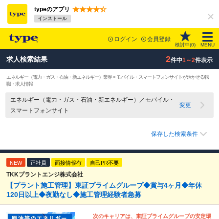
typeのアプリ
インストール
ログイン
会員登録
検討中(
0
)
MENU
2
求人検索結果
件中
1～2
件表示
エネルギー（電力・ガス・石油・新エネルギー）業界 × モバイル・スマートフォンサイトが活かせる転
職・求人情報
エネルギー（電力・ガス・石油・新エネルギー）／モバイル・
変更
スマートフォンサイト
保存した検索条件
NEW
正社員
面接情報有
自己PR不要
TKKプラントエンジ株式会社
【プラント施工管理】東証プライムグループ◆賞与4ヶ月◆年休
120日以上◆夜勤なし◆施工管理経験者急募
次のキャリアは、東証プライムグループの安定環