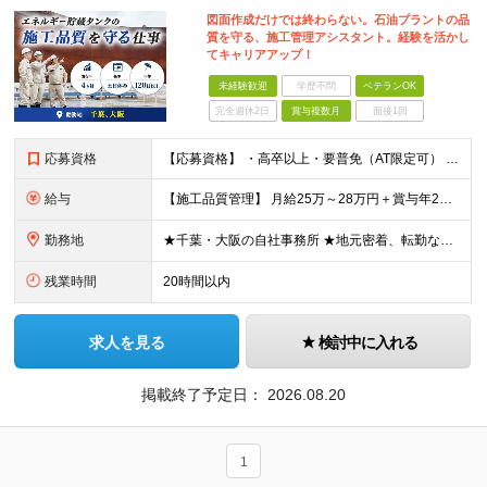
図面作成だけでは終わらない。石油プラントの品
質を守る、施工管理アシスタント。経験を活かし
てキャリアアップ！
未経験歓迎
学歴不問
ベテランOK
完全週休2日
賞与複数月
面接1回
応募資格
【応募資格】 ・高卒以上・要普免（AT限定可） ・AutoCADの経験者 →自社で図面を一部変更する場合があるため。設計分野は不問です。 ・施工図面が読めること 【歓迎する経験】 ◎AutoCADの
給与
【施工品質管理】 月給25万～28万円＋賞与年2回（原則固定支給額4ヵ月分）＋諸手当（残業手当全額など） ※経験・能力・前職給与を考慮して優遇します。 ※残業代は別途全額支給します。 ※試用期間は6
勤務地
★千葉・大阪の自社事務所 ★地元密着、転勤なし！ ★Ｕ・Iターン歓迎！（面接交通費支給） 【具体的な勤務地】 ※当社堺事務所（大阪）もしくは五井事務所（千葉） ◆堺事務所 （住所） 大阪府堺市堺区
残業時間
20時間以内
求人を見る
検討中に入れる
掲載終了予定日：
2026.08.20
1