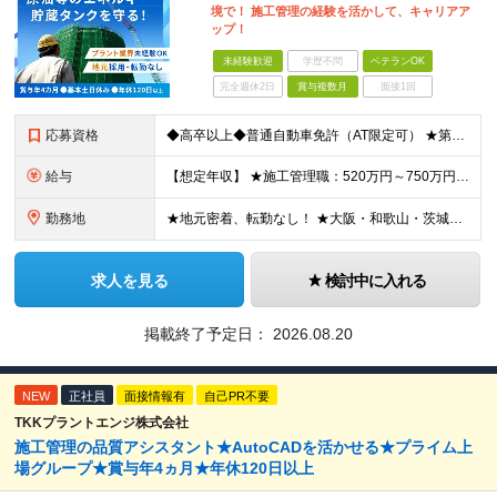
境で！ 施工管理の経験を活かして、キャリアア
ップ！
未経験歓迎
学歴不問
ベテランOK
完全週休2日
賞与複数月
面接1回
応募資格
◆高卒以上◆普通自動車免許（AT限定可） ★第二新卒歓迎 ★プラント業界以外での施工管理経験者歓迎 【こんな方は向いています】 ・施工管理のスキルを活かして働きたい ・安定企業で長く働きたい ・チ
給与
【想定年収】 ★施工管理職：520万円～750万円 ※上記年収は残業時間40時間／月相当の金額を含みます。 月給25万円～35万円＋賞与年2回（原則固定支給額4ヵ月分）＋諸手当（残業手当全額など）
勤務地
★地元密着、転勤なし！ ★大阪・和歌山・茨城・三重・千葉の各拠点 ★Ｕ・Iターン歓迎！（面接交通費支給） ★社用車貸与（出勤利用OK）、駐車場費用支給 ・大阪府堺市 ・和歌山県有田市 ・茨城県神栖市
求人を見る
検討中に入れる
掲載終了予定日：
2026.08.20
NEW
正社員
面接情報有
自己PR不要
TKKプラントエンジ株式会社
施工管理の品質アシスタント★AutoCADを活かせる★プライム上
場グループ★賞与年4ヵ月★年休120日以上