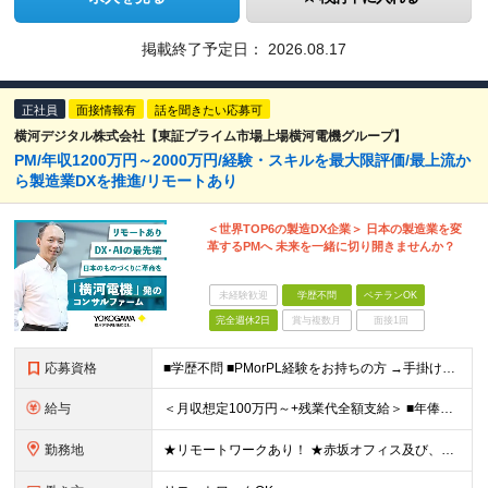
掲載終了予定日：
2026.08.17
正社員
面接情報有
話を聞きたい応募可
横河デジタル株式会社【東証プライム市場上場横河電機グループ】
PM/年収1200万円～2000万円/経験・スキルを最大限評価/最上流か
ら製造業DXを推進/リモートあり
＜世界TOP6の製造DX企業＞ 日本の製造業を変
革するPMへ 未来を一緒に切り開きませんか？
未経験歓迎
学歴不問
ベテランOK
完全週休2日
賞与複数月
面接1回
応募資格
■学歴不問 ■PMorPL経験をお持ちの方 →手掛けていたシステムの内容は問いません ＜求める人物像＞ ・主体的に行動できる方 ・製造業の発展に貢献したいという意欲がある方 ・顧客と深く向き合い、本
給与
＜月収想定100万円～+残業代全額支給＞ ■年俸制(12分割)：1200万円～2000万円 ※経験・スキルを考慮し決定します ※残業代は別途支給します ※試用期間6カ月あり（給与・待遇・雇用形態に差異
勤務地
★リモートワークあり！ ★赤坂オフィス及び、各プロジェクト先にて勤務していただきます ■赤坂オフィス 東京都港区元赤坂1丁目3-13 赤坂センタービルディング15階 ※転居を伴う転勤なし 【出張