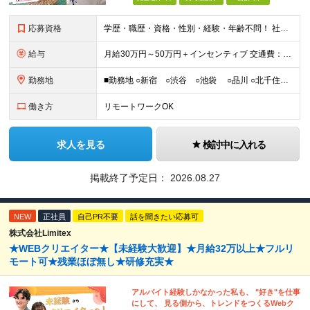
応募資格
学歴・職歴・資格・性別・経験・年齢不問！ 社会人経験ゼロ、昼職経験ゼロでもご安心ください♪ 〈年功序列の完全撤廃〉 学歴、職歴、資格、経験など関係なく 頑張った分だけ正当に評価される。 だから昇格
給与
月給30万円～50万円＋インセンティブ 交通費：全額支給 ※試用期間3ヶ月間は契約社員で月給25万円 ※研修先は、面談時にご相談させていただきます ☆昇給・昇格有 ☆インセンティブ有
勤務地
■勤務地 ○新宿 ○渋谷 ○池袋 ○品川 ○北千住 ※あなたの経験やスキルに応じて研修先は、 面談時にてご相談させていただきます。 (変更の範囲)上記を除く当社関連勤務地 ■本社 東
働き方
リモートワークOK
求人を見る
検討中に入れる
掲載終了予定日：
2026.08.27
NEW
正社員
自己PR不要
話を聞きたい応募可
株式会社Limitex
★WEBクリエイター★【未経験大歓迎】★月給32万以上★フルリ
モート可★残業ほぼ無し★研修充実★
アルバイト経験しかなかった私も、 "好き"を仕事
にして、 見る側から、トレンドをつくるWebク