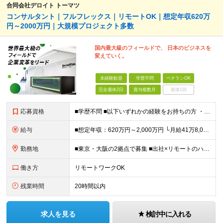
合同会社デロイト トーマツ
コンサルタント｜フルフレックス｜リモートOK｜想定年収620万
円～2000万円｜大規模プロジェクト多数
国内最大級のフィールドで、 日本のビジネスを
変えていく。
未経験歓迎
学歴不問
ベテランOK
完全週休2日
賞与複数月
面接1回
応募資格
■学歴不問 ■以下いずれかの経験をお持ちの方 ・コンサルティングファームでの実務経験 ・SEとしての実務経験（要件定義などの上流工程を想定） ・事業会社でのプロジェクトの推進経験 └経営企画、事業企画
給与
■想定年収：620万円～2,000万円 └月給41万8,000円〜160万8,400円＋賞与 ※月給には、固定残業代（12万1,700円〜24万2,700円／1ヶ月あたり50時間分）を含みます 固
勤務地
■東京・大阪の2拠点で募集 ■出社×リモートのハイブリッドワークOK 【東京｜二重橋オフィス】 東京都千代田区丸の内3-2-3 丸の内二重橋ビルディング 【大阪オフィス】 大阪府大阪市中央区今橋4
働き方
リモートワークOK
残業時間
20時間以内
求人を見る
検討中に入れる