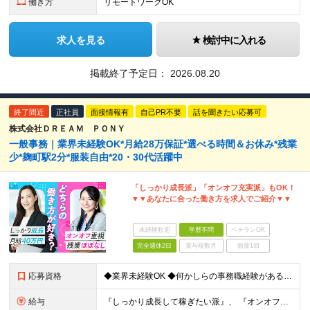
働き方
リモートワークOK
求人を見る
検討中に入れる
掲載終了予定日：
2026.08.20
終了間近
正社員
面接情報有
自己PR不要
話を聞きたい応募可
株式会社ＤＲＥＡＭ ＰＯＮＹ
一般事務｜業界未経験OK*月給28万保証*選べる時間＆お休み*残業
少*麹町駅2分*服装自由*20・30代活躍中
「しっかり成長派」「オンオフ充実派」もOK！
▼▼あなたに合った働き方を求人でご紹介▼▼
未経験歓迎
学歴不問
ベテランOK
完全週休2日
賞与複数月
面接1回
応募資格
◆業界未経験OK ◆何かしらの事務職経験がある方(1年以上※業界不問) ◆学歴不問 ◆PCの基本的な入力ができる方（ブラインドタッチができる方） ＼こんな方にオススメ／ ◎新しいことにも前向きにチャ
給与
『しっかり成長して稼ぎたい派』、 『オンオフ充実してバランスよく働きたい派』の それぞれに合わせた働き方ができる！ ▼下記の2パターンから選択可能 ※詳細は面接時にご相談ください！ 【パターン1】