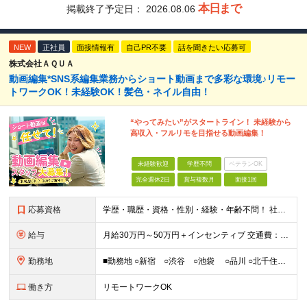
本日まで
掲載終了予定日：
2026.08.06
NEW
正社員
面接情報有
自己PR不要
話を聞きたい応募可
株式会社ＡＱＵＡ
動画編集*SNS系編集業務からショート動画まで多彩な環境♪リモー
トワークOK！未経験OK！髪色・ネイル自由！
“やってみたい”がスタートライン！ 未経験から
高収入・フルリモを目指せる動画編集！
未経験歓迎
学歴不問
ベテランOK
完全週休2日
賞与複数月
面接1回
応募資格
学歴・職歴・資格・性別・経験・年齢不問！ 社会人経験ゼロ、昼職経験ゼロでもご安心ください♪ 〈年功序列の完全撤廃〉 学歴、職歴、資格、経験など関係なく 頑張った分だけ正当に評価される。 だから昇格
給与
月給30万円～50万円＋インセンティブ 交通費：全額支給 ※試用期間3ヶ月間は契約社員で月給25万円 ※研修先は、面談時にご相談させていただきます ☆昇給・昇格有 ☆インセンティブ有
勤務地
■勤務地 ○新宿 ○渋谷 ○池袋 ○品川 ○北千住 ※あなたの経験やスキルに応じて研修先は、 面談時にてご相談させていただきます。 (変更の範囲)上記を除く当社関連勤務地 ■本社 東
働き方
リモートワークOK