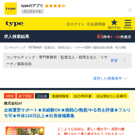
typeのアプリ
インストール
ログイン
会員登録
検討中(
0
)
MENU
63
求人検索結果
件中
1～50
件表示
コンサルティング・専門事務所・監査法人・税理士法人・リサーチ業界 × 服装自由の転職・求人情報
コンサルティング・専門事務所・監査法人・税理士法人・リサ
変更
ーチ／服装自由
保存した検索条件
NEW
終了間近
正社員
面接情報有
自己PR不要
話を聞きたい応募可
株式会社ef
企画運営サポート★未経験OK★挑戦心/熱意/やる気を評価★フルリ
モ可★年休120日以上★社長候補募集
どこよりも自由な、新しい働き方へ 成長の鍵
を、開けるか？通り過ぎるか？ それもきっと