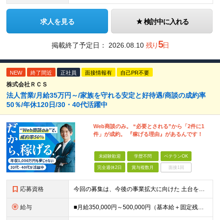
求人を見る
検討中に入れる
5
掲載終了予定日：
2026.08.10
残り
日
NEW
終了間近
正社員
面接情報有
自己PR不要
株式会社ＲＣＳ
法人営業/月給35万円～/家族を守れる安定と好待遇/商談の成約率
50％/年休120日/30・40代活躍中
Web商談のみ。 “必要とされる”から「2件に1
件」が成約。 『稼げる理由』があるんです！
未経験歓迎
学歴不問
ベテランOK
完全週休2日
賞与複数月
面接1回
応募資格
今回の募集は、今後の事業拡大に向けた 土台を築いていくための"増員"募集です。 急な欠員や業務過多が理由の急募ではなく、 先を見据えた『育成前提』の採用なので、 少しでも興味があればぜひご応募くださ
給与
■月給350,000円～500,000円（基本給＋固定残業代＋その他手当）＋インセンティブ ∟基本給268,400円～411,700円 固定残業代57,600円～88,300円（28時間分）