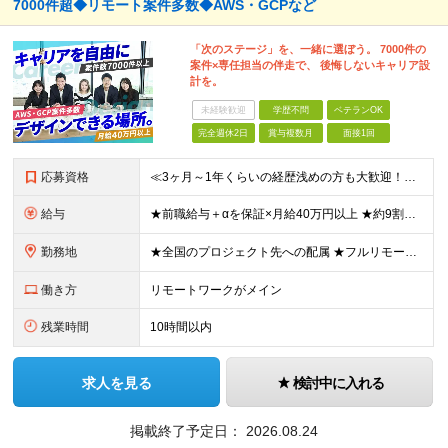
7000件超◆リモート案件多数◆AWS・GCPなど
「次のステージ」を、一緒に選ぼう。 7000件の
案件×専任担当の伴走で、 後悔しないキャリア設
計を。
未経験歓迎
学歴不問
ベテランOK
完全週休2日
賞与複数月
面接1回
応募資格
≪3ヶ月～1年くらいの経歴浅めの方も大歓迎！≫ ★設計・構築から運用・保守まで、フェーズ不問で歓迎します！ ■インフラエンジニアとして何かしらの経験をお持ちの方（工程不問） ■第二新卒・ブランクOK
給与
★前職給与＋αを保証×月給40万円以上 ★約9割が前職より給与アップを実現 月給40万円以上＋各種手当＋賞与 ＜9割が年収アップを実現＞ 入社されたエンジニアの9割が前職よりも給与アップをしていま
勤務地
★全国のプロジェクト先への配属 ★フルリモートワーク案件あり ★転勤なし 勤務地はご希望を考慮し、決定します。 「自宅から近い場所が良い」といった要望もお聞かせください！ ＜配属エリア＞ ［東北］
働き方
リモートワークがメイン
残業時間
10時間以内
求人を見る
検討中に入れる
掲載終了予定日：
2026.08.24