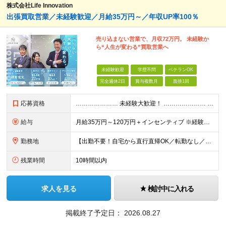
株式会社Life Innovation
出張買取営業／未経験歓迎／月給35万円～／年収UP率100％
売り込まない営業で、月収72万円。 未経験か
ら“人生が変わる”買取営業へ
未経験歓迎
学歴不問
ベテランOK
完全週休2日
賞与複数月
面接1回
応募資格
………………… 未経験大歓迎！ ………………… 必要なのは、普通自動車免許のみ。 学歴・経験は一切不問です！ ★先輩たちの前職★ 事務職、飲食スタッフ、不動産・保険の営業など さまざまなバックグラウ
給与
月給35万円～120万円＋インセンティブ ※経験やスキルを考慮し優遇します ※1カ月に1回のFB面談をもとに、給与の査定を行います 「売る」のではなく「買い取る」営業なので、未経験スタートでも成果が
勤務地
【出勤不要！自宅から直行直帰OK／転勤なし／業績拡大につき大阪市に新拠点オープン♪】 大阪府大阪市中央区農人橋3丁目2-7 堺筋本町千寿ビル6F
残業時間
10時間以内
求人を見る
検討中に入れる
掲載終了予定日：
2026.08.27