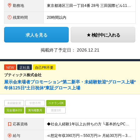
勤務地
東京都港区三田一丁目4番 28号 三田国際ビル11階 （変更の範囲）上記を除く会社の定める勤務地
残業時間
20時間以内
求人を見る
検討中に入れる
掲載終了予定日：
2026.12.21
NEW
正社員
自己PR不要
ブティックス株式会社
展示会来場者プロモーション*第二新卒・未経験歓迎*グロース上場*
年休125日*土日祝休*東証グロース上場
未経験歓迎
学歴不問
ベテランOK
完全週休2日
賞与複数月
面接1回
応募資格
◆社会人経験1年以上お持ちの方 └基本的なPCスキル｜タッチタイピング） └Excelスキル（四則演算・関数の活用など初級～中級レベル） └ビジネスメールの作成スキル ◆学歴不問
給与
≪想定年収390万円～550万円≫ 月給30万円～35万円＋賞与年2回（在籍条件あり）＋昇給年1回 ※上記は最低限の支給額です。経験・スキルに応じて検討します ※上記金額には固定残業代（月45時間分｜