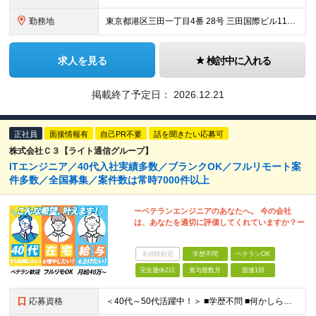
勤務地
東京都港区三田一丁目4番 28号 三田国際ビル11階 （変更の範囲）上記を除く会社の定める勤務地
求人を見る
検討中に入れる
掲載終了予定日：
2026.12.21
正社員
面接情報有
自己PR不要
話を聞きたい応募可
株式会社Ｃ３【ライト通信グループ】
ITエンジニア／40代入社実績多数／ブランクOK／フルリモート案
件多数／全国募集／案件数は常時7000件以上
ーベテランエンジニアのあなたへ。 今の会社
は、あなたを適切に評価してくれていますか？ー
未経験歓迎
学歴不問
ベテランOK
完全週休2日
賞与複数月
面接1回
応募資格
＜40代～50代活躍中！＞ ■学歴不問 ■何かしらの開発経験をお持ちの方 ■ブランクOK ★ミドル～シニア層が多数活躍しています！ ▼こんな方は、ぜひご応募ください▼ □最後の転職先をお探しの方 □