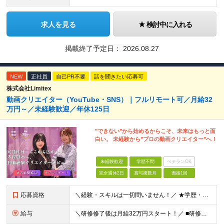
求人を見る
検討中に入れる
掲載終了予定日：
2026.08.27
NEW
正社員
自己PR不要
話を聞きたい応募可
株式会社Limitex
動画クリエイター（YouTube・SNS）｜フルリモート可／月給32
万円～／未経験歓迎／年休125日
"できない"から始めるからこそ、未来はもっと面
白い。 未経験から"プロの動画クリエイター"へ！
未経験歓迎
学歴不問
ベテランOK
完全週休2日
賞与複数月
面接1回
応募資格
＼経験・スキルは一切問いません！／ ★学歴・職歴不問 ★未経験・第二新卒歓迎！ ★正社員デビューも応援します！
給与
＼研修修了後は月給32万円スタート！／ ■研修修了後 月給32万円＋賞与＋インセンティブ賞与 ※残業代は別途支給 ▽研修期間（6カ月）▽ 【経験者】 （営業・接客・マーケティングなどの経験をお持