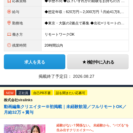
応募資格
◆学歴不問 ◆以下いずれかの経験をお持ちの方 ・コンサルティングファームでの実務経験 ・SEとしての実務経験（要件定義などの上流工程を想定） ・事業会社でのプロジェクトの推進経験 └経営企画、事業企画
給与
◆想定年収：620万円～2,000万円 └月給41万8,000円〜160万8,400円＋賞与 ※月給には、固定残業代（12万1,700円〜24万2,700円／1ヶ月あたり50時間分）を含みます 固
勤務地
◆東京・大阪の2拠点で募集 ◆出社×リモートのハイブリッドワークOK 【東京｜二重橋オフィス】 東京都千代田区丸の内3-2-3 丸の内二重橋ビルディング 【大阪オフィス】 大阪府大阪市中央区今橋4
働き方
リモートワークOK
残業時間
20時間以内
求人を見る
検討中に入れる
掲載終了予定日：
2026.08.27
NEW
正社員
自己PR不要
話を聞きたい応募可
株式会社viralinks
動画編集クリエイター※初掲載｜未経験歓迎／フルリモートOK／
月給32万＋賞与
経験がない？関係ない。 未経験から、"バズる"を
生み出すクリエイターへ。