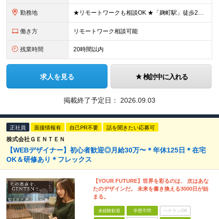
勤務地
★リモートワークも相談OK ★「麹町駅」徒歩2分／転勤なし 【東京本社】 東京都千代田区麹町4-2-11 2階 (変更の範囲)上記を除く当社関連勤務地
働き方
リモートワーク相談可能
残業時間
20時間以内
求人を見る
検討中に入れる
掲載終了予定日：
2026.09.03
正社員
面接情報有
自己PR不要
話を聞きたい応募可
株式会社ＧＥＮＴＥＮ
【WEBデザイナー】初⼼者歓迎◎⽉給30万〜＊年休125⽇＊在宅
OK＆研修あり＊フレックス
【YOUR FUTURE】世界を彩るのは、 次はあな
たのデザインだ。 未来を書き換える3000⽇が始
まる。
未経験歓迎
学歴不問
ベテランOK