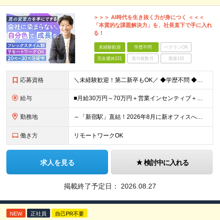
＞＞＞ AI時代を生き抜く力が身につく ＜＜＜
「本質的な課題解決力」を、社長直下で手に入れ
る！
未経験歓迎
学歴不問
ベテランOK
完全週休2日
賞与複数月
面接1回
応募資格
＼未経験歓迎！第二新卒もOK／ ◆学歴不問 ◆業界・職種経験不問 ◆当社の理念に共感いただける方 ＼以下のような方を歓迎しています／ □指示されたことだけでなく、自分で考えて行動できる力をつけたい
給与
■月給30万円～70万円＋営業インセンティブ＋業績連動賞与 ※これまでのご経験やスキルを十分に考慮のうえで決定いたします。 ※みなし残業手当などの詳細な条件については面接時にご案内いたします。 ※試
勤務地
～「新宿駅」直結！2026年8月に新オフィスへ移転予定～ ★WeWork内のワークスペースやカフェスペース、フリードリンクなど利用可 ■リンクスクエア新宿 東京都渋谷区千駄ヶ谷5-27-5 ※(変
働き方
リモートワークOK
求人を見る
検討中に入れる
掲載終了予定日：
2026.08.27
NEW
正社員
自己PR不要