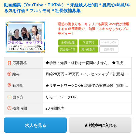
動画編集（YouTube・TikTok）＊未経験入社9割＊挑戦心/熱意/や
る気を評価＊フルリモ可＊社長候補募集
理想の働き方も、キャリアも実現 ≪20代が活躍
する≫成長環境で、 知識・スキルなしからプロ
デビュー！
未経験歓迎
学歴不問
ベテランOK
完全週休2日
賞与複数月
面接1回
応募資格
◆学歴・知識・経験は一切問いません。 ◆面接は「履歴書」「実務経験」「スーツ」不要。 「意欲」「人柄」重視の採用です。 やる気のある方を広く受け入れ、 努力や結果に報いる組織を作ります。 ミスマッ
給与
月給28万円～35万円＋インセンティブ ※試用期間6ヶ月（契約社員）：月給23万円 ※時間外手当は別途全額支給します ◎給与にプラスしてもらえる手当・インセンティブ ■通勤費(規定あり) ■業績手
勤務地
★リモートワークOK★ 現場での実務経験（試用期間含む）12ヶ月後、基準を満たした方は リモート勤務が可能です！ ※成果状況に応じて出社勤務へ変更となる場合があります。 【本社】 東京都中央区銀座1
働き方
リモートワークOK
残業時間
20時間以内
求人を見る
検討中に入れる