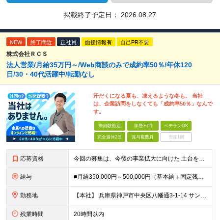
掲載終了予定日：
2026.08.27
NEW
終了間近
正社員
面接情報有
自己PR不要
株式会社ＲＣＳ
法人営業/月給35万円～/Web商談のみで成約率50％/年休120
日/30・40代活躍中/転勤なし
汗だくになる夏も、凍えるような冬も。 当社
は、企業訪問をしなくても「成約率50％」なんで
す。
未経験歓迎
学歴不問
ベテランOK
完全週休2日
賞与複数月
面接1回
応募資格
今回の募集は、今後の事業拡大に向けた 土台を築いていくための"増員"募集です。 急な欠員や業務過多が理由の急募ではなく、 先を見据えた『育成前提』の採用なので、 少しでも興味があればぜひご応募くださ
給与
■月給350,000円～500,000円（基本給＋固定残業代＋その他手当）＋インセンティブ ∟基本給268,400円～411,700円 固定残業代57,600円～88,300円（28時間分）
勤務地
【本社】 兵庫県神戸市中央区八幡通3-1-14 サンシポートビル6F ★転居を伴う転勤はありません ＜アクセス＞ ・海岸線「三宮・花時計前駅」より徒歩2分 ・阪神本線「神戸三宮駅」より徒歩6分 ・阪
残業時間
20時間以内