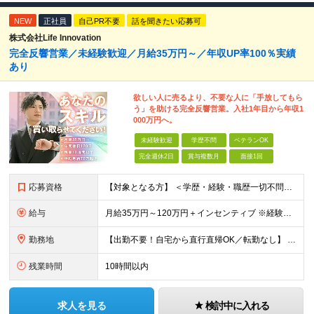
NEW
正社員
自己PR不要
話を聞きたい応募可
株式会社Life Innovation
完全反響営業／未経験歓迎／月給35万円～／年収UP率100％実績
あり
欲しい人に売るより、不要な人に「手放してもら
う」を助ける完全反響営業。入社1年目から年収1
000万円へ。
未経験歓迎
学歴不問
ベテランOK
完全週休2日
賞与複数月
面接1回
応募資格
【対象となる方】 ＜学歴・経験・職歴一切不問！未経験・第二新卒歓迎＞ ★正社員・社会人デビューを目指す方も大歓迎！ これまでの転職回数やブランクは一切問いません。意欲と人柄重視の採用です！ 【必須条
給与
月給35万円～120万円＋インセンティブ ※経験やスキルを考慮し優遇します ※1カ月に1回のFB面談をもとに、給与の査定を行います 「売る」のではなく「買い取る」営業なので、未経験スタートでも成果が
勤務地
【出勤不要！自宅から直行直帰OK／転勤なし】 ★業績拡大につき、大阪市に新拠点オープン♪ 大阪府大阪市中央区農人橋3丁目2-7 堺筋本町千寿ビル6F ＜アクセス＞ Osaka Metro中央線・堺
残業時間
10時間以内
求人を見る
検討中に入れる