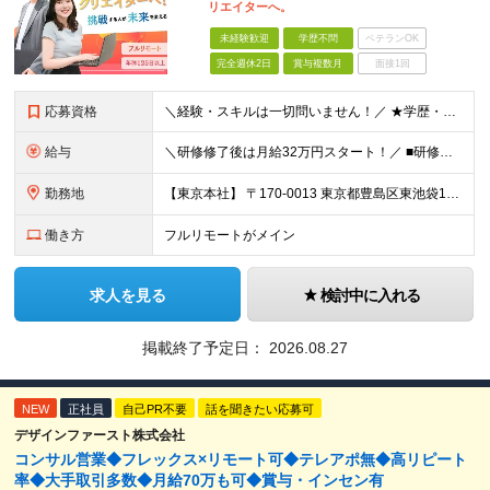
リエイターへ。
未経験歓迎
学歴不問
ベテランOK
完全週休2日
賞与複数月
面接1回
応募資格
＼経験・スキルは一切問いません！／ ★学歴・職歴不問 ★未経験・第二新卒歓迎！ ★正社員デビューも応援します！
給与
＼研修修了後は月給32万円スタート！／ ■研修修了後 月給32万円＋賞与＋インセンティブ賞与 ※残業代は別途支給 ▽研修期間（6カ月）▽ 【経験者】 （営業・接客・マーケティングなどの経験をお持
勤務地
【東京本社】 〒170-0013 東京都豊島区東池袋1-17-11 パークハイツ池袋
働き方
フルリモートがメイン
求人を見る
検討中に入れる
掲載終了予定日：
2026.08.27
NEW
正社員
自己PR不要
話を聞きたい応募可
デザインファースト株式会社
コンサル営業◆フレックス×リモート可◆テレアポ無◆高リピート
率◆大手取引多数◆月給70万も可◆賞与・インセン有