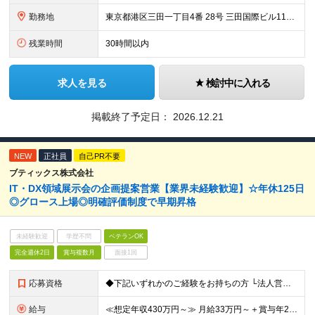
勤務地
東京都港区三田一丁目4番 28号 三田国際ビル11階 （変更の範囲）上記を除く会社の定める勤務地
残業時間
30時間以内
求人を見る
検討中に入れる
掲載終了予定日：
2026.12.21
NEW
正社員
自己PR不要
ブティックス株式会社
IT・DX領域展示会の企画提案営業【業界未経験歓迎】☆年休125日
◎グロース上場◎明確評価制度で早期昇格
未経験歓迎
学歴不問
ベテランOK
完全週休2日
賞与複数月
面接1回
応募資格
◆下記いずれかのご経験をお持ちの方 └法人営業（新規開拓）の経験 └個人営業（新規開拓）の経験 ※業界や商品・サービスのジャンルは不問 ◆大卒以上 【キャリアイメージ】 ▼入社1年目 営業（出展募集
給与
≪想定年収430万円～≫ 月給33万円～＋賞与年2回（在籍条件あり）＋昇給年1回 ※上記は最低限の支給額です。経験・スキルに応じて検討します ※上記金額には固定残業代（月60時間分）を含みます。超過分