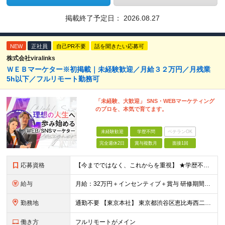
掲載終了予定日：
2026.08.27
NEW
正社員
自己PR不要
話を聞きたい応募可
株式会社viralinks
ＷＥＢマーケター※初掲載｜未経験歓迎／月給３２万円／月残業
5h以下／フルリモート勤務可
「未経験、大歓迎」 SNS・WEBマーケティング
のプロを、本気で育てます。
未経験歓迎
学歴不問
ベテランOK
完全週休2日
賞与複数月
面接1回
応募資格
【今までではなく、これからを重視】 ★学歴不問 ★職種未経験歓迎 ★業種未経験歓迎 ★社会人未経験歓迎 ★第二新卒歓迎 ★ブランクOK ★動画編集・デザイン制作の勉強を独学でしている方など ※基礎的
給与
月給：32万円＋インセンティブ＋賞与 研修期間中：月給25万円～ ＼ 頑張りはしっかり評価！ ／ 研修期間中でも、スキルの習得状況や成果に応じて月給27万円へ昇給が可能です。 【研修期間】 期
勤務地
通勤不要 【東京本社】 東京都渋谷区恵比寿西二丁目8番4号 EX恵比寿西ビル5階
働き方
フルリモートがメイン