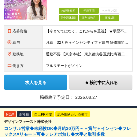
未経験歓迎
学歴不問
ベテランOK
完全週休2日
賞与複数月
面接1回
応募資格
【今までではなく、これからを重視】 ★学歴不問 ★職種未経験歓迎 ★業種未経験歓迎 ★社会人未経験歓迎 ★第二新卒歓迎 ★ブランクOK ★動画編集・デザイン制作の勉強を独学でしている方など ※基礎的
給与
月給：32万円＋インセンティブ＋賞与 研修期間中：月給25万円～ ＼ 頑張りはしっかり評価！ ／ 研修期間中でも、スキルの習得状況や成果に応じて月給27万円へ昇給が可能です。 【研修期間】 期
勤務地
通勤不要 【東京本社】 東京都渋谷区恵比寿西二丁目8番4号 EX恵比寿西ビル5階
働き方
フルリモートがメイン
求人を見る
検討中に入れる
掲載終了予定日：
2026.08.27
NEW
正社員
自己PR不要
話を聞きたい応募可
デザインファースト株式会社
コンサル営業◆未経験OK◆月給30万円～＋賞与＋インセン◆フレ
ックス×リモート可◆テレアポ無し◆大手と取引多数