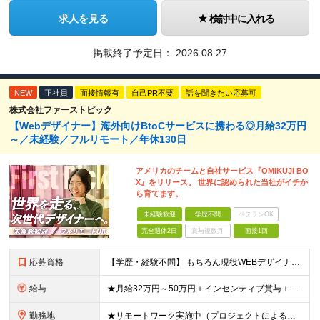
求人を見る
検討中に入れる
掲載終了予定日：
2026.08.27
NEW
正社員
面接情報有
自己PR不要
話を聞きたい応募可
株式会社ファーストピック
【Webデザイナー】海外向けBtoCサービスに携わる◎月給32万円
～／未経験／フルリモート／年休130日
アメリカのチームと自社サービス『OMIKUJI BO
X』をリリース。 世界に認められた当社がイチか
ら育てます。
未経験歓迎
学歴不問
ベテランOK
完全週休2日
賞与複数月
面接1回
応募資格
【学歴・経験不問】 もちろん現役WEBデザイナーも大歓迎です！ ＊未経験者大歓迎！第二新卒歓迎/最短6ヶ月の充実研修/WEB面接可能＊ 「PCを触ったことがない・・・」 「スマホしか使ったことない
給与
★月給32万円～50万円＋インセンティブ賞与＋決算賞与★ （30時間の固定残業代、一律月54,750円を含む。超過分は支給） ※経験・スキルを考慮の上、決定 ※昇給：随時あり 【インセンティブについ
勤務地
★リモートワーク実施中（プロジェクトによる） ※一部フルリモートあり 【本社】 東京都千代田区五番町4-8 日立五番町ビル 5F 【その他勤務先】 ・北海道札幌市中央区大通東 ・宮城県仙台市青葉区