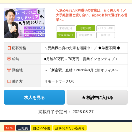
＼決められたKPI通りの営業は、もう終わり！／
大手経営層と渡り合い、自分の名前で選ばれる営
業へ。
未経験歓迎
学歴不問
ベテランOK
完全週休2日
賞与複数月
面接1回
応募資格
＼異業界出身の先輩も活躍中！／ ◆学歴不問 ◆何らかの営業経験をお持ちの方(個人・法人は不問) ＼以下のような方を歓迎しています／ ・型にはまった営業からコンサルへステップアップしたい方 ・自分の提
給与
■月給30万円～70万円＋営業インセンティブ＋業績連動賞与 ※これまでのご経験やスキルを十分に考慮のうえで決定いたします。 ※みなし残業手当などの詳細な条件については面接時にご案内いたします。 ※試
勤務地
～「新宿駅」直結！2026年8月に新オフィスへ移転予定～ ★WeWork内のワークスペースやカフェスペース、フリードリンクなど利用可 ■リンクスクエア新宿 東京都渋谷区千駄ヶ谷5-27-5 ※(変
働き方
リモートワークOK
求人を見る
検討中に入れる
掲載終了予定日：
2026.08.27
NEW
正社員
自己PR不要
話を聞きたい応募可