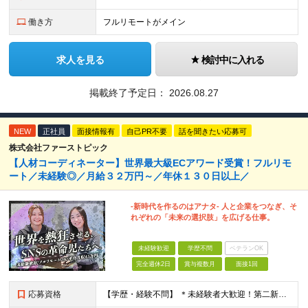
働き方
フルリモートがメイン
求人を見る
検討中に入れる
掲載終了予定日：
2026.08.27
NEW
正社員
面接情報有
自己PR不要
話を聞きたい応募可
株式会社ファーストピック
【人材コーディネーター】世界最大級ECアワード受賞！フルリモ
ート／未経験◎／月給３２万円～／年休１３０日以上／
-新時代を作るのはアナタ- 人と企業をつなぎ、そ
れぞれの「未来の選択肢」を広げる仕事。
未経験歓迎
学歴不問
ベテランOK
完全週休2日
賞与複数月
面接1回
応募資格
【学歴・経験不問】 ＊未経験者大歓迎！第二新卒歓迎/充実研修/WEB面接可能＊ 「 営業ってなんとなく難しそう・・・ 」 「 AIとかSNSなんて分からない・・・ 」 という未経験の方でも安心して