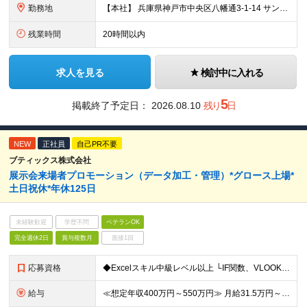
勤務地
【本社】 兵庫県神戸市中央区八幡通3-1-14 サンシポートビル6F ★転居を伴う転勤はありません ＜アクセス＞ ・海岸線「三宮・花時計前駅」より徒歩2分 ・阪神本線「神戸三宮駅」より徒歩6分 ・阪
残業時間
20時間以内
求人を見る
検討中に入れる
5
掲載終了予定日：
2026.08.10
残り
日
NEW
正社員
自己PR不要
ブティックス株式会社
展示会来場者プロモーション（データ加工・管理）*グロース上場*
土日祝休*年休125日
未経験歓迎
学歴不問
ベテランOK
完全週休2日
賞与複数月
面接1回
応募資格
◆Excelスキル中級レベル以上 └IF関数、VLOOKUP関数などの文字列関数が使える方 └既存のマクロを実行できる方 └自身でデータ加工の手順を組み立てられる方 ◆社会人経験2年以上（基本的なビジ
給与
≪想定年収400万円～550万円≫ 月給31.5万円～35万円＋賞与年2回（在籍条件あり）＋昇給年1回 ※上記は最低限の支給額です。経験・スキルに応じて検討します ※上記金額には固定残業代（月45時間