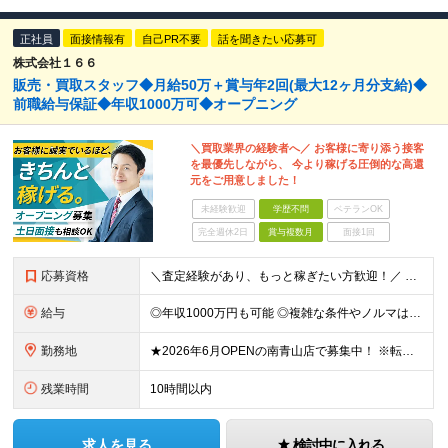
正社員
面接情報有
自己PR不要
話を聞きたい応募可
株式会社１６６
販売・買取スタッフ◆月給50万＋賞与年2回(最大12ヶ月分支給)◆
前職給与保証◆年収1000万可◆オープニング
＼買取業界の経験者へ／ お客様に寄り添う接客
を最優先しながら、 今より稼げる圧倒的な高還
元をご用意しました！
未経験歓迎
学歴不問
ベテランOK
完全週休2日
賞与複数月
面接1回
応募資格
＼査定経験があり、もっと稼ぎたい方歓迎！／ ■買取業界でのバイヤー経験（年数不問） ※学歴不問 【こんな方にオススメ】 ◎ガツガツした営業よりも、お客様に寄り添う接客を大切にしたい方 ◎オープニング
給与
◎年収1000万円も可能 ◎複雑な条件やノルマは一切なし！ 頑張った分だけシンプルに還元される給与体系です。 経験者の方には「前職給与保証」をお約束します！ ■月給50万円～80万円（役職手当を含む
勤務地
★2026年6月OPENの南青山店で募集中！ ※転居を伴う転勤なし 【ブランドマルシャン 南青山店】 東京都港区南青山5丁目14-4 1階 ※(変更の範囲)上記を除く当社関連勤務地
残業時間
10時間以内
求人を見る
検討中に入れる