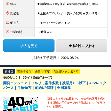
給与
★前職給与＋αを保証 ★約9割が前職より給与アップを実現 月給40万円以上＋各種手当＋賞与 ＜9割が年収アップを実現＞ 入社されたエンジニアの9割が前職よりも給与アップをしています！ 残り1割は前
勤務地
★全国のプロジェクト先への配属 ★フルリモートワーク案件あり ★転勤なし 勤務地はご希望を考慮し、決定します。 「自宅から近い場所が良い」といった要望もお聞かせください！ ＜配属エリア＞ ［東北］
働き方
リモートワークがメイン
残業時間
10時間以内
求人を見る
検討中に入れる
掲載終了予定日：
2026.08.24
正社員
面接情報有
自己PR不要
話を聞きたい応募可
株式会社Ｃ３【ライト通信グループ】
開発エンジニア｜フルリモ案件多数｜残業月10h以下｜AI/VR/メタ
バース｜月給40万｜前給UP保証｜全国募集
我慢のキャリアは終わり。 7000件の案件を保有
する 通信大手グループの『仕組み』で「なりた
い」を現実に！