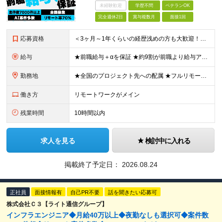
未経験歓迎
学歴不問
ベテランOK
完全週休2日
賞与複数月
面接1回
応募資格
＜3ヶ月～1年くらいの経歴浅めの方も大歓迎！＞ ■学歴不問 ■何かしらの開発経験をお持ちの方 ■第二新卒OK ▼こんな方にピッタリです！▼ □スキルアップしたい方 □最先端技術を習得したい方 □AI
給与
★前職給与＋αを保証 ★約9割が前職より給与アップを実現 月給40万円以上＋各種手当＋賞与 ＜9割が年収アップを実現＞ 入社されたエンジニアの9割が前職よりも給与アップをしています！ 残り1割は前
勤務地
★全国のプロジェクト先への配属 ★フルリモートワーク案件あり ★転勤なし 勤務地はご希望を考慮し、決定します。 「自宅から近い場所が良い」といった要望もお聞かせください！ ＜配属エリア＞ ［東北］
働き方
リモートワークがメイン
残業時間
10時間以内
求人を見る
検討中に入れる
掲載終了予定日：
2026.08.24
正社員
面接情報有
自己PR不要
話を聞きたい応募可
株式会社Ｃ３【ライト通信グループ】
インフラエンジニア◆月給40万以上◆夜勤なしも選択可◆案件数