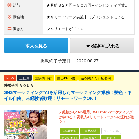
給与
★月給３２万円～５０万円＋インセンティブ賞与＋決算賞与★ （30時間の固定残業代、一律月54,750円を含む。超過分は支給） ※経験・スキルを考慮の上、決定 ※昇給：随時あり 【インセンティブについ
勤務地
★リモートワーク実施中（プロジェクトによる） ※一部フルリモートあり 【本社】 東京都千代田区五番町4-8 日立五番町ビル 5F 【その他勤務先】 ・北海道札幌市中央区大通東 ・宮城県仙台市青葉区
働き方
フルリモートがメイン
求人を見る
検討中に入れる
掲載終了予定日：
2026.08.27
NEW
正社員
面接情報有
自己PR不要
話を聞きたい応募可
株式会社ＡＱＵＡ
SNSマーケティング*AIを活用したマーケティング業務！髪色・ネ
イル自由、未経験者歓迎！リモートワークOK！
未経験からSNS運用、WEB/SNSマーケティング
が学べる！ 高収入&リモートワークへの流れが確
立！
未経験歓迎
学歴不問
ベテランOK
完全週休2日
賞与複数月
面接1回