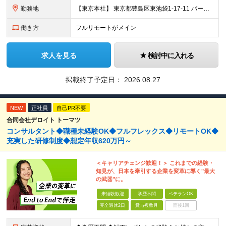
勤務地
【東京本社】 東京都豊島区東池袋1-17-11 パークハイツ池袋
働き方
フルリモートがメイン
求人を見る
検討中に入れる
掲載終了予定日：
2026.08.27
NEW
正社員
自己PR不要
合同会社デロイト トーマツ
コンサルタント◆職種未経験OK◆フルフレックス◆リモートOK◆
充実した研修制度◆想定年収620万円～
＜キャリアチェンジ歓迎！＞ これまでの経験・
知見が、日本を牽引する企業を変革に導く"最大
の武器"に。
未経験歓迎
学歴不問
ベテランOK
完全週休2日
賞与複数月
面接1回