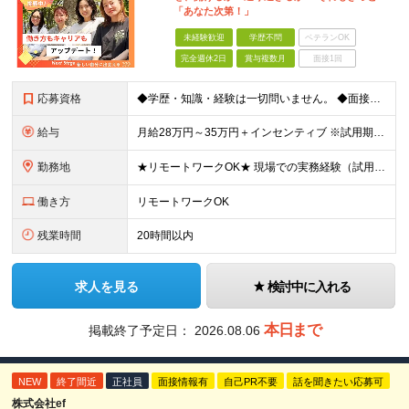
「あなた次第！」
未経験歓迎
学歴不問
ベテランOK
完全週休2日
賞与複数月
面接1回
応募資格
◆学歴・知識・経験は一切問いません。 ◆面接は「履歴書」「実務経験」「スーツ」不要。 「意欲」「人柄」重視の採用です。 やる気のある方を広く受け入れ、 努力や結果に報いる組織を作ります。 ミスマッ
給与
月給28万円～35万円＋インセンティブ ※試用期間3ヶ月（契約社員）：月給23万円 ※時間外手当は別途全額支給します ◎給与にプラスしてもらえる手当・インセンティブ ■通勤費(規定あり) ■業績手
勤務地
★リモートワークOK★ 現場での実務経験（試用期間含む）12ヶ月後、基準を満たした方は リモート勤務が可能です！ ※成果状況に応じて出社勤務へ変更となる場合があります。 【本社】 東京都中央区銀座1
働き方
リモートワークOK
残業時間
20時間以内
求人を見る
検討中に入れる
本日まで
掲載終了予定日：
2026.08.06
NEW
終了間近
正社員
面接情報有
自己PR不要
話を聞きたい応募可
株式会社ef