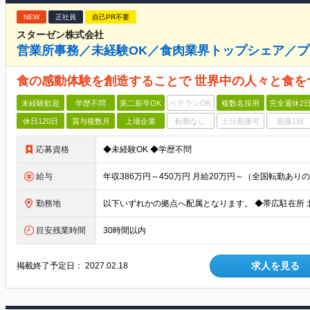
NEW
正社員
自己PR不要
スターゼン株式会社
営業所事務／未経験OK／食肉業界トップシェア／
食の感動体験を創造することで 世界中の人々と食を
未経験歓迎
学歴不問
第二新卒OK
ベテランOK
複数名採用
完全週休2
休日120日
賞与複数月
上場企業
転勤なし
土日面接可
面接1回
応募資格
◆未経験OK ◆学歴不問
給与
勤務地
目安残業時間
30時間以内
求人を見る
掲載終了予定日：
2027.02.18