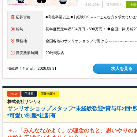
休日120日
賞与複数月
上場
応募資格
給与
勤務地
目安残業時間
20時間以内
求人を見る
掲載終了予定日：
2026.08.31
NEW
正社員
面接情報有
株式会社サンリオ
サンリオショップスタッフ*未経験歓迎*賞与年2回*
*可愛い制服*社割有
＋.○「みんななかよく」の理念のもと、思いやりの