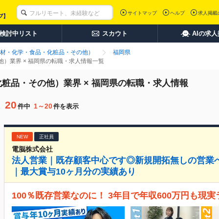
サイトマップ
ヘルプ
求人掲載
検討中リスト
スカウト
AIの求
材・化学・食品・化粧品・その他）
福岡県
）業界 × 福岡県の転職・求人情報一覧
粧品・その他）業界 × 福岡県の転職・求人情報
20
1～20
件中
件を表示
NEW
正社員
電脳株式会社
法人営業｜既存顧客中心です◎新規開拓無しの営業
｜最大賞与10ヶ月分の実績あり
100％既存営業なのに！ 3年目で年収600万円も現