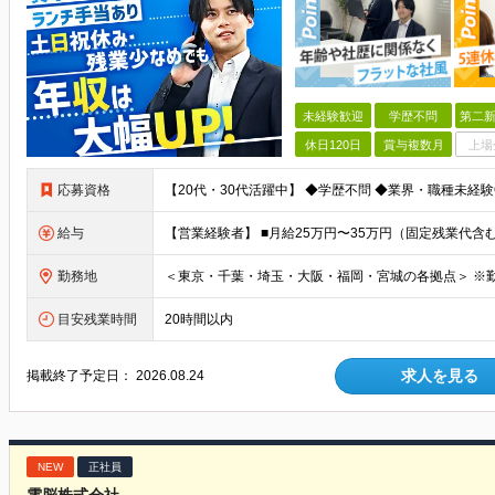
未経験歓迎
学歴不問
第二新
休日120日
賞与複数月
上場
応募資格
給与
勤務地
目安残業時間
20時間以内
求人を見る
掲載終了予定日：
2026.08.24
NEW
正社員