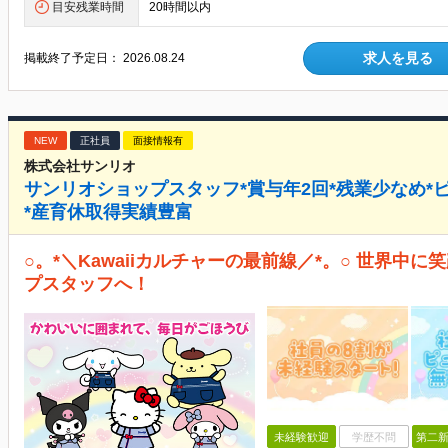
目安残業時間
20時間以内
求人を見る
掲載終了予定日：
2026.08.24
NEW
正社員
面接情報有
株式会社サンリオ
サンリオショップスタッフ*賞与年2回*残業少なめ*
*産育休取得実績豊富
○。*＼Kawaiiカルチャーの最前線／*。○ 世界中
プスタッフへ！
未経験歓迎
学歴不問
第二新