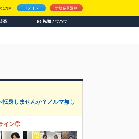
ログイン
新規会員登録
のご案内
人提案
転職ノウハウ
へ転身しませんか？ノルマ無し
実ライン◎