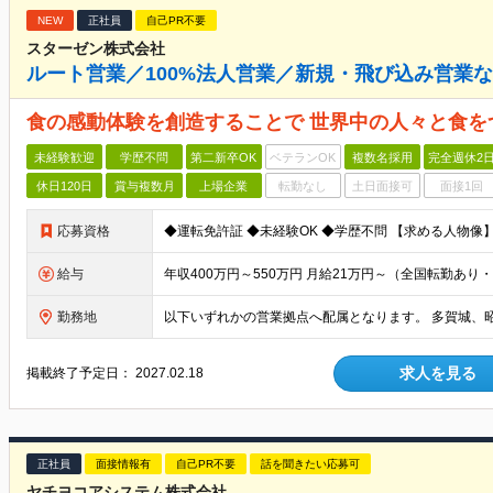
NEW
正社員
自己PR不要
スターゼン株式会社
ルート営業／100%法人営業／新規・飛び込み営業
食の感動体験を創造することで 世界中の人々と食を
未経験歓迎
学歴不問
第二新卒OK
ベテランOK
複数名採用
完全週休2
休日120日
賞与複数月
上場企業
転勤なし
土日面接可
面接1回
応募資格
給与
勤務地
求人を見る
掲載終了予定日：
2027.02.18
正社員
面接情報有
自己PR不要
話を聞きたい応募可
ヤチヨコアシステム株式会社