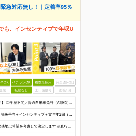
間緊急対応無し！｜定着率95％
でも、インセンティブで年収U
卒OK
ベテランOK
複数名採用
完全週休2日
企業
転勤なし
土日面接可
面接1回
【20代〜50代まで幅広く活躍中！未経験・第二新卒歓迎】 ◎学歴不問／普通自動車免許（AT限定可）をお持ちの方 ＼こんな方にぴったりです／ □ 機械いじりやコツコツ丁寧な作業が好き □ 頑張りが収入
【経験者】 ■⽉給25万円〜35万円（固定残業代含む）＋等級⼿当＋インセンティブ＋賞与年2回（昨年度実績最⼤6カ⽉分） ※固定残業代は残業の有無に関わらず、⽉20時間分：3万4000円〜4万7500円
＜東京・千葉・埼⽟・⼤阪・福岡・宮城の各拠点＞ ※勤務地は希望を考慮して決定します ※直⾏直帰OK ※転勤は基本的にありませんが、希望次第で別拠点への異動も可 ※全拠点オフィス内禁煙 ■秋葉原オフ