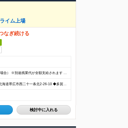
プライム上場
つなぎ続ける
日
年収386万円～450万円 月給20万円～（全国転勤ありの場合） ※別途残業代が全額支給されます ※試用期間3ヵ月あり。試用期間中の給与・待遇に差異はありません。
以下いずれかの拠点へ配属となります。 ◆帯広駐在所 北海道帯広市西二十一条北2-26-10 ◆多賀城DC 宮城県多賀城市八幡字一本柳117-16 ◆昭島DC 東京都昭島市武蔵野2-5-28 ◆
検討中に入れる