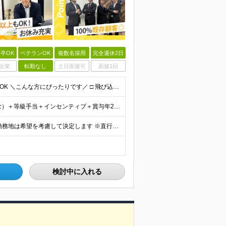
卒OK
ベテランOK
複数名採用
完全週休2日
企業
転勤なし
土日面接可
面接1回
【20代・30代活躍中】 ◆学歴不問 ◆業界・職種未経験OK ＼こんな方にぴったりです／ □ 飛び込みやテレアポなどの新規開拓に疲れてしまった □100％既存営業で、お客さまとじっくり信頼関係を築き
【営業経験者】 ■⽉給25万円〜35万円（固定残業代含む）＋等級⼿当＋インセンティブ＋賞与年2回（昨年度実績最⼤10カ⽉分） ※固定残業代は残業の有無に関わらず、⽉20時間分：3万4000円〜4万75
＜東京・千葉・埼⽟・⼤阪・福岡・宮城の各拠点＞ ※勤務地は希望を考慮して決定します ※直⾏直帰OK ※転勤は基本的にありませんが、希望次第で別拠点への異動も可 ※全拠点オフィス内禁煙 ■東京本社
検討中に入れる