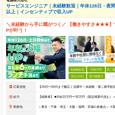
電脳株式会社
サービスエンジニア｜未経験歓迎｜年休126日・夜
以上｜インセンティブで収入UP
＼未経験から手に職がつく／ 【働きやすさ★★★】
Pが叶う！
未経験歓迎
学歴不問
第二新
休日120日
賞与複数月
上場
応募資格
給与
勤務地