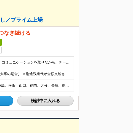
なし／プライム上場
つなぎ続ける
日
◆運転免許証 ◆未経験OK ◆学歴不問 【求める人物像】 コミュニケーションを取りながら、チームで仕事を進めることが好きな方
年収400万円～550万円 月給21万円～（全国転勤あり・大卒の場合） ※別途残業代が全額支給されます。 ※試用期間3ヵ月あり。試用期間中の給与・待遇に差異はありません。
以下いずれかの営業拠点へ配属となります。 多賀城、昭島、横浜、山口、福岡、大分、長崎、長野、茨城、愛知、福島、北海道 ◆多賀城 多賀城DC 宮城県多賀城市伝上山3-1-1 ◆昭島 昭島DC 東京都
検討中に入れる