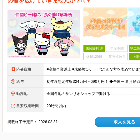
の輪を広げていきませんか？○.＋
未経験歓迎
学歴不問
第二新
休日120日
賞与複数月
上場
応募資格
給与
勤務地
目安残業時間
20時間以内
求人を見る
掲載終了予定日：
2026.08.31