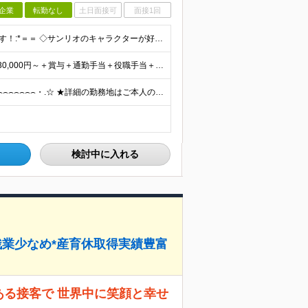
企業
転勤なし
土日面接可
面接1回
■高校卒業以上 ■未経験OK ＝＝*:こんな方を求めています！:*＝＝ ◇サンリオのキャラクターが好きな方 ◇自分のアイデアを店舗づくりに活かしたい方 ◇仕事を通してお客さまを笑顔にしたい方 ◇キャ
初年度想定年収324万円～690万円！ ◆全国一律 月給230,000円～＋賞与＋通勤手当＋役職手当＋時間外手当 《手当充実！》 ＊昇給/年1回 ＊賞与/年2回（7月/12月） ＊通勤手当：交通費
全国各地のサンリオショップで働ける ⌢⌢⌢⌢⌢⌢⌢⌢⌢⌢⌢⌢⌢⌢⌢⌢⌢⌢・.☆ ★詳細の勤務地はご本人の希望と面接を通じて決定いたします。 【募集エリア】 関東・関西（大阪・京都）・中部・九州 ※
検討中に入れる
残業少なめ*産育休取得実績豊富
ある接客で 世界中に笑顔と幸せ