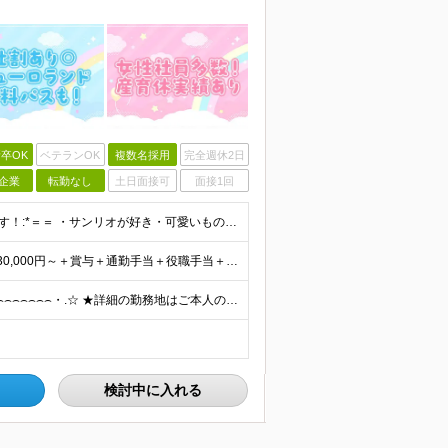
卒OK
ベテランOK
複数名採用
完全週休2日
企業
転勤なし
土日面接可
面接1回
■高校卒業以上 ■未経験OK ＝＝*:こんな方を求めています！:*＝＝ ・サンリオが好き・可愛いものが好き （「実は最近のキャラクターには詳しくない…」という方も、入社後に少しずつ覚えていければ大丈
初年度想定年収324万円～690万円！ ◆全国一律 月給230,000円～＋賞与＋通勤手当＋役職手当＋時間外手当 《手当充実！》 ＊昇給/年1回 ＊賞与/年2回（7月/12月） ＊通勤手当：交通費
全国各地のサンリオショップで働ける ⌢⌢⌢⌢⌢⌢⌢⌢⌢⌢⌢⌢⌢⌢⌢⌢⌢⌢・.☆ ★詳細の勤務地はご本人の希望と面接を通じて決定いたします。 ＼以下の募集店舗は特に積極採用中！！／ ＜東京＞ ◎SA
検討中に入れる