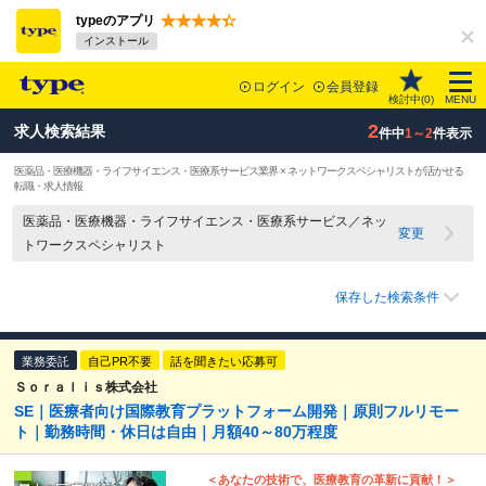
typeのアプリ
インストール
ログイン
会員登録
検討中(
0
)
MENU
2
求人検索結果
件中
1～2
件表示
医薬品・医療機器・ライフサイエンス・医療系サービス業界 × ネットワークスペシャリストが活かせる
転職・求人情報
医薬品・医療機器・ライフサイエンス・医療系サービス／ネッ
変更
トワークスペシャリスト
保存した検索条件
業務委託
自己PR不要
話を聞きたい応募可
Ｓｏｒａｌｉｓ株式会社
SE｜医療者向け国際教育プラットフォーム開発｜原則フルリモー
ト｜勤務時間・休日は自由｜月額40～80万程度
＜あなたの技術で、医療教育の革新に貢献！＞