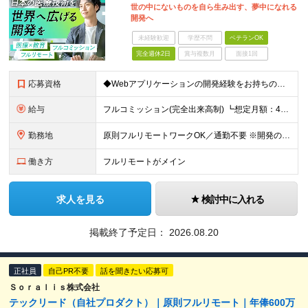
世の中にないものを自ら生み出す、夢中になれる
開発へ
未経験歓迎
学歴不問
ベテランOK
完全週休2日
賞与複数月
面接1回
応募資格
◆Webアプリケーションの開発経験をお持ちの方（年数不問） ◆大卒以上 ◆英語での日常会話ができる方
給与
フルコミッション(完全出来高制) ┗想定月額：40万円～80万円 ┗稼働日数や時間は全て自由。自分のペースで働けます。 【収益モデル】 月20〜40時間稼働：月額15〜30万円 ※試用期間はありませ
勤務地
原則フルリモートワークOK／通勤不要 ※開発の熱量を共有するため、出社できる範囲にお住まいの方を想定。 ◆オフィス 東京都港区高輪3丁目25-29 Ave.Takanawa 5階エキスパートオフィス
働き方
フルリモートがメイン
求人を見る
検討中に入れる
掲載終了予定日：
2026.08.20
正社員
自己PR不要
話を聞きたい応募可
Ｓｏｒａｌｉｓ株式会社
テックリード（自社プロダクト）｜原則フルリモート｜年俸600万