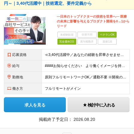
円～｜3,40代活躍中｜技術選定、要件定義から
―日本のトップドクターの技術を世界へ― 医療
の未来に影響を与えるプロダクト開発を0→1から
リード
未経験歓迎
学歴不問
ベテランOK
完全週休2日
賞与複数月
面接1回
応募資格
≪3,40代活躍中／あなたの経験を昇華させませんか？≫ ◆Webアプリケーションの開発経験をお持ちの方（年数不問） ◆大卒以上 ◆英語での日常会話ができる方 ★求める人物像 ・指示待ちではなく、0→
給与
####お知らせください より働くイメージを持てるよう、給与の書き分けは可能でしょうか。 （例） ・開発経験5年の方 年俸●●万円 ・要件定義、詳細設計の経験が5年以上の方 年俸●●万円 など 年
勤務地
原則フルリモートワークOK／通勤不要 ※開発の熱量を共有するため、出社できる範囲にお住まいの方を想定。 ※年2～3回の海外出張あり。 ◆オフィス 東京都港区高輪3丁目25-29 Ave.Takan
働き方
フルリモートがメイン
求人を見る
検討中に入れる
掲載終了予定日：
2026.08.20