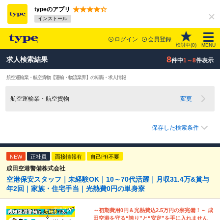
typeのアプリ
インストール
ログイン
会員登録
検討中(
0
)
MENU
8
求人検索結果
件中
1～8
件表示
航空運輸業・航空貨物
【運輸・物流業界】
の転職・求人情報
航空運輸業・航空貨物
変更
保存した検索条件
NEW
正社員
面接情報有
自己PR不要
成田空港警備株式会社
空港保安スタッフ｜未経験OK｜10～70代活躍｜月収31.4万&賞与
年2回｜家族・住宅手当｜光熱費0円の単身寮
～初期費用0円＆光熱費込2.5万円の寮完備！～ 成
田空港を守る“誇り”と“安定”を手に入れません