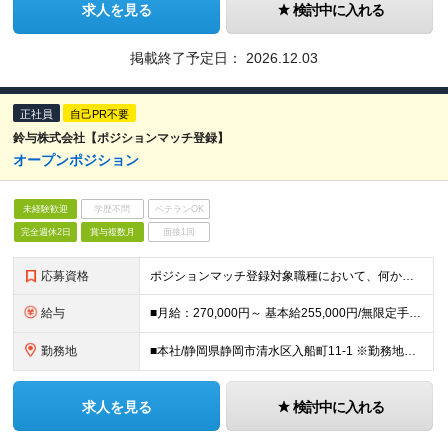
求人を見る
検討中に入れる
掲載終了予定日：
2026.12.03
正社員
自己PR不要
鈴与株式会社【ポジションマッチ登録】
オープンポジション
未経験歓迎
学歴不問
ベテランOK
完全週休2日
賞与複数月
面接1回
応募資格
ポジションマッチ登録対象職種において、何かしらの知識・経験を有する方 【活かせる経験・スキル】 ポジションマッチ登録対象職種に関連する知識・経験 ※該当ポジションが数多く存在する為、様々な経験が活か
給与
■月給：270,000円～ 基本給255,000円/無限定手当15,000円 ＜年収例＞500万～850万円 ※時間外勤務手当、無限定手当を含めた想定年収です ※通勤手当、家族手当等の諸手当は規定に
勤務地
■本社/静岡県静岡市清水区入船町11-1 ※勤務地は全国の各事業所および海外の各事業所 ※勤務地は応相談 ＜国内＞ 北海道／宮城／茨城／栃木／群馬／埼玉／千葉／東京／神奈川／山梨／長野／静岡／愛知
求人を見る
検討中に入れる