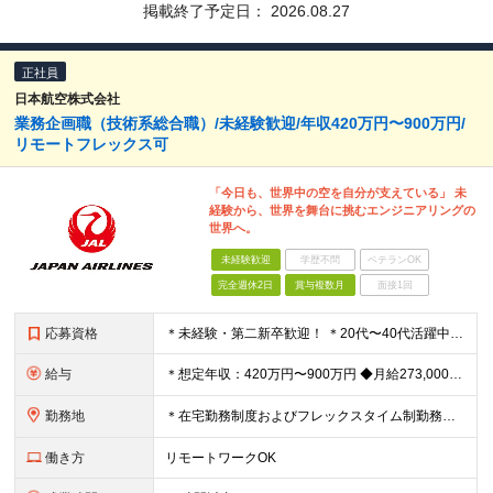
掲載終了予定日：
2026.08.27
正社員
日本航空株式会社
業務企画職（技術系総合職）/未経験歓迎/年収420万円〜900万円/
リモートフレックス可
「今日も、世界中の空を自分が支えている」 未
経験から、世界を舞台に挑むエンジニアリングの
世界へ。
未経験歓迎
学歴不問
ベテランOK
完全週休2日
賞与複数月
面接1回
応募資格
＊未経験・第二新卒歓迎！ ＊20代〜40代活躍中 ◆未経験歓迎 ◆四年制大学または高等専門学校（専攻科）を卒業・修了された方 ※英語を使った業務に抵抗感がない方 （海外マニュアル読解・メール対応等。
給与
＊想定年収：420万円〜900万円 ◆月給273,000～＋賞与年3回＋残業代全額支給 ※経験・能力・前職給与を考慮の上、当社規定により決定 ※残業代は別途全額支給 ※試用期間3ヶ月あり（給与待遇に
勤務地
＊在宅勤務制度およびフレックスタイム制勤務制度あり （一部の部門では運用対象外） 入社後の初期配属は、 株式会社JALエンジニアリングへ出向となります 【JALエンジニアリング】 羽田空港：東京都
働き方
リモートワークOK