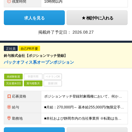
残業時間
10時間以内
求人を見る
検討中に入れる
掲載終了予定日：
2026.08.27
正社員
自己PR不要
鈴与株式会社【ポジションマッチ登録】
バックオフィス系オープンポジション
未経験歓迎
学歴不問
ベテランOK
完全週休2日
賞与複数月
面接1回
応募資格
ポジションマッチ登録対象職種において、何かしらの知識・経験を有する方 【活かせる経験・スキル】 ポジションマッチ登録対象職種に関連する知識・経験 ※該当ポジションが数多く存在する為、様々な経験が活か
給与
■月給：270,000円～ 基本給255,000円/無限定手当15,000円 ＜年収例＞500万～850万円 ※時間外勤務手当、無限定手当を含めた想定年収です ※通勤手当、家族手当等の諸手当は規定に
勤務地
■本社および静岡市内の当社事業所 ※転勤は当面ございません ＜本社＞ 静岡県静岡市清水区入船町11-1