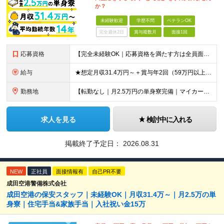
か？
未経験歓迎
学歴不問
ベテランOK
完全週休2日
賞与複数月
面接1回
応募資格
【完全未経験OK｜応募資格を満たす方は全員面接！】 ◎学歴不問／前職不問／転職回数不問 ◎自動車免許・英語力なども一切不問 ◎58歳以下の方（長期のキャリア形成を図るため） ブランクがある方、正社員
給与
★想定月収31.4万円～＋賞与年2回（59万円以上） ★入社お祝い金15万円支給 ★水道+光熱費無料の家賃がリーズナブルな社員寮(単身寮)あり！ 月給24万5000円以上(基本給21万1000円＋業
勤務地
【転勤なし｜月2.5万円の単身寮完備｜マイカー・バイク通勤OK】 成田空港または空港関連施設での勤務となります。 お住まいや希望を考慮し、千葉市美浜区・四街道市への配属となる場合もあります。 【本社
求人を見る
検討中に入れる
掲載終了予定日：
2026.08.31
NEW
正社員
面接情報有
自己PR不要
成田空港警備株式会社
成田空港の保安スタッフ｜未経験OK｜月収31.4万～｜月2.5万の単
身寮｜住宅手当&家族手当｜入社祝い金15万