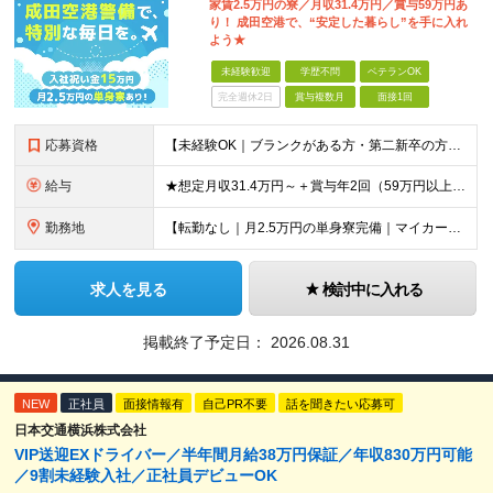
家賃2.5万円の寮／月収31.4万円／賞与59万円あ
り！ 成田空港で、“安定した暮らし”を手に入れ
よう★
未経験歓迎
学歴不問
ベテランOK
完全週休2日
賞与複数月
面接1回
応募資格
【未経験OK｜ブランクがある方・第二新卒の方・正社員が初めての方も歓迎！】 ★応募資格を満たす方は面接確約！ ★20代・30代の若手スタッフも多数活躍中！ ◎58歳以下の方（長期のキャリア形成を図る
給与
★想定月収31.4万円～＋賞与年2回（59万円以上） ★入社お祝い金15万円支給 ★水道+光熱費無料の家賃がリーズナブルな社員寮(単身寮)あり！ ★住宅手当&家族手当あり 月給24万5000円以上(
勤務地
【転勤なし｜月2.5万円の単身寮完備｜マイカー・バイク通勤OK】 成田空港または空港関連施設での勤務となります。 お住まいや希望を考慮し、千葉市美浜区・四街道市への配属となる場合もあります。 【本社
求人を見る
検討中に入れる
掲載終了予定日：
2026.08.31
NEW
正社員
面接情報有
自己PR不要
話を聞きたい応募可
日本交通横浜株式会社
VIP送迎EXドライバー／半年間月給38万円保証／年収830万円可能
／9割未経験入社／正社員デビューOK