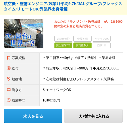
航空機・整備エンジニア/残業月平均9.7h/JALグループ/フレックス
タイム/リモートOK/異業界出身活躍
あなたの「モノづくり・改善経験」が、 1日1000
便の空の安全と最高品質をつくる。
未経験歓迎
学歴不問
ベテランOK
完全週休2日
賞与複数月
面接1回
応募資格
＊第二新卒〜40代まで幅広く活躍中 ＊業界未経験OK ◆製造業・インフラ・IT等で何らかの エンジニアリング・品質管理・設計・整備経験（機械・電気・電子等）がある方 ◆四年制大学または高等専門学校
給与
＊想定年収：420万円〜900万円 ◆月給273,000～＋賞与年3回＋残業代全額支給 ※経験・能力・前職給与を考慮の上、当社規定により決定 ※残業代は別途全額支給 ※試用期間3ヶ月あり（給与待遇に
勤務地
＊在宅勤務制度およびフレックスタイム制勤務制度あり （一部の部門では運用対象外） 入社後の初期配属は、 株式会社JALエンジニアリングへ出向となります ◆JALエンジニアリング:技術部（羽田空港）
働き方
リモートワークOK
残業時間
10時間以内
求人を見る
検討中に入れる