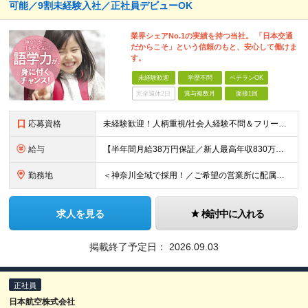
可能／9割未経験入社／正社員デビューOK
業界シェアNo.1の実績を持つ当社。 「日本交通
だからこそ」という信頼のもと、安心して働けま
す。
未経験歓迎
学歴不問
ベテランOK
完全週休2日
賞与複数月
面接1回
応募資格
未経験歓迎！人柄重視/社会人経験不問＆フリーターもOK ■普通自動車免許（AT限定可）を取得して1年以上経過している方 ※前職・学歴・ブランク・転職回数などは一切不問です。 <2種免許取得代は全額
給与
【半年間月給38万円保証／新人最高年収830万円／賞与年2回／給料控除を100%撤廃】 6ヶ月間、月給38万円保証＋歩合給＋賞与年2回（川崎／保土ヶ谷／戸塚） ◆保証額を超える売上時は上乗せした給与
勤務地
＜神奈川全域で採用！／ご希望の営業所に配属＞◎転居を伴う転勤なし！◎U・Iターン歓迎！◎マイカー通勤OK（駐車場完備） 神奈川全域に6拠点（★希望の営業所に配属） ■本社：横浜市戸塚区名瀬町1152
求人を見る
検討中に入れる
掲載終了予定日：
2026.09.03
正社員
日本航空株式会社