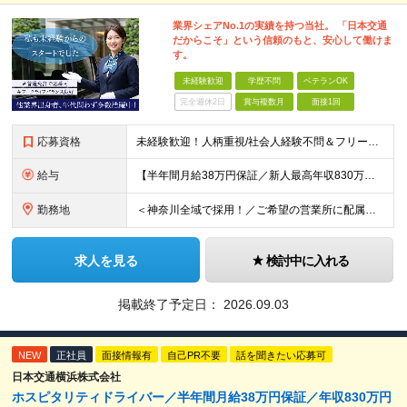
業界シェアNo.1の実績を持つ当社。 「日本交通
だからこそ」という信頼のもと、安心して働けま
す。
未経験歓迎
学歴不問
ベテランOK
完全週休2日
賞与複数月
面接1回
応募資格
未経験歓迎！人柄重視/社会人経験不問＆フリーターもOK ■普通自動車免許（AT限定可）を取得して1年以上経過している方 ※前職・学歴・ブランク・転職回数などは一切不問です。 <2種免許取得代は全額
給与
【半年間月給38万円保証／新人最高年収830万円／賞与年2回／給料控除を100%撤廃】 6ヶ月間、月給38万円保証＋歩合給＋賞与年2回（川崎／保土ヶ谷／戸塚） ◆保証額を超える売上時は上乗せした給与
勤務地
＜神奈川全域で採用！／ご希望の営業所に配属＞ ◎転居を伴う転勤なし！ ◎U・Iターン歓迎！ ◎マイカー通勤OK（駐車場完備） 神奈川全域に6拠点（★希望の営業所に配属） ■本社：横浜市戸塚区名瀬町1
求人を見る
検討中に入れる
掲載終了予定日：
2026.09.03
NEW
正社員
面接情報有
自己PR不要
話を聞きたい応募可
日本交通横浜株式会社
ホスピタリティドライバー／半年間月給38万円保証／年収830万円