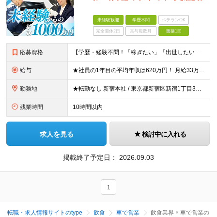
未経験歓迎
学歴不問
ベテランOK
完全週休2日
賞与複数月
面接1回
応募資格
【学歴・経験不問！「稼ぎたい」「出世したい」方歓迎】 ●普通自動車運転免許（AT限定可）をお持ちの方 ☆こんな方はおすすめ！☆ ◎成長市場へ挑戦したい方 ◎年功序列ではなく正当な評価と報酬を得たい方
給与
★社員の1年目の平均年収は620万円！ 月給33万円～120万円＋インセンティブ＋賞与年1回 ※経験・能力を考慮の上、決定します。 ※固定残業代（月69.5時間分・9万7,000円～）含む。超過分別
勤務地
★転勤なし 新宿本社 / 東京都新宿区新宿1丁目3番12号 配属エリア 新宿本社、千葉支店、池袋支店、立川支店、大宮支店、品川支店、新横浜支店、横浜支店、竹ノ塚支店、水戸支店、高崎支店、宇都宮支店
残業時間
10時間以内
求人を見る
検討中に入れる
掲載終了予定日：
2026.09.03
1
転職・求人情報サイトのtype
飲食
車で営業
飲食業界 × 車で営業の