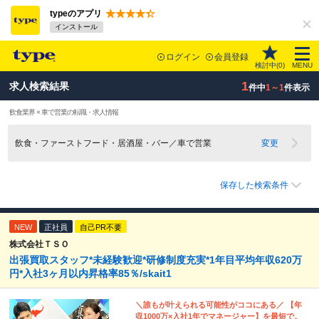
typeのアプリ
インストール
ログイン
会員登録
検討中(
0
)
MENU
1
求人検索結果
件中
1～1
件表示
飲食業界 × 車で営業の転職・求人情報
飲食・ファーストフード・居酒屋・バー／車で営業
変更
保存した検索条件
NEW
正社員
自己PR不要
株式会社ＴＳＯ
出張買取スタッフ*未経験歓迎*研修制度充実*1年目平均年収620万
円*入社3ヶ月以内昇格率85％/skait1
＼誰もが叶えられる可能性がココにある／ 【年
収1000万×入社1年でマネージャー】を最短で。