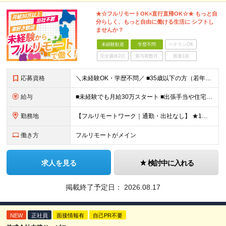
★☆フルリモートOK×直行直帰OK☆★ もっと自
分らしく、もっと自由に働ける生活に シフトし
ませんか？
未経験歓迎
学歴不問
ベテランOK
完全週休2日
賞与複数月
面接1回
応募資格
＼未経験OK・学歴不問／ ■35歳以下の方（若年層の長期キャリア形成のため） ■第二新卒OK ■普通自動車免許（AT）をお持ちの方 ▼▽こんな方はぜひご応募ください！▽▼ 「車の運転が好き！」 「地
給与
■未経験でも月給30万スタート ■出張手当や住宅手当あり 【東京都・神奈川県】 月給35万円～60万円＋インセンティブ＋賞与＋諸手当 上記月給は、月42時間分の固定残業代（月8万3900円以上）を含
勤務地
【フルリモートワーク｜通勤・出社なし】 ★1人1台社用車貸与 ★転勤なし ★直帰直行OK 【本社】 兵庫県神戸市中央区明石町44 神戸御幸ビル4F ★☆積極採用中☆★ ◆北海道・東北：札幌／福島／
働き方
フルリモートがメイン
求人を見る
検討中に入れる
掲載終了予定日：
2026.08.17
NEW
正社員
面接情報有
自己PR不要