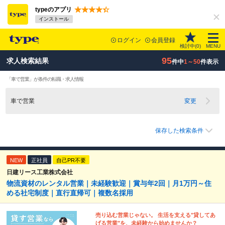
typeのアプリ
インストール
ログイン
会員登録
検討中(
0
)
MENU
95
求人検索結果
件中
1～50
件表示
「車で営業」が条件の転職・求人情報
車で営業
変更
保存した検索条件
NEW
正社員
自己PR不要
日建リース工業株式会社
物流資材のレンタル営業｜未経験歓迎｜賞与年2回｜月1万円～住
める社宅制度｜直行直帰可｜複数名採用
売り込む営業じゃない。 生活を支える"貸してあ
げる営業"を、未経験から始めませんか？