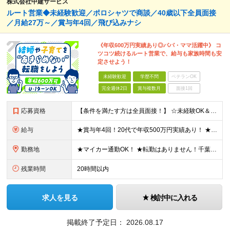
株式会社中建サービス
ルート営業◆未経験歓迎／ポロシャツで商談／40歳以下全員面接
／月給27万～／賞与年4回／飛び込みナシ
《年収600万円実績あり◎パパ・ママ活躍中》 コ
ツコツ続けるルート営業で、給与も家族時間も安
定させよう！
未経験歓迎
学歴不問
ベテランOK
完全週休2日
賞与複数月
面接1回
応募資格
【条件を満たす方は全員面接！】 ☆未経験OK＆同期と出会える複数名募集！お話し好きならすぐご活躍いただけます◎ ◆要普通自動車運転免許（AT限定可） ◆学歴不問 ◆40歳までの方（長期勤続によるキャリ
給与
★賞与年4回！20代で年収500万円実績あり！ ★未経験からでも基本給27万円スタートと、安定した収入を得られる環境です！ 月給27万円～29万円＋各種手当＋賞与年2回（＋業績賞与年2回） ※経験・
勤務地
★マイカー通勤OK！ ★転勤はありません！千葉＆大阪で積極採用中！ 【千葉】千葉県白井市富塚1番 【大阪】大阪府堺市堺区南半町東1丁目1番10号 ※(変更の範囲)上記を除く当社関連勤務地
残業時間
20時間以内
求人を見る
検討中に入れる
掲載終了予定日：
2026.08.17