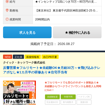
給与
★インセンティブ1回につき70万～80万円の支給実績も！ ■月給40万円～45万円＋賞与（インセンティブ）年2回 ※給与は経験・スキルを考慮のうえ決定します。 ※上記には、固定残業代（月30時間分／
勤務地
【東京本社】 東京都千代田区神田須田町2-25 GYB秋葉原11F ※変更の範囲：上記を除く当社関連勤務地（東京都千代田区及び大阪営業所）
残業時間
20時間以内
求人を見る
検討中に入れる
掲載終了予定日：
2026.08.27
NEW
正社員
面接情報有
自己PR不要
クイック・ネットワーク株式会社
反響営業★フルリモート★未経験OK★月給30万～★飛び込みテレ
アポなし★1カ月半の研修あり★住宅手当有
★フルリモートでも安心のサポート体制あり★
未経験からワークライフバランスも高収入も同時
にGet！
未経験歓迎
学歴不問
ベテランOK
完全週休2日
賞与複数月
面接1回