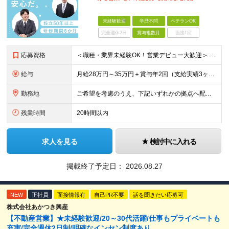
未経験歓迎
学歴不問
ベテランOK
完全週休2日
賞与複数月
面接1回
応募資格
＜職種・業界未経験OK！営業デビュー大歓迎＞ ◆要普通自動車免許（AT限定可） ◆学歴不問 ＼当てはまる方、ぜひご応募ください！／ □人と話すことや、人の役に立つことが好き □未経験から営業として成
給与
月給28万円～35万円＋賞与年2回（支給実績3ヶ月分） ※経験・年齢・能力を考慮の上、当社規定により決定します。 ※上記月給には固定残業代(25時間分／47,314円～)
勤務地
ご希望を考慮のうえ、下記いずれかの拠点へ配属します。 ※自動車通勤可能（要相談） 【東北エリア】 仙台支店、盛岡支店、福島支店 【関東エリア】 東京本社、東京支店、埼玉支店、千葉支店、群馬支店、東
残業時間
20時間以内
求人を見る
検討中に入れる
掲載終了予定日：
2026.08.27
NEW
正社員
面接情報有
自己PR不要
話を聞きたい応募可
株式会社あかつき興産
【不動産営業】★未経験歓迎/20～30代活躍/仕事もプライベートも
充実/完全週休2日制/明確なインセン制度あり