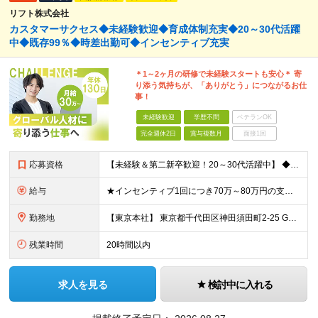
リフト株式会社
カスタマーサクセス◆未経験歓迎◆育成体制充実◆20～30代活躍
中◆既存99％◆時差出勤可◆インセンティブ充実
＊1～2ヶ月の研修で未経験スタートも安心＊ 寄
り添う気持ちが、「ありがとう」につながるお仕
事！
未経験歓迎
学歴不問
ベテランOK
完全週休2日
賞与複数月
面接1回
応募資格
【未経験＆第二新卒歓迎！20～30代活躍中】 ◆学歴不問 ◆社会人経験が1年以上ある方（職種・業種は不問） ◆普通自動車免許（AT限定可）必須 ＼こんな方をお待ちしています／ ・当社のビジョンに共感
給与
★インセンティブ1回につき70万～80万円の支給実績も！ ■月給30万円～40万円＋賞与（インセンティブ）年2回 ※上記には、固定残業代（月30時間分／54,800円～73,000円）を含んでいます
勤務地
【東京本社】 東京都千代田区神田須田町2-25 GYB秋葉原11F ※変更の範囲：上記を除く当社関連勤務地（東京都千代田区及び大阪営業所）
残業時間
20時間以内
求人を見る
検討中に入れる