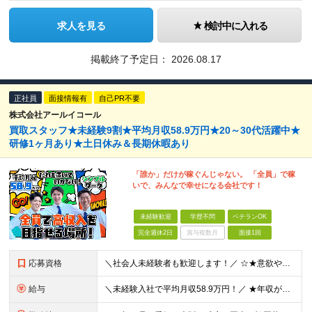
求人を見る
検討中に入れる
掲載終了予定日：
2026.08.17
正社員
面接情報有
自己PR不要
株式会社アールイコール
買取スタッフ★未経験9割★平均月収58.9万円★20～30代活躍中★
研修1ヶ月あり★土日休み＆長期休暇あり
「誰か」だけが稼ぐんじゃない。 「全員」で稼
いで、みんなで幸せになる会社です！
未経験歓迎
学歴不問
ベテランOK
完全週休2日
賞与複数月
面接1回
応募資格
＼社会人未経験者も歓迎します！／ ☆★意欲や人柄を重視した選考です！★☆ 今までの経験は問いませんので、まずはお気軽にご応募ください！ 20～30代活躍中！パパスタッフも多数在籍しています！ ■学歴
給与
＼未経験入社で平均月収58.9万円！／ ★年収が前職の2倍以上になった人も多数 ★ほぼ全員が単月で15万円～100万円分のインセンティブを獲得！ ★入社祝い金あり 月給30万円～40万円＋インセンテ