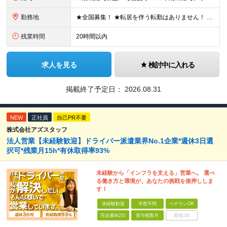
勤務地
★全国募集！ ★転居を伴う転勤はありません！ ★U・Iターン歓迎！ ＼本社／ 東京都新宿区西新宿1-20-3 西新宿髙木ビル2階 ＼希望の拠点・営業所に配属します！／ 【北海道・東北エリア】 北海
残業時間
20時間以内
求人を見る
検討中に入れる
掲載終了予定日：
2026.08.31
NEW
正社員
自己PR不要
株式会社アズスタッフ
法人営業【未経験歓迎】ドライバー派遣業界No.1企業*週休3日選
択可*残業月15h*有休取得率93%
未経験から「インフラを支える」営業へ。 選べ
る働き方と環境が、あなたの挑戦を後押ししま
す！
未経験歓迎
学歴不問
ベテランOK
完全週休2日
賞与複数月
面接1回