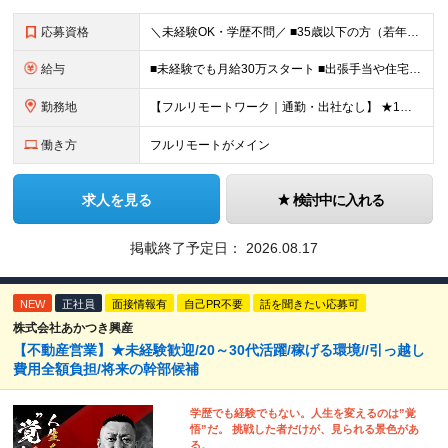
応募資格
＼未経験OK・学歴不問／ ■35歳以下の方（若年層の長期キャリア形成のため） ■第二新卒OK ■普通自動車免許（AT）をお持ちの方 ▼▽こんな方はぜひご応募ください！▽▼ 「車の運転が好き！」 「地
給与
■未経験でも月給30万スタート ■出張手当や住宅手当あり 【東京都・神奈川県】 月給35万円～60万円＋インセンティブ＋賞与＋諸手当 上記月給は、月42時間分の固定残業代（月8万3900円以上）を含
勤務地
【フルリモートワーク｜通勤・出社なし】 ★1人1台社用車貸与 ★転勤なし ★直帰直行OK 【本社】 兵庫県神戸市中央区明石町44 神戸御幸ビル4F ★☆積極採用中☆★ ◆北海道・東北：札幌／福島／
働き方
フルリモートがメイン
求人を見る
検討中に入れる
掲載終了予定日：
2026.08.17
NEW
正社員
面接情報有
自己PR不要
話を聞きたい応募可
株式会社あかつき興産
【不動産営業】★未経験歓迎/20～30代活躍/稼げる環境//引っ越し
費用全額負担/将来の幹部候補
学歴でも経験でもない。人生を変えるのは”覚
悟”だ。 挑戦した者だけが、見られる景色があ
る。