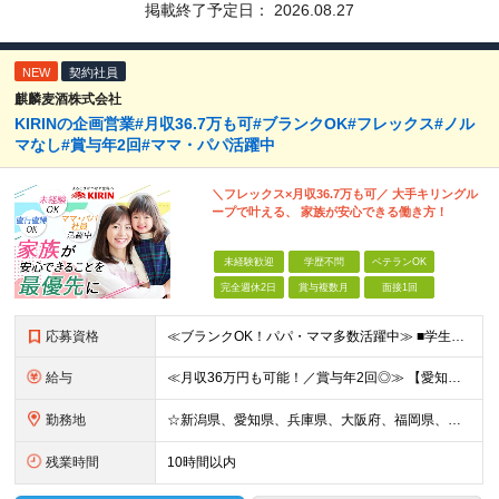
掲載終了予定日：
2026.08.27
NEW
契約社員
麒麟麦酒株式会社
KIRINの企画営業#月収36.7万も可#ブランクOK#フレックス#ノル
マなし#賞与年2回#ママ・パパ活躍中
＼フレックス×月収36.7万も可／ 大手キリングル
ープで叶える、 家族が安心できる働き方！
未経験歓迎
学歴不問
ベテランOK
完全週休2日
賞与複数月
面接1回
応募資格
≪ブランクOK！パパ・ママ多数活躍中≫ ■学生時代を含め、アルバイトや社員として顧客折衝のご経験がある方 ■学歴不問 ～こんな方を歓迎します～ □安定した職場で長く働きたい方 □しっかり稼いで自分の
給与
≪月収36万円も可能！／賞与年2回◎≫ 【愛知】★月収36.7万円も可能 月給32万7000円～＋賞与年2回＋各種手当 【大阪・兵庫・新潟】★月収34.7万円も可能 月給30万7000円～＋賞与年
勤務地
☆新潟県、愛知県、兵庫県、大阪府、福岡県、大分県 ☆出社は月1回～週1回程度◎直行直帰OK！ ☆マイカー使用または社用車貸与あり アクセスのしやすさやあなたの希望を考慮し、配属先や担当店舗を決定しま
残業時間
10時間以内