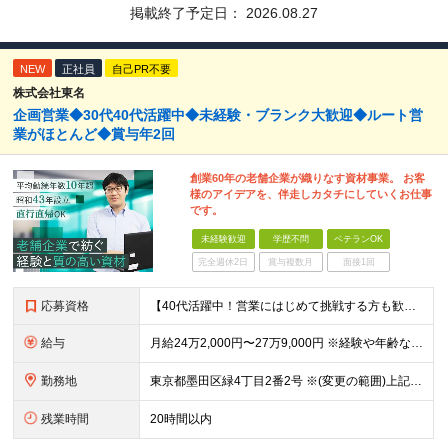
掲載終了予定日：
2026.08.27
NEW
正社員
自己PR不要
株式会社東名
企画営業◆30代40代活躍中◆未経験・ブランク大歓迎◆ルート営
業がほとんど◆賞与年2回
創業60年の老舗企業が織りなす資材事業。 お客
様のアイデアを、伴走しカタチにしていくお仕事
です。
未経験歓迎
学歴不問
ベテランOK
完全週休2日
賞与複数月
面接1回
応募資格
【40代活躍中！営業にはじめて挑戦する方も歓迎です】 ◆学歴不問 ◆未経験歓迎 ◆普通自動車運転免許（AT限定可） ～こんな方が活躍できます！～ ◇営業として働いてみたい方 ◇フットワーク軽くお客様
給与
月給24万2,000円〜27万9,000円 ※経験や年齢などを考慮の上、決定します ※試用期間3ヶ月（期間中は契約社員としての雇用。その他給与や待遇に変動はありません） ※固定残業代（月9時間・1万5
勤務地
東京都墨田区緑4丁目2番2号 ※(変更の範囲)上記を除く当社関連勤務地
残業時間
20時間以内