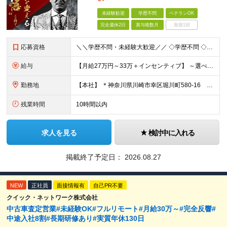
未経験歓迎
学歴不問
ベテランOK
完全週休2日
賞与複数月
面接1回
応募資格
＼＼学歴不問・未経験大歓迎／／ ◇学歴不問 ◇社会⼈・職種・業種未経験大歓迎 ☆ー・ー・ー・ー・ー・ー・ー・ー・ー・ー・ー☆ 「今の人生を変えたい。」「本気で稼ぎたい。」 面接ではその想いを
給与
【⽉給27万円～33万＋インセンティブ】 ～選べる給与制度～ 固定給とインセンティブの割合を選択することが可能◎ ⾯接時にご相談可能です！ ￣￣￣￣￣￣￣￣￣￣￣￣￣￣￣￣￣￣￣ 月収27万円の場合
勤務地
【本社】 ＊神奈川県川崎市幸区堀川町580-16 川崎テックセンター9階 ※転勤はありません ※受動喫煙対策あり(オフィス内分煙)
残業時間
10時間以内
求人を見る
検討中に入れる
掲載終了予定日：
2026.08.27
NEW
正社員
面接情報有
自己PR不要
クイック・ネットワーク株式会社
中古車査定営業#未経験OK#フルリモート#月給30万～#完全反響#
中途入社8割#長期研修あり#実質年休130日