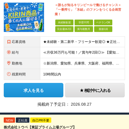
＜誰もが知るキリンビールで働けるチャンス＞
「一番搾り」「氷結」のファンをつくる企画営
業！
未経験歓迎
学歴不問
ベテランOK
完全週休2日
賞与複数月
面接1回
応募資格
★未経験・第二新卒・フリーター歓迎◎ ★正社員登用制度あり ※顧客折衝のアルバイトまたは社員経験をお持ちの方（学生時代の経験でもOK） ※学歴不問 ～～こんな方を歓迎します～～ □安定した環境で働き
給与
≪月収36万円も可能！／賞与年2回◎≫ 【愛知】★月収36.7万円も可能 月給32万7000円～＋賞与年2回＋各種手当 【大阪・兵庫・新潟】★月収34.7万円も可能 月給30万7000円～＋賞与年
勤務地
☆新潟県、愛知県、兵庫県、大阪府、福岡県、大分県 ☆出社は月1回～週1回程度◎直行直帰OK！ ☆マイカー使用または社用車貸与あり アクセスのしやすさやあなたの希望を考慮し、配属先や担当店舗を決定しま
残業時間
10時間以内
求人を見る
検討中に入れる
掲載終了予定日：
2026.08.27
NEW
正社員
自己PR不要
株式会社トウペ【東証プライム上場グループ】