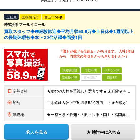
正社員
面接情報有
自己PR不要
株式会社アールイコール
買取スタッフ◆未経験歓迎◆平均月収58.9万◆土日休◆1週間以上
の長期休暇有◆20～30代活躍◆面接1回
「誰もが稼げる仕組み」があります。 入社1年目
から、同世代の年収をぶっちぎりませんか？
未経験歓迎
学歴不問
ベテランOK
完全週休2日
賞与複数月
面接1回
応募資格
★意欲や人柄を重視した選考です★ 未経験者もパパスタッフも活躍中！ 今までの経験は問いませんので、まずはお気軽にご応募ください！ 20～30代活躍中！パパスタッフも多数在籍しています！ ■学歴不問
給与
＼未経験入社で平均月収58.9万円！／ ★年収が前職の2倍以上になった人も多数 ★ほぼ全員が単月で15万円～100万円分のインセンティブを獲得！ ★入社祝い金あり ★社宅あり（家具家電付き） 月給3
勤務地
★一都三県・愛知・大阪・兵庫・岡山・福岡募集 ★埼玉8月末オープン！ ★千葉・広島オープン予定 ■東京 ・渋谷区道玄坂1-12-1 ・新宿区西新宿1-20-3 ・豊島区南池袋1-16-15 ・品川区
求人を見る
検討中に入れる