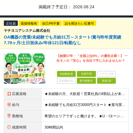
掲載終了予定日：
2026.08.24
正社員
面接情報有
自己PR不要
話を聞きたい応募可
ヤチヨコアシステム株式会社
OA機器の営業/未経験でも月給31万～スタート/賞与昨年度実績
7.78ヶ月/土日祝休み/年休121日/転勤なし
【創業57年・「全国上位8%」の優良企業！】 一
生モノの『安心』を当社で手に入れませんか？
未経験歓迎
学歴不問
ベテランOK
完全週休2日
賞与複数月
面接1回
応募資格
★未経験の方、大歓迎！営業社員の8割以上が未経験スタートです。 ■学歴不問 ■32歳以下の方（若年層の長期キャリア形成のため） ■第二新卒／社会人経験不問 ＼こんな方を歓迎します！／ □チームで協力
給与
★未経験でも月給31万3000円スタート ★賞与実績7.78ヶ月分（昨年度） 月給31万3000円～36万5000円（一律営業手当含む）＋販売奨励金＋賞与年2回 ☆入社1～3年目では最高月収40万～
勤務地
希望のエリアでずっと働けます。 ★U・Iターン大歓迎！ ★特に「岡山・広島・福岡・名古屋・横浜」は採用強化中です！ 【東北】 ■東北支店 宮城県仙台市若林区卸町2-1-19 【関東】 ■横浜営業所
残業時間
30時間以内