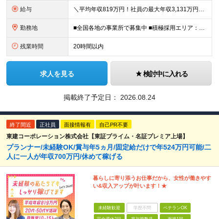
給与
＼平均年収819万円！社員の最大年収3,131万円／ ＼2人に1人が年収700万円以上／ ＼5人に1人が年収1,000万円以上！／ 固定給だけで、年収524万円も可能！ インセンティブだけでなく固定給
勤務地
■全国各地の事業所で募集中 ■積極採用エリア：東京・神奈川・埼玉・千葉・愛知 ※希望の勤務地で働ける！通勤可能な事業所を選定していきます ※地元に戻って働きたいUターン希望者も歓迎します！ ※社用車を
残業時間
20時間以内
求人を見る
検討中に入れる
掲載終了予定日：
2026.08.24
終了間近
正社員
面接情報有
自己PR不要
東建コーポレーション株式会社【東証プライム・名証プレミア上場】
プランナー/未経験OK/賞与年5ヵ月/固定給だけで年524万円可能/二
人に一人が年収700万円/休めて稼げる
暮らしに寄り添うお仕事だから、女性が働きやす
い&収入アップが叶います！★
未経験歓迎
学歴不問
ベテランOK