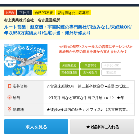
NEW
正社員
自己PR不要
話を聞きたい応募可
村上実業株式会社 名古屋営業所
ルート営業｜航空機・宇宙関連の専門商社/飛込みなし/未経験OK/
年収850万実績あり/住宅手当・海外研修あり
≪憧れの航空×スケール大の営業にチャレンジ≫
未経験から空の世界を裏から支えませんか？
未経験歓迎
学歴不問
ベテランOK
完全週休2日
賞与複数月
面接1回
応募資格
☆営業未経験OK！第二新卒歓迎◎ ●英語に抵抗がない方 ●普通自動車運転免許（AT限定可）をお持ちの方 ●学歴不問 ▽こんな方にピッタリです! ★ガツガツ稼ぐよりも、じっくり関係を築く営業がしたい方
給与
《住宅手当など豊富な手当で月給＋α！》 ★年収850万円実績あり ★住宅手当 ★家族手当 月給25万円～＋賞与年2回＋業績賞与(※業績による／過去3か月分支給実績あり) ※経験・スキルを考慮の上、
勤務地
★徒歩5分以内の駅チカオフィス♪ 【名古屋営業所】愛知県名古屋市東区筒井2-12-36 (変更の範囲)上記を除く当社関連勤務地
求人を見る
検討中に入れる