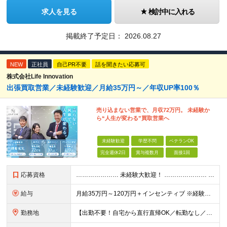
求人を見る
検討中に入れる
掲載終了予定日：
2026.08.27
NEW
正社員
自己PR不要
話を聞きたい応募可
株式会社Life Innovation
出張買取営業／未経験歓迎／月給35万円～／年収UP率100％
売り込まない営業で、月収72万円。 未経験か
ら“人生が変わる”買取営業へ
未経験歓迎
学歴不問
ベテランOK
完全週休2日
賞与複数月
面接1回
応募資格
………………… 未経験大歓迎！ ………………… 必要なのは、普通自動車免許のみ。 学歴・経験は一切不問です！ ★先輩たちの前職★ 事務職、飲食スタッフ、不動産・保険の営業など さまざまなバックグラウ
給与
月給35万円～120万円＋インセンティブ ※経験やスキルを考慮し優遇します ※1カ月に1回のFB面談をもとに、給与の査定を行います 「売る」のではなく「買い取る」営業なので、未経験スタートでも成果が
勤務地
【出勤不要！自宅から直行直帰OK／転勤なし／業績拡大につき大阪市に新拠点オープン♪】 大阪府大阪市中央区農人橋3丁目2-7 堺筋本町千寿ビル6F