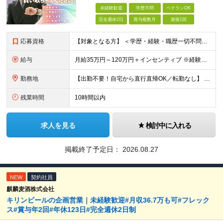
未経験歓迎
学歴不問
ベテランOK
完全週休2日
賞与複数月
面接1回
応募資格
【対象となる方】 ＜学歴・経験・職歴一切不問！未経験・第二新卒歓迎＞ ★正社員・社会人デビューを目指す方も大歓迎！ これまでの転職回数やブランクは一切問いません。意欲と人柄重視の採用です！ 【必須条
給与
月給35万円～120万円＋インセンティブ ※経験やスキルを考慮し優遇します ※1カ月に1回のFB面談をもとに、給与の査定を行います 「売る」のではなく「買い取る」営業なので、未経験スタートでも成果が
勤務地
【出勤不要！自宅から直行直帰OK／転勤なし】 ★業績拡大につき、大阪市に新拠点オープン♪ 大阪府大阪市中央区農人橋3丁目2-7 堺筋本町千寿ビル6F ＜アクセス＞ Osaka Metro中央線・堺
残業時間
10時間以内
求人を見る
検討中に入れる
掲載終了予定日：
2026.08.27
NEW
契約社員
麒麟麦酒株式会社
キリンビールの企画営業｜未経験歓迎#月収36.7万も可#フレック
ス#賞与年2回#年休123日#完全週休2日制