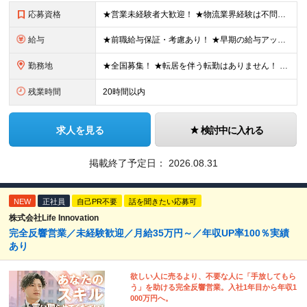
応募資格
★営業未経験者大歓迎！ ★物流業界経験は不問！ ★学歴不問！ ★第二新卒歓迎！ ★ブランクOK！ ＼こんな方にピッタリです！／ ・「圧倒的No.1」を目指す環境で、熱く働きたい方 ・仕事も遊びも、メ
給与
★前職給与保証・考慮あり！ ★早期の給与アップが可能です 月給24万9113円以上＋賞与年2回＋各種手当 ※経験やスキルを考慮し決定します。 ※試用期間6カ月（その間の給与・待遇に差異はありません
勤務地
★全国募集！ ★転居を伴う転勤はありません！ ★U・Iターン歓迎！ ＼本社／ 東京都新宿区西新宿1-20-3 西新宿髙木ビル2階 ＼希望の拠点・営業所に配属します！／ 【北海道・東北エリア】 北海
残業時間
20時間以内
求人を見る
検討中に入れる
掲載終了予定日：
2026.08.31
NEW
正社員
自己PR不要
話を聞きたい応募可
株式会社Life Innovation
完全反響営業／未経験歓迎／月給35万円～／年収UP率100％実績
あり
欲しい人に売るより、不要な人に「手放してもら
う」を助ける完全反響営業。入社1年目から年収1
000万円へ。