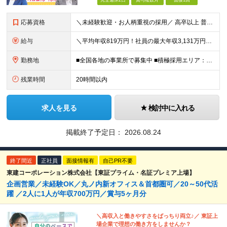
完全週休2日
賞与複数月
面接1回
応募資格
＼未経験歓迎・お人柄重視の採用／ 高卒以上 普通自動車第一種運転免許取得者（AT限定可） ★職歴は全く問いません！20代～50代が幅広く活躍中 前向きにコツコツと向き合える方であれば結果がついてくる
給与
＼平均年収819万円！社員の最大年収3,131万円／ ＼2人に1人が年収700万円以上／ ＼5人に1人が年収1,000万円以上！／ 固定給だけで、年収524万円も可能！ インセンティブだけでなく固定給
勤務地
■全国各地の事業所で募集中 ■積極採用エリア：東京・神奈川・埼玉・千葉・愛知 ※希望の勤務地で働ける！通勤可能な事業所を選定していきます ※地元に戻って働きたいUターン希望者も歓迎します！ ※社用車を
残業時間
20時間以内
求人を見る
検討中に入れる
掲載終了予定日：
2026.08.24
終了間近
正社員
面接情報有
自己PR不要
東建コーポレーション株式会社【東証プライム・名証プレミア上場】
企画営業／未経験OK／丸ノ内新オフィス＆首都圏可／20～50代活
躍 ／2人に1人が年収700万円／賞与5ヶ月分
＼高収入と働きやすさをばっちり両立♪／ 東証上
場企業で理想の働き方をしませんか？