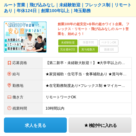
ルート営業｜飛び込みなし｜未経験歓迎｜フレックス制｜リモート
あり｜年休124日｜創業100年以上｜埼玉勤務
創業100年の超安定×令和の超ホワイト企業。 フ
レックス・リモート・飛び込みなしの ルート営
業を、始めよう！
未経験歓迎
学歴不問
ベテランOK
完全週休2日
賞与複数月
面接1回
応募資格
【第二新卒・未経験大歓迎！】 ■大学卒以上の方 ■普通自動車運転免許（AT限定可）をお持ちの方 「残業が少なく、無理せず働けそうだった」 「お休みがしっかり取れて、有給も取りやすい環境に惹かれた」
給与
★家賃補助・住宅手当・食事補助あり ★賞与年2回 ■院修了：月給24万600円～＋各種手当＋賞与年2回 ■大卒：月給22万7000円～＋各種手当＋賞与年2回 ※年齢・経験を考慮の上、決定します ※
勤務地
★在宅勤務制度あり×フレックス制 ★マイカー通勤OK ★直帰直行OK 埼玉事業所：埼玉県久喜市久喜東1-6-21 APO11 ※転勤の頻度は高くありませんが、将来的なキャリアアップの目的で変更の可
働き方
リモートワークOK
残業時間
10時間以内
求人を見る
検討中に入れる