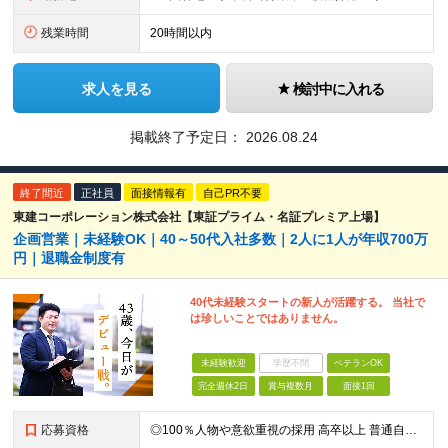
残業時間
20時間以内
求人を見る
検討中に入れる
掲載終了予定日：
2026.08.24
終了間近
正社員
面接情報有
自己PR不要
東建コーポレーション株式会社【東証プライム・名証プレミア上場】
企画営業｜未経験OK｜40～50代入社多数｜2人に1人が年収700万
円｜退職金制度有
40代未経験スタートの新人が活躍する。 当社で
は珍しいことではありません。
未経験歓迎
学歴不問
ベテランOK
完全週休2日
賞与複数月
面接1回
応募資格
◎100％人物や意欲重視の採用 高卒以上 普通自動車第一種運転免許取得者（AT限定可） ★職歴は全く問いません！ 前向きにコツコツと向き合える方であれば結果がついてくるお仕事です。 現職・無職、正社