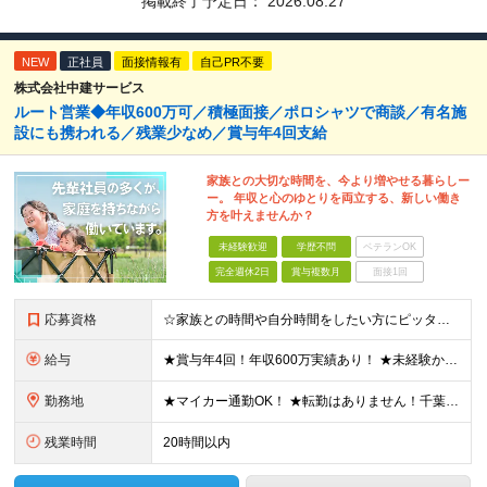
掲載終了予定日：
2026.08.27
NEW
正社員
面接情報有
自己PR不要
株式会社中建サービス
ルート営業◆年収600万可／積極面接／ポロシャツで商談／有名施
設にも携われる／残業少なめ／賞与年4回支給
家族との大切な時間を、今より増やせる暮らしー
ー。 年収と心のゆとりを両立する、新しい働き
方を叶えませんか？
未経験歓迎
学歴不問
ベテランOK
完全週休2日
賞与複数月
面接1回
応募資格
☆家族との時間や自分時間をしたい方にピッタリの環境です ◆要普通自動車運転免許（AT限定可） ◆学歴不問 ★こんな方にピッタリです！ ・フットワーク軽く行動できる方 ・人の話に素直に耳を傾けられる方
給与
★賞与年4回！年収600万実績あり！ ★未経験からでも基本給27万円スタートと、安定した収入を得られる環境です！ 月給27万円～29万円＋各種手当＋賞与年2回（＋業績賞与年2回） ※経験・スキルを考
勤務地
★マイカー通勤OK！ ★転勤はありません！千葉＆大阪で積極採用中！ 【千葉】千葉県白井市富塚1番 【大阪】大阪府堺市堺区南半町東1丁目1番10号 ※(変更の範囲)上記を除く当社関連勤務地
残業時間
20時間以内