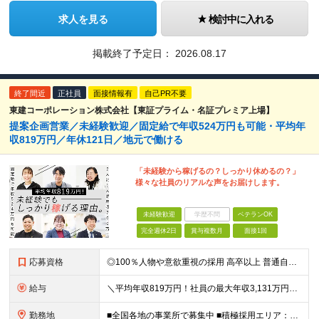
求人を見る
検討中に入れる
掲載終了予定日：
2026.08.17
終了間近
正社員
面接情報有
自己PR不要
東建コーポレーション株式会社【東証プライム・名証プレミア上場】
提案企画営業／未経験歓迎／固定給で年収524万円も可能・平均年
収819万円／年休121日／地元で働ける
「未経験から稼げるの？しっかり休めるの？」
様々な社員のリアルな声をお届けします。
未経験歓迎
学歴不問
ベテランOK
完全週休2日
賞与複数月
面接1回
応募資格
◎100％人物や意欲重視の採用 高卒以上 普通自動車第一種運転免許取得者（AT限定可） ★職歴は全く問いません！ 前向きにコツコツと向き合える方であれば結果がついてくるお仕事です。 現職・無職、正社
給与
＼平均年収819万円！社員の最大年収3,131万円／ 固定給だけで、年収524万円も可能！ インセンティブだけでなく固定給でもしっかり稼げる仕組みです！ 【入社初年度】 年収400万～550万円＋イ
勤務地
■全国各地の事業所で募集中 ■積極採用エリア：東京・神奈川・埼玉・千葉・愛知 ※希望の勤務地で働ける！通勤可能な事業所を選定していきます ※地元に戻って働きたいUターン希望者も歓迎します！ ※社用車を