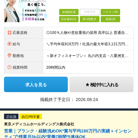
未経験歓迎
学歴不問
ベテランOK
完全週休2日
賞与複数月
面接1回
応募資格
◎100％人物や意欲重視の採用 高卒以上 普通自動車第一種運転免許取得者（AT限定可） ★職歴は全く問いません！ 前向きにコツコツと向き合える方であれば結果がついてくるお仕事です。 現職・無職、正社
給与
＼平均年収819万円！社員の最大年収3,131万円／ ＼2人に1人が年収700万円以上／ ＼5人に1人が年収1,000万円以上！／ 固定給だけで、年収524万円も可能！ インセンティブだけでなく固定給
勤務地
＜新オフィスオープン＞ 丸の内支店・八重洲支店 東京都千代田区丸の内1丁目9-1 グラントウキョウノースタワーオフィス40階（東京ヘッドオフィス内） ★東京駅直結の新オフィスで雨にも濡れずに通勤♪
残業時間
20時間以内
求人を見る
検討中に入れる
掲載終了予定日：
2026.08.24
正社員
自己PR不要
東京メディコムホールディングス株式会社
営業｜ブランク・経験浅めOK*賞与平均180万円の実績＋インセン
ティブ*残業月5h以内*実働7時間*5連休OK