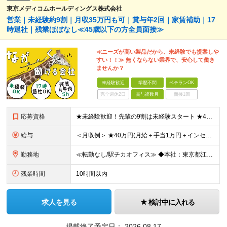
東京メディコムホールディングス株式会社
営業｜未経験約9割｜月収35万円も可｜賞与年2回｜家賃補助｜17
時退社｜残業ほぼなし≪45歳以下の方全員面接≫
≪ニーズが高い製品だから、未経験でも提案しや
すい！！≫ 無くならない業界で、安心して働き
ませんか？
未経験歓迎
学歴不問
ベテランOK
完全週休2日
賞与複数月
面接1回
応募資格
★未経験歓迎！先輩の9割は未経験スタート ★45歳以下の方は全員面接 ◆学歴不問 ◆普通自動車免許(AT限定可) ◆45歳までの方※若年層の長期キャリア形成を図るため できるだけ多くの方とお会いし
給与
＜月収例＞ ★40万円(月給＋手当1万円＋インセンティブ)／入社4年目・30代 ★28.5万円(月給＋手当1万円＋インセンティブ)／入社2年目 ◆月給24万7,000円以上～＋賞与年2回＋インセンテ
勤務地
≪転勤なし/駅チカオフィス≫ ◆本社：東京都江戸川区東葛西6-1-17 第6カネ長ビル6F ※(変更の範囲)上記を除く当社関連勤務地
残業時間
10時間以内
求人を見る
検討中に入れる
掲載終了予定日：
2026.08.17