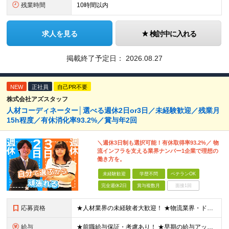
残業時間
10時間以内
求人を見る
検討中に入れる
掲載終了予定日：
2026.08.27
NEW
正社員
自己PR不要
株式会社アズスタッフ
人材コーディネーター│選べる週休2日or3日／未経験歓迎／残業月
15h程度／有休消化率93.2%／賞与年2回
＼週休3日制も選択可能！有休取得率93.2%／ 物
流インフラを支える業界ナンバー1企業で理想の
働き方を。
未経験歓迎
学歴不問
ベテランOK
完全週休2日
賞与複数月
面接1回
応募資格
★人材業界の未経験者大歓迎！ ★物流業界・ドライバー経験は不問！ ★学歴不問！ ★第二新卒歓迎！ ★ブランクOK！ ＼こんな方にピッタリです！／ ・「圧倒的No.1」を目指す環境で、熱く働きたい方
給与
★前職給与保証・考慮あり！ ★早期の給与アップが可能です 月給24万9113円以上＋賞与年2回＋各種手当 ※経験やスキルを考慮し決定します。 ※試用期間6カ月（その間の給与・待遇に差異はありません