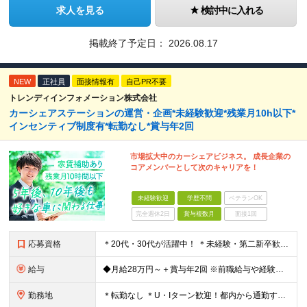
求人を見る
検討中に入れる
掲載終了予定日：
2026.08.17
NEW
正社員
面接情報有
自己PR不要
トレンディインフォメーション株式会社
カーシェアステーションの運営・企画*未経験歓迎*残業月10h以下*
インセンティブ制度有*転勤なし*賞与年2回
市場拡大中のカーシェアビジネス。 成長企業の
コアメンバーとして次のキャリアを！
未経験歓迎
学歴不問
ベテランOK
完全週休2日
賞与複数月
面接1回
応募資格
＊20代・30代が活躍中！ ＊未経験・第二新卒歓迎 ◆学歴不問 ◆普通自動車免許（AT限定可）をお持ちの方 ◆基本的なPC操作（メール、Excel入力程度）ができる方 ★自ら考え、行動できる方 ★
給与
◆月給28万円～＋賞与年2回 ※前職給与や経験を最大限考慮し決定します。 ※試用期間3ヶ月あり（給与・待遇に変更なし） ※上記の金額にはみなし残業代（40時間分/62,600円）が含まれています。
勤務地
＊転勤なし ＊U・Iターン歓迎！都内から通勤する社員も多数在籍しています ◆千葉県浦安市北栄4丁目9−1 ※(変更の範囲)上記を除く当社関連勤務地