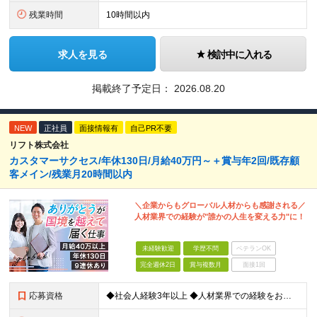
残業時間
10時間以内
求人を見る
検討中に入れる
掲載終了予定日：
2026.08.20
NEW
正社員
面接情報有
自己PR不要
リフト株式会社
カスタマーサクセス/年休130日/月給40万円～＋賞与年2回/既存顧
客メイン/残業月20時間以内
＼企業からもグローバル人材からも感謝される／
人材業界での経験が"誰かの人生を変える力"に！
未経験歓迎
学歴不問
ベテランOK
完全週休2日
賞与複数月
面接1回
応募資格
◆社会人経験3年以上 ◆人材業界での経験をお持ちの方（2年以上） ◆学歴不問 ＼こんな方をお待ちしています／ ・当社のビジョンに共感していただける方 ・多様性を良しとする感性をお持ちの方 ・トラブル