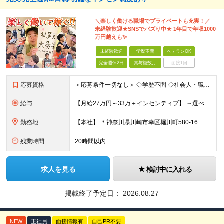
＼楽しく働ける職場でプライベートも充実！／
未経験歓迎★SNSでバズり中★ 1年目で年収1000
万円越えも✨
未経験歓迎
学歴不問
ベテランOK
完全週休2日
賞与複数月
面接1回
応募資格
＜応募条件一切なし＞ ◇学歴不問 ◇社会⼈・職種・業種未経験歓迎 ◇基本的なPCスキルをお持ちの⽅
給与
【⽉給27万円～33万＋インセンティブ】 ～選べる給与制度～ 固定給とインセンティブの割合を選択することが可能◎ ⾯接時にご相談可能です！ ￣￣￣￣￣￣￣￣￣￣￣￣￣￣￣￣￣￣￣ 月収27万円の場合
勤務地
【本社】 ＊神奈川県川崎市幸区堀川町580-16 川崎テックセンター9階 ※転勤はありません ※受動喫煙対策あり(オフィス内分煙)
残業時間
20時間以内
求人を見る
検討中に入れる
掲載終了予定日：
2026.08.27
NEW
正社員
面接情報有
自己PR不要