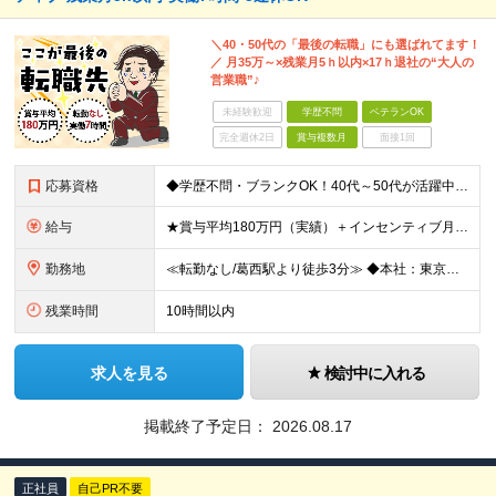
＼40・50代の「最後の転職」にも選ばれてます！
／ 月35万～×残業月5ｈ以内×17ｈ退社の“大人の
営業職”♪
未経験歓迎
学歴不問
ベテランOK
完全週休2日
賞与複数月
面接1回
応募資格
◆学歴不問・ブランクOK！40代～50代が活躍中 ◆何かしらの営業経験がある方 ◆普通自動車免許(AT限定可) できるだけ多くの方とお会いしたいと考えています。 ぜひご応募いただければと思います!
給与
★賞与平均180万円（実績）＋インセンティブ月平均12万円 ★月給35万円以上＋営業手当＋各種手当＋賞与年2回＋インセンティブ ※経験・能力等を考慮の上、優遇いたします ※上記金額には一律手当と固定
勤務地
≪転勤なし/葛西駅より徒歩3分≫ ◆本社：東京都江戸川区東葛西6-1-17 第6カネ長ビル6F ※(変更の範囲)上記を除く当社関連勤務地
残業時間
10時間以内
求人を見る
検討中に入れる
掲載終了予定日：
2026.08.17
正社員
自己PR不要