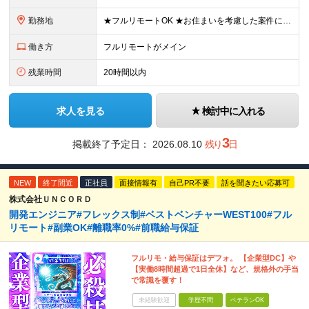
勤務地
★フルリモートOK ★お住まいを考慮した案件にアサインします ★転勤なし＆U/Iターン歓迎 【本社】愛知県名古屋市中村区名駅4丁目8-26 エニシオ名駅16F ┗関東・関西・愛知・九州のプロジェクト
働き方
フルリモートがメイン
残業時間
20時間以内
求人を見る
検討中に入れる
3
掲載終了予定日：
2026.08.10
残り
日
NEW
終了間近
正社員
面接情報有
自己PR不要
話を聞きたい応募可
株式会社ＵＮＣＯＲＤ
開発エンジニア#フレックス制#ベストベンチャーWEST100#フル
リモート#副業OK#離職率0%#前職給与保証
フルリモ・給与保証はデフォ。 【企業型DC】や
【実働8時間超過で1日全休】など、規格外の手当
で常識を覆す！
未経験歓迎
学歴不問
ベテランOK