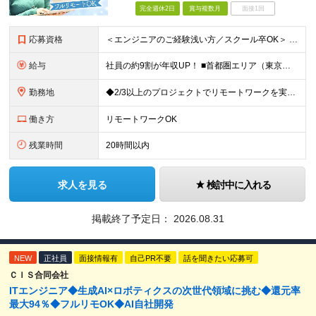
完全週休2日
賞与複数月
面接1回
応募資格
＜エンジニアのご経験浅い方／スクール卒OK＞ ◆学歴不問 ◆未経験OK ＜こんな方は大歓迎！＞ ◎今の収入に不満がある方 ◎新しい言語・スキルに挑戦したい方 ◎腰を据えて活躍したい方 ◎頑張りを評価
給与
社員の約9割が年収UP！ ■首都圏エリア（東京、神奈川、千葉、埼玉勤務） 月給25万円～26万円（固定残業代含む） ※固定残業代は、時間外労働の有無に関わらず17時間分を30,000円～31,200
勤務地
◆2/3以上のプロジェクトでリモートワークを実施中！ ≪自社拠点≫ ・東京本社／東京都千代田区丸の内二丁目6番1号 丸の内パークビルディング6階 ・関西支社／⼤阪府⼤阪市中央区安⼟町2-3-13 ⼤
働き方
リモートワークOK
残業時間
20時間以内
求人を見る
検討中に入れる
掲載終了予定日：
2026.08.31
NEW
正社員
面接情報有
自己PR不要
話を聞きたい応募可
ＣＩＳ合同会社
ITエンジニア◆生成AI×ロボティクスの次世代領域に挑む◆還元率
最大94％◆フルリモOK◆AI自社開発