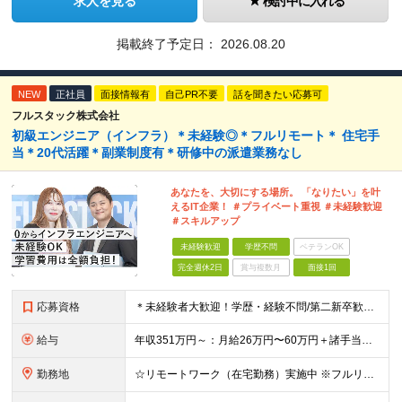
求人を見る
検討中に入れる
掲載終了予定日：
2026.08.20
NEW
正社員
面接情報有
自己PR不要
話を聞きたい応募可
フルスタック株式会社
初級エンジニア（インフラ）＊未経験◎＊フルリモート＊ 住宅手
当＊20代活躍＊副業制度有＊研修中の派遣業務なし
あなたを、大切にする場所。 「なりたい」を叶
えるIT企業！ ＃プライベート重視 ＃未経験歓迎
＃スキルアップ
未経験歓迎
学歴不問
ベテランOK
完全週休2日
賞与複数月
面接1回
応募資格
＊未経験者大歓迎！学歴・経験不問/第二新卒歓迎/充実研修/WEB面接可能＊ ▼未経験歓迎＆完全ポテンシャル採用！▼ 基礎のキソから学べる研修があるので経験は一切不問！ 面接では「あなたの想い」を教
給与
年収351万円～：月給26万円〜60万円＋諸手当＋インセンティブ（２種）＋賞与 ★Point 設立から9ヶ月で全社員2万円の昇給実績 ※成果はしっかりと還元いたします！ ★Point 100％年
勤務地
☆リモートワーク（在宅勤務）実施中 ※フルリモート可 【グループ本社】東京都中央区八丁堀3-6-6 アド京橋ビル2F ∟宝町駅 5分/京橋駅 7分/八丁堀駅7分/JR東京駅10分 【プロジェクト先