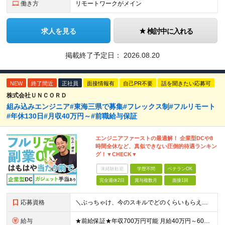
働き方
リモートワークがメイン
求人を見る
検討中に入れる
掲載終了予定日：
2026.08.20
NEW
終了間近
正社員
面接情報有
自己PR不要
話を聞きたい応募可
株式会社ＵＮＣＯＲＤ
組み込みエンジニア#東海三県で募集#フレックス制#フルリモート
#年休130日#月収40万円～#前職給与保証
エンジニアファーストの最適解！ 企業型DCや8
時間全休など、真似できない圧倒的待遇ランキン
グ！▼CHECK▼
未経験歓迎
学歴不問
ベテランOK
完全週休2日
賞与複数月
面接1回
応募資格
＼ぶっちゃけ、今のスキルでどのくらいもらえる？といった相談にも乗ります！／ ◎学歴不問 ◎C言語の読み書きができる方 ≪こんな方も歓迎します≫ ・新しい技術に挑戦したい方 ・将来のキャリアや給与につ
給与
★前給保証★年収700万円可能 月給40万円～60万円＋各種手当＋残業代全額支給 ＼代表が単価も還元も徹底交渉！／ 代表が直接取引先と交渉し、単価を強気に提示。 そこで得た利益は、しっかりメンバー