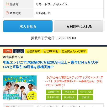
働き方
リモートワークがメイン
残業時間
10時間以内
求人を見る
検討中に入れる
掲載終了予定日：
2026.09.03
NEW
正社員
面接情報有
自己PR不要
話を聞きたい応募可
株式会社マルス
初級エンジニア/未経験OK/月給28万円以上＋賞与3.54ヵ月/大手
SIerと直取引/AI研修を積極実施中
【ゼロからの着実なステップアップでエンジニア
へ！】 大手SIer直取引×チーム参画だから、安心
デビューが叶う♪
未経験歓迎
学歴不問
ベテランOK
完全週休2日
賞与複数月
面接1回