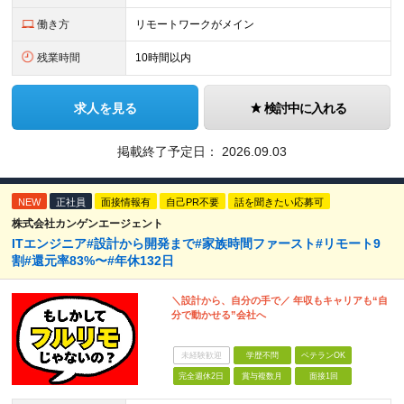
働き方
リモートワークがメイン
残業時間
10時間以内
求人を見る
検討中に入れる
掲載終了予定日：
2026.09.03
NEW
正社員
面接情報有
自己PR不要
話を聞きたい応募可
株式会社カンゲンエージェント
ITエンジニア#設計から開発まで#家族時間ファースト#リモート9
割#還元率83%〜#年休132日
＼設計から、自分の手で／ 年収もキャリアも“自
分で動かせる”会社へ
未経験歓迎
学歴不問
ベテランOK
完全週休2日
賞与複数月
面接1回