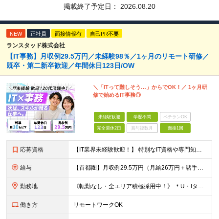
掲載終了予定日：
2026.08.20
NEW
正社員
面接情報有
自己PR不要
ランスタッド株式会社
【IT事務】月収例29.5万円／未経験98％／1ヶ月のリモート研修／
既卒・第二新卒歓迎／年間休日123日/OW
＼「ITって難しそう…」からでOK！／ 1ヶ月研
修で始めるIT事務◎
未経験歓迎
学歴不問
ベテランOK
完全週休2日
賞与複数月
面接1回
応募資格
【IT業界未経験歓迎！】 特別なIT資格や専門知識は必要ありません。 ・学歴不問（文系・理系不問） ・第二新卒、既卒の方も歓迎 ・20代を中心に幅広い年代が活躍中 ・基本的なPC操作ができる方 ・タ
給与
【首都圏】月収例29.5万円（月給26万円＋諸手当） 【東海・関西】月収例28.5万円（月給25万円＋諸手当） 【九州】月収例26万円（月給23万円＋諸手当） ※経験・スキル・前職給与を踏まえ、総合
勤務地
《転勤なし・全エリア積極採用中！》 ＊U・Iターンも歓迎 ＊研修はオンライン実施 ★勤務エリアは下記よりお選びいただけます★ 【首都圏】東京・神奈川・千葉・埼玉 【東海】愛知 【関西】大阪、京都、兵庫
働き方
リモートワークOK