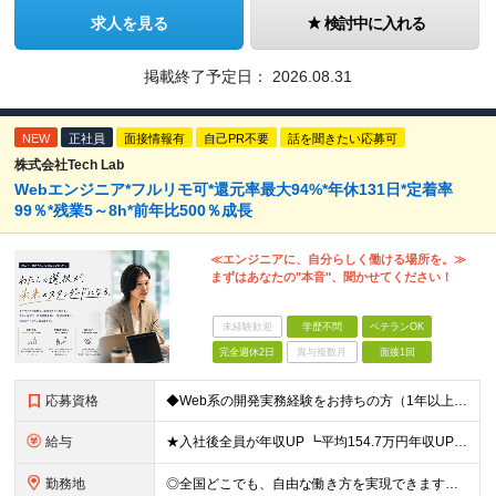
求人を見る
検討中に入れる
掲載終了予定日：
2026.08.31
NEW
正社員
面接情報有
自己PR不要
話を聞きたい応募可
株式会社Tech Lab
Webエンジニア*フルリモ可*還元率最大94%*年休131日*定着率
99％*残業5～8h*前年比500％成長
≪エンジニアに、自分らしく働ける場所を。≫
まずはあなたの"本音"、聞かせてください！
未経験歓迎
学歴不問
ベテランOK
完全週休2日
賞与複数月
面接1回
応募資格
◆Web系の開発実務経験をお持ちの方（1年以上） ◆学歴不問 ◆既卒・第二新卒OK ☆Tech Labの事業内容、ビジョンに共感できる⽅はぜひご応募ください！ ☆意欲重視の採用です！ 「経歴に自信が
給与
★入社後全員が年収UP ┗平均154.7万円年収UP！ ┗最大380万円UPの実績もあり 月給35万円～100万円＋決算賞与＋各種手当 【 給与イメージ 】 ◆経験1年以上…月給35万円～＋決算賞
勤務地
◎全国どこでも、自由な働き方を実現できます！ 全国のプロジェクト先やフルリモート環境での勤務も可能です。 ＼自由度の高い働き方、叶えます／ ・フルリモートで働きたい ・ハイブリットに働きたい ・家庭