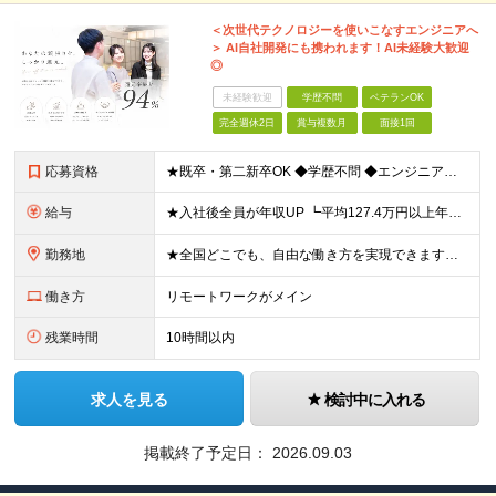
＜次世代テクノロジーを使いこなすエンジニアへ
＞ AI自社開発にも携われます！AI未経験大歓迎
◎
未経験歓迎
学歴不問
ベテランOK
完全週休2日
賞与複数月
面接1回
応募資格
★既卒・第二新卒OK ◆学歴不問 ◆エンジニアとしての何かしらの実務経験が1年以上ある方 ※AI未経験者大歓迎 ★意欲重視の採用です！ 「経歴に自信がない」という方も、"今後挑戦したいこと""スキル
給与
★入社後全員が年収UP ┗平均127.4万円以上年収UP！ ┗最大390万円UPの実績もあり 月給35万円～100万円＋決算賞与＋各種手当 【 給与イメージ 】 ■経験1年以上…月給35万円～＋決
勤務地
★全国どこでも、自由な働き方を実現できます！ 全国のプロジェクト先やフルリモート環境での勤務も可能です。 ＼自由度の高い働き方、叶えます／ □フルリモートで働きたい □ハイブリットに働きたい □家庭
働き方
リモートワークがメイン
残業時間
10時間以内
求人を見る
検討中に入れる
掲載終了予定日：
2026.09.03