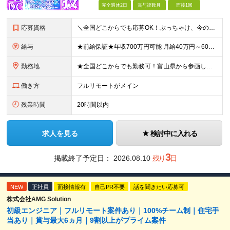
完全週休2日
賞与複数月
面接1回
応募資格
＼全国どこからでも応募OK！ぶっちゃけ、今のスキルでどのくらいもらえる？といった相談にも乗ります！／ ◎学歴不問 ◎何らかの開発経験をお持ちの方 ≪こんな方も歓迎します≫ ・新しい技術に挑戦したい方
給与
★前給保証★年収700万円可能 月給40万円～60万円＋各種手当＋残業代全額支給 ＼代表が単価も還元も徹底交渉！／ 代表が直接取引先と交渉し、単価を強気に提示。 そこで得た利益は、しっかりメンバー
勤務地
★全国どこからでも勤務可！富山県から参画している社員もおります！ ★フルリモートOK ★お住まいを考慮した案件にアサインします ★転勤なし＆U/Iターン歓迎 【本社】愛知県名古屋市中村区名駅4丁目8
働き方
フルリモートがメイン
残業時間
20時間以内
求人を見る
検討中に入れる
3
掲載終了予定日：
2026.08.10
残り
日
NEW
正社員
面接情報有
自己PR不要
話を聞きたい応募可
株式会社AMG Solution
初級エンジニア｜フルリモート案件あり｜100%チーム制｜住宅手
当あり｜賞与最大6ヵ月｜9割以上がプライム案件