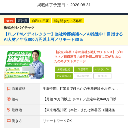
掲載終了予定日：
2026.08.31
NEW
正社員
自己PR不要
話を聞きたい応募可
株式会社バイテック
【PL／PM／ディレクター】当社幹部候補へ／AI推進中！目指せる
AI人材／年収800万円以上可／リモート80％
【設立2年目！今の当社が絶好のチャンス】 プロ
マネ／組織運営／経営幹部…確実に広がる あな
たのネクストステージ
未経験歓迎
学歴不問
ベテランOK
完全週休2日
賞与複数月
面接1回
応募資格
学歴不問、IT業界で何らかの実務経験をお持ちの方（3年以上） ※PG/SE経験がある方歓迎、PM/PL経験があれば即戦力として優遇 ※ブランクのある方歓迎 ※担当業務/フェーズ/使用言語などは限定せず
給与
【月給70万円以上（PM）／想定年収840万円以上】 ★詳しくは下記をご参照ください！ ■SE/PL/テスト計画以降などの上流フェーズ 月給53万円以上 ※想定年収636万円以上 ■PM/ディレク
勤務地
【東京都品川区（本社）または渋谷区（開発拠点）各プロジェクト先の勤務地】 ◎リモート案件も多数のため在宅勤務も可能です！ 常駐・ハイブリッド型・フルリモートなど柔軟に対応しています。 ※転勤はございま
働き方
リモートワークOK