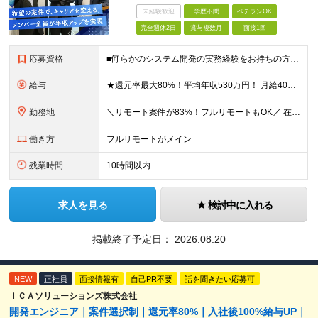
未経験歓迎
学歴不問
ベテランOK
完全週休2日
賞与複数月
面接1回
応募資格
■何らかのシステム開発の実務経験をお持ちの方(3年以上) ■学歴不問 ≪こんな方にピッタリ≫ □ スキルや経験に見合う正当な収入を得たい □ PGからSEへのステップアップなど上流工程に挑戦したい
給与
★還元率最大80%！平均年収530万円！ 月給40万円～60万円＋業績賞与 想定年収：年収500万円～800万円 ※スキルや経験、担当案件により変動します。 ◎スキルや経験を考慮し、優遇します
勤務地
＼リモート案件が83%！フルリモートもOK／ 在宅勤務、または東京、神奈川、埼玉、千葉のプロジェクト先 ★リモート率83%！フルリモート案件も多数！ ★転居を伴う転勤はありません ■本社 東京都港区
働き方
フルリモートがメイン
残業時間
10時間以内
求人を見る
検討中に入れる
掲載終了予定日：
2026.08.20
NEW
正社員
面接情報有
自己PR不要
話を聞きたい応募可
ＩＣＡソリューションズ株式会社
開発エンジニア｜案件選択制｜還元率80%｜入社後100%給与UP｜