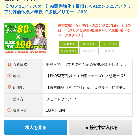
【PG／SE／テスター】AI案件強化！目指せるAIエンジニア／クリ
アな評価体系／年収UP多数／リモート80％
確実に描ける＜理想＞のエンジニアLife！ヒミツ
は… 【クリアな評価×徹底キャリア支援×選べる
ワークスタイル】
未経験歓迎
学歴不問
ベテランOK
完全週休2日
賞与複数月
面接1回
応募資格
学歴不問、IT業界で何らかの実務経験をお持ちの方（1年以上） ※ブランクのある方歓迎 ※担当業務/フェーズ/使用言語などは限定せず ※経験年数も限定せず。経験の浅い方からベテランまで歓迎
給与
【月給53万円以上（上流フェーズ）／想定年収636万円以上】 ★詳しくは下記をご参照ください！ ■育成枠採用（職種未経験～経験1年未満／メンター制度適用社員） 月給25万円以上 ※社会人経験、技術
勤務地
【東京都品川区（本社）または渋谷区（開発拠点）各プロジェクト先の勤務地】 ◎リモート案件も多数のため在宅勤務も可能です！ 常駐・ハイブリッド型・フルリモートなど柔軟に対応しています。 ※転勤はございま
働き方
リモートワークOK
残業時間
10時間以内
求人を見る
検討中に入れる