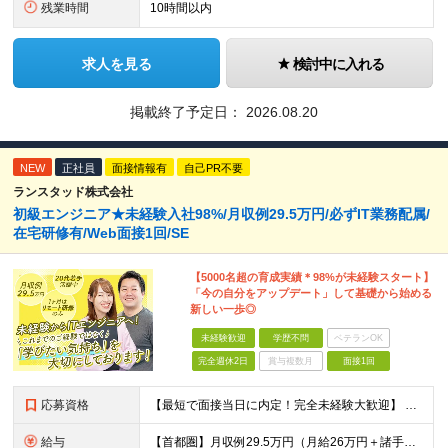
残業時間
10時間以内
求人を見る
検討中に入れる
掲載終了予定日：
2026.08.20
NEW
正社員
面接情報有
自己PR不要
ランスタッド株式会社
初級エンジニア★未経験入社98%/月収例29.5万円/必ずIT業務配属/
在宅研修有/Web面接1回/SE
【5000名超の育成実績＊98%が未経験スタート】
「今の自分をアップデート」して基礎から始める
新しい一歩◎
未経験歓迎
学歴不問
ベテランOK
完全週休2日
賞与複数月
面接1回
応募資格
【最短で面接当日に内定！完全未経験大歓迎】 ・業種／職種未経験歓迎 ・社会人デビュー、第二新卒、既卒者大歓迎 ・学歴不問（文系、理系不問） ・20代～30代、男女問わず活躍中 ・服装、髪色自由 ・明確
給与
【首都圏】月収例29.5万円（月給26万円＋諸手当） 【東海・関西】月収例28.5万円（月給25万円＋諸手当） 【九州】月収例26万円（月給23万円＋諸手当） ※経験・スキル・前職給与を踏まえ、総合