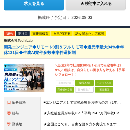
求人を見る
検討中に入れる
掲載終了予定日：
2026.09.03
NEW
正社員
面接情報有
自己PR不要
話を聞きたい応募可
株式会社Tech Lab
開発エンジニア◆リモート9割＆フルリモ可◆還元率最大94%◆年
休131日◆生成AI案件多数◆案件選択制
＼設立2年で社員数100名！それでも定着率は9
9％／ 秘訣は、自分らしい働き方を叶える【手厚
いフォロー】！
未経験歓迎
学歴不問
ベテランOK
完全週休2日
賞与複数月
面接1回
応募資格
■エンジニアとして実務経験をお持ちの方（1年以上） ■学歴不問 ■既卒・第二新卒OK ☆Tech Labの事業内容、ビジョンに共感できる⽅はぜひご応募ください！ ☆意欲重視の採用です！ 「経歴に自信
給与
★入社後全員が年収UP ┗平均154.7万円年収UP！ ┗最大380万円UPの実績も 月給35万円～100万円＋決算賞与＋各種手当 【 給与イメージ 】 ■経験1年以上…月給35万円～＋決算賞与
勤務地
★全国どこでも、自由な働き方を実現できます！ 全国のプロジェクト先やフルリモート環境での勤務も可能です。 ＼自由度の高い働き方、叶えます／ ・フルリモートで働きたい ・ハイブリットに働きたい ・家庭