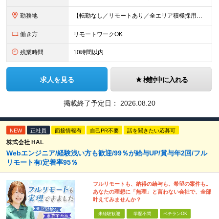
勤務地
【転勤なし／リモートあり／全エリア積極採用】 ・大手企業のプロジェクト中心 ・勤務エリアや配属先は希望を考慮 ・研修はリモートメインで実施 ・UIターン歓迎 ＜主なエリア＞ ■首都圏…東京・神奈川・
働き方
リモートワークOK
残業時間
10時間以内
求人を見る
検討中に入れる
掲載終了予定日：
2026.08.20
NEW
正社員
面接情報有
自己PR不要
話を聞きたい応募可
株式会社 HAL
Webエンジニア/経験浅い方も歓迎/99％が給与UP/賞与年2回/フル
リモート有/定着率95％
フルリモートも、納得の給与も、希望の案件も。
あなたの理想に「無理」と言わない会社で、全部
叶えてみませんか？
未経験歓迎
学歴不問
ベテランOK