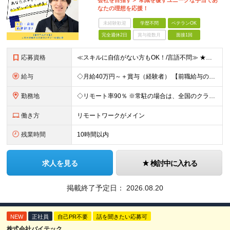
会社を目指す＞ 常識を覆すユニークな手当であ
なたの理想を応援！
未経験歓迎
学歴不問
ベテランOK
完全週休2日
賞与複数月
面接1回
応募資格
≪スキルに自信がない方もOK！/言語不問≫ ★第二新卒歓迎・ブランクがある方も歓迎！ ◆学歴不問 ◆微経験OK（何らかのエンジニア実務経験を1年以上お持ちの方） ＼エンジニアの皆様の不満を解決しま
給与
◇月給40万円～＋賞与（経験者） 【前職給与の総収入額を保証】 ※上記には固定残業代（30時間分／6万7000円～）が含まれています。超過分は時間外手当を別途支給。 ※試用期間3ヶ月（期間中は契約社員
勤務地
◇リモート率90％ ※常駐の場合は、全国のクライアント案件にアサイン予定（東京・神奈川・埼玉・千葉・愛知・大阪・福岡メイン） 【拠点】 ◆本社／東京都渋谷区道玄坂1丁目10番8号 渋谷道玄坂東急ビル
働き方
リモートワークがメイン
残業時間
10時間以内
求人を見る
検討中に入れる
掲載終了予定日：
2026.08.20
NEW
正社員
自己PR不要
話を聞きたい応募可
株式会社バイテック