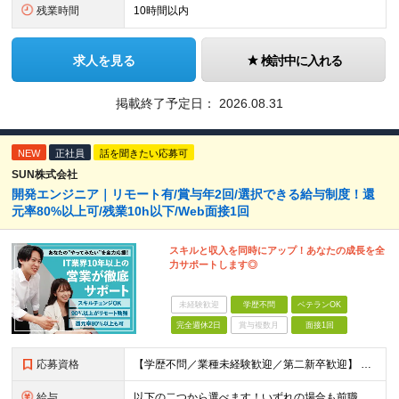
残業時間
10時間以内
求人を見る
検討中に入れる
掲載終了予定日：
2026.08.31
NEW
正社員
話を聞きたい応募可
SUN株式会社
開発エンジニア｜リモート有/賞与年2回/選択できる給与制度！還
元率80%以上可/残業10h以下/Web面接1回
スキルと収入を同時にアップ！あなたの成長を全
力サポートします◎
未経験歓迎
学歴不問
ベテランOK
完全週休2日
賞与複数月
面接1回
応募資格
【学歴不問／業種未経験歓迎／第二新卒歓迎】 ■IT・システムエンジニアの実務経験をお持ちの方※工程や使用言語、経験年数は不問 ◎転職回数は不問 ＼下記のような方にオススメ／ ・安定した収入を得たい方
給与
以下の二つから選べます！いずれの場合も前職の給与を考盛し給与シミュレーションを作成します。 【プロセス型（コツコツ給与を上げたい方向け）】 ■月給25万円～50万円 ※年齢や社歴、仕事の取り組み姿勢