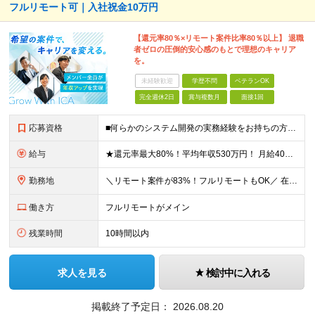
フルリモート可｜入社祝金10万円
【還元率80％×リモート案件比率80％以上】 退職
者ゼロの圧倒的安心感のもとで理想のキャリア
を。
未経験歓迎
学歴不問
ベテランOK
完全週休2日
賞与複数月
面接1回
応募資格
■何らかのシステム開発の実務経験をお持ちの方(3年以上) ■学歴不問 ≪こんな方にピッタリ≫ □ スキルや経験に見合う正当な収入を得たい □ PGからSEへのステップアップなど上流工程に挑戦したい
給与
★還元率最大80%！平均年収530万円！ 月給40万円～60万円＋業績賞与 想定年収：年収500万円～800万円 ※スキルやご経験、担当案件により変動します ◎スキルや経験を考慮し、優遇します
勤務地
＼リモート案件が83%！フルリモートもOK／ 在宅勤務、または東京、神奈川、埼玉、千葉のプロジェクト先 ★リモート率83%！フルリモート案件も多数！ ★転居を伴う転勤はありません ■本社 東京都港区
働き方
フルリモートがメイン
残業時間
10時間以内
求人を見る
検討中に入れる
掲載終了予定日：
2026.08.20