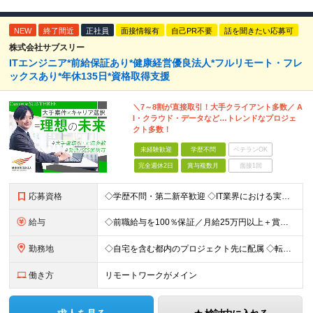
NEW
終了間近
正社員
面接情報有
自己PR不要
話を聞きたい応募可
株式会社サブスリー
ITエンジニア*前給保証あり*健康経営優良法人*フルリモート・フレ
ックスあり*年休135日*資格取得支援
＼7～8割が直接取引！大手クライアント多数／ A
I・クラウド・データなど…トレンドなプロジェ
クト多数！
未経験歓迎
学歴不問
ベテランOK
完全週休2日
賞与複数月
面接1回
応募資格
◇学歴不問・第二新卒歓迎 ◇IT業界における実務経験がある方（言語、工程、年数不問） ◇経験者・30歳以下の方は『書類選考無しの面接確約』 ☆経験者は『書類選考無しの面接確約』をお約束！ PM／PL
給与
◇前職給与を100％保証／月給25万円以上＋賞与年2回＋各種手当 ・残業代と交通費は別途支給 ・退職金や住宅手当など…福利厚生も充実！ 【経験者は経験・スキルに応じて優遇します】 開発経験1年以上：
勤務地
◇自宅を含む都内のプロジェクト先に配属 ◇転勤なし！プロジェクトは都内が95％以上が23区内 ◇フルリモート案件あり ■水道橋オフィス／東京都千代田区神田三崎町3-5-9 天翔オフィス水道橋7F └
働き方
リモートワークがメイン