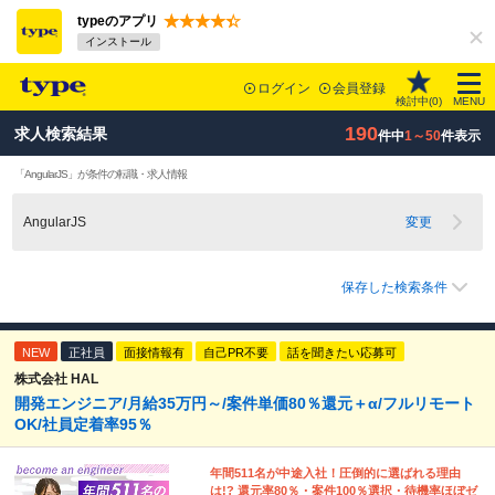
typeのアプリ
インストール
ログイン
会員登録
検討中(
0
)
MENU
190
求人検索結果
件中
1～50
件表示
「AngularJS」が条件の転職・求人情報
AngularJS
変更
保存した検索条件
NEW
正社員
面接情報有
自己PR不要
話を聞きたい応募可
株式会社 HAL
開発エンジニア/月給35万円～/案件単価80％還元＋α/フルリモート
OK/社員定着率95％
年間511名が中途入社！圧倒的に選ばれる理由
は!? 還元率80％・案件100％選択・待機率ほぼゼ