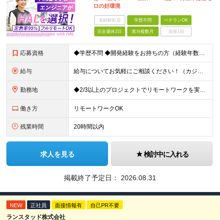
ロの好環境
未経験歓迎
学歴不問
ベテランOK
完全週休2日
賞与複数月
面接1回
応募資格
◆学歴不問 ◆開発経験をお持ちの方（経験年数不問） ＜こんな方は大歓迎！＞ ◎今の収入をもっと増やしたい ◎もっと上流の案件で活躍したい ◎将来のキャリアにつながる案件に携わりたい ◎自分のやりたい
給与
給与についてお気軽にご相談ください！（カジュアル面談可能） 月給35万円～＋各種手当＋賞与2回 ※固定残業代は、時間外労働の有無に関わらず40時間分を87,500円～支給 ※超過分は別途支給 ※試用
勤務地
◆2/3以上のプロジェクトでリモートワークを実施中！ ≪自社拠点≫ ・東京本社／東京都千代田区丸の内二丁目6番1号 丸の内パークビルディング6階 ・関西支社／⼤阪府⼤阪市中央区安⼟町2-3-13 ⼤
働き方
リモートワークOK
残業時間
20時間以内
求人を見る
検討中に入れる
掲載終了予定日：
2026.08.31
NEW
正社員
面接情報有
自己PR不要
ランスタッド株式会社