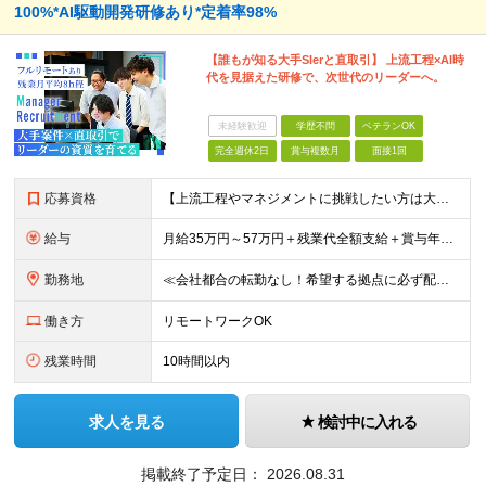
100%*AI駆動開発研修あり*定着率98%
【誰もが知る大手SIerと直取引】 上流工程×AI時
代を見据えた研修で、次世代のリーダーへ。
未経験歓迎
学歴不問
ベテランOK
完全週休2日
賞与複数月
面接1回
応募資格
【上流工程やマネジメントに挑戦したい方は大歓迎です！】 ★開発エンジニアとしての実務経験をお持ちの方 ★上記に加え、下記いずれかに該当する方 ・チームのリーダー／サブリーダーの経験をお持ちの方 ・教育
給与
月給35万円～57万円＋残業代全額支給＋賞与年3.45ヵ月(リーダー経験者) 月給32万円～43万円＋残業代全額支給＋賞与年3.45ヵ月(実務経験者) 入社時想定年収： 490万円～798万円(リー
勤務地
≪会社都合の転勤なし！希望する拠点に必ず配属します。新潟Uターン・Iターン大歓迎！≫ 首都圏(東京、神奈川、千葉、埼玉)または新潟市、長岡市周辺のお客様先または各拠点での勤務となります。 ■東京支社
働き方
リモートワークOK
残業時間
10時間以内
求人を見る
検討中に入れる
掲載終了予定日：
2026.08.31