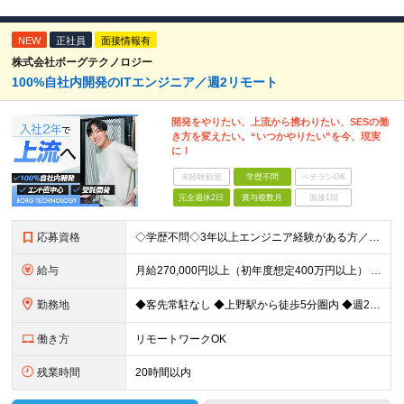
NEW
正社員
面接情報有
株式会社ボーグテクノロジー
100%自社内開発のITエンジニア／週2リモート
開発をやりたい、上流から携わりたい、SESの働
き方を変えたい。“いつかやりたい”を今、現実
に！
未経験歓迎
学歴不問
ベテランOK
完全週休2日
賞与複数月
面接1回
応募資格
◇学歴不問◇3年以上エンジニア経験がある方／人柄重視の採用です 必須条件―MUST― ■3年以上エンジニア経験がある方 ■C#、Java、Node.js、VB.NETを使った実務経験がある方 《
給与
月給270,000円以上（初年度想定400万円以上） ※ご経験やスキル、前職給等を考慮して給与額を決定します。 ※試用期間は3ヶ月間となります。期間中の待遇に変更はありません。 ★社員の昇給率はほ
勤務地
◆客先常駐なし ◆上野駅から徒歩5分圏内 ◆週2回のリモートワーク実施中 ◆転勤なし 上野の各オフィスでの勤務となります。 ￣￣￣￣￣￣￣￣￣￣￣￣￣￣￣￣￣ ＜本社＞ 東京都台東区上野7-2-8
働き方
リモートワークOK
残業時間
20時間以内