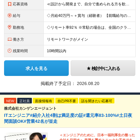
応募資格
≪設計から開発まで、自分で進められる方を歓迎します≫ クライアントの要件をもとに、システムの構成や処理の流れを設計し、 そのまま開発まで形にできる方を想定しています。 ◆学歴不問／言語不問／前職の雇
給与
◇月給40万円～＋賞与（経験者） 【前職給与の総収入額を保証】 ※上記には固定残業代（30時間分／6万7000円～）が含まれています。超過分は時間外手当を別途支給。 ※試用期間3ヶ月（期間中は契約社員
勤務地
◇リモート率92％ ※常駐の場合は、全国のクライアント案件にアサイン予定（東京・神奈川・埼玉・千葉・愛知・大阪・福岡メイン） 【拠点】 ◆本社／東京都渋谷区道玄坂1丁目10番8号 渋谷道玄坂東急ビル
働き方
リモートワークがメイン
残業時間
10時間以内
求人を見る
検討中に入れる
掲載終了予定日：
2026.08.20
NEW
正社員
面接情報有
自己PR不要
話を聞きたい応募可
株式会社カンゲンエージェント
ITエンジニア#紹介入社4割は満足度の証#還元率83-100%#土日夜
間面談OK#営業42名が並走
＜エンジニアのために、日本一福利厚生の整った