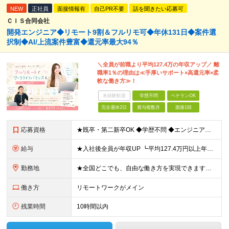
NEW
正社員
面接情報有
自己PR不要
話を聞きたい応募可
ＣＩＳ合同会社
開発エンジニア◆リモート9割＆フルリモ可◆年休131日◆案件選
択制◆AI/上流案件豊富◆還元率最大94％
＼全員が前職より平均127.4万の年収アップ／ 離
職率1％の理由は≪手厚いサポート×高還元率×柔
軟な働き方≫！
未経験歓迎
学歴不問
ベテランOK
完全週休2日
賞与複数月
面接1回
応募資格
★既卒・第二新卒OK ◆学歴不問 ◆エンジニアとして実務経験をお持ちの方（1年以上） ★意欲重視の採用です！ 「経歴に自信がない」という方も、"今後挑戦したいこと""スキルアップしたいこと"について
給与
★入社後全員が年収UP ┗平均127.4万円以上年収UP！ ┗最大390万円UPの実績もあり 月給35万円～100万円＋決算賞与＋各種手当 【 給与イメージ 】 ■経験1年以上…月給35万円～＋決
勤務地
★全国どこでも、自由な働き方を実現できます！ 全国のプロジェクト先やフルリモート環境での勤務も可能です。 ＼自由度の高い働き方、叶えます／ □フルリモートで働きたい □ハイブリットに働きたい □家庭
働き方
リモートワークがメイン
残業時間
10時間以内