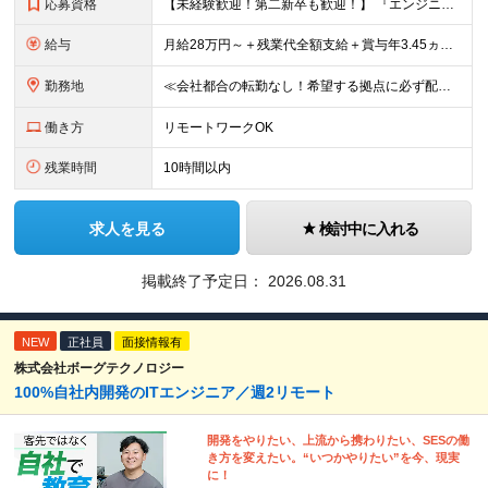
応募資格
【未経験歓迎！第二新卒も歓迎！】 『エンジニアになりたい』意欲があれば歓迎です！ 以下のような方も尚歓迎です！ ・学生時代に情報系の学部で学んでいた方 ・ITスクールや独学でプログラミングを学んだこ
給与
月給28万円～＋残業代全額支給＋賞与年3.45ヵ月(東京) 月給25万円～＋残業代全額支給＋賞与年3.45ヵ月(新潟・長岡) 入社時想定年収： 392万円～ (東京) 350万円～ (新潟・長岡)
勤務地
≪会社都合の転勤なし！希望する拠点に必ず配属します。新潟Uターン・Iターン大歓迎！≫ 首都圏(東京、神奈川、千葉、埼玉)または新潟市、長岡市周辺のお客様先または各拠点での勤務となります。 ■東京支社
働き方
リモートワークOK
残業時間
10時間以内
求人を見る
検討中に入れる
掲載終了予定日：
2026.08.31
NEW
正社員
面接情報有
株式会社ボーグテクノロジー
100%自社内開発のITエンジニア／週2リモート
開発をやりたい、上流から携わりたい、SESの働
き方を変えたい。“いつかやりたい”を今、現実
に！