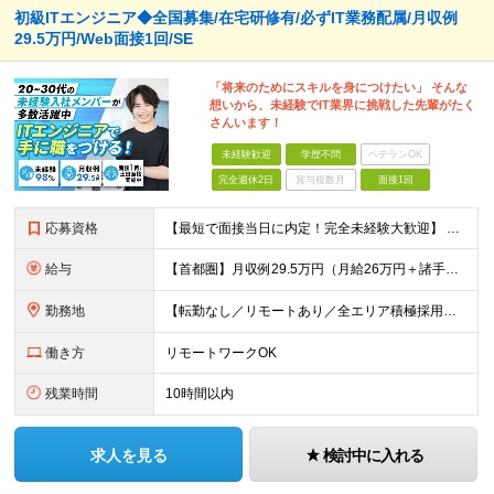
初級ITエンジニア◆全国募集/在宅研修有/必ずIT業務配属/月収例
29.5万円/Web面接1回/SE
「将来のためにスキルを身につけたい」 そんな
想いから、未経験でIT業界に挑戦した先輩がたく
さんいます！
未経験歓迎
学歴不問
ベテランOK
完全週休2日
賞与複数月
面接1回
応募資格
【最短で面接当日に内定！完全未経験大歓迎】 ・業種／職種未経験歓迎 ・社会人デビュー、第二新卒、既卒者大歓迎 ・学歴不問（文系、理系不問） ・20代～30代、男女問わず活躍中 ・服装、髪色自由 ・明確
給与
【首都圏】月収例29.5万円（月給26万円＋諸手当） 【東海・関西】月収例28.5万円（月給25万円＋諸手当） 【九州】月収例26万円（月給23万円＋諸手当） ※経験・スキル・前職給与を踏まえ、総合
勤務地
【転勤なし／リモートあり／全エリア積極採用中】 ・大手企業のプロジェクトが中心 ・勤務エリアは希望を考慮し決定 ・研修はリモートメインで実施します ・U&Iターンの方も大歓迎◎ ＜主なエリア＞ ■首
働き方
リモートワークOK
残業時間
10時間以内
求人を見る
検討中に入れる