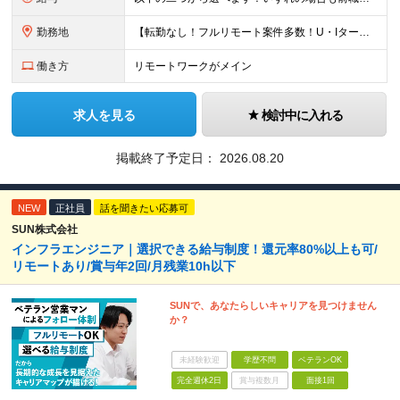
勤務地
【転勤なし！フルリモート案件多数！U・Iターン歓迎】 一都三県を中心に豊富な案件を保有しております！ 東京・愛知・大阪・広島・福岡・新潟の 各プロジェクト先または自社拠点 ※勤務地は希望を考慮します
働き方
リモートワークがメイン
求人を見る
検討中に入れる
掲載終了予定日：
2026.08.20
NEW
正社員
話を聞きたい応募可
SUN株式会社
インフラエンジニア｜選択できる給与制度！還元率80%以上も可/
リモートあり/賞与年2回/月残業10h以下
SUNで、あなたらしいキャリアを見つけません
か？
未経験歓迎
学歴不問
ベテランOK
完全週休2日
賞与複数月
面接1回