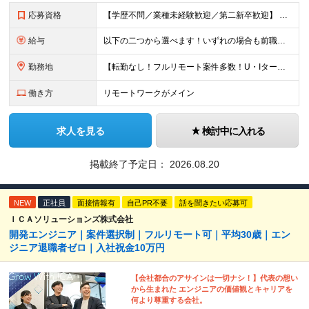
応募資格
【学歴不問／業種未経験歓迎／第二新卒歓迎】 ■IT・システムエンジニアの実務経験をお持ちの方※工程や使用言語、経験年数は不問 ◎転職回数は不問 ＼下記のような方にオススメ／ ・安定した収入を得たい方
給与
以下の二つから選べます！いずれの場合も前職の給与を考盛し給与シミュレーションを作成します。 【プロセス型（コツコツ給与を上げたい方向け）】 ■月給25万円～50万円 ※年齢や社歴、仕事の取り組み姿勢
勤務地
【転勤なし！フルリモート案件多数！U・Iターン歓迎】 一都三県を中心に豊富な案件を保有しております！ 東京・愛知・大阪・広島・福岡・新潟の 各プロジェクト先または自社拠点 ※勤務地は希望を考慮します
働き方
リモートワークがメイン
求人を見る
検討中に入れる
掲載終了予定日：
2026.08.20
NEW
正社員
面接情報有
自己PR不要
話を聞きたい応募可
ＩＣＡソリューションズ株式会社
開発エンジニア｜案件選択制｜フルリモート可｜平均30歳｜エン
ジニア退職者ゼロ｜入社祝金10万円
【会社都合のアサインは一切ナシ！】代表の想い
から生まれた エンジニアの価値観とキャリアを
何より尊重する会社。