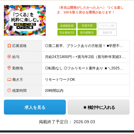
〈本当は開発がしたかった人へ〉 つくる楽し
さ、100％取り戻せる環境があります！
未経験歓迎
学歴不問
ベテランOK
完全週休2日
賞与複数月
面接1回
応募資格
◎第二新卒、ブランクありの方歓迎！ ■学歴不問 ■何らかの開発経験またはプログラミングや保守・運用のご経験 ※言語や経験年数は不問 ＜こんな方にピッタリです＞ □ 上流のスキルを身につけたい □ 再
給与
月給24万1800円～+賞与年2回（賞与昨年実績3.2ヶ月）+各種手当＋住宅手当あり(最大1万5千円) ※経験やスキルを考慮して決定します。 ※上記月給には一律支給の住宅手当・永年勤続手当を含みます
勤務地
◎転勤なし ◎フルリモート案件あり ★＼2025年10月20日にNEWオフィス移転／★ ━━━━━━━━━━━━━━━━━━━━━━ AMG Solutionは、日本橋大伝馬町に移転！ 移転に向けて
働き方
リモートワークOK
残業時間
20時間以内
求人を見る
検討中に入れる
掲載終了予定日：
2026.09.03