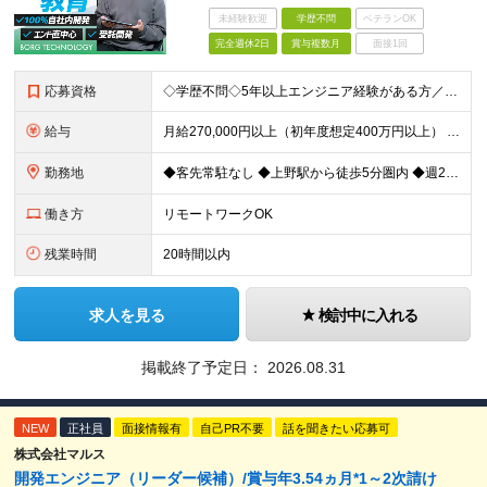
未経験歓迎
学歴不問
ベテランOK
完全週休2日
賞与複数月
面接1回
応募資格
◇学歴不問◇5年以上エンジニア経験がある方／人柄重視の採用です 必須条件―MUST― ■5年以上エンジニア経験がある方 ■C#、Java、Node.js、VB.NETを使った実務経験がある方 《
給与
月給270,000円以上（初年度想定400万円以上） ※ご経験やスキル、前職給等を考慮して給与額を決定します。 ※試用期間は3ヶ月間となります。期間中の待遇に変更はありません。 ★社員の昇給率はほ
勤務地
◆客先常駐なし ◆上野駅から徒歩5分圏内 ◆週2回のリモートワーク実施中 ◆転勤なし 上野の各オフィスでの勤務となります。 ￣￣￣￣￣￣￣￣￣￣￣￣￣￣￣￣￣ ＜本社＞ 東京都台東区上野7-2-8
働き方
リモートワークOK
残業時間
20時間以内
求人を見る
検討中に入れる
掲載終了予定日：
2026.08.31
NEW
正社員
面接情報有
自己PR不要
話を聞きたい応募可
株式会社マルス
開発エンジニア（リーダー候補）/賞与年3.54ヵ月*1～2次請け