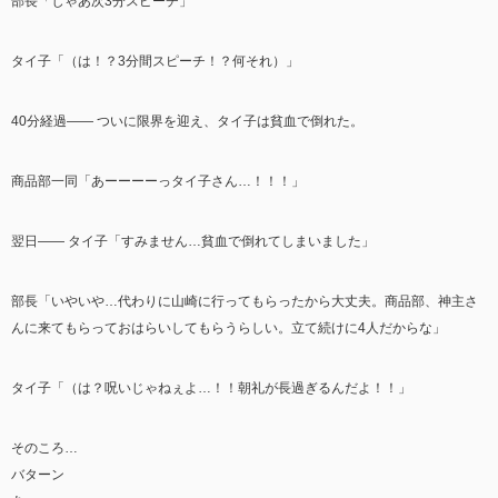
部長「じゃあ次3分スピーチ」
タイ子「（は！？3分間スピーチ！？何それ）」
40分経過―― ついに限界を迎え、タイ子は貧血で倒れた。
商品部一同「あーーーーっタイ子さん…！！！」
翌日―― タイ子「すみません…貧血で倒れてしまいました」
部長「いやいや…代わりに山崎に行ってもらったから大丈夫。商品部、神主さ
んに来てもらっておはらいしてもらうらしい。立て続けに4人だからな」
タイ子「（は？呪いじゃねぇよ…！！朝礼が長過ぎるんだよ！！」
そのころ…
バターン