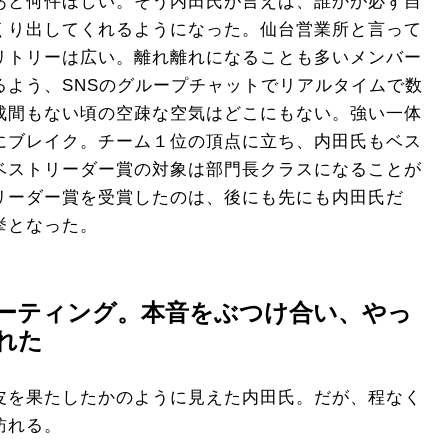
あと何件ほしい。そう内田氏が言えば、誰かが必ず自
くり出してくれるようになった。仙台営業所と言って
リトリーは広い。離れ離れになることも多いメンバー
るよう、SNSのグループチャットでリアルタイムで数
成間もない頃の空疎な空気はどこにもない。強い一体
にブレイク。チーム１位の頂点に立ち、内田氏もベス
ベストリーダー賞の対象は部門長クラスになることが
リーダー賞を受賞したのは、後にも先にも内田氏だ
挙となった。
ーティング。本音をぶつけ合い、やっ
れた
皮を果たしたかのように見えた内田氏。だが、程なく
訪れる。