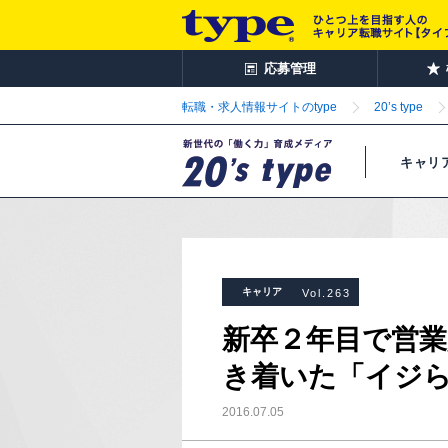
応募管理
転職・求人情報サイトのtype
20’s type
キャリ
キャリア
Vol.263
新卒２年目で営
き着いた「イジ
2016.07.05