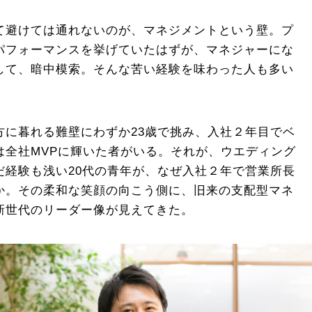
て避けては通れないのが、マネジメントという壁。プ
パフォーマンスを挙げていたはずが、マネジャーにな
して、暗中模索。そんな苦い経験を味わった人も多い
方に暮れる難壁にわずか23歳で挑み、入社２年目でベ
は全社MVPに輝いた者がいる。それが、ウエディング
だ経験も浅い20代の青年が、なぜ入社２年で営業所長
か。その柔和な笑顔の向こう側に、旧来の支配型マネ
新世代のリーダー像が見えてきた。