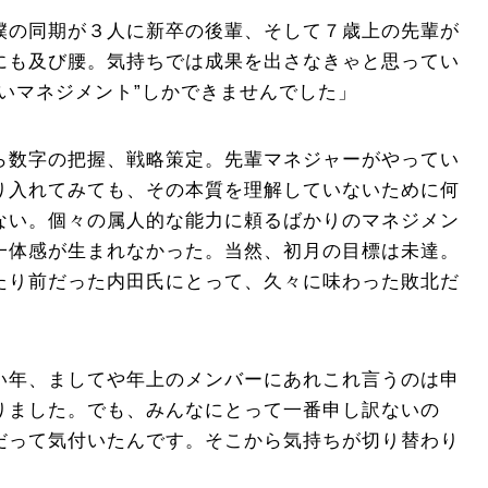
僕の同期が３人に新卒の後輩、そして７歳上の先輩が
にも及び腰。気持ちでは成果を出さなきゃと思ってい
いマネジメント”しかできませんでした」
ら数字の把握、戦略策定。先輩マネジャーがやってい
り入れてみても、その本質を理解していないために何
ない。個々の属人的な能力に頼るばかりのマネジメン
一体感が生まれなかった。当然、初月の目標は未達。
たり前だった内田氏にとって、久々に味わった敗北だ
い年、ましてや年上のメンバーにあれこれ言うのは申
りました。でも、みんなにとって一番申し訳ないの
だって気付いたんです。そこから気持ちが切り替わり