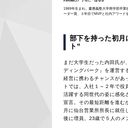
内田開己／うちだ・はるき
1989年生まれ。慶應義塾大学商学部卒
ーダー賞、３年目でMVPと社内アワード
部下を持った初月
ト”
まだ大学生だった内田氏が
ディングパーク』を運営す
経営に携わるチャンスがあ
トでは、入社１～２年で役
活躍する同世代の姿に感化
宣言。その最短距離を進む
月に仙台営業所所長に就任
後に増員。23歳で５人の