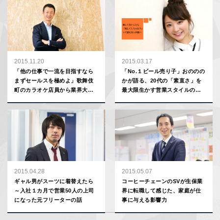
2015.11.20
2015.03.17
「他の仕事で一流を目指すなら
「No.１ビール売り子」おののの
まずセールスを極めよ」歌舞伎
かが語る、20代の「素直さ」を
町のカラオケ店員から業界大手
最大限生かす営業スタイルのす
企業の社長に成り上がった男が
すめ
語る、営業経験の価値
2015.04.28
2015.05.07
ギャル男がスーツに着替えたら
コーヒーチェーンのSVが生保業
～入社１カ月で営業50人の上司
界に転職して感じた、家庭が仕
になった元フリーターの話
事に与える影響力