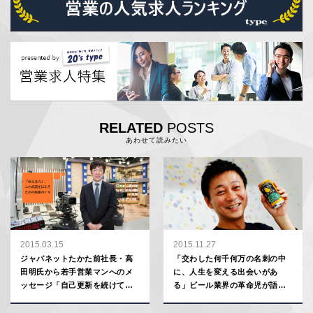
RELATED
POSTS
あわせて読みたい
2015.03.15
2015.11.27
ジャパネットたかた前社長・高
「交わした何千何万の名刺の中
田明氏から若手営業マンへのメ
に、人生を変える出会いがあ
ッセージ「自己更新を続けて武
る」ビール業界の革命児が語る
器を見つけよ」
営業職のオイシさ