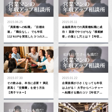
2015.06.25
2015.05.11
「異業種への転職」「目標未
金融業界内での異業種転職に成
達」「職位なし」 でも年収
功！ 面接でやりがちな「模範解
112％UPを実現した３つのステ
答」の落とし穴とは？【年収ア
ップとは【年収アップ相談所】
ップ相談所】
2015.07.30
2015.01.22
その飲み会、本当に必要？ 満足
企業規模が小さくなっても年収
度高く「交際費」を使う方法
は上がる！ 大手からベンチャー
【男子マネー】
へ転職する際のコツ【年収アッ
プ相談所】