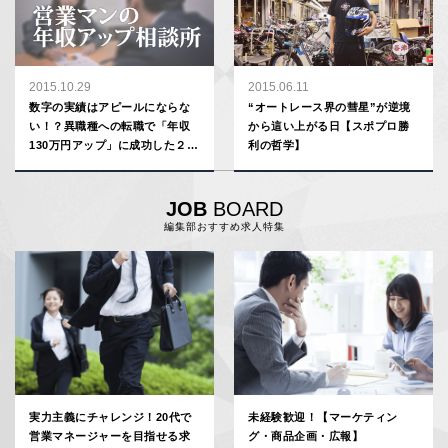
2015.10.29
2015.06.11
数字の実績はアピールにならな
“オートレース界の彗星”が逆境
い！？異職種への転職で「年収
から這い上がる日【スポプロ勝
130万円アップ」に成功した２つ
利の哲学】
の要因【年収アップ相談所】
JOB
BOARD
編集部おすすめ求人特集
実力主義にチャレンジ！20代で
未経験歓迎！【マーケティン
営業マネージャーを目指せる求
グ・商品企画・広報】