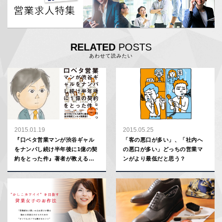
RELATED
POSTS
あわせて読みたい
2015.01.19
2015.05.25
『口ベタ営業マンが渋谷ギャル
「客の悪口が多い」、「社内へ
をナンパし続け半年後に1億の契
の悪口が多い」どっちの営業マ
約をとった件』著者が教える、
ンがより最低だと思う？
真の「コミュ力」の鍛え方【人
気ビジネス書3分リーディング】