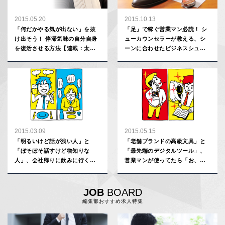
2015.05.20
2015.10.13
「何だかやる気が出ない」を抜
「足」で稼ぐ営業マン必読！ シ
け出そう！ 停滞気味の自分自身
ューカウンセラーが教える、シ
を復活させる方法【連載：太田
ーンに合わせたビジネスシュー
彩子】
ズの選び方【男の美学塾】
2015.03.09
2015.05.15
「明るいけど話が浅い人」と
「老舗ブランドの高級文具」と
「ぼそぼそ話すけど物知りな
「最先端のデジタルツール」、
人」、会社帰りに飲みに行くな
営業マンが使ってたら「お、か
らどっち？
っこいい！」と思うのはどっ
ち？
JOB
BOARD
編集部おすすめ求人特集