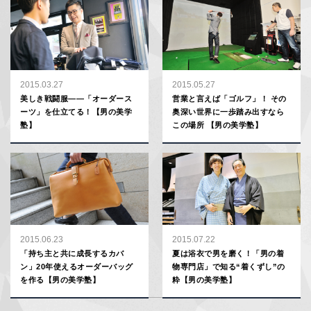
2015.03.27
2015.05.27
美しき戦闘服――「オーダース
営業と言えば「ゴルフ」！ その
ーツ」を仕立てる！【男の美学
奥深い世界に一歩踏み出すなら
塾】
この場所 【男の美学塾】
2015.06.23
2015.07.22
「持ち主と共に成長するカバ
夏は浴衣で男を磨く！「男の着
ン」20年使えるオーダーバッグ
物専門店」で知る“着くずし”の
を作る【男の美学塾】
粋【男の美学塾】