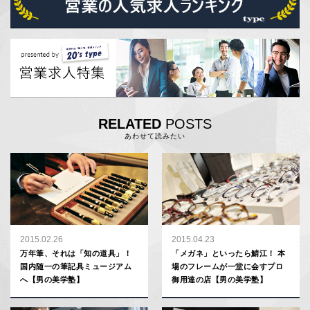
RELATED
POSTS
あわせて読みたい
2015.02.26
2015.04.23
万年筆、それは「知の道具」！
「メガネ」といったら鯖江！ 本
国内随一の筆記具ミュージアム
場のフレームが一堂に会すプロ
へ【男の美学塾】
御用達の店【男の美学塾】