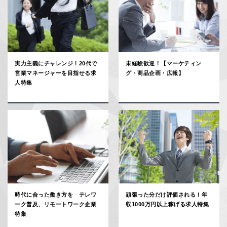
実力主義にチャレンジ！20代で
未経験歓迎！【マーケティン
営業マネージャーを目指せる求
グ・商品企画・広報】
人特集
時代に合った働き方を テレワ
頑張った分だけ評価される！年
ーク普及、リモートワーク企業
収1000万円以上稼げる求人特集
特集