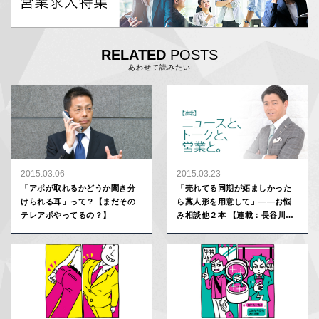
RELATED
POSTS
あわせて読みたい
2015.03.06
2015.03.23
「アポが取れるかどうか聞き分
「売れてる同期が妬ましかった
けられる耳」って？【まだその
ら藁人形を用意して」――お悩
テレアポやってるの？】
み相談他２本 【連載：長谷川
豊】