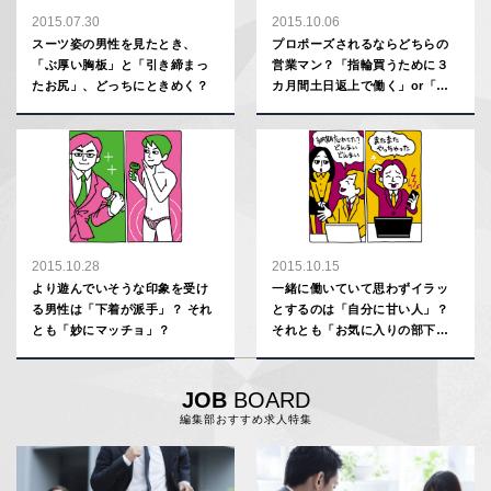
2015.07.30
2015.10.06
スーツ姿の男性を見たとき、
プロポーズされるならどちらの
「ぶ厚い胸板」と「引き締まっ
営業マン？「指輪買うために３
たお尻」、どっちにときめく？
カ月間土日返上で働く」or「指
輪買うために３カ月間貧乏デー
ト」
2015.10.28
2015.10.15
より遊んでいそうな印象を受け
一緒に働いていて思わずイラッ
る男性は「下着が派手」？ それ
とするのは「自分に甘い人」？
とも「妙にマッチョ」？
それとも「お気に入りの部下に
甘い人」？
JOB
BOARD
編集部おすすめ求人特集