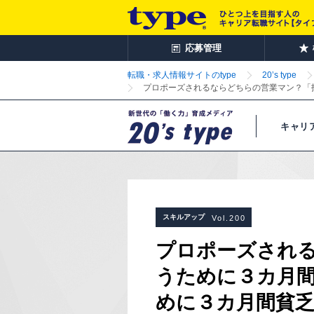
応募管理
転職・求人情報サイトのtype
20’s type
プロポーズされるならどちらの営業マン？「
キャリ
スキルアップ
Vol.200
プロポーズされ
うために３カ月間
めに３カ月間貧