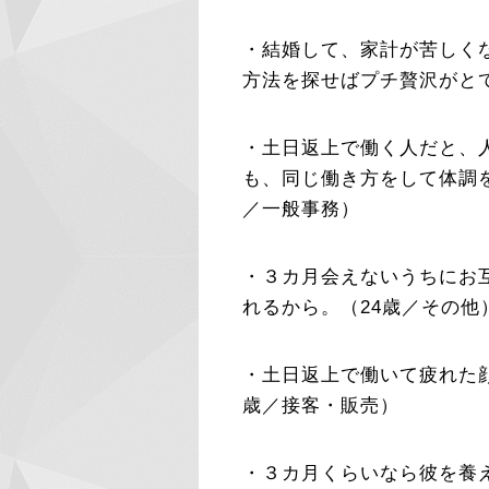
・結婚して、家計が苦しく
方法を探せばプチ贅沢がと
・土日返上で働く人だと、
も、同じ働き方をして体調
／一般事務）
・３カ月会えないうちにお
れるから。（24歳／その他
・土日返上で働いて疲れた
歳／接客・販売）
・３カ月くらいなら彼を養