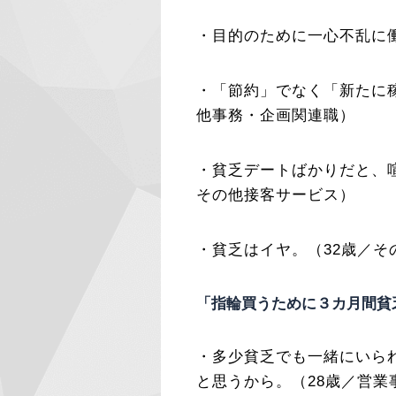
・目的のために一心不乱に
・「節約」でなく「新たに
他事務・企画関連職）
・貧乏デートばかりだと、
その他接客サービス）
・貧乏はイヤ。（32歳／そ
「指輪買うために３カ月間貧
・多少貧乏でも一緒にいら
と思うから。（28歳／営業