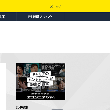
ヘルプ
提案
転職ノウハウ
」
記事検索