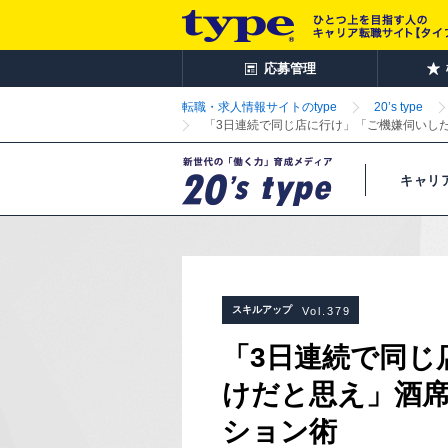
応募管理
転職・求人情報サイトのtype
20’s type
「3日連続で同じ店に行け」「ご機嫌伺いし
キャリ
スキルアップ
Vol.379
「3日連続で同じ
けだと思え」酒
ション術