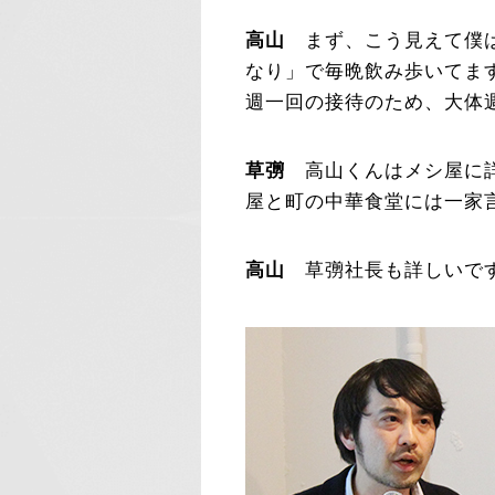
高山
まず、こう見えて僕は
なり」で毎晩飲み歩いてます
週一回の接待のため、大体
草彅
高山くんはメシ屋に詳
屋と町の中華食堂には一家
高山
草彅社長も詳しいで