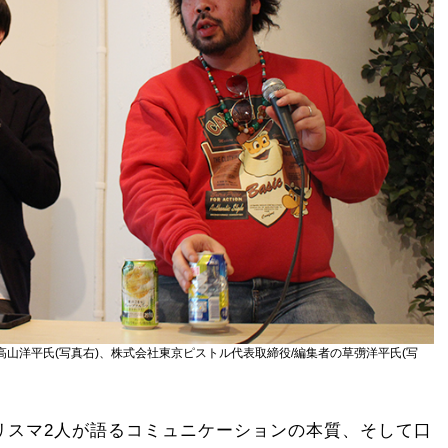
山洋平氏(写真右)、株式会社東京ピストル代表取締役/編集者の草彅洋平氏(写
リスマ2人が語るコミュニケーションの本質、そして口