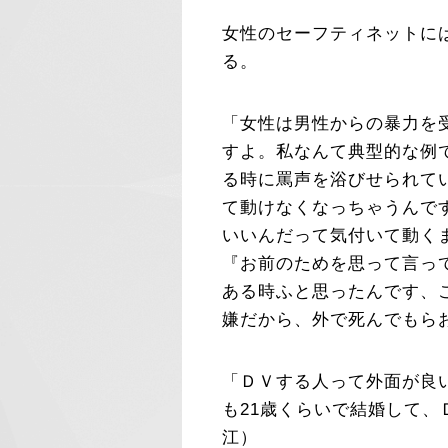
女性のセーフティネットに
る。
「女性は男性からの暴力を
すよ。私なんて典型的な例
る時に罵声を浴びせられて
て動けなくなっちゃうんで
いいんだって気付いて動く
『お前のためを思って言っ
ある時ふと思ったんです、
嫌だから、外で死んでもら
「ＤＶする人って外面が良
も21歳くらいで結婚して
江）