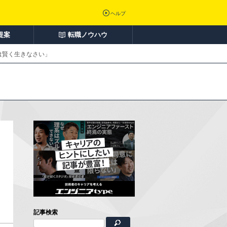
ヘルプ
提案
転職ノウハウ
は賢く生きなさい」
記事検索