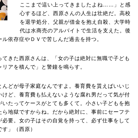
ここまで這い上ってきましたよね……」と感
心するほど、西原さんの人生は壮絶だ。高校
を退学処分、父親が借金を抱え自殺、大学時
代は水商売のアルバイトで生活を支えた。後
ール依存症やＤＶで苦しんだ過去を持つ。
ってきた西原さんは、「女の子は絶対に無職で子ども
ャリアを積んで」と警鐘を鳴らす。
とんどが母子家庭なんですよ。養育費を貰えばいいじ
いけど、養育費も払えないような腐れ男だって気が付
がいたってケースがとても多くて。小さい子どもを抱
たら地獄ですからね。だから絶対に、事前にセーフテ
が必要。女の子はその自覚を持って、必ず仕事をして
です」（西原）