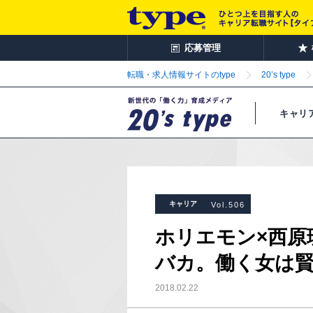
応募管理
転職・求人情報サイトのtype
20’s type
キャリ
キャリア
Vol.506
ホリエモン×西原
バカ。働く女は
2018.02.22