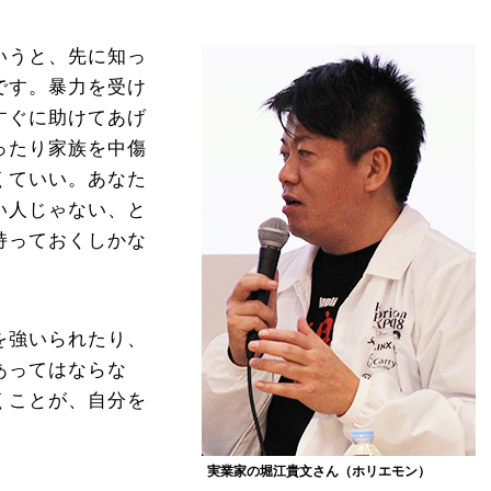
いうと、先に知っ
です。暴力を受け
すぐに助けてあげ
ったり家族を中傷
くていい。あなた
い人じゃない、と
持っておくしかな
を強いられたり、
あってはならな
くことが、自分を
実業家の堀江貴文さん（ホリエモン）