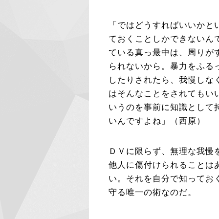
「ではどうすればいいかと
ておくことしかできないん
ている真っ最中は、周りが
られないから。暴力をふる
したりされたら、我慢しな
はそんなことをされてもい
いうのを事前に知識として
いんですよね」（西原）
ＤＶに限らず、無理な我慢
他人に傷付けられることは
い。それを自分で知ってお
守る唯一の術なのだ。