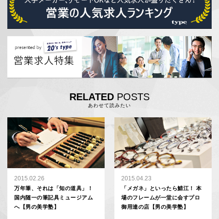
RELATED
POSTS
あわせて読みたい
2015.02.26
2015.04.23
万年筆、それは「知の道具」！
「メガネ」といったら鯖江！ 本
国内随一の筆記具ミュージアム
場のフレームが一堂に会すプロ
へ【男の美学塾】
御用達の店【男の美学塾】