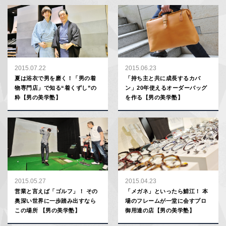
2015.07.22
2015.06.23
夏は浴衣で男を磨く！「男の着
「持ち主と共に成長するカバ
物専門店」で知る“着くずし”の
ン」20年使えるオーダーバッグ
粋【男の美学塾】
を作る【男の美学塾】
2015.05.27
2015.04.23
営業と言えば「ゴルフ」！ その
「メガネ」といったら鯖江！ 本
奥深い世界に一歩踏み出すなら
場のフレームが一堂に会すプロ
この場所 【男の美学塾】
御用達の店【男の美学塾】