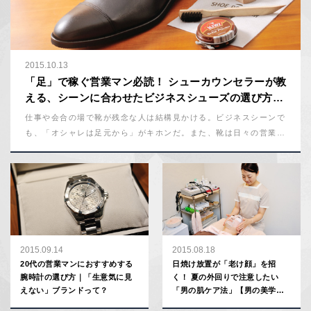
2015.10.13
「足」で稼ぐ営業マン必読！ シューカウンセラーが教
える、シーンに合わせたビジネスシューズの選び方
【男の美学塾】
仕事や会合の場で靴が残念な人は結構見かける。ビジネスシーンで
も、「オシャレは足元から」がキホンだ。また、靴は日々の営業を
足元から支える仕事道具でもある。そこで、こだわりの一足を探し
に、『伊勢丹新宿店メンズ館』の地下１階にある紳士靴フロアを訪
れた。
2015.09.14
2015.08.18
20代の営業マンにおすすめする
日焼け放置が「老け顔」を招
腕時計の選び方｜「生意気に見
く！ 夏の外回りで注意したい
えない」ブランドって？
「男の肌ケア法」【男の美学
塾】