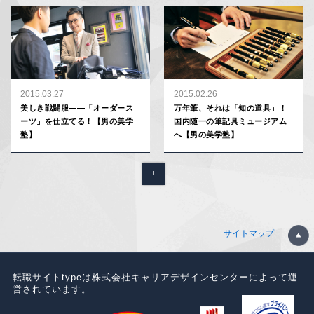
2015.03.27
2015.02.26
美しき戦闘服――「オーダース
万年筆、それは「知の道具」！
ーツ」を仕立てる！【男の美学
国内随一の筆記具ミュージアム
塾】
へ【男の美学塾】
1
サイトマップ
転職サイトtypeは株式会社キャリアデザインセンターによって運
営されています。