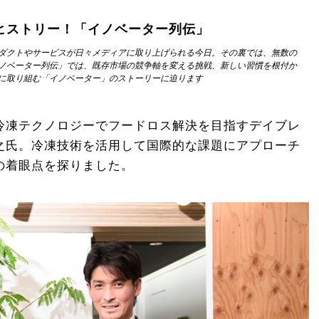
ヒストリー！「イノベーター列伝」
ダクトやサービスが日々メディアに取り上げられる今日。その裏では、無数の
ノベーター列伝」では、既存市場の競争軸を変える挑戦、新しい習慣を根付か
に取り組む「イノベーター」のストーリーに迫ります
冷凍テクノロジーでフードロス解決を目指すデイブレ
之氏。冷凍技術を活用して国際的な課題にアプローチ
の着眼点を探りました。