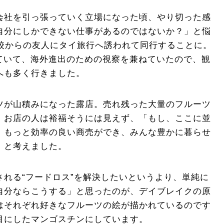
会社を引っ張っていく立場になった頃、やり切った感
自分にしかできない仕事があるのではないか？」と悩
学校からの友人にタイ旅行へ誘われて同行することに。
していて、海外進出のための視察を兼ねていたので、観
へも多く行きました。
ツが山積みになった露店。売れ残った大量のフルーツ
。お店の人は裕福そうには見えず、「もし、ここに並
、もっと効率の良い商売ができ、みんな豊かに暮らせ
」と考えました。
される“フードロス”を解決したいというより、単純に
自分ならこうする」と思ったのが、デイブレイクの原
はそれぞれ好きなフルーツの絵が描かれているのです
目にしたマンゴスチンにしています。