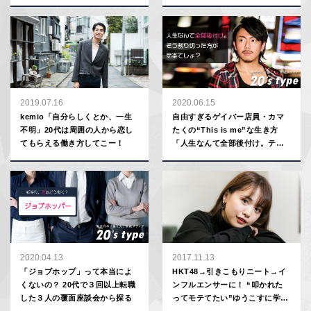
ら面白い」
は私たち。もっとエネルギーを
爆発させて」
2019.07.16
2020.06.15
kemio「自分らしくとか、一生
自由すぎるゲイバー店員・カマ
不明」20代は周囲の人から恋し
たくの“This is me”な生き方
てもらえる働き方してこー！
「人生なんて全部後付け。テキ
トーに今を生きる方が幸せよ」
2020.04.13
2017.11.13
「ジョブホップ」って本当によ
HKT48→引きこもりニート→イ
くないの？ 20代で３回以上転職
ンフルエンサーに！ “叩かれた
した３人の覆面座談会から探る
ってモテてたい”ゆうこすに学