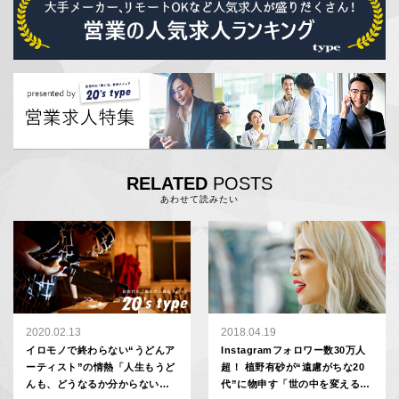
RELATED
POSTS
あわせて読みたい
2020.02.13
2018.04.19
イロモノで終わらない“うどんア
Instagramフォロワー数30万人
ーティスト”の情熱「人生もうど
超！ 植野有砂が“遠慮がちな20
んも、どうなるか分からないか
代”に物申す「世の中を変えるの