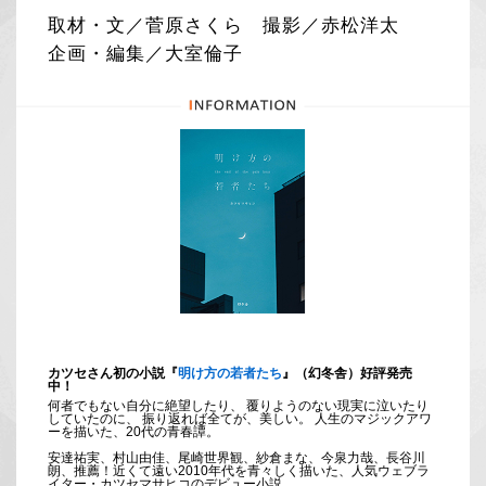
取材・文／菅原さくら 撮影／赤松洋太
企画・編集／大室倫子
カツセさん初の小説『
明け方の若者たち
』（幻冬舎）好評発売
中！
何者でもない自分に絶望したり、 覆りようのない現実に泣いたり
していたのに、 振り返れば全てが、美しい。 人生のマジックアワ
ーを描いた、20代の青春譚。
安達祐実、村山由佳、尾崎世界観、紗倉まな、今泉力哉、長谷川
朗、推薦！近くて遠い2010年代を青々しく描いた、人気ウェブラ
イター・カツセマサヒコのデビュー小説。