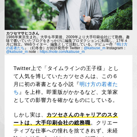
カツセマサヒコさん
1986年東京生まれ。大学を卒業後、2009年より大手印刷会社にて勤務。趣
味で書いていたブログをきっかけに編集プロダクションに転職し、17年４
月に独立。Webライター、編集として活動している。デビュー作『
明け方
の若者たち
』（幻冬舎）が好評発売中 Twitter：
@katsuse_m
Instagram：
@katsuse_m
note：
https://note.com/katsuse_m
Twitter上で「タイムラインの王子様」とし
て人気を博していたカツセさんは、この６
月に初の著書となる小説『
明け方の若者た
ち
』を上梓。即重版がかかるなど、文筆家
としての影響力を確かなものにしている。
しかし実は、
カツセさんのキャリアのスタ
ートは、大手印刷会社の総務職
。クリエー
ティブな仕事への憧れを捨てきれず、未経