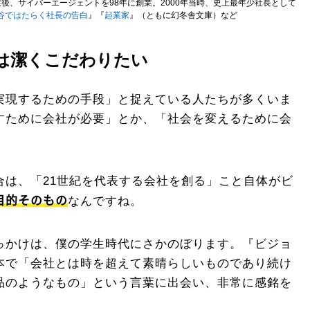
業後、サイバーエージェントを98年に創業。2000年当時、史上最年少社長として
谷ではたらく社長の告白
』『
起業家
』（ともに幻冬舎文庫）など
は潔くこだわりたい
実現するための手段」と捉えている人たちが多くいま
すために会社が必要」とか、「社会を変えるために会
合は、「21世紀を代表する会社を創る」こと自体がビ
目的そのもの
なんですね。
っかけは、僕の学生時代にさかのぼります。『ビジョ
本で「会社とは時を超えて素晴らしいものであり続け
品のようなもの」という言葉に出会い、非常に感銘を