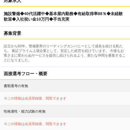
対象求人
施設警備◆40代活躍中◆基本屋内勤務◆有給取得率88％◆未経験
歓迎◆入社祝い金10万円◆手当充実
募集背景
設立から60年。警備業界のリーディングカンパニーとして成長を続ける私た
ち。 東証プライム上場企業として、安定した経営を続けています。 今後もお
客さまに変わらぬサービスを提供し続けられるよう、新たな仲間を募集するこ
とになりました。
面接選考フロー・概要
書類選考の有無
※この情報は会員登録後、閲覧できます
性格適性・能力試験の有無
※この情報は会員登録後、閲覧できます