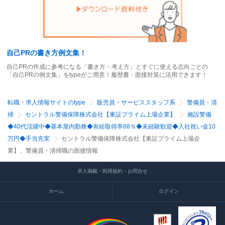
自己PRの書き方例文集！
自己PRの作成に参考になる「書き方・考え方」とすぐに使える志向ごとの
「自己PRの例文集」をtypeがご用意！履歴書・面接対策に活用できます！
転職・求人情報サイトのtype
販売員・サービススタッフ系
警備員・清
掃
セントラル警備保障株式会社【東証プライム上場企業】
施設警備
◆40代活躍中◆基本屋内勤務◆有給取得率88％◆未経験歓迎◆入社祝い金10
万円◆手当充実
セントラル警備保障株式会社【東証プライム上場企
業】、警備員・清掃職の面接情報
求人掲載・利用規約・お問合せ
ホーム
ログイン