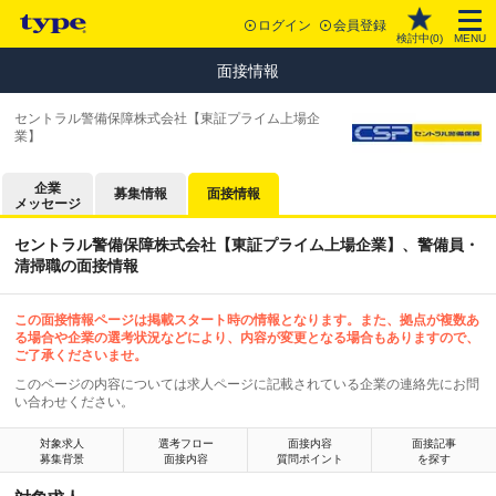
ログイン
会員登録
検討中(
0
)
MENU
面接情報
セントラル警備保障株式会社【東証プライム上場企
業】
企業
募集情報
面接情報
メッセージ
セントラル警備保障株式会社【東証プライム上場企業】、警備員・
清掃職の面接情報
この面接情報ページは掲載スタート時の情報となります。また、拠点が複数あ
る場合や企業の選考状況などにより、内容が変更となる場合もありますので、
ご了承くださいませ。
このページの内容については求人ページに記載されている企業の連絡先にお問
い合わせください。
対象求人
選考フロー
面接内容
面接記事
募集背景
面接内容
質問ポイント
を探す