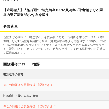
【寿司職人】人柄採用*中途定着率100%*賞与年3回*老舗まぐろ問
屋の安定基盤*希少な魚を扱う
募集背景
老舗まぐろ問屋「三崎恵水産」を親会社に持ち、首都圏を中心に「グルメ廻転
寿司」など12店舗を展開する当社。鮮度抜群のネタと働きやすい環境で、中途
社員定着率100％を実現しています！今後も新業態など更なる事業拡大を見据
え、即戦力としてカウンターに立ち、店舗を牽引してくれる経験者の寿司職人
を増員募集します。
面接選考フロー・概要
書類選考の有無
※この情報は会員登録後、閲覧できます
性格適性・能力試験の有無
※この情報は会員登録後、閲覧できます