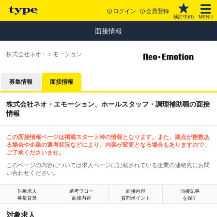
ログイン
会員登録
検討中(
0
)
MENU
面接情報
株式会社ネオ・エモーション
募集情報
面接情報
株式会社ネオ・エモーション、ホールスタッフ・調理補助職の面接
情報
この面接情報ページは掲載スタート時の情報となります。また、拠点が複数あ
る場合や企業の選考状況などにより、内容が変更となる場合もありますので、
ご了承くださいませ。
このページの内容については求人ページに記載されている企業の連絡先にお問
い合わせください。
対象求人
選考フロー
面接内容
面接記事
募集背景
面接内容
質問ポイント
を探す
対象求人