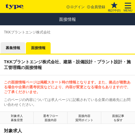
ログイン
会員登録
検討中(
0
)
MENU
面接情報
TKKプラントエンジ株式会社
募集情報
面接情報
TKKプラントエンジ株式会社、建築・設備設計・プラント設計・施
工管理職の面接情報
この面接情報ページは掲載スタート時の情報となります。また、拠点が複数あ
る場合や企業の選考状況などにより、内容が変更となる場合もありますので、
ご了承くださいませ。
このページの内容については求人ページに記載されている企業の連絡先にお問
い合わせください。
対象求人
選考フロー
面接内容
面接記事
募集背景
面接内容
質問ポイント
を探す
対象求人