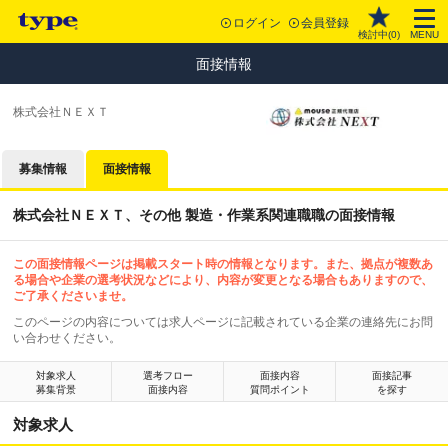
ログイン
会員登録
検討中(
0
)
MENU
面接情報
株式会社ＮＥＸＴ
募集情報
面接情報
株式会社ＮＥＸＴ、その他 製造・作業系関連職職の面接情報
この面接情報ページは掲載スタート時の情報となります。また、拠点が複数あ
る場合や企業の選考状況などにより、内容が変更となる場合もありますので、
ご了承くださいませ。
このページの内容については求人ページに記載されている企業の連絡先にお問
い合わせください。
対象求人
選考フロー
面接内容
面接記事
募集背景
面接内容
質問ポイント
を探す
対象求人