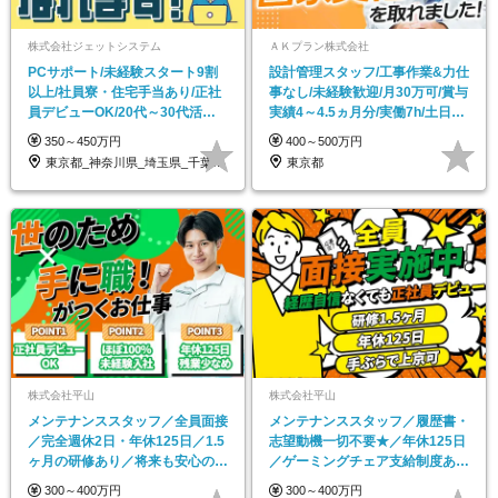
株式会社ジェットシステム
ＡＫプラン株式会社
PCサポート/未経験スタート9割
設計管理スタッフ/工事作業&力仕
以上/社員寮・住宅手当あり/正社
事なし/未経験歓迎/月30万可/賞与
員デビューOK/20代～30代活躍
実績4～4.5ヵ月分/実働7h/土日祝
中/全国募集
休
350～450万円
400～500万円
東京都_神奈川県_埼玉県_千葉県_大阪府…
東京都
株式会社平山
株式会社平山
メンテナンススタッフ／全員面接
メンテナンススタッフ／履歴書・
／完全週休2日・年休125日／1.5
志望動機一切不要★／年休125日
ヶ月の研修あり／将来も安心の東
／ゲーミングチェア支給制度あ
証上場グループ
り！
300～400万円
300～400万円