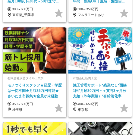
業月10h以下/20代～50代まで活
年間｜副業OK｜服装・髪型自由
躍/転勤無し
｜20代活躍
300～600万円
300～350万円
東京都_千葉県
フルリモートあり
有限会社伊藤タイル工業所
有限会社新陶工業
モノづくりスタッフ★経歴・学歴
施工管理サポート*残業なし*面接
は一切不問★月収35万円可能★
1回*月給30万円～＋賞与3ヶ月分
さいたま市募集★全員が未経験ス
支給（昨年実績）*有給消化率ほ
タート！
ぼ100％
350～500万円
400～650万円
埼玉県
東京都