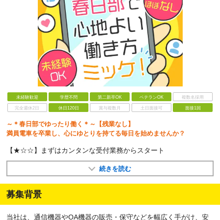
未経験歓迎
学歴不問
第二新卒OK
ベテランOK
複数名採用
完全週休2日
休日120日
賞与複数月
土日面接可
面接1回
～＊春日部でゆったり働く＊～【残業なし】
満員電車を卒業し、心にゆとりを持てる毎日を始めませんか？
【★☆☆】まずはカンタンな受付業務からスタート
続きを読む
募集背景
当社は、通信機器やOA機器の販売・保守などを幅広く手がけ、安