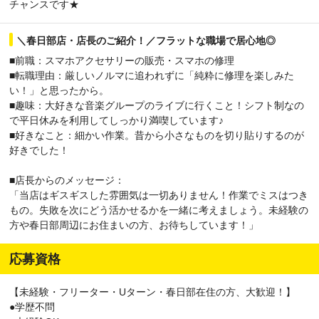
チャンスです★
＼春日部店・店長のご紹介！／フラットな職場で居心地◎
■前職：スマホアクセサリーの販売・スマホの修理
■転職理由：厳しいノルマに追われずに「純粋に修理を楽しみた
い！」と思ったから。
■趣味：大好きな音楽グループのライブに行くこと！シフト制なの
で平日休みを利用してしっかり満喫しています♪
■好きなこと：細かい作業。昔から小さなものを切り貼りするのが
好きでした！
■店長からのメッセージ：
「当店はギスギスした雰囲気は一切ありません！作業でミスはつき
もの。失敗を次にどう活かせるかを一緒に考えましょう。未経験の
方や春日部周辺にお住まいの方、お待ちしています！」
応募資格
【未経験・フリーター・Uターン・春日部在住の方、大歓迎！】
●学歴不問