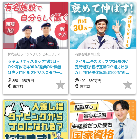
株式会社ライジングサンセキュリティーサービス 東京オペレーションセンター
有限会社新陶工業
セキュリティスタッフ*週3日～
タイル工事スタッフ*未経験OK*
OK*有休取得90％*副業OK*勤務
定時退勤*直行直帰OK*遠方出張
は虎ノ門ヒルズビジネスタワーな
なし*有給消化率ほぼ100％*面接
ど
1回
350～450万円
400～650万円
東京都
東京都