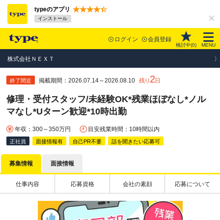
typeのアプリ
インストール
ログイン
会員登録
検討中(
0
)
MENU
株式会社ＮＥＸＴ
2
掲載期間：2026.07.14～2026.08.10
残り
日
終了間近
修理・受付スタッフ/未経験OK*残業ほぼなし*ノル
マなし*Uターン歓迎*10時出勤
年収：300～350万円
目安残業時間：10時間以内
正社員
面接情報有
自己PR不要
話を聞きたい応募可
募集情報
面接情報
仕事内容
応募資格
会社の素顔
応募について