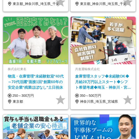
東京都_神奈川県_埼玉県_千葉県_大阪府…
東京都_神奈川県_埼玉県_千葉県_大阪府…
株式会社東名
共進運輸株式会社
物流・在庫管理*未経験歓迎*40代
倉庫管理スタッフ◆未経験OK◆
～70代活躍*面接1回*創業60年の
月給28万円以上スタート◆シフ
安定企業*残業ほぼなし*土日祝休
ト希望考慮◆埼玉・神奈川・宮城
の11拠点で一斉募集
250～300万円
350～500万円
東京都
神奈川県_埼玉県_宮城県