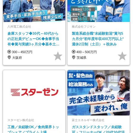
八州電工株式会社
株式会社フジキン
倉庫スタッフ◆30代～40代から
製造系総合職*未経験歓迎*賞与5
の正社員デビューOK◆食事手当
カ月分*初年度年収400万円以上*
有◆賞与実績3ヶ月分◆基本土日
週休2日制（土日）＋祝休み
休み◆年休120日
300～450万円
400～500万円
大阪府
茨城県
スターゼン株式会社
富士エネルギー株式会社
工務／未経験OK／食肉業界トッ
ガススタンドスタッフ／未経験
プシェア／プライム上場
可・フリーターOK／20代30代活