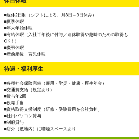
休日休暇
■週休2日制（シフトによる。月8日～9日休み）
■夏季休暇
■年末年始休暇
■有給休暇（入社半年後に付与／連休取得や趣味のための取得も
OK！）
■慶弔休暇
■産前産後・育児休暇
待遇・福利厚生
■各種社会保険完備（雇用・労災・健康・厚生年金）
■交通費支給（規定あり）
■賞与年2回
■役職手当
■資格取得支援制度（研修・受験費用を会社負担）
■社用パソコン貸与
■制服貸与
■店外（敷地内）に喫煙スペースあり