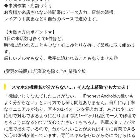
◆事務作業・店舗づくり
お客様が来店されない時間帯はデータ入力、店舗の清掃、
レイアウト変更などを自分のペースで進めます。
【★働き方のポイント★】
1日の来店数は多くて5件ほど。
時間に追われることも少なく心にゆとりを持って業務に取り組めま
す。
厳しいノルマもなく、数字に追われることもありません◎
(変更の範囲)上記業務を除く当社業務全般
「スマホの機種名が分からない…」そんな未経験でも大丈夫！
「機械いじりなんてしたことがない」「iPhoneとAndroidの違いも
よく分からない」という方でも全く問題ありません。当店には丁寧
なマニュアルがあり、基本の1パターンを覚えれば、あとは少しの
応用で対応できるようになります◎約1〜2ヶ月程度で一人で修理で
きるようになるのでご安心ください！もちろん、先輩スタッフが常
に裏で控えているので、分からないことがあればすぐに質問できる
安心の体制が整っています。専門スキルをゼロから身につけられる