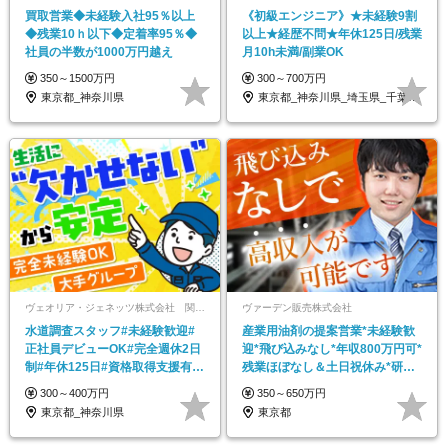
買取営業◆未経験入社95％以上
《初級エンジニア》★未経験9割
◆残業10ｈ以下◆定着率95％◆
以上★経歴不問★年休125日/残業
社員の半数が1000万円越え
月10h未満/副業OK
350～1500万円
300～700万円
東京都_神奈川県
東京都_神奈川県_埼玉県_千葉県_新潟県
ヴェオリア・ジェネッツ株式会社 関東支店 東京業務課
ヴァーデン販売株式会社
水道調査スタッフ#未経験歓迎#
産業用油剤の提案営業*未経験歓
正社員デビューOK#完全週休2日
迎*飛び込みなし*年収800万円可*
制#年休125日#資格取得支援有#
残業ほぼなし＆土日祝休み*研修
社員数千人以上
充実
300～400万円
350～650万円
東京都_神奈川県
東京都