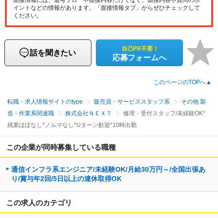
面接情報には、選考フローや面接内容だけでなく、面接内容や質問のポ
イントなどの情報があります。「面接情報タブ」からぜひチェックして
ください。
自己PR不要！
話を聞きたい
応募フォームへ
このページのTOPへ▲
転職・求人情報サイトのtype
販売員・サービススタッフ系
その他 製
造・作業系関連職
株式会社ＮＥＸＴ
修理・受付スタッフ/未経験OK*
残業ほぼなし*ノルマなし*Uターン歓迎*10時出勤
この企業が同時募集している職種
通信インフラ系エンジニア/未経験OK/月給30万円～/全国出張あ
り/賞与年2回/5日以上の連休取得OK
この求人のカテゴリ