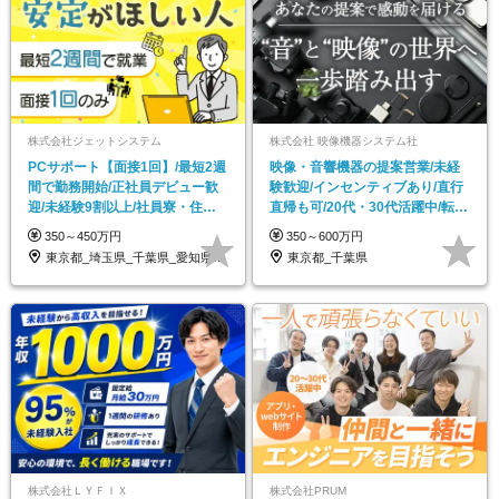
株式会社ジェットシステム
株式会社 映像機器システム社
PCサポート【面接1回】/最短2週
映像・音響機器の提案営業/未経
間で勤務開始/正社員デビュー歓
験歓迎/インセンティブあり/直行
迎/未経験9割以上/社員寮・住宅
直帰も可/20代・30代活躍中/転勤
手当あり
無し
350～450万円
350～600万円
東京都_埼玉県_千葉県_愛知県_北海道_…
東京都_千葉県
株式会社ＬＹＦＩＸ
株式会社PRUM