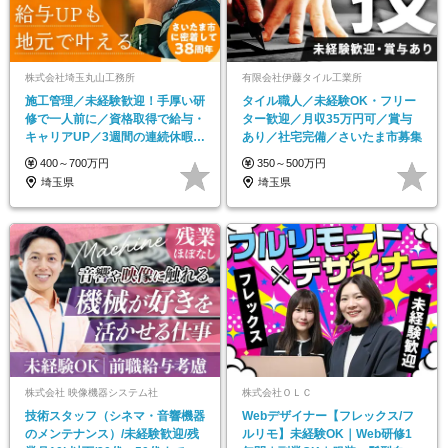
株式会社埼玉丸山工務所
有限会社伊藤タイル工業所
施工管理／未経験歓迎！手厚い研
タイル職人／未経験OK・フリー
修で一人前に／資格取得で給与・
ター歓迎／月収35万円可／賞与
キャリアUP／3週間の連続休暇実
あり／社宅完備／さいたま市募集
績あり
400～700万円
350～500万円
埼玉県
埼玉県
株式会社 映像機器システム社
株式会社ＯＬＣ
技術スタッフ（シネマ・音響機器
Webデザイナー【フレックス/フ
のメンテナンス）/未経験歓迎/残
ルリモ】未経験OK｜Web研修1