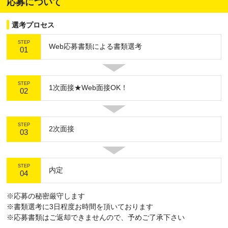
応募について
選考プロセス
STEP
Web応募書類による書類選考
01
STEP
1次面接★Web面接OK！
02
STEP
2次面接
03
STEP
内定
04
※応募の秘密厳守します
※書類選考に3日程度お時間を頂いております
※応募書類はご返却できませんので、予めご了承下さい