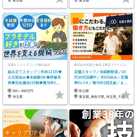
東京都
東京都
京葉エンジニアリング株式会社
株式会社松富士食品【東証プライム上場グループ】
組み立てスタッフ｜年休123日◆
店舗スタッフ／未経験歓迎／20
土日祝休み◆未経験OK◆研修充
代30代活躍中／月9日休み／定着
実◆完全週休2日制◆賞与年2回
率91.3％／賞与年2回支給／まか
◆車通勤OK
ない有
300～400万円
非公開
埼玉県
東京都_神奈川県_埼玉県_千葉県_大阪府…