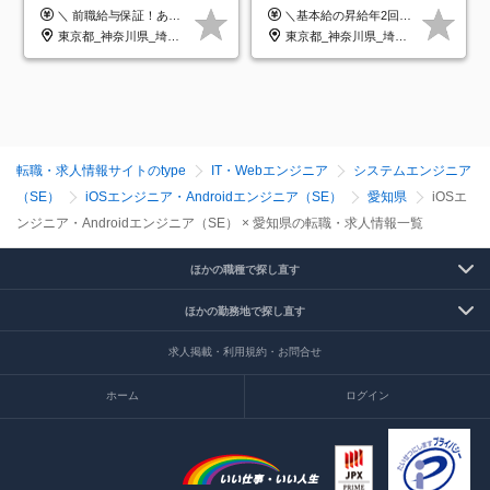
クラウド×上流工程*前職給
研修のみ◆フルリモート
＼ 前職給与保証！あなたのこれまでの経験を正当評価 ／ ★月収50万円～スタート！【年俸600万～1,162万8,000円（12分割）】 ――「頑張りが給与に直結しない…」そんな不満とは無縁の環境です。 実際、入社後に「年収150万～200万円UP」を実現した先輩エンジニアが多数活躍中！ 【 収入をさらに押し上げる充実のプラスα 】 スキルを磨くほど得をする「資格手当」 ⇒ 1資格につき毎月3,000円～30,000円を継続支給！ 成果を見逃さない「功績手当」 ⇒ 社員の頑張りに応じて最大10万円をダイレクトに支給！ スピード昇給・高年収も可能 ⇒ 1回の昇給で年収数十万UPのチャンスあり。ゆくゆくは年収1000万以上のハイクラスも目指せます。 ※経験・スキルを考慮の上決定します ※上記金額には固定残業代（月30h分・95,000円～184,000円）を含みます ※超過分は別途全額支給します ※試用期間2ヶ月間あり（その他待遇に差異はありません）
＼基本給の昇給年2回＆プロジェクト手当による昇給年12回！！／ 【経験者の場合】 月給33万円～70万円＋プロジェクト手当＋資格手当 ★スキルや経験を考慮の上、優遇します ★上記給与には固定残業代20時間分(月4万3883円～)を含みます。残業が超過した場合は、追加支給します(残業は月平均3時間とほぼ発生しません。残業がなくても、固定残業代は支給されます) ★試用期間中も、月給や福利厚生等は同じです ---------- 【未経験者の場合】 月給26万円～50万円＋プロジェクト手当＋資格手当 ★スキルや経験を考慮の上、優遇します ★上記給与には固定残業代20時間分(月3万719円～)を含みます。残業が超過した場合は、追加支給します(残業は月平均3時間とほぼ発生しません。残業がなくても、固定残業代は支給されます) ★試用期間6ヵ月あり ・1ヶ月目～：月給23万円～ ・2ヶ月目～6ヶ月目：月給23万円～＋プロジェクト手当1～3万円 （上記給与にはそれぞれ固定残業代20時間分(月3万719円～)を含み、超過した場合は追加支給します。） ---------- 【プロジェクト手当について】 参画するプロジェクトの単価に応じて毎月の歩合給を支給します 業界内でもトップクラスの高還元です！
与保証*残業月9.8h
OK◆残業月3h◆服装髪型自
東京都_神奈川県_埼玉県_千葉県_大阪府_愛知県_北海道_青森県_岩手県_宮城県_秋田県_山形県_福島県_茨城県_栃木県_群馬県_新潟県_山梨県_長野県_富山県_石川県_福井県_静岡県_岐阜県_三重県_兵庫県_京都府_滋賀県_奈良県_和歌山県_広島県_岡山県_鳥取県_島根県_山口県_徳島県_香川県_愛媛県_高知県_福岡県_熊本県_佐賀県_長崎県_大分県_宮崎県_鹿児島県_沖縄県
東京都_神奈川県_埼玉県_千葉県_大阪府_愛知県_北海道_青森県_岩手県_宮城県_秋田県_山形県_福島県_茨城県_栃木県_群馬県_新潟県_山梨県_長野県_富山県_石川県_福井県_静岡県_岐阜県_三重県_兵庫県_京都府_滋賀県_奈良県_和歌山県_広島県_岡山県_鳥取県_島根県_山口県_徳島県_香川県_愛媛県_高知県_福岡県_熊本県_佐賀県_長崎県_大分県_宮崎県_鹿児島県_沖縄県
由
転職・求人情報サイトのtype
IT・Webエンジニア
システムエンジニア
（SE）
iOSエンジニア・Androidエンジニア（SE）
愛知県
iOSエ
ンジニア・Androidエンジニア（SE） × 愛知県の転職・求人情報一覧
ほかの職種で探し直す
ほかの勤務地で探し直す
求人掲載・利用規約・お問合せ
ホーム
ログイン