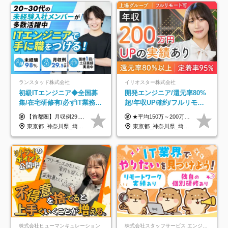
ランスタッド株式会社
イリオスター株式会社
初級ITエンジニア◆全国募
開発エンジニア/還元率80%
集/在宅研修有/必ずIT業務配
超/年収UP確約/フルリモ
属/月収例29.5万円/Web面接
OK/年休130日/平均残業7h/
【首都圏】月収例29.5万円（月給26万円＋諸手当） 【東海・関西】月収例28.5万円（月給25万円＋諸手当） 【九州】月収例26万円（月給23万円＋諸手当） ※経験・スキル・前職給与を踏まえ、総合的に判断して決定します。 例：首都圏 月収例31万円（月給27万円＋諸手当） ◆各種手当 ・通勤手当（上限4万円まで） ・残業代手当（1分単位で全額支給） ※固定残業代制は採用しておりません ・深夜勤務手当 ・資格取得支援（ランクに応じてお祝い金1万円～10万円を支給） ◆昇給：年1回 ◆補足 ・研修中1ヶ月間は、時給1670円となります。 ・試用期間6ヶ月あり。その間の待遇に変更はありません。 ※詳細は面接時にご案内します。
★平均150万～200万円年収UPを実現！ ★前職給与を100％保証！ ★案件内容の開示・明確な評価体制あり ⇒クライアント評価で即昇給を実現したケースも◎ ★年12回（毎月昇給チャンスあり） ■月給35万円～103万円 ※経験・能力・前職給与を考慮し、決定 ※上記給与には月30時間分(6万6500円以上)の固定残業代が含まれます。超過分は手当として別途支給します ※試用期間3ヶ月あり(期間中の給与・待遇面に差異はありません) ▼収入アップの実例をご紹介 ───────────── ★働き方改革をした30代男性（PG） 子どもが生まれたばかりなのに、忙しい現場で残業も月50～60時間が当たり前。 ⇒残業ほぼゼロ＆週3リモートの働き方に！しかも給与もアップ！ ★収入アップした30代男性（PM） 子供が3人いて家計も苦しく、残業代で稼ぐ日々… ⇒残業をたくさんしていた年収額より、100万円以上アップしました！
1回/SE
約2万件の案件から選択
東京都_神奈川県_埼玉県_千葉県_大阪府_愛知県_兵庫県_京都府_福岡県
東京都_神奈川県_埼玉県_千葉県_大阪府_愛知県_北海道_青森県_岩手県_宮城県_秋田県_山形県_福島県_茨城県_栃木県_群馬県_新潟県_山梨県_長野県_富山県_石川県_福井県_静岡県_岐阜県_三重県_兵庫県_京都府_滋賀県_奈良県_和歌山県_広島県_岡山県_鳥取県_島根県_山口県_徳島県_香川県_愛媛県_高知県_福岡県_熊本県_佐賀県_長崎県_大分県_宮崎県_鹿児島県_沖縄県
株式会社ヒューマンキュレーション
株式会社スタッフサービス エンジニアリング事業本部