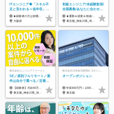
ITエンジニア◆「スキル不
初級エンジニア/未経験歓迎/
足と言われる＝低年収」で
全国募集/あなたに合わせた
はない！｜ 不安を克服し、
オリジナル研修をご用
★経験者の方は前職の年収以上を保証します ★案件単価を開示した上で80％以上を還元します 月給25万円以上＋賞与年2回 ※経験や能力を考慮の上で優遇します ※試用期間が3ヶ月(その間の給与・待遇・雇用形態に変更はありません) ※月給には月20時間分のみなし残業手当(5万円)を含みます(超過分は別途支給) ★残業平均は月10時間以下ですので、毎月10時間分程度はお得です！
★通勤＆就業＆地域/住宅＆役職手当あり ★残業代は全額支給 ★選べる給与制度あり！ ■東京・神奈川・千葉・埼玉勤務の場合 月給24.5万円～55万円＋諸手当 （残業代は全額支給） (20,000円の地域/住宅手当込み) ■愛知・京都・大阪・兵庫勤務の場合 月給24万円以上＋諸手当 （残業代は全額支給） (15,000円の地域/住宅手当込み) ■茨城・栃木・群馬・静岡・三重・滋賀・広島・福岡勤務の場合 月給23.5万円以上＋諸手当 （残業代は全額支給） (10,000円の地域/住宅手当込み) ■北海道・宮城・山梨・長野・岐阜・奈良・和歌山・岡山勤務の場合 月給23万円以上＋諸手当 （残業代は全額支給） (5,000円の地域/住宅手当込み) ■その他のエリア勤務の場合 月給22.5万円以上＋諸手当 （残業代は全額支給） ※経験や能力を考慮し、当社規定により優遇します 【昇給：年一回実施】 【選べる給与制度】 ★収入を重視する方に… 「変動型人事制度」の選択も可能（派遣先からの評価に応じて収入アップ！） ※年2回のタイミングで希望者と面談の上決定します。
年収アップした社員の実例
意/AI・IoT/残業平均8時間
大阪府
東京都_神奈川県_埼玉県_千葉県_大阪府_愛知県_北海道_岩手県_宮城県_山形県_福島県_茨城県_栃木県_群馬県_山梨県_長野県_富山県_石川県_静岡県_岐阜県_三重県_兵庫県_京都府_滋賀県_奈良県_広島県_岡山県_山口県_愛媛県_福岡県_熊本県_長崎県
株式会社エンジニアファースト
株式会社日本経済新聞社【ポジションマッチ登録】
SE／原則フルリモート／案
オープンポジション
件は自分で選べる／定着率
93%／20～30代活躍中！
【経験者】月給40万円～120万円(固定残業代含む)+各種手当 ★前職給与の総収入額を100％保証｜還元率84％〜100％ ★20代の平均年収570万円 ※月給には、みなし残業手当(月30時間／5万8000円以上)を含みます 超過分は別途追加支給 ※固定残業代は、時間外労働の有無に関わらず30時間分を、月5万8000円~15万7000円支給 ※上記を超える時間外労働分は追加で支給 【未経験者】月給21万円以上＋各種手当 固定残業なし(残業代発生分全額支給) ※6ヶ月の試用期間あり（※条件に変動なし） ▼単価連動性×還元率は84％～100％で収入の大幅UPが可能！ ・案件単価が月50万円の場合：年収417万円 ・案件単価が月70万円の場合：年収584万円 ・案件単価が月100万円の場合：年収834万円 ＜モデル年収＞ ▼400万円～500万円(入社初年度) ▼542万円～626万円(入社2年) ▼667万円～700万円(入社3年） ▼709万円～801万円(入社5年）
年収600万円～1200万円 ※上記年収は、想定年収です。住居費補助、子手当などの各種手当を含む金額です。 ※経験・能力等を考慮の上、当社規定により決定します。
東京都_神奈川県_埼玉県_千葉県_大阪府_愛知県_北海道_青森県_岩手県_宮城県_秋田県_山形県_福島県_茨城県_栃木県_群馬県_新潟県_山梨県_長野県_富山県_石川県_福井県_静岡県_岐阜県_三重県_兵庫県_京都府_滋賀県_奈良県_和歌山県_広島県_岡山県_鳥取県_島根県_山口県_徳島県_香川県_愛媛県_高知県_福岡県_熊本県_佐賀県_長崎県_大分県_宮崎県_鹿児島県_沖縄県
東京都