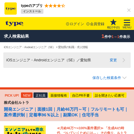
typeのアプリ
インストール
ログイン
会員登録
検討中(
0
)
MENU
1
求人検索結果
件中
1～1
件表示
iOSエンジニア・Androidエンジニア（SE） × 愛知県の転職・求人情報
iOSエンジニア・Androidエンジニア（SE）／愛知県
変更
保存した検索条件
PICK UP!
NEW
正社員
面接情報有
自己PR不要
話を聞きたい応募可
株式会社ルトラ
開発エンジニア｜面接1回｜月給46万円～可｜フルリモートも可｜
案件選択制｜定着率96％以上｜副業OK｜住宅手当
≪月給46万〜×100%案件選択≫ 「生成AIの時
代、ついていくためには…」 その焦り、ルトラ