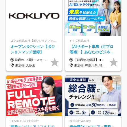
コクヨ株式会社【ポジションマッチ登録】
ＦＴＣ株式会社
オープンポジション【ポジ
【AIサポート事務（ITプロ
ションマッチ登録】
候補）】あなたのビジネス
経験をAI業界で活かす◆IT
前職のご経験・スキル等を考慮して決定します。
【前職給与保証】 ■未経験者： 月給30万円～35万円 ■ローキャリア（経験目安1年程度）： 月給35万円～40万円 ■経験者（経験目安3年以上）： 月給40万円～60万円 ■即戦力（経験目安5年以上）： 月給45万円～80万円 ※上記金額には固定残業代30時間分 【未経験者5万5000円～7万3000円、 ローキャリア6万4000円～7万3000円、 経験者5万8000円～10万9000円、 即戦力8万2000円～14万5000円】を含みます。 ※30時間を超える場合は追加で全額支給します。 ※経験・能力・前職給与などを総合的に評価したうえでご納得いただけるよう個別決定。 未経験者の場合、前職給与とポテンシャルを査定のうえ決定いたします。 ※日本国内でのIT業界経験、または同等の実務経験と能力に応じて決定します。 ※前職給与は日本円かつ、日本国内での実績に基づき評価します。 【納得の評価システム】 ★クォーター毎に査定する評価制度導入！ 明確な評価基準で翌年度年収を上げましょう！ ★評価対象期間に在籍中のほとんどの社員が昇給し 年収アップを実現しています！ ★様々なインセンティブ制度を用意し多角的に正当評価しています！ ※試用期間6カ月（期間中の待遇等に差異なし）
未経験OK◆目指せるコンサ
東京都_大阪府
東京都_神奈川県_埼玉県_千葉県
ル
FLARETECH株式会社
株式会社Widsley
開発エンジニア｜フルリモ
総合職(エンジニア・事務・