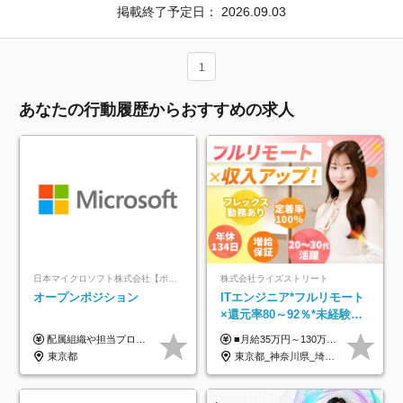
掲載終了予定日：
2026.09.03
1
あなたの行動履歴からおすすめの求人
日本マイクロソフト株式会社【ポジションマッチ登録】
株式会社ライズストリート
オープンポジション
ITエンジニア*フルリモート
×還元率80～92％*未経験歓
迎*年休134日*月給35万～*
配属組織や担当プロジェクトにより異なります。 ▼参考情報 ----------------------- 年俸650万～（1/12を月々支給） ※経験、能力を考慮の上、当社規定により優遇いたします。 ※時間外、休日出勤、深夜手当に対する賃金も基本年俸に含みます。
■月給35万円～130万円＋賞与年2回＋各種手当 ※システムエンジニアの経験をお持ちの方は月給41万円以上＋賞与年2回（108万円～）＋手当 ■単価（年収）アップのチャンスは最大年12回 ※残業代は1分単位で100％全額支給。サービス残業などは一切ありません ※試用期間6ヵ月（試用期間中の待遇・給与に差はありません）
定着率100%
東京都
東京都_神奈川県_埼玉県_千葉県_大阪府_愛知県_北海道_青森県_岩手県_宮城県_秋田県_山形県_福島県_茨城県_栃木県_群馬県_新潟県_山梨県_長野県_富山県_石川県_福井県_静岡県_岐阜県_三重県_兵庫県_京都府_滋賀県_奈良県_和歌山県_広島県_岡山県_鳥取県_島根県_山口県_徳島県_香川県_愛媛県_高知県_福岡県_熊本県_佐賀県_長崎県_大分県_宮崎県_鹿児島県_沖縄県