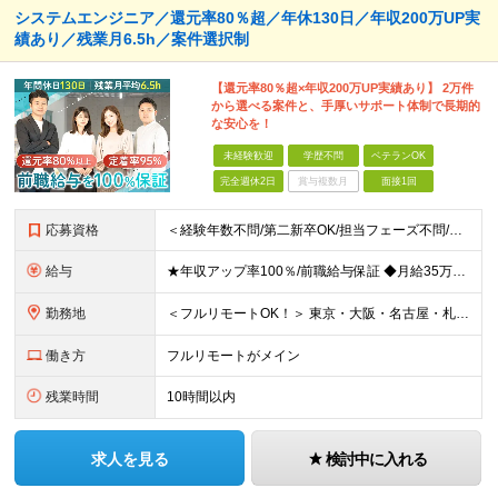
システムエンジニア／還元率80％超／年休130日／年収200万UP実
績あり／残業月6.5h／案件選択制
【還元率80％超×年収200万UP実績あり】 2万件
から選べる案件と、手厚いサポート体制で長期的
な安心を！
未経験歓迎
学歴不問
ベテランOK
完全週休2日
賞与複数月
面接1回
応募資格
＜経験年数不問/第二新卒OK/担当フェーズ不問/ブランクOK＞ ◆開発またはインフラに携わった経験がある方（業界・経験年数不問） ◆学歴不問 ＼＼まずは気軽にご応募ください！／／ ★研修明けで数ヶ
給与
★年収アップ率100％/前職給与保証 ◆月給35万円～110万円＜入社時から年収200万円UP実現多数！還元率80％以上＞ ※上記は最低保証額。経験・年齢・能力などを考慮の上、優遇いたします。 ※上
勤務地
＜フルリモートOK！＞ 東京・大阪・名古屋・札幌・福岡の本社・支社及び周辺のプロジェクト先（関東・関西・東海・北海道・福岡）での勤務となります。 ※勤務地はお選びいただけます ※希望されない転勤は発
働き方
フルリモートがメイン
残業時間
10時間以内
求人を見る
検討中に入れる