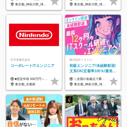
着率96％以上｜副業OK｜住
年休134日｜リモートOK
東京都_神奈川県_埼玉県_千葉県_大阪府_愛知県_北海道_青森県_岩手県_宮城県_秋田県_山形県_福島県_茨城県_栃木県_群馬県_新潟県_山梨県_長野県_富山県_石川県_福井県_静岡県_岐阜県_三重県_兵庫県_京都府_滋賀県_奈良県_和歌山県_広島県_岡山県_鳥取県_島根県_山口県_徳島県_香川県_愛媛県_高知県_福岡県_熊本県_佐賀県_長崎県_大分県_宮崎県_鹿児島県_沖縄県
東京都_神奈川県_埼玉県_千葉県_大阪府_愛知県_北海道_青森県_岩手県_宮城県_秋田県_山形県_福島県_茨城県_栃木県_群馬県_新潟県_山梨県_長野県_富山県_石川県_福井県_静岡県_岐阜県_三重県_兵庫県_京都府_滋賀県_奈良県_和歌山県_広島県_岡山県_鳥取県_島根県_山口県_徳島県_香川県_愛媛県_高知県_福岡県_熊本県_佐賀県_長崎県_大分県_宮崎県_鹿児島県_沖縄県
宅手当
任天堂株式会社
株式会社ミライル
コーポレートITエンジニア
初級エンジニア/未経験歓迎/
文系OK/定着率100％/最長1
年の自社ITスクール研修あ
■想定年収 500万円～900万円 月給制 月給278,000円～ ※残業が発生した場合、残業代を別途全額支給します ※試用期間2ヶ月あり(待遇や給与に差異はありません)
＼全国の各拠点で募集中！／ 給与は以下の通り、勤務地により異なります。 札幌：月給23万円～27万円 仙台：月給22万円～26万円 新潟：月給22万円～26万円 東京：月給26万円～30万円 大阪：月給24万円～29万円 福岡：月給23.5万円～27万円 沖縄：月給21万円～26万円 ◎給与は知識や経験を考慮して決定します。 ◎残業は別途全額支給します。 ◎試用期間12カ月あり（給与は以下の通りです。その他条件に変更はありません） （試用期間の給与） 札幌：月給18.6万円～ 仙台：月給19万円～ 新潟：月給18万円～ 東京：月給22万円～ 大阪：月給20.8万円～ 福岡：月給19万円～ 沖縄：月給18万円～
り/年休130日
東京都_京都府
東京都_神奈川県_埼玉県_千葉県_大阪府_愛知県_北海道_青森県_岩手県_宮城県_秋田県_山形県_福島県_茨城県_栃木県_群馬県_新潟県_山梨県_長野県_富山県_石川県_福井県_静岡県_岐阜県_三重県_兵庫県_京都府_滋賀県_奈良県_和歌山県_広島県_岡山県_鳥取県_島根県_山口県_徳島県_香川県_愛媛県_高知県_福岡県_熊本県_佐賀県_長崎県_大分県_宮崎県_鹿児島県_沖縄県