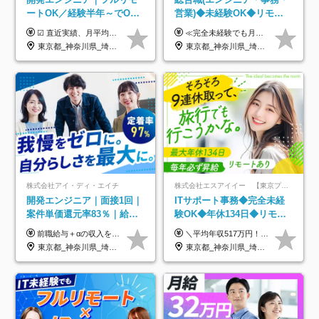
ートOK／経験半年～でOK
営業)◆未経験OK◆リモー
／実質還元率80～90%／前
トあり◆残業月3h◆服装髪
☑︎ 直近実績、月平均17,000円の昇給 ☑︎ 前職給与100%保証 ☑︎ 実質還元率80～90% ☑︎ 待機時も給与は満額支給 月給35万円～70万円＋交通費など各種手当 ※想定年収：4,200,000円～10,560,000円 ※経験・能力等を考慮の上で決定します。 ※上記金額には、みなし残業手当（50時間分・104,000円～212,000円）を含みます。超過分は別途追加支給します。 ┗残業時間は月平均10時間、多い時でも20時間程度と安定しております ★単価連動型の給与体系ではないため、万が一待機になってもその間の給与は満額支給しています。 ＜1年間の昇給事例をご紹介！＞ ・20代/フロントエンドエンジニア：月給274,000円→月給362,000円（＋88,000円/月） ・20代/iOSエンジニア：月給237,000円→月給287,000円（＋50,000円/月） ・20代/Androidエンジニア：月給316,000円→月給374,000円（＋58,000円/月） ・30代/Javaエンジニア（上流）：月給340,000円→月給418,000円（＋78,000円/月） ・30代/PMO：月給340,000円→月給418,000円（＋78,000円/月）
≪完全未経験でも月給40万円以上も可能です！≫ -------------- 【1】ITエンジニア 月給26万円～50万円＋プロジェクト手当＋資格手当 【2】IT事務、営業事務 月給26万円～50万円＋プロジェクト手当＋資格手当 ≪【1】【2】共通≫ ★上記給与には固定残業代20時間分(月3万719円～)を含みます。残業が超過した場合は、追加支給します(残業は月平均3時間とほぼ発生しません。残業がなくても、固定残業代は支給されます) ★試用期間6ヵ月あり（期間中は月給23万1000円～。固定残業代20時間分3万719円～を含む／超過分は別途支給） -------------- 【3】SES営業、SaaS営業 月給30万円以上＋インセンティブ＋各種手当 ★上記給与には固定残業代45時間分(月7万6967円～)を含みます。残業が超過した場合は、追加支給します(残業は月平均3時間とほぼ発生しません。残業がなくても、固定残業代は支給されます) ★試用期間6ヵ月あり(期間中も給与や福利厚生は同じです)
給保証／AI系など最先端案
型自由
東京都_神奈川県_埼玉県_千葉県_大阪府_愛知県_北海道_青森県_岩手県_宮城県_秋田県_山形県_福島県_茨城県_栃木県_群馬県_新潟県_山梨県_長野県_富山県_石川県_福井県_静岡県_岐阜県_三重県_兵庫県_京都府_滋賀県_奈良県_和歌山県_広島県_岡山県_鳥取県_島根県_山口県_徳島県_香川県_愛媛県_高知県_福岡県_熊本県_佐賀県_長崎県_大分県_宮崎県_鹿児島県_沖縄県
東京都_神奈川県_埼玉県_千葉県_大阪府_愛知県_北海道_青森県_岩手県_宮城県_秋田県_山形県_福島県_茨城県_栃木県_群馬県_新潟県_山梨県_長野県_富山県_石川県_福井県_静岡県_岐阜県_三重県_兵庫県_京都府_滋賀県_奈良県_和歌山県_広島県_岡山県_鳥取県_島根県_山口県_徳島県_香川県_愛媛県_高知県_福岡県_熊本県_佐賀県_長崎県_大分県_宮崎県_鹿児島県_沖縄県
件多数
株式会社アイ・ディ・エイチ
株式会社エスアイイー 【東京プロマーケット上場】
開発エンジニア｜面接1回｜
ITサポート事務◆完全未経
案件単価還元率83％｜給与
験OK◆年休134日◆リモー
UP保証｜年休140日｜在宅
トOK◆残業月7h以下◆賞与
前職給与＋αの収入を保証 月給42万円～120万円＋各種手当＋賞与 給与基準が明確かつ高還元です。 一人ひとりが安定した環境のもと、長く活躍できる職場を目指しています。 ※平均年収650万円 ・還元率83％ ・各種手当について 職能手当／職務手当／資格手当／営業手当 など ※前職での経験・能力、給与などを考慮の上、当社規定により優遇いたします ※試用期間あり（3ヶ月／期間中の条件に変動はありません） ※上記金額には固定残業代（78,948円～225,564円/月30時間分）を含みます 超過分は別途全額支給いたします ・年収UPを保証 過去には転職時に〈年収200万円UP〉したエンジニアも在籍しています。入社時だけでなく、入社後も安心の給与水準で働ける環境です。キャリアや技術力が正当に評価されていないと感じていたら、一度面接でお話ししましょう！ 当社では管理職の人数は最低限にし、無駄な管理をしません。その費用削減分を社員の給与に還元しています！
＼平均年収517万円！入社5年目まで毎年必ず昇給／ ■賞与年3回 ■年収800万円以上も可 ■入社3年以上の平均年収469.2万円 月給23万2000円以上＋賞与年3回＋各種手当 ☆入社5年目まで最大1万5000円の定期昇給を確約 ┃各種手当充実 ・規定の資格を取得すれば、2000円～5万円を毎月支給（2万4000円～60万円／年） ・研修中に取得した取得率95％の資格でも研修後の給料UP ※月給は年齢・経験・能力を考慮して、優遇いたします ※上記月給金額は固定残業代（20時間/3万1300円円以上）を含み、超過分は別途支給いたします ※試用期間（6ヶ月）は月給に変動はありますが、その他待遇に差異はありません ├入社後1ヶ月～3ヶ月間は、月給20万1900円となります └上記金額は固定残業代（10時間／1万6000円）を含み、超過分は別途支給いたします
利用率9割｜独立支援・副業
年3回◆5年目まで必ず昇給
東京都_神奈川県_埼玉県_千葉県_大阪府_愛知県_北海道_青森県_岩手県_宮城県_秋田県_山形県_福島県_茨城県_栃木県_群馬県_新潟県_山梨県_長野県_富山県_石川県_福井県_静岡県_岐阜県_三重県_兵庫県_京都府_滋賀県_奈良県_和歌山県_広島県_岡山県_鳥取県_島根県_山口県_徳島県_香川県_愛媛県_高知県_福岡県_熊本県_佐賀県_長崎県_大分県_宮崎県_鹿児島県_沖縄県
東京都_神奈川県_埼玉県_千葉県_大阪府_愛知県_北海道_青森県_岩手県_宮城県_秋田県_山形県_福島県_茨城県_栃木県_群馬県_新潟県_山梨県_長野県_富山県_石川県_福井県_静岡県_岐阜県_三重県_兵庫県_京都府_滋賀県_奈良県_和歌山県_広島県_岡山県_鳥取県_島根県_山口県_徳島県_香川県_愛媛県_高知県_福岡県_熊本県_佐賀県_長崎県_大分県_宮崎県_鹿児島県_沖縄県
制度