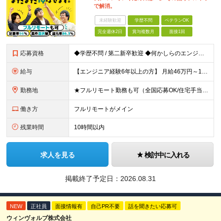
で解消。
未経験歓迎
学歴不問
ベテランOK
完全週休2日
賞与複数月
面接1回
応募資格
◆学歴不問 / 第二新卒歓迎 ◆何かしらのエンジニア経験をお持ちの方 （言語・期間・フェーズ不問） 経験浅めの方も遠慮なくご応募ください！ ■入社前Q＆A ────── ◎実力に見合った報酬が手に
給与
【エンジニア経験6年以上の方】 月給46万円～100万円（固定残業代含む） ※上記月給には月30時間分の固定残業代（月8万7,400円～月19万円）を含む。超過分は全額支給。 【エンジニア経験4年以
勤務地
★フルリモート勤務も可（全国応募OK/住宅手当を支給します） ※案件によって常駐が必要になる場合があります。 ※希望がない限り、転勤はありません ※U・Iターン歓迎 ★ルトラの社員は全国各地で活躍中
働き方
フルリモートがメイン
残業時間
10時間以内
求人を見る
検討中に入れる
掲載終了予定日：
2026.08.31
NEW
正社員
面接情報有
自己PR不要
話を聞きたい応募可
ウィンヴォルブ株式会社