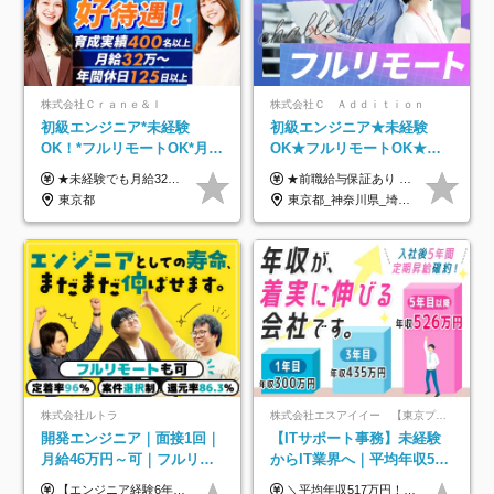
株式会社Ｃｒａｎｅ＆Ｉ
株式会社Ｃ Ａｄｄｉｔｉｏｎ
初級エンジニア*未経験
初級エンジニア★未経験
OK！*フルリモートOK*月給
OK★フルリモートOK★月
32万～*残業月9.8h*1ヶ月の
給32万円～★残業月10h＆
★未経験でも月給32万円スタート★ 月収32万円～35万円＋各種手当（資格手当だけで毎月15万の上乗せ実績あり！） ★資格手当豊富！1資格につき最大3万円支給 ★功績手当の導入で、毎月のお給与に上乗せで最大10万円支給している社員も！ ★1回の昇級で年収数十万UPも可 ★ゆくゆくは年収1000万以上も目指せる 年俸384万円～1,162万8,000円（12分割） ※経験・スキルを考慮の上決定します ※上記金額には固定残業代（月30h分・60,800円～66,500円）を含みます ※超過分は別途全額支給します ※試用期間2ヶ月間あり（その他待遇に差異はありません）
★前職給与保証あり ★月給32万円以上＋インセンティブあり 月給32万円以上＋インセンティブ＋各種手当 ※上記には固定残業代（月30時間・44,400円～）を含みます ※超過分は別途支給します ※試用期間はございません ★＼成果＝あなたの収入／★ 【1】案件単価ー8万円＝あなたの給与 参画したプロジェクトの案件単価から 一律8万円引いた金額があなたの給与です！ （月給例） ■1人称での構築・小規模な詳細設計 案件単価55万円ー8万円＝月給47万円（還元率85.5%） ■大型案件の設計・構築やプロジェクト管理 案件単価90万円ー8万円＝月給82万円（還元率91.1%） ‥‥‥‥‥‥‥‥‥‥‥‥‥‥‥‥‥‥ 【2】月給の他にも豊富なインセンティブあり 全員が月3～13万円のインセンティブをゲットしています！ ≪インセンティブ制度≫ 稼働している現場で増員・交代が発生し、 当社の人員を配属が決定した際に支給。 ◇C Addition正社員が参画 ：実粗利の10%／毎月 ◇協力会社所属の社員が参画：実粗利の30%／毎月 ≪リファラル制度≫ あなたの知り合いが当社のメンバーになった際に、 毎月1人あたり2万円支給します◎ ‥‥‥‥‥‥‥‥‥‥‥‥‥‥‥‥‥‥
研修*資格取得率100％
年休120日以上★副業可
東京都
東京都_神奈川県_埼玉県_千葉県_大阪府_愛知県_北海道_青森県_岩手県_宮城県_秋田県_山形県_福島県_茨城県_栃木県_群馬県_新潟県_山梨県_長野県_富山県_石川県_福井県_静岡県_岐阜県_三重県_兵庫県_京都府_滋賀県_奈良県_和歌山県_広島県_岡山県_鳥取県_島根県_山口県_徳島県_香川県_愛媛県_高知県_福岡県_熊本県_佐賀県_長崎県_大分県_宮崎県_鹿児島県_沖縄県
株式会社ルトラ
株式会社エスアイイー 【東京プロマーケット上場】
開発エンジニア｜面接1回｜
【ITサポート事務】未経験
月給46万円～可｜フルリモ
からIT業界へ｜平均年収517
ートも可｜案件選択制｜定
万円｜ホワイト企業認定｜
【エンジニア経験6年以上の方】 月給46万円～100万円（固定残業代含む） ※上記月給には月30時間分の固定残業代（月8万7,400円～月19万円）を含む。超過分は全額支給。 【エンジニア経験4年以上の方】 月給42万円～100万円（固定残業代含む） ※上記月給には月30時間分の固定残業代（月7万9,800円～月19万円）を含む。超過分は全額支給。 【エンジニア経験4年未満の方】 月給38万円～100万円（固定残業代含む） ※上記月給には月30時間分の固定残業代（月7万2,200円～月19万円）を含む。超過分は全額支給。 ※経験、スキル、前職給与などを踏まえて決定。 ◆ルトラの給与制度のポイント！◆ ・社員の95%が入社時に年収UP！最高で300万円UPの実績も ・平均還元率86.3%（交通費・住宅手当・会社負担分の社保も含む） ・人柄やポテンシャルを評価し、スキル以上の希望年収を提示することも ・退職金制度やリファラル手当（平均50万円）あり
＼平均年収517万円！入社5年目まで毎年必ず昇給／ ■賞与年3回 ■年収800万円以上も可 ■入社3年以上の平均年収469.2万円 月給23万2000円以上＋賞与年3回＋各種手当 ☆入社5年目まで最大1万5000円の定期昇給を確約 ┃各種手当充実 ・規定の資格を取得すれば、2000円～5万円を毎月支給（2万4000円～60万円／年） ・研修中に取得した取得率95％の資格でも研修後の給料UP ※月給は年齢・経験・能力を考慮して、優遇いたします ※上記月給金額は固定残業代（20時間/3万1300円円以上）を含み、超過分は別途支給いたします ※試用期間（6ヶ月）は月給に変動はありますが、その他待遇に差異はありません ├入社後1ヶ月～3ヶ月間は、月給20万1900円となります └上記金額は固定残業代（10時間／1万6000円）を含み、超過分は別途支給いたします