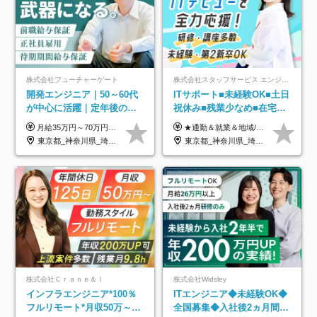
株式会社フューチャーゲート
株式会社スタッフサービス エンジニアリング事業本部
開発エンジニア｜50～60代
ITサポート■未経験OK■土日
が中心に活躍｜定年後の給
祝休み■残業少なめ■在宅実
与減ナシ｜年収50万円アッ
績あり■約900種類のスキル
月給35万円～70万円（固定残業代30時間分63,869円～を含む）+賞与年1回 ※30時間を超える分は別途支給します ●これまでのご経験・スキル・前職給与をできる限り考慮します ●待機期間も給与を100％支給します ●試用期間中も給与や福利厚生は同じです ≪年収を維持しながら長く働けます！≫ 一般的な企業では55歳や60歳を機に年収が下がりますが、 当社は役職などではなく「スキルや経験」で評価。 エンジニアとして長く働きながら あなたにふさわしい年収を維持できます！
★通勤＆就業＆地域/住宅＆役職手当あり ★残業代は全額支給 ★選べる給与制度あり！ ■東京・神奈川・千葉・埼玉勤務の場合 月給24.5万円～55万円＋諸手当 （残業代は全額支給） (20,000円の地域/住宅手当込み) ■愛知・京都・大阪・兵庫勤務の場合 月給24万円以上＋諸手当 （残業代は全額支給） (15,000円の地域/住宅手当込み) ■茨城・栃木・群馬・静岡・三重・滋賀・広島・福岡勤務の場合 月給23.5万円以上＋諸手当 （残業代は全額支給） (10,000円の地域/住宅手当込み) ■北海道・宮城・山梨・長野・岐阜・奈良・和歌山・岡山勤務の場合 月給23万円以上＋諸手当 （残業代は全額支給） (5,000円の地域/住宅手当込み) ■その他のエリア勤務の場合 月給22.5万円以上＋諸手当 （残業代は全額支給） ※経験や能力を考慮し、当社規定により優遇します 【昇給：年一回実施】 【選べる給与制度】 ★収入を重視する方に… 「変動型人事制度」の選択も可能（派遣先からの評価に応じて収入アップ！） ※年2回のタイミングで希望者と面談の上決定します。
プ実績／昇給率92％（直近3
アップ講座あり■全国募集
東京都_神奈川県_埼玉県_千葉県
東京都_神奈川県_埼玉県_千葉県_大阪府_愛知県_北海道_岩手県_宮城県_山形県_福島県_茨城県_栃木県_群馬県_山梨県_長野県_富山県_石川県_静岡県_岐阜県_三重県_兵庫県_京都府_滋賀県_奈良県_広島県_岡山県_山口県_愛媛県_福岡県_熊本県_長崎県
年）
株式会社Ｃｒａｎｅ＆Ｉ
株式会社Widsley
インフラエンジニア*100％
ITエンジニア◆未経験OK◆
フルリモート*月収50万～*
全国募集◆入社後2ヵ月間は