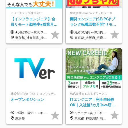
アワーズシップ株式会社
株式会社Phoenixテクノロジーズ
【インフラエンジニア】全
開発エンジニア(SE/PG)*ブ
員リモート勤務中■残業月
ランク転職回数不問*リモー
3h■最大3ヶ月の連休あり■
ト案件多数*残業ほぼ0*通院
★月給35万～80万スタートも可 【未経験の方】 ■月給26万～80万＋賞与年2回（年2ヶ月分） 【何かしらのインフラエンジニア経験をお持ちの方】 ■月給35万～80万＋賞与年2回（年2ヶ月分） ※スキル・経験などを考慮し決定します ※試用期間6ヶ月あり。期間中は契約社員となります。その他の待遇に差異はありません（試用期間終了後、昇給の可能性あり） ※上記金額には固定残業代（月30時間分／4万9600円～15万2600円）を含みます。超過分は別途支給いたします。 ＼頑張りはインセンティブで還元！／ クライアントに貢献度を評価され、当社のエンジニアが追加で案件に参画することになるなど、会社にとって利益になる行動はしっかり評価します。 会社の成長に貢献できていることを実感でき、「もっと頑張ろう」と思える体制づくりを整えています！
月給30万円～60万円+住宅手当+職能手当+役職手当+決算賞与+報奨金 ※経験・能力を考慮し、優遇します ※給与には20時間分のみなし時間外手当(3万7000円以上)を含みます(超過時間分は別途追加支給) ※試用期間3～6ヵ月あり(その間の給与、待遇に差異なし) ※場合によって契約社員での採用の可能性あり(面接時に応相談)
年休126日■20～30代活躍
のための半休制度あり
東京都_神奈川県_埼玉県_千葉県_大阪府
東京都_大阪府_兵庫県_京都府_福岡県
中！
株式会社TVer【ポジションマッチ登録】
株式会社まぁぶるずワークス
オープンポジション
ITエンジニア｜完全未経験
OK｜入社後3カ月Java研修
｜リモート率8割以上｜充実
ご経験・能力・スキル等により、当社基準にて優遇・相談のうえ決定いたします。
＼ボーナスあり！初年度から年収300万円以上／ ■月給25万円～35万円＋残業代全額支給＋各種手当＋賞与年1回 ◎経験・年齢・スキルなどを考慮し、できるだけ優遇します ◎試用期間中(3カ月)は契約社員で、月給21万円＋諸手当になります。 (試用期間中は残業が発生しません。その他の待遇に変更はありません) ----------------- ＼3つの評価軸！実力次第で早期収入アップ！／ 【1】スキル(IT理解、実装力、設計) 【2】実務力(現場評価、コミュ力、品質) 【3】姿勢(自走力、意欲、責任感) この3つの評価軸で、3カ月ごとに評価。社内グレードにより、給与が決まる明確な仕組みです。何ができれば給与が上がるのか分かりやすく、実力や努力次第で早期に収入を増やせます！ 【固定残業代について】 なし（残業代は、実際の労働時間に応じて別途全額支給）
のキャリア支援｜残業月10h
東京都
東京都_神奈川県_埼玉県_千葉県_大阪府_愛知県_北海道_青森県_岩手県_宮城県_秋田県_山形県_福島県_茨城県_栃木県_群馬県_新潟県_山梨県_長野県_富山県_石川県_福井県_静岡県_岐阜県_三重県_兵庫県_京都府_滋賀県_奈良県_和歌山県_広島県_岡山県_鳥取県_島根県_山口県_徳島県_香川県_愛媛県_高知県_福岡県_熊本県_佐賀県_長崎県_大分県_宮崎県_鹿児島県_沖縄県