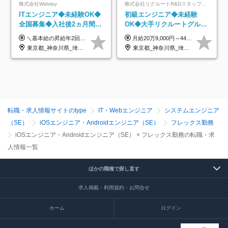
株式会社Widsley
株式会社リクルートR&Dスタッフィング【リクルートグループ】
ITエンジニア◆未経験OK◆
初級エンジニア◆未経験
全国募集◆入社後2ヵ月間は
OK◆大手リクルートグルー
研修のみ◆フルリモート
プ正社員◆独自の教育体制
＼基本給の昇給年2回＆プロジェクト手当による昇給年12回！！／ 【経験者の場合】 月給33万円～70万円＋プロジェクト手当＋資格手当 ★スキルや経験を考慮の上、優遇します ★上記給与には固定残業代20時間分(月4万3883円～)を含みます。残業が超過した場合は、追加支給します(残業は月平均3時間とほぼ発生しません。残業がなくても、固定残業代は支給されます) ★試用期間中も、月給や福利厚生等は同じです ---------- 【未経験者の場合】 月給26万円～50万円＋プロジェクト手当＋資格手当 ★スキルや経験を考慮の上、優遇します ★上記給与には固定残業代20時間分(月3万719円～)を含みます。残業が超過した場合は、追加支給します(残業は月平均3時間とほぼ発生しません。残業がなくても、固定残業代は支給されます) ★試用期間6ヵ月あり ・1ヶ月目～：月給23万円～ ・2ヶ月目～6ヶ月目：月給23万円～＋プロジェクト手当1～3万円 （上記給与にはそれぞれ固定残業代20時間分(月3万719円～)を含み、超過した場合は追加支給します。） ---------- 【プロジェクト手当について】 参画するプロジェクトの単価に応じて毎月の歩合給を支給します 業界内でもトップクラスの高還元です！
月給20万9,000円～44万円 ※試用期間6カ月あり（期間中の待遇に変更なし） ※経験・能力・前給を考慮の上、決定いたします ※時間外手当100％支給 ※派遣就業先が変更となる場合には、就業規則、労使協定等に基づき賃金が変更となる可能性があります
OK◆残業月3h◆服装髪型自
◆住宅手当制度あり/s
東京都_神奈川県_埼玉県_千葉県_大阪府_愛知県_北海道_青森県_岩手県_宮城県_秋田県_山形県_福島県_茨城県_栃木県_群馬県_新潟県_山梨県_長野県_富山県_石川県_福井県_静岡県_岐阜県_三重県_兵庫県_京都府_滋賀県_奈良県_和歌山県_広島県_岡山県_鳥取県_島根県_山口県_徳島県_香川県_愛媛県_高知県_福岡県_熊本県_佐賀県_長崎県_大分県_宮崎県_鹿児島県_沖縄県
東京都_神奈川県_埼玉県_千葉県_大阪府_愛知県_青森県_岩手県_宮城県_秋田県_山形県_福島県_茨城県_栃木県_群馬県_山梨県_長野県_福井県_静岡県_岐阜県_三重県_兵庫県_京都府_滋賀県_奈良県_広島県_岡山県_山口県_香川県_福岡県_熊本県_佐賀県_長崎県_大分県_宮崎県_鹿児島県
由
転職・求人情報サイトのtype
IT・Webエンジニア
システムエンジニア
（SE）
iOSエンジニア・Androidエンジニア（SE）
フレックス勤務
iOSエンジニア・Androidエンジニア（SE） × フレックス勤務の転職・求
人情報一覧
ほかの職種で探し直す
求人掲載・利用規約・お問合せ
ホーム
ログイン