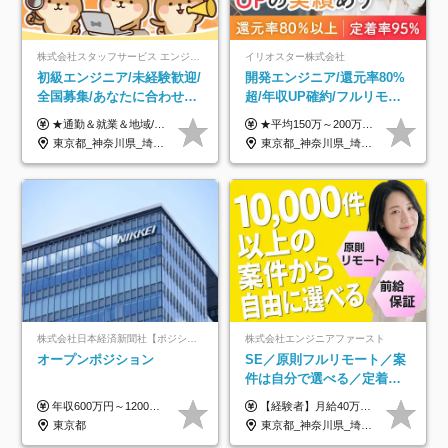
株式会社スタッフサービス エンジニアリング事業本部
イリオスター株式会社
初級エンジニア/未経験歓迎/
開発エンジニア/還元率80%
全国募集/あなたに合わせた
超/年収UP確約/フルリモ
オリジナル研修をご用
OK/年休130日/平均残業7h/
★通勤＆就業＆地域/住宅＆役職手当あり ★残業代は全額支給 ★選べる給与制度あり！ ■東京・神奈川・千葉・埼玉勤務の場合 月給24.5万円～55万円＋諸手当 （残業代は全額支給） (20,000円の地域/住宅手当込み) ■愛知・京都・大阪・兵庫勤務の場合 月給24万円以上＋諸手当 （残業代は全額支給） (15,000円の地域/住宅手当込み) ■茨城・栃木・群馬・静岡・三重・滋賀・広島・福岡勤務の場合 月給23.5万円以上＋諸手当 （残業代は全額支給） (10,000円の地域/住宅手当込み) ■北海道・宮城・山梨・長野・岐阜・奈良・和歌山・岡山勤務の場合 月給23万円以上＋諸手当 （残業代は全額支給） (5,000円の地域/住宅手当込み) ■その他のエリア勤務の場合 月給22.5万円以上＋諸手当 （残業代は全額支給） ※経験や能力を考慮し、当社規定により優遇します 【昇給：年一回実施】 【選べる給与制度】 ★収入を重視する方に… 「変動型人事制度」の選択も可能（派遣先からの評価に応じて収入アップ！） ※年2回のタイミングで希望者と面談の上決定します。
★平均150万～200万円年収UPを実現！ ★前職給与を100％保証！ ★案件内容の開示・明確な評価体制あり ⇒クライアント評価で即昇給を実現したケースも◎ ★年12回（毎月昇給チャンスあり） ■月給35万円～103万円 ※経験・能力・前職給与を考慮し、決定 ※上記給与には月30時間分(6万6500円以上)の固定残業代が含まれます。超過分は手当として別途支給します ※試用期間3ヶ月あり(期間中の給与・待遇面に差異はありません) ▼収入アップの実例をご紹介 ───────────── ★働き方改革をした30代男性（PG） 子どもが生まれたばかりなのに、忙しい現場で残業も月50～60時間が当たり前。 ⇒残業ほぼゼロ＆週3リモートの働き方に！しかも給与もアップ！ ★収入アップした30代男性（PM） 子供が3人いて家計も苦しく、残業代で稼ぐ日々… ⇒残業をたくさんしていた年収額より、100万円以上アップしました！
意/AI・IoT/残業平均8時間
約2万件の案件から選択
東京都_神奈川県_埼玉県_千葉県_大阪府_愛知県_北海道_岩手県_宮城県_山形県_福島県_茨城県_栃木県_群馬県_山梨県_長野県_富山県_石川県_静岡県_岐阜県_三重県_兵庫県_京都府_滋賀県_奈良県_広島県_岡山県_山口県_愛媛県_福岡県_熊本県_長崎県
東京都_神奈川県_埼玉県_千葉県_大阪府_愛知県_北海道_青森県_岩手県_宮城県_秋田県_山形県_福島県_茨城県_栃木県_群馬県_新潟県_山梨県_長野県_富山県_石川県_福井県_静岡県_岐阜県_三重県_兵庫県_京都府_滋賀県_奈良県_和歌山県_広島県_岡山県_鳥取県_島根県_山口県_徳島県_香川県_愛媛県_高知県_福岡県_熊本県_佐賀県_長崎県_大分県_宮崎県_鹿児島県_沖縄県
株式会社日本経済新聞社【ポジションマッチ登録】
株式会社エンジニアファースト
オープンポジション
SE／原則フルリモート／案
件は自分で選べる／定着率
93%／20～30代活躍中！
年収600万円～1200万円 ※上記年収は、想定年収です。住居費補助、子手当などの各種手当を含む金額です。 ※経験・能力等を考慮の上、当社規定により決定します。
【経験者】月給40万円～120万円(固定残業代含む)+各種手当 ★前職給与の総収入額を100％保証｜還元率84％〜100％ ★20代の平均年収570万円 ※月給には、みなし残業手当(月30時間／5万8000円以上)を含みます 超過分は別途追加支給 ※固定残業代は、時間外労働の有無に関わらず30時間分を、月5万8000円~15万7000円支給 ※上記を超える時間外労働分は追加で支給 【未経験者】月給21万円以上＋各種手当 固定残業なし(残業代発生分全額支給) ※6ヶ月の試用期間あり（※条件に変動なし） ▼単価連動性×還元率は84％～100％で収入の大幅UPが可能！ ・案件単価が月50万円の場合：年収417万円 ・案件単価が月70万円の場合：年収584万円 ・案件単価が月100万円の場合：年収834万円 ＜モデル年収＞ ▼400万円～500万円(入社初年度) ▼542万円～626万円(入社2年) ▼667万円～700万円(入社3年） ▼709万円～801万円(入社5年）
東京都
東京都_神奈川県_埼玉県_千葉県_大阪府_愛知県_北海道_青森県_岩手県_宮城県_秋田県_山形県_福島県_茨城県_栃木県_群馬県_新潟県_山梨県_長野県_富山県_石川県_福井県_静岡県_岐阜県_三重県_兵庫県_京都府_滋賀県_奈良県_和歌山県_広島県_岡山県_鳥取県_島根県_山口県_徳島県_香川県_愛媛県_高知県_福岡県_熊本県_佐賀県_長崎県_大分県_宮崎県_鹿児島県_沖縄県