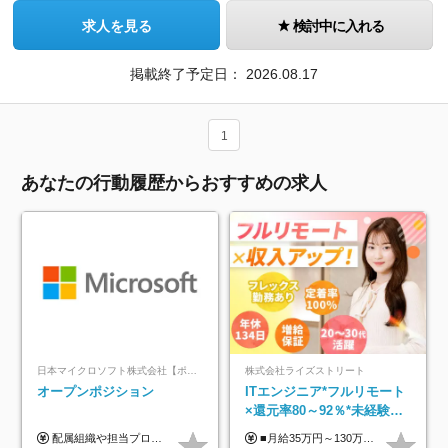
求人を見る
検討中に入れる
掲載終了予定日：
2026.08.17
1
あなたの行動履歴からおすすめの求人
日本マイクロソフト株式会社【ポジションマッチ登録】
株式会社ライズストリート
オープンポジション
ITエンジニア*フルリモート
×還元率80～92％*未経験歓
迎*年休134日*月給35万～*
配属組織や担当プロジェクトにより異なります。 ▼参考情報 ----------------------- 年俸650万～（1/12を月々支給） ※経験、能力を考慮の上、当社規定により優遇いたします。 ※時間外、休日出勤、深夜手当に対する賃金も基本年俸に含みます。
■月給35万円～130万円＋賞与年2回＋各種手当 ※システムエンジニアの経験をお持ちの方は月給41万円以上＋賞与年2回（108万円～）＋手当 ■単価（年収）アップのチャンスは最大年12回 ※残業代は1分単位で100％全額支給。サービス残業などは一切ありません ※試用期間6ヵ月（試用期間中の待遇・給与に差はありません）