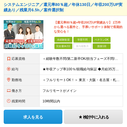
システムエンジニア／還元率80％超／年休130日／年収200万UP実
績あり／残業月6.5h／案件選択制
【還元率80％超×年収200万UP実績あり】 2万件
から選べる案件と、手厚いサポート体制で長期的
な安心を！
未経験歓迎
学歴不問
ベテランOK
完全週休2日
賞与複数月
面接1回
応募資格
＜経験年数不問/第二新卒OK/担当フェーズ不問/ブランクOK＞ ◆開発またはインフラに携わった経験がある方（業界・経験年数不問） ◆学歴不問 ＼＼まずは気軽にご応募ください！／／ ★研修明けで数ヶ
給与
★年収アップ率100％/前職給与保証 ◆月給35万円～110万円＜入社時から年収200万円UP実現多数！還元率80％以上＞ ※上記は最低保証額。経験・年齢・能力などを考慮の上、優遇いたします。 ※上
勤務地
＜フルリモートOK！＞ 東京・大阪・名古屋・札幌・福岡の本社・支社及び周辺のプロジェクト先（関東・関西・東海・北海道・福岡）での勤務となります。 ※勤務地はお選びいただけます ※希望されない転勤は発
働き方
フルリモートがメイン
残業時間
10時間以内
求人を見る
検討中に入れる