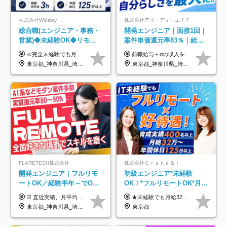
株式会社Widsley
株式会社アイ・ディ・エイチ
総合職(エンジニア・事務・
開発エンジニア｜面接1回｜
営業)◆未経験OK◆リモー
案件単価還元率83％｜給与
トあり◆残業月3h◆服装髪
UP保証｜年休140日｜在宅
≪完全未経験でも月給40万円以上も可能です！≫ -------------- 【1】ITエンジニア 月給26万円～50万円＋プロジェクト手当＋資格手当 【2】IT事務、営業事務 月給26万円～50万円＋プロジェクト手当＋資格手当 ≪【1】【2】共通≫ ★上記給与には固定残業代20時間分(月3万719円～)を含みます。残業が超過した場合は、追加支給します(残業は月平均3時間とほぼ発生しません。残業がなくても、固定残業代は支給されます) ★試用期間6ヵ月あり（期間中は月給23万1000円～。固定残業代20時間分3万719円～を含む／超過分は別途支給） -------------- 【3】SES営業、SaaS営業 月給30万円以上＋インセンティブ＋各種手当 ★上記給与には固定残業代45時間分(月7万6967円～)を含みます。残業が超過した場合は、追加支給します(残業は月平均3時間とほぼ発生しません。残業がなくても、固定残業代は支給されます) ★試用期間6ヵ月あり(期間中も給与や福利厚生は同じです)
前職給与＋αの収入を保証 月給42万円～120万円＋各種手当＋賞与 給与基準が明確かつ高還元です。 一人ひとりが安定した環境のもと、長く活躍できる職場を目指しています。 ※平均年収650万円 ・還元率83％ ・各種手当について 職能手当／職務手当／資格手当／営業手当 など ※前職での経験・能力、給与などを考慮の上、当社規定により優遇いたします ※試用期間あり（3ヶ月／期間中の条件に変動はありません） ※上記金額には固定残業代（78,948円～225,564円/月30時間分）を含みます 超過分は別途全額支給いたします ・年収UPを保証 過去には転職時に〈年収200万円UP〉したエンジニアも在籍しています。入社時だけでなく、入社後も安心の給与水準で働ける環境です。キャリアや技術力が正当に評価されていないと感じていたら、一度面接でお話ししましょう！ 当社では管理職の人数は最低限にし、無駄な管理をしません。その費用削減分を社員の給与に還元しています！
型自由
利用率9割｜独立支援・副業
東京都_神奈川県_埼玉県_千葉県_大阪府_愛知県_北海道_青森県_岩手県_宮城県_秋田県_山形県_福島県_茨城県_栃木県_群馬県_新潟県_山梨県_長野県_富山県_石川県_福井県_静岡県_岐阜県_三重県_兵庫県_京都府_滋賀県_奈良県_和歌山県_広島県_岡山県_鳥取県_島根県_山口県_徳島県_香川県_愛媛県_高知県_福岡県_熊本県_佐賀県_長崎県_大分県_宮崎県_鹿児島県_沖縄県
東京都_神奈川県_埼玉県_千葉県_大阪府_愛知県_北海道_青森県_岩手県_宮城県_秋田県_山形県_福島県_茨城県_栃木県_群馬県_新潟県_山梨県_長野県_富山県_石川県_福井県_静岡県_岐阜県_三重県_兵庫県_京都府_滋賀県_奈良県_和歌山県_広島県_岡山県_鳥取県_島根県_山口県_徳島県_香川県_愛媛県_高知県_福岡県_熊本県_佐賀県_長崎県_大分県_宮崎県_鹿児島県_沖縄県
制度
FLARETECH株式会社
株式会社Ｃｒａｎｅ＆Ｉ
開発エンジニア｜フルリモ
初級エンジニア*未経験
ートOK／経験半年～でOK
OK！*フルリモートOK*月給
／実質還元率80～90%／前
32万～*残業月9.8h*1ヶ月の
☑︎ 直近実績、月平均17,000円の昇給 ☑︎ 前職給与100%保証 ☑︎ 実質還元率80～90% ☑︎ 待機時も給与は満額支給 月給35万円～70万円＋交通費など各種手当 ※想定年収：4,200,000円～10,560,000円 ※経験・能力等を考慮の上で決定します。 ※上記金額には、みなし残業手当（50時間分・104,000円～212,000円）を含みます。超過分は別途追加支給します。 ┗残業時間は月平均10時間、多い時でも20時間程度と安定しております ★単価連動型の給与体系ではないため、万が一待機になってもその間の給与は満額支給しています。 ＜1年間の昇給事例をご紹介！＞ ・20代/フロントエンドエンジニア：月給274,000円→月給362,000円（＋88,000円/月） ・20代/iOSエンジニア：月給237,000円→月給287,000円（＋50,000円/月） ・20代/Androidエンジニア：月給316,000円→月給374,000円（＋58,000円/月） ・30代/Javaエンジニア（上流）：月給340,000円→月給418,000円（＋78,000円/月） ・30代/PMO：月給340,000円→月給418,000円（＋78,000円/月）
★未経験でも月給32万円スタート★ 月収32万円～35万円＋各種手当（資格手当だけで毎月15万の上乗せ実績あり！） ★資格手当豊富！1資格につき最大3万円支給 ★功績手当の導入で、毎月のお給与に上乗せで最大10万円支給している社員も！ ★1回の昇級で年収数十万UPも可 ★ゆくゆくは年収1000万以上も目指せる 年俸384万円～1,162万8,000円（12分割） ※経験・スキルを考慮の上決定します ※上記金額には固定残業代（月30h分・60,800円～66,500円）を含みます ※超過分は別途全額支給します ※試用期間2ヶ月間あり（その他待遇に差異はありません）
給保証／AI系など最先端案
研修*資格取得率100％
東京都_神奈川県_埼玉県_千葉県_大阪府_愛知県_北海道_青森県_岩手県_宮城県_秋田県_山形県_福島県_茨城県_栃木県_群馬県_新潟県_山梨県_長野県_富山県_石川県_福井県_静岡県_岐阜県_三重県_兵庫県_京都府_滋賀県_奈良県_和歌山県_広島県_岡山県_鳥取県_島根県_山口県_徳島県_香川県_愛媛県_高知県_福岡県_熊本県_佐賀県_長崎県_大分県_宮崎県_鹿児島県_沖縄県
東京都
件多数