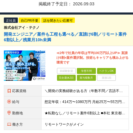
掲載終了予定日：
2026.09.03
正社員
自己PR不要
話を聞きたい応募可
株式会社アイ・テクノ
開発エンジニア／案件も工程も選べる／直請け6割／リモート案件
6割以上／残業月10h未満
≪2年で社員の年収は平均100万円以上UP≫ 直請
け6割×案件選択制。技術もキャリアも積み上がる
環境です
未経験歓迎
学歴不問
ベテランOK
完全週休2日
賞与複数月
面接1回
応募資格
＼開発の実務経験がある方（年数不問／言語不問）／ ■学歴不問／第二新卒歓迎 《こんなモヤモヤ、ありませんか？》 □単価が上がっても、給料に反映されなかった □案件を選べず、やらされ感がある □同じ
給与
想定年収：414万〜1080万円 月給25万〜55万円 ＋ 賞与年2回 ＋ 諸手当 ※残業代は別途全額支給／※経験・スキルに応じ当社規定により決定 ＼直請け6割だから、還元できる／ 間に何社も入ら
勤務地
★転勤なし／リモート案件6割以上 ■本社 東京都中央区日本橋堀留町1-5-7 YOUビル 7A ■勤務地 関東を中心としたお客様先 ※受託案件も多数ございます ※地方の方への引越サポート10万円支
働き方
リモートワークがメイン