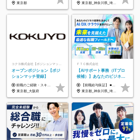
定着率100%
東京都
東京都_神奈川県_埼玉県_千葉県_大阪府_愛知県_北海道_青森県_岩手県_宮城県_秋田県_山形県_福島県_茨城県_栃木県_群馬県_新潟県_山梨県_長野県_富山県_石川県_福井県_静岡県_岐阜県_三重県_兵庫県_京都府_滋賀県_奈良県_和歌山県_広島県_岡山県_鳥取県_島根県_山口県_徳島県_香川県_愛媛県_高知県_福岡県_熊本県_佐賀県_長崎県_大分県_宮崎県_鹿児島県_沖縄県
コクヨ株式会社【ポジションマッチ登録】
ＦＴＣ株式会社
オープンポジション【ポジ
【AIサポート事務（ITプロ
ションマッチ登録】
候補）】あなたのビジネス
経験をAI業界で活かす◆IT
前職のご経験・スキル等を考慮して決定します。
【前職給与保証】 ■未経験者： 月給30万円～35万円 ■ローキャリア（経験目安1年程度）： 月給35万円～40万円 ■経験者（経験目安3年以上）： 月給40万円～60万円 ■即戦力（経験目安5年以上）： 月給45万円～80万円 ※上記金額には固定残業代30時間分 【未経験者5万5000円～7万3000円、 ローキャリア6万4000円～7万3000円、 経験者5万8000円～10万9000円、 即戦力8万2000円～14万5000円】を含みます。 ※30時間を超える場合は追加で全額支給します。 ※経験・能力・前職給与などを総合的に評価したうえでご納得いただけるよう個別決定。 未経験者の場合、前職給与とポテンシャルを査定のうえ決定いたします。 ※日本国内でのIT業界経験、または同等の実務経験と能力に応じて決定します。 ※前職給与は日本円かつ、日本国内での実績に基づき評価します。 【納得の評価システム】 ★クォーター毎に査定する評価制度導入！ 明確な評価基準で翌年度年収を上げましょう！ ★評価対象期間に在籍中のほとんどの社員が昇給し 年収アップを実現しています！ ★様々なインセンティブ制度を用意し多角的に正当評価しています！ ※試用期間6カ月（期間中の待遇等に差異なし）
未経験OK◆目指せるコンサ
東京都_大阪府
東京都_神奈川県_埼玉県_千葉県
ル