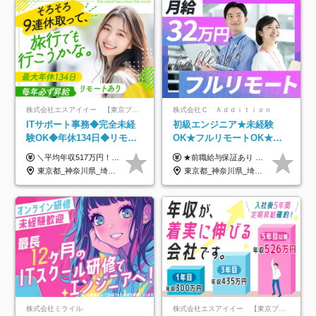
株式会社エスアイイー 【東京プロマーケット上場】
株式会社Ｃ Ａｄｄｉｔｉｏｎ
ITサポート事務◆完全未経
初級エンジニア★未経験
験OK◆年休134日◆リモー
OK★フルリモートOK★月
トOK◆残業月7h以下◆賞与
給32万円～★残業月10h＆
＼平均年収517万円！入社5年目まで毎年必ず昇給／ ■賞与年3回 ■年収800万円以上も可 ■入社3年以上の平均年収469.2万円 月給23万2000円以上＋賞与年3回＋各種手当 ☆入社5年目まで最大1万5000円の定期昇給を確約 ┃各種手当充実 ・規定の資格を取得すれば、2000円～5万円を毎月支給（2万4000円～60万円／年） ・研修中に取得した取得率95％の資格でも研修後の給料UP ※月給は年齢・経験・能力を考慮して、優遇いたします ※上記月給金額は固定残業代（20時間/3万1300円円以上）を含み、超過分は別途支給いたします ※試用期間（6ヶ月）は月給に変動はありますが、その他待遇に差異はありません ├入社後1ヶ月～3ヶ月間は、月給20万1900円となります └上記金額は固定残業代（10時間／1万6000円）を含み、超過分は別途支給いたします
★前職給与保証あり ★月給32万円以上＋インセンティブあり 月給32万円以上＋インセンティブ＋各種手当 ※上記には固定残業代（月30時間・44,400円～）を含みます ※超過分は別途支給します ※試用期間はございません ★＼成果＝あなたの収入／★ 【1】案件単価ー8万円＝あなたの給与 参画したプロジェクトの案件単価から 一律8万円引いた金額があなたの給与です！ （月給例） ■1人称での構築・小規模な詳細設計 案件単価55万円ー8万円＝月給47万円（還元率85.5%） ■大型案件の設計・構築やプロジェクト管理 案件単価90万円ー8万円＝月給82万円（還元率91.1%） ‥‥‥‥‥‥‥‥‥‥‥‥‥‥‥‥‥‥ 【2】月給の他にも豊富なインセンティブあり 全員が月3～13万円のインセンティブをゲットしています！ ≪インセンティブ制度≫ 稼働している現場で増員・交代が発生し、 当社の人員を配属が決定した際に支給。 ◇C Addition正社員が参画 ：実粗利の10%／毎月 ◇協力会社所属の社員が参画：実粗利の30%／毎月 ≪リファラル制度≫ あなたの知り合いが当社のメンバーになった際に、 毎月1人あたり2万円支給します◎ ‥‥‥‥‥‥‥‥‥‥‥‥‥‥‥‥‥‥
年3回◆5年目まで必ず昇給
年休120日以上★副業可
東京都_神奈川県_埼玉県_千葉県_大阪府_愛知県_北海道_青森県_岩手県_宮城県_秋田県_山形県_福島県_茨城県_栃木県_群馬県_新潟県_山梨県_長野県_富山県_石川県_福井県_静岡県_岐阜県_三重県_兵庫県_京都府_滋賀県_奈良県_和歌山県_広島県_岡山県_鳥取県_島根県_山口県_徳島県_香川県_愛媛県_高知県_福岡県_熊本県_佐賀県_長崎県_大分県_宮崎県_鹿児島県_沖縄県
東京都_神奈川県_埼玉県_千葉県_大阪府_愛知県_北海道_青森県_岩手県_宮城県_秋田県_山形県_福島県_茨城県_栃木県_群馬県_新潟県_山梨県_長野県_富山県_石川県_福井県_静岡県_岐阜県_三重県_兵庫県_京都府_滋賀県_奈良県_和歌山県_広島県_岡山県_鳥取県_島根県_山口県_徳島県_香川県_愛媛県_高知県_福岡県_熊本県_佐賀県_長崎県_大分県_宮崎県_鹿児島県_沖縄県
株式会社ミライル
株式会社エスアイイー 【東京プロマーケット上場】