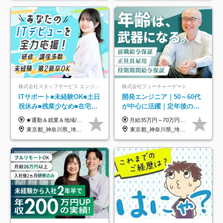
株式会社スタッフサービス エンジニアリング事業本部
株式会社フューチャーゲート
ITサポート■未経験OK■土日
開発エンジニア｜50～60代
祝休み■残業少なめ■在宅実
が中心に活躍｜定年後の給
績あり■約900種類のスキル
与減ナシ｜年収50万円アッ
★通勤＆就業＆地域/住宅＆役職手当あり ★残業代は全額支給 ★選べる給与制度あり！ ■東京・神奈川・千葉・埼玉勤務の場合 月給24.5万円～55万円＋諸手当 （残業代は全額支給） (20,000円の地域/住宅手当込み) ■愛知・京都・大阪・兵庫勤務の場合 月給24万円以上＋諸手当 （残業代は全額支給） (15,000円の地域/住宅手当込み) ■茨城・栃木・群馬・静岡・三重・滋賀・広島・福岡勤務の場合 月給23.5万円以上＋諸手当 （残業代は全額支給） (10,000円の地域/住宅手当込み) ■北海道・宮城・山梨・長野・岐阜・奈良・和歌山・岡山勤務の場合 月給23万円以上＋諸手当 （残業代は全額支給） (5,000円の地域/住宅手当込み) ■その他のエリア勤務の場合 月給22.5万円以上＋諸手当 （残業代は全額支給） ※経験や能力を考慮し、当社規定により優遇します 【昇給：年一回実施】 【選べる給与制度】 ★収入を重視する方に… 「変動型人事制度」の選択も可能（派遣先からの評価に応じて収入アップ！） ※年2回のタイミングで希望者と面談の上決定します。
月給35万円～70万円（固定残業代30時間分63,869円～を含む）+賞与年1回 ※30時間を超える分は別途支給します ●これまでのご経験・スキル・前職給与をできる限り考慮します ●待機期間も給与を100％支給します ●試用期間中も給与や福利厚生は同じです ≪年収を維持しながら長く働けます！≫ 一般的な企業では55歳や60歳を機に年収が下がりますが、 当社は役職などではなく「スキルや経験」で評価。 エンジニアとして長く働きながら あなたにふさわしい年収を維持できます！
アップ講座あり■全国募集
プ実績／昇給率92％（直近3
東京都_神奈川県_埼玉県_千葉県_大阪府_愛知県_北海道_岩手県_宮城県_山形県_福島県_茨城県_栃木県_群馬県_山梨県_長野県_富山県_石川県_静岡県_岐阜県_三重県_兵庫県_京都府_滋賀県_奈良県_広島県_岡山県_山口県_愛媛県_福岡県_熊本県_長崎県
東京都_神奈川県_埼玉県_千葉県
年）