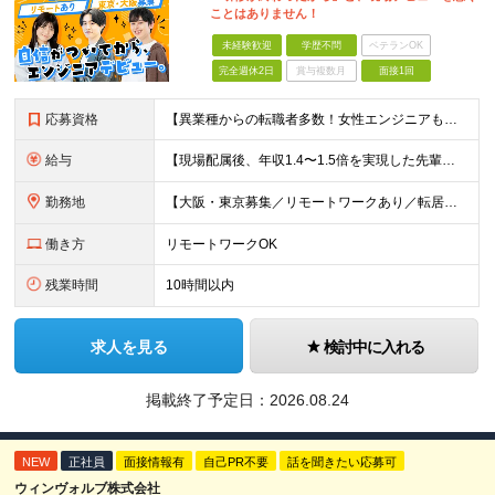
ことはありません！
未経験歓迎
学歴不問
ベテランOK
完全週休2日
賞与複数月
面接1回
応募資格
【異業種からの転職者多数！女性エンジニアも活躍中】 ◆学歴不問 ◆未経験OK ≪こんな方を歓迎しています≫ ◎未経験から成長できる環境で活躍したい方 ◎大学やスクールでIT系のスキルを学んだことのあ
給与
【現場配属後、年収1.4〜1.5倍を実現した先輩も！残業代全額支給】 ◆給与は経験やスキルに応じて決定します ◆年俸制250万円～350万円（1/12を月々支給） ≪年収UPの例≫ ◎飲食業からのキ
勤務地
【大阪・東京募集／リモートワークあり／転居を伴う転勤なし】 東京本社、大阪事務所、または東京23区内・関西（大阪・兵庫）の各クライアント先勤務 ◆入社後、約1年間はクライアント先ではなく 自社内（東
働き方
リモートワークOK
残業時間
10時間以内
求人を見る
検討中に入れる
掲載終了予定日：
2026.08.24
NEW
正社員
面接情報有
自己PR不要
話を聞きたい応募可
ウィンヴォルブ株式会社