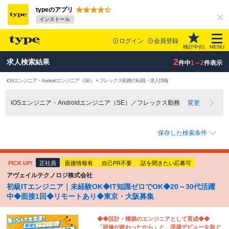
typeのアプリ
インストール
ログイン
会員登録
検討中(
0
)
MENU
2
求人検索結果
件中
1～2
件表示
iOSエンジニア・Androidエンジニア（SE） × フレックス勤務の転職・求人情報
iOSエンジニア・Androidエンジニア（SE）／フレックス勤務
変更
保存した検索条件
PICK UP!
正社員
面接情報有
自己PR不要
話を聞きたい応募可
アヴェイルテクノロジ株式会社
初級ITエンジニア｜未経験OK◆IT知識ゼロでOK◆20～30代活躍
中◆面接1回◆リモートあり◆東京・大阪募集
◆◆設計・構築のエンジニアとして育成◆◆
「研修が終わったから」と、現場デビューを急ぐ