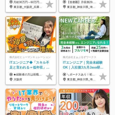
月給30万円～60万円+住宅手当+職能手当+役職手当+決算賞与+報奨金 ※経験・能力を考慮し、優遇します ※給与には20時間分のみなし時間外手当(3万7000円以上)を含みます(超過時間分は別途追加支給) ※試用期間3～6ヵ月あり(その間の給与、待遇に差異なし) ※場合によって契約社員での採用の可能性あり(面接時に応相談)
【首都圏】月収例29.5万円（月給26万円＋諸手当） 【東海・関西】月収例28.5万円（月給25万円＋諸手当） 【九州】月収例26万円（月給23万円＋諸手当） ※経験・スキル・前職給与を踏まえ、総合的に判断して決定します。 例：首都圏 月収例31万円（月給27万円＋諸手当） ◆各種手当 ・通勤手当（上限4万円まで） ・残業代手当（1分単位で全額支給） ※固定残業代制は採用しておりません ・深夜勤務手当 ・資格取得支援（ランクに応じてお祝い金1万円～10万円を支給） ◆昇給：年1回 ◆補足 ・研修中1ヶ月間は、時給1670円となります。 ・試用期間6ヶ月あり。その間の待遇に変更はありません。 ※詳細は面接時にご案内します。
のための半休制度あり
面接1回／土日面接可/SE
東京都_大阪府_兵庫県_京都府_福岡県
東京都_神奈川県_埼玉県_千葉県_大阪府_愛知県_兵庫県_京都府_福岡県
株式会社ヒューマンキュレーション
株式会社まぁぶるずワークス
ITエンジニア◆「スキル不
ITエンジニア｜完全未経験
足と言われる＝低年収」で
OK｜入社後3カ月Java研修
はない！｜ 不安を克服し、
｜リモート率8割以上｜充実
★経験者の方は前職の年収以上を保証します ★案件単価を開示した上で80％以上を還元します 月給25万円以上＋賞与年2回 ※経験や能力を考慮の上で優遇します ※試用期間が3ヶ月(その間の給与・待遇・雇用形態に変更はありません) ※月給には月20時間分のみなし残業手当(5万円)を含みます(超過分は別途支給) ★残業平均は月10時間以下ですので、毎月10時間分程度はお得です！
＼ボーナスあり！初年度から年収300万円以上／ ■月給25万円～35万円＋残業代全額支給＋各種手当＋賞与年1回 ◎経験・年齢・スキルなどを考慮し、できるだけ優遇します ◎試用期間中(3カ月)は契約社員で、月給21万円＋諸手当になります。 (試用期間中は残業が発生しません。その他の待遇に変更はありません) ----------------- ＼3つの評価軸！実力次第で早期収入アップ！／ 【1】スキル(IT理解、実装力、設計) 【2】実務力(現場評価、コミュ力、品質) 【3】姿勢(自走力、意欲、責任感) この3つの評価軸で、3カ月ごとに評価。社内グレードにより、給与が決まる明確な仕組みです。何ができれば給与が上がるのか分かりやすく、実力や努力次第で早期に収入を増やせます！ 【固定残業代について】 なし（残業代は、実際の労働時間に応じて別途全額支給）
年収アップした社員の実例
のキャリア支援｜残業月10h
大阪府
東京都_神奈川県_埼玉県_千葉県_大阪府_愛知県_北海道_青森県_岩手県_宮城県_秋田県_山形県_福島県_茨城県_栃木県_群馬県_新潟県_山梨県_長野県_富山県_石川県_福井県_静岡県_岐阜県_三重県_兵庫県_京都府_滋賀県_奈良県_和歌山県_広島県_岡山県_鳥取県_島根県_山口県_徳島県_香川県_愛媛県_高知県_福岡県_熊本県_佐賀県_長崎県_大分県_宮崎県_鹿児島県_沖縄県