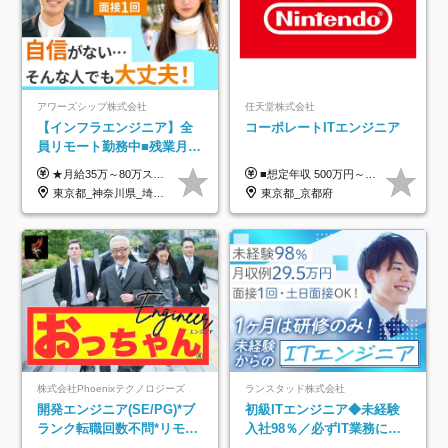
アワーズシップ株式会社
任天堂株式会社
【インフラエンジニア】全
コーポレートITエンジニア
員リモート勤務中■残業月
3h■最大3ヶ月の連休あり■
★月給35万～80万スタートも可 【未経験の方】 ■月給26万～80万＋賞与年2回（年2ヶ月分） 【何かしらのインフラエンジニア経験をお持ちの方】 ■月給35万～80万＋賞与年2回（年2ヶ月分） ※スキル・経験などを考慮し決定します ※試用期間6ヶ月あり。期間中は契約社員となります。その他の待遇に差異はありません（試用期間終了後、昇給の可能性あり） ※上記金額には固定残業代（月30時間分／4万9600円～15万2600円）を含みます。超過分は別途支給いたします。 ＼頑張りはインセンティブで還元！／ クライアントに貢献度を評価され、当社のエンジニアが追加で案件に参画することになるなど、会社にとって利益になる行動はしっかり評価します。 会社の成長に貢献できていることを実感でき、「もっと頑張ろう」と思える体制づくりを整えています！
■想定年収 500万円～900万円 月給制 月給278,000円～ ※残業が発生した場合、残業代を別途全額支給します ※試用期間2ヶ月あり(待遇や給与に差異はありません)
年休126日■20～30代活躍
東京都_神奈川県_埼玉県_千葉県_大阪府
東京都_京都府
中！
株式会社Phoenixテクノロジーズ
ランスタッド株式会社
開発エンジニア(SE/PG)*ブ
初級ITエンジニア◆未経験
ランク転職回数不問*リモー
入社98％／必ずIT業務に配
ト案件多数*残業ほぼ0*通院
属／月収例29.5万円／Web