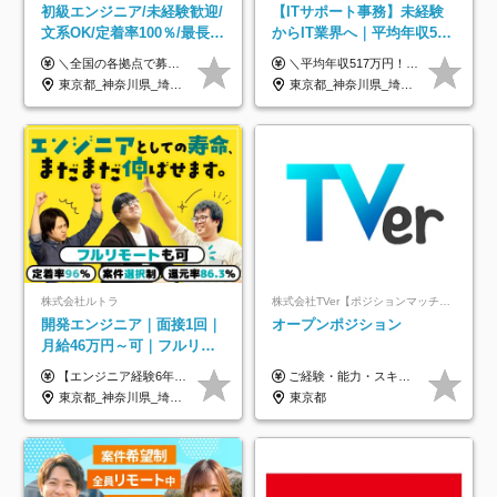
初級エンジニア/未経験歓迎/
【ITサポート事務】未経験
文系OK/定着率100％/最長1
からIT業界へ｜平均年収517
年の自社ITスクール研修あ
万円｜ホワイト企業認定｜
＼全国の各拠点で募集中！／ 給与は以下の通り、勤務地により異なります。 札幌：月給23万円～27万円 仙台：月給22万円～26万円 新潟：月給22万円～26万円 東京：月給26万円～30万円 大阪：月給24万円～29万円 福岡：月給23.5万円～27万円 沖縄：月給21万円～26万円 ◎給与は知識や経験を考慮して決定します。 ◎残業は別途全額支給します。 ◎試用期間12カ月あり（給与は以下の通りです。その他条件に変更はありません） （試用期間の給与） 札幌：月給18.6万円～ 仙台：月給19万円～ 新潟：月給18万円～ 東京：月給22万円～ 大阪：月給20.8万円～ 福岡：月給19万円～ 沖縄：月給18万円～
＼平均年収517万円！入社5年目まで毎年必ず昇給／ ■賞与年3回 ■年収800万円以上も可 ■入社3年以上の平均年収469.2万円 月給23万2000円以上＋賞与年3回＋各種手当 ☆入社5年目まで最大1万5000円の定期昇給を確約 ┃各種手当充実 ・規定の資格を取得すれば、2000円～5万円を毎月支給（2万4000円～60万円／年） ・研修中に取得した取得率95％の資格でも研修後の給料UP ※月給は年齢・経験・能力を考慮して、優遇いたします ※上記月給金額は固定残業代（20時間/3万1300円円以上）を含み、超過分は別途支給いたします ※試用期間（6ヶ月）は月給に変動はありますが、その他待遇に差異はありません ├入社後1ヶ月～3ヶ月間は、月給20万1900円となります └上記金額は固定残業代（10時間／1万6000円）を含み、超過分は別途支給いたします
り/年休130日
年休134日｜リモートOK
東京都_神奈川県_埼玉県_千葉県_大阪府_愛知県_北海道_青森県_岩手県_宮城県_秋田県_山形県_福島県_茨城県_栃木県_群馬県_新潟県_山梨県_長野県_富山県_石川県_福井県_静岡県_岐阜県_三重県_兵庫県_京都府_滋賀県_奈良県_和歌山県_広島県_岡山県_鳥取県_島根県_山口県_徳島県_香川県_愛媛県_高知県_福岡県_熊本県_佐賀県_長崎県_大分県_宮崎県_鹿児島県_沖縄県
東京都_神奈川県_埼玉県_千葉県_大阪府_愛知県_北海道_青森県_岩手県_宮城県_秋田県_山形県_福島県_茨城県_栃木県_群馬県_新潟県_山梨県_長野県_富山県_石川県_福井県_静岡県_岐阜県_三重県_兵庫県_京都府_滋賀県_奈良県_和歌山県_広島県_岡山県_鳥取県_島根県_山口県_徳島県_香川県_愛媛県_高知県_福岡県_熊本県_佐賀県_長崎県_大分県_宮崎県_鹿児島県_沖縄県
株式会社ルトラ
株式会社TVer【ポジションマッチ登録】
開発エンジニア｜面接1回｜
オープンポジション
月給46万円～可｜フルリモ
ートも可｜案件選択制｜定
【エンジニア経験6年以上の方】 月給46万円～100万円（固定残業代含む） ※上記月給には月30時間分の固定残業代（月8万7,400円～月19万円）を含む。超過分は全額支給。 【エンジニア経験4年以上の方】 月給42万円～100万円（固定残業代含む） ※上記月給には月30時間分の固定残業代（月7万9,800円～月19万円）を含む。超過分は全額支給。 【エンジニア経験4年未満の方】 月給38万円～100万円（固定残業代含む） ※上記月給には月30時間分の固定残業代（月7万2,200円～月19万円）を含む。超過分は全額支給。 ※経験、スキル、前職給与などを踏まえて決定。 ◆ルトラの給与制度のポイント！◆ ・社員の95%が入社時に年収UP！最高で300万円UPの実績も ・平均還元率86.3%（交通費・住宅手当・会社負担分の社保も含む） ・人柄やポテンシャルを評価し、スキル以上の希望年収を提示することも ・退職金制度やリファラル手当（平均50万円）あり
ご経験・能力・スキル等により、当社基準にて優遇・相談のうえ決定いたします。
着率96％以上｜副業OK｜住
東京都_神奈川県_埼玉県_千葉県_大阪府_愛知県_北海道_青森県_岩手県_宮城県_秋田県_山形県_福島県_茨城県_栃木県_群馬県_新潟県_山梨県_長野県_富山県_石川県_福井県_静岡県_岐阜県_三重県_兵庫県_京都府_滋賀県_奈良県_和歌山県_広島県_岡山県_鳥取県_島根県_山口県_徳島県_香川県_愛媛県_高知県_福岡県_熊本県_佐賀県_長崎県_大分県_宮崎県_鹿児島県_沖縄県
東京都
宅手当