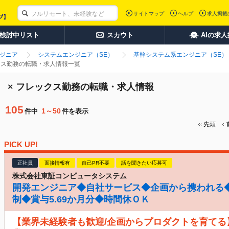
サイトマップ
ヘルプ
求人掲載
検討中リスト
スカウト
AIの求
ンジニア
システムエンジニア（SE）
基幹システム系エンジニア（SE）
ックス勤務の転職・求人情報一覧
） × フレックス勤務の転職・求人情報
105
1～50
件中
件を表示
先頭
PICK UP!
正社員
面接情報有
自己PR不要
話を聞きたい応募可
株式会社東証コンピュータシステム
開発エンジニア◆自社サービス◆企画から携われる◆
制◆賞与5.69か月分◆時間休ＯＫ
【業界未経験者も歓迎/企画からプロダクトを育てる