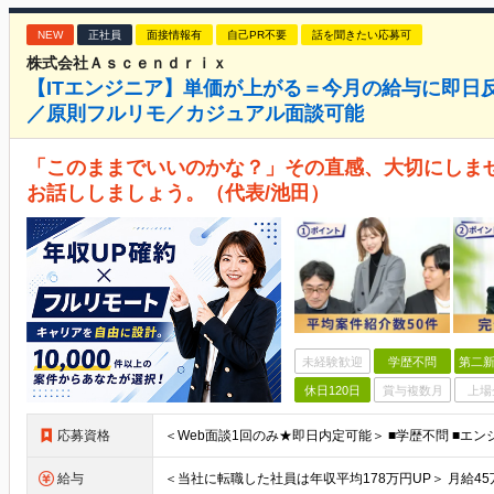
NEW
正社員
面接情報有
自己PR不要
話を聞きたい応募可
株式会社Ａｓｃｅｎｄｒｉｘ
【ITエンジニア】単価が上がる＝今月の給与に即日
／原則フルリモ／カジュアル面談可能
「このままでいいのかな？」その直感、大切にしま
お話ししましょう。（代表/池田）
未経験歓迎
学歴不問
第二新
休日120日
賞与複数月
上場
応募資格
給与