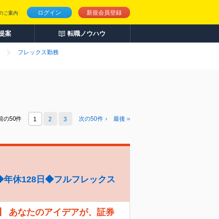
ログイン
新規会員登録
のご案内
人提案
転職ノウハウ
フレックス勤務
前の50件
次の
50
件
最後
1
2
3
年休128日◆フルフレックス
】 あなたのアイデアが、証券