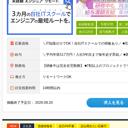
未経験歓迎
学歴不問
第二新
休日120日
賞与複数月
上場
応募資格
給与
勤務地
働き方
リモートワークOK
目安残業時間
10時間以内
求人を見る
掲載終了予定日：
2026.08.20
NEW
正社員
面接情報有
自己PR不要
話を聞きたい応募可