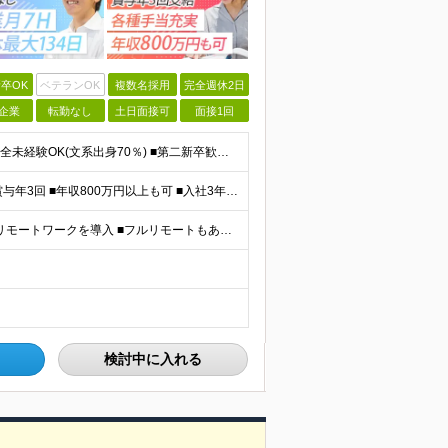
卒OK
ベテランOK
複数名採用
完全週休2日
企業
転勤なし
土日面接可
面接1回
＼IT知識ゼロでOK！自社ITスクールでの研修あり／ ■完全未経験OK(文系出身70％) ■第二新卒歓迎 ■学歴不問 └社会人未経験の方も歓迎します！ 5名以上の採用を予定しているので、同期と入社も
＼平均年収517万円！入社5年目まで毎年必ず昇給／ ■賞与年3回 ■年収800万円以上も可 ■入社3年以上の平均年収469.2万円 月給23万2000円以上＋賞与年3回＋各種手当 ☆入社5年目まで最
【研修中は完全在宅勤務】 ■7割以上のプロジェクトでリモートワークを導入 ■フルリモートもあり ■一都三県のプロジェクト先 ■転居を伴う転勤なし ＜プロジェクト先＞ 東京・神奈川・千葉・埼玉でのプロ
検討中に入れる