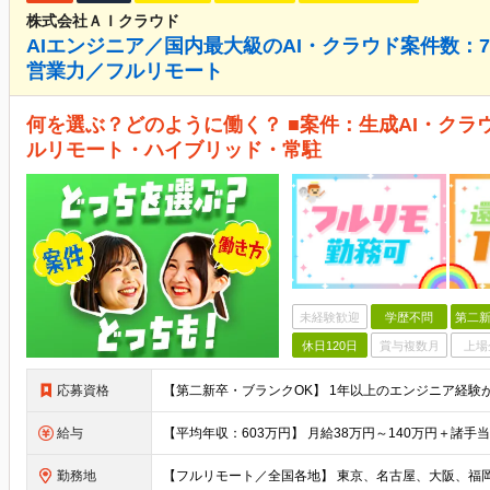
株式会社ＡＩクラウド
AIエンジニア／国内最大級のAI・クラウド案件数：7,
営業力／フルリモート
何を選ぶ？どのように働く？ ■案件：生成AI・クラ
ルリモート・ハイブリッド・常駐
未経験歓迎
学歴不問
第二新
休日120日
賞与複数月
上場
応募資格
給与
勤務地