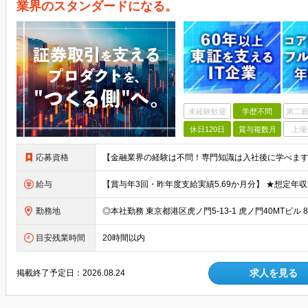
業界のスタンダードになる。
未経験歓迎
学歴不問
第二新
休日120日
賞与複数月
上場
応募資格
給与
勤務地
目安残業時間
20時間以内
求人を見る
掲載終了予定日：
2026.08.24