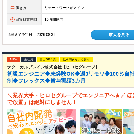
働き方
リモートワークがメイン
目安残業時間
10時間以内
求人を見る
掲載終了予定日：
2026.08.31
NEW
正社員
自己PR不要
話を聞きたい応募可
テクニカルブレイン株式会社【ヒロセグループ】
初級エンジニア◆未経験OK◆週3リモワ◆100％自
制◆フレックス◆賞与実績3カ月
＼業界大手・ヒロセグループでエンジニアへ★／ ほぼ
で放置」は絶対にしません！