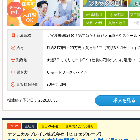
未経験歓迎
学歴不問
第二新
休日120日
賞与複数月
上場
応募資格
給与
勤務地
働き方
リモートワークがメイン
目安残業時間
20時間以内
求人を見る
掲載終了予定日：
2026.08.31
NEW
正社員
自己PR不要
話を聞きたい応募可
テクニカルブレイン株式会社【ヒロセグループ】