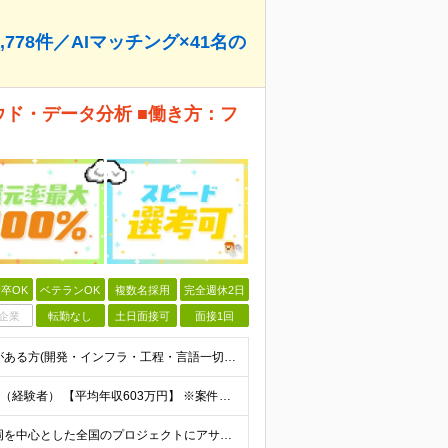
778件／AIマッチング×41名の
ウド・データ分析 ■働き方：フ
卒OK
ベテランOK
複数名採用
完全週休2日
企業
転勤なし
土日面接可
面接1回
【第二新卒・ブランクOK】 1年以上のエンジニア経験がある方(開発・インフラ・工程・言語一切不問） 文理・学歴不問 【三上さんの事例】 転職前 AWS案件を希望していましたが、資格や評価軸が不明確で
【平均年収：603万円】 月給38万円～140万円＋諸手当（経験者） 【平均年収603万円】 ※案件の契約内容や昇給額などはすべて開示します。 ※経験や能力を考慮し決定します。 ※月給には固定残業
【フルリモート／全国各地】 東京、名古屋、大阪、福岡を中心とした全国のプロジェクトにアサイン。 ※プロジェクトは完全選択制です。 ※フルリモート、ハイブリッド型、常駐案件から自由に選択可能です。 ※転