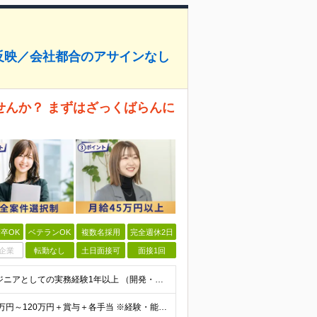
反映／会社都合のアサインなし
せんか？ まずはざっくばらんに
卒OK
ベテランOK
複数名採用
完全週休2日
企業
転勤なし
土日面接可
面接1回
＜Web面談1回のみ★即日内定可能＞ ■学歴不問 ■エンジニアとしての実務経験1年以上 （開発・インフラ・技術・工程など不問）
＜当社に転職した社員は年収平均178万円UP＞ 月給45万円～120万円＋賞与＋各手当 ※経験・能力などを考慮の上、決定します ※案件の契約内容（月単金など）や昇給、賞与額はすべてシステム上で開示し