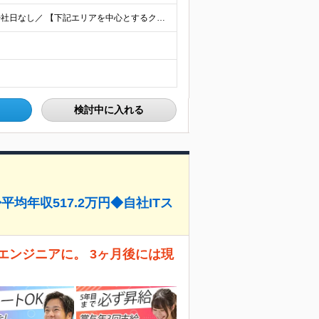
＼フルリモート、ハイブリッド、フル出勤の選択可＆帰社日なし／ 【下記エリアを中心とするクライアント先または自宅にて勤務】 ■首都圏：東京・埼玉・千葉・神奈川 ■関西：大阪・兵庫・京都・滋賀・奈良・和
検討中に入れる
平均年収517.2万円◆自社ITス
エンジニアに。 3ヶ月後には現