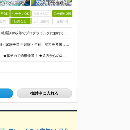
卒OK
ベテランOK
複数名採用
完全週休2日
企業
転勤なし
土日面接可
面接1回
＼実務未経験OK！第二新卒も歓迎／ ■独学やスクール・職業訓練校等でプログラミングに触れている方 ■学歴不問 └まずはお会いするスタイルです！ 建設業界のコンサルタントなど、異業種の先輩も活躍中！
月給24万円～25万円＋賞与年2回（実績3カ月分）＋住宅・家族手当 ※経験・年齢・能力を考慮し、当社規定により決定します。 ※試用期間3カ月（給与、待遇に差異はありません） ※残業代は全額支給いたしま
★週3日までリモートOK（社員の7割がフルに活用中！） ★駅チカで通勤快適！ ★遠方からのUIターンも歓迎！ ■東京本社 東京都台東区上野6丁目16番地22号 上野TGビル4階 ～アクセス～ ■各
検討中に入れる