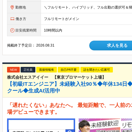
勤務地
働き方
フルリモートがメイン
目安残業時間
10時間以内
求人を見る
掲載終了予定日：
2026.08.31
NEW
正社員
面接情報有
自己PR不要
話を聞きたい応募可
株式会社エスアイイー 【東京プロマーケット上場】
【初級ITエンジニア】未経験入社90％◆年休134日◆
クール◆生成AI活用中
「遅れたくない」あなたへ。 最短距離で、一人前の
場デビューできます。