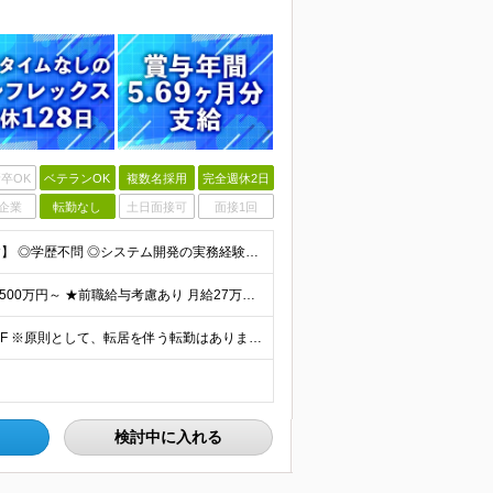
卒OK
ベテランOK
複数名採用
完全週休2日
企業
転勤なし
土日面接可
面接1回
【金融業界の経験は不問！専門知識は入社後に学べます】 ◎学歴不問 ◎システム開発の実務経験をお持ちの方 └3年以上・Java、C#いずれかの使用経験をお持ちの方を想定しております 【以下のような方は
【賞与年3回・昨年度支給実績5.69か月分】 ★想定年収500万円～ ★前職給与考慮あり 月給27万円～59万円 +残業代全額支給(1分単位、監督職以下) +人事評価による賞与年2回（4月/10月）
◎本社勤務 東京都港区虎ノ門5-13-1 虎ノ門40MTビル 8F ※原則として、転居を伴う転勤はありません ※(変更の範囲)上記を除く当社関連勤務地
検討中に入れる