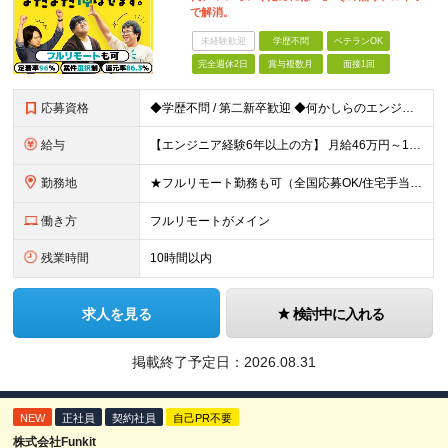
で解消。
未経験歓迎
学歴不問
ベテランOK
完全週休2日
賞与複数月
面接1回
応募資格
◆学歴不問 / 第二新卒歓迎 ◆何かしらのエンジニア経験をお持ちの方 （言語・期間・フェーズ不問） 経験浅めの方も遠慮なくご応募ください！ ■入社前Q＆A ────── ◎実力に見合った報酬が手に
給与
【エンジニア経験6年以上の方】 月給46万円～100万円（固定残業代含む） ※上記月給には月30時間分の固定残業代（月8万7,400円～月19万円）を含む。超過分は全額支給。 【エンジニア経験4年以
勤務地
★フルリモート勤務も可（全国応募OK/住宅手当を支給します） ※案件によって常駐が必要になる場合があります。 ※希望がない限り、転勤はありません ※U・Iターン歓迎 ★ルトラの社員は全国各地で活躍中
働き方
フルリモートがメイン
残業時間
10時間以内
求人を見る
検討中に入れる
掲載終了予定日：
2026.08.31
NEW
正社員
契約社員
自己PR不要
株式会社Funkit