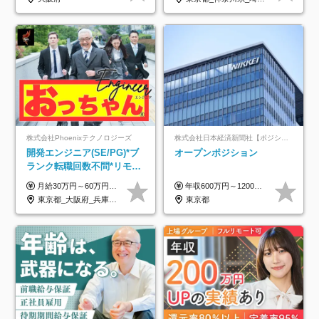
株式会社Phoenixテクノロジーズ
株式会社日本経済新聞社【ポジションマッチ登録】
開発エンジニア(SE/PG)*ブ
オープンポジション
ランク転職回数不問*リモー
ト案件多数*残業ほぼ0*通院
月給30万円～60万円+住宅手当+職能手当+役職手当+決算賞与+報奨金 ※経験・能力を考慮し、優遇します ※給与には20時間分のみなし時間外手当(3万7000円以上)を含みます(超過時間分は別途追加支給) ※試用期間3～6ヵ月あり(その間の給与、待遇に差異なし) ※場合によって契約社員での採用の可能性あり(面接時に応相談)
年収600万円～1200万円 ※上記年収は、想定年収です。住居費補助、子手当などの各種手当を含む金額です。 ※経験・能力等を考慮の上、当社規定により決定します。
のための半休制度あり
東京都_大阪府_兵庫県_京都府_福岡県
東京都