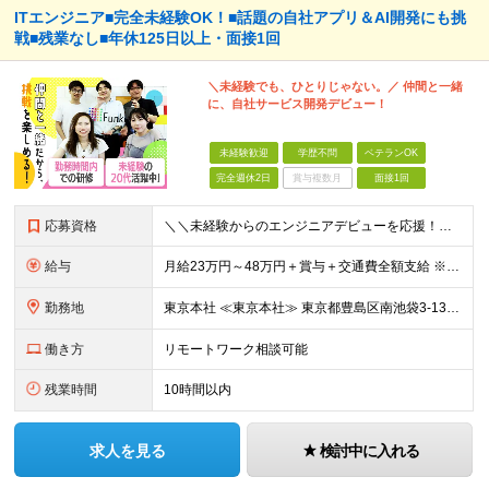
ITエンジニア■完全未経験OK！■話題の自社アプリ＆AI開発にも挑
戦■残業なし■年休125日以上・面接1回
＼未経験でも、ひとりじゃない。／ 仲間と一緒
に、自社サービス開発デビュー！
未経験歓迎
学歴不問
ベテランOK
完全週休2日
賞与複数月
面接1回
応募資格
＼＼未経験からのエンジニアデビューを応援！／／ ★完全未経験OK ★学歴不問 ★第二新卒歓迎 実際に、元ミュージシャンや調理師など、 異業種から転職した先輩も活躍中♪ 10名ほどのチーム体制で、分
給与
月給23万円～48万円＋賞与＋交通費全額支給 ※経験・能力・スキルを考慮して決定します。 ※地方から上京される方には、上京支援金の支給もあります。 ※上記月給には固定残業代（15時間～20時間分／2
勤務地
東京本社 ≪東京本社≫ 東京都豊島区南池袋3-13-8 ホウエイビル9F ★経験者はフルリモート/リモート可 ★通院による早出や遅出にも柔軟に対応 ★池袋駅より徒歩5分の好アクセス ★未経験の方は
働き方
リモートワーク相談可能
残業時間
10時間以内
求人を見る
検討中に入れる