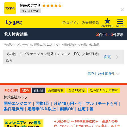
typeのアプリ
インストール
ログイン
会員登録
検討中(
0
)
MENU
3
求人検索結果
件中
1～3
件表示
その他・アプリケーション開発エンジニア（PG） × 時短勤務ありの転職・求人情報
その他・アプリケーション開発エンジニア（PG）／時短勤務
変更
あり
保存した検索条件
PICK UP!
NEW
正社員
面接情報有
自己PR不要
話を聞きたい応募可
株式会社ルトラ
開発エンジニア｜面接1回｜月給46万円～可｜フルリモートも可｜
案件選択制｜定着率96％以上｜副業OK｜住宅手当
≪月給46万〜×100%案件選択≫ 「生成AIの時
代、ついていくためには…」 その焦り、ルトラ