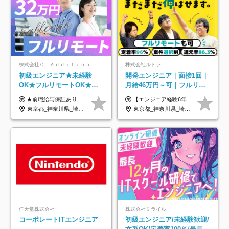
株式会社Ｃ Ａｄｄｉｔｉｏｎ
株式会社ルトラ
初級エンジニア★未経験
開発エンジニア｜面接1回｜
OK★フルリモートOK★月
月給46万円～可｜フルリモ
給32万円～★残業月10h＆
ートも可｜案件選択制｜定
★前職給与保証あり ★月給32万円以上＋インセンティブあり 月給32万円以上＋インセンティブ＋各種手当 ※上記には固定残業代（月30時間・44,400円～）を含みます ※超過分は別途支給します ※試用期間はございません ★＼成果＝あなたの収入／★ 【1】案件単価ー8万円＝あなたの給与 参画したプロジェクトの案件単価から 一律8万円引いた金額があなたの給与です！ （月給例） ■1人称での構築・小規模な詳細設計 案件単価55万円ー8万円＝月給47万円（還元率85.5%） ■大型案件の設計・構築やプロジェクト管理 案件単価90万円ー8万円＝月給82万円（還元率91.1%） ‥‥‥‥‥‥‥‥‥‥‥‥‥‥‥‥‥‥ 【2】月給の他にも豊富なインセンティブあり 全員が月3～13万円のインセンティブをゲットしています！ ≪インセンティブ制度≫ 稼働している現場で増員・交代が発生し、 当社の人員を配属が決定した際に支給。 ◇C Addition正社員が参画 ：実粗利の10%／毎月 ◇協力会社所属の社員が参画：実粗利の30%／毎月 ≪リファラル制度≫ あなたの知り合いが当社のメンバーになった際に、 毎月1人あたり2万円支給します◎ ‥‥‥‥‥‥‥‥‥‥‥‥‥‥‥‥‥‥
【エンジニア経験6年以上の方】 月給46万円～100万円（固定残業代含む） ※上記月給には月30時間分の固定残業代（月8万7,400円～月19万円）を含む。超過分は全額支給。 【エンジニア経験4年以上の方】 月給42万円～100万円（固定残業代含む） ※上記月給には月30時間分の固定残業代（月7万9,800円～月19万円）を含む。超過分は全額支給。 【エンジニア経験4年未満の方】 月給38万円～100万円（固定残業代含む） ※上記月給には月30時間分の固定残業代（月7万2,200円～月19万円）を含む。超過分は全額支給。 ※経験、スキル、前職給与などを踏まえて決定。 ◆ルトラの給与制度のポイント！◆ ・社員の95%が入社時に年収UP！最高で300万円UPの実績も ・平均還元率86.3%（交通費・住宅手当・会社負担分の社保も含む） ・人柄やポテンシャルを評価し、スキル以上の希望年収を提示することも ・退職金制度やリファラル手当（平均50万円）あり
年休120日以上★副業可
着率96％以上｜副業OK｜住
東京都_神奈川県_埼玉県_千葉県_大阪府_愛知県_北海道_青森県_岩手県_宮城県_秋田県_山形県_福島県_茨城県_栃木県_群馬県_新潟県_山梨県_長野県_富山県_石川県_福井県_静岡県_岐阜県_三重県_兵庫県_京都府_滋賀県_奈良県_和歌山県_広島県_岡山県_鳥取県_島根県_山口県_徳島県_香川県_愛媛県_高知県_福岡県_熊本県_佐賀県_長崎県_大分県_宮崎県_鹿児島県_沖縄県
東京都_神奈川県_埼玉県_千葉県_大阪府_愛知県_北海道_青森県_岩手県_宮城県_秋田県_山形県_福島県_茨城県_栃木県_群馬県_新潟県_山梨県_長野県_富山県_石川県_福井県_静岡県_岐阜県_三重県_兵庫県_京都府_滋賀県_奈良県_和歌山県_広島県_岡山県_鳥取県_島根県_山口県_徳島県_香川県_愛媛県_高知県_福岡県_熊本県_佐賀県_長崎県_大分県_宮崎県_鹿児島県_沖縄県
宅手当
任天堂株式会社
株式会社ミライル
コーポレートITエンジニア
初級エンジニア/未経験歓迎/