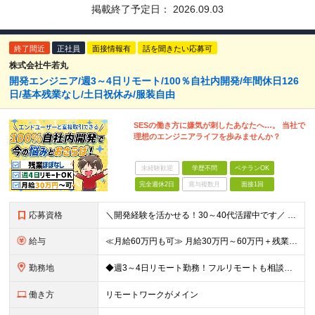
掲載終了予定日：
2026.09.03
終了間近
正社員
面接情報有
話を聞きたい応募可
株式会社牛若丸
開発エンジニア/週3～4日リモート/100％自社内開発/年間休日126
日/基本残業なし/土日祝休み/服装自由
SESの働き方に嫌気が刺したあなたへ…。 当社で
理想のエンジニアライフを歩みませんか？
未経験歓迎
学歴不問
ベテランOK
完全週休2日
賞与複数月
面接1回
応募資格
＼開発経験を活かせる！30～40代活躍中です／ ◆学歴不問 ◆エンジニアとしての実務経験をお持ちの方 ┗年収・フェーズ・言語等不問です◎ ≪こんな方にピッタリ≫ ◇様々な技術・フェーズに携わりたい
給与
≪月給60万円も可≫ 月給30万円～60万円＋残業代全額支給＋各種手当 ※前職の給与・経験・能力などを考慮の上、当社規定により優遇します ※残業代全額支給 ※試用期間3カ月（給与、待遇に差異はあり
勤務地
◆週3～4日リモート勤務！フルリモートも相談可 ◆出社の場合は16:30退社 ◆転勤なし 【本社】 東京都港区新橋3-5-1 サンパウロビル2F (変更の範囲)上記を除く当社関連勤務地
働き方
リモートワークがメイン