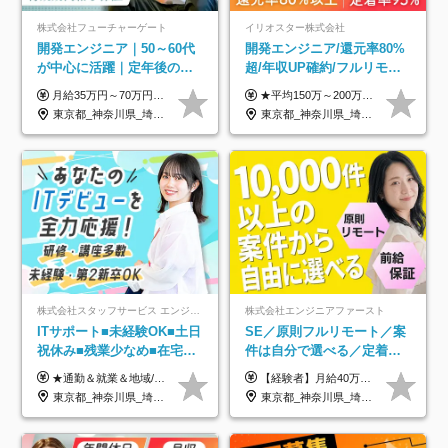
株式会社フューチャーゲート
イリオスター株式会社
開発エンジニア｜50～60代
開発エンジニア/還元率80%
が中心に活躍｜定年後の給
超/年収UP確約/フルリモ
与減ナシ｜年収50万円アッ
OK/年休130日/平均残業7h/
月給35万円～70万円（固定残業代30時間分63,869円～を含む）+賞与年1回 ※30時間を超える分は別途支給します ●これまでのご経験・スキル・前職給与をできる限り考慮します ●待機期間も給与を100％支給します ●試用期間中も給与や福利厚生は同じです ≪年収を維持しながら長く働けます！≫ 一般的な企業では55歳や60歳を機に年収が下がりますが、 当社は役職などではなく「スキルや経験」で評価。 エンジニアとして長く働きながら あなたにふさわしい年収を維持できます！
★平均150万～200万円年収UPを実現！ ★前職給与を100％保証！ ★案件内容の開示・明確な評価体制あり ⇒クライアント評価で即昇給を実現したケースも◎ ★年12回（毎月昇給チャンスあり） ■月給35万円～103万円 ※経験・能力・前職給与を考慮し、決定 ※上記給与には月30時間分(6万6500円以上)の固定残業代が含まれます。超過分は手当として別途支給します ※試用期間3ヶ月あり(期間中の給与・待遇面に差異はありません) ▼収入アップの実例をご紹介 ───────────── ★働き方改革をした30代男性（PG） 子どもが生まれたばかりなのに、忙しい現場で残業も月50～60時間が当たり前。 ⇒残業ほぼゼロ＆週3リモートの働き方に！しかも給与もアップ！ ★収入アップした30代男性（PM） 子供が3人いて家計も苦しく、残業代で稼ぐ日々… ⇒残業をたくさんしていた年収額より、100万円以上アップしました！
プ実績／昇給率92％（直近3
約2万件の案件から選択
東京都_神奈川県_埼玉県_千葉県
東京都_神奈川県_埼玉県_千葉県_大阪府_愛知県_北海道_青森県_岩手県_宮城県_秋田県_山形県_福島県_茨城県_栃木県_群馬県_新潟県_山梨県_長野県_富山県_石川県_福井県_静岡県_岐阜県_三重県_兵庫県_京都府_滋賀県_奈良県_和歌山県_広島県_岡山県_鳥取県_島根県_山口県_徳島県_香川県_愛媛県_高知県_福岡県_熊本県_佐賀県_長崎県_大分県_宮崎県_鹿児島県_沖縄県
年）
株式会社スタッフサービス エンジニアリング事業本部
株式会社エンジニアファースト
ITサポート■未経験OK■土日
SE／原則フルリモート／案
祝休み■残業少なめ■在宅実
件は自分で選べる／定着率
績あり■約900種類のスキル
93%／20～30代活躍中！
★通勤＆就業＆地域/住宅＆役職手当あり ★残業代は全額支給 ★選べる給与制度あり！ ■東京・神奈川・千葉・埼玉勤務の場合 月給24.5万円～55万円＋諸手当 （残業代は全額支給） (20,000円の地域/住宅手当込み) ■愛知・京都・大阪・兵庫勤務の場合 月給24万円以上＋諸手当 （残業代は全額支給） (15,000円の地域/住宅手当込み) ■茨城・栃木・群馬・静岡・三重・滋賀・広島・福岡勤務の場合 月給23.5万円以上＋諸手当 （残業代は全額支給） (10,000円の地域/住宅手当込み) ■北海道・宮城・山梨・長野・岐阜・奈良・和歌山・岡山勤務の場合 月給23万円以上＋諸手当 （残業代は全額支給） (5,000円の地域/住宅手当込み) ■その他のエリア勤務の場合 月給22.5万円以上＋諸手当 （残業代は全額支給） ※経験や能力を考慮し、当社規定により優遇します 【昇給：年一回実施】 【選べる給与制度】 ★収入を重視する方に… 「変動型人事制度」の選択も可能（派遣先からの評価に応じて収入アップ！） ※年2回のタイミングで希望者と面談の上決定します。
【経験者】月給40万円～120万円(固定残業代含む)+各種手当 ★前職給与の総収入額を100％保証｜還元率84％〜100％ ★20代の平均年収570万円 ※月給には、みなし残業手当(月30時間／5万8000円以上)を含みます 超過分は別途追加支給 ※固定残業代は、時間外労働の有無に関わらず30時間分を、月5万8000円~15万7000円支給 ※上記を超える時間外労働分は追加で支給 【未経験者】月給21万円以上＋各種手当 固定残業なし(残業代発生分全額支給) ※6ヶ月の試用期間あり（※条件に変動なし） ▼単価連動性×還元率は84％～100％で収入の大幅UPが可能！ ・案件単価が月50万円の場合：年収417万円 ・案件単価が月70万円の場合：年収584万円 ・案件単価が月100万円の場合：年収834万円 ＜モデル年収＞ ▼400万円～500万円(入社初年度) ▼542万円～626万円(入社2年) ▼667万円～700万円(入社3年） ▼709万円～801万円(入社5年）
アップ講座あり■全国募集
東京都_神奈川県_埼玉県_千葉県_大阪府_愛知県_北海道_岩手県_宮城県_山形県_福島県_茨城県_栃木県_群馬県_山梨県_長野県_富山県_石川県_静岡県_岐阜県_三重県_兵庫県_京都府_滋賀県_奈良県_広島県_岡山県_山口県_愛媛県_福岡県_熊本県_長崎県
東京都_神奈川県_埼玉県_千葉県_大阪府_愛知県_北海道_青森県_岩手県_宮城県_秋田県_山形県_福島県_茨城県_栃木県_群馬県_新潟県_山梨県_長野県_富山県_石川県_福井県_静岡県_岐阜県_三重県_兵庫県_京都府_滋賀県_奈良県_和歌山県_広島県_岡山県_鳥取県_島根県_山口県_徳島県_香川県_愛媛県_高知県_福岡県_熊本県_佐賀県_長崎県_大分県_宮崎県_鹿児島県_沖縄県