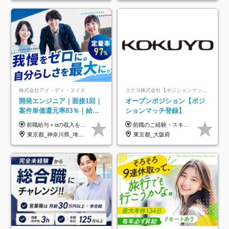
株式会社アイ・ディ・エイチ
コクヨ株式会社【ポジションマッチ登録】
開発エンジニア｜面接1回｜
オープンポジション【ポジ
案件単価還元率83％｜給与
ションマッチ登録】
UP保証｜年休140日｜在宅
前職給与＋αの収入を保証 月給42万円～120万円＋各種手当＋賞与 給与基準が明確かつ高還元です。 一人ひとりが安定した環境のもと、長く活躍できる職場を目指しています。 ※平均年収650万円 ・還元率83％ ・各種手当について 職能手当／職務手当／資格手当／営業手当 など ※前職での経験・能力、給与などを考慮の上、当社規定により優遇いたします ※試用期間あり（3ヶ月／期間中の条件に変動はありません） ※上記金額には固定残業代（78,948円～225,564円/月30時間分）を含みます 超過分は別途全額支給いたします ・年収UPを保証 過去には転職時に〈年収200万円UP〉したエンジニアも在籍しています。入社時だけでなく、入社後も安心の給与水準で働ける環境です。キャリアや技術力が正当に評価されていないと感じていたら、一度面接でお話ししましょう！ 当社では管理職の人数は最低限にし、無駄な管理をしません。その費用削減分を社員の給与に還元しています！
前職のご経験・スキル等を考慮して決定します。
利用率9割｜独立支援・副業
東京都_神奈川県_埼玉県_千葉県_大阪府_愛知県_北海道_青森県_岩手県_宮城県_秋田県_山形県_福島県_茨城県_栃木県_群馬県_新潟県_山梨県_長野県_富山県_石川県_福井県_静岡県_岐阜県_三重県_兵庫県_京都府_滋賀県_奈良県_和歌山県_広島県_岡山県_鳥取県_島根県_山口県_徳島県_香川県_愛媛県_高知県_福岡県_熊本県_佐賀県_長崎県_大分県_宮崎県_鹿児島県_沖縄県
東京都_大阪府
制度