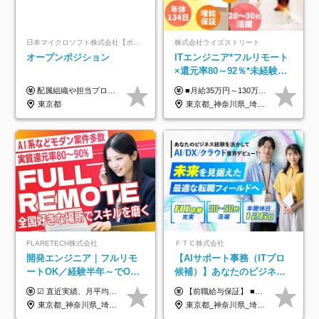
日本マイクロソフト株式会社【ポジションマッチ登録】
株式会社ライズストリート
オープンポジション
ITエンジニア*フルリモート
×還元率80～92％*未経験歓
迎*年休134日*月給35万～*
配属組織や担当プロジェクトにより異なります。 ▼参考情報 ----------------------- 年俸650万～（1/12を月々支給） ※経験、能力を考慮の上、当社規定により優遇いたします。 ※時間外、休日出勤、深夜手当に対する賃金も基本年俸に含みます。
■月給35万円～130万円＋賞与年2回＋各種手当 ※システムエンジニアの経験をお持ちの方は月給41万円以上＋賞与年2回（108万円～）＋手当 ■単価（年収）アップのチャンスは最大年12回 ※残業代は1分単位で100％全額支給。サービス残業などは一切ありません ※試用期間6ヵ月（試用期間中の待遇・給与に差はありません）
定着率100%
東京都
東京都_神奈川県_埼玉県_千葉県_大阪府_愛知県_北海道_青森県_岩手県_宮城県_秋田県_山形県_福島県_茨城県_栃木県_群馬県_新潟県_山梨県_長野県_富山県_石川県_福井県_静岡県_岐阜県_三重県_兵庫県_京都府_滋賀県_奈良県_和歌山県_広島県_岡山県_鳥取県_島根県_山口県_徳島県_香川県_愛媛県_高知県_福岡県_熊本県_佐賀県_長崎県_大分県_宮崎県_鹿児島県_沖縄県
FLARETECH株式会社
ＦＴＣ株式会社
開発エンジニア｜フルリモ
【AIサポート事務（ITプロ
ートOK／経験半年～でOK
候補）】あなたのビジネス
／実質還元率80～90%／前
経験をAI業界で活かす◆IT
☑︎ 直近実績、月平均17,000円の昇給 ☑︎ 前職給与100%保証 ☑︎ 実質還元率80～90% ☑︎ 待機時も給与は満額支給 月給35万円～70万円＋交通費など各種手当 ※想定年収：4,200,000円～10,560,000円 ※経験・能力等を考慮の上で決定します。 ※上記金額には、みなし残業手当（50時間分・104,000円～212,000円）を含みます。超過分は別途追加支給します。 ┗残業時間は月平均10時間、多い時でも20時間程度と安定しております ★単価連動型の給与体系ではないため、万が一待機になってもその間の給与は満額支給しています。 ＜1年間の昇給事例をご紹介！＞ ・20代/フロントエンドエンジニア：月給274,000円→月給362,000円（＋88,000円/月） ・20代/iOSエンジニア：月給237,000円→月給287,000円（＋50,000円/月） ・20代/Androidエンジニア：月給316,000円→月給374,000円（＋58,000円/月） ・30代/Javaエンジニア（上流）：月給340,000円→月給418,000円（＋78,000円/月） ・30代/PMO：月給340,000円→月給418,000円（＋78,000円/月）
【前職給与保証】 ■未経験者： 月給30万円～35万円 ■ローキャリア（経験目安1年程度）： 月給35万円～40万円 ■経験者（経験目安3年以上）： 月給40万円～60万円 ■即戦力（経験目安5年以上）： 月給45万円～80万円 ※上記金額には固定残業代30時間分 【未経験者5万5000円～7万3000円、 ローキャリア6万4000円～7万3000円、 経験者5万8000円～10万9000円、 即戦力8万2000円～14万5000円】を含みます。 ※30時間を超える場合は追加で全額支給します。 ※経験・能力・前職給与などを総合的に評価したうえでご納得いただけるよう個別決定。 未経験者の場合、前職給与とポテンシャルを査定のうえ決定いたします。 ※日本国内でのIT業界経験、または同等の実務経験と能力に応じて決定します。 ※前職給与は日本円かつ、日本国内での実績に基づき評価します。 【納得の評価システム】 ★クォーター毎に査定する評価制度導入！ 明確な評価基準で翌年度年収を上げましょう！ ★評価対象期間に在籍中のほとんどの社員が昇給し 年収アップを実現しています！ ★様々なインセンティブ制度を用意し多角的に正当評価しています！ ※試用期間6カ月（期間中の待遇等に差異なし）
給保証／AI系など最先端案
未経験OK◆目指せるコンサ
東京都_神奈川県_埼玉県_千葉県_大阪府_愛知県_北海道_青森県_岩手県_宮城県_秋田県_山形県_福島県_茨城県_栃木県_群馬県_新潟県_山梨県_長野県_富山県_石川県_福井県_静岡県_岐阜県_三重県_兵庫県_京都府_滋賀県_奈良県_和歌山県_広島県_岡山県_鳥取県_島根県_山口県_徳島県_香川県_愛媛県_高知県_福岡県_熊本県_佐賀県_長崎県_大分県_宮崎県_鹿児島県_沖縄県
東京都_神奈川県_埼玉県_千葉県
件多数
ル