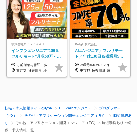
株式会社Ｃｒａｎｅ＆Ｉ
Delight株式会社
インフラエンジニア*100％
AIエンジニア／フルリモー
フルリモート*月収50万～*
ト／年休130日＆残業月5h
クラウド×上流工程*前職給
以下／1カ月連休可／案件選
＼ 前職給与保証！あなたのこれまでの経験を正当評価 ／ ★月収50万円～スタート！【年俸600万～1,162万8,000円（12分割）】 ――「頑張りが給与に直結しない…」そんな不満とは無縁の環境です。 実際、入社後に「年収150万～200万円UP」を実現した先輩エンジニアが多数活躍中！ 【 収入をさらに押し上げる充実のプラスα 】 スキルを磨くほど得をする「資格手当」 ⇒ 1資格につき毎月3,000円～30,000円を継続支給！ 成果を見逃さない「功績手当」 ⇒ 社員の頑張りに応じて最大10万円をダイレクトに支給！ スピード昇給・高年収も可能 ⇒ 1回の昇給で年収数十万UPのチャンスあり。ゆくゆくは年収1000万以上のハイクラスも目指せます。 ※経験・スキルを考慮の上決定します ※上記金額には固定残業代（月30h分・95,000円～184,000円）を含みます ※超過分は別途全額支給します ※試用期間2ヶ月間あり（その他待遇に差異はありません）
≪還元率80％！スキルや経験をしっかり収入に反映します≫ 年俸530万円以上＋業績賞与 ※スキル・経験を考慮の上、優遇いたします ※上記年俸を12分割し、月1回支給します ※上記年俸には固定残業代月20時間分(月6万9000円以上)が含まれます。残業はほとんど発生しませんが、超過した場合は追加支給します ★AIを使った自社への貢献も、貢献度に応じて給与に反映する制度があります
与保証*残業月9.8h
択制／還元率80%
東京都_神奈川県_埼玉県_千葉県_大阪府_愛知県_北海道_青森県_岩手県_宮城県_秋田県_山形県_福島県_茨城県_栃木県_群馬県_新潟県_山梨県_長野県_富山県_石川県_福井県_静岡県_岐阜県_三重県_兵庫県_京都府_滋賀県_奈良県_和歌山県_広島県_岡山県_鳥取県_島根県_山口県_徳島県_香川県_愛媛県_高知県_福岡県_熊本県_佐賀県_長崎県_大分県_宮崎県_鹿児島県_沖縄県
東京都_神奈川県_埼玉県_千葉県_大阪府_愛知県_北海道_青森県_岩手県_宮城県_秋田県_山形県_福島県_茨城県_栃木県_群馬県_新潟県_山梨県_長野県_富山県_石川県_福井県_静岡県_岐阜県_三重県_兵庫県_京都府_滋賀県_奈良県_和歌山県_広島県_岡山県_鳥取県_島根県_山口県_徳島県_香川県_愛媛県_高知県_福岡県_熊本県_佐賀県_長崎県_大分県_宮崎県_鹿児島県_沖縄県
転職・求人情報サイトのtype
IT・Webエンジニア
プログラマー
（PG）
その他・アプリケーション開発エンジニア（PG）
時短勤務あ
り
その他・アプリケーション開発エンジニア（PG） × 時短勤務ありの転
職・求人情報一覧