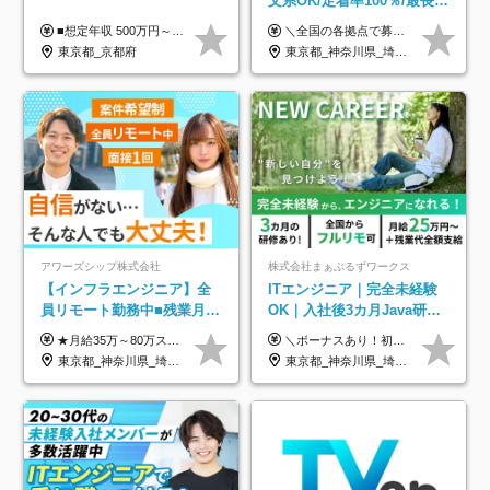
文系OK/定着率100％/最長1
年の自社ITスクール研修あ
■想定年収 500万円～900万円 月給制 月給278,000円～ ※残業が発生した場合、残業代を別途全額支給します ※試用期間2ヶ月あり(待遇や給与に差異はありません)
＼全国の各拠点で募集中！／ 給与は以下の通り、勤務地により異なります。 札幌：月給23万円～27万円 仙台：月給22万円～26万円 新潟：月給22万円～26万円 東京：月給26万円～30万円 大阪：月給24万円～29万円 福岡：月給23.5万円～27万円 沖縄：月給21万円～26万円 ◎給与は知識や経験を考慮して決定します。 ◎残業は別途全額支給します。 ◎試用期間12カ月あり（給与は以下の通りです。その他条件に変更はありません） （試用期間の給与） 札幌：月給18.6万円～ 仙台：月給19万円～ 新潟：月給18万円～ 東京：月給22万円～ 大阪：月給20.8万円～ 福岡：月給19万円～ 沖縄：月給18万円～
り/年休130日
東京都_京都府
東京都_神奈川県_埼玉県_千葉県_大阪府_愛知県_北海道_青森県_岩手県_宮城県_秋田県_山形県_福島県_茨城県_栃木県_群馬県_新潟県_山梨県_長野県_富山県_石川県_福井県_静岡県_岐阜県_三重県_兵庫県_京都府_滋賀県_奈良県_和歌山県_広島県_岡山県_鳥取県_島根県_山口県_徳島県_香川県_愛媛県_高知県_福岡県_熊本県_佐賀県_長崎県_大分県_宮崎県_鹿児島県_沖縄県
アワーズシップ株式会社
株式会社まぁぶるずワークス
【インフラエンジニア】全
ITエンジニア｜完全未経験
員リモート勤務中■残業月
OK｜入社後3カ月Java研修
3h■最大3ヶ月の連休あり■
｜リモート率8割以上｜充実
★月給35万～80万スタートも可 【未経験の方】 ■月給26万～80万＋賞与年2回（年2ヶ月分） 【何かしらのインフラエンジニア経験をお持ちの方】 ■月給35万～80万＋賞与年2回（年2ヶ月分） ※スキル・経験などを考慮し決定します ※試用期間6ヶ月あり。期間中は契約社員となります。その他の待遇に差異はありません（試用期間終了後、昇給の可能性あり） ※上記金額には固定残業代（月30時間分／4万9600円～15万2600円）を含みます。超過分は別途支給いたします。 ＼頑張りはインセンティブで還元！／ クライアントに貢献度を評価され、当社のエンジニアが追加で案件に参画することになるなど、会社にとって利益になる行動はしっかり評価します。 会社の成長に貢献できていることを実感でき、「もっと頑張ろう」と思える体制づくりを整えています！
＼ボーナスあり！初年度から年収300万円以上／ ■月給25万円～35万円＋残業代全額支給＋各種手当＋賞与年1回 ◎経験・年齢・スキルなどを考慮し、できるだけ優遇します ◎試用期間中(3カ月)は契約社員で、月給21万円＋諸手当になります。 (試用期間中は残業が発生しません。その他の待遇に変更はありません) ----------------- ＼3つの評価軸！実力次第で早期収入アップ！／ 【1】スキル(IT理解、実装力、設計) 【2】実務力(現場評価、コミュ力、品質) 【3】姿勢(自走力、意欲、責任感) この3つの評価軸で、3カ月ごとに評価。社内グレードにより、給与が決まる明確な仕組みです。何ができれば給与が上がるのか分かりやすく、実力や努力次第で早期に収入を増やせます！ 【固定残業代について】 なし（残業代は、実際の労働時間に応じて別途全額支給）
年休126日■20～30代活躍
のキャリア支援｜残業月10h
東京都_神奈川県_埼玉県_千葉県_大阪府
東京都_神奈川県_埼玉県_千葉県_大阪府_愛知県_北海道_青森県_岩手県_宮城県_秋田県_山形県_福島県_茨城県_栃木県_群馬県_新潟県_山梨県_長野県_富山県_石川県_福井県_静岡県_岐阜県_三重県_兵庫県_京都府_滋賀県_奈良県_和歌山県_広島県_岡山県_鳥取県_島根県_山口県_徳島県_香川県_愛媛県_高知県_福岡県_熊本県_佐賀県_長崎県_大分県_宮崎県_鹿児島県_沖縄県
中！