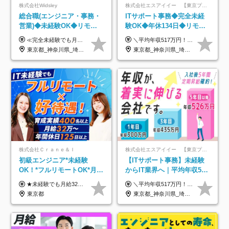
株式会社Widsley
株式会社エスアイイー 【東京プロマーケット上場】
総合職(エンジニア・事務・
ITサポート事務◆完全未経
営業)◆未経験OK◆リモー
験OK◆年休134日◆リモー
トあり◆残業月3h◆服装髪
トOK◆残業月7h以下◆賞与
≪完全未経験でも月給40万円以上も可能です！≫ -------------- 【1】ITエンジニア 月給26万円～50万円＋プロジェクト手当＋資格手当 【2】IT事務、営業事務 月給26万円～50万円＋プロジェクト手当＋資格手当 ≪【1】【2】共通≫ ★上記給与には固定残業代20時間分(月3万719円～)を含みます。残業が超過した場合は、追加支給します(残業は月平均3時間とほぼ発生しません。残業がなくても、固定残業代は支給されます) ★試用期間6ヵ月あり（期間中は月給23万1000円～。固定残業代20時間分3万719円～を含む／超過分は別途支給） -------------- 【3】SES営業、SaaS営業 月給30万円以上＋インセンティブ＋各種手当 ★上記給与には固定残業代45時間分(月7万6967円～)を含みます。残業が超過した場合は、追加支給します(残業は月平均3時間とほぼ発生しません。残業がなくても、固定残業代は支給されます) ★試用期間6ヵ月あり(期間中も給与や福利厚生は同じです)
＼平均年収517万円！入社5年目まで毎年必ず昇給／ ■賞与年3回 ■年収800万円以上も可 ■入社3年以上の平均年収469.2万円 月給23万2000円以上＋賞与年3回＋各種手当 ☆入社5年目まで最大1万5000円の定期昇給を確約 ┃各種手当充実 ・規定の資格を取得すれば、2000円～5万円を毎月支給（2万4000円～60万円／年） ・研修中に取得した取得率95％の資格でも研修後の給料UP ※月給は年齢・経験・能力を考慮して、優遇いたします ※上記月給金額は固定残業代（20時間/3万1300円円以上）を含み、超過分は別途支給いたします ※試用期間（6ヶ月）は月給に変動はありますが、その他待遇に差異はありません ├入社後1ヶ月～3ヶ月間は、月給20万1900円となります └上記金額は固定残業代（10時間／1万6000円）を含み、超過分は別途支給いたします
型自由
年3回◆5年目まで必ず昇給
東京都_神奈川県_埼玉県_千葉県_大阪府_愛知県_北海道_青森県_岩手県_宮城県_秋田県_山形県_福島県_茨城県_栃木県_群馬県_新潟県_山梨県_長野県_富山県_石川県_福井県_静岡県_岐阜県_三重県_兵庫県_京都府_滋賀県_奈良県_和歌山県_広島県_岡山県_鳥取県_島根県_山口県_徳島県_香川県_愛媛県_高知県_福岡県_熊本県_佐賀県_長崎県_大分県_宮崎県_鹿児島県_沖縄県
東京都_神奈川県_埼玉県_千葉県_大阪府_愛知県_北海道_青森県_岩手県_宮城県_秋田県_山形県_福島県_茨城県_栃木県_群馬県_新潟県_山梨県_長野県_富山県_石川県_福井県_静岡県_岐阜県_三重県_兵庫県_京都府_滋賀県_奈良県_和歌山県_広島県_岡山県_鳥取県_島根県_山口県_徳島県_香川県_愛媛県_高知県_福岡県_熊本県_佐賀県_長崎県_大分県_宮崎県_鹿児島県_沖縄県
株式会社Ｃｒａｎｅ＆Ｉ
株式会社エスアイイー 【東京プロマーケット上場】
初級エンジニア*未経験
【ITサポート事務】未経験
OK！*フルリモートOK*月給
からIT業界へ｜平均年収517
32万～*残業月9.8h*1ヶ月の
万円｜ホワイト企業認定｜
★未経験でも月給32万円スタート★ 月収32万円～35万円＋各種手当（資格手当だけで毎月15万の上乗せ実績あり！） ★資格手当豊富！1資格につき最大3万円支給 ★功績手当の導入で、毎月のお給与に上乗せで最大10万円支給している社員も！ ★1回の昇級で年収数十万UPも可 ★ゆくゆくは年収1000万以上も目指せる 年俸384万円～1,162万8,000円（12分割） ※経験・スキルを考慮の上決定します ※上記金額には固定残業代（月30h分・60,800円～66,500円）を含みます ※超過分は別途全額支給します ※試用期間2ヶ月間あり（その他待遇に差異はありません）
＼平均年収517万円！入社5年目まで毎年必ず昇給／ ■賞与年3回 ■年収800万円以上も可 ■入社3年以上の平均年収469.2万円 月給23万2000円以上＋賞与年3回＋各種手当 ☆入社5年目まで最大1万5000円の定期昇給を確約 ┃各種手当充実 ・規定の資格を取得すれば、2000円～5万円を毎月支給（2万4000円～60万円／年） ・研修中に取得した取得率95％の資格でも研修後の給料UP ※月給は年齢・経験・能力を考慮して、優遇いたします ※上記月給金額は固定残業代（20時間/3万1300円円以上）を含み、超過分は別途支給いたします ※試用期間（6ヶ月）は月給に変動はありますが、その他待遇に差異はありません ├入社後1ヶ月～3ヶ月間は、月給20万1900円となります └上記金額は固定残業代（10時間／1万6000円）を含み、超過分は別途支給いたします
研修*資格取得率100％
年休134日｜リモートOK
東京都
東京都_神奈川県_埼玉県_千葉県_大阪府_愛知県_北海道_青森県_岩手県_宮城県_秋田県_山形県_福島県_茨城県_栃木県_群馬県_新潟県_山梨県_長野県_富山県_石川県_福井県_静岡県_岐阜県_三重県_兵庫県_京都府_滋賀県_奈良県_和歌山県_広島県_岡山県_鳥取県_島根県_山口県_徳島県_香川県_愛媛県_高知県_福岡県_熊本県_佐賀県_長崎県_大分県_宮崎県_鹿児島県_沖縄県