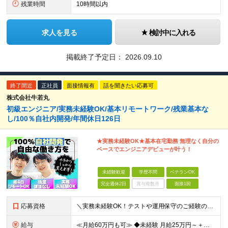
残業時間
10時間以内
求人を見る
検討中に入れる
掲載終了予定日：
2026.09.10
終了間近
正社員
面接情報有
話を聞きたい応募可
株式会社牛若丸
初級エンジニア/実務未経験OK/基本リモートワーク/残業基本な
し/100％自社内開発/年間休日126日
★実務未経験OK★基本在宅勤務 無理なく自分の
ペースでエンジニアデビューが叶う！
未経験歓迎
学歴不問
ベテランOK
完全週休2日
賞与複数月
面接1回
応募資格
＼実務未経験OK！テストや運用保守のご経験のみも歓迎／ ◆学歴不問 ◆独学やスクールでIT知識を身につけた方 ┗実務未経験OK！エンジニアデビューをしっかり支えます◎ ≪こんな方にピッタリ≫ ◇腰
給与
≪月給60万円も可≫ ◆未経験 月給25万円～＋残業代全額支給＋各種手当 ◆経験者 月給30万円～60万円＋残業代全額支給＋各種手当 ※前職の給与・経験・能力などを考慮の上、当社規定により優遇し