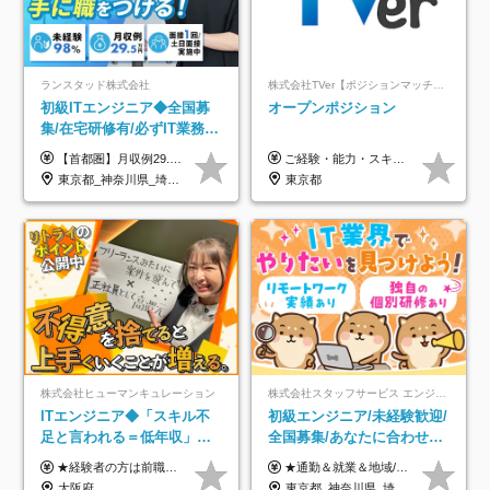
ランスタッド株式会社
株式会社TVer【ポジションマッチ登録】
初級ITエンジニア◆全国募
オープンポジション
集/在宅研修有/必ずIT業務配
属/月収例29.5万円/Web面接
【首都圏】月収例29.5万円（月給26万円＋諸手当） 【東海・関西】月収例28.5万円（月給25万円＋諸手当） 【九州】月収例26万円（月給23万円＋諸手当） ※経験・スキル・前職給与を踏まえ、総合的に判断して決定します。 例：首都圏 月収例31万円（月給27万円＋諸手当） ◆各種手当 ・通勤手当（上限4万円まで） ・残業代手当（1分単位で全額支給） ※固定残業代制は採用しておりません ・深夜勤務手当 ・資格取得支援（ランクに応じてお祝い金1万円～10万円を支給） ◆昇給：年1回 ◆補足 ・研修中1ヶ月間は、時給1670円となります。 ・試用期間6ヶ月あり。その間の待遇に変更はありません。 ※詳細は面接時にご案内します。
ご経験・能力・スキル等により、当社基準にて優遇・相談のうえ決定いたします。
1回/SE
東京都_神奈川県_埼玉県_千葉県_大阪府_愛知県_兵庫県_京都府_福岡県
東京都
株式会社ヒューマンキュレーション
株式会社スタッフサービス エンジニアリング事業本部
ITエンジニア◆「スキル不
初級エンジニア/未経験歓迎/
足と言われる＝低年収」で
全国募集/あなたに合わせた
はない！｜ 不安を克服し、
オリジナル研修をご用
★経験者の方は前職の年収以上を保証します ★案件単価を開示した上で80％以上を還元します 月給25万円以上＋賞与年2回 ※経験や能力を考慮の上で優遇します ※試用期間が3ヶ月(その間の給与・待遇・雇用形態に変更はありません) ※月給には月20時間分のみなし残業手当(5万円)を含みます(超過分は別途支給) ★残業平均は月10時間以下ですので、毎月10時間分程度はお得です！
★通勤＆就業＆地域/住宅＆役職手当あり ★残業代は全額支給 ★選べる給与制度あり！ ■東京・神奈川・千葉・埼玉勤務の場合 月給24.5万円～55万円＋諸手当 （残業代は全額支給） (20,000円の地域/住宅手当込み) ■愛知・京都・大阪・兵庫勤務の場合 月給24万円以上＋諸手当 （残業代は全額支給） (15,000円の地域/住宅手当込み) ■茨城・栃木・群馬・静岡・三重・滋賀・広島・福岡勤務の場合 月給23.5万円以上＋諸手当 （残業代は全額支給） (10,000円の地域/住宅手当込み) ■北海道・宮城・山梨・長野・岐阜・奈良・和歌山・岡山勤務の場合 月給23万円以上＋諸手当 （残業代は全額支給） (5,000円の地域/住宅手当込み) ■その他のエリア勤務の場合 月給22.5万円以上＋諸手当 （残業代は全額支給） ※経験や能力を考慮し、当社規定により優遇します 【昇給：年一回実施】 【選べる給与制度】 ★収入を重視する方に… 「変動型人事制度」の選択も可能（派遣先からの評価に応じて収入アップ！） ※年2回のタイミングで希望者と面談の上決定します。
年収アップした社員の実例
意/AI・IoT/残業平均8時間
大阪府
東京都_神奈川県_埼玉県_千葉県_大阪府_愛知県_北海道_岩手県_宮城県_山形県_福島県_茨城県_栃木県_群馬県_山梨県_長野県_富山県_石川県_静岡県_岐阜県_三重県_兵庫県_京都府_滋賀県_奈良県_広島県_岡山県_山口県_愛媛県_福岡県_熊本県_長崎県