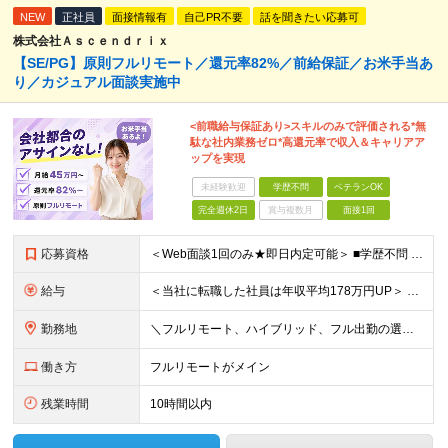
NEW
正社員
面接情報有
自己PR不要
話を聞きたい応募可
株式会社Ａｓｃｅｎｄｒｉｘ
【SE/PG】原則フルリモート／還元率82%／前給保証／お米手当あ
り／カジュアル面談実施中
<前職給与保証あり>スキルのみで評価される*無
駄な社内業務ゼロ*高還元率で収入＆キャリアア
ップを実現
未経験歓迎
学歴不問
ベテランOK
完全週休2日
賞与複数月
面接1回
応募資格
＜Web面談1回のみ★即日内定可能＞ ■学歴不問 ■エンジニアとしての実務経験1年以上 （開発・インフラ・技術・工程など不問）
給与
＜当社に転職した社員は年収平均178万円UP＞ 月給45万円～120万円＋賞与＋各手当 ※経験・能力などを考慮の上、決定します ※案件の契約内容（月単金など）や昇給、賞与額はすべてシステム上で開示し
勤務地
＼フルリモート、ハイブリッド、フル出勤の選択可＆帰社日なし／ 【下記エリアを中心とするクライアント先または自宅にて勤務】 ■首都圏：東京・埼玉・千葉・神奈川 ■関西：大阪・兵庫・京都・滋賀・奈良・和
働き方
フルリモートがメイン
残業時間
10時間以内