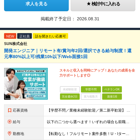
求人を見る
検討中に入れる
掲載終了予定日：
2026.08.31
NEW
正社員
話を聞きたい応募可
SUN株式会社
開発エンジニア｜リモート有/賞与年2回/選択できる給与制度！還
元率80%以上可/残業10h以下/Web面接1回
スキルと収入を同時にアップ！あなたの成長を全
力サポートします◎
未経験歓迎
学歴不問
ベテランOK
完全週休2日
賞与複数月
面接1回
応募資格
【学歴不問／業種未経験歓迎／第二新卒歓迎】 ■IT・システムエンジニアの実務経験をお持ちの方※工程や使用言語、経験年数は不問 ◎転職回数は不問 ＼下記のような方にオススメ／ ・安定した収入を得たい方
給与
以下の二つから選べます！いずれの場合も前職の給与を考盛し給与シミュレーションを作成します。 【プロセス型（コツコツ給与を上げたい方向け）】 ■月給25万円～50万円 ※年齢や社歴、仕事の取り組み姿勢
勤務地
【転勤なし！フルリモート案件多数！U・Iターン歓迎】 一都三県を中心に豊富な案件を保有しております！ 東京・愛知・大阪・広島・福岡・新潟の 各プロジェクト先または自社拠点 ※勤務地は希望を考慮します