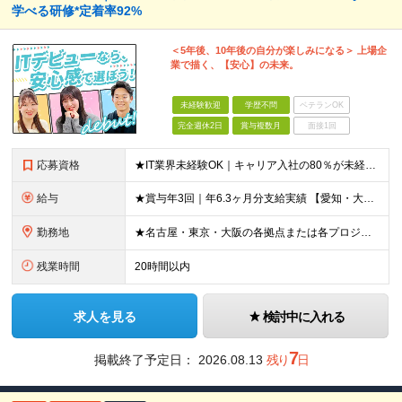
学べる研修*定着率92%
＜5年後、10年後の自分が楽しみになる＞ 上場企
業で描く、【安心】の未来。
未経験歓迎
学歴不問
ベテランOK
完全週休2日
賞与複数月
面接1回
応募資格
★IT業界未経験OK｜キャリア入社の80％が未経験スタート！ ★第二新卒OK ★学歴不問 ＼このような方を歓迎しています！／ ・IT業界に興味があり、ゼロから学ぶ意欲がある方 ・社会人経験（業界不問
給与
★賞与年3回｜年6.3ヶ月分支給実績 【愛知・大阪】 月給25.5万円～35万円＋各種手当＋賞与年2回＋業績賞与 ※上記には一律の地域手当2.5万円を含みます 【東京】 月給27万円～35万円＋各
勤務地
★名古屋・東京・大阪の各拠点または各プロジェクト先での勤務となります （愛知、岐阜、東京、埼玉、千葉、神奈川、大阪、兵庫、京都など） ★U・Iターン歓迎！原則転勤なし ★リモートワーク対応案件もあり
残業時間
20時間以内
求人を見る
検討中に入れる
7
掲載終了予定日：
2026.08.13
残り
日