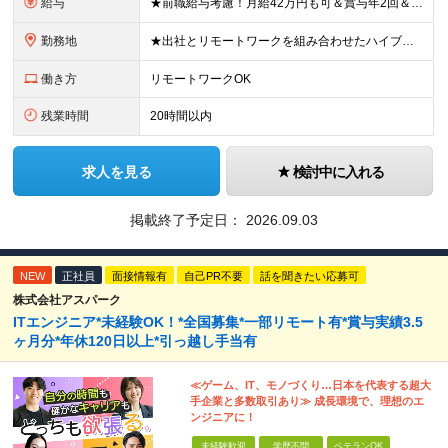
給与
★前職給与考慮！月給42万円も可＆賞与年2回＆昇給随時！★ ■月給29万円～42万円＋賞与年2回＋交通費 ※前職の給与やスキルを考慮し決定します ※固定残業代（月45時間分／7万7,000円～11万
勤務地
★出社とリモートワークを組み合わせたハイブリッド勤務！ ★幡ヶ谷駅から徒歩1分！ 【本社】 東京都渋谷区幡ヶ谷1-34-14 宝ビル3F ※(変更の範囲)上記を除く当社関連勤務地
働き方
リモートワークOK
残業時間
20時間以内
求人を見る
検討中に入れる
掲載終了予定日：
2026.09.03
NEW
正社員
面接情報有
自己PR不要
話を聞きたい応募可
株式会社アスパーク
ITエンジニア*未経験OK！*全国募集*一部リモート有*賞与実績3.5
ヶ月分*年休120日以上*引っ越し手当有
≪ゲーム、IT、モノづくり…日本を代表する超大
手企業と多数取引あり≫ 成長環境で、理想のエ
ンジニアに！
未経験歓迎
学歴不問
ベテランOK