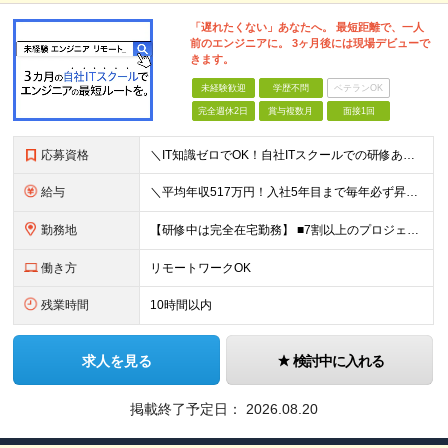
「遅れたくない」あなたへ。 最短距離で、一人
前のエンジニアに。 3ヶ月後には現場デビューで
きます。
未経験歓迎
学歴不問
ベテランOK
完全週休2日
賞与複数月
面接1回
応募資格
＼IT知識ゼロでOK！自社ITスクールでの研修あり／ ■完全未経験OK(文系出身70％) ■第二新卒歓迎 ■学歴不問 └社会人未経験の方も歓迎します！ 5名以上の採用を予定しているので、同期と入社も
給与
＼平均年収517万円！入社5年目まで毎年必ず昇給／ ■賞与年3回 ■年収800万円以上も可 ■入社3年以上の平均年収469.2万円 月給23万2000円以上＋賞与年3回＋各種手当 ☆入社5年目まで最
勤務地
【研修中は完全在宅勤務】 ■7割以上のプロジェクトでリモートワークを導入 ■フルリモートもあり ■一都三県のプロジェクト先 ■転居を伴う転勤なし ＜プロジェクト先＞ 東京・神奈川・千葉・埼玉でのプロ
働き方
リモートワークOK
残業時間
10時間以内
求人を見る
検討中に入れる
掲載終了予定日：
2026.08.20