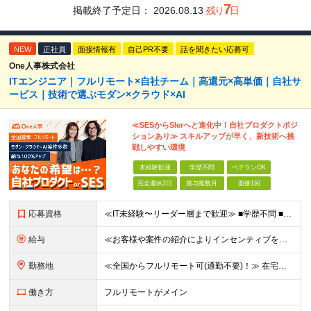
7
掲載終了予定日：
2026.08.13
残り
日
NEW
正社員
面接情報有
自己PR不要
話を聞きたい応募可
One人事株式会社
ITエンジニア｜フルリモート×自社チーム｜高還元×高単価｜自社サ
ービス｜技術で選ぶモダン×クラウド×AI
≪SESからSIerへと進化中！自社プロダクトポジ
ションあり≫ スキルアップが早く、新技術へ挑
戦しやすい環境
未経験歓迎
学歴不問
ベテランOK
完全週休2日
賞与複数月
面接1回
応募資格
≪IT未経験〜リーダー層まで歓迎≫ ■学歴不問 ■国籍不問 ★テスト／運用保守のみのご経験の方も歓迎です！ ≪歓迎要件≫ ・開発またはインフラいずれかの実務経験 ・AWSなどクラウド技術への興味・学
給与
≪お客様や案件の紹介によりインセンティブを支給！≫ 月給25万円～71.4万円＋賞与年2回(2ヶ月)＋各種手当 ◎経験やスキルを考慮の上、優遇します ◎上記月給は固定残業代月45時間分(月額5万6
勤務地
≪全国からフルリモート可(通勤不要)！≫ 在宅勤務、または首都圏を中心とするお客様先 ★転勤はありません ■本社 東京都品川区南大井6-26-2 大森ベルポートB館8F
働き方
フルリモートがメイン