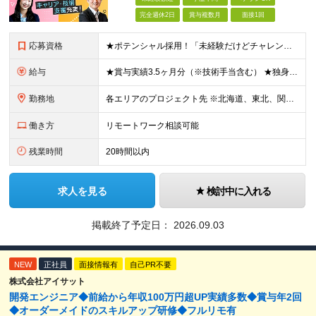
完全週休2日
賞与複数月
面接1回
応募資格
★ポテンシャル採用！「未経験だけどチャレンジしたい」方は歓迎！ ◆学歴不問 ◆未経験・第二新卒歓迎 ◆ブランクOK ★何らかの開発・設計の経験をお持ちの方は優遇します！ 【特別な知識・スキルは必要
給与
★賞与実績3.5ヶ月分（※技術手当含む） ★独身寮│寮費手当│引っ越し手当あり ★月給26万円も可能！ 【実務経験者】※前職の給与、経験、スキルをもとに決定 ・月給21万円～60万円＋時間外手当全
勤務地
各エリアのプロジェクト先 ※北海道、東北、関東、北信越、東海、関西、四国、中国、九州の各エリアから希望勤務地をお聞かせください。 ※転勤を伴わない エリア限定採用枠あり。U・Iターンも歓迎です！ ※プ
働き方
リモートワーク相談可能
残業時間
20時間以内
求人を見る
検討中に入れる
掲載終了予定日：
2026.09.03
NEW
正社員
面接情報有
自己PR不要
株式会社アイサット
開発エンジニア◆前給から年収100万円超UP実績多数◆賞与年2回
◆オーダーメイドのスキルアップ研修◆フルリモ有