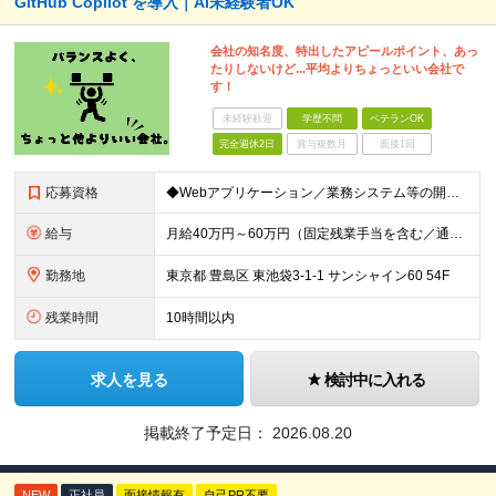
GitHub Copilot を導入｜AI未経験者OK
会社の知名度、特出したアピールポイント、あっ
たりしないけど...平均よりちょっといい会社で
す！
未経験歓迎
学歴不問
ベテランOK
完全週休2日
賞与複数月
面接1回
応募資格
◆Webアプリケーション／業務システム等の開発実務経験：5年以上 ◆日本国内在住の方
給与
月給40万円～60万円（固定残業手当を含む／通勤手当は別途支給） 想定年収480万円～720万円 ※固定残業手当は時間外労働の有無に関わらず40時間相当分、月額9万6千円～14万3千円を支給 （40
勤務地
東京都 豊島区 東池袋3-1-1 サンシャイン60 54F
残業時間
10時間以内
求人を見る
検討中に入れる
掲載終了予定日：
2026.08.20
NEW
正社員
面接情報有
自己PR不要