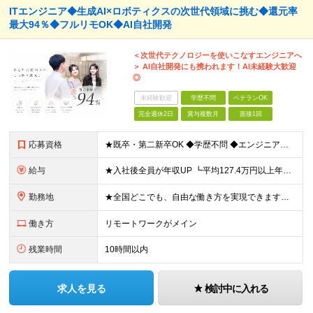
ITエンジニア◆生成AI×ロボティクスの次世代領域に挑む◆還元率
最大94％◆フルリモOK◆AI自社開発
＜次世代テクノロジーを使いこなすエンジニアへ
＞ AI自社開発にも携われます！AI未経験大歓迎
◎
未経験歓迎
学歴不問
ベテランOK
完全週休2日
賞与複数月
面接1回
応募資格
★既卒・第二新卒OK ◆学歴不問 ◆エンジニアとしての何かしらの実務経験が1年以上ある方 ※AI未経験者大歓迎 ★意欲重視の採用です！ 「経歴に自信がない」という方も、"今後挑戦したいこと""スキル
給与
★入社後全員が年収UP ┗平均127.4万円以上年収UP！ ┗最大390万円UPの実績もあり 月給35万円～100万円＋決算賞与＋各種手当 【 給与イメージ 】 ■経験1年以上…月給35万円～＋決
勤務地
★全国どこでも、自由な働き方を実現できます！ 全国のプロジェクト先やフルリモート環境での勤務も可能です。 ＼自由度の高い働き方、叶えます／ □フルリモートで働きたい □ハイブリットに働きたい □家庭
働き方
リモートワークがメイン
残業時間
10時間以内
求人を見る
検討中に入れる