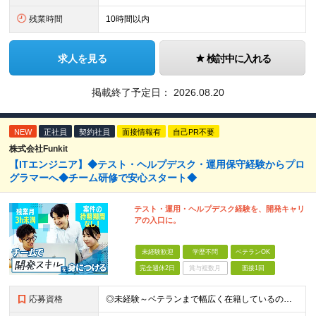
残業時間
10時間以内
求人を見る
検討中に入れる
掲載終了予定日：
2026.08.20
NEW
正社員
契約社員
面接情報有
自己PR不要
株式会社Funkit
【ITエンジニア】◆テスト・ヘルプデスク・運用保守経験からプロ
グラマーへ◆チーム研修で安心スタート◆
テスト・運用・ヘルプデスク経験を、開発キャリ
アの入口に。
未経験歓迎
学歴不問
ベテランOK
完全週休2日
賞与複数月
面接1回
応募資格
◎未経験～ベテランまで幅広く在籍しているので大丈夫！◎ ＼こんなアナタにピッタリです♪／ ◆IT業界で手に職を付けて活躍したい方 ◆サポート体制が整っている会社で働きたい方 ◆フラットな社風の会社で