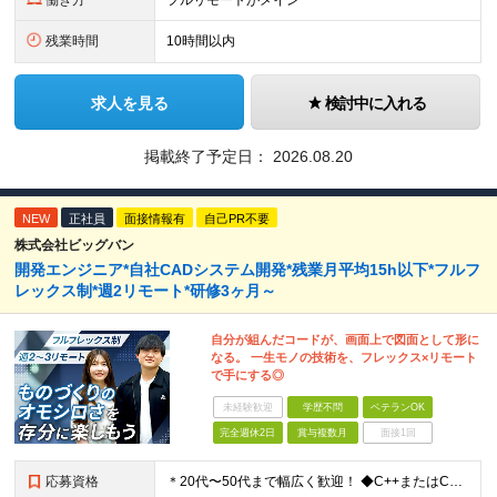
働き方
フルリモートがメイン
残業時間
10時間以内
求人を見る
検討中に入れる
掲載終了予定日：
2026.08.20
NEW
正社員
面接情報有
自己PR不要
株式会社ビッグバン
開発エンジニア*自社CADシステム開発*残業月平均15h以下*フルフ
レックス制*週2リモート*研修3ヶ月～
自分が組んだコードが、画面上で図面として形に
なる。 一生モノの技術を、フレックス×リモート
で手にする◎
未経験歓迎
学歴不問
ベテランOK
完全週休2日
賞与複数月
面接1回
応募資格
＊20代〜50代まで幅広く歓迎！ ◆C++またはC言語でのプログラミング・開発経験（年数・分野不問） ◆学歴不問 ※CAD、土木・建築業界の知識は一切問いません。ポテンシャル重視の採用です！ ★求