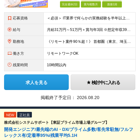
完全週休2日
賞与複数月
面接1回
応募資格
＜必須＞ IT業界で何らかの実務経験を半年以上お持ちの方（使用言語不問） ＜こんなご希望があれば、ぜひ当社にご相談ください＞ ◎ スキルや成果にしっかり見合った給与を受け取りたい ◎ 残業を
給与
月給31万円～51万円＋賞与年3回 ※想定年収394万円～1,032万円 ★年間300万円の賞与実績あり ★平均昇給額3万円 ★エンジニアへの還元率75％（実質78.9%） ※経験・能力を考慮し
勤務地
《リモート案件90％超！》 首都圏（東京、埼玉、千葉、神奈川）、大阪、名古屋、福岡のプロジェクト先やリモートでの勤務となります。 ※面接から入社まで全てオンラインで完結できます！ ※帰社日自
働き方
リモートワークOK
残業時間
10時間以内
求人を見る
検討中に入れる
掲載終了予定日：
2026.08.20
NEW
正社員
株式会社システムサポート【東証プライム市場上場グループ】
開発エンジニア/最先端のAI・DX/プライム多数/客先常駐無/フルフ
レックス有/定着率95%/残業平均5.1H