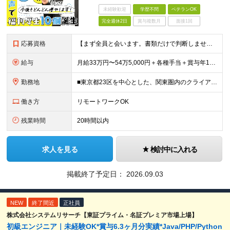
未経験歓迎
学歴不問
ベテランOK
完全週休2日
賞与複数月
面接1回
応募資格
【まず全員と会います。書類だけで判断しません。】 ■学歴不問（実務経験があれば高卒以上） ■何らかのITエンジニア実務経験をお持ちの方（年数・工程・言語・領域不問） ◎こんな方も歓迎します！ ・別
給与
月給33万円〜54万5,000円＋各種手当＋賞与年1回 ※経験・スキルを考慮のうえ、双方が納得するまで話し合って決定します。 ※上記月給額にはみなし残業手当（20時間分／4万5000円～）を含む（超
勤務地
■東京都23区を中心とした、関東圏内のクライアント先 ※東京・渋谷・銀座・横浜の案件が多数 ★転勤はありません！ ★勤務地は希望を考慮します！ ★全社員の約8割がリモートワーク実施中！ プロジェク
働き方
リモートワークOK
残業時間
20時間以内
求人を見る
検討中に入れる
掲載終了予定日：
2026.09.03
NEW
終了間近
正社員
株式会社システムリサーチ【東証プライム・名証プレミア市場上場】
初級エンジニア｜未経験OK*賞与6.3ヶ月分実績*Java/PHP/Python