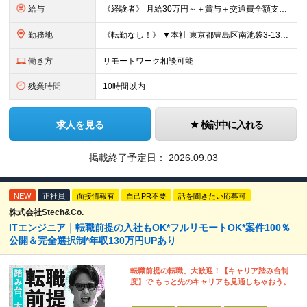
給与
《経験者》 月給30万円～＋賞与＋交通費全額支給 《未経験者》 月給23万円～＋賞与＋交通費全額支給 ※上記月給には固定残業代（20時間分／《経験者》40,600円～《未経験者》31,100円～）
勤務地
《転勤なし！》 ▼本社 東京都豊島区南池袋3-13-8 ホウエイビル9F ▼開発拠点 東京都豊島区南池袋3-13-5 KJ南池袋ビル4階 【東京本社or首都圏の各プロジェクト先】 ▼各プロジェクト
働き方
リモートワーク相談可能
残業時間
10時間以内
求人を見る
検討中に入れる
掲載終了予定日：
2026.09.03
NEW
正社員
面接情報有
自己PR不要
話を聞きたい応募可
株式会社Stech&Co.
ITエンジニア｜転職前提の入社もOK*フルリモートOK*案件100％
公開＆完全選択制*年収130万円UPあり
転職前提の転職、大歓迎！【キャリア踏み台制
度】で もっと先のキャリアも見通しちゃおう。