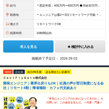
給与
＊想定年収：400万円〜800万円 ◆月給30万円以上（各種手当含む＋残業代＋賞与年2回 ※残業代は全額支給 ※試用期間3か月あり（試用期間中の一部手当の支給なし/給与差異なし） 【固定残業代につ
勤務地
＊エンジニアは週2〜3日リモートワーク可能 ＊希望を考慮し決定！ ＊転勤なし ◆東京本社（千代田区）または名古屋事業所（名古屋市） 【東京本社】 東京都千代⽥区岩本町2丁⽬8番12号 NKビル9F
働き方
リモートワークOK
残業時間
20時間以内
求人を見る
検討中に入れる
掲載終了予定日：
2026.09.03
NEW
正社員
自己PR不要
話を聞きたい応募可
ＣｅｎｔＦｌｙＧａｔｅ株式会社
開発エンジニア｜業界出戻りもOK｜社員の声が翌日制度になる会
社｜リモート8割｜帰省補助・カフェ代支給あり
「本当にエンジニアのためになってるのか」 そ
の問いが、この会社を生んだ。＜代表・門倉＞