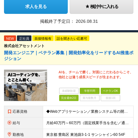
求人を見る
検討中に入れる
掲載終了予定日：
2026.08.31
NEW
正社員
面接情報有
話を聞きたい応募可
株式会社アセットメント
開発エンジニア｜ベテラン募集｜開発効率化をリードするAI推進ポ
ジション
AIを、チームで磨く。対面にこだわるからこそ、
他社とは違う成長スピードが生まれます。
未経験歓迎
学歴不問
ベテランOK
完全週休2日
賞与複数月
面接1回
応募資格
◆Webアプリケーション／業務システム等の開発実務経験：5年以上 ◆AIを活用した開発実務経験：1年以上 ◆日本国内在住の方
給与
月給40万円～60万円（固定残業手当を含む／通勤手当は別途支給） 想定年収480万円～720万円 ※固定残業手当は時間外労働の有無に関わらず40時間相当分、月額9万6千円～14万3千円を支給 （40
勤務地
東京都 豊島区 東池袋3-1-1 サンシャイン60 54F