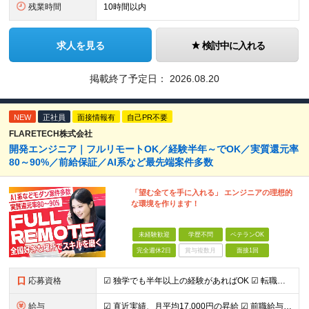
残業時間
10時間以内
求人を見る
検討中に入れる
掲載終了予定日：
2026.08.20
NEW
正社員
面接情報有
自己PR不要
FLARETECH株式会社
開発エンジニア｜フルリモートOK／経験半年～でOK／実質還元率
80～90%／前給保証／AI系など最先端案件多数
「望む全てを手に入れる」 エンジニアの理想的
な環境を作ります！
未経験歓迎
学歴不問
ベテランOK
完全週休2日
賞与複数月
面接1回
応募資格
☑︎ 独学でも半年以上の経験があればOK ☑︎ 転職回数・ブランク不問 ☑︎ 学歴不問 ☑︎ スキルチェンジ可 下記いずれかの実務経験をお持ちの方 ■システム開発 ┗言語・工程・業界・ジャンルなどは
給与
☑︎ 直近実績、月平均17,000円の昇給 ☑︎ 前職給与100%保証 ☑︎ 実質還元率80～90% ☑︎ 待機時も給与は満額支給 月給35万円～70万円＋交通費など各種手当 ※想定年収：4,200