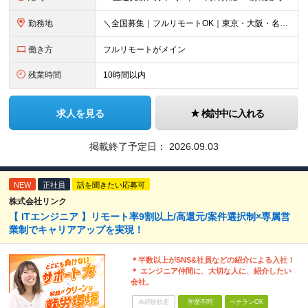
勤務地
＼全国募集｜フルリモートOK｜東京・大阪・名古屋エリアは出社案件も豊富／ 【1】フルリモートの場合…全国各地にて完全在宅勤務が可能！強制的な出社日もありません。 【2】出社の場合…本社、大阪支店、も
働き方
フルリモートがメイン
残業時間
10時間以内
求人を見る
検討中に入れる
掲載終了予定日：
2026.09.03
NEW
正社員
話を聞きたい応募可
株式会社リンク
【 ITエンジニア 】リモート率9割以上/高還元/案件選択制×専属営
業制でキャリアアップを実現！
＊半数以上がSNS&社員などの紹介による入社！
＊ エンジニア仲間に、大切な人に、紹介したい
会社。
未経験歓迎
学歴不問
ベテランOK