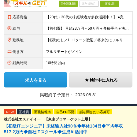
完全週休2日
賞与複数月
面接1回
応募資格
【20代・30代の未経験者が多数活躍中！】 ●完全未経験、第二新卒、既卒、フリーターの方大歓迎！ ●学歴・職歴・転職回数・ブランク一切不問 ※34歳までの方（若年層の長期キャリア形成を図るため） ★
給与
【首都圏】 月給23万円～50万円＋各種手当＋決算賞与 【大阪】 月給22万円～50万円＋各種手当＋決算賞与 【愛知】 月給21.5万円～50万円＋各種手当＋決算賞与 【福岡・宮城】 月給20万
勤務地
【転勤なし／U・Iターン歓迎／将来的にフルリモートOK】 本社（新宿区）、大阪支店、名古屋支店または東京都・神奈川県・千葉県・埼玉県・愛知県・大阪府・福岡県をはじめ、全国のプロジェクト先 ※ご希望を
働き方
フルリモートがメイン
残業時間
10時間以内
求人を見る
検討中に入れる
掲載終了予定日：
2026.08.31
NEW
正社員
面接情報有
自己PR不要
話を聞きたい応募可
株式会社エスアイイー 【東京プロマーケット上場】
【初級ITエンジニア】未経験入社90％◆年休134日◆平均年収
517.2万円◆自社ITスクール◆生成AI活用中