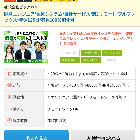
株式会社ビッグバン
開発エンジニア*医療システム*自社サービス*週2リモート*フルフレ
ックス*年休125日*有休100％消化可
国内シェア独占の医療自社システム開発！ ほぼ
フルフレックス×リモートで描く、エンジニアと
しての新章。
未経験歓迎
学歴不問
ベテランOK
完全週休2日
賞与複数月
面接1回
応募資格
＊20代〜40代前半までが幅広く活躍中！ ＊経験の浅い方も歓迎します ◆C#を用いたプログラミングやシステム開発の経験をお持ちの方 ◆学歴・業界知識は一切不問 ★求める人物像： ・「指示通りに作る
給与
＊想定年収：400万円〜800万円 ◆月給30万円以上（各種手当含む＋残業代＋賞与年2回 ※残業代は全額支給 ※試用期間3か月あり（試用期間中の一部手当の支給なし/給与差異なし） 【固定残業代につ
勤務地
＊エンジニアは週2〜3日リモートワーク可能 ＊希望を考慮し決定！ ＊転勤なし ◆東京本社（千代田区）または名古屋事業所（名古屋市） 【東京本社】 東京都千代⽥区岩本町2丁⽬8番12号 NKビル9F
働き方
リモートワークOK
残業時間
20時間以内
求人を見る
検討中に入れる