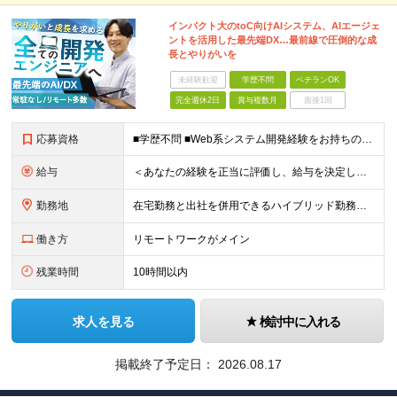
インパクト大のtoC向けAIシステム、AIエージェ
ントを活用した最先端DX…最前線で圧倒的な成
長とやりがいを
未経験歓迎
学歴不問
ベテランOK
完全週休2日
賞与複数月
面接1回
応募資格
■学歴不問 ■Web系システム開発経験をお持ちの方 ★設計・開発経験～運用保守まで幅広く募集します ★Google Cloud・AWS・Azureなど、クラウド技術は問いませんが、経験・知見が深い方は
給与
＜あなたの経験を正当に評価し、給与を決定します！＞ 想定年収450万円～1,000万円 └月給30万8000円～＋賞与年2回 ◎在宅勤務手当あり ◎交通費100％支給 ◎資格取得奨励制度(一時金/資格
勤務地
在宅勤務と出社を併用できるハイブリッド勤務！ （出社は週1～3日程度ですが、ご希望に合わせて柔軟に対応可能です。） ≪東京オフィス≫ 東京都新宿区西新宿2-6-1 新宿住友ビル26F ※(業務の変
働き方
リモートワークがメイン
残業時間
10時間以内
求人を見る
検討中に入れる
掲載終了予定日：
2026.08.17