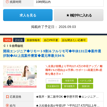
残業時間
10時間以内
求人を見る
検討中に入れる
掲載終了予定日：
2026.09.03
NEW
正社員
面接情報有
自己PR不要
話を聞きたい応募可
ＣＩＳ合同会社
開発エンジニア◆リモート9割＆フルリモ可◆年休131日◆案件選
択制◆AI/上流案件豊富◆還元率最大94％
＼全員が前職より平均127.4万の年収アップ／ 離
職率1％の理由は≪手厚いサポート×高還元率×柔
軟な働き方≫！
未経験歓迎
学歴不問
ベテランOK
完全週休2日
賞与複数月
面接1回
応募資格
★既卒・第二新卒OK ◆学歴不問 ◆エンジニアとして実務経験をお持ちの方（1年以上） ★意欲重視の採用です！ 「経歴に自信がない」という方も、"今後挑戦したいこと""スキルアップしたいこと"について
給与
★入社後全員が年収UP ┗平均127.4万円以上年収UP！ ┗最大390万円UPの実績もあり 月給35万円～100万円＋決算賞与＋各種手当 【 給与イメージ 】 ■経験1年以上…月給35万円～＋決