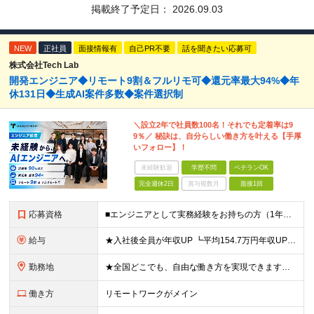
掲載終了予定日：
2026.09.03
NEW
正社員
面接情報有
自己PR不要
話を聞きたい応募可
株式会社Tech Lab
開発エンジニア◆リモート9割＆フルリモ可◆還元率最大94%◆年
休131日◆生成AI案件多数◆案件選択制
＼設立2年で社員数100名！それでも定着率は9
9％／ 秘訣は、自分らしい働き方を叶える【手厚
いフォロー】！
未経験歓迎
学歴不問
ベテランOK
完全週休2日
賞与複数月
面接1回
応募資格
■エンジニアとして実務経験をお持ちの方（1年以上） ■学歴不問 ■既卒・第二新卒OK ☆Tech Labの事業内容、ビジョンに共感できる⽅はぜひご応募ください！ ☆意欲重視の採用です！ 「経歴に自信
給与
★入社後全員が年収UP ┗平均154.7万円年収UP！ ┗最大380万円UPの実績も 月給35万円～100万円＋決算賞与＋各種手当 【 給与イメージ 】 ■経験1年以上…月給35万円～＋決算賞与
勤務地
★全国どこでも、自由な働き方を実現できます！ 全国のプロジェクト先やフルリモート環境での勤務も可能です。 ＼自由度の高い働き方、叶えます／ ・フルリモートで働きたい ・ハイブリットに働きたい ・家庭
働き方
リモートワークがメイン