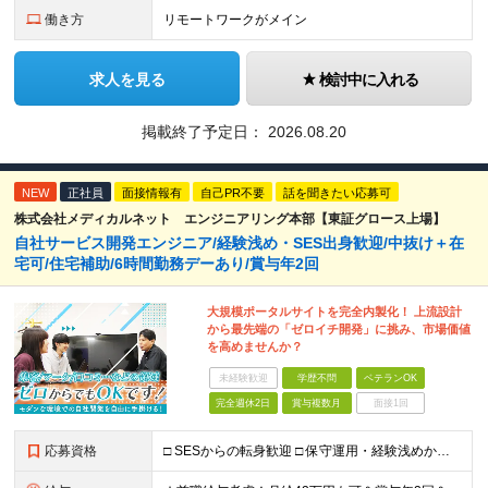
働き方
リモートワークがメイン
求人を見る
検討中に入れる
掲載終了予定日：
2026.08.20
NEW
正社員
面接情報有
自己PR不要
話を聞きたい応募可
株式会社メディカルネット エンジニアリング本部【東証グロース上場】
自社サービス開発エンジニア/経験浅め・SES出身歓迎/中抜け＋在
宅可/住宅補助/6時間勤務デーあり/賞与年2回
大規模ポータルサイトを完全内製化！ 上流設計
から最先端の「ゼロイチ開発」に挑み、市場価値
を高めませんか？
未経験歓迎
学歴不問
ベテランOK
完全週休2日
賞与複数月
面接1回
応募資格
□ SESからの転身歓迎 □ 保守運用・経験浅めからのチャレンジ歓迎 ■ 学歴不問 ■ 何らかのシステム開発経験をお持ちの方（言語・年数不問） ＜当社で経験できること＞ ・企画、要件定義、設計、実装