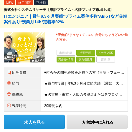
NEW
終了間近
正社員
株式会社システムリサーチ【東証プライム・名証プレミア市場上場】
ITエンジニア｜賞与6.3ヶ月実績*プライム案件多数*AI/IoTなど先端
案件あり*残業月14h*定着率92%
“圧倒的”じゃなくていい。自分にちょうどいい働
き方を。
未経験歓迎
学歴不問
ベテランOK
完全週休2日
賞与複数月
面接1回
応募資格
■何らかの開発経験をお持ちの方（言語・フェーズ不問） ■学歴不問 ☆「運用保守経験しかない」「PMやPLに挑戦したいけど機会がない…」そんな方もOK！当社で経験を積んでいただけます！ ＼このような方
給与
★賞与年3回｜年6.3ヶ月分支給実績 【愛知・大阪】 月給25.5万円～35万円＋各種手当＋賞与年2回＋業績賞与 ※上記には一律の地域手当2.5万円を含みます 【東京】 月給27万円～35万円＋各
勤務地
★名古屋・東京・大阪の各拠点または各プロジェクト先での勤務となります （愛知、岐阜、東京、埼玉、千葉、神奈川、大阪、兵庫、京都など） ★U・Iターン歓迎！原則転勤なし ★リモートワーク対応案件もあり
残業時間
20時間以内
求人を見る
検討中に入れる