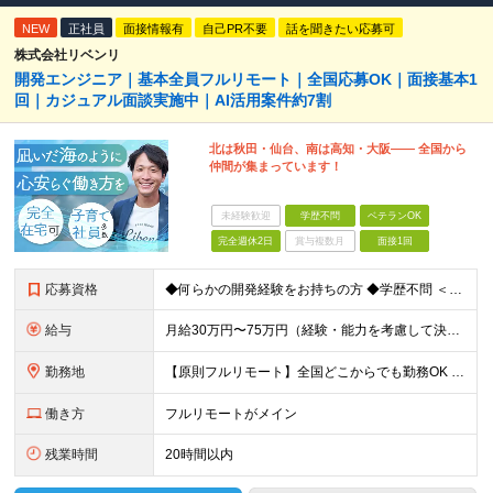
NEW
正社員
面接情報有
自己PR不要
話を聞きたい応募可
株式会社リベンリ
開発エンジニア｜基本全員フルリモート｜全国応募OK｜面接基本1
回｜カジュアル面談実施中｜AI活用案件約7割
北は秋田・仙台、南は高知・大阪—— 全国から
仲間が集まっています！
未経験歓迎
学歴不問
ベテランOK
完全週休2日
賞与複数月
面接1回
応募資格
◆何らかの開発経験をお持ちの方 ◆学歴不問 ＜特に歓迎する方＞ ◎リーダー経験・PM経験のある方（優遇します） ◎フルリモートでも自律的に動ける方 ◎自社サービスや受託開発にゆくゆく携わりたい方 ◎
給与
月給30万円〜75万円（経験・能力を考慮して決定） ※固定残業代20時間分（4.0〜10.2万円）含む／超過分は全額支給 ※経験・スキルを考慮のうえ決定いたします ※6ヶ月の試用期間あり。期間中の待遇
勤務地
【原則フルリモート】全国どこからでも勤務OK ※希望に応じてオフィス勤務も可能 ■本社（湘南本社） 神奈川県藤沢市辻堂神台2-2-1 アイクロス湘南8階 └JR東海道線「辻堂駅」徒歩3分 ■東北支
働き方
フルリモートがメイン
残業時間
20時間以内