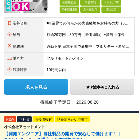
未経験歓迎
学歴不問
ベテランOK
完全週休2日
賞与複数月
面接1回
応募資格
■IT業界での何らかの実務経験をお持ちの方（6ヶ月以上） ■学歴不問 ◎担当フェーズ └開発・保守・運用などのジャンルやフェーズ、言語などは問いません！ ※ブランクがある方、社会人経験10年以上の方
給与
月給29万円～80万円（単価連動）+賞与 ※案件単価率は80% ※試用期間3ヶ月間の待遇に変動はありません ※みなし残業代(月30時間分47,138円～)を含む。超過分は追加支給 ※給料が上がる形で
勤務地
通勤不要 日本全国で募集中！フルリモート希望者も大歓迎！ ※クライアントオフィスへの出勤が必要な場合は、 「東京オフィス」または「首都圏・関西圏」になります ※勤務地の選択はご希望を考慮し、転居を
働き方
フルリモートがメイン
残業時間
10時間以内
求人を見る
検討中に入れる
掲載終了予定日：
2026.08.20
NEW
正社員
面接情報有
話を聞きたい応募可
株式会社アセットメント
【開発エンジニア】自社製品の開発で安心して働けます！｜