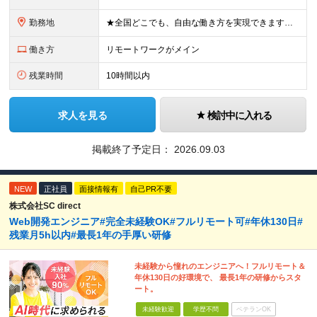
勤務地
★全国どこでも、自由な働き方を実現できます！ 全国のプロジェクト先やフルリモート環境での勤務も可能です。 ＼自由度の高い働き方、叶えます／ □フルリモートで働きたい □ハイブリットに働きたい □家庭
働き方
リモートワークがメイン
残業時間
10時間以内
求人を見る
検討中に入れる
掲載終了予定日：
2026.09.03
NEW
正社員
面接情報有
自己PR不要
株式会社SC direct
Web開発エンジニア#完全未経験OK#フルリモート可#年休130日#
残業月5h以内#最長1年の手厚い研修
未経験から憧れのエンジニアへ！フルリモート＆
年休130日の好環境で、 最長1年の研修からスタ
ート。
未経験歓迎
学歴不問
ベテランOK