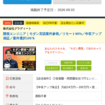
掲載終了予定日：
2026.09.03
NEW
正社員
面接情報有
自己PR不要
話を聞きたい応募可
株式会社グラディート
開発エンジニア｜モダン言語案件参画／リモート90%／年収アップ
保証／案件選択100％
あなたのスキルを、「モダン環境」で次のキャリ
アをステージへ。
未経験歓迎
学歴不問
ベテランOK
完全週休2日
賞与複数月
面接1回
応募資格
【必須条件】 ◎首都圏・関西圏在住でITエンジニアとしての実務経験が3年以上ある⽅（開発・インフラいずれも歓迎） →首都圏（東京、神奈川、千葉、埼玉）、関西圏（大阪、兵庫、京都）在住のITエンジニア採
給与
【年収アップ保証】 月給24万円～100万円＋賞与（年3回）＋諸手当 ◆想定年収432万円〜1200万円(経験・スキルを考慮し決定) ※年収アップ保証付帯 ◆基本給には⽉20時間分の固定残業代(31,
勤務地
通勤不要