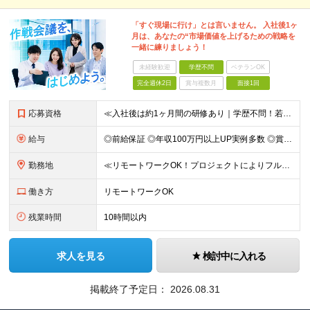
「すぐ現場に行け」とは言いません。 入社後1ヶ
月は、あなたの“市場価値を上げるための戦略を
一緒に練りましょう！
未経験歓迎
学歴不問
ベテランOK
完全週休2日
賞与複数月
面接1回
応募資格
≪入社後は約1ヶ月間の研修あり｜学歴不問！若手社員が活躍中≫ ■学歴不問 ■開発経験1年以上 ＼こんな方にピッタリです！／ ■私生活も大切にしながら長く働きたい方 ■自分のスキルを正当に給与で評価し
給与
◎前給保証 ◎年収100万円以上UP実例多数 ◎賞与年2回 -------- ■PG：月給29万5000円以上 ■SE：月給36万円以上 ※スキル・経験などを考慮し、決定します ※試用期間3ヵ月あり、
勤務地
≪リモートワークOK！プロジェクトによりフルリモートも≫ ■本社または東京・神奈川・千葉・埼玉の各プロジェクト先での勤務となります 【本社】東京都豊島区南池袋2-30-12 BITビル7階 ┗東京メ
働き方
リモートワークOK
残業時間
10時間以内
求人を見る
検討中に入れる
掲載終了予定日：
2026.08.31