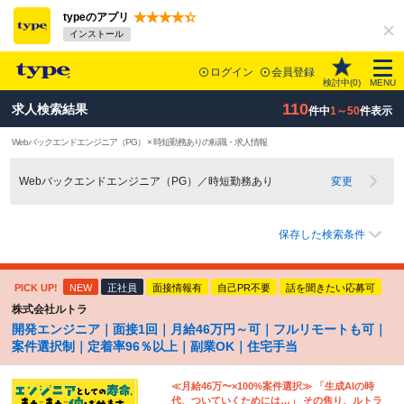
typeのアプリ
インストール
ログイン
会員登録
検討中(
0
)
MENU
110
求人検索結果
件中
1～50
件表示
Webバックエンドエンジニア（PG） × 時短勤務ありの転職・求人情報
Webバックエンドエンジニア（PG）／時短勤務あり
変更
保存した検索条件
PICK UP!
NEW
正社員
面接情報有
自己PR不要
話を聞きたい応募可
株式会社ルトラ
開発エンジニア｜面接1回｜月給46万円～可｜フルリモートも可｜
案件選択制｜定着率96％以上｜副業OK｜住宅手当
≪月給46万〜×100%案件選択≫ 「生成AIの時
代、ついていくためには…」 その焦り、ルトラ