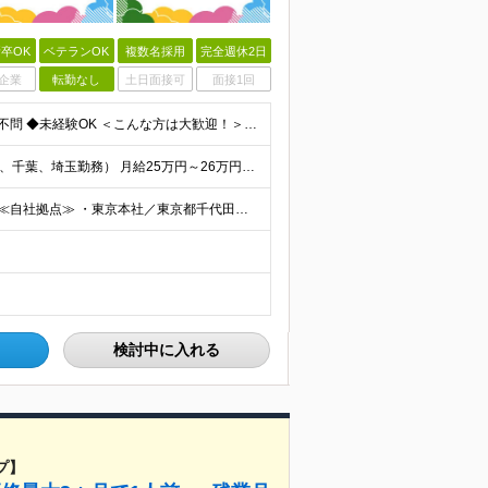
卒OK
ベテランOK
複数名採用
完全週休2日
企業
転勤なし
土日面接可
面接1回
＜エンジニアのご経験浅い方／スクール卒OK＞ ◆学歴不問 ◆未経験OK ＜こんな方は大歓迎！＞ ◎今の収入に不満がある方 ◎新しい言語・スキルに挑戦したい方 ◎腰を据えて活躍したい方 ◎頑張りを評価
社員の約9割が年収UP！ ■首都圏エリア（東京、神奈川、千葉、埼玉勤務） 月給25万円～26万円（固定残業代含む） ※固定残業代は、時間外労働の有無に関わらず17時間分を30,000円～31,200
◆2/3以上のプロジェクトでリモートワークを実施中！ ≪自社拠点≫ ・東京本社／東京都千代田区丸の内二丁目6番1号 丸の内パークビルディング6階 ・関西支社／⼤阪府⼤阪市中央区安⼟町2-3-13 ⼤
検討中に入れる
プ】