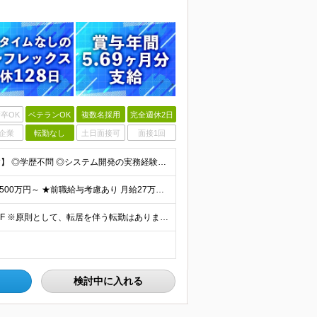
卒OK
ベテランOK
複数名採用
完全週休2日
企業
転勤なし
土日面接可
面接1回
【金融業界の経験は不問！専門知識は入社後に学べます】 ◎学歴不問 ◎システム開発の実務経験をお持ちの方 └3年以上・Java、C#いずれかの使用経験をお持ちの方を想定しております 【以下のような方は
【賞与年3回・昨年度支給実績5.69か月分】 ★想定年収500万円～ ★前職給与考慮あり 月給27万円～59万円 +残業代全額支給(1分単位、監督職以下) +人事評価による賞与年2回（4月/10月）
◎本社勤務 東京都港区虎ノ門5-13-1 虎ノ門40MTビル 8F ※原則として、転居を伴う転勤はありません ※(変更の範囲)上記を除く当社関連勤務地
検討中に入れる