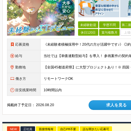
未経験歓迎
学歴不問
第二新
休日120日
賞与複数月
上場
応募資格
給与
勤務地
働き方
リモートワークOK
目安残業時間
10時間以内
求人を見る
掲載終了予定日：
2026.08.20
NEW
正社員
面接情報有
自己PR不要
話を聞きたい応募可