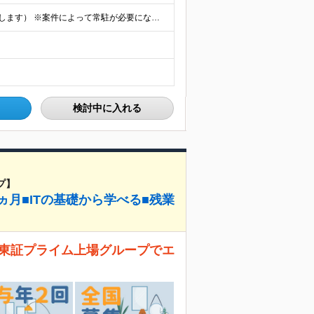
★フルリモート勤務も可（全国応募OK/住宅手当を支給します） ※案件によって常駐が必要になる場合があります。 ※希望がない限り、転勤はありません ※U・Iターン歓迎 ★ルトラの社員は全国各地で活躍中
検討中に入れる
プ】
ヵ月■ITの基礎から学べる■残業
！ 東証プライム上場グループでエ