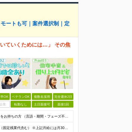
リモートも可｜案件選択制｜定
、ついていくためには…」 その焦
卒OK
ベテランOK
複数名採用
完全週休2日
企業
転勤なし
土日面接可
面接1回
◆学歴不問 / 第二新卒歓迎 ◆何かしらのエンジニア経験をお持ちの方 （言語・期間・フェーズ不問） 経験浅めの方も遠慮なくご応募ください！ ■入社前Q＆A ────── ◎実力に見合った報酬が手に
【エンジニア経験6年以上の方】 月給46万円～100万円（固定残業代含む） ※上記月給には月30時間分の固定残業代（月8万7,400円～月19万円）を含む。超過分は全額支給。 【エンジニア経験4年以