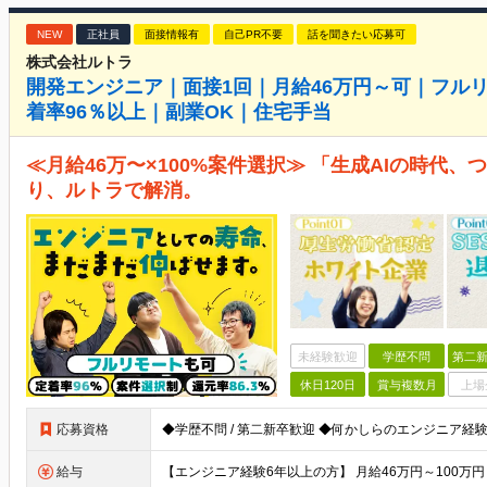
NEW
正社員
面接情報有
自己PR不要
話を聞きたい応募可
株式会社ルトラ
開発エンジニア｜面接1回｜月給46万円～可｜フル
着率96％以上｜副業OK｜住宅手当
≪月給46万〜×100%案件選択≫ 「生成AIの時代
り、ルトラで解消。
未経験歓迎
学歴不問
第二新
休日120日
賞与複数月
上場
応募資格
給与