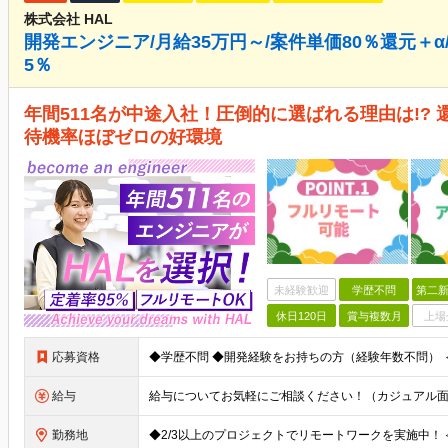
株式会社 HAL
開発エンジニア/月給35万円～/案件単価80％還元＋α
5％
年間511名が中途入社！圧倒的に選ばれる理由は!? 
待機率ほぼゼロの好環境
未経験歓迎
学歴不問
第二新
休日120日
賞与複数月
上場
応募資格
給与
勤務地