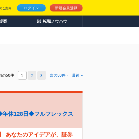
ログイン
新規会員登録
のご案内
人提案
転職ノウハウ
前の50件
次の
50
件
最後
1
2
3
年休128日◆フルフレックス
】 あなたのアイデアが、証券