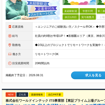
未経験歓迎
学歴不問
第二新
休日120日
賞与複数月
上場
応募資格
給与
勤務地
働き方
リモートワークOK
目安残業時間
20時間以内
求人を見る
掲載終了予定日：
2026.08.31
NEW
正社員
面接情報有
自己PR不要
株式会社ワールドインテック ITS事業部【東証プライム上場グルー