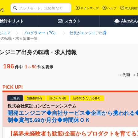
サイトマップ
ヘルプ
求人掲載
検討中リスト
スカウト
AIの求
ンジニア
プログラマー（PG）
社長がエンジニア出身
身の転職・求人情報一覧
エンジニア出身の転職・求人情報
196
1～50
件中
件を表示
先頭
PICK UP!
正社員
面接情報有
自己PR不要
話を聞きたい応募可
株式会社東証コンピュータシステム
開発エンジニア◆自社サービス◆企画から携われる◆
制◆賞与5.69か月分◆時間休ＯＫ
【業界未経験者も歓迎/企画からプロダクトを育てる