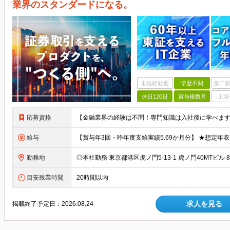
業界のスタンダードになる。
未経験歓迎
学歴不問
第二新
休日120日
賞与複数月
上場
応募資格
給与
勤務地
目安残業時間
20時間以内
求人を見る
掲載終了予定日：
2026.08.24