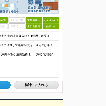
卒OK
ベテランOK
複数名採用
完全週休2日
企業
転勤なし
土日面接可
面接1回
《未経験者積極採用中！20代の方が活躍中です♪》 ◎約4割が実務未経験入社！ ■学歴・職歴は一切問いません！ ■第二新卒の方もお気軽にご相談ください♪ ■入社してから数年は、転勤の可能性があります
当社では【単価連動型給与】を導入！ 参画案件の契約単価に連動して給与が決定。 還元率は単価の【70％～80％】と東証プライム上場グループとして高水準です！（社会保険料・教育コスト含む） ■関東：月給
【全国45都道府県】に大型プロジェクトあり！※ 四国・沖縄を除く 主要勤務地： 北海道/宮城県/栃木県/埼玉県/千葉県/東京都/神奈川県/愛知県/大阪府/京都府/兵庫県/広島県/福岡県/熊本県 ※勤
検討中に入れる