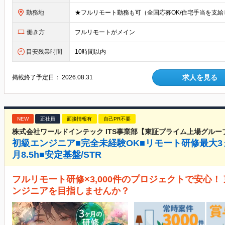
勤務地
働き方
フルリモートがメイン
目安残業時間
10時間以内
求人を見る
掲載終了予定日：
2026.08.31
NEW
正社員
面接情報有
自己PR不要
株式会社ワールドインテック ITS事業部【東証プライム上場グルー
初級エンジニア■完全未経験OK■リモート研修最大3
月8.5h■安定基盤/STR
フルリモート研修×3,000件のプロジェクトで安心
ンジニアを目指しませんか？