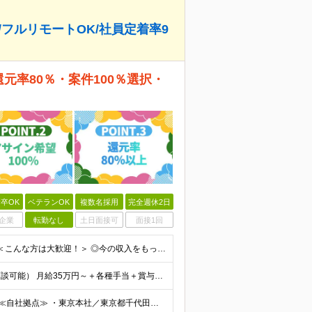
/フルリモートOK/社員定着率9
還元率80％・案件100％選択・
卒OK
ベテランOK
複数名採用
完全週休2日
企業
転勤なし
土日面接可
面接1回
◆学歴不問 ◆開発経験をお持ちの方（経験年数不問） ＜こんな方は大歓迎！＞ ◎今の収入をもっと増やしたい ◎もっと上流の案件で活躍したい ◎将来のキャリアにつながる案件に携わりたい ◎自分のやりたい
給与についてお気軽にご相談ください！（カジュアル面談可能） 月給35万円～＋各種手当＋賞与2回 ※固定残業代は、時間外労働の有無に関わらず40時間分を87,500円～支給 ※超過分は別途支給 ※試用
◆2/3以上のプロジェクトでリモートワークを実施中！ ≪自社拠点≫ ・東京本社／東京都千代田区丸の内二丁目6番1号 丸の内パークビルディング6階 ・関西支社／⼤阪府⼤阪市中央区安⼟町2-3-13 ⼤