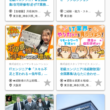
集/在宅研修有/必ずIT業務配
属/月収例29.5万円/Web面接
【首都圏】月収例29.5万円（月給26万円＋諸手当） 【東海・関西】月収例28.5万円（月給25万円＋諸手当） 【九州】月収例26万円（月給23万円＋諸手当） ※経験・スキル・前職給与を踏まえ、総合的に判断して決定します。 例：首都圏 月収例31万円（月給27万円＋諸手当） ◆各種手当 ・通勤手当（上限4万円まで） ・残業代手当（1分単位で全額支給） ※固定残業代制は採用しておりません ・深夜勤務手当 ・資格取得支援（ランクに応じてお祝い金1万円～10万円を支給） ◆昇給：年1回 ◆補足 ・研修中1ヶ月間は、時給1670円となります。 ・試用期間6ヶ月あり。その間の待遇に変更はありません。 ※詳細は面接時にご案内します。
ご経験・能力・スキル等により、当社基準にて優遇・相談のうえ決定いたします。
1回/SE
東京都_神奈川県_埼玉県_千葉県_大阪府_愛知県_兵庫県_京都府_福岡県
東京都
株式会社ヒューマンキュレーション
株式会社スタッフサービス エンジニアリング事業本部
ITエンジニア◆「スキル不
初級エンジニア/未経験歓迎/
足と言われる＝低年収」で
全国募集/あなたに合わせた
はない！｜ 不安を克服し、
オリジナル研修をご用
★経験者の方は前職の年収以上を保証します ★案件単価を開示した上で80％以上を還元します 月給25万円以上＋賞与年2回 ※経験や能力を考慮の上で優遇します ※試用期間が3ヶ月(その間の給与・待遇・雇用形態に変更はありません) ※月給には月20時間分のみなし残業手当(5万円)を含みます(超過分は別途支給) ★残業平均は月10時間以下ですので、毎月10時間分程度はお得です！
★通勤＆就業＆地域/住宅＆役職手当あり ★残業代は全額支給 ★選べる給与制度あり！ ■東京・神奈川・千葉・埼玉勤務の場合 月給24.5万円～55万円＋諸手当 （残業代は全額支給） (20,000円の地域/住宅手当込み) ■愛知・京都・大阪・兵庫勤務の場合 月給24万円以上＋諸手当 （残業代は全額支給） (15,000円の地域/住宅手当込み) ■茨城・栃木・群馬・静岡・三重・滋賀・広島・福岡勤務の場合 月給23.5万円以上＋諸手当 （残業代は全額支給） (10,000円の地域/住宅手当込み) ■北海道・宮城・山梨・長野・岐阜・奈良・和歌山・岡山勤務の場合 月給23万円以上＋諸手当 （残業代は全額支給） (5,000円の地域/住宅手当込み) ■その他のエリア勤務の場合 月給22.5万円以上＋諸手当 （残業代は全額支給） ※経験や能力を考慮し、当社規定により優遇します 【昇給：年一回実施】 【選べる給与制度】 ★収入を重視する方に… 「変動型人事制度」の選択も可能（派遣先からの評価に応じて収入アップ！） ※年2回のタイミングで希望者と面談の上決定します。
年収アップした社員の実例
意/AI・IoT/残業平均8時間
大阪府
東京都_神奈川県_埼玉県_千葉県_大阪府_愛知県_北海道_岩手県_宮城県_山形県_福島県_茨城県_栃木県_群馬県_山梨県_長野県_富山県_石川県_静岡県_岐阜県_三重県_兵庫県_京都府_滋賀県_奈良県_広島県_岡山県_山口県_愛媛県_福岡県_熊本県_長崎県