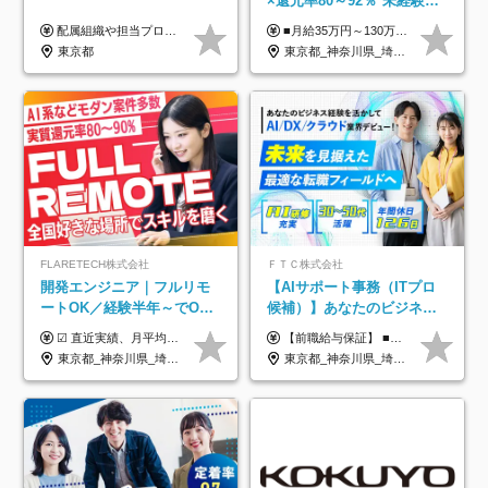
×還元率80～92％*未経験歓
迎*年休134日*月給35万～*
配属組織や担当プロジェクトにより異なります。 ▼参考情報 ----------------------- 年俸650万～（1/12を月々支給） ※経験、能力を考慮の上、当社規定により優遇いたします。 ※時間外、休日出勤、深夜手当に対する賃金も基本年俸に含みます。
■月給35万円～130万円＋賞与年2回＋各種手当 ※システムエンジニアの経験をお持ちの方は月給41万円以上＋賞与年2回（108万円～）＋手当 ■単価（年収）アップのチャンスは最大年12回 ※残業代は1分単位で100％全額支給。サービス残業などは一切ありません ※試用期間6ヵ月（試用期間中の待遇・給与に差はありません）
定着率100%
東京都
東京都_神奈川県_埼玉県_千葉県_大阪府_愛知県_北海道_青森県_岩手県_宮城県_秋田県_山形県_福島県_茨城県_栃木県_群馬県_新潟県_山梨県_長野県_富山県_石川県_福井県_静岡県_岐阜県_三重県_兵庫県_京都府_滋賀県_奈良県_和歌山県_広島県_岡山県_鳥取県_島根県_山口県_徳島県_香川県_愛媛県_高知県_福岡県_熊本県_佐賀県_長崎県_大分県_宮崎県_鹿児島県_沖縄県
FLARETECH株式会社
ＦＴＣ株式会社
開発エンジニア｜フルリモ
【AIサポート事務（ITプロ
ートOK／経験半年～でOK
候補）】あなたのビジネス
／実質還元率80～90%／前
経験をAI業界で活かす◆IT
☑︎ 直近実績、月平均17,000円の昇給 ☑︎ 前職給与100%保証 ☑︎ 実質還元率80～90% ☑︎ 待機時も給与は満額支給 月給35万円～70万円＋交通費など各種手当 ※想定年収：4,200,000円～10,560,000円 ※経験・能力等を考慮の上で決定します。 ※上記金額には、みなし残業手当（50時間分・104,000円～212,000円）を含みます。超過分は別途追加支給します。 ┗残業時間は月平均10時間、多い時でも20時間程度と安定しております ★単価連動型の給与体系ではないため、万が一待機になってもその間の給与は満額支給しています。 ＜1年間の昇給事例をご紹介！＞ ・20代/フロントエンドエンジニア：月給274,000円→月給362,000円（＋88,000円/月） ・20代/iOSエンジニア：月給237,000円→月給287,000円（＋50,000円/月） ・20代/Androidエンジニア：月給316,000円→月給374,000円（＋58,000円/月） ・30代/Javaエンジニア（上流）：月給340,000円→月給418,000円（＋78,000円/月） ・30代/PMO：月給340,000円→月給418,000円（＋78,000円/月）
【前職給与保証】 ■未経験者： 月給30万円～35万円 ■ローキャリア（経験目安1年程度）： 月給35万円～40万円 ■経験者（経験目安3年以上）： 月給40万円～60万円 ■即戦力（経験目安5年以上）： 月給45万円～80万円 ※上記金額には固定残業代30時間分 【未経験者5万5000円～7万3000円、 ローキャリア6万4000円～7万3000円、 経験者5万8000円～10万9000円、 即戦力8万2000円～14万5000円】を含みます。 ※30時間を超える場合は追加で全額支給します。 ※経験・能力・前職給与などを総合的に評価したうえでご納得いただけるよう個別決定。 未経験者の場合、前職給与とポテンシャルを査定のうえ決定いたします。 ※日本国内でのIT業界経験、または同等の実務経験と能力に応じて決定します。 ※前職給与は日本円かつ、日本国内での実績に基づき評価します。 【納得の評価システム】 ★クォーター毎に査定する評価制度導入！ 明確な評価基準で翌年度年収を上げましょう！ ★評価対象期間に在籍中のほとんどの社員が昇給し 年収アップを実現しています！ ★様々なインセンティブ制度を用意し多角的に正当評価しています！ ※試用期間6カ月（期間中の待遇等に差異なし）
給保証／AI系など最先端案
未経験OK◆目指せるコンサ
東京都_神奈川県_埼玉県_千葉県_大阪府_愛知県_北海道_青森県_岩手県_宮城県_秋田県_山形県_福島県_茨城県_栃木県_群馬県_新潟県_山梨県_長野県_富山県_石川県_福井県_静岡県_岐阜県_三重県_兵庫県_京都府_滋賀県_奈良県_和歌山県_広島県_岡山県_鳥取県_島根県_山口県_徳島県_香川県_愛媛県_高知県_福岡県_熊本県_佐賀県_長崎県_大分県_宮崎県_鹿児島県_沖縄県
東京都_神奈川県_埼玉県_千葉県
件多数
ル