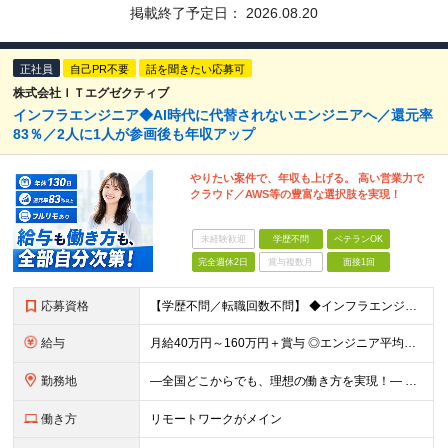
掲載終了予定日：
2026.08.20
正社員
自己PR不要
話を聞きたい応募可
株式会社ＩＴエグゼクティブ
インフラエンジニア◆AI時代に代替されないエンジニアへ／還元率
83％／2人に1人が参画後も年収アップ
やりたい案件で、年収も上げる。 高い営業力で
クラウド／AWS等の豊富な選択肢を実現！
未経験歓迎
学歴不問
ベテランOK
完全週休2日
賞与複数月
面接1回
応募資格
【学歴不問／転職回数不問】 ◆インフラエンジニアの経験1年以上 領域、業界、工程は問いません！ ◆こんな方にぴったり ◎これまでの経験・スキルを活かしたい方 ◎本当の実力を正当に評価してほしい方
給与
月給40万円～160万円＋賞与 ◎エンジニア平均年収820万円 ◎入社した全員が年収UPしています！（前職年収180万円UP） ◎単価連動型：還元率83％～最大100%だから高収入が実現 ◎待機時給
勤務地
―全国どこからでも、理想の働き方を実現！― 〇柔軟な勤務スタイルを実現 フレックス制度にも対応、社内業務/帰社日ゼロ。 9割以上のメンバーが「フルリモート」または「リモート併用」の働き方で活躍中。 ス
働き方
リモートワークがメイン