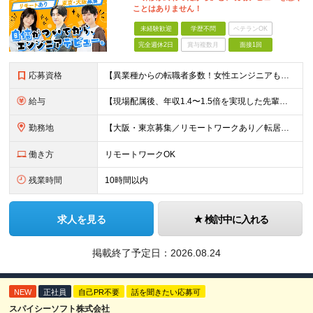
ことはありません！
未経験歓迎
学歴不問
ベテランOK
完全週休2日
賞与複数月
面接1回
応募資格
【異業種からの転職者多数！女性エンジニアも活躍中】 ◆学歴不問 ◆未経験OK ≪こんな方を歓迎しています≫ ◎未経験から成長できる環境で活躍したい方 ◎大学やスクールでIT系のスキルを学んだことのあ
給与
【現場配属後、年収1.4〜1.5倍を実現した先輩も！残業代全額支給】 ◆給与は経験やスキルに応じて決定します ◆年俸制250万円～350万円（1/12を月々支給） ≪年収UPの例≫ ◎飲食業からのキ
勤務地
【大阪・東京募集／リモートワークあり／転居を伴う転勤なし】 東京本社、大阪事務所、または東京23区内・関西（大阪・兵庫）の各クライアント先勤務 ◆入社後、約1年間はクライアント先ではなく 自社内（東
働き方
リモートワークOK
残業時間
10時間以内
求人を見る
検討中に入れる
掲載終了予定日：
2026.08.24
NEW
正社員
自己PR不要
話を聞きたい応募可
スパイシーソフト株式会社