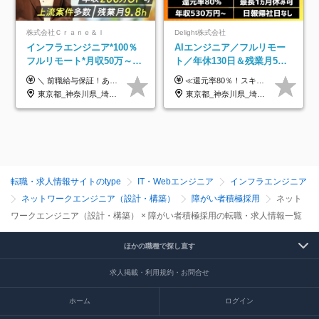
株式会社Ｃｒａｎｅ＆Ｉ
Delight株式会社
インフラエンジニア*100％
AIエンジニア／フルリモー
フルリモート*月収50万～*
ト／年休130日＆残業月5h
クラウド×上流工程*前職給
以下／1カ月連休可／案件選
＼ 前職給与保証！あなたのこれまでの経験を正当評価 ／ ★月収50万円～スタート！【年俸600万～1,162万8,000円（12分割）】 ――「頑張りが給与に直結しない…」そんな不満とは無縁の環境です。 実際、入社後に「年収150万～200万円UP」を実現した先輩エンジニアが多数活躍中！ 【 収入をさらに押し上げる充実のプラスα 】 スキルを磨くほど得をする「資格手当」 ⇒ 1資格につき毎月3,000円～30,000円を継続支給！ 成果を見逃さない「功績手当」 ⇒ 社員の頑張りに応じて最大10万円をダイレクトに支給！ スピード昇給・高年収も可能 ⇒ 1回の昇給で年収数十万UPのチャンスあり。ゆくゆくは年収1000万以上のハイクラスも目指せます。 ※経験・スキルを考慮の上決定します ※上記金額には固定残業代（月30h分・95,000円～184,000円）を含みます ※超過分は別途全額支給します ※試用期間2ヶ月間あり（その他待遇に差異はありません）
≪還元率80％！スキルや経験をしっかり収入に反映します≫ 年俸530万円以上＋業績賞与 ※スキル・経験を考慮の上、優遇いたします ※上記年俸を12分割し、月1回支給します ※上記年俸には固定残業代月20時間分(月6万9000円以上)が含まれます。残業はほとんど発生しませんが、超過した場合は追加支給します ★AIを使った自社への貢献も、貢献度に応じて給与に反映する制度があります
与保証*残業月9.8h
択制／還元率80%
東京都_神奈川県_埼玉県_千葉県_大阪府_愛知県_北海道_青森県_岩手県_宮城県_秋田県_山形県_福島県_茨城県_栃木県_群馬県_新潟県_山梨県_長野県_富山県_石川県_福井県_静岡県_岐阜県_三重県_兵庫県_京都府_滋賀県_奈良県_和歌山県_広島県_岡山県_鳥取県_島根県_山口県_徳島県_香川県_愛媛県_高知県_福岡県_熊本県_佐賀県_長崎県_大分県_宮崎県_鹿児島県_沖縄県
東京都_神奈川県_埼玉県_千葉県_大阪府_愛知県_北海道_青森県_岩手県_宮城県_秋田県_山形県_福島県_茨城県_栃木県_群馬県_新潟県_山梨県_長野県_富山県_石川県_福井県_静岡県_岐阜県_三重県_兵庫県_京都府_滋賀県_奈良県_和歌山県_広島県_岡山県_鳥取県_島根県_山口県_徳島県_香川県_愛媛県_高知県_福岡県_熊本県_佐賀県_長崎県_大分県_宮崎県_鹿児島県_沖縄県
転職・求人情報サイトのtype
IT・Webエンジニア
インフラエンジニア
ネットワークエンジニア（設計・構築）
障がい者積極採用
ネット
ワークエンジニア（設計・構築） × 障がい者積極採用の転職・求人情報一覧
ほかの職種で探し直す
求人掲載・利用規約・お問合せ
ホーム
ログイン