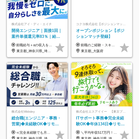
株式会社アイ・ディ・エイチ
コクヨ株式会社【ポジションマッチ登録】
開発エンジニア｜面接1回｜
オープンポジション【ポジ
案件単価還元率83％｜給与
ションマッチ登録】
UP保証｜年休140日｜在宅
前職給与＋αの収入を保証 月給42万円～120万円＋各種手当＋賞与 給与基準が明確かつ高還元です。 一人ひとりが安定した環境のもと、長く活躍できる職場を目指しています。 ※平均年収650万円 ・還元率83％ ・各種手当について 職能手当／職務手当／資格手当／営業手当 など ※前職での経験・能力、給与などを考慮の上、当社規定により優遇いたします ※試用期間あり（3ヶ月／期間中の条件に変動はありません） ※上記金額には固定残業代（78,948円～225,564円/月30時間分）を含みます 超過分は別途全額支給いたします ・年収UPを保証 過去には転職時に〈年収200万円UP〉したエンジニアも在籍しています。入社時だけでなく、入社後も安心の給与水準で働ける環境です。キャリアや技術力が正当に評価されていないと感じていたら、一度面接でお話ししましょう！ 当社では管理職の人数は最低限にし、無駄な管理をしません。その費用削減分を社員の給与に還元しています！
前職のご経験・スキル等を考慮して決定します。
利用率9割｜独立支援・副業
東京都_神奈川県_埼玉県_千葉県_大阪府_愛知県_北海道_青森県_岩手県_宮城県_秋田県_山形県_福島県_茨城県_栃木県_群馬県_新潟県_山梨県_長野県_富山県_石川県_福井県_静岡県_岐阜県_三重県_兵庫県_京都府_滋賀県_奈良県_和歌山県_広島県_岡山県_鳥取県_島根県_山口県_徳島県_香川県_愛媛県_高知県_福岡県_熊本県_佐賀県_長崎県_大分県_宮崎県_鹿児島県_沖縄県
東京都_大阪府
制度
株式会社Widsley
株式会社エスアイイー 【東京プロマーケット上場】
総合職(エンジニア・事務・
ITサポート事務◆完全未経
営業)◆未経験OK◆リモー
験OK◆年休134日◆リモー
トあり◆残業月3h◆服装髪
トOK◆残業月7h以下◆賞与
≪完全未経験でも月給40万円以上も可能です！≫ -------------- 【1】ITエンジニア 月給26万円～50万円＋プロジェクト手当＋資格手当 【2】IT事務、営業事務 月給26万円～50万円＋プロジェクト手当＋資格手当 ≪【1】【2】共通≫ ★上記給与には固定残業代20時間分(月3万719円～)を含みます。残業が超過した場合は、追加支給します(残業は月平均3時間とほぼ発生しません。残業がなくても、固定残業代は支給されます) ★試用期間6ヵ月あり（期間中は月給23万1000円～。固定残業代20時間分3万719円～を含む／超過分は別途支給） -------------- 【3】SES営業、SaaS営業 月給30万円以上＋インセンティブ＋各種手当 ★上記給与には固定残業代45時間分(月7万6967円～)を含みます。残業が超過した場合は、追加支給します(残業は月平均3時間とほぼ発生しません。残業がなくても、固定残業代は支給されます) ★試用期間6ヵ月あり(期間中も給与や福利厚生は同じです)
＼平均年収517万円！入社5年目まで毎年必ず昇給／ ■賞与年3回 ■年収800万円以上も可 ■入社3年以上の平均年収469.2万円 月給23万2000円以上＋賞与年3回＋各種手当 ☆入社5年目まで最大1万5000円の定期昇給を確約 ┃各種手当充実 ・規定の資格を取得すれば、2000円～5万円を毎月支給（2万4000円～60万円／年） ・研修中に取得した取得率95％の資格でも研修後の給料UP ※月給は年齢・経験・能力を考慮して、優遇いたします ※上記月給金額は固定残業代（20時間/3万1300円円以上）を含み、超過分は別途支給いたします ※試用期間（6ヶ月）は月給に変動はありますが、その他待遇に差異はありません ├入社後1ヶ月～3ヶ月間は、月給20万1900円となります └上記金額は固定残業代（10時間／1万6000円）を含み、超過分は別途支給いたします
型自由
年3回◆5年目まで必ず昇給
東京都_神奈川県_埼玉県_千葉県_大阪府_愛知県_北海道_青森県_岩手県_宮城県_秋田県_山形県_福島県_茨城県_栃木県_群馬県_新潟県_山梨県_長野県_富山県_石川県_福井県_静岡県_岐阜県_三重県_兵庫県_京都府_滋賀県_奈良県_和歌山県_広島県_岡山県_鳥取県_島根県_山口県_徳島県_香川県_愛媛県_高知県_福岡県_熊本県_佐賀県_長崎県_大分県_宮崎県_鹿児島県_沖縄県
東京都_神奈川県_埼玉県_千葉県_大阪府_愛知県_北海道_青森県_岩手県_宮城県_秋田県_山形県_福島県_茨城県_栃木県_群馬県_新潟県_山梨県_長野県_富山県_石川県_福井県_静岡県_岐阜県_三重県_兵庫県_京都府_滋賀県_奈良県_和歌山県_広島県_岡山県_鳥取県_島根県_山口県_徳島県_香川県_愛媛県_高知県_福岡県_熊本県_佐賀県_長崎県_大分県_宮崎県_鹿児島県_沖縄県