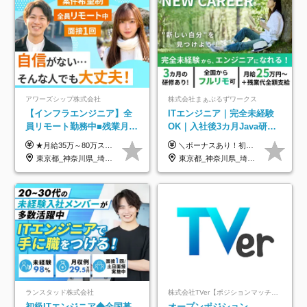
アワーズシップ株式会社
株式会社まぁぶるずワークス
【インフラエンジニア】全
ITエンジニア｜完全未経験
員リモート勤務中■残業月
OK｜入社後3カ月Java研修
3h■最大3ヶ月の連休あり■
｜リモート率8割以上｜充実
★月給35万～80万スタートも可 【未経験の方】 ■月給26万～80万＋賞与年2回（年2ヶ月分） 【何かしらのインフラエンジニア経験をお持ちの方】 ■月給35万～80万＋賞与年2回（年2ヶ月分） ※スキル・経験などを考慮し決定します ※試用期間6ヶ月あり。期間中は契約社員となります。その他の待遇に差異はありません（試用期間終了後、昇給の可能性あり） ※上記金額には固定残業代（月30時間分／4万9600円～15万2600円）を含みます。超過分は別途支給いたします。 ＼頑張りはインセンティブで還元！／ クライアントに貢献度を評価され、当社のエンジニアが追加で案件に参画することになるなど、会社にとって利益になる行動はしっかり評価します。 会社の成長に貢献できていることを実感でき、「もっと頑張ろう」と思える体制づくりを整えています！
＼ボーナスあり！初年度から年収300万円以上／ ■月給25万円～35万円＋残業代全額支給＋各種手当＋賞与年1回 ◎経験・年齢・スキルなどを考慮し、できるだけ優遇します ◎試用期間中(3カ月)は契約社員で、月給21万円＋諸手当になります。 (試用期間中は残業が発生しません。その他の待遇に変更はありません) ----------------- ＼3つの評価軸！実力次第で早期収入アップ！／ 【1】スキル(IT理解、実装力、設計) 【2】実務力(現場評価、コミュ力、品質) 【3】姿勢(自走力、意欲、責任感) この3つの評価軸で、3カ月ごとに評価。社内グレードにより、給与が決まる明確な仕組みです。何ができれば給与が上がるのか分かりやすく、実力や努力次第で早期に収入を増やせます！ 【固定残業代について】 なし（残業代は、実際の労働時間に応じて別途全額支給）
年休126日■20～30代活躍
のキャリア支援｜残業月10h
東京都_神奈川県_埼玉県_千葉県_大阪府
東京都_神奈川県_埼玉県_千葉県_大阪府_愛知県_北海道_青森県_岩手県_宮城県_秋田県_山形県_福島県_茨城県_栃木県_群馬県_新潟県_山梨県_長野県_富山県_石川県_福井県_静岡県_岐阜県_三重県_兵庫県_京都府_滋賀県_奈良県_和歌山県_広島県_岡山県_鳥取県_島根県_山口県_徳島県_香川県_愛媛県_高知県_福岡県_熊本県_佐賀県_長崎県_大分県_宮崎県_鹿児島県_沖縄県
中！
ランスタッド株式会社
株式会社TVer【ポジションマッチ登録】
初級ITエンジニア◆全国募
オープンポジション