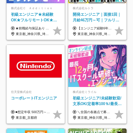
株式会社Ｃ Ａｄｄｉｔｉｏｎ
株式会社ルトラ
初級エンジニア★未経験
開発エンジニア｜面接1回｜
OK★フルリモートOK★月
月給46万円～可｜フルリモ
給32万円～★残業月10h＆
ートも可｜案件選択制｜定
★前職給与保証あり ★月給32万円以上＋インセンティブあり 月給32万円以上＋インセンティブ＋各種手当 ※上記には固定残業代（月30時間・44,400円～）を含みます ※超過分は別途支給します ※試用期間はございません ★＼成果＝あなたの収入／★ 【1】案件単価ー8万円＝あなたの給与 参画したプロジェクトの案件単価から 一律8万円引いた金額があなたの給与です！ （月給例） ■1人称での構築・小規模な詳細設計 案件単価55万円ー8万円＝月給47万円（還元率85.5%） ■大型案件の設計・構築やプロジェクト管理 案件単価90万円ー8万円＝月給82万円（還元率91.1%） ‥‥‥‥‥‥‥‥‥‥‥‥‥‥‥‥‥‥ 【2】月給の他にも豊富なインセンティブあり 全員が月3～13万円のインセンティブをゲットしています！ ≪インセンティブ制度≫ 稼働している現場で増員・交代が発生し、 当社の人員を配属が決定した際に支給。 ◇C Addition正社員が参画 ：実粗利の10%／毎月 ◇協力会社所属の社員が参画：実粗利の30%／毎月 ≪リファラル制度≫ あなたの知り合いが当社のメンバーになった際に、 毎月1人あたり2万円支給します◎ ‥‥‥‥‥‥‥‥‥‥‥‥‥‥‥‥‥‥
【エンジニア経験6年以上の方】 月給46万円～100万円（固定残業代含む） ※上記月給には月30時間分の固定残業代（月8万7,400円～月19万円）を含む。超過分は全額支給。 【エンジニア経験4年以上の方】 月給42万円～100万円（固定残業代含む） ※上記月給には月30時間分の固定残業代（月7万9,800円～月19万円）を含む。超過分は全額支給。 【エンジニア経験4年未満の方】 月給38万円～100万円（固定残業代含む） ※上記月給には月30時間分の固定残業代（月7万2,200円～月19万円）を含む。超過分は全額支給。 ※経験、スキル、前職給与などを踏まえて決定。 ◆ルトラの給与制度のポイント！◆ ・社員の95%が入社時に年収UP！最高で300万円UPの実績も ・平均還元率86.3%（交通費・住宅手当・会社負担分の社保も含む） ・人柄やポテンシャルを評価し、スキル以上の希望年収を提示することも ・退職金制度やリファラル手当（平均50万円）あり
年休120日以上★副業可
着率96％以上｜副業OK｜住
東京都_神奈川県_埼玉県_千葉県_大阪府_愛知県_北海道_青森県_岩手県_宮城県_秋田県_山形県_福島県_茨城県_栃木県_群馬県_新潟県_山梨県_長野県_富山県_石川県_福井県_静岡県_岐阜県_三重県_兵庫県_京都府_滋賀県_奈良県_和歌山県_広島県_岡山県_鳥取県_島根県_山口県_徳島県_香川県_愛媛県_高知県_福岡県_熊本県_佐賀県_長崎県_大分県_宮崎県_鹿児島県_沖縄県
東京都_神奈川県_埼玉県_千葉県_大阪府_愛知県_北海道_青森県_岩手県_宮城県_秋田県_山形県_福島県_茨城県_栃木県_群馬県_新潟県_山梨県_長野県_富山県_石川県_福井県_静岡県_岐阜県_三重県_兵庫県_京都府_滋賀県_奈良県_和歌山県_広島県_岡山県_鳥取県_島根県_山口県_徳島県_香川県_愛媛県_高知県_福岡県_熊本県_佐賀県_長崎県_大分県_宮崎県_鹿児島県_沖縄県
宅手当
任天堂株式会社
株式会社ミライル
コーポレートITエンジニア
初級エンジニア/未経験歓迎/
文系OK/定着率100％/最長1
年の自社ITスクール研修あ
■想定年収 500万円～900万円 月給制 月給278,000円～ ※残業が発生した場合、残業代を別途全額支給します ※試用期間2ヶ月あり(待遇や給与に差異はありません)
＼全国の各拠点で募集中！／ 給与は以下の通り、勤務地により異なります。 札幌：月給23万円～27万円 仙台：月給22万円～26万円 新潟：月給22万円～26万円 東京：月給26万円～30万円 大阪：月給24万円～29万円 福岡：月給23.5万円～27万円 沖縄：月給21万円～26万円 ◎給与は知識や経験を考慮して決定します。 ◎残業は別途全額支給します。 ◎試用期間12カ月あり（給与は以下の通りです。その他条件に変更はありません） （試用期間の給与） 札幌：月給18.6万円～ 仙台：月給19万円～ 新潟：月給18万円～ 東京：月給22万円～ 大阪：月給20.8万円～ 福岡：月給19万円～ 沖縄：月給18万円～
り/年休130日
東京都_京都府
東京都_神奈川県_埼玉県_千葉県_大阪府_愛知県_北海道_青森県_岩手県_宮城県_秋田県_山形県_福島県_茨城県_栃木県_群馬県_新潟県_山梨県_長野県_富山県_石川県_福井県_静岡県_岐阜県_三重県_兵庫県_京都府_滋賀県_奈良県_和歌山県_広島県_岡山県_鳥取県_島根県_山口県_徳島県_香川県_愛媛県_高知県_福岡県_熊本県_佐賀県_長崎県_大分県_宮崎県_鹿児島県_沖縄県