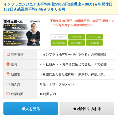
インフラエンジニア★平均年収590万円(前職比＋80万)★年間休日
132日★残業月平均7.4h★フルリモ可
平均年収590万円／前職比平均＋80万円 単価・マ
ージンを公開する単価連動型SES
未経験歓迎
学歴不問
ベテランOK
完全週休2日
賞与複数月
面接1回
応募資格
・インフラ（NW/サーバ/クラウド）の実務経験をお持ちの方（目安：1年以上は全員面接確定） ・インフラに興味がある未経験の方 ・学歴不問 ■ こんな方を歓迎します ・IaC（Terraform等）
給与
＜＜仕組み＞＞ 月単価に応じて会社ＨＰで公開しているテーブルにもとづき毎月決定されます！ https://www.tech4u.dev/payroll ＜＜実績＞＞ 平均年収実績：590万円 ＜＜
勤務地
（希望にあわせた選択制） 東京都、神奈川県、埼玉県、千葉県、大阪府、兵庫県、京都府、愛知県、福岡県の各プロジェクト先 ・フル／ハイブリッドリモート案件あり ・転勤なし ・U・Iターンも歓迎＆支援可能
働き方
リモートワークがメイン
残業時間
10時間以内
求人を見る
検討中に入れる