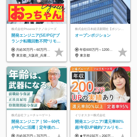
株式会社Phoenixテクノロジーズ
株式会社日本経済新聞社【ポジションマッチ登録】
開発エンジニア(SE/PG)*ブ
オープンポジション
ランク転職回数不問*リモー
ト案件多数*残業ほぼ0*通院
月給30万円～60万円+住宅手当+職能手当+役職手当+決算賞与+報奨金 ※経験・能力を考慮し、優遇します ※給与には20時間分のみなし時間外手当(3万7000円以上)を含みます(超過時間分は別途追加支給) ※試用期間3～6ヵ月あり(その間の給与、待遇に差異なし) ※場合によって契約社員での採用の可能性あり(面接時に応相談)
年収600万円～1200万円 ※上記年収は、想定年収です。住居費補助、子手当などの各種手当を含む金額です。 ※経験・能力等を考慮の上、当社規定により決定します。
のための半休制度あり
東京都_大阪府_兵庫県_京都府_福岡県
東京都
株式会社フューチャーゲート
イリオスター株式会社
開発エンジニア｜50～60代
開発エンジニア/還元率80%
が中心に活躍｜定年後の給
超/年収UP確約/フルリモ
与減ナシ｜年収50万円アッ
OK/年休130日/平均残業7h/
月給35万円～70万円（固定残業代30時間分63,869円～を含む）+賞与年1回 ※30時間を超える分は別途支給します ●これまでのご経験・スキル・前職給与をできる限り考慮します ●待機期間も給与を100％支給します ●試用期間中も給与や福利厚生は同じです ≪年収を維持しながら長く働けます！≫ 一般的な企業では55歳や60歳を機に年収が下がりますが、 当社は役職などではなく「スキルや経験」で評価。 エンジニアとして長く働きながら あなたにふさわしい年収を維持できます！
★平均150万～200万円年収UPを実現！ ★前職給与を100％保証！ ★案件内容の開示・明確な評価体制あり ⇒クライアント評価で即昇給を実現したケースも◎ ★年12回（毎月昇給チャンスあり） ■月給35万円～103万円 ※経験・能力・前職給与を考慮し、決定 ※上記給与には月30時間分(6万6500円以上)の固定残業代が含まれます。超過分は手当として別途支給します ※試用期間3ヶ月あり(期間中の給与・待遇面に差異はありません) ▼収入アップの実例をご紹介 ───────────── ★働き方改革をした30代男性（PG） 子どもが生まれたばかりなのに、忙しい現場で残業も月50～60時間が当たり前。 ⇒残業ほぼゼロ＆週3リモートの働き方に！しかも給与もアップ！ ★収入アップした30代男性（PM） 子供が3人いて家計も苦しく、残業代で稼ぐ日々… ⇒残業をたくさんしていた年収額より、100万円以上アップしました！