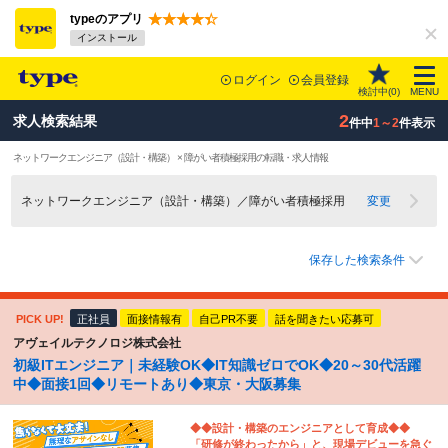
typeのアプリ
インストール
ログイン
会員登録
検討中(
0
)
MENU
2
求人検索結果
件中
1～2
件表示
ネットワークエンジニア（設計・構築） × 障がい者積極採用の転職・求人情報
ネットワークエンジニア（設計・構築）／障がい者積極採用
変更
保存した検索条件
PICK UP!
正社員
面接情報有
自己PR不要
話を聞きたい応募可
アヴェイルテクノロジ株式会社
初級ITエンジニア｜未経験OK◆IT知識ゼロでOK◆20～30代活躍
中◆面接1回◆リモートあり◆東京・大阪募集
◆◆設計・構築のエンジニアとして育成◆◆
「研修が終わったから」と、現場デビューを急ぐ