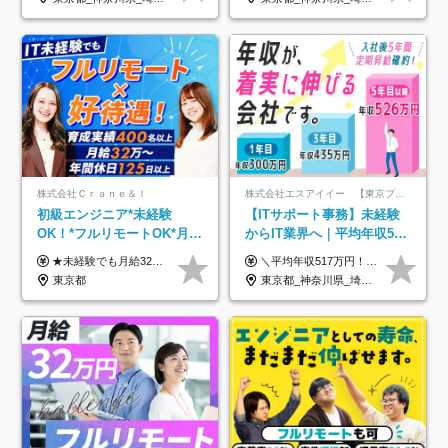
株式会社Ｃｒａｎｅ＆Ｉ
株式会社エスアイイー 【東京プロマーケット上場】
初級エンジニア*未経験
【ITサポート事務】未経験
OK！*フルリモートOK*月給
からIT業界へ｜平均年収517
32万～*残業月9.8h*1ヶ月の
万円｜ホワイト企業認定｜
★未経験でも月給32万円スタート★ 月収32万円～35万円＋各種手当（資格手当だけで毎月15万の上乗せ実績あり！） ★資格手当豊富！1資格につき最大3万円支給 ★功績手当の導入で、毎月のお給与に上乗せで最大10万円支給している社員も！ ★1回の昇級で年収数十万UPも可 ★ゆくゆくは年収1000万以上も目指せる 年俸384万円～1,162万8,000円（12分割） ※経験・スキルを考慮の上決定します ※上記金額には固定残業代（月30h分・60,800円～66,500円）を含みます ※超過分は別途全額支給します ※試用期間2ヶ月間あり（その他待遇に差異はありません）
＼平均年収517万円！入社5年目まで毎年必ず昇給／ ■賞与年3回 ■年収800万円以上も可 ■入社3年以上の平均年収469.2万円 月給23万2000円以上＋賞与年3回＋各種手当 ☆入社5年目まで最大1万5000円の定期昇給を確約 ┃各種手当充実 ・規定の資格を取得すれば、2000円～5万円を毎月支給（2万4000円～60万円／年） ・研修中に取得した取得率95％の資格でも研修後の給料UP ※月給は年齢・経験・能力を考慮して、優遇いたします ※上記月給金額は固定残業代（20時間/3万1300円円以上）を含み、超過分は別途支給いたします ※試用期間（6ヶ月）は月給に変動はありますが、その他待遇に差異はありません ├入社後1ヶ月～3ヶ月間は、月給20万1900円となります └上記金額は固定残業代（10時間／1万6000円）を含み、超過分は別途支給いたします
研修*資格取得率100％
年休134日｜リモートOK
東京都
東京都_神奈川県_埼玉県_千葉県_大阪府_愛知県_北海道_青森県_岩手県_宮城県_秋田県_山形県_福島県_茨城県_栃木県_群馬県_新潟県_山梨県_長野県_富山県_石川県_福井県_静岡県_岐阜県_三重県_兵庫県_京都府_滋賀県_奈良県_和歌山県_広島県_岡山県_鳥取県_島根県_山口県_徳島県_香川県_愛媛県_高知県_福岡県_熊本県_佐賀県_長崎県_大分県_宮崎県_鹿児島県_沖縄県