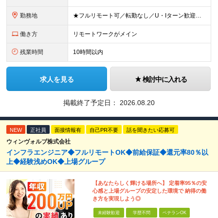
勤務地
★フルリモート可／転勤なし／U・Iターン歓迎★ ◎勤務地は相談の上、ご自宅近くに調整します！ 【勤務地】 本社、または東京／埼玉／千葉／神奈川／愛知／仙台のクライアント先 ◎完全在宅（フルリモート）
働き方
リモートワークがメイン
残業時間
10時間以内
求人を見る
検討中に入れる
掲載終了予定日：
2026.08.20
NEW
正社員
面接情報有
自己PR不要
話を聞きたい応募可
ウィンヴォルブ株式会社
インフラエンジニア◆フルリモートOK◆前給保証◆還元率80％以
上◆経験浅めOK◆上場グループ
【あなたらしく輝ける場所へ】 定着率95％の安
心感と上場グループの安定した環境で 納得の働
き方を実現しよう◎
未経験歓迎
学歴不問
ベテランOK