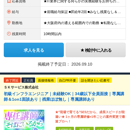
応募資格
★IT業界に関する何らかの実務経験をお持ちの方（年数・分野不問） ┗ 開発・インフラ経験者はもちろん、テスト、運用保守、ヘルプデスク、IT事務（PMO）などのITに関する何かしらの業務経験がある方大歓
給与
★前職給与保証 ■昇給年2回 ■みなし残業なし＆残業代全額負担 ■資格取得報奨金あり（5,000円～10万円） 月給25万円～60万円 ★多角的に評価し給料UP！★ 経験や実績以外にも、自己学習
勤務地
★大阪府内の通える範囲内での勤務 ★転勤なし！ プロジェクト先で勤務。 ※勤務先はご自宅から通える範囲（原則1時間15分以内）としています。 【本社】 大阪市北区西天満4丁目6-3 ヴェール中之島
残業時間
10時間以内
求人を見る
検討中に入れる
掲載終了予定日：
2026.09.10
終了間近
正社員
面接情報有
自己PR不要
話を聞きたい応募可
ＳＫサービス株式会社
初級インフラエンジニア｜未経験OK｜34歳以下全員面接｜専属講
師＆1on1面談あり｜残業ほぼ無し｜専属講師あり
★"現場で育てる"SESだから、成長スピードが段
違い★ 1ヶ月の専属研修×1年ごとの案件変更で最
速プロへ！
未経験歓迎
学歴不問
ベテランOK