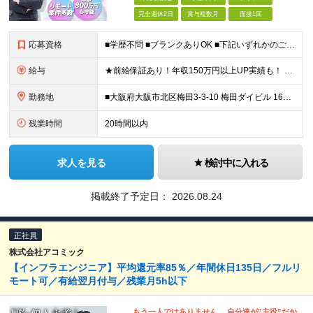
完全週休2日
賞与複数月
面接1回
応募資格
■学歴不問 ■ブランクありOK ■下記いずれかのご経験または資格をお持ちの方 ・サーバー、ネットワーク、クラウドいずれかの設計・構築経験 ・AWS、Azure、GCPなどのクラウド環境での実務経験 ・
給与
★前給保証あり！年収150万円以上UP実績も！ ★年収800万円以上も可能 ★賞与やインセンティブ、各種手当あり ----------------------- ■上流・レビュー・提案参画クラスの方
勤務地
■大阪府大阪市北区梅田3-3-10 梅田ダイビル 16階 JR「大阪駅」（JR各線）徒歩約5分／阪急・阪神「大阪梅田駅」（阪急各線・阪神本線）徒歩約8分 ■大阪府大阪市北区芝田2-7-18 LUCI
残業時間
20時間以内
求人を見る
検討中に入れる
掲載終了予定日：
2026.08.24
正社員
株式会社アコミック
【インフラエンジニア】平均還元率85％／年間休日135日／フルリ
モート可／有給翌月付与／残業月5h以下
もう一人ではありません。 自分達が”主役”だか