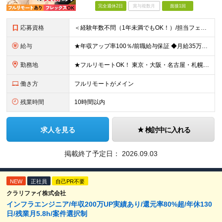
完全週休2日
賞与複数月
面接1回
応募資格
＜経験年数不問（1年未満でもOK！）/担当フェーズ不問/ブランクOK＞ ◆開発またはインフラに携わった経験がある方（業界・経験年数不問） ◆学歴不問 ＼＼まずは気軽にご応募ください！／／ ★研修明
給与
★年収アップ率100％/前職給与保証 ◆月給35万円～110万円＜入社時から年収200万円UP実現多数！還元率80％以上＞ ※上記は最低保証額。経験・年齢・能力などを考慮の上、優遇いたします。 ※上
勤務地
★フルリモートOK！ 東京・大阪・名古屋・札幌・福岡の支社及び周辺のプロジェクト先（関東・関西・東海・北海道・福岡）での勤務となります。 ※勤務地はお選びいただけます ※希望されない転勤は発生しま
働き方
フルリモートがメイン
残業時間
10時間以内
求人を見る
検討中に入れる
掲載終了予定日：
2026.09.03
NEW
正社員
自己PR不要
クラリファイ株式会社
インフラエンジニア/年収200万UP実績あり/還元率80%超/年休130
日/残業月5.8h/案件選択制