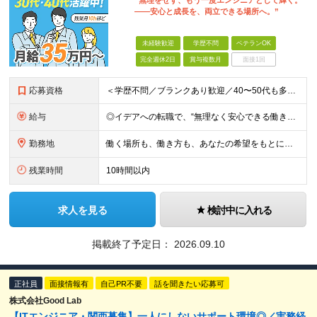
“無理をせず、もう一度エンジニアとして輝く。
――安心と成長を、両立できる場所へ。”
未経験歓迎
学歴不問
ベテランOK
完全週休2日
賞与複数月
面接1回
応募資格
＜学歴不問／ブランクあり歓迎／40〜50代も多数活躍中＞ ■システム開発・インフラ構築など、いずれかの実務経験をお持ちの方 （開発・運用・保守・設計など、フェーズ・年数は問いません） ◎ブランクの
給与
◎イデアへの転職で、“無理なく安心できる働き方”を。 月給35万円〜＋賞与年2回（前年度実績4ヶ月分） ★経験・スキル・年齢をしっかり考慮し決定します ★時間外手当は全額支給 ★試用期間6ヵ月（雇用
勤務地
働く場所も、働き方も、あなたの希望をもとに決めていきます。 本社のある静岡を中心に、関東・東海エリアで多彩なプロジェクトを展開中。 在宅・出社・リモート併用など、ライフスタイルに合わせて選べます。
残業時間
10時間以内
求人を見る
検討中に入れる
掲載終了予定日：
2026.09.10
正社員
面接情報有
自己PR不要
話を聞きたい応募可
株式会社Good Lab
【ITエンジニア・関西募集】一人にしないサポート環境◎／実務経