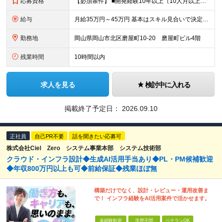
応募資格
【必須条件】 ■開発経験10年以上（10人月以上、5名以上の体制での経験あり） ■要件定義～上流設計までの経験 ■Web系、フロントエンド、バックエンド共に開発経験あり ■フレームワーク、製品パッケー
給与
月給35万円～45万円 基本はスキル見合いで決定します。 まずはご経験をお聞かせください。
勤務地
岡山県岡山市北区磨屋町10-20 磨屋町ビル4階
残業時間
10時間以内
求人を見る
検討中に入れる
掲載終了予定日：
2026.09.10
正社員
自己PR不要
話を聞きたい応募可
株式会社Ciel Zero システム事業本部 システム技術部
クラウド・インフラ設計◆生成AI活用手当あり◆PL・PM候補歓迎
◆年収800万円以上も可◆前給保証◆残業ほぼ無
構築だけでなく、設計・レビュー・運用改善ま
で！ インフラ経験をAI活用案件で活かせます。
未経験歓迎
学歴不問
ベテランOK