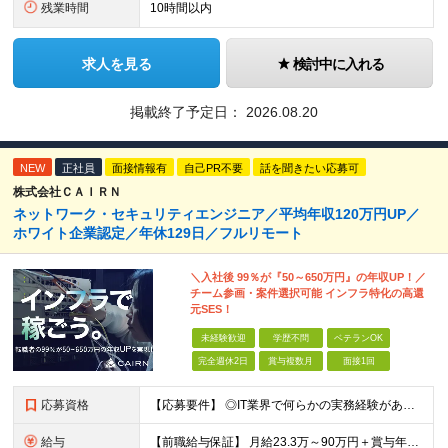
残業時間
10時間以内
求人を見る
検討中に入れる
掲載終了予定日：
2026.08.20
NEW
正社員
面接情報有
自己PR不要
話を聞きたい応募可
株式会社ＣＡＩＲＮ
ネットワーク・セキュリティエンジニア／平均年収120万円UP／
ホワイト企業認定／年休129日／フルリモート
＼入社後 99％が『50～650万円』の年収UP！／
チーム参画・案件選択可能 インフラ特化の高還
元SES！
未経験歓迎
学歴不問
ベテランOK
完全週休2日
賞与複数月
面接1回
応募資格
【応募要件】 ◎IT業界で何らかの実務経験がある方 └2～3ヶ月の実務経験のある方は歓迎します！ 例）PCキッティングやモバイル通信基地局の業務経験者など インフラエンジニアとしてご経験のある方は、
給与
【前職給与保証】 月給23.3万～90万円＋賞与年2回＋インセンティブ ★年収1000万円以上の実績あり！ ※上記月給には月20～30時間分（2万9,300円～21万7,900円）の固定残業代を含み