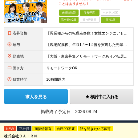
ことはありません！
未経験歓迎
学歴不問
ベテランOK
完全週休2日
賞与複数月
面接1回
応募資格
【異業種からの転職者多数！女性エンジニアも活躍中】 ◆学歴不問 ◆未経験OK ≪こんな方を歓迎しています≫ ◎未経験から成長できる環境で活躍したい方 ◎大学やスクールでIT系のスキルを学んだことのあ
給与
【現場配属後、年収1.4〜1.5倍を実現した先輩も！残業代全額支給】 ◆給与は経験やスキルに応じて決定します ◆年俸制250万円～350万円（1/12を月々支給） ≪年収UPの例≫ ◎飲食業からのキ
勤務地
【大阪・東京募集／リモートワークあり／転居を伴う転勤なし】 東京本社、大阪事務所、または東京23区内・関西（大阪・兵庫）の各クライアント先勤務 ◆入社後、約1年間はクライアント先ではなく 自社内（東
働き方
リモートワークOK
残業時間
10時間以内
求人を見る
検討中に入れる
掲載終了予定日：
2026.08.24
NEW
正社員
面接情報有
自己PR不要
話を聞きたい応募可
株式会社ＣＡＩＲＮ