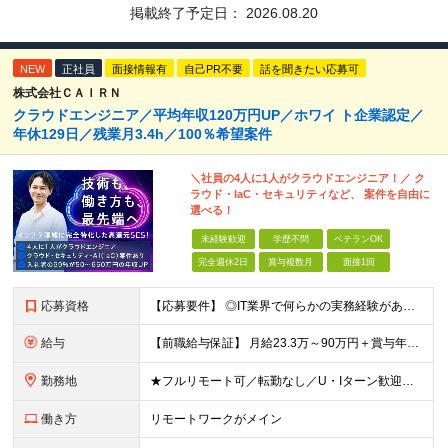
掲載終了予定日：
2026.08.20
NEW
正社員
面接情報有
自己PR不要
話を聞きたい応募可
株式会社ＣＡＩＲＮ
クラウドエンジニア／平均年収120万円UP／ホワイ ト企業認定／
年休129日／残業月3.4h／100％希望案件
＼社員の4人に1人がクラウドエンジニア！／ ク
ラウド・IaC・セキュリティなど、 案件を自由に
選べる！
未経験歓迎
学歴不問
ベテランOK
完全週休2日
賞与複数月
面接1回
応募資格
【応募要件】 ◎IT業界で何らかの実務経験がある方 └2～3ヶ月の実務経験のある方は歓迎します！ 例）PCキッティングやモバイル通信基地局の業務経験者など インフラエンジニアとして経験のある方は、
給与
【前職給与保証】 月給23.3万～90万円＋賞与年2回＋インセンティブ ★年収1000万円以上の実績あり！ ※上記月給には月20～30時間分（2万9,300円～21万7,900円）の固定残業代を含み
勤務地
★フルリモート可／転勤なし／U・Iターン歓迎★ ◎勤務地は相談の上、ご自宅近くに調整します！ 【勤務地】 本社、または東京／埼玉／千葉／神奈川／愛知／仙台のクライアント先 ◎完全在宅（フルリモート）
働き方
リモートワークがメイン