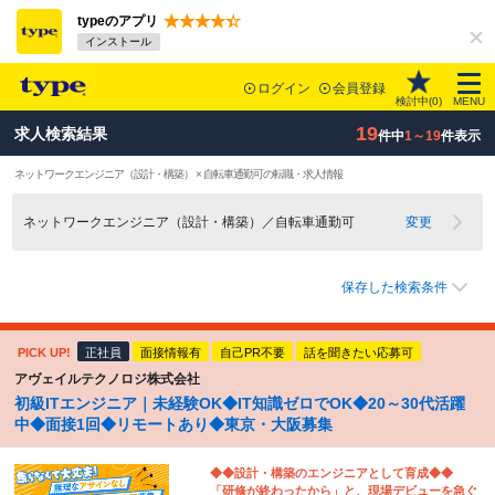
typeのアプリ
インストール
ログイン
会員登録
検討中(
0
)
MENU
19
求人検索結果
件中
1～19
件表示
ネットワークエンジニア（設計・構築） × 自転車通勤可の転職・求人情報
ネットワークエンジニア（設計・構築）／自転車通勤可
変更
保存した検索条件
PICK UP!
正社員
面接情報有
自己PR不要
話を聞きたい応募可
アヴェイルテクノロジ株式会社
初級ITエンジニア｜未経験OK◆IT知識ゼロでOK◆20～30代活躍
中◆面接1回◆リモートあり◆東京・大阪募集
◆◆設計・構築のエンジニアとして育成◆◆
「研修が終わったから」と、現場デビューを急ぐ