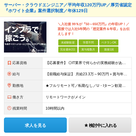
サーバー・クラウドエンジニア／平均年収120万円UP／厚労省認定
『ホワイト企業』案件選択制度／年休129日
＼入社後 99％が『50～650万円』の年収UP！／
面接では入社5年間の「想定案件＆年収」をお伝
えします！
未経験歓迎
学歴不問
ベテランOK
完全週休2日
賞与複数月
面接1回
応募資格
【応募要件】 ◎IT業界で何らかの実務経験がある方 └2～3ヶ月の実務経験のある方は歓迎します！ 例）PCキッティングやモバイル通信基地局の業務経験者など インフラエンジニアとして経験のある方は、
給与
【前職給与保証】 月給23.3万～90万円＋賞与年2回＋インセンティブ ★年収1000万円以上の実績あり！ ※上記月給には月20～30時間分（2万9,300円～21万7,900円）の固定残業代を含み
勤務地
★フルリモート可／転勤なし／U・Iターン歓迎★ ◎勤務地は相談の上、ご自宅近くに調整します！ 【勤務地】 本社、または東京／埼玉／千葉／神奈川／愛知／仙台のクライアント先 ◎完全在宅（フルリモート）
働き方
リモートワークがメイン
残業時間
10時間以内
求人を見る
検討中に入れる