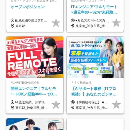
日本マイクロソフト株式会社【ポジションマッチ登録】
株式会社ライズストリート
オープンポジション
ITエンジニア*フルリモート
×還元率80～92％*未経験歓
迎*年休134日*月給35万～*
配属組織や担当プロジェクトにより異なります。 ▼参考情報 ----------------------- 年俸650万～（1/12を月々支給） ※経験、能力を考慮の上、当社規定により優遇いたします。 ※時間外、休日出勤、深夜手当に対する賃金も基本年俸に含みます。
■月給35万円～130万円＋賞与年2回＋各種手当 ※システムエンジニアの経験をお持ちの方は月給41万円以上＋賞与年2回（108万円～）＋手当 ■単価（年収）アップのチャンスは最大年12回 ※残業代は1分単位で100％全額支給。サービス残業などは一切ありません ※試用期間6ヵ月（試用期間中の待遇・給与に差はありません）
定着率100%
東京都
東京都_神奈川県_埼玉県_千葉県_大阪府_愛知県_北海道_青森県_岩手県_宮城県_秋田県_山形県_福島県_茨城県_栃木県_群馬県_新潟県_山梨県_長野県_富山県_石川県_福井県_静岡県_岐阜県_三重県_兵庫県_京都府_滋賀県_奈良県_和歌山県_広島県_岡山県_鳥取県_島根県_山口県_徳島県_香川県_愛媛県_高知県_福岡県_熊本県_佐賀県_長崎県_大分県_宮崎県_鹿児島県_沖縄県
FLARETECH株式会社
ＦＴＣ株式会社
開発エンジニア｜フルリモ
【AIサポート事務（ITプロ
ートOK／経験半年～でOK
候補）】あなたのビジネス
／実質還元率80～90%／前
経験をAI業界で活かす◆IT
☑︎ 直近実績、月平均17,000円の昇給 ☑︎ 前職給与100%保証 ☑︎ 実質還元率80～90% ☑︎ 待機時も給与は満額支給 月給35万円～70万円＋交通費など各種手当 ※想定年収：4,200,000円～10,560,000円 ※経験・能力等を考慮の上で決定します。 ※上記金額には、みなし残業手当（50時間分・104,000円～212,000円）を含みます。超過分は別途追加支給します。 ┗残業時間は月平均10時間、多い時でも20時間程度と安定しております ★単価連動型の給与体系ではないため、万が一待機になってもその間の給与は満額支給しています。 ＜1年間の昇給事例をご紹介！＞ ・20代/フロントエンドエンジニア：月給274,000円→月給362,000円（＋88,000円/月） ・20代/iOSエンジニア：月給237,000円→月給287,000円（＋50,000円/月） ・20代/Androidエンジニア：月給316,000円→月給374,000円（＋58,000円/月） ・30代/Javaエンジニア（上流）：月給340,000円→月給418,000円（＋78,000円/月） ・30代/PMO：月給340,000円→月給418,000円（＋78,000円/月）
【前職給与保証】 ■未経験者： 月給30万円～35万円 ■ローキャリア（経験目安1年程度）： 月給35万円～40万円 ■経験者（経験目安3年以上）： 月給40万円～60万円 ■即戦力（経験目安5年以上）： 月給45万円～80万円 ※上記金額には固定残業代30時間分 【未経験者5万5000円～7万3000円、 ローキャリア6万4000円～7万3000円、 経験者5万8000円～10万9000円、 即戦力8万2000円～14万5000円】を含みます。 ※30時間を超える場合は追加で全額支給します。 ※経験・能力・前職給与などを総合的に評価したうえでご納得いただけるよう個別決定。 未経験者の場合、前職給与とポテンシャルを査定のうえ決定いたします。 ※日本国内でのIT業界経験、または同等の実務経験と能力に応じて決定します。 ※前職給与は日本円かつ、日本国内での実績に基づき評価します。 【納得の評価システム】 ★クォーター毎に査定する評価制度導入！ 明確な評価基準で翌年度年収を上げましょう！ ★評価対象期間に在籍中のほとんどの社員が昇給し 年収アップを実現しています！ ★様々なインセンティブ制度を用意し多角的に正当評価しています！ ※試用期間6カ月（期間中の待遇等に差異なし）
給保証／AI系など最先端案
未経験OK◆目指せるコンサ
東京都_神奈川県_埼玉県_千葉県_大阪府_愛知県_北海道_青森県_岩手県_宮城県_秋田県_山形県_福島県_茨城県_栃木県_群馬県_新潟県_山梨県_長野県_富山県_石川県_福井県_静岡県_岐阜県_三重県_兵庫県_京都府_滋賀県_奈良県_和歌山県_広島県_岡山県_鳥取県_島根県_山口県_徳島県_香川県_愛媛県_高知県_福岡県_熊本県_佐賀県_長崎県_大分県_宮崎県_鹿児島県_沖縄県
東京都_神奈川県_埼玉県_千葉県
件多数
ル