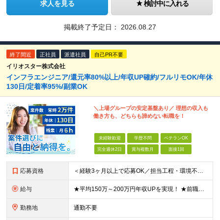
求人を見る
検討中に入れる
掲載終了予定日：
2026.08.27
終了間近
正社員
派遣社員
自己PR不要
イリオスター株式会社
インフラエンジニア/還元率80%以上/年収UP確約/フルリモOK/年休
130日/定着率95%/副業OK
＼上場グループの安定基盤あり／ 理想の収入も
働き方も、どちらも諦めない転職を！
未経験歓迎
学歴不問
ベテランOK
完全週休2日
賞与複数月
面接1回
応募資格
＜経験3ヶ月以上で応募OK／担当工程・環境不問／ブランクOK＞ ★20代～50代まで幅広く活躍中 ★キャリア20年以上のベテランも歓迎 ★子育てと両立しながら働く社員も在籍 ★ブランクあり・正社員デビ
給与
★平均150万～200万円年収UPを実現！ ★前職給与を100％保証！ ★案件内容の開示・明確な評価体制あり ⇒クライアント評価で即昇給を実現したケースも◎ ★年12回（毎月昇給チャンスあり） ■月
勤務地
通勤不要