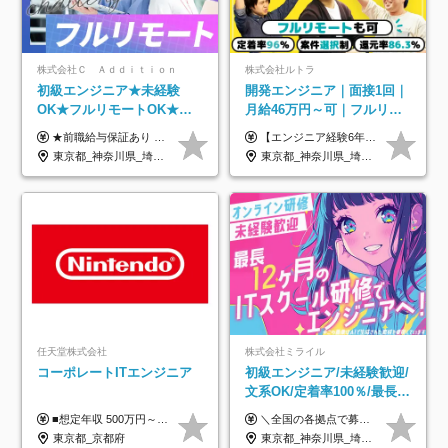
株式会社Ｃ Ａｄｄｉｔｉｏｎ
株式会社ルトラ
初級エンジニア★未経験
開発エンジニア｜面接1回｜
OK★フルリモートOK★月
月給46万円～可｜フルリモ
給32万円～★残業月10h＆
ートも可｜案件選択制｜定
★前職給与保証あり ★月給32万円以上＋インセンティブあり 月給32万円以上＋インセンティブ＋各種手当 ※上記には固定残業代（月30時間・44,400円～）を含みます ※超過分は別途支給します ※試用期間はございません ★＼成果＝あなたの収入／★ 【1】案件単価ー8万円＝あなたの給与 参画したプロジェクトの案件単価から 一律8万円引いた金額があなたの給与です！ （月給例） ■1人称での構築・小規模な詳細設計 案件単価55万円ー8万円＝月給47万円（還元率85.5%） ■大型案件の設計・構築やプロジェクト管理 案件単価90万円ー8万円＝月給82万円（還元率91.1%） ‥‥‥‥‥‥‥‥‥‥‥‥‥‥‥‥‥‥ 【2】月給の他にも豊富なインセンティブあり 全員が月3～13万円のインセンティブをゲットしています！ ≪インセンティブ制度≫ 稼働している現場で増員・交代が発生し、 当社の人員を配属が決定した際に支給。 ◇C Addition正社員が参画 ：実粗利の10%／毎月 ◇協力会社所属の社員が参画：実粗利の30%／毎月 ≪リファラル制度≫ あなたの知り合いが当社のメンバーになった際に、 毎月1人あたり2万円支給します◎ ‥‥‥‥‥‥‥‥‥‥‥‥‥‥‥‥‥‥
【エンジニア経験6年以上の方】 月給46万円～100万円（固定残業代含む） ※上記月給には月30時間分の固定残業代（月8万7,400円～月19万円）を含む。超過分は全額支給。 【エンジニア経験4年以上の方】 月給42万円～100万円（固定残業代含む） ※上記月給には月30時間分の固定残業代（月7万9,800円～月19万円）を含む。超過分は全額支給。 【エンジニア経験4年未満の方】 月給38万円～100万円（固定残業代含む） ※上記月給には月30時間分の固定残業代（月7万2,200円～月19万円）を含む。超過分は全額支給。 ※経験、スキル、前職給与などを踏まえて決定。 ◆ルトラの給与制度のポイント！◆ ・社員の95%が入社時に年収UP！最高で300万円UPの実績も ・平均還元率86.3%（交通費・住宅手当・会社負担分の社保も含む） ・人柄やポテンシャルを評価し、スキル以上の希望年収を提示することも ・退職金制度やリファラル手当（平均50万円）あり
年休120日以上★副業可
着率96％以上｜副業OK｜住
東京都_神奈川県_埼玉県_千葉県_大阪府_愛知県_北海道_青森県_岩手県_宮城県_秋田県_山形県_福島県_茨城県_栃木県_群馬県_新潟県_山梨県_長野県_富山県_石川県_福井県_静岡県_岐阜県_三重県_兵庫県_京都府_滋賀県_奈良県_和歌山県_広島県_岡山県_鳥取県_島根県_山口県_徳島県_香川県_愛媛県_高知県_福岡県_熊本県_佐賀県_長崎県_大分県_宮崎県_鹿児島県_沖縄県
東京都_神奈川県_埼玉県_千葉県_大阪府_愛知県_北海道_青森県_岩手県_宮城県_秋田県_山形県_福島県_茨城県_栃木県_群馬県_新潟県_山梨県_長野県_富山県_石川県_福井県_静岡県_岐阜県_三重県_兵庫県_京都府_滋賀県_奈良県_和歌山県_広島県_岡山県_鳥取県_島根県_山口県_徳島県_香川県_愛媛県_高知県_福岡県_熊本県_佐賀県_長崎県_大分県_宮崎県_鹿児島県_沖縄県
宅手当
任天堂株式会社
株式会社ミライル
コーポレートITエンジニア
初級エンジニア/未経験歓迎/
文系OK/定着率100％/最長1
年の自社ITスクール研修あ
■想定年収 500万円～900万円 月給制 月給278,000円～ ※残業が発生した場合、残業代を別途全額支給します ※試用期間2ヶ月あり(待遇や給与に差異はありません)
＼全国の各拠点で募集中！／ 給与は以下の通り、勤務地により異なります。 札幌：月給23万円～27万円 仙台：月給22万円～26万円 新潟：月給22万円～26万円 東京：月給26万円～30万円 大阪：月給24万円～29万円 福岡：月給23.5万円～27万円 沖縄：月給21万円～26万円 ◎給与は知識や経験を考慮して決定します。 ◎残業は別途全額支給します。 ◎試用期間12カ月あり（給与は以下の通りです。その他条件に変更はありません） （試用期間の給与） 札幌：月給18.6万円～ 仙台：月給19万円～ 新潟：月給18万円～ 東京：月給22万円～ 大阪：月給20.8万円～ 福岡：月給19万円～ 沖縄：月給18万円～
り/年休130日
東京都_京都府
東京都_神奈川県_埼玉県_千葉県_大阪府_愛知県_北海道_青森県_岩手県_宮城県_秋田県_山形県_福島県_茨城県_栃木県_群馬県_新潟県_山梨県_長野県_富山県_石川県_福井県_静岡県_岐阜県_三重県_兵庫県_京都府_滋賀県_奈良県_和歌山県_広島県_岡山県_鳥取県_島根県_山口県_徳島県_香川県_愛媛県_高知県_福岡県_熊本県_佐賀県_長崎県_大分県_宮崎県_鹿児島県_沖縄県