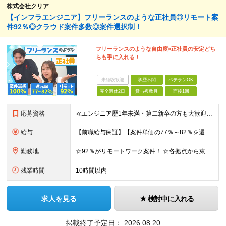
株式会社クリア
【インフラエンジニア】フリーランスのような正社員◎リモート案
件92％◎クラウド案件多数◎案件選択制！
フリーランスのような自由度×正社員の安定どち
らも手に入れる！
未経験歓迎
学歴不問
ベテランOK
完全週休2日
賞与複数月
面接1回
応募資格
≪エンジニア歴1年未満・第二新卒の方も大歓迎！≫ ◆学歴不問 ◆インフラエンジニア経験を半年以上お持ちの方 ◎ブランクのある方・社会人経験10年以上の方も歓迎！ ◎スキルチェンジも可能です
給与
【前職給与保証】【案件単価の77％～82％を還元】 月給32万円～85万円＋賞与 ※上記にはみなし残業手当（月40時間分、7万6200円～20万2400円）が含まれています。超過分は別途全額支給します
勤務地
☆92％がリモートワーク案件！ ☆各拠点から東京での最先端フルリモート案件へ参画もOK！ 本社、大阪オフィス、名古屋オフィス、福岡オフィス、札幌オフィス、 または各地域のクライアント先での勤務となりま
残業時間
10時間以内
求人を見る
検討中に入れる
掲載終了予定日：
2026.08.20