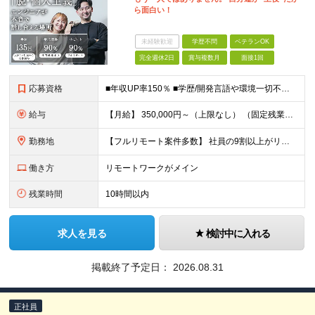
ら面白い！
未経験歓迎
学歴不問
ベテランOK
完全週休2日
賞与複数月
面接1回
応募資格
■年収UP率150％ ■学歴/開発言語や環境一切不問 ■第二新卒・既卒歓迎 ■経験浅め・ブランクがある方もOK！ 【必須条件】 インフラエンジニアの実務経験1年以上の方 ★PM/PLへのキャリアU
給与
【月給】 350,000円～（上限なし） （固定残業代20時間分16,600円～を含む） ∟経験やスキルにより、決定いたします。 ∟みなし残業代は、時間外労働の有無に関わらず支給します ∟20時間を超
勤務地
【フルリモート案件多数】 社員の9割以上がリモートワークを導入！ 【勤務地】 自宅／本社オフィス／大阪支社／東京23区内のプロジェクト先への勤務 ・プロジェクト先は、居住地やご自身の希望等を考慮の上
働き方
リモートワークがメイン
残業時間
10時間以内
求人を見る
検討中に入れる
掲載終了予定日：
2026.08.31
正社員