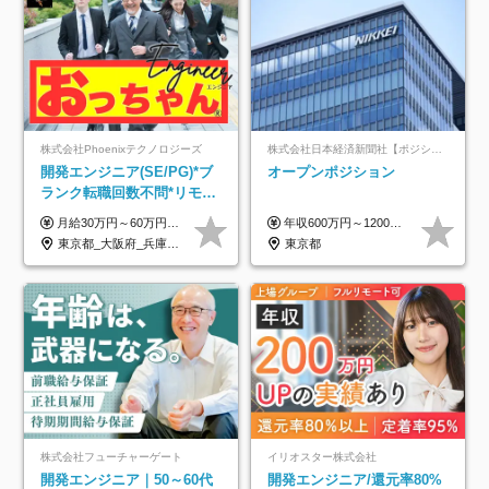
株式会社Phoenixテクノロジーズ
株式会社日本経済新聞社【ポジションマッチ登録】
開発エンジニア(SE/PG)*ブ
オープンポジション
ランク転職回数不問*リモー
ト案件多数*残業ほぼ0*通院
月給30万円～60万円+住宅手当+職能手当+役職手当+決算賞与+報奨金 ※経験・能力を考慮し、優遇します ※給与には20時間分のみなし時間外手当(3万7000円以上)を含みます(超過時間分は別途追加支給) ※試用期間3～6ヵ月あり(その間の給与、待遇に差異なし) ※場合によって契約社員での採用の可能性あり(面接時に応相談)
年収600万円～1200万円 ※上記年収は、想定年収です。住居費補助、子手当などの各種手当を含む金額です。 ※経験・能力等を考慮の上、当社規定により決定します。
のための半休制度あり
東京都_大阪府_兵庫県_京都府_福岡県
東京都
株式会社フューチャーゲート
イリオスター株式会社
開発エンジニア｜50～60代
開発エンジニア/還元率80%