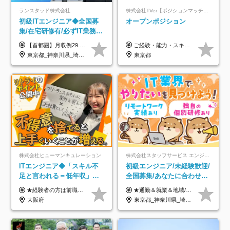
ランスタッド株式会社
株式会社TVer【ポジションマッチ登録】
初級ITエンジニア◆全国募
オープンポジション
集/在宅研修有/必ずIT業務配
属/月収例29.5万円/Web面接
【首都圏】月収例29.5万円（月給26万円＋諸手当） 【東海・関西】月収例28.5万円（月給25万円＋諸手当） 【九州】月収例26万円（月給23万円＋諸手当） ※経験・スキル・前職給与を踏まえ、総合的に判断して決定します。 例：首都圏 月収例31万円（月給27万円＋諸手当） ◆各種手当 ・通勤手当（上限4万円まで） ・残業代手当（1分単位で全額支給） ※固定残業代制は採用しておりません ・深夜勤務手当 ・資格取得支援（ランクに応じてお祝い金1万円～10万円を支給） ◆昇給：年1回 ◆補足 ・研修中1ヶ月間は、時給1670円となります。 ・試用期間6ヶ月あり。その間の待遇に変更はありません。 ※詳細は面接時にご案内します。
ご経験・能力・スキル等により、当社基準にて優遇・相談のうえ決定いたします。
1回/SE
東京都_神奈川県_埼玉県_千葉県_大阪府_愛知県_兵庫県_京都府_福岡県
東京都
株式会社ヒューマンキュレーション
株式会社スタッフサービス エンジニアリング事業本部
ITエンジニア◆「スキル不
初級エンジニア/未経験歓迎/
足と言われる＝低年収」で
全国募集/あなたに合わせた
はない！｜ 不安を克服し、
オリジナル研修をご用
★経験者の方は前職の年収以上を保証します ★案件単価を開示した上で80％以上を還元します 月給25万円以上＋賞与年2回 ※経験や能力を考慮の上で優遇します ※試用期間が3ヶ月(その間の給与・待遇・雇用形態に変更はありません) ※月給には月20時間分のみなし残業手当(5万円)を含みます(超過分は別途支給) ★残業平均は月10時間以下ですので、毎月10時間分程度はお得です！
★通勤＆就業＆地域/住宅＆役職手当あり ★残業代は全額支給 ★選べる給与制度あり！ ■東京・神奈川・千葉・埼玉勤務の場合 月給24.5万円～55万円＋諸手当 （残業代は全額支給） (20,000円の地域/住宅手当込み) ■愛知・京都・大阪・兵庫勤務の場合 月給24万円以上＋諸手当 （残業代は全額支給） (15,000円の地域/住宅手当込み) ■茨城・栃木・群馬・静岡・三重・滋賀・広島・福岡勤務の場合 月給23.5万円以上＋諸手当 （残業代は全額支給） (10,000円の地域/住宅手当込み) ■北海道・宮城・山梨・長野・岐阜・奈良・和歌山・岡山勤務の場合 月給23万円以上＋諸手当 （残業代は全額支給） (5,000円の地域/住宅手当込み) ■その他のエリア勤務の場合 月給22.5万円以上＋諸手当 （残業代は全額支給） ※経験や能力を考慮し、当社規定により優遇します 【昇給：年一回実施】 【選べる給与制度】 ★収入を重視する方に… 「変動型人事制度」の選択も可能（派遣先からの評価に応じて収入アップ！） ※年2回のタイミングで希望者と面談の上決定します。
年収アップした社員の実例
意/AI・IoT/残業平均8時間
大阪府
東京都_神奈川県_埼玉県_千葉県_大阪府_愛知県_北海道_岩手県_宮城県_山形県_福島県_茨城県_栃木県_群馬県_山梨県_長野県_富山県_石川県_静岡県_岐阜県_三重県_兵庫県_京都府_滋賀県_奈良県_広島県_岡山県_山口県_愛媛県_福岡県_熊本県_長崎県