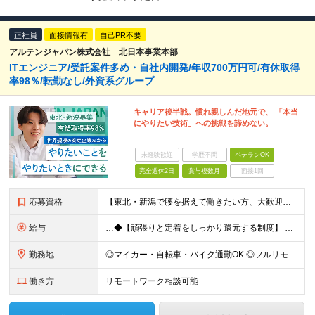
正社員
面接情報有
自己PR不要
アルテンジャパン株式会社 北日本事業本部
ITエンジニア/受託案件多め・自社内開発/年収700万円可/有休取得
率98％/転勤なし/外資系グループ
キャリア後半戦。慣れ親しんだ地元で、 「本当
にやりたい技術」への挑戦を諦めない。
未経験歓迎
学歴不問
ベテランOK
完全週休2日
賞与複数月
面接1回
応募資格
【東北・新潟で腰を据えて働きたい方、大歓迎！】 ◇ITエンジニアとしての実務経験（システム開発やインフラ構築など、分野・年数不問） ◇高卒以上 ★「今のスキルセットから抜け出したい」 「年齢を理
給与
…◆【頑張りと定着をしっかり還元する制度】 ＜1＞毎月の収入に直結！「資格手当＆取得支援」 TOEIC、ITパスポート、基本情報技術者などの資格取得時には、 受験料補助や合格祝い一時金を支給！ さらに
勤務地
◎マイカー・自転車・バイク通勤OK ◎フルリモートあり/ハイブリッド勤務あり ◎転勤なし ■仙台事業所 宮城県仙台市宮城野区榴岡5-1-12 仙萩ビル4F ■仙台事業所（分室） 宮城県仙台市宮城野
働き方
リモートワーク相談可能