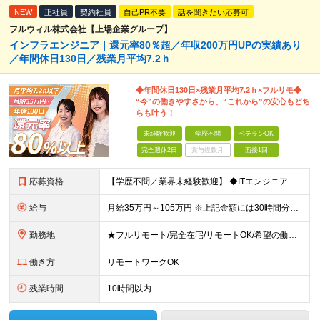
NEW
正社員
契約社員
自己PR不要
話を聞きたい応募可
フルウィル株式会社【上場企業グループ】
インフラエンジニア｜還元率80％超／年収200万円UPの実績あり
／年間休日130日／残業月平均7.2ｈ
◆年間休日130日×残業月平均7.2ｈ×フルリモ◆
“今”の働きやすさから、“これから”の安心もどち
らも叶う！
未経験歓迎
学歴不問
ベテランOK
完全週休2日
賞与複数月
面接1回
応募資格
【学歴不問／業界未経験歓迎】 ◆ITエンジニアとしての実務経験がある方 （開発・インフラ・テスト・ヘルプデスクなどジャンル不問） ※ブランクがある方、独学から実務経験をお持ちの方も大歓迎。 ※使用言
給与
月給35万円～105万円 ※上記金額には30時間分・6万6000円～19.9万円の固定残業代が含まれています。 固定残業代を超える勤務が発生した場合は、追加支給いたします。 ※試用期間3ヶ月あり。期間
勤務地
★フルリモート/完全在宅/リモートOK/希望の働き方が叶う ◆ご自身のご希望や居住地を考慮し、決定します。 ◆転居を伴う転勤はありません。 全国各地のプロジェクト先での勤務となります。 【東京本
働き方
リモートワークOK
残業時間
10時間以内