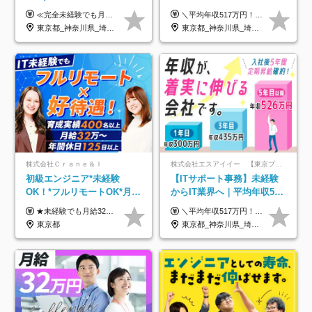
トあり◆残業月3h◆服装髪
トOK◆残業月7h以下◆賞与
≪完全未経験でも月給40万円以上も可能です！≫ -------------- 【1】ITエンジニア 月給26万円～50万円＋プロジェクト手当＋資格手当 【2】IT事務、営業事務 月給26万円～50万円＋プロジェクト手当＋資格手当 ≪【1】【2】共通≫ ★上記給与には固定残業代20時間分(月3万719円～)を含みます。残業が超過した場合は、追加支給します(残業は月平均3時間とほぼ発生しません。残業がなくても、固定残業代は支給されます) ★試用期間6ヵ月あり（期間中は月給23万1000円～。固定残業代20時間分3万719円～を含む／超過分は別途支給） -------------- 【3】SES営業、SaaS営業 月給30万円以上＋インセンティブ＋各種手当 ★上記給与には固定残業代45時間分(月7万6967円～)を含みます。残業が超過した場合は、追加支給します(残業は月平均3時間とほぼ発生しません。残業がなくても、固定残業代は支給されます) ★試用期間6ヵ月あり(期間中も給与や福利厚生は同じです)
＼平均年収517万円！入社5年目まで毎年必ず昇給／ ■賞与年3回 ■年収800万円以上も可 ■入社3年以上の平均年収469.2万円 月給23万2000円以上＋賞与年3回＋各種手当 ☆入社5年目まで最大1万5000円の定期昇給を確約 ┃各種手当充実 ・規定の資格を取得すれば、2000円～5万円を毎月支給（2万4000円～60万円／年） ・研修中に取得した取得率95％の資格でも研修後の給料UP ※月給は年齢・経験・能力を考慮して、優遇いたします ※上記月給金額は固定残業代（20時間/3万1300円円以上）を含み、超過分は別途支給いたします ※試用期間（6ヶ月）は月給に変動はありますが、その他待遇に差異はありません ├入社後1ヶ月～3ヶ月間は、月給20万1900円となります └上記金額は固定残業代（10時間／1万6000円）を含み、超過分は別途支給いたします
型自由
年3回◆5年目まで必ず昇給
東京都_神奈川県_埼玉県_千葉県_大阪府_愛知県_北海道_青森県_岩手県_宮城県_秋田県_山形県_福島県_茨城県_栃木県_群馬県_新潟県_山梨県_長野県_富山県_石川県_福井県_静岡県_岐阜県_三重県_兵庫県_京都府_滋賀県_奈良県_和歌山県_広島県_岡山県_鳥取県_島根県_山口県_徳島県_香川県_愛媛県_高知県_福岡県_熊本県_佐賀県_長崎県_大分県_宮崎県_鹿児島県_沖縄県
東京都_神奈川県_埼玉県_千葉県_大阪府_愛知県_北海道_青森県_岩手県_宮城県_秋田県_山形県_福島県_茨城県_栃木県_群馬県_新潟県_山梨県_長野県_富山県_石川県_福井県_静岡県_岐阜県_三重県_兵庫県_京都府_滋賀県_奈良県_和歌山県_広島県_岡山県_鳥取県_島根県_山口県_徳島県_香川県_愛媛県_高知県_福岡県_熊本県_佐賀県_長崎県_大分県_宮崎県_鹿児島県_沖縄県
株式会社Ｃｒａｎｅ＆Ｉ
株式会社エスアイイー 【東京プロマーケット上場】
初級エンジニア*未経験
【ITサポート事務】未経験
OK！*フルリモートOK*月給
からIT業界へ｜平均年収517
32万～*残業月9.8h*1ヶ月の
万円｜ホワイト企業認定｜
★未経験でも月給32万円スタート★ 月収32万円～35万円＋各種手当（資格手当だけで毎月15万の上乗せ実績あり！） ★資格手当豊富！1資格につき最大3万円支給 ★功績手当の導入で、毎月のお給与に上乗せで最大10万円支給している社員も！ ★1回の昇級で年収数十万UPも可 ★ゆくゆくは年収1000万以上も目指せる 年俸384万円～1,162万8,000円（12分割） ※経験・スキルを考慮の上決定します ※上記金額には固定残業代（月30h分・60,800円～66,500円）を含みます ※超過分は別途全額支給します ※試用期間2ヶ月間あり（その他待遇に差異はありません）
＼平均年収517万円！入社5年目まで毎年必ず昇給／ ■賞与年3回 ■年収800万円以上も可 ■入社3年以上の平均年収469.2万円 月給23万2000円以上＋賞与年3回＋各種手当 ☆入社5年目まで最大1万5000円の定期昇給を確約 ┃各種手当充実 ・規定の資格を取得すれば、2000円～5万円を毎月支給（2万4000円～60万円／年） ・研修中に取得した取得率95％の資格でも研修後の給料UP ※月給は年齢・経験・能力を考慮して、優遇いたします ※上記月給金額は固定残業代（20時間/3万1300円円以上）を含み、超過分は別途支給いたします ※試用期間（6ヶ月）は月給に変動はありますが、その他待遇に差異はありません ├入社後1ヶ月～3ヶ月間は、月給20万1900円となります └上記金額は固定残業代（10時間／1万6000円）を含み、超過分は別途支給いたします
研修*資格取得率100％
年休134日｜リモートOK
東京都
東京都_神奈川県_埼玉県_千葉県_大阪府_愛知県_北海道_青森県_岩手県_宮城県_秋田県_山形県_福島県_茨城県_栃木県_群馬県_新潟県_山梨県_長野県_富山県_石川県_福井県_静岡県_岐阜県_三重県_兵庫県_京都府_滋賀県_奈良県_和歌山県_広島県_岡山県_鳥取県_島根県_山口県_徳島県_香川県_愛媛県_高知県_福岡県_熊本県_佐賀県_長崎県_大分県_宮崎県_鹿児島県_沖縄県