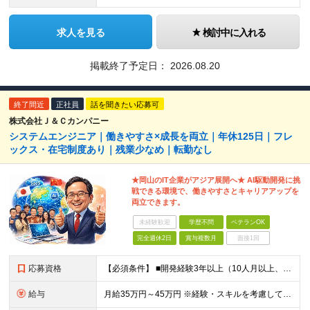
求人を見る
検討中に入れる
掲載終了予定日：
2026.08.20
終了間近
正社員
話を聞きたい応募可
株式会社Ｊ＆Ｃカンパニー
システムエンジニア｜働きやすさ×成長を両立｜年休125日｜フレ
ックス・在宅制度あり｜残業少なめ｜転勤なし
★岡山のIT企業がアジア展開へ★ AI駆動開発に挑
戦できる環境で、働きやすさとキャリアアップを
両立できます。
未経験歓迎
学歴不問
ベテランOK
完全週休2日
賞与複数月
面接1回
応募資格
【必須条件】 ■開発経験3年以上（10人月以上、5名以上の体制での経験あり） ■要件定義～上流設計までの経験 ■Web系、フロントエンド、バックエンド共に開発経験あり ■フレームワーク、製品パッケージ
給与
月給35万円～45万円 ※経験・スキルを考慮して決定します。 ※残業代は別途全額支給します。 まずはご経験をお聞かせください。