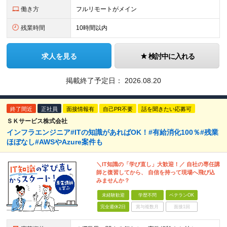
働き方
フルリモートがメイン
残業時間
10時間以内
求人を見る
検討中に入れる
掲載終了予定日：
2026.08.20
終了間近
正社員
面接情報有
自己PR不要
話を聞きたい応募可
ＳＫサービス株式会社
インフラエンジニア#ITの知識があればOK！#有給消化100％#残業
ほぼなし#AWSやAzure案件も
＼IT知識の「学び直し」大歓迎！／ 自社の専任講
師と復習してから、 自信を持って現場へ飛び込
みませんか？
未経験歓迎
学歴不問
ベテランOK
完全週休2日
賞与複数月
面接1回