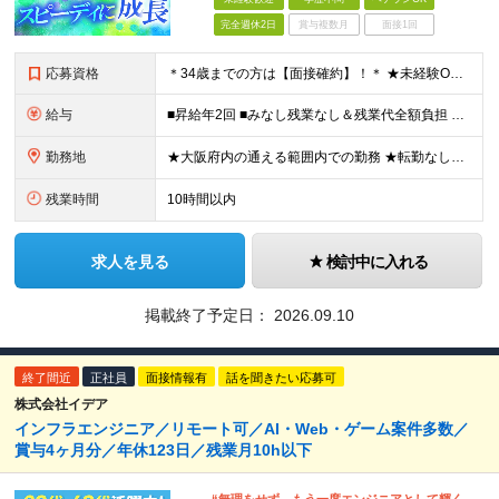
完全週休2日
賞与複数月
面接1回
応募資格
＊34歳までの方は【面接確約】！＊ ★未経験OK＆経歴一切不問！ ★正社員デビューの方も歓迎します！ ★第二新卒・既卒歓迎 ★学歴不問 ＊専属の講師や1on1のサポートもあり、安心してスタートできま
給与
■昇給年2回 ■みなし残業なし＆残業代全額負担 ■資格取得報奨金あり（5,000円～10万円） ★IT系の資格をお持ちの方は【月給30万円～】スタートが可能！ 月給21万5000円～60万円 未経
勤務地
★大阪府内の通える範囲内での勤務 ★転勤なし！ 【新入社員研修の実施場所】 オフィス：大阪府大阪市北区西天満4-3-17 MF西天満ビル12F ※研修後は大阪府内の各プロジェクト先となります。 ※
残業時間
10時間以内
求人を見る
検討中に入れる
掲載終了予定日：
2026.09.10
終了間近
正社員
面接情報有
話を聞きたい応募可
株式会社イデア
インフラエンジニア／リモート可／AI・Web・ゲーム案件多数／
賞与4ヶ月分／年休123日／残業月10h以下