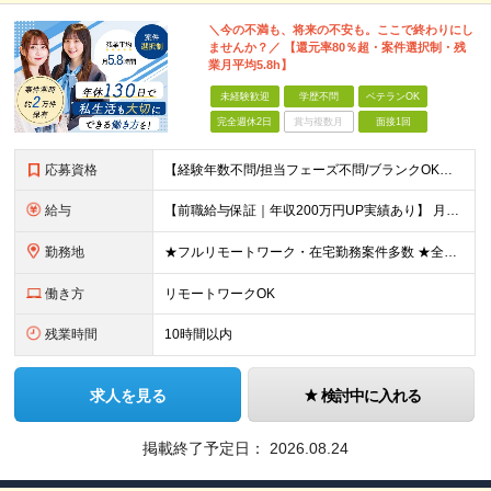
＼今の不満も、将来の不安も。ここで終わりにし
ませんか？／ 【還元率80％超・案件選択制・残
業月平均5.8h】
未経験歓迎
学歴不問
ベテランOK
完全週休2日
賞与複数月
面接1回
応募資格
【経験年数不問/担当フェーズ不問/ブランクOK】 ◆何らかのインフラ経験がある方（（3ヶ月以上でOK！） ◎業種未経験歓迎！ ◎学歴不問 ◎20代～50代まで幅広く活躍中！ ◎人柄重視の採用です♪
給与
【前職給与保証｜年収200万円UP実績あり】 月給35万円～103万円 ＜年収アップ事例＞ エンジニア：入社1年目 経験3年 月給46万円（諸手当含めず）※前職から月給16万円アップ エンジニア
勤務地
★フルリモートワーク・在宅勤務案件多数 ★全国各地にプロジェクトあり ★希望を考慮・転居を伴う転勤は無し・在宅ワークOK ★東京・大阪に加えて、2023年1月に札幌・名古屋・福岡OPEN！ 【本社
働き方
リモートワークOK
残業時間
10時間以内
求人を見る
検討中に入れる
掲載終了予定日：
2026.08.24