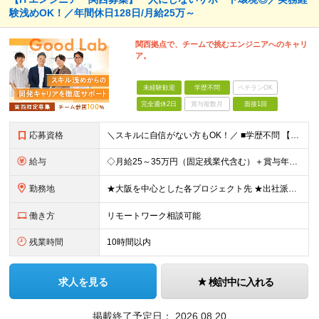
験浅めOK！／年間休日128日/月給25万～
関西拠点で、チームで挑むエンジニアへのキャリ
ア。
未経験歓迎
学歴不問
ベテランOK
完全週休2日
賞与複数月
面接1回
応募資格
＼スキルに自信がない方もOK！／ ■学歴不問 【微経験者歓迎！】 ITスクール卒・独学・資格取得者（ITパスポートもOK）・大学で情報系を学んでいた方など、何らかの学習・準備経験があれば大歓迎！
給与
◇月給25～35万円（固定残業代含む）＋賞与年1回＋各種手当◇ ※固定残業代は、時間外労働の有無に関わらず月30時間分(月47,450円～)を支給 ※上記を超える時間外労働分は追加で支給 ※経験・ス
勤務地
★大阪を中心とした各プロジェクト先 ★出社派も大歓迎！駅チカオフィスで通勤ラクラク◎ ★会社都合の転勤なし！ ■大阪本社 大阪府大阪市北区西天満5丁目16-3 西天満ファイブビル 606
働き方
リモートワーク相談可能
残業時間
10時間以内
求人を見る
検討中に入れる
掲載終了予定日：
2026.08.20