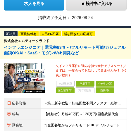
求人を見る
検討中に入れる
掲載終了予定日：
2026.08.24
正社員
面接情報有
自己PR不要
話を聞きたい応募可
株式会社エムティークラウド
インフラエンジニア｜還元率83％～/フルリモート可能/カジュアル
面談OK/AI・SaaS・モダンWeb開発など
＼インフラ案件に強みを持つ会社でリスタート／
まずは、一度会ってお話ししてみませんか？（代
表／松田）
未経験歓迎
学歴不問
ベテランOK
完全週休2日
賞与複数月
面接1回
応募資格
＝第二新卒歓迎／転職回数不問／テスター経験のみでもOK＝ ■学歴不問 ■ブランクOK ■エンジニアとしての実務経験1年以上 ※開発・インフラ・工程・言語は不問 ※テスター、運用保守経験のみの方も歓迎
給与
【経験者】月給40万円～120万円(固定残業代含む)+各種手当 ★前職給与の総収入額を100％保証｜還元率83％〜 ※固定残業代は、時間外労働の有無に関わらず30時間分を、月5万8000円～15万7
勤務地
☆全国各地からフルリモートOK ☆フルリモートの社員が約8割！ ※希望をヒアリングした上で決定します 現在100名の社員のうち、約80名がフルリモートで活躍中。 一都三県、大阪、福岡、札幌、名古屋な