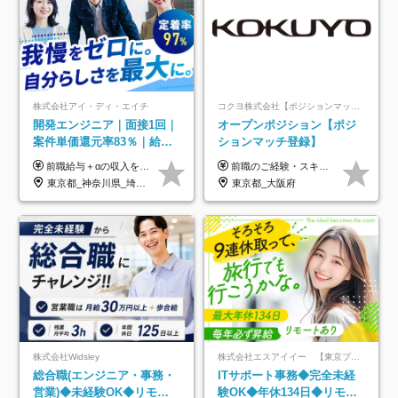
株式会社アイ・ディ・エイチ
コクヨ株式会社【ポジションマッチ登録】
開発エンジニア｜面接1回｜
オープンポジション【ポジ
案件単価還元率83％｜給与
ションマッチ登録】
UP保証｜年休140日｜在宅
前職給与＋αの収入を保証 月給42万円～120万円＋各種手当＋賞与 給与基準が明確かつ高還元です。 一人ひとりが安定した環境のもと、長く活躍できる職場を目指しています。 ※平均年収650万円 ・還元率83％ ・各種手当について 職能手当／職務手当／資格手当／営業手当 など ※前職での経験・能力、給与などを考慮の上、当社規定により優遇いたします ※試用期間あり（3ヶ月／期間中の条件に変動はありません） ※上記金額には固定残業代（78,948円～225,564円/月30時間分）を含みます 超過分は別途全額支給いたします ・年収UPを保証 過去には転職時に〈年収200万円UP〉したエンジニアも在籍しています。入社時だけでなく、入社後も安心の給与水準で働ける環境です。キャリアや技術力が正当に評価されていないと感じていたら、一度面接でお話ししましょう！ 当社では管理職の人数は最低限にし、無駄な管理をしません。その費用削減分を社員の給与に還元しています！
前職のご経験・スキル等を考慮して決定します。
利用率9割｜独立支援・副業
東京都_神奈川県_埼玉県_千葉県_大阪府_愛知県_北海道_青森県_岩手県_宮城県_秋田県_山形県_福島県_茨城県_栃木県_群馬県_新潟県_山梨県_長野県_富山県_石川県_福井県_静岡県_岐阜県_三重県_兵庫県_京都府_滋賀県_奈良県_和歌山県_広島県_岡山県_鳥取県_島根県_山口県_徳島県_香川県_愛媛県_高知県_福岡県_熊本県_佐賀県_長崎県_大分県_宮崎県_鹿児島県_沖縄県
東京都_大阪府
制度
株式会社Widsley
株式会社エスアイイー 【東京プロマーケット上場】
総合職(エンジニア・事務・
ITサポート事務◆完全未経
営業)◆未経験OK◆リモー
験OK◆年休134日◆リモー