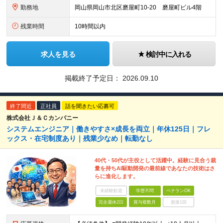
勤務地
岡山県岡山市北区磨屋町10-20 磨屋町ビル4階
残業時間
10時間以内
求人を見る
検討中に入れる
掲載終了予定日：
2026.09.10
終了間近
正社員
話を聞きたい応募可
株式会社Ｊ＆Ｃカンパニー
システムエンジニア｜働きやすさ×成長を両立｜年休125日｜フレ
ックス・在宅制度あり｜残業少なめ｜転勤なし
40代・50代が主役として活躍中。経験に見合う裁
量を持ちAI駆動開発の最前線であなたの技術はさ
らに進化します。
未経験歓迎
学歴不問
ベテランOK
完全週休2日
賞与複数月
面接1回