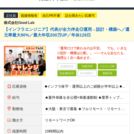
正社員
面接情報有
自己PR不要
話を聞きたい応募可
株式会社Good Lab
【インフラエンジニア】代表が全力伴走◎運用→設計・構築へ／還
元率最大90%／最大年収200万UP／年休128日
「運用だけで終わるのは不安。 でも、いきな
り設計・構築は心配。」 ——そんなあなたも、
無理なく次へ進めます。
未経験歓迎
学歴不問
ベテランOK
完全週休2日
賞与複数月
面接1回
応募資格
■インフラ保守・運用以上のご経験が半年以上 ■学歴不問/ブランクOK ※運用・保守／テスター／デバッガー／キッティングのみの経験でもOKです。 《 こんな気持ちがあれば、まず話しましょう！ 》 ・
給与
★案件単価を全公開×単価連動制 ★業界トップクラスの還元率（75％～90％） ★年収200万円UPの実績あり！ 月給35～85万円（固定残業代含む）＋賞与年1回＋各種手当 ※固定残業代は、時間外労働
勤務地
★大阪・東京で募集 ★フルリモート・リモートワークOK ★出社派も大歓迎！駅チカオフィスで通勤ラクラク ★会社都合の転勤なし ■大阪本社 大阪府大阪市北区西天満5丁目16-3 西天満ファイブビル 6
働き方
リモートワークOK
残業時間
10時間以内