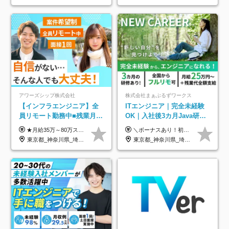
アワーズシップ株式会社
株式会社まぁぶるずワークス
【インフラエンジニア】全
ITエンジニア｜完全未経験
員リモート勤務中■残業月
OK｜入社後3カ月Java研修
3h■最大3ヶ月の連休あり■
｜リモート率8割以上｜充実
★月給35万～80万スタートも可 【未経験の方】 ■月給26万～80万＋賞与年2回（年2ヶ月分） 【何かしらのインフラエンジニア経験をお持ちの方】 ■月給35万～80万＋賞与年2回（年2ヶ月分） ※スキル・経験などを考慮し決定します ※試用期間6ヶ月あり。期間中は契約社員となります。その他の待遇に差異はありません（試用期間終了後、昇給の可能性あり） ※上記金額には固定残業代（月30時間分／4万9600円～15万2600円）を含みます。超過分は別途支給いたします。 ＼頑張りはインセンティブで還元！／ クライアントに貢献度を評価され、当社のエンジニアが追加で案件に参画することになるなど、会社にとって利益になる行動はしっかり評価します。 会社の成長に貢献できていることを実感でき、「もっと頑張ろう」と思える体制づくりを整えています！
＼ボーナスあり！初年度から年収300万円以上／ ■月給25万円～35万円＋残業代全額支給＋各種手当＋賞与年1回 ◎経験・年齢・スキルなどを考慮し、できるだけ優遇します ◎試用期間中(3カ月)は契約社員で、月給21万円＋諸手当になります。 (試用期間中は残業が発生しません。その他の待遇に変更はありません) ----------------- ＼3つの評価軸！実力次第で早期収入アップ！／ 【1】スキル(IT理解、実装力、設計) 【2】実務力(現場評価、コミュ力、品質) 【3】姿勢(自走力、意欲、責任感) この3つの評価軸で、3カ月ごとに評価。社内グレードにより、給与が決まる明確な仕組みです。何ができれば給与が上がるのか分かりやすく、実力や努力次第で早期に収入を増やせます！ 【固定残業代について】 なし（残業代は、実際の労働時間に応じて別途全額支給）
年休126日■20～30代活躍
のキャリア支援｜残業月10h
東京都_神奈川県_埼玉県_千葉県_大阪府
東京都_神奈川県_埼玉県_千葉県_大阪府_愛知県_北海道_青森県_岩手県_宮城県_秋田県_山形県_福島県_茨城県_栃木県_群馬県_新潟県_山梨県_長野県_富山県_石川県_福井県_静岡県_岐阜県_三重県_兵庫県_京都府_滋賀県_奈良県_和歌山県_広島県_岡山県_鳥取県_島根県_山口県_徳島県_香川県_愛媛県_高知県_福岡県_熊本県_佐賀県_長崎県_大分県_宮崎県_鹿児島県_沖縄県
中！