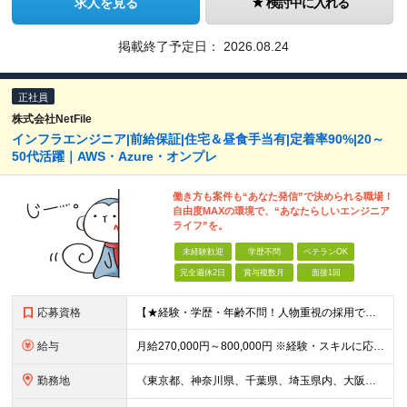
求人を見る
検討中に入れる
掲載終了予定日：
2026.08.24
正社員
株式会社NetFile
インフラエンジニア|前給保証|住宅＆昼食手当有|定着率90%|20～
50代活躍｜AWS・Azure・オンプレ
働き方も案件も“あなた発信”で決められる職場！
自由度MAXの環境で、“あなたらしいエンジニア
ライフ”を。
未経験歓迎
学歴不問
ベテランOK
完全週休2日
賞与複数月
面接1回
応募資格
【★経験・学歴・年齢不問！人物重視の採用です★】 「新しい環境でスキルを伸ばしたい」 「クラウドやAIに興味がある」 「自由な働き方をしたい」──そんな方を歓迎します！ 【必須条件】 ◎基本的なPC
給与
月給270,000円～800,000円 ※経験・スキルに応じて当社規定により決定いたします。 ※上記給与には固定残業代は20時間分（月3万6000円以上）を含む。上記を超える時間外労働分は追加で支給し
勤務地
《東京都、神奈川県、千葉県、埼玉県内、大阪市内、福岡市内、名古屋市内の拠点》 ☆U・Iターン歓迎いたします。 ☆転勤はありません。 ▼本社 神奈川県横浜市中区蓬莱町2-4-1 ORCHID PLAC