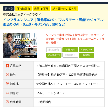
正社員
面接情報有
自己PR不要
話を聞きたい応募可
株式会社エムティークラウド
インフラエンジニア｜還元率83％～/フルリモート可能/カジュアル
面談OK/AI・SaaS・モダンWeb開発など
＼インフラ案件に強みを持つ会社でリスタート／
まずは、一度会ってお話ししてみませんか？（代
表／松田）
未経験歓迎
学歴不問
ベテランOK
完全週休2日
賞与複数月
面接1回
応募資格
＝第二新卒歓迎／転職回数不問／テスター経験のみでもOK＝ ■学歴不問 ■ブランクOK ■エンジニアとしての実務経験1年以上 ※開発・インフラ・工程・言語は不問 ※テスター、運用保守経験のみの方も歓迎
給与
【経験者】月給40万円～120万円(固定残業代含む)+各種手当 ★前職給与の総収入額を100％保証｜還元率83％〜 ※固定残業代は、時間外労働の有無に関わらず30時間分を、月5万8000円～15万7
勤務地
☆全国各地からフルリモートOK ☆フルリモートの社員が約8割！ ※希望をヒアリングした上で決定します 現在100名の社員のうち、約80名がフルリモートで活躍中。 一都三県、大阪、福岡、札幌、名古屋な
働き方
フルリモートがメイン
残業時間
10時間以内