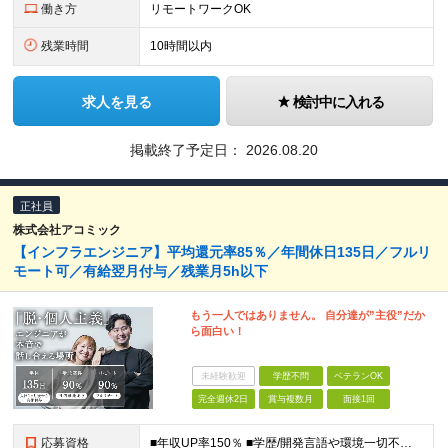
働き方
リモートワークOK
残業時間
10時間以内
求人を見る
検討中に入れる
掲載終了予定日：
2026.08.20
正社員
株式会社アコミック
【インフラエンジニア】平均還元率85％／年間休日135日／フルリ
モート可／有給翌月付与／残業月5h以下
もう一人ではありません。 自分達が”主役”だか
ら面白い！
未経験歓迎
学歴不問
ベテランOK
完全週休2日
賞与複数月
面接1回
応募資格
■年収UP率150％ ■学歴/開発言語や環境一切不問 ■第二新卒・既卒歓迎 ■経験浅め・ブランクがある方もOK！ 【必須条件】 インフラエンジニアの実務経験1年以上の方 ★PM/PLへのキャリアU