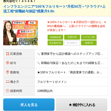
株式会社Ｃｒａｎｅ＆Ｉ
インフラエンジニア*100％フルリモート*月収50万～*クラウド×上
流工程*前職給与保証*残業月9.8h
★100%フルリモート★月収50万〜 設計から、A
WSの最前線へ。 上流×クラウドへの挑戦を会社
が並走します！
未経験歓迎
学歴不問
ベテランOK
完全週休2日
賞与複数月
面接1回
応募資格
＼ 運用保守から設計構築へのステップアップ応援！ ／ ★学歴・分野不問（運用保守経験のみでも歓迎） ★「設計・構築に挑戦したい」「市場価値を高めたい」という意欲を重視！ ┗豊富な案件（SIer直下など
給与
＼ 前職給与保証！あなたのこれまでの経験を正当評価 ／ ★月収50万円～スタート！【年俸600万～1,162万8,000円（12分割）】 ――「頑張りが給与に直結しない…」そんな不満とは無縁の環境で
勤務地
★100％フルリモート 「満員電車での通勤」から卒業できます！ ★転勤なし 【本社】 東京都新宿区神楽坂1-2 研究社英語センタービル3階 本社またはプロジェクト先にて勤務いただきます！ ※プロジ
働き方
フルリモートがメイン
残業時間
10時間以内
求人を見る
検討中に入れる