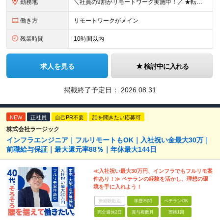
勤務地
＼社員の9割がリモートワーク実施中！／ ★転勤ナシ！ ★UIターン歓迎！ 関東、関西、東海、九州・中国エリアの各プロジェクト先から希望を優先して決定。 ※リモート案件も多数あり！ ◆関東エリア
働き方
リモートワークがメイン
残業時間
10時間以内
求人を見る
検討中に入れる
掲載終了予定日：
2026.08.31
NEW
正社員
自己PR不要
話を聞きたい応募可
株式会社ラージック
インフラエンジニア｜フルリモートもOK｜入社祝い金最大30万｜
前職給与保証｜最大還元率88％｜年休最大144日
≪入社祝い最大30万円、インフラでもフルリモ案
件あり！≫ ベテランの経験を活かし、理想の環
境を手に入れよう！
未経験歓迎
学歴不問
ベテランOK
完全週休2日
賞与複数月
面接1回