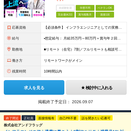
未経験歓迎
学歴不問
ベテランOK
完全週休2日
賞与複数月
面接1回
応募資格
【必須条件】 インフラエンジニアとしての実務経験をお持ちの方 （運用保守以上のご経験がある方、言語・業界・学歴は不問。 ブランクがあっても大丈夫です） 【こんな思いの方を、特に歓迎します】 「こ
給与
▪️想定給与： 月給35万円～80万円＋賞与年２回＋各種手当 ★前職の給与額は保証します！ 【手当一覧】 ■住宅手当 ■交通費 ■時間外手当 ※月給は経験・スキルを考慮し決定。 ※月給には固定残
勤務地
■リモート（在宅）7割／フルリモートも相談可能 ■一都三県を中心に各地のプロジェクト先 ※プロジェクトは本人の希望を最大限考慮し相談のうえで決定 ※転居を伴う転勤なし 【本社】 東京都千代田区外神田
働き方
リモートワークがメイン
残業時間
10時間以内
求人を見る
検討中に入れる
掲載終了予定日：
2026.09.07
終了間近
正社員
面接情報有
自己PR不要
話を聞きたい応募可
株式会社アンドフラッグ