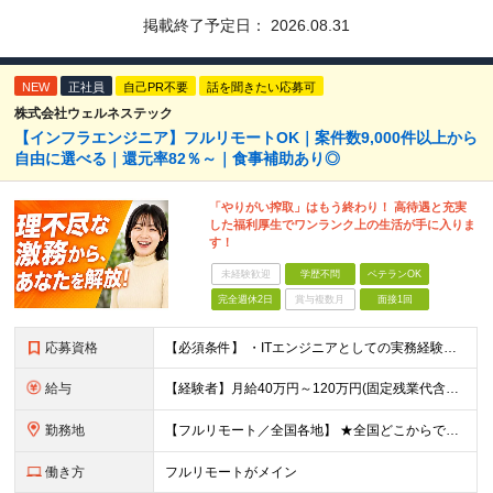
掲載終了予定日：
2026.08.31
NEW
正社員
自己PR不要
話を聞きたい応募可
株式会社ウェルネステック
【インフラエンジニア】フルリモートOK｜案件数9,000件以上から
自由に選べる｜還元率82％～｜食事補助あり◎
「やりがい搾取」はもう終わり！ 高待遇と充実
した福利厚生でワンランク上の生活が手に入りま
す！
未経験歓迎
学歴不問
ベテランOK
完全週休2日
賞与複数月
面接1回
応募資格
【必須条件】 ・ITエンジニアとしての実務経験が1年以上ある方 ※開発・インフラ・運用保守など分野・フェーズは不問！ ※学歴不問 【歓迎条件】 ・基本設計、詳細設計などの経験がある方 ・AWS, G
給与
【経験者】月給40万円～120万円(固定残業代含む)+各種手当 ※月給には、みなし残業手当(月30時間／5万8,000円～15万7,000円)を含みます ※上記を超える時間外労働分は追加で支給します
勤務地
【フルリモート／全国各地】 ★全国どこからでも参画可能！フルリモート案件も多数！ ※プロジェクトは100%選択制。あなたの希望を最優先します。 ※フルリモート、ハイブリッド、常駐案件から自由に選択可能
働き方
フルリモートがメイン