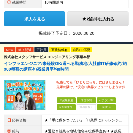
残業時間
10時間以内
求人を見る
検討中に入れる
掲載終了予定日：
2026.08.20
NEW
終了間近
正社員
面接情報有
自己PR不要
株式会社スタッフサービス エンジニアリング事業本部
インフラエンジニア/未経験OK/選べる勤務地/入社前IT研修確約/約
900種類の講座有/残業月平均8時間
転職しても「ひとりぼっち」にはさせません！
先輩の隣で、“安心IT業界デビュー”しよう☆彡
未経験歓迎
学歴不問
ベテランOK
完全週休2日
賞与複数月
面接1回
応募資格
★「手に職をつけたい」「IT業界にチャレンジしたい」方歓迎！ ■学歴不問 ■IT知識・理系文系不問！未経験・第二新卒OK ★ITサポート・IT事務やエンジニアの経験をお持ちの方は優遇します！ 地方在
給与
★通勤＆就業＆地域/住宅＆役職手当あり ★残業代は全額支給 ★選べる給与制度あり！ ■東京・神奈川・千葉・埼玉勤務の場合 月給24.5万円～55万円＋諸手当 （残業代は全額支給） (20,000円の