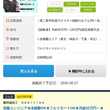
未経験歓迎
学歴不問
ベテランOK
完全週休2日
賞与複数月
面接1回
応募資格
＜第二新卒歓迎◎テスター経験のみでもOK！転職回数不問＞ ■学歴不問 ■ブランクOK ■エンジニアとしての実務経験が1年以上ある方 └開発、インフラ、工程、言語は一切不問！ ※未経験も若干名募集して
給与
【経験者】月給40万円～120万円(固定残業代含む)+各種手当 ★前職給与の総収入額を100％保証｜還元率84％〜100％ ★20代の平均年収570万円 ※月給には、みなし残業手当(月30時間／5万
勤務地
☆首都圏エリア（東京・神奈川・千葉・埼玉）・名古屋・大阪・福岡を中心とした全国各地のプロジェクト先に参画いただきます。 ※希望をヒアリングした上で決定します ☆全国各地からフルリモートOK 【本社】
働き方
フルリモートがメイン
残業時間
10時間以内
求人を見る
検討中に入れる
掲載終了予定日：
2026.08.27
正社員
自己PR不要
株式会社Ｃ Ａｄｄｉｔｉｏｎ
初級エンジニア★未経験OK★フルリモートOK★月給32万円～★