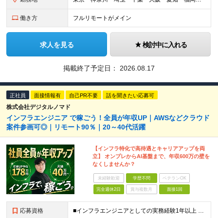
働き方
フルリモートがメイン
求人を見る
検討中に入れる
掲載終了予定日：
2026.08.17
正社員
面接情報有
自己PR不要
話を聞きたい応募可
株式会社デジタルノマド
インフラエンジニア で稼ごう！全員が年収UP｜AWSなどクラウド
案件参画可◎｜リモート90％｜20～40代活躍
【インフラ特化で高待遇とキャリアアップを両
立】 オンプレからAI基盤まで、年収600万の壁を
なくしませんか？
未経験歓迎
学歴不問
ベテランOK
完全週休2日
賞与複数月
面接1回
応募資格
■インフラエンジニアとしての実務経験1年以上 （サーバ／ネットワーク／クラウドいずれか／業界・規模・担当工程は問いません） ・学歴・転職回数・経歴ブランク不問 「このままでいいのか？」その違和感で