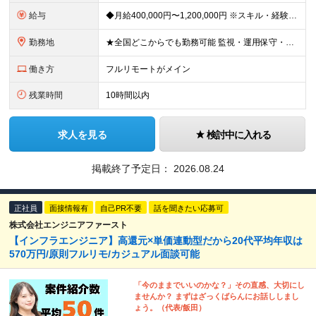
給与
◆月給400,000円〜1,200,000円 ※スキル・経験・希望案件により決定します ※上記金額には固定残業代（月30時間分／76,000円〜）を含みます ※固定残業代は月給に応じて決定します ※超
勤務地
★全国どこからでも勤務可能 監視・運用保守・構築・設計など、担当工程や技術レベルに応じて、フルリモート／ハイブリッド／出社中心など、あなたに合った働き方を選べます。 ・リモート率は全体で9割超 クラ
働き方
フルリモートがメイン
残業時間
10時間以内
求人を見る
検討中に入れる
掲載終了予定日：
2026.08.24
正社員
面接情報有
自己PR不要
話を聞きたい応募可
株式会社エンジニアファースト
【インフラエンジニア】高還元×単価連動型だから20代平均年収は
570万円/原則フルリモ/カジュアル面談可能
「今のままでいいのかな？」その直感、大切にし
ませんか？ まずはざっくばらんにお話ししまし
ょう。（代表/飯田）