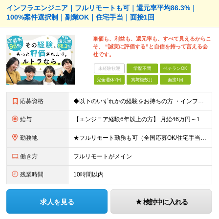
インフラエンジニア｜フルリモートも可｜還元率平均86.3%｜
100%案件選択制｜副業OK｜住宅手当｜面接1回
単価も、利益も、還元率も、すべて見えるからこ
そ、 “誠実に評価する”と自信を持って言える会
社です。
未経験歓迎
学歴不問
ベテランOK
完全週休2日
賞与複数月
面接1回
応募資格
◆以下のいずれかの経験をお持ちの方 ・インフラ設計・構築の実務経験（オンプレ/クラウドどちらもOK） ・クラウド環境下での運用保守に関する実務経験 ◆学歴不問 ＜こんな方は特に歓迎します＞ ◎これま
給与
【エンジニア経験6年以上の方】 月給46万円～100万円（固定残業代含む） ※上記月給には月30時間分の固定残業代（月8万7,400円～月19万円）を含む。超過分は全額支給。 【エンジニア経験4年以
勤務地
★フルリモート勤務も可（全国応募OK/住宅手当を支給します） ※案件によって常駐が必要になる場合があります。 ※希望がない限り、転勤はありません ※U・Iターン歓迎 ★ルトラの社員は全国各地で活躍中
働き方
フルリモートがメイン
残業時間
10時間以内
求人を見る
検討中に入れる