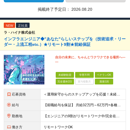
掲載終了予定日：
2026.08.20
NEW
正社員
ラ・ハイナ株式会社
インフラエンジニア◆"あなた"らしいステップを（技術追求・リー
ダー・上流工程etc.）★リモート9割★前給保証
自分の未来に、ちゃんとワクワクできる場所へ―
―
未経験歓迎
学歴不問
ベテランOK
完全週休2日
賞与複数月
面接1回
応募資格
＜運用保守からのステップアップを応援！未経験からの挑戦も大歓迎です♪＞ ■インフラエンジニアとして何らかの実務経験がある方（経験領域不問） ■学歴不問 【こんな方にピッタリの環境です！】 ・運用保守
給与
【前職給与を保証】 月給32万円～62万円+各種手当+決算賞与 ★資格手当や資格取得報奨金、役職手当など待遇、福利厚生が充実！ ★1年で年収60万円以上アップした社員が多数！ ※経験・スキルを考慮
勤務地
【エンジニアの9割がリモートワーク中/完全在宅ワークで働くメンバーも◎】 現在、エンジニアの約9割がリモートワークを実施。 そのうち約3割がフルリモートで勤務しており、地方在住のメンバーも活躍していま
働き方
リモートワークOK