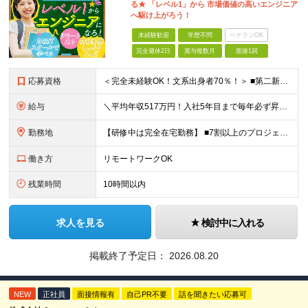
る★ 「レベル1」から 市場価値の高いエンジニア
へ駆け上がろう！
未経験歓迎
学歴不問
ベテランOK
完全週休2日
賞与複数月
面接1回
応募資格
＜完全未経験OK！文系出身者70％！＞ ■第二新卒歓迎 ■学歴・経歴不問・社会人未経験もOK ■20代を中心に活躍中◎ ★☆先輩たちの前職☆★ 元アパレルスタッフや塾講師、介護士、事務、営業など社員
給与
＼平均年収517万円！入社5年目まで毎年必ず昇給／ ■賞与年3回 ■年収800万円以上も可 ■入社3年以上の平均年収469.2万円 月給23万2000円以上＋賞与年3回＋各種手当 ☆入社5年目まで最
勤務地
【研修中は完全在宅勤務】 ■7割以上のプロジェクトでリモートワークを導入 ■一都三県のプロジェクト先 ■転居を伴う転勤なし ＜プロジェクト先＞ 東京・神奈川・千葉・埼玉でのプロジェクト先にて勤務いた
働き方
リモートワークOK
残業時間
10時間以内
求人を見る
検討中に入れる
掲載終了予定日：
2026.08.20
NEW
正社員
面接情報有
自己PR不要
話を聞きたい応募可