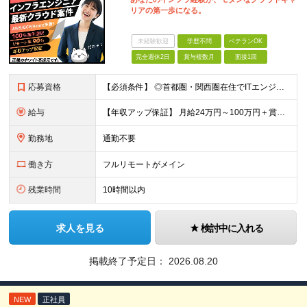
リアの第一歩になる。
未経験歓迎
学歴不問
ベテランOK
完全週休2日
賞与複数月
面接1回
応募資格
【必須条件】 ◎⾸都圏・関⻄圏在住でITエンジニアとしての実務経験が3年以上ある⽅（開発・インフラいずれも歓迎） →⾸都圏（東京、神奈川、千葉、埼⽟）、関⻄圏（⼤阪、兵庫、京都）在住のITエンジニア採
給与
【年収アップ保証】 月給24万円～100万円＋賞与（年3回）＋諸手当 ◆想定年収432万円〜1200万円(経験・スキルを考慮し決定) ※年収アップ保証付帯 ◆基本給には⽉20時間分の固定残業代(31,
勤務地
通勤不要
働き方
フルリモートがメイン
残業時間
10時間以内
求人を見る
検討中に入れる
掲載終了予定日：
2026.08.20
NEW
正社員