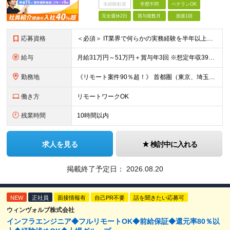
未経験歓迎
学歴不問
ベテランOK
完全週休2日
賞与複数月
面接1回
応募資格
＜必須＞ IT業界で何らかの実務経験を半年以上お持ちの方（使用言語不問） ＜こんなご希望があれば、ぜひ当社にご相談ください＞ ◎ スキルや成果にしっかり見合った給与を受け取りたい ◎ 残業を
給与
月給31万円～51万円＋賞与年3回 ※想定年収394万円～1,032万円 ★年間300万円の賞与実績あり ★平均昇給額3万円 ★エンジニアへの還元率75％（実質78.9%） ※経験・能力を考慮し
勤務地
《リモート案件90％超！》 首都圏（東京、埼玉、千葉、神奈川）、大阪、名古屋、福岡のプロジェクト先やリモートでの勤務となります。 ※面接から入社まで全てオンラインで完結できます！ ※帰社日自
働き方
リモートワークOK
残業時間
10時間以内
求人を見る
検討中に入れる
掲載終了予定日：
2026.08.20
NEW
正社員
面接情報有
自己PR不要
話を聞きたい応募可
ウィンヴォルブ株式会社
インフラエンジニア◆フルリモートOK◆前給保証◆還元率80％以