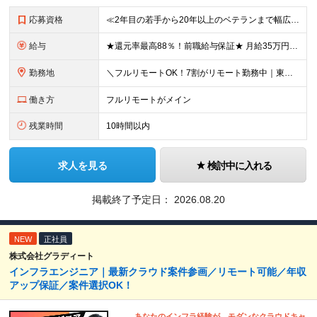
応募資格
≪2年目の若手から20年以上のベテランまで幅広く活躍！≫ ■インフラエンジニアとしての実務経験をお持ちの方 ┗サーバ・ネットワークいずれかのみでも可 ┗オンプレミスのみ経験者もOK ┗リーダー経験など
給与
★還元率最高88％！前職給与保証★ 月給35万円～＋賞与年2回 ★還元率は案件単価の76～88％！ ★入社祝い金10～30万円！住宅・在宅・家族など手当充実！ ◎経験・スキルなどを考慮し、優遇し
勤務地
＼フルリモートOK！7割がリモート勤務中｜東京・愛知・大阪で積極採用中！／ 東京・神奈川・千葉・埼玉、大阪・京都・兵庫・滋賀、愛知などのプロジェクト先、または在宅勤務 ★転勤なし ★希望するエリアで
働き方
フルリモートがメイン
残業時間
10時間以内
求人を見る
検討中に入れる
掲載終了予定日：
2026.08.20
NEW
正社員
株式会社グラディート
インフラエンジニア｜最新クラウド案件参画／リモート可能／年収
アップ保証／案件選択OK！
あなたのインフラ経験が、モダンなクラウドキャ