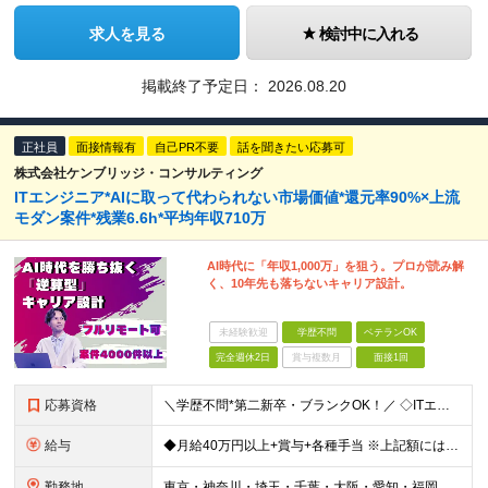
求人を見る
検討中に入れる
掲載終了予定日：
2026.08.20
正社員
面接情報有
自己PR不要
話を聞きたい応募可
株式会社ケンブリッジ・コンサルティング
ITエンジニア*AIに取って代わられない市場価値*還元率90%×上流
モダン案件*残業6.6h*平均年収710万
AI時代に「年収1,000万」を狙う。プロが読み解
く、10年先も落ちないキャリア設計。
未経験歓迎
学歴不問
ベテランOK
完全週休2日
賞与複数月
面接1回
応募資格
＼学歴不問*第二新卒・ブランクOK！／ ◇ITエンジニアとして、1年以上の経験をお持ちの方 ※分野、プロジェクト規模は問いません。 ※未経験の方も意欲があればご応募いただけますが、条件面は異なる場合
給与
◆月給40万円以上+賞与+各種手当 ※上記額には固定残業代30時間分（7万6807円～）を含む ※超過分は別途支給します ※試用期間6ヶ月（期間中の給与・待遇の差異はありません） ◆月給21万円以上
勤務地
東京・神奈川・埼玉・千葉・大阪・愛知・福岡を中心に、全国のクライアント案件にて募集。 案件はすべて選択制なので、「自分に合った働き方」を実現できます。 なお、経験を積むことでご紹介できる案件の幅も広が