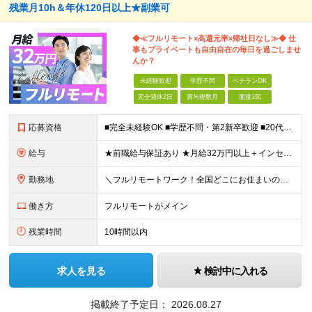
残業月10h＆年休120日以上★副業可
◆≪フルリモート×高還元率×帰社日なし≫◆ 仕
事もプライベートも自由自在の毎日を過ごしませ
んか？
未経験歓迎
学歴不問
ベテランOK
完全週休2日
賞与複数月
面接1回
応募資格
■完全未経験OK ■学歴不問・第2新卒歓迎 ■20代～30代まで活躍中 経験よりも“目標があるか”を面接では見ています！ 「ITスキルを身につけて安定したキャリアを歩みたい」 「推し活のために収入U
給与
★前職給与保証あり ★月給32万円以上＋インセンティブあり 月給32万円以上＋インセンティブ＋各種手当 ※上記には固定残業代（月30時間・44,400円～）を含みます ※超過分は別途支給します ※試
勤務地
＼フルリモートワーク！全国どこにお住まいの方も大歓迎／ 現在、10名中8名がフルリモートで活躍中！ フルリモート・ハイブリット案件を数多く保有しているため、 住む場所は全国どこでもOKです◎ ＼フ
働き方
フルリモートがメイン
残業時間
10時間以内
求人を見る
検討中に入れる
掲載終了予定日：
2026.08.27