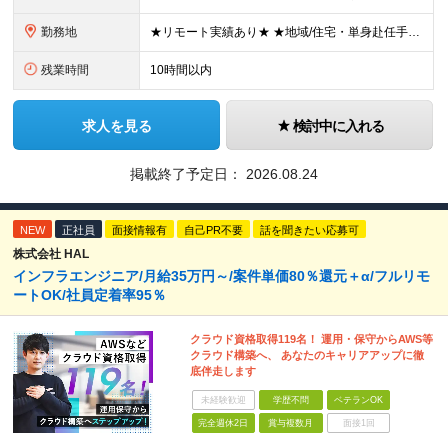
勤務地
★リモート実績あり★ ★地域/住宅・単身赴任手当などサポートも万全 ★転任費用や寮・社宅制度も完備しています ★勤務地については希望を考慮の上、決定します ★面接地エリアでの就業率92％以上！ 『地
残業時間
10時間以内
求人を見る
検討中に入れる
掲載終了予定日：
2026.08.24
NEW
正社員
面接情報有
自己PR不要
話を聞きたい応募可
株式会社 HAL
インフラエンジニア/月給35万円～/案件単価80％還元＋α/フルリモ
ートOK/社員定着率95％
クラウド資格取得119名！ 運用・保守からAWS等
クラウド構築へ、 あなたのキャリアアップに徹
底伴走します
未経験歓迎
学歴不問
ベテランOK
完全週休2日
賞与複数月
面接1回