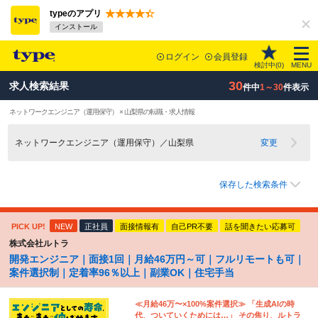
typeのアプリ
インストール
ログイン
会員登録
検討中(
0
)
MENU
30
求人検索結果
件中
1～30
件表示
ネットワークエンジニア（運用保守） × 山梨県の転職・求人情報
ネットワークエンジニア（運用保守）／山梨県
変更
保存した検索条件
PICK UP!
NEW
正社員
面接情報有
自己PR不要
話を聞きたい応募可
株式会社ルトラ
開発エンジニア｜面接1回｜月給46万円～可｜フルリモートも可｜
案件選択制｜定着率96％以上｜副業OK｜住宅手当
≪月給46万〜×100%案件選択≫ 「生成AIの時
代、ついていくためには…」 その焦り、ルトラ