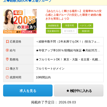
上◆経験浅めOK◆上場グループ
【あなたらしく輝ける場所へ】 定着率95％の安
心感と上場グループの安定した環境で 納得の働
き方を実現しよう◎
未経験歓迎
学歴不問
ベテランOK
完全週休2日
賞与複数月
面接1回
応募資格
＜経験年数不問（1年未満でもOK！）/担当フェーズ不問/ブランクOK＞ ◆開発またはインフラに携わった経験がある方（業界・経験年数不問） ◆学歴不問 ＼＼まずは気軽にご応募ください！／／ ★研修明
給与
★年収アップ率100％/前職給与保証 ◆月給35万円～110万円＜入社時から年収200万円UP実現多数！還元率80％以上＞ ※上記は最低保証額。経験・年齢・能力などを考慮の上、優遇いたします。 ※上
勤務地
★フルリモートOK！ 東京・大阪・名古屋・札幌・福岡の支社及び周辺のプロジェクト先（関東・関西・東海・北海道・福岡）での勤務となります。 ※勤務地はお選びいただけます ※希望されない転勤は発生しま
働き方
フルリモートがメイン
残業時間
10時間以内
求人を見る
検討中に入れる
掲載終了予定日：
2026.09.03