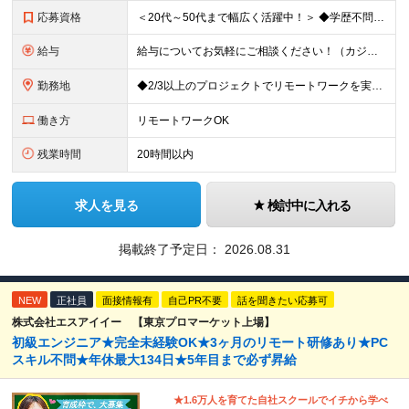
応募資格
＜20代～50代まで幅広く活躍中！＞ ◆学歴不問 ◆何らかのインフラ関連の実務経験 ★経験年数不問/運用監視レベルも歓迎 ＜こんな方は大歓迎！＞ ◎今の収入に不満がある ◎もっと上流の案件で活躍した
給与
給与についてお気軽にご相談ください！（カジュアル面談可能） 月給35万円～＋各種手当＋賞与2回 ※固定残業代は、時間外労働の有無に関わらず40時間分を87,500円～支給 ※超過分は別途支給 ※試用
勤務地
◆2/3以上のプロジェクトでリモートワークを実施中！ ≪自社拠点≫ ・東京本社／東京都千代田区丸の内二丁目6番1号 丸の内パークビルディング6階 ・関西支社／⼤阪府⼤阪市中央区安⼟町2-3-13 ⼤
働き方
リモートワークOK
残業時間
20時間以内
求人を見る
検討中に入れる
掲載終了予定日：
2026.08.31
NEW
正社員
面接情報有
自己PR不要
話を聞きたい応募可
株式会社エスアイイー 【東京プロマーケット上場】
初級エンジニア★完全未経験OK★3ヶ月のリモート研修あり★PC
スキル不問★年休最大134日★5年目まで必ず昇給
★1.6万人を育てた自社スクールでイチから学べ