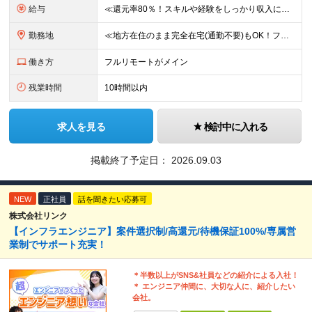
給与
≪還元率80％！スキルや経験をしっかり収入に反映します≫ 年俸530万円以上＋業績賞与 ※スキル・経験を考慮の上、優遇いたします ※上記年俸を12分割し、月1回支給します ※上記年俸には固定残業代
勤務地
≪地方在住のまま完全在宅(通勤不要)もOK！フルリモート7割、ハイブリッド2割！≫ ご自宅でのリモートワーク、または東京都、神奈川、埼玉、千葉を中心とするお客様先での勤務 ■本社アクセス 東京都豊島
働き方
フルリモートがメイン
残業時間
10時間以内
求人を見る
検討中に入れる
掲載終了予定日：
2026.09.03
NEW
正社員
話を聞きたい応募可
株式会社リンク
【インフラエンジニア】案件選択制/高還元/待機保証100%/専属営
業制でサポート充実！
＊半数以上がSNS&社員などの紹介による入社！
＊ エンジニア仲間に、大切な人に、紹介したい
会社。