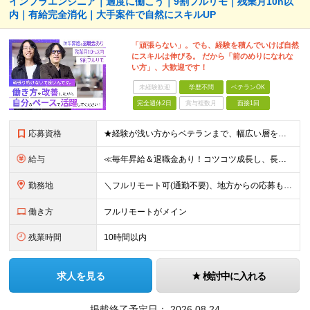
インフラエンジニア｜適度に働こう｜9割フルリモ｜残業月10h以
内｜有給完全消化｜大手案件で自然にスキルUP
「頑張らない」。でも、経験を積んでいけば自然
にスキルは伸びる。 だから「前のめりになれな
い方」、大歓迎です！
未経験歓迎
学歴不問
ベテランOK
完全週休2日
賞与複数月
面接1回
応募資格
★経験が浅い方からベテランまで、幅広い層を歓迎します！50代転職者も活躍中！ ■学歴不問 ■ITエンジニアとしての実務経験をお持ちの方(年数、言語、工程は不問) ★開発エンジニアも同時募集中です！
給与
≪毎年昇給＆退職金あり！コツコツ成長し、長く落ち着いた環境で活躍し続けたい方にピッタリです！≫ 月給27万円～50万円＋残業代全額支給＋業績賞与＋各種手当 ★スキル、経験等を考慮し、優遇します ★み
勤務地
＼フルリモート可(通勤不要)、地方からの応募もOK！／ 在宅勤務、または東京、神奈川を中心とするお客様先 ★転勤はありません ★出社義務はないので、遠方の方も歓迎します！地方在住の方もぜひご相談くだ
働き方
フルリモートがメイン
残業時間
10時間以内
求人を見る
検討中に入れる
掲載終了予定日：
2026.08.24