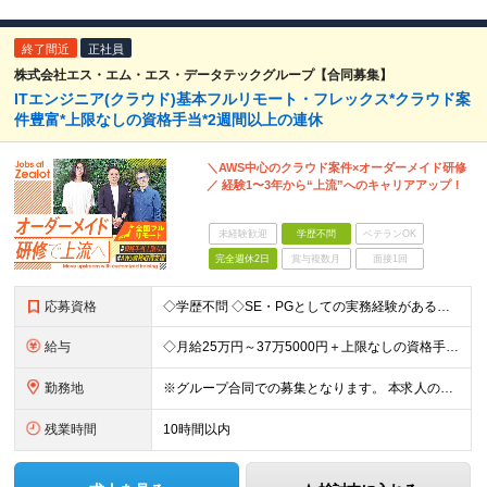
終了間近
正社員
株式会社エス・エム・エス・データテックグループ【合同募集】
ITエンジニア(クラウド)基本フルリモート・フレックス*クラウド案
件豊富*上限なしの資格手当*2週間以上の連休
＼AWS中心のクラウド案件×オーダーメイド研修
／ 経験1〜3年から“上流”へのキャリアアップ！
未経験歓迎
学歴不問
ベテランOK
完全週休2日
賞与複数月
面接1回
応募資格
◇学歴不問 ◇SE・PGとしての実務経験がある方 フルリモートではありますが わからないことはすぐ聞ける環境を整えているので、 自分からヘルプを出せる方であれば問題ありません。 ＼こんな方は歓迎／
給与
◇月給25万円～37万5000円＋上限なしの資格手当など ＼豊かな経験をお持ちの方は優遇／ ◇月給37万5000円～58万円＋上限なしの資格手当など ＼上限なしの資格手当制度あり／ 資格取得にかか
勤務地
※グループ合同での募集となります。 本求人の雇用は「 株式会社ZEALOT 」となります。 ◇フルリモート／日本全国、好きな場所で働くことが可能！ ◇もちろん転勤もありません ＜本社＞ 東京都
残業時間
10時間以内