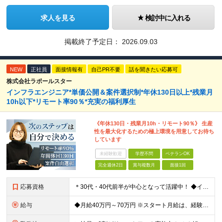
求人を見る
検討中に入れる
掲載終了予定日：
2026.09.03
NEW
正社員
面接情報有
自己PR不要
話を聞きたい応募可
株式会社ラポールスター
インフラエンジニア*単価公開＆案件選択制*年休130日以上*残業月
10h以下*リモート率90％*充実の福利厚生
《年休130日・残業月10h・リモート90％》 生産
性を最大化するための極上環境を用意してお待ち
しています
未経験歓迎
学歴不問
ベテランOK
完全週休2日
賞与複数月
面接1回
応募資格
＊30代・40代前半が中心となって活躍中！ ◆インフラ（サーバー・ネットワーク・クラウド等）の設計、構築、テストいずれかの実務経験3年以上 ◆学歴不問 ★求める人物像： ◎他責ではなく、自身のキャ
給与
◆月給40万円～70万円 ※スタート月給は、経験・能力・前職の給与等を考慮の上で決定いたします。 ※上記金額には残業の有無に関わらず、 月30時間分の固定残業代（7万6,000円～13万3,000円