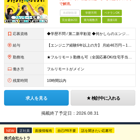
で解消。
未経験歓迎
学歴不問
ベテランOK
完全週休2日
賞与複数月
面接1回
応募資格
◆学歴不問 / 第二新卒歓迎 ◆何かしらのエンジニア経験をお持ちの方 （言語・期間・フェーズ不問） 経験浅めの方も遠慮なくご応募ください！ ■入社前Q＆A ────── ◎実力に見合った報酬が手に
給与
【エンジニア経験6年以上の方】 月給46万円～100万円（固定残業代含む） ※上記月給には月30時間分の固定残業代（月8万7,400円～月19万円）を含む。超過分は全額支給。 【エンジニア経験4年以
勤務地
★フルリモート勤務も可（全国応募OK/住宅手当を支給します） ※案件によって常駐が必要になる場合があります。 ※希望がない限り、転勤はありません ※U・Iターン歓迎 ★ルトラの社員は全国各地で活躍中
働き方
フルリモートがメイン
残業時間
10時間以内
求人を見る
検討中に入れる
掲載終了予定日：
2026.08.31
NEW
正社員
面接情報有
自己PR不要
話を聞きたい応募可
株式会社ルトラ