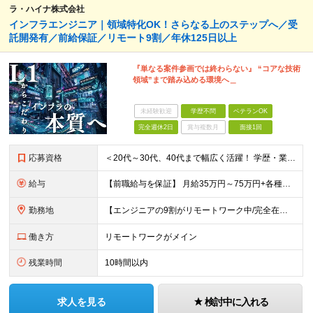
ラ・ハイナ株式会社
インフラエンジニア｜領域特化OK！さらなる上のステップへ／受
託開発有／前給保証／リモート9割／年休125日以上
『単なる案件参画では終わらない』 “コアな技術
領域”まで踏み込める環境へ＿
未経験歓迎
学歴不問
ベテランOK
完全週休2日
賞与複数月
面接1回
応募資格
＜20代～30代、40代まで幅広く活躍！ 学歴・業界・領域不問＞ インフラエンジニアとして下記いずれかの経験がある方 ■設計・構築の経験（サーバ、ネットワーク、クラウド、セキュリティ、データベース）
給与
【前職給与を保証】 月給35万円～75万円+各種手当+決算賞与 ★資格手当や資格取得報奨金、役職手当など待遇、福利厚生が充実！ ★1年で年収100万円以上アップした社員も在籍！ ※経験・スキルを考
勤務地
【エンジニアの9割がリモートワーク中/完全在宅ワークで働くメンバーも◎】 現在、エンジニアの約9割がリモートワークを実施。 そのうち約3割がフルリモートで勤務しており、地方在住のメンバーも活躍していま
働き方
リモートワークがメイン
残業時間
10時間以内
求人を見る
検討中に入れる