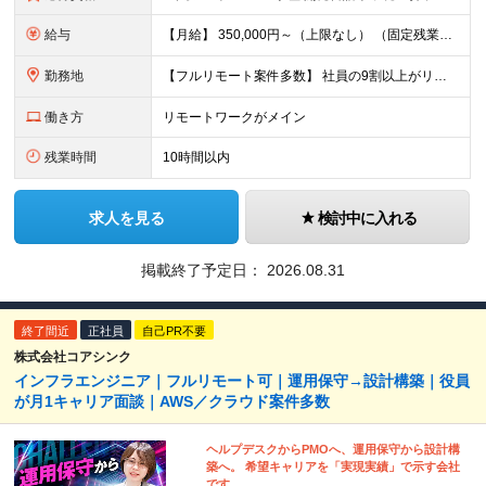
給与
【月給】 350,000円～（上限なし） （固定残業代20時間分16,600円～を含む） ∟経験やスキルにより、決定いたします。 ∟みなし残業代は、時間外労働の有無に関わらず支給します ∟20時間を超
勤務地
【フルリモート案件多数】 社員の9割以上がリモートワークを導入！ 【勤務地】 自宅／本社オフィス／大阪支社／東京23区内のプロジェクト先への勤務 ・プロジェクト先は、居住地やご自身の希望等を考慮の上
働き方
リモートワークがメイン
残業時間
10時間以内
求人を見る
検討中に入れる
掲載終了予定日：
2026.08.31
終了間近
正社員
自己PR不要
株式会社コアシンク
インフラエンジニア｜フルリモート可｜運用保守→設計構築｜役員
が月1キャリア面談｜AWS／クラウド案件多数
ヘルプデスクからPMOへ、運用保守から設計構
築へ。 希望キャリアを「実現実績」で示す会社
です。