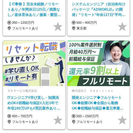
【 IT事務 】完全未経験／リモー
システムエンジニア（自治体向け
トあり／年間休日125日／残業な
パッケージ『ADWORLD』の開
し／産休育休あり／服装・髪型自
発）*リモート*年休127日*平均勤
由／毎年昇給
続22.4年
350～1200万円
500～900万円
フルリモートあり
東京都
ＳＫサービス株式会社
株式会社Ｃ Ａｄｄｉｔｉｏｎ
ITエンジニア#学び直し・知識浅
開発エンジニア◆フルリモート
めOK#前職給与保証#入社3年で
OK◆副業OK◆全国から勤務
年収280万UPも#受託案件あり#
OK◆前職給与保証◆還元率最大
残業ほぼなし
90%◆案件選択制
450～700万円
500～1500万円
フルリモートあり
フルリモートあり