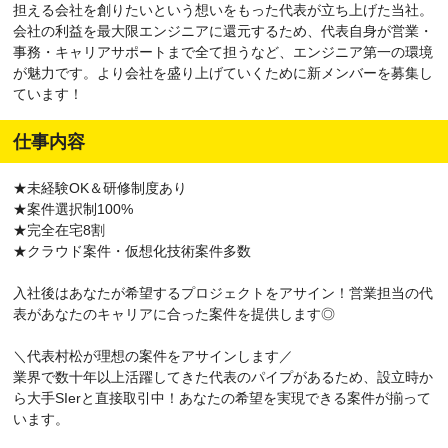
担える会社を創りたいという想いをもった代表が立ち上げた当社。
会社の利益を最大限エンジニアに還元するため、代表自身が営業・
事務・キャリアサポートまで全て担うなど、エンジニア第一の環境
が魅力です。より会社を盛り上げていくために新メンバーを募集し
ています！
仕事内容
★未経験OK＆研修制度あり
★案件選択制100%
★完全在宅8割
★クラウド案件・仮想化技術案件多数
入社後はあなたが希望するプロジェクトをアサイン！営業担当の代
表があなたのキャリアに合った案件を提供します◎
＼代表村松が理想の案件をアサインします／
業界で数十年以上活躍してきた代表のパイプがあるため、設立時か
ら大手SIerと直接取引中！あなたの希望を実現できる案件が揃って
います。