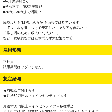
■完全未経験OK
■学歴不問・第2新卒歓迎
■20代～30代まで活躍中
経験よりも“目標があるか”を面接では見ています！
「ITスキルを身につけて安定したキャリアを歩みたい」
「推し活のために収入UPしたい！」
など、意欲的な方は経験問わず大歓迎です◎
雇用形態
正社員
試用期間はございません。
想定給与
★前職給与保証あり
★月給32万円以上＋インセンティブあり
月給32万円以上＋インセンティブ＋各種手当
※上記には固定残業代（月30時間・44,400円～）を含みます