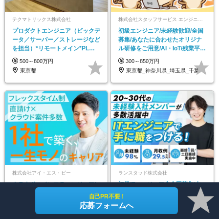
テクマトリックス株式会社
株式会社スタッフサービス エンジニアリング事業本部
プロダクトエンジニア（ビックデ
初級エンジニア/未経験歓迎/全国
ータ／サーバー／ストレージなど
募集/あなたに合わせたオリジナ
を担当）*リモートメイン*PLへ
ル研修をご用意/AI・IoT/残業平均
のチャレンジ歓迎
8時間
500～800万円
300～850万円
東京都
東京都_神奈川県_埼玉県_千葉県_大阪府…
株式会社アイ・エス・ビー
ランスタッド株式会社
クラウド・インフラエンジニア/
初級ITエンジニア◆全国募集/在
受託開発/賞与4.5カ月/独立系
宅研修有/必ずIT業務配属/月収例
自己PR不要！
SIer/就職人気ベスト50※/リモー
29.5万円/Web面接1回/SE
応募フォームへ
ト可
400～900万円
350～600万円