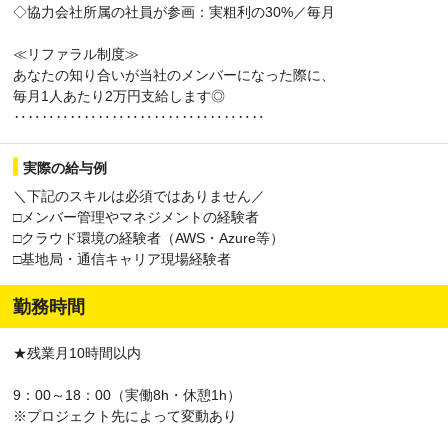
◇協力会社所属の社員が参画：実粗利の30%／毎月
≪リファラル制度≫
あなたの知り合いが当社のメンバーになった際に、
毎月1人あたり2万円支給します◎
‥‥‥‥‥‥‥‥‥‥‥‥‥‥‥‥‥‥
実際の給与例
＼下記のスキルは必須ではありません／
□メンバー管理やマネジメントの経験者
□クラウド環境の経験者（AWS・Azure等）
□基地局・通信キャリア現場経験者
勤務時間
★残業月10時間以内
9：00～18：00（実働8h・休憩1h）
※プロジェクト先によって変動あり