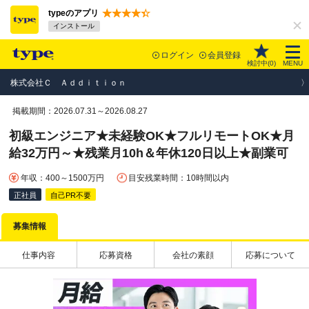
typeのアプリ
インストール
ログイン
会員登録
検討中(
0
)
MENU
株式会社Ｃ Ａｄｄｉｔｉｏｎ
掲載期間：2026.07.31～2026.08.27
初級エンジニア★未経験OK★フルリモートOK★月
給32万円～★残業月10h＆年休120日以上★副業可
年収：400～1500万円
目安残業時間：10時間以内
正社員
自己PR不要
募集情報
仕事内容
応募資格
会社の素顔
応募について