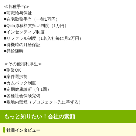
≪各種手当≫
■前職給与保証
■在宅勤務手当（一律1万円）
■Qiita原稿料支払い制度（1万円）
■インセンティブ制度
■リファラル制度（1名入社毎に月2万円）
■待機時の月給保証
■昇給随時
≪その他福利厚生≫
■副業OK
■案件選択制
■カムバック制度
■定期健康診断（年1回）
■各種社会保険完備
■敷地内禁煙（プロジェクト先に準ずる）
もっと知りたい！会社の素顔
社員インタビュー