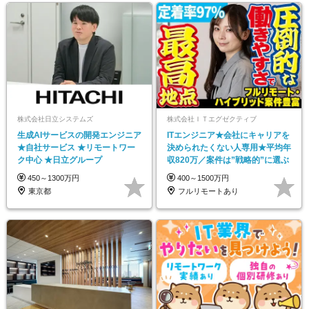
株式会社日立システムズ
株式会社ＩＴエグゼクティブ
生成AIサービスの開発エンジニア
ITエンジニア★会社にキャリアを
★自社サービス ★リモートワー
決められたくない人専用★平均年
ク中心 ★日立グループ
収820万／案件は”戦略的”に選ぶ
450～1300万円
400～1500万円
東京都
フルリモートあり