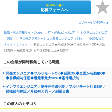
自己PR不要！
応募フォームへ
このページのTOPへ▲
転職・求人情報サイトのtype
IT・Webエンジニア
システムエンジニア
（SE）
その他アプリケーション開発エンジニア（SE）
株式会社Ｃ
Ａｄｄｉｔｉｏｎ
初級エンジニア★未経験OK★フルリモートOK★月給
32万円～★残業月10h＆年休120日以上★副業可
この企業が同時募集している職種
開発エンジニア◆フルリモートOK◆副業OK◆全国から勤務OK
◆前職給与保証◆還元率最大90%◆案件選択制
インフラエンジニア／案件完全選択制／フルリモート社員8割／
前職給与保証／月給40万円～／副業自由
この求人のカテゴリ