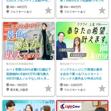
3万のインセンティブ支給/平均年
長！/AWSモダン化開発/リモワ可
齢33歳
300～400万円
450～850万円
フルリモートあり
フルリモートあり
株式会社日本直販総本社
株式会社アクセライズ
ルート営業#100%反響#32歳以下
インフラエンジニア/希望の案件
面接確約#月給50万可#賞与最大
を自分で選べる/フルリモート・
400万#個人ノルマなし#6ヶ月の
フレックス案件あり/年休125日
研修あり
650～750万円
500～1200万円
東京都_大阪府
フルリモートあり