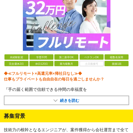
未経験歓迎
学歴不問
第二新卒OK
ベテランOK
複数名採用
完全週休2日
休日120日
賞与複数月
土日面接可
面接1回
◆≪フルリモート×高還元率×帰社日なし≫◆
仕事もプライベートも自由自在の毎日を過ごしませんか？
『手の届く範囲で信頼できる仲間の幸福度を
続きを読む
募集背景
技術力の根幹となるエンジニアが、案件獲得から会社運営まで全て