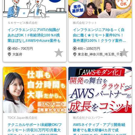
ＳＫサービス株式会社
株式会社フラット
インフラエンジニア#ITの知識が
インフラエンジニア/ゆる～く自
あればOK！#有給消化100％#残
由に働く★リモート案件92%！
業ほぼなし#AWSやAzure案件も
案件選択100%！クラウド案件多
数◎
450～700万円
400～1050万円
大阪府
東京都_神奈川県_埼玉県_千葉県_大阪府…
TDCX Japan株式会社
株式会社クロスパワー
テクニカルサポート/未経験OK/フ
AWSネイティブ・アプリ開発/経
ルリモート/月収31万円可/月最大
験者でも最大研修4カ月で成