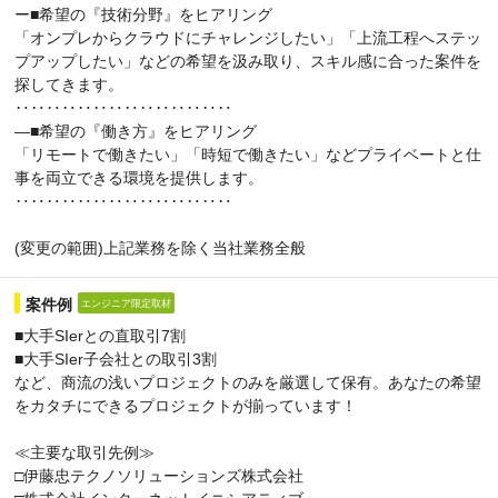
ー■希望の『技術分野』をヒアリング
「オンプレからクラウドにチャレンジしたい」「上流工程へステッ
プアップしたい」などの希望を汲み取り、スキル感に合った案件を
探してきます。
‥‥‥‥‥‥‥‥‥‥‥‥‥‥
―■希望の『働き方』をヒアリング
「リモートで働きたい」「時短で働きたい」などプライベートと仕
事を両立できる環境を提供します。
‥‥‥‥‥‥‥‥‥‥‥‥‥‥
(変更の範囲)上記業務を除く当社業務全般
案件例
エンジニア限定取材
■大手SIerとの直取引7割
■大手SIer子会社との取引3割
など、商流の浅いプロジェクトのみを厳選して保有。あなたの希望
をカタチにできるプロジェクトが揃っています！
≪主要な取引先例≫
□伊藤忠テクノソリューションズ株式会社