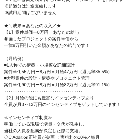
※超過分は別途支給します
※試用期間はございません
★＼成果＝あなたの収入／★
【1】案件単価ー8万円＝あなたの給与
参画したプロジェクトの案件単価から
一律8万円引いた金額があなたの給与です！
（月給例）
■1人称での構築・小規模な詳細設計
案件単価55万円ー8万円＝月給47万円（還元率85.5%）
■大型案件の設計・構築やプロジェクト管理
案件単価90万円ー8万円＝月給82万円（還元率91.1%）
‥‥‥‥‥‥‥‥‥‥‥‥‥‥‥‥‥‥
【2】月給の他にも豊富なインセンティブあり
全員が月3～13万円のインセンティブをゲットしています！
≪インセンティブ制度≫
稼働している現場で増員・交代が発生し、
当社の人員を配属が決定した際に支給。
◇C Addition正社員が参画 ：実粗利の10%／毎月