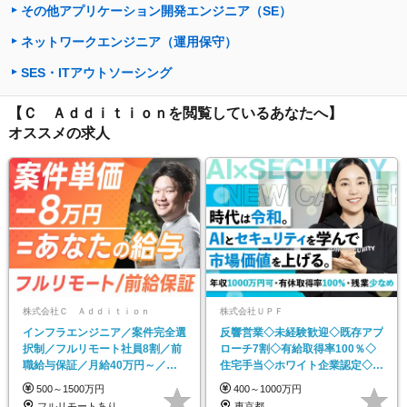
その他アプリケーション開発エンジニア（SE）
ネットワークエンジニア（運用保守）
SES・ITアウトソーシング
【Ｃ Ａｄｄｉｔｉｏｎを閲覧しているあなたへ】
オススメの求人
株式会社Ｃ Ａｄｄｉｔｉｏｎ
株式会社ＵＰＦ
インフラエンジニア／案件完全選
反響営業◇未経験歓迎◇既存アプ
択制／フルリモート社員8割／前
ローチ7割◇有給取得率100％◇
職給与保証／月給40万円～／副
住宅手当◇ホワイト企業認定◇月
業自由
給30万円～
500～1500万円
400～1000万円
フルリモートあり
東京都