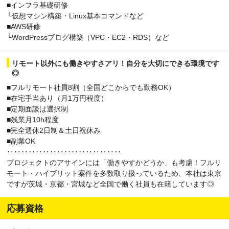
■インフラ基礎研修
└仮想マシン構築・Linux基本コマンドなど
■AWS研修
└WordPressブログ構築（VPC・EC2・RDS）など
リモート以外にも働きやすさアリ！自分を大切にできる環境です
◎
■フルリモート社員8割（全国どこからでも勤務OK）
■在宅手当あり（月1万円程度）
■定期面談は選択制
■残業月10h程度
■完全週休2日制＆土日祝休み
■副業OK
‥‥‥‥‥‥‥‥‥‥‥‥‥‥‥‥
プロジェクトのアサインには「働きやすかどうか」も考慮！フルリ
モート・ハイブリット案件を多数取り扱っているため、本社は東京
ですが茨城・京都・宮城など全国で働く社員も在籍しています◎
応募資格