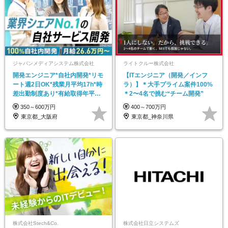
ジャパンメディアシステム株式会社
ライトクルー株式会社
開発エンジニア*自社内開発*リモ
【ITエンジニア（開発／インフ
ート週2日OK*残業月平均17h*時
ラ）】＊大手プライム案件100%
差出勤制度あり*有給取得年平均
＊2〜4名で挑む“チーム開発”
16日
350～600万円
400～700万円
東京都_大阪府
東京都_神奈川県
株式会社Stech&Co.
株式会社日立システムズ