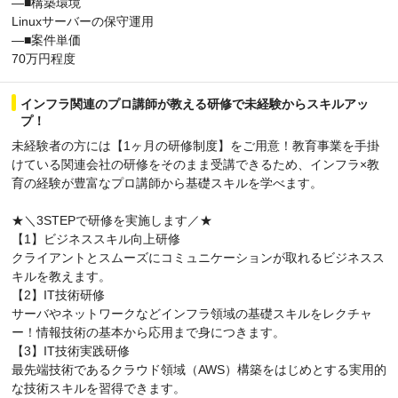
―■構築環境
Linuxサーバーの保守運用
―■案件単価
70万円程度
インフラ関連のプロ講師が教える研修で未経験からスキルアッ
プ！
未経験者の方には【1ヶ月の研修制度】をご用意！教育事業を手掛
けている関連会社の研修をそのまま受講できるため、インフラ×教
育の経験が豊富なプロ講師から基礎スキルを学べます。
★＼3STEPで研修を実施します／★
【1】ビジネススキル向上研修
クライアントとスムーズにコミュニケーションが取れるビジネスス
キルを教えます。
【2】IT技術研修
サーバやネットワークなどインフラ領域の基礎スキルをレクチャ
ー！情報技術の基本から応用まで身につきます。
【3】IT技術実践研修
最先端技術であるクラウド領域（AWS）構築をはじめとする実用的
な技術スキルを習得できます。