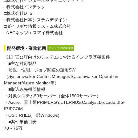
□株式会社インターネットイニシアティブ
□株式会社インテック
□株式会社DTS
□株式会社日本システムデザイン
□ダイワボウ情報システム株式会社
□NECネッツエスアイ株式会社
開発環境・業務範囲
エンジニア限定取材
【1】官公庁向けのシステムにおけるインフラ基盤案件
―■主な対応製品
・監視、性能、ジョブ関連の運用SW
（Systemwalker Centric Manager/Systemwalker Operation
Manager/Azure Monitor等）
―■取込み先機器情報
・対象システム50サーバー（全体1500サーバー）
・Azure、富士通PRIMERGY,ETERNUS,Catalyst,Brocade,BIG-
IP,IPCOM
・OS：RHEL(一部Windows)
―■案件単価目安
70～75万