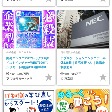
株式会社ＵＮＣＯＲＤ
日本電気株式会社
開発エンジニア#フレックス制#
アプリケーションエンジニア｜年
ベストベンチャーWEST100#フ
休126日｜住宅支援あり｜退職金
ルリモート#副業OK#離職率0%#
制度あり
前職給与保証
450～1500万円
450～950万円
フルリモートあり
東京都