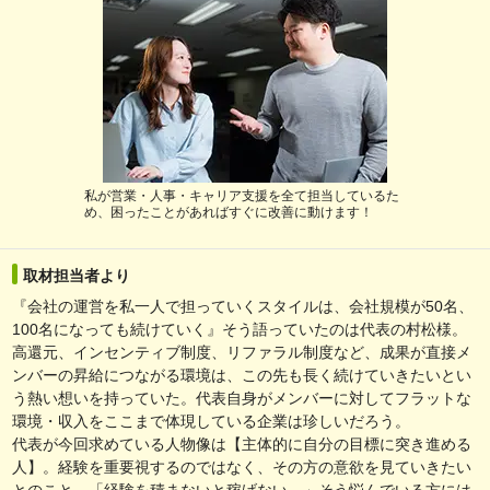
私が営業・人事・キャリア支援を全て担当しているた
め、困ったことがあればすぐに改善に動けます！
取材担当者より
『会社の運営を私一人で担っていくスタイルは、会社規模が50名、
100名になっても続けていく』そう語っていたのは代表の村松様。
高還元、インセンティブ制度、リファラル制度など、成果が直接メ
ンバーの昇給につながる環境は、この先も長く続けていきたいとい
う熱い想いを持っていた。代表自身がメンバーに対してフラットな
環境・収入をここまで体現している企業は珍しいだろう。
代表が今回求めている人物像は【主体的に自分の目標に突き進める
人】。経験を重要視するのではなく、その方の意欲を見ていきたい
とのこと。「経験を積まないと稼げない…」そう悩んでいる方には