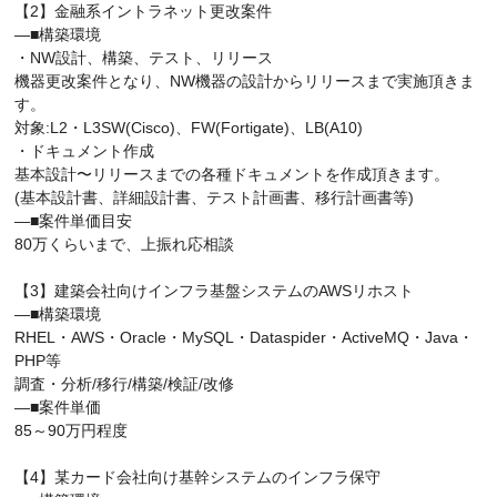
【2】金融系イントラネット更改案件
―■構築環境
・NW設計、構築、テスト、リリース
機器更改案件となり、NW機器の設計からリリースまで実施頂きま
す。
対象:L2・L3SW(Cisco)、FW(Fortigate)、LB(A10)
・ドキュメント作成
基本設計〜リリースまでの各種ドキュメントを作成頂きます。
(基本設計書、詳細設計書、テスト計画書、移行計画書等)
―■案件単価目安
80万くらいまで、上振れ応相談
【3】建築会社向けインフラ基盤システムのAWSリホスト
―■構築環境
RHEL・AWS・Oracle・MySQL・Dataspider・ActiveMQ・Java・
PHP等
調査・分析/移行/構築/検証/改修
―■案件単価
85～90万円程度
【4】某カード会社向け基幹システムのインフラ保守