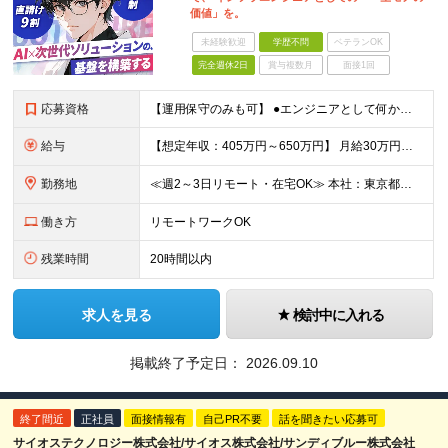
価値」を。
未経験歓迎
学歴不問
ベテランOK
完全週休2日
賞与複数月
面接1回
応募資格
【運用保守のみも可】 ●エンジニアとして何かしらの開発経験 ※経験年数1～2年の方から、3年以上の方など幅広く募集しています！ ●学歴不問 ＼こんな方はぜひご応募ください／ ★Pythonでの開発経
給与
【想定年収：405万円～650万円】 月給30万円～＋賞与年1回＋各種手当 ※経験・スキルを考慮して決定いたします ※試用期間6ヶ月（期間中の待遇に差異はありません） ※固定残業代（40時間分／7
勤務地
≪週2～3日リモート・在宅OK≫ 本社：東京都千代田区神田須田町2-1-1 MA SQUARE AKIHABARA 8F ※転勤なし ※変更の範囲：上記を除く当社関連勤務地
働き方
リモートワークOK
残業時間
20時間以内
求人を見る
検討中に入れる
掲載終了予定日：
2026.09.10
終了間近
正社員
面接情報有
自己PR不要
話を聞きたい応募可
サイオステクノロジー株式会社/サイオス株式会社/サンディブルー株式会社