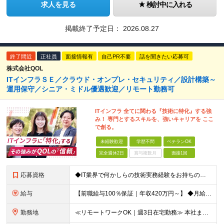
求人を見る
検討中に入れる
掲載終了予定日：
2026.08.27
終了間近
正社員
面接情報有
自己PR不要
話を聞きたい応募可
株式会社QOL
ITインフラＳＥ／クラウド・オンプレ・セキュリティ／設計構築～
運用保守／シニア・ミドル優遇歓迎／リモート勤務可
ITインフラ 全てに関わる『技術に特化』する強
み！ 専門とするスキルを、強いキャリアを ここ
で創る。
未経験歓迎
学歴不問
ベテランOK
完全週休2日
賞与複数月
面接1回
応募資格
◆IT業界で何かしらの技術実務経験をお持ちの方（インフラ／開発不問） ◆学歴不問 【受注過多により、急募！】 面接から採用までスムーズに！結果は翌日までに通知できます。 即日入社希望も承れます！
給与
【前職給与100％保証｜年収420万円～】 ◆⽉給35万円〜 ＋ 業績(決算)賞与 ┗⼊社時の想定年収：420万円〜（業績賞与別） ＊年収1000万以上での採用もあり。スキル・経験を最大に優遇しま
勤務地
≪リモートワークOK｜週3日在宅勤務≫ 本社またはプロジェクト先での勤務となります。 ※請負案件が多く、自社内での出社×リモートのハイブリッドワークが主体です！ 【本社】 東京都港区西新橋3-5-9