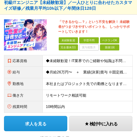
初級ITエンジニア【未経験歓迎】／一人ひとりに合わせたカスタマ
イズ研修／残業月平均10h以下／年間休日128日
「できるかな…？」という不安を解決！ 未経験
者がつまづきやすいポイントも、 しっかりサポ
ートしていきます！
未経験歓迎
学歴不問
ベテランOK
完全週休2日
賞与複数月
面接1回
応募資格
◆未経験歓迎！IT業界でのご経験や知識は不問です！ ◆第二新卒歓迎 ◆学歴不問 ＜こんな方におすすめです！＞ ◇手に職をつけて、AI時代を乗り越えられるキャリアを築きたい方 ◇人材育成に力を入れてい
給与
◆⽉給26万円〜 ＋ 業績(決算)賞与 ※固定残業代（40時間／6万2,000円）を含みます。 ※固定残業代は残業ゼロ時間の場合も全額⽀給。超過分は別途⽀給します ※経験・スキル・保有資格などを考慮
勤務地
本社またはプロジェクト先での勤務となります。 【本社】 東京都港区西新橋3-5-9 HOYO新虎ビル 10F ★2026年7月に移転したばかりのきれいなオフィスです！ ━━━━━━━ ★都内勤務に
働き方
リモートワーク相談可能
残業時間
10時間以内
求人を見る
検討中に入れる