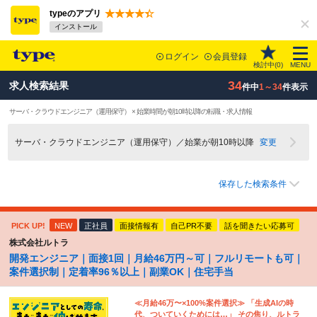
typeのアプリ
インストール
ログイン
会員登録
検討中(
0
)
MENU
34
求人検索結果
件中
1～34
件表示
サーバ・クラウドエンジニア（運用保守） × 始業時間が朝10時以降の転職・求人情報
サーバ・クラウドエンジニア（運用保守）／始業が朝10時以降
変更
保存した検索条件
PICK UP!
NEW
正社員
面接情報有
自己PR不要
話を聞きたい応募可
株式会社ルトラ
開発エンジニア｜面接1回｜月給46万円～可｜フルリモートも可｜
案件選択制｜定着率96％以上｜副業OK｜住宅手当
≪月給46万〜×100%案件選択≫ 「生成AIの時
代、ついていくためには…」 その焦り、ルトラ