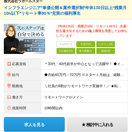
株式会社ラポールスター
インフラエンジニア*単価公開＆案件選択制*年休130日以上*残業月
10h以下*リモート率90％*充実の福利厚生
《年休130日・残業月10h・リモート90％》 生産
性を最大化するための極上環境を用意してお待ち
しています
未経験歓迎
学歴不問
ベテランOK
完全週休2日
賞与複数月
面接1回
応募資格
＊30代・40代前半が中心となって活躍中！ ◆インフラ（サーバー・ネットワーク・クラウド等）の設計、構築、テストいずれかの実務経験3年以上 ◆学歴不問 ★求める人物像： ◎他責ではなく、自身のキャ
給与
◆月給40万円～70万円 ※スタート月給は、経験・能力・前職の給与等を考慮の上で決定いたします。 ※上記金額には残業の有無に関わらず、 月30時間分の固定残業代（7万6,000円～13万3,000円
勤務地
＼社員の9割がリモートワーク実施中！／ ★転勤ナシ！ ★UIターン歓迎！ 関東、関西、東海、九州・中国エリアの各プロジェクト先から希望を優先して決定。 ※リモート案件も多数あり！ ◆関東エリア
働き方
リモートワークがメイン
残業時間
10時間以内
求人を見る
検討中に入れる