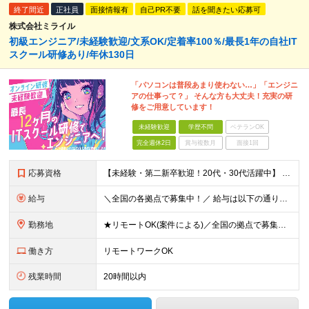
終了間近
正社員
面接情報有
自己PR不要
話を聞きたい応募可
株式会社ミライル
初級エンジニア/未経験歓迎/文系OK/定着率100％/最長1年の自社IT
スクール研修あり/年休130日
「パソコンは普段あまり使わない…」「エンジニ
アの仕事って？」 そんな方も大丈夫！充実の研
修をご用意しています！
未経験歓迎
学歴不問
ベテランOK
完全週休2日
賞与複数月
面接1回
応募資格
【未経験・第二新卒歓迎！20代・30代活躍中】 ★意欲・人柄重視の採用を実施！ ◆学歴不問 ◆社会人未経験もOK ～こんな方にオススメです～ ◎エンジニアに興味・関心のある方 ◎正社員デビューを叶え
給与
＼全国の各拠点で募集中！／ 給与は以下の通り、勤務地により異なります。 札幌：月給23万円～27万円 仙台：月給22万円～26万円 新潟：月給22万円～26万円 東京：月給26万円～30万円 大阪：
勤務地
★リモートOK(案件による)／全国の拠点で募集中！ 北海道、宮城県、新潟県、東京都、大阪府、福岡県、沖縄県にある各拠点 ※様々な企業の現場で、当社プロジェクトに加わり業務を行っていただきます。 ※希望
働き方
リモートワークOK
残業時間
20時間以内