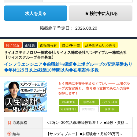
求人を見る
検討中に入れる
掲載終了予定日：
2026.08.20
終了間近
正社員
面接情報有
自己PR不要
話を聞きたい応募可
サイオステクノロジー株式会社/サイオス株式会社/サンディブルー株式会社
【サイオスグループ合同募集】
インフラエンジニア◆前職給与保証◆上場グループの安定基盤あり
◆年休125日以上/残業10時間以内◆在宅案件多数
もう将来に不安を抱えなくていい―― 上場グル
ープの安定感と、 寄り添う支援であなたの背中
を押します！
未経験歓迎
学歴不問
ベテランOK
完全週休2日
賞与複数月
面接1回
応募資格
＜20代～30代活躍/未経験歓迎！＞ ■経験・資格不問 ■学歴不問 ★「安定環境で長く働きたい」「クラウドスキルを磨きたい」 という方はぜひご応募ください◎
給与
【サンディブルー】 ■未経験者：月給28万円～（固定残業代20h分/3万4392円～含む） ■経験者：月給35万円～80万円（固定残業代20h分/4万6296円～含む） ※入社後半年間は契約社員、正社