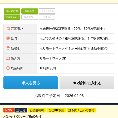
未経験歓迎
学歴不問
ベテランOK
完全週休2日
賞与複数月
面接1回
応募資格
≪未経験/第2新卒歓迎！20代～30代が活躍中です≫ インフラエンジニアを本気で目指したい方／これまでの経験・スキルは一切不問です ◆学歴不問 ≪1つでも当てはまる方はぜひご応募ください！≫ ■自
給与
≪ガラス張りの「粗利連動評価」！年収100万円アップの実績あり≫ ■想定年収400万円～1200万円 月給30万円～100万円＋粗利インセンティブ ※経験・スキル・前給を考慮の上、上記に限らず柔軟に
勤務地
≪リモートワーク可！≫ ■完全在宅(通勤不要)の場合…地方に在住したままフルリモートでの勤務も可能です ■出社の場合…本社または首都圏の各プロジェクト先 ★転居をともなう転勤はありません ★受託案件
働き方
リモートワークOK
残業時間
10時間以内
求人を見る
検討中に入れる
掲載終了予定日：
2026.09.03
NEW
正社員
面接情報有
自己PR不要
話を聞きたい応募可
バレットグループ株式会社