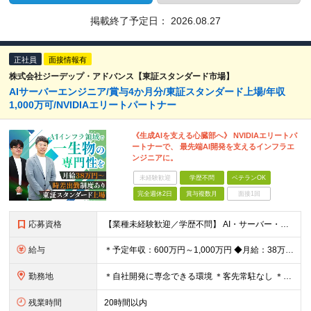
掲載終了予定日：
2026.08.27
正社員
面接情報有
株式会社ジーデップ・アドバンス【東証スタンダード市場】
AIサーバーエンジニア/賞与4か月分/東証スタンダード上場/年収
1,000万可/NVIDIAエリートパートナー
《生成AIを支える心臓部へ》 NVIDIAエリートパ
ートナーで、 最先端AI開発を支えるインフラエ
ンジニアに。
未経験歓迎
学歴不問
ベテランOK
完全週休2日
賞与複数月
面接1回
応募資格
【業種未経験歓迎／学歴不問】 AI・サーバー・インフラ技術に興味があり、 先端領域に挑戦したい方を歓迎します！ 【必須条件】 下記いずれかの経験がある方 ◆サーバーエンジニア経験がある方 ◆Linu
給与
＊予定年収：600万円～1,000万円 ◆月給：38万8020円～64万6800円（固定残業代含む） ※固定残業代は月20時間分として、月額52,080円～86,800円を月給に含む。 ※上記を超える
勤務地
＊自社開発に専念できる環境 ＊客先常駐なし ＊数千万円～数億円規模の最新機材が並ぶラボのようなオフィス環境 【東京本社】 東京都中央区晴海1-8-12 晴海アイランド トリトンスクエア オフィスタワ
残業時間
20時間以内