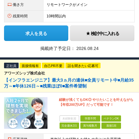
働き方
リモートワークがメイン
残業時間
10時間以内
求人を見る
検討中に入れる
掲載終了予定日：
2026.08.24
正社員
面接情報有
自己PR不要
話を聞きたい応募可
アワーズシップ株式会社
【インフラエンジニア】最大3ヵ月の連休■全員リモート中■月給35
万～■年休126日～■残業ほぼ0■案件希望制
経験が浅くてもOK◎ やりたいことを叶えながら
【年収200万UP】だって可能です！
未経験歓迎
学歴不問
ベテランOK
完全週休2日
賞与複数月
面接1回