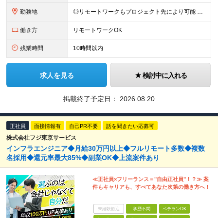
勤務地
◎リモートワークもプロジェクト先により可能 ◎転居を伴う転勤なし 本社もしくはプロジェクト先にて勤務となります。 ※プロジェクト先は9割が東京23区内 ※その他東京市内や神奈川エリアで勤務いただく
働き方
リモートワークOK
残業時間
10時間以内
求人を見る
検討中に入れる
掲載終了予定日：
2026.08.20
正社員
面接情報有
自己PR不要
話を聞きたい応募可
株式会社フジ東京サービス
インフラエンジニア◆月給30万円以上◆フルリモート多数◆複数
名採用◆還元率最大85%◆副業OK◆上流案件あり
≪正社員×フリーランス＝"自由正社員"！？≫ 案
件もキャリアも、すべてあなた次第の働き方へ！
未経験歓迎
学歴不問
ベテランOK