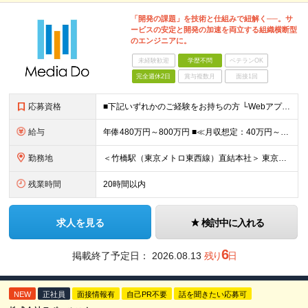
「開発の課題」を技術と仕組みで紐解く──。サ
ービスの安定と開発の加速を両立する組織横断型
のエンジニアに。
未経験歓迎
学歴不問
ベテランOK
完全週休2日
賞与複数月
面接1回
応募資格
■下記いずれかのご経験をお持ちの方 └Webアプリケーションの開発経験 └インフラ（クラウド/オンプレ不問）構築・運用経験 ■学歴不問 □SRE未経験の方も歓迎 「開発経験を活かしインフラも学びたい
給与
年俸480万円～800万円 ■≪月収想定：40万円～66万6,000円≫ ・担当いただく業務範囲やマネジメントの有無など、役割に応じて決定します ・年俸額を12分割し、毎月支給します ・試用期間3カ
勤務地
＜竹橋駅（東京メトロ東西線）直結本社＞ 東京都千代田区一ツ橋一丁目1番1号パレスサイドビル5F・8F （変更の範囲）上記を除く当社関連勤務地
残業時間
20時間以内
求人を見る
検討中に入れる
6
掲載終了予定日：
2026.08.13
残り
日
NEW
正社員
面接情報有
自己PR不要
話を聞きたい応募可