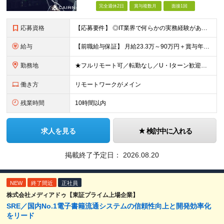
完全週休2日
賞与複数月
面接1回
応募資格
【応募要件】 ◎IT業界で何らかの実務経験がある方 └2～3ヶ月の実務経験のある方は歓迎します！ 例）PCキッティングやモバイル通信基地局の業務経験者など インフラエンジニアとして経験のある方は、
給与
【前職給与保証】 月給23.3万～90万円＋賞与年2回＋インセンティブ ★年収1000万円以上の実績あり！ ※上記月給には月20～30時間分（2万9,300円～21万7,900円）の固定残業代を含み
勤務地
★フルリモート可／転勤なし／U・Iターン歓迎★ ◎勤務地は相談の上、ご自宅近くに調整します！ 【勤務地】 本社、または東京／埼玉／千葉／神奈川／愛知／仙台のクライアント先 ◎完全在宅（フルリモート）
働き方
リモートワークがメイン
残業時間
10時間以内
求人を見る
検討中に入れる
掲載終了予定日：
2026.08.20
NEW
終了間近
正社員
株式会社メディアドゥ【東証プライム上場企業】
SRE／国内No.1電子書籍流通システムの信頼性向上と開発効率化
をリード