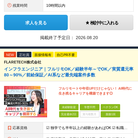
残業時間
10時間以内
求人を見る
検討中に入れる
掲載終了予定日：
2026.08.20
NEW
正社員
面接情報有
自己PR不要
FLARETECH株式会社
インフラエンジニア｜フルリモOK／経験半年～でOK／実質還元率
80～90%／前給保証／AI系など最先端案件多数
フルリモートや年収UPだけじゃない！ AI時代に
生き残るキャリアを構築できます◎
未経験歓迎
学歴不問
ベテランOK
完全週休2日
賞与複数月
面接1回
応募資格
☑︎ 独学でも半年以上の経験があればOK ☑︎ 転職回数・ブランク不問 ☑︎ 学歴不問 ☑︎ スキルチェンジ可 ＜必須条件＞ インフラエンジニアとしての実務経験をお持ちの方 ┗設計構築or運用保守、