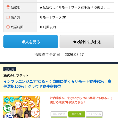
勤務地
★転勤なし／リモートワーク案件あり 各拠点、もしくは案件先のクライアントオフィス、在宅リモート。 ■サイオス・サイオステクノロジー：東京都港区南麻布2-12-3 サイオスビル ■サンディブルー：東
働き方
リモートワークOK
残業時間
10時間以内
求人を見る
検討中に入れる
掲載終了予定日：
2026.08.27
正社員
株式会社フラット
インフラエンジニア/ゆる～く自由に働く★リモート案件92%！案
件選択100%！クラウド案件多数◎
社内業務が一切ないから "SES業界いちゆる～く
働ける環境"を実現できる！
未経験歓迎
学歴不問
ベテランOK