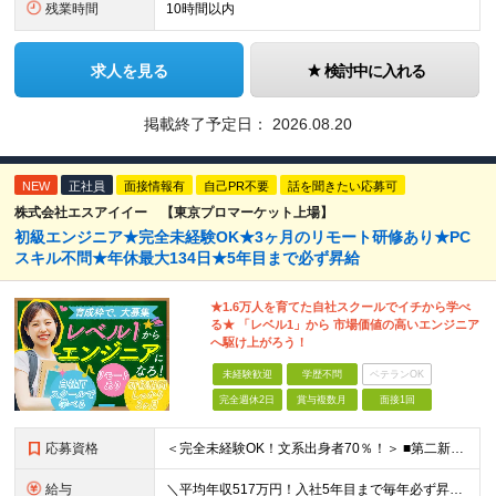
残業時間
10時間以内
求人を見る
検討中に入れる
掲載終了予定日：
2026.08.20
NEW
正社員
面接情報有
自己PR不要
話を聞きたい応募可
株式会社エスアイイー 【東京プロマーケット上場】
初級エンジニア★完全未経験OK★3ヶ月のリモート研修あり★PC
スキル不問★年休最大134日★5年目まで必ず昇給
★1.6万人を育てた自社スクールでイチから学べ
る★ 「レベル1」から 市場価値の高いエンジニア
へ駆け上がろう！
未経験歓迎
学歴不問
ベテランOK
完全週休2日
賞与複数月
面接1回
応募資格
＜完全未経験OK！文系出身者70％！＞ ■第二新卒歓迎 ■学歴・経歴不問・社会人未経験もOK ■20代を中心に活躍中◎ ★☆先輩たちの前職☆★ 元アパレルスタッフや塾講師、介護士、事務、営業など社員
給与
＼平均年収517万円！入社5年目まで毎年必ず昇給／ ■賞与年3回 ■年収800万円以上も可 ■入社3年以上の平均年収469.2万円 月給23万2000円以上＋賞与年3回＋各種手当 ☆入社5年目まで最