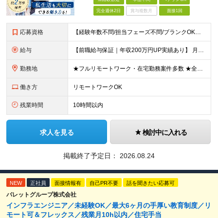
完全週休2日
賞与複数月
面接1回
応募資格
【経験年数不問/担当フェーズ不問/ブランクOK】 ◆何らかのインフラ経験がある方（（3ヶ月以上でOK！） ◎業種未経験歓迎！ ◎学歴不問 ◎20代～50代まで幅広く活躍中！ ◎人柄重視の採用です♪
給与
【前職給与保証｜年収200万円UP実績あり】 月給35万円～103万円 ＜年収アップ事例＞ エンジニア：入社1年目 経験3年 月給46万円（諸手当含めず）※前職から月給16万円アップ エンジニア
勤務地
★フルリモートワーク・在宅勤務案件多数 ★全国各地にプロジェクトあり ★希望を考慮・転居を伴う転勤は無し・在宅ワークOK ★東京・大阪に加えて、2023年1月に札幌・名古屋・福岡OPEN！ 【本社
働き方
リモートワークOK
残業時間
10時間以内
求人を見る
検討中に入れる
掲載終了予定日：
2026.08.24
NEW
正社員
面接情報有
自己PR不要
話を聞きたい応募可
バレットグループ株式会社
インフラエンジニア／未経験OK／最大6ヶ月の手厚い教育制度／リ
モート可＆フレックス／残業月10h以内／住宅手当