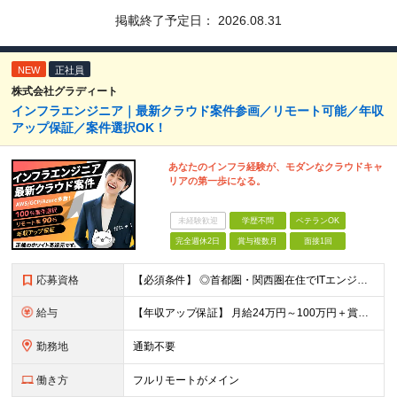
掲載終了予定日：
2026.08.31
NEW
正社員
株式会社グラディート
インフラエンジニア｜最新クラウド案件参画／リモート可能／年収
アップ保証／案件選択OK！
あなたのインフラ経験が、モダンなクラウドキャ
リアの第一歩になる。
未経験歓迎
学歴不問
ベテランOK
完全週休2日
賞与複数月
面接1回
応募資格
【必須条件】 ◎⾸都圏・関⻄圏在住でITエンジニアとしての実務経験が3年以上ある⽅（開発・インフラいずれも歓迎） →⾸都圏（東京、神奈川、千葉、埼⽟）、関⻄圏（⼤阪、兵庫、京都）在住のITエンジニア採
給与
【年収アップ保証】 月給24万円～100万円＋賞与（年3回）＋諸手当 ◆想定年収432万円〜1200万円(経験・スキルを考慮し決定) ※年収アップ保証付帯 ◆基本給には⽉20時間分の固定残業代(31,
勤務地
通勤不要
働き方
フルリモートがメイン