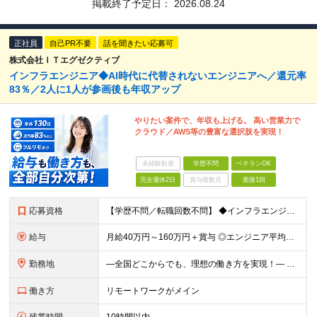
掲載終了予定日：
2026.08.24
正社員
自己PR不要
話を聞きたい応募可
株式会社ＩＴエグゼクティブ
インフラエンジニア◆AI時代に代替されないエンジニアへ／還元率
83％／2人に1人が参画後も年収アップ
やりたい案件で、年収も上げる。 高い営業力で
クラウド／AWS等の豊富な選択肢を実現！
未経験歓迎
学歴不問
ベテランOK
完全週休2日
賞与複数月
面接1回
応募資格
【学歴不問／転職回数不問】 ◆インフラエンジニアの経験1年以上 領域、業界、工程は問いません！ ◆こんな方にぴったり ◎これまでの経験・スキルを活かしたい方 ◎本当の実力を正当に評価してほしい方
給与
月給40万円～160万円＋賞与 ◎エンジニア平均年収820万円 ◎入社した全員が年収UPしています！（前職年収180万円UP） ◎単価連動型：還元率83％～最大100%だから高収入が実現 ◎待機時給
勤務地
―全国どこからでも、理想の働き方を実現！― 〇柔軟な勤務スタイルを実現 フレックス制度にも対応、社内業務/帰社日ゼロ。 9割以上のメンバーが「フルリモート」または「リモート併用」の働き方で活躍中。 ス
働き方
リモートワークがメイン