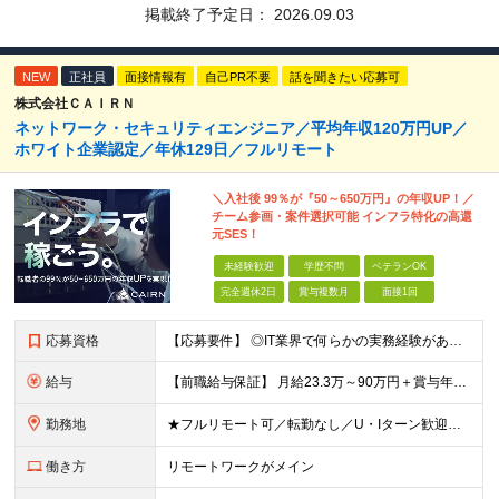
掲載終了予定日：
2026.09.03
NEW
正社員
面接情報有
自己PR不要
話を聞きたい応募可
株式会社ＣＡＩＲＮ
ネットワーク・セキュリティエンジニア／平均年収120万円UP／
ホワイト企業認定／年休129日／フルリモート
＼入社後 99％が『50～650万円』の年収UP！／
チーム参画・案件選択可能 インフラ特化の高還
元SES！
未経験歓迎
学歴不問
ベテランOK
完全週休2日
賞与複数月
面接1回
応募資格
【応募要件】 ◎IT業界で何らかの実務経験がある方 └2～3ヶ月の実務経験のある方は歓迎します！ 例）PCキッティングやモバイル通信基地局の業務経験者など インフラエンジニアとしてご経験のある方は、
給与
【前職給与保証】 月給23.3万～90万円＋賞与年2回＋インセンティブ ★年収1000万円以上の実績あり！ ※上記月給には月20～30時間分（2万9,300円～21万7,900円）の固定残業代を含み
勤務地
★フルリモート可／転勤なし／U・Iターン歓迎★ ◎勤務地は相談の上、ご自宅近くに調整します！ 【勤務地】 本社、または東京／埼玉／千葉／神奈川／愛知／仙台のクライアント先 ◎完全在宅（フルリモート）
働き方
リモートワークがメイン