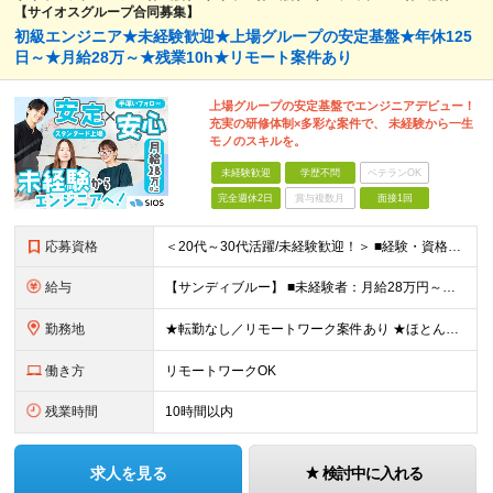
【サイオスグループ合同募集】
初級エンジニア★未経験歓迎★上場グループの安定基盤★年休125
日～★月給28万～★残業10h★リモート案件あり
上場グループの安定基盤でエンジニアデビュー！
充実の研修体制×多彩な案件で、 未経験から一生
モノのスキルを。
未経験歓迎
学歴不問
ベテランOK
完全週休2日
賞与複数月
面接1回
応募資格
＜20代～30代活躍/未経験歓迎！＞ ■経験・資格不問 ■学歴不問 ＜このような方にオススメです◎＞ ・安定した上場企業グループでキャリアを築きたい方 ・未経験から手に職をつけたい方 ・周囲とのコミ
給与
【サンディブルー】 ■未経験者：月給28万円～（固定残業代20h分/3万4392円～含む） ■経験者：月給35万円～80万円（固定残業代20h分/4万6296円～含む） ※入社後半年間は契約社員、正社
勤務地
★転勤なし／リモートワーク案件あり ★ほとんどの社員が在宅制度を利用しています 各拠点、もしくは案件先のクライアントオフィス、在宅リモート。 ■サイオス・サイオステクノロジー：東京都港区南麻布2-
働き方
リモートワークOK
残業時間
10時間以内
求人を見る
検討中に入れる