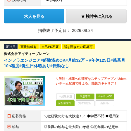
残業時間
10時間以内
求人を見る
検討中に入れる
掲載終了予定日：
2026.08.24
正社員
面接情報有
自己PR不要
話を聞きたい応募可
株式会社アイティーブレーン
インフラエンジニア#経験浅めOK#月給32万～#年休125日#残業月
10h程度#誕生日休暇あり#転勤なし
＼設計・構築への確実なステップアップ／ Udem
y×チーム配属で叶える、理想のキャリア！
未経験歓迎
学歴不問
ベテランOK
完全週休2日
賞与複数月
面接1回
応募資格
＼微経験の方も大歓迎！／ ◆学歴不問 ◆運用保守経験のある方（実務経験2〜3年程度／ネットワーク・サーバ等領域は不問です） ≪こんな方にピッタリ≫ ●今の環境では構築に挑戦できない方 ●サポート充実
給与
◎前職の給与を最大限に考慮 ◎初年度の想定年収：400万円～！500万円スタートも可 ■月給32万～40万円＋賞与＋交通費全額支給 ※経験・スキルを考慮の上、決定します ※試用期間6ヶ月間あり（期