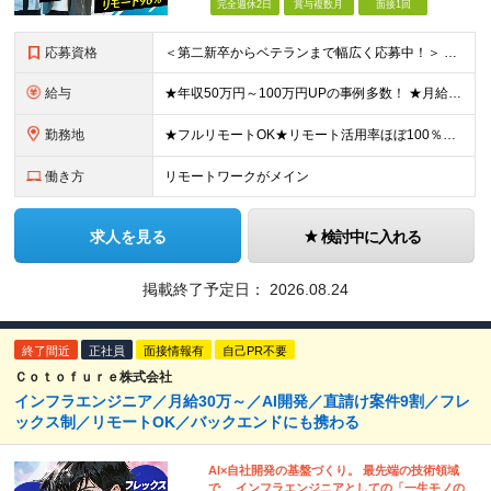
完全週休2日
賞与複数月
面接1回
応募資格
＜第二新卒からベテランまで幅広く応募中！＞ ■学歴不問 ■何かしらのエンジニア経験が1年以上ある方 └ひとりでプロジェクトに参画できるレベルを想定しています。
給与
★年収50万円～100万円UPの事例多数！ ★月給30万円～90万円＋賞与年1回 ★還元率は最大85% ※経験・スキルを考慮して決定します ※上記⾦額には、固定残業代（30時間分／5万7000円以上
勤務地
★フルリモートOK★リモート活用率ほぼ100％★転居を伴う転勤なし 事務所または東京都内・関東エリアのプロジェクト先への配属となります。 ------------------------- 【本社】東
働き方
リモートワークがメイン
求人を見る
検討中に入れる
掲載終了予定日：
2026.08.24
終了間近
正社員
面接情報有
自己PR不要
Ｃｏｔｏｆｕｒｅ株式会社
インフラエンジニア／月給30万～／AI開発／直請け案件9割／フレ
ックス制／リモートOK／バックエンドにも携わる
AI×自社開発の基盤づくり。 最先端の技術領域
で、 インフラエンジニアとしての「一生モノの