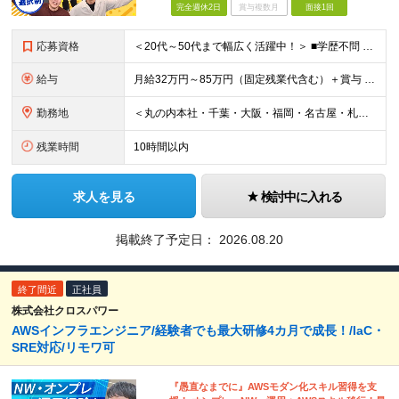
完全週休2日
賞与複数月
面接1回
応募資格
＜20代～50代まで幅広く活躍中！＞ ■学歴不問 ■インフラエンジニアとして6ヶ月以上の経験がある方 ＜以下のような方を歓迎します＞ ◇ゆる～く自由に働ける職場を探している方 ◇面倒な社内業務のな
給与
月給32万円～85万円（固定残業代含む）＋賞与 ※上記月給には月40時間分の一律の固定残業代（月7万6,200円～20万2,400円）が含まれます。超過分は別途全額支給します。 ※給与は経験・能力を
勤務地
＜丸の内本社・千葉・大阪・福岡・名古屋・札幌のオフィスまたは首都圏近郊のプロジェクト先＞ ※転勤はありません ※勤務地はあなたの希望を最大限考慮します ※リモートワークもご相談下さい ■丸の内本社
残業時間
10時間以内
求人を見る
検討中に入れる
掲載終了予定日：
2026.08.20
終了間近
正社員
株式会社クロスパワー
AWSインフラエンジニア/経験者でも最大研修4カ月で成長！/IaC・
SRE対応/リモワ可
『愚直なまでに』AWSモダン化スキル習得を支