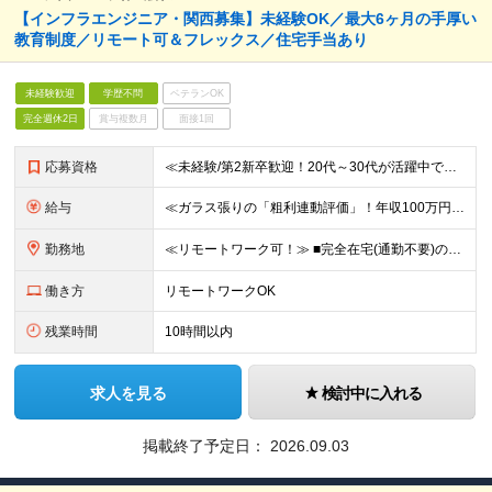
【インフラエンジニア・関西募集】未経験OK／最大6ヶ月の手厚い
教育制度／リモート可＆フレックス／住宅手当あり
未経験歓迎
学歴不問
ベテランOK
完全週休2日
賞与複数月
面接1回
応募資格
≪未経験/第2新卒歓迎！20代～30代が活躍中です≫ インフラエンジニアを本気で目指したい方／これまでの経験・スキルは一切不問です ◆学歴不問 ≪1つでも当てはまる方はぜひご応募ください！≫ ■自
給与
≪ガラス張りの「粗利連動評価」！年収100万円アップの実績あり≫ ■想定年収400万円～1200万円 月給30万円～100万円＋粗利インセンティブ ※経験・スキル・前給を考慮の上、上記に限らず柔軟に
勤務地
≪リモートワーク可！≫ ■完全在宅(通勤不要)の場合…地方に在住したままフルリモートでの勤務も可能です ■出社の場合…本社または首都圏の各プロジェクト先 ★転居をともなう転勤はありません ★受託案件
働き方
リモートワークOK
残業時間
10時間以内
求人を見る
検討中に入れる
掲載終了予定日：
2026.09.03