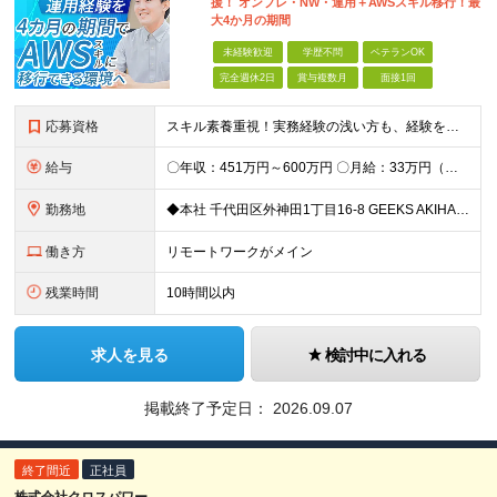
援！ オンプレ・NW・運用＋AWSスキル移行！最
大4か月の期間
未経験歓迎
学歴不問
ベテランOK
完全週休2日
賞与複数月
面接1回
応募資格
スキル素養重視！実務経験の浅い方も、経験を活かしたい中堅層も、幅広く歓迎します！ ・学歴不問 ・システム運用、構築、開発経験または相当の見識がある方 ◆賞与年2回有◆20～50代まで幅広い年代が
給与
〇年収：451万円～600万円 〇月給：33万円（固定残業87,187円含）～ 44.3万円（固定残業110,039円含）＋賞与＋資格手当 ※固定残業は45時間（当社の平均残業は8時間です）。 万が
勤務地
◆本社 千代田区外神田1丁目16-8 GEEKS AKIHABARA 3階 ◆リモートワーク者多数 ※上記を除く当社関連勤務地
働き方
リモートワークがメイン
残業時間
10時間以内
求人を見る
検討中に入れる
掲載終了予定日：
2026.09.07
終了間近
正社員