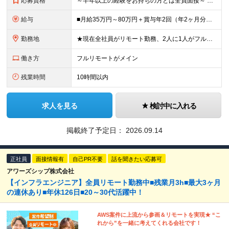
応募資格
～半年以上の経験をお持ちの方とは全員面接～ ■インフラエンジニアの実務経験をお持ちの方（運用・保守のみもOK） ■学歴不問 ＼こんな方にピッタリ／ □自分の頑張りが会社の成長につながることを実感した
給与
■月給35万円～80万円＋賞与年2回（年2ヶ月分） ※スキル・経験などを考慮し決定します ※試用期間6ヶ月あり。期間中は契約社員となります。その他の待遇に差異はありません（試用期間終了後、昇給の可能性
勤務地
★現在全社員がリモート勤務、2人に1人がフルリモート中 ★転勤なし！ ★地方移住の相談にも柔軟に対応します ■関東（東京・埼玉・神奈川・千葉）、関西（大阪）のプロジェクト先 ※希望や居住地を考慮し、
働き方
フルリモートがメイン
残業時間
10時間以内
求人を見る
検討中に入れる
掲載終了予定日：
2026.09.14
正社員
面接情報有
自己PR不要
話を聞きたい応募可
アワーズシップ株式会社
【インフラエンジニア】全員リモート勤務中■残業月3h■最大3ヶ月
の連休あり■年休126日■20～30代活躍中！
AWS案件に上流から参画＆リモートを実現★ “こ
れから”を一緒に考えてくれる会社です！