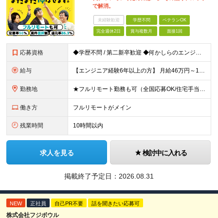
で解消。
未経験歓迎
学歴不問
ベテランOK
完全週休2日
賞与複数月
面接1回
応募資格
◆学歴不問 / 第二新卒歓迎 ◆何かしらのエンジニア経験をお持ちの方 （言語・期間・フェーズ不問） 経験浅めの方も遠慮なくご応募ください！ ■入社前Q＆A ────── ◎実力に見合った報酬が手に
給与
【エンジニア経験6年以上の方】 月給46万円～100万円（固定残業代含む） ※上記月給には月30時間分の固定残業代（月8万7,400円～月19万円）を含む。超過分は全額支給。 【エンジニア経験4年以
勤務地
★フルリモート勤務も可（全国応募OK/住宅手当を支給します） ※案件によって常駐が必要になる場合があります。 ※希望がない限り、転勤はありません ※U・Iターン歓迎 ★ルトラの社員は全国各地で活躍中
働き方
フルリモートがメイン
残業時間
10時間以内
求人を見る
検討中に入れる
掲載終了予定日：
2026.08.31
NEW
正社員
自己PR不要
話を聞きたい応募可
株式会社フジボウル