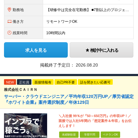
勤務地
【研修中は完全在宅勤務】 ■7割以上のプロジェクトでリモートワークを導入 ■一都三県のプロジェクト先 ■転居を伴う転勤なし ＜プロジェクト先＞ 東京・神奈川・千葉・埼玉でのプロジェクト先にて勤務いた
働き方
リモートワークOK
残業時間
10時間以内
求人を見る
検討中に入れる
掲載終了予定日：
2026.08.20
NEW
正社員
面接情報有
自己PR不要
話を聞きたい応募可
株式会社ＣＡＩＲＮ
サーバー・クラウドエンジニア／平均年収120万円UP／厚労省認定
『ホワイト企業』案件選択制度／年休129日
＼入社後 99％が『50～650万円』の年収UP！／
面接では入社5年間の「想定案件＆年収」をお伝
えします！
未経験歓迎
学歴不問
ベテランOK