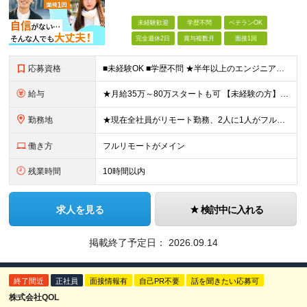
未経験歓迎
学歴不問
ベテランOK
完全週休2日
賞与複数月
面接1回
応募資格
■未経験OK ■学歴不問 ★半年以上のエンジニア経験をお持ちの方とは全員面接！ ＼こんな方にピッタリ／ □自分の頑張りが会社の成長につながることを実感したい方 □社員の未来を本気で考える会社で働き
給与
★月給35万～80万スタートも可 【未経験の方】 ■月給26万～80万＋賞与年2回（年2ヶ月分） 【何かしらのインフラエンジニア経験をお持ちの方】 ■月給35万～80万＋賞与年2回（年2ヶ月分）
勤務地
★現在全社員がリモート勤務、2人に1人がフルリモート中 ★転勤なし！ ★地方移住の相談にも柔軟に対応します ■関東（東京・埼玉・神奈川・千葉）、関西（大阪）のプロジェクト先 ※希望や居住地を考慮し、
働き方
フルリモートがメイン
残業時間
10時間以内
求人を見る
検討中に入れる
掲載終了予定日：
2026.09.14
終了間近
正社員
面接情報有
自己PR不要
話を聞きたい応募可
株式会社QOL