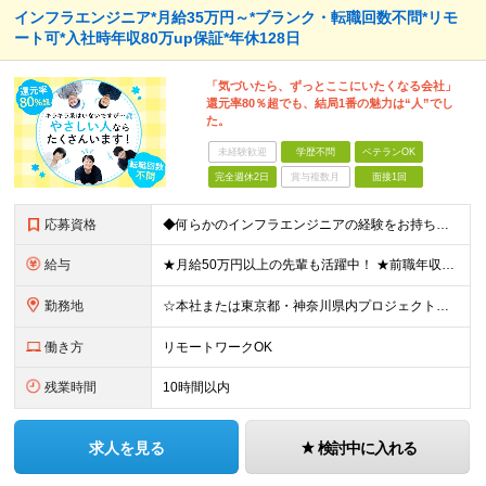
インフラエンジニア*月給35万円～*ブランク・転職回数不問*リモ
ート可*入社時年収80万up保証*年休128日
「気づいたら、ずっとここにいたくなる会社」
還元率80％超でも、結局1番の魅力は“人”でし
た。
未経験歓迎
学歴不問
ベテランOK
完全週休2日
賞与複数月
面接1回
応募資格
◆何らかのインフラエンジニアの経験をお持ちの方 ┗設計・構築経験だけではなく、運用・保守経験があるという方も、お気軽にご応募ください！ ┗ブランク・転職回数は不問です！ ┗ネガティブな応募理由も歓迎で
給与
★月給50万円以上の先輩も活躍中！ ★前職年収から80万円以上UP保証 月給35万円～ ※月給には固定残業代を含む(月20時間分/2万6000円～/超過分別途支給） ※残業がなくても上記支給(基本残
勤務地
☆本社または東京都・神奈川県内プロジェクト先での勤務となります ☆リモートワークOKの案件も多数あります(応相談) ☆転居を伴う転勤はありません ☆九州地方、北陸地方、北海道からの転職者も多数在籍！/
働き方
リモートワークOK
残業時間
10時間以内
求人を見る
検討中に入れる