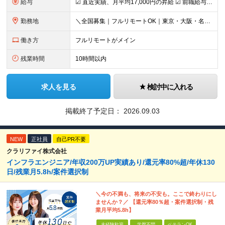
給与
☑︎ 直近実績、月平均17,000円の昇給 ☑︎ 前職給与100%保証 ☑︎ 実質還元率80～90% ☑︎ 待機時も給与は満額支給 月給35万円～70万円＋交通費など各種手当 ※想定年収：4,200
勤務地
＼全国募集｜フルリモートOK｜東京・大阪・名古屋エリアは出社案件も豊富／ 【1】フルリモートの場合…全国各地にて完全在宅勤務が可能！強制的な出社日もありません。 【2】出社の場合…本社、大阪支店、も
働き方
フルリモートがメイン
残業時間
10時間以内
求人を見る
検討中に入れる
掲載終了予定日：
2026.09.03
NEW
正社員
自己PR不要
クラリファイ株式会社
インフラエンジニア/年収200万UP実績あり/還元率80%超/年休130
日/残業月5.8h/案件選択制
＼今の不満も、将来の不安も。ここで終わりにし
ませんか？／ 【還元率80％超・案件選択制・残
業月平均5.8h】
未経験歓迎
学歴不問
ベテランOK