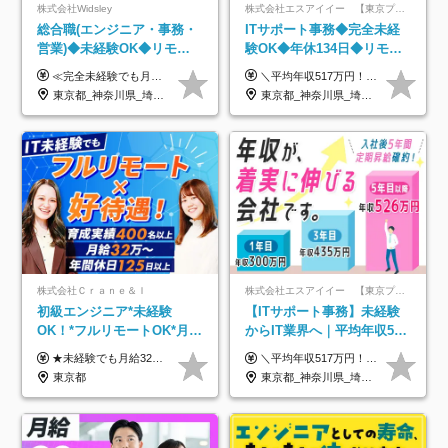
株式会社Widsley
株式会社エスアイイー 【東京プロマーケット上場】
総合職(エンジニア・事務・
ITサポート事務◆完全未経
営業)◆未経験OK◆リモー
験OK◆年休134日◆リモー
トあり◆残業月3h◆服装髪
トOK◆残業月7h以下◆賞与
≪完全未経験でも月給40万円以上も可能です！≫ -------------- 【1】ITエンジニア 月給26万円～50万円＋プロジェクト手当＋資格手当 【2】IT事務、営業事務 月給26万円～50万円＋プロジェクト手当＋資格手当 ≪【1】【2】共通≫ ★上記給与には固定残業代20時間分(月3万719円～)を含みます。残業が超過した場合は、追加支給します(残業は月平均3時間とほぼ発生しません。残業がなくても、固定残業代は支給されます) ★試用期間6ヵ月あり（期間中は月給23万1000円～。固定残業代20時間分3万719円～を含む／超過分は別途支給） -------------- 【3】SES営業、SaaS営業 月給30万円以上＋インセンティブ＋各種手当 ★上記給与には固定残業代45時間分(月7万6967円～)を含みます。残業が超過した場合は、追加支給します(残業は月平均3時間とほぼ発生しません。残業がなくても、固定残業代は支給されます) ★試用期間6ヵ月あり(期間中も給与や福利厚生は同じです)
＼平均年収517万円！入社5年目まで毎年必ず昇給／ ■賞与年3回 ■年収800万円以上も可 ■入社3年以上の平均年収469.2万円 月給23万2000円以上＋賞与年3回＋各種手当 ☆入社5年目まで最大1万5000円の定期昇給を確約 ┃各種手当充実 ・規定の資格を取得すれば、2000円～5万円を毎月支給（2万4000円～60万円／年） ・研修中に取得した取得率95％の資格でも研修後の給料UP ※月給は年齢・経験・能力を考慮して、優遇いたします ※上記月給金額は固定残業代（20時間/3万1300円円以上）を含み、超過分は別途支給いたします ※試用期間（6ヶ月）は月給に変動はありますが、その他待遇に差異はありません ├入社後1ヶ月～3ヶ月間は、月給20万1900円となります └上記金額は固定残業代（10時間／1万6000円）を含み、超過分は別途支給いたします
型自由
年3回◆5年目まで必ず昇給
東京都_神奈川県_埼玉県_千葉県_大阪府_愛知県_北海道_青森県_岩手県_宮城県_秋田県_山形県_福島県_茨城県_栃木県_群馬県_新潟県_山梨県_長野県_富山県_石川県_福井県_静岡県_岐阜県_三重県_兵庫県_京都府_滋賀県_奈良県_和歌山県_広島県_岡山県_鳥取県_島根県_山口県_徳島県_香川県_愛媛県_高知県_福岡県_熊本県_佐賀県_長崎県_大分県_宮崎県_鹿児島県_沖縄県
東京都_神奈川県_埼玉県_千葉県_大阪府_愛知県_北海道_青森県_岩手県_宮城県_秋田県_山形県_福島県_茨城県_栃木県_群馬県_新潟県_山梨県_長野県_富山県_石川県_福井県_静岡県_岐阜県_三重県_兵庫県_京都府_滋賀県_奈良県_和歌山県_広島県_岡山県_鳥取県_島根県_山口県_徳島県_香川県_愛媛県_高知県_福岡県_熊本県_佐賀県_長崎県_大分県_宮崎県_鹿児島県_沖縄県
株式会社Ｃｒａｎｅ＆Ｉ
株式会社エスアイイー 【東京プロマーケット上場】
初級エンジニア*未経験
【ITサポート事務】未経験
OK！*フルリモートOK*月給
からIT業界へ｜平均年収517
32万～*残業月9.8h*1ヶ月の
万円｜ホワイト企業認定｜
★未経験でも月給32万円スタート★ 月収32万円～35万円＋各種手当（資格手当だけで毎月15万の上乗せ実績あり！） ★資格手当豊富！1資格につき最大3万円支給 ★功績手当の導入で、毎月のお給与に上乗せで最大10万円支給している社員も！ ★1回の昇級で年収数十万UPも可 ★ゆくゆくは年収1000万以上も目指せる 年俸384万円～1,162万8,000円（12分割） ※経験・スキルを考慮の上決定します ※上記金額には固定残業代（月30h分・60,800円～66,500円）を含みます ※超過分は別途全額支給します ※試用期間2ヶ月間あり（その他待遇に差異はありません）
＼平均年収517万円！入社5年目まで毎年必ず昇給／ ■賞与年3回 ■年収800万円以上も可 ■入社3年以上の平均年収469.2万円 月給23万2000円以上＋賞与年3回＋各種手当 ☆入社5年目まで最大1万5000円の定期昇給を確約 ┃各種手当充実 ・規定の資格を取得すれば、2000円～5万円を毎月支給（2万4000円～60万円／年） ・研修中に取得した取得率95％の資格でも研修後の給料UP ※月給は年齢・経験・能力を考慮して、優遇いたします ※上記月給金額は固定残業代（20時間/3万1300円円以上）を含み、超過分は別途支給いたします ※試用期間（6ヶ月）は月給に変動はありますが、その他待遇に差異はありません ├入社後1ヶ月～3ヶ月間は、月給20万1900円となります └上記金額は固定残業代（10時間／1万6000円）を含み、超過分は別途支給いたします
研修*資格取得率100％
年休134日｜リモートOK
東京都
東京都_神奈川県_埼玉県_千葉県_大阪府_愛知県_北海道_青森県_岩手県_宮城県_秋田県_山形県_福島県_茨城県_栃木県_群馬県_新潟県_山梨県_長野県_富山県_石川県_福井県_静岡県_岐阜県_三重県_兵庫県_京都府_滋賀県_奈良県_和歌山県_広島県_岡山県_鳥取県_島根県_山口県_徳島県_香川県_愛媛県_高知県_福岡県_熊本県_佐賀県_長崎県_大分県_宮崎県_鹿児島県_沖縄県