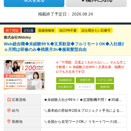
求人を見る
検討中に入れる
掲載終了予定日：
2026.08.24
終了間近
正社員
面接情報有
自己PR不要
話を聞きたい応募可
株式会社Widsley
Web総合職◆未経験99％◆文系歓迎◆フルリモートOK◆入社後2
ヵ月間は研修のみ◆残業月3h◆服装髪型自由
≪「IT用語、正直よくわからない…」そんな方こ
そ歓迎！≫ 未経験入社99%！文系出身、知識ゼ
ロでも大丈夫です◎
未経験歓迎
学歴不問
ベテランOK
完全週休2日
賞与複数月
面接1回
応募資格
★未経験入社が99％！★志望動機不問！★35歳以下（長期キャリア形成のため） ■職種・業界経験不問、第二新卒大歓迎！ ■学歴不問 ≪1つでも当てはまる方にピッタリです≫ ★ChatGPTやAIなど
給与
＼基本給の昇給年2回＆プロジェクト手当による昇給年12回！！／ 【未経験者の場合】 月給26万円～50万円＋プロジェクト手当＋資格手当 ★スキルや経験を考慮の上、優遇します ★上記給与には固定残業
勤務地
＼全国から在宅ワークOK／ リモートワーク(在宅勤務)or東京23区、大阪のお客様先での勤務 ★転勤はありません ★希望をもとに配属先を決定します ★リモートワーク率5割強 ★フルリモートの場合は通