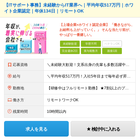
【ITサポート事務】未経験からIT業界へ｜平均年収517万円｜ホワ
イト企業認定｜年休134日｜リモートOK
【上場企業×ホワイト認定企業】 「働きながら、
お給料も上がっていく。」 そんな当たり前が、
やっぱり一番嬉しい。
未経験歓迎
学歴不問
ベテランOK
完全週休2日
賞与複数月
面接1回
応募資格
＼未経験大歓迎！文系出身の先輩も多数活躍中／ ◆PCスキルに自信のない方も歓迎 ◆完全未経験OK ◆社会人デビューもOK ◆学歴不問 「働きながら少しずつ専門スキルを身につけたい」という意欲重視の採
給与
＼平均年収517万円！入社5年目まで毎年必ず昇給／ ■賞与年3回 ■年収800万円以上も可 ■入社3年以上の平均年収469.2万円 月給23万2000円以上＋賞与年3回＋各種手当 ☆入社5年目まで最
勤務地
【研修中はフルリモート勤務】 ★7割以上のプロジェクトでリモートワークを導入 ★一都三県のプロジェクト先 ★転居を伴う転勤なし ＜プロジェクト先＞ 東京・神奈川・千葉・埼玉でのプロジェクト先にて勤務
働き方
リモートワークOK
残業時間
10時間以内
求人を見る
検討中に入れる