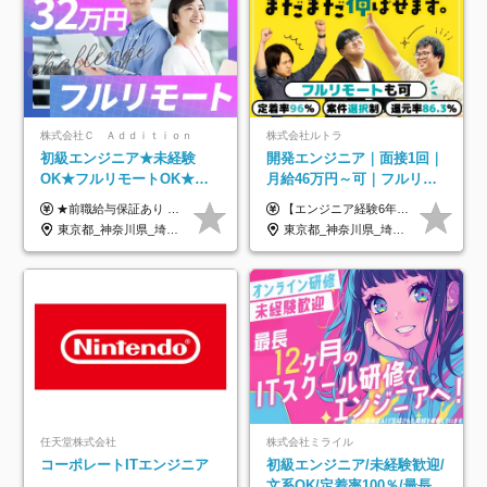
株式会社Ｃ Ａｄｄｉｔｉｏｎ
株式会社ルトラ
初級エンジニア★未経験
開発エンジニア｜面接1回｜
OK★フルリモートOK★月
月給46万円～可｜フルリモ
給32万円～★残業月10h＆
ートも可｜案件選択制｜定
★前職給与保証あり ★月給32万円以上＋インセンティブあり 月給32万円以上＋インセンティブ＋各種手当 ※上記には固定残業代（月30時間・44,400円～）を含みます ※超過分は別途支給します ※試用期間はございません ★＼成果＝あなたの収入／★ 【1】案件単価ー8万円＝あなたの給与 参画したプロジェクトの案件単価から 一律8万円引いた金額があなたの給与です！ （月給例） ■1人称での構築・小規模な詳細設計 案件単価55万円ー8万円＝月給47万円（還元率85.5%） ■大型案件の設計・構築やプロジェクト管理 案件単価90万円ー8万円＝月給82万円（還元率91.1%） ‥‥‥‥‥‥‥‥‥‥‥‥‥‥‥‥‥‥ 【2】月給の他にも豊富なインセンティブあり 全員が月3～13万円のインセンティブをゲットしています！ ≪インセンティブ制度≫ 稼働している現場で増員・交代が発生し、 当社の人員を配属が決定した際に支給。 ◇C Addition正社員が参画 ：実粗利の10%／毎月 ◇協力会社所属の社員が参画：実粗利の30%／毎月 ≪リファラル制度≫ あなたの知り合いが当社のメンバーになった際に、 毎月1人あたり2万円支給します◎ ‥‥‥‥‥‥‥‥‥‥‥‥‥‥‥‥‥‥
【エンジニア経験6年以上の方】 月給46万円～100万円（固定残業代含む） ※上記月給には月30時間分の固定残業代（月8万7,400円～月19万円）を含む。超過分は全額支給。 【エンジニア経験4年以上の方】 月給42万円～100万円（固定残業代含む） ※上記月給には月30時間分の固定残業代（月7万9,800円～月19万円）を含む。超過分は全額支給。 【エンジニア経験4年未満の方】 月給38万円～100万円（固定残業代含む） ※上記月給には月30時間分の固定残業代（月7万2,200円～月19万円）を含む。超過分は全額支給。 ※経験、スキル、前職給与などを踏まえて決定。 ◆ルトラの給与制度のポイント！◆ ・社員の95%が入社時に年収UP！最高で300万円UPの実績も ・平均還元率86.3%（交通費・住宅手当・会社負担分の社保も含む） ・人柄やポテンシャルを評価し、スキル以上の希望年収を提示することも ・退職金制度やリファラル手当（平均50万円）あり
年休120日以上★副業可
着率96％以上｜副業OK｜住
東京都_神奈川県_埼玉県_千葉県_大阪府_愛知県_北海道_青森県_岩手県_宮城県_秋田県_山形県_福島県_茨城県_栃木県_群馬県_新潟県_山梨県_長野県_富山県_石川県_福井県_静岡県_岐阜県_三重県_兵庫県_京都府_滋賀県_奈良県_和歌山県_広島県_岡山県_鳥取県_島根県_山口県_徳島県_香川県_愛媛県_高知県_福岡県_熊本県_佐賀県_長崎県_大分県_宮崎県_鹿児島県_沖縄県
東京都_神奈川県_埼玉県_千葉県_大阪府_愛知県_北海道_青森県_岩手県_宮城県_秋田県_山形県_福島県_茨城県_栃木県_群馬県_新潟県_山梨県_長野県_富山県_石川県_福井県_静岡県_岐阜県_三重県_兵庫県_京都府_滋賀県_奈良県_和歌山県_広島県_岡山県_鳥取県_島根県_山口県_徳島県_香川県_愛媛県_高知県_福岡県_熊本県_佐賀県_長崎県_大分県_宮崎県_鹿児島県_沖縄県
宅手当
任天堂株式会社
株式会社ミライル
コーポレートITエンジニア
初級エンジニア/未経験歓迎/
文系OK/定着率100％/最長1