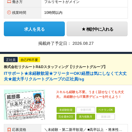
働き方
フルリモートがメイン
残業時間
10時間以内
求人を見る
検討中に入れる
掲載終了予定日：
2026.08.27
正社員
自己PR不要
株式会社リクルートR&Dスタッフィング【リクルートグループ】
ITサポート★未経験歓迎★フリーターOK!経歴は気にしなくて大丈
夫★超大手リクルートグループの正社員/sg
スキルも経験も不要。うまく話せなくても大丈
夫。 未経験からIT業界デビューを叶えよう！
未経験歓迎
学歴不問
ベテランOK
完全週休2日
賞与複数月
面接1回
応募資格
＼未経験・第二新卒歓迎／ ■高卒以上 ・将来性がありそうだと思ったから ・正社員としてしっかり稼ぎたい ・手に職つけたくて など志望理由は何でもOK！ 仕事は1からレクチャーしますので、 全くの未経