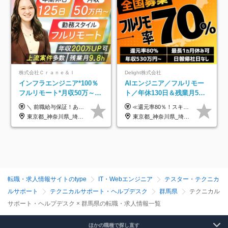
株式会社Ｃｒａｎｅ＆Ｉ
Delight株式会社
インフラエンジニア*100％
AIエンジニア／フルリモー
フルリモート*月収50万～*
ト／年休130日＆残業月5h
クラウド×上流工程*前職給
以下／1カ月連休可／案件選
＼ 前職給与保証！あなたのこれまでの経験を正当評価 ／ ★月収50万円～スタート！【年俸600万～1,162万8,000円（12分割）】 ――「頑張りが給与に直結しない…」そんな不満とは無縁の環境です。 実際、入社後に「年収150万～200万円UP」を実現した先輩エンジニアが多数活躍中！ 【 収入をさらに押し上げる充実のプラスα 】 スキルを磨くほど得をする「資格手当」 ⇒ 1資格につき毎月3,000円～30,000円を継続支給！ 成果を見逃さない「功績手当」 ⇒ 社員の頑張りに応じて最大10万円をダイレクトに支給！ スピード昇給・高年収も可能 ⇒ 1回の昇給で年収数十万UPのチャンスあり。ゆくゆくは年収1000万以上のハイクラスも目指せます。 ※経験・スキルを考慮の上決定します ※上記金額には固定残業代（月30h分・95,000円～184,000円）を含みます ※超過分は別途全額支給します ※試用期間2ヶ月間あり（その他待遇に差異はありません）
≪還元率80％！スキルや経験をしっかり収入に反映します≫ 年俸530万円以上＋業績賞与 ※スキル・経験を考慮の上、優遇いたします ※上記年俸を12分割し、月1回支給します ※上記年俸には固定残業代月20時間分(月6万9000円以上)が含まれます。残業はほとんど発生しませんが、超過した場合は追加支給します ★AIを使った自社への貢献も、貢献度に応じて給与に反映する制度があります
与保証*残業月9.8h
択制／還元率80%
東京都_神奈川県_埼玉県_千葉県_大阪府_愛知県_北海道_青森県_岩手県_宮城県_秋田県_山形県_福島県_茨城県_栃木県_群馬県_新潟県_山梨県_長野県_富山県_石川県_福井県_静岡県_岐阜県_三重県_兵庫県_京都府_滋賀県_奈良県_和歌山県_広島県_岡山県_鳥取県_島根県_山口県_徳島県_香川県_愛媛県_高知県_福岡県_熊本県_佐賀県_長崎県_大分県_宮崎県_鹿児島県_沖縄県
東京都_神奈川県_埼玉県_千葉県_大阪府_愛知県_北海道_青森県_岩手県_宮城県_秋田県_山形県_福島県_茨城県_栃木県_群馬県_新潟県_山梨県_長野県_富山県_石川県_福井県_静岡県_岐阜県_三重県_兵庫県_京都府_滋賀県_奈良県_和歌山県_広島県_岡山県_鳥取県_島根県_山口県_徳島県_香川県_愛媛県_高知県_福岡県_熊本県_佐賀県_長崎県_大分県_宮崎県_鹿児島県_沖縄県
転職・求人情報サイトのtype
IT・Webエンジニア
テスター・テクニカ
ルサポート
テクニカルサポート・ヘルプデスク
群馬県
テクニカル
サポート・ヘルプデスク × 群馬県の転職・求人情報一覧
ほかの職種で探し直す