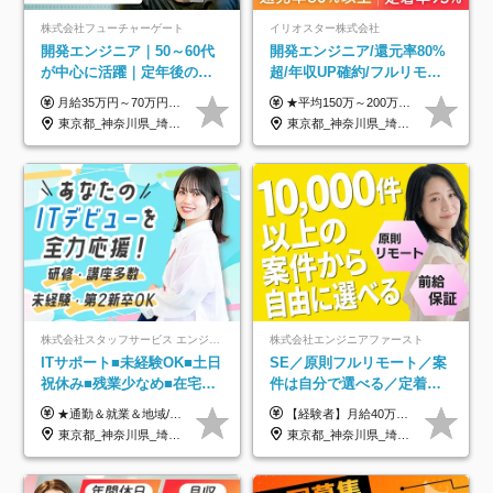
株式会社フューチャーゲート
イリオスター株式会社
開発エンジニア｜50～60代
開発エンジニア/還元率80%
が中心に活躍｜定年後の給
超/年収UP確約/フルリモ
与減ナシ｜年収50万円アッ
OK/年休130日/平均残業7h/
月給35万円～70万円（固定残業代30時間分63,869円～を含む）+賞与年1回 ※30時間を超える分は別途支給します ●これまでのご経験・スキル・前職給与をできる限り考慮します ●待機期間も給与を100％支給します ●試用期間中も給与や福利厚生は同じです ≪年収を維持しながら長く働けます！≫ 一般的な企業では55歳や60歳を機に年収が下がりますが、 当社は役職などではなく「スキルや経験」で評価。 エンジニアとして長く働きながら あなたにふさわしい年収を維持できます！
★平均150万～200万円年収UPを実現！ ★前職給与を100％保証！ ★案件内容の開示・明確な評価体制あり ⇒クライアント評価で即昇給を実現したケースも◎ ★年12回（毎月昇給チャンスあり） ■月給35万円～103万円 ※経験・能力・前職給与を考慮し、決定 ※上記給与には月30時間分(6万6500円以上)の固定残業代が含まれます。超過分は手当として別途支給します ※試用期間3ヶ月あり(期間中の給与・待遇面に差異はありません) ▼収入アップの実例をご紹介 ───────────── ★働き方改革をした30代男性（PG） 子どもが生まれたばかりなのに、忙しい現場で残業も月50～60時間が当たり前。 ⇒残業ほぼゼロ＆週3リモートの働き方に！しかも給与もアップ！ ★収入アップした30代男性（PM） 子供が3人いて家計も苦しく、残業代で稼ぐ日々… ⇒残業をたくさんしていた年収額より、100万円以上アップしました！
プ実績／昇給率92％（直近3
約2万件の案件から選択
東京都_神奈川県_埼玉県_千葉県
東京都_神奈川県_埼玉県_千葉県_大阪府_愛知県_北海道_青森県_岩手県_宮城県_秋田県_山形県_福島県_茨城県_栃木県_群馬県_新潟県_山梨県_長野県_富山県_石川県_福井県_静岡県_岐阜県_三重県_兵庫県_京都府_滋賀県_奈良県_和歌山県_広島県_岡山県_鳥取県_島根県_山口県_徳島県_香川県_愛媛県_高知県_福岡県_熊本県_佐賀県_長崎県_大分県_宮崎県_鹿児島県_沖縄県
年）
株式会社スタッフサービス エンジニアリング事業本部
株式会社エンジニアファースト
ITサポート■未経験OK■土日
SE／原則フルリモート／案
祝休み■残業少なめ■在宅実
件は自分で選べる／定着率
績あり■約900種類のスキル
93%／20～30代活躍中！
★通勤＆就業＆地域/住宅＆役職手当あり ★残業代は全額支給 ★選べる給与制度あり！ ■東京・神奈川・千葉・埼玉勤務の場合 月給24.5万円～55万円＋諸手当 （残業代は全額支給） (20,000円の地域/住宅手当込み) ■愛知・京都・大阪・兵庫勤務の場合 月給24万円以上＋諸手当 （残業代は全額支給） (15,000円の地域/住宅手当込み) ■茨城・栃木・群馬・静岡・三重・滋賀・広島・福岡勤務の場合 月給23.5万円以上＋諸手当 （残業代は全額支給） (10,000円の地域/住宅手当込み) ■北海道・宮城・山梨・長野・岐阜・奈良・和歌山・岡山勤務の場合 月給23万円以上＋諸手当 （残業代は全額支給） (5,000円の地域/住宅手当込み) ■その他のエリア勤務の場合 月給22.5万円以上＋諸手当 （残業代は全額支給） ※経験や能力を考慮し、当社規定により優遇します 【昇給：年一回実施】 【選べる給与制度】 ★収入を重視する方に… 「変動型人事制度」の選択も可能（派遣先からの評価に応じて収入アップ！） ※年2回のタイミングで希望者と面談の上決定します。
【経験者】月給40万円～120万円(固定残業代含む)+各種手当 ★前職給与の総収入額を100％保証｜還元率84％〜100％ ★20代の平均年収570万円 ※月給には、みなし残業手当(月30時間／5万8000円以上)を含みます 超過分は別途追加支給 ※固定残業代は、時間外労働の有無に関わらず30時間分を、月5万8000円~15万7000円支給 ※上記を超える時間外労働分は追加で支給 【未経験者】月給21万円以上＋各種手当 固定残業なし(残業代発生分全額支給) ※6ヶ月の試用期間あり（※条件に変動なし） ▼単価連動性×還元率は84％～100％で収入の大幅UPが可能！ ・案件単価が月50万円の場合：年収417万円 ・案件単価が月70万円の場合：年収584万円 ・案件単価が月100万円の場合：年収834万円 ＜モデル年収＞ ▼400万円～500万円(入社初年度) ▼542万円～626万円(入社2年) ▼667万円～700万円(入社3年） ▼709万円～801万円(入社5年）
アップ講座あり■全国募集
東京都_神奈川県_埼玉県_千葉県_大阪府_愛知県_北海道_岩手県_宮城県_山形県_福島県_茨城県_栃木県_群馬県_山梨県_長野県_富山県_石川県_静岡県_岐阜県_三重県_兵庫県_京都府_滋賀県_奈良県_広島県_岡山県_山口県_愛媛県_福岡県_熊本県_長崎県
東京都_神奈川県_埼玉県_千葉県_大阪府_愛知県_北海道_青森県_岩手県_宮城県_秋田県_山形県_福島県_茨城県_栃木県_群馬県_新潟県_山梨県_長野県_富山県_石川県_福井県_静岡県_岐阜県_三重県_兵庫県_京都府_滋賀県_奈良県_和歌山県_広島県_岡山県_鳥取県_島根県_山口県_徳島県_香川県_愛媛県_高知県_福岡県_熊本県_佐賀県_長崎県_大分県_宮崎県_鹿児島県_沖縄県