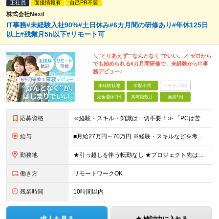
正社員
面接情報有
自己PR不要
株式会社Nexil
IT事務#未経験入社90%#土日休み#6カ月間の研修あり#年休125日
以上#残業月5h以下#リモート可
＼"とりあえず""なんとなく"でいい。／ ゼロから
でも始められる6カ月間研修で、未経験からIT事
務デビュー♪
未経験歓迎
学歴不問
ベテランOK
完全週休2日
賞与複数月
面接1回
応募資格
≪経験・スキル・知識は一切不要！≫ 「PCは苦手」「なんとなくIT」 ――そんな状態からのスタートで大丈夫です。 【応募条件】 ■業界・職種未経験OK ■第二新卒・既卒・フリーターの方も歓迎 ■学歴
給与
■月給27万円～70万円 ※経験・スキルなどを考慮して決定します。 ※上記金額には固定残業代（月15時間相当分／26,300円～73,500円）を含みます。 超過分は別途支給します。 ★最大200万
勤務地
★引っ越しを伴う転勤なし ★プロジェクト先は希望やスキルを考慮して決定 本社もしくは東京23区を中心とした 神奈川・千葉・埼玉の各プロジェクト先の勤務となります。 【東京本社】 東京都渋谷区渋谷2
働き方
リモートワークOK
残業時間
10時間以内