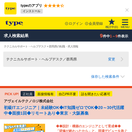
typeのアプリ
インストール
ログイン
会員登録
検討中(
0
)
MENU
9
求人検索結果
件中
1～9
件表示
テクニカルサポート・ヘルプデスク × 群馬県の転職・求人情報
テクニカルサポート・ヘルプデスク／群馬県
変更
保存した検索条件
PICK UP!
正社員
面接情報有
自己PR不要
話を聞きたい応募可
アヴェイルテクノロジ株式会社
初級ITエンジニア｜未経験OK◆IT知識ゼロでOK◆20～30代活躍
中◆面接1回◆リモートあり◆東京・大阪募集
◆◆設計・構築のエンジニアとして育成◆◆
「研修が終わったから」と、現場デビューを急ぐ