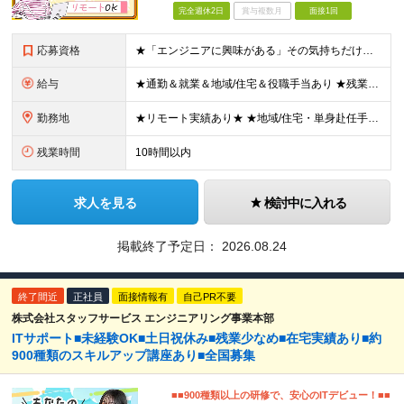
完全週休2日
賞与複数月
面接1回
応募資格
★「エンジニアに興味がある」その気持ちだけでOK！ ■学歴不問 ■IT知識・実務経験は一切不問！未経験・第二新卒大歓迎 ★ITサポート・IT事務やエンジニアの経験をお持ちの方は優遇します！ 地方在住
給与
★通勤＆就業＆地域/住宅＆役職手当あり ★残業代は全額支給 ★選べる給与制度あり！ ■東京・神奈川・千葉・埼玉勤務の場合 月給24.5万円～55万円＋諸手当 （残業代は全額支給） (20,000円の
勤務地
★リモート実績あり★ ★地域/住宅・単身赴任手当などサポートも万全 ★転任費用や寮・社宅制度も完備しています ★勤務地については希望を考慮の上、決定します 『地元で働きたい』『新天地で挑戦したい』と
残業時間
10時間以内
求人を見る
検討中に入れる
掲載終了予定日：
2026.08.24
終了間近
正社員
面接情報有
自己PR不要
株式会社スタッフサービス エンジニアリング事業本部
ITサポート■未経験OK■土日祝休み■残業少なめ■在宅実績あり■約
900種類のスキルアップ講座あり■全国募集
■■900種類以上の研修で、安心のITデビュー！■■