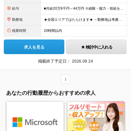
給与
■月給20万9千円～44万円 ※経験・能力・前給を考慮の上、決定いたします ※時間外手当100％支給 ※派遣就業先が変更となる場合には、就業規則、労使協定等に基づき賃金が変更となる可能性があります
勤務地
★全国エリアではたらけます★ ～勤務地は考慮します～ ■東北エリア／青森・岩手・宮城・秋田・山形・福島 ■関東エリア／東京・埼玉・神奈川・千葉・茨城・栃木・群馬 ■北信越エリア／長野・山梨・福井 ■
残業時間
20時間以内
求人を見る
検討中に入れる
掲載終了予定日：
2026.08.24
1
あなたの行動履歴からおすすめの求人