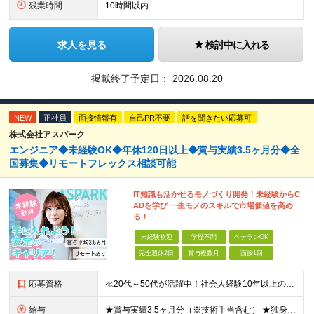
残業時間
10時間以内
求人を見る
検討中に入れる
掲載終了予定日：
2026.08.20
NEW
正社員
面接情報有
自己PR不要
話を聞きたい応募可
株式会社アスパーク
エンジニア◆未経験OK◆年休120日以上◆賞与実績3.5ヶ月分◆全
国募集◆リモートフレックス相談可能
IT知識も活かせるモノづくり開発！未経験からC
ADを学び 一生モノのスキルで市場価値を高め
る！
未経験歓迎
学歴不問
ベテランOK
完全週休2日
賞与複数月
面接1回
応募資格
≪20代～50代が活躍中！社会人経験10年以上の方も歓迎≫ ◆学歴不問 ◆未経験・ブランクOK ≫モノづくりに関する何らかの経験をお持ちの方は優遇します！ ～こんな方が活躍できます！～ ◎専門的な
給与
★賞与実績3.5ヶ月分（※技術手当含む） ★独身寮│寮費手当│引っ越し手当あり ★月給26万円も可能！ 【実務経験者】※前職の給与、経験、スキルをもとに決定 ・月給21万円～60万円＋時間外手当全