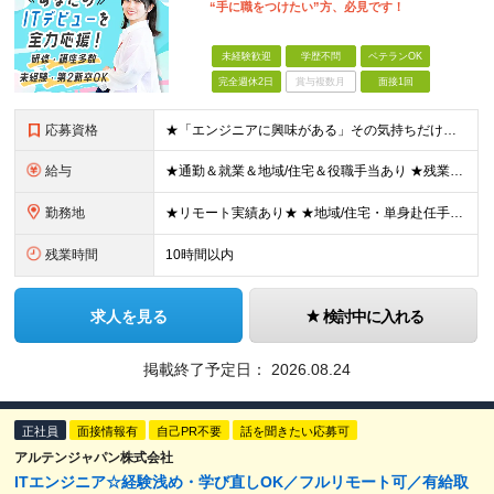
“手に職をつけたい”方、必見です！
未経験歓迎
学歴不問
ベテランOK
完全週休2日
賞与複数月
面接1回
応募資格
★「エンジニアに興味がある」その気持ちだけでOK！ ■学歴不問 ■IT知識・実務経験は一切不問！未経験・第二新卒大歓迎 ★ITサポート・IT事務やエンジニアの経験をお持ちの方は優遇します！ 地方在住
給与
★通勤＆就業＆地域/住宅＆役職手当あり ★残業代は全額支給 ★選べる給与制度あり！ ■東京・神奈川・千葉・埼玉勤務の場合 月給24.5万円～55万円＋諸手当 （残業代は全額支給） (20,000円の
勤務地
★リモート実績あり★ ★地域/住宅・単身赴任手当などサポートも万全 ★転任費用や寮・社宅制度も完備しています ★勤務地については希望を考慮の上、決定します 『地元で働きたい』『新天地で挑戦したい』と
残業時間
10時間以内
求人を見る
検討中に入れる
掲載終了予定日：
2026.08.24
正社員
面接情報有
自己PR不要
話を聞きたい応募可
アルテンジャパン株式会社
ITエンジニア☆経験浅め・学び直しOK／フルリモート可／有給取