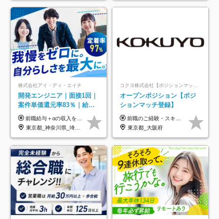
株式会社アイ・ディ・エイチ
コクヨ株式会社【ポジションマッチ登録】
開発エンジニア｜面接1回｜
オープンポジション【ポジ
案件単価還元率83％｜給与
ションマッチ登録】
UP保証｜年休140日｜在宅
前職給与＋αの収入を保証 月給42万円～120万円＋各種手当＋賞与 給与基準が明確かつ高還元です。 一人ひとりが安定した環境のもと、長く活躍できる職場を目指しています。 ※平均年収650万円 ・還元率83％ ・各種手当について 職能手当／職務手当／資格手当／営業手当 など ※前職での経験・能力、給与などを考慮の上、当社規定により優遇いたします ※試用期間あり（3ヶ月／期間中の条件に変動はありません） ※上記金額には固定残業代（78,948円～225,564円/月30時間分）を含みます 超過分は別途全額支給いたします ・年収UPを保証 過去には転職時に〈年収200万円UP〉したエンジニアも在籍しています。入社時だけでなく、入社後も安心の給与水準で働ける環境です。キャリアや技術力が正当に評価されていないと感じていたら、一度面接でお話ししましょう！ 当社では管理職の人数は最低限にし、無駄な管理をしません。その費用削減分を社員の給与に還元しています！
前職のご経験・スキル等を考慮して決定します。
利用率9割｜独立支援・副業
東京都_神奈川県_埼玉県_千葉県_大阪府_愛知県_北海道_青森県_岩手県_宮城県_秋田県_山形県_福島県_茨城県_栃木県_群馬県_新潟県_山梨県_長野県_富山県_石川県_福井県_静岡県_岐阜県_三重県_兵庫県_京都府_滋賀県_奈良県_和歌山県_広島県_岡山県_鳥取県_島根県_山口県_徳島県_香川県_愛媛県_高知県_福岡県_熊本県_佐賀県_長崎県_大分県_宮崎県_鹿児島県_沖縄県
東京都_大阪府
制度