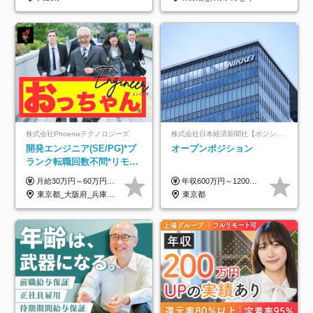
株式会社Phoenixテクノロジーズ
株式会社日本経済新聞社【ポジションマッチ登録】
開発エンジニア(SE/PG)*ブ
オープンポジション
ランク転職回数不問*リモー
ト案件多数*残業ほぼ0*通院
月給30万円～60万円+住宅手当+職能手当+役職手当+決算賞与+報奨金 ※経験・能力を考慮し、優遇します ※給与には20時間分のみなし時間外手当(3万7000円以上)を含みます(超過時間分は別途追加支給) ※試用期間3～6ヵ月あり(その間の給与、待遇に差異なし) ※場合によって契約社員での採用の可能性あり(面接時に応相談)
年収600万円～1200万円 ※上記年収は、想定年収です。住居費補助、子手当などの各種手当を含む金額です。 ※経験・能力等を考慮の上、当社規定により決定します。
のための半休制度あり
東京都_大阪府_兵庫県_京都府_福岡県
東京都