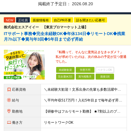
掲載終了予定日：
2026.08.20
NEW
正社員
面接情報有
自己PR不要
話を聞きたい応募可
株式会社エスアイイー 【東京プロマーケット上場】
ITサポート事務◆完全未経験OK◆年休134日◆リモートOK◆残業
月7h以下◆賞与年3回◆5年目まで必ず昇給
「転職って、そんなに意気込まなきゃダメ？」
私が求めていたのは、次の休みの予定が立つ普通
でした。
未経験歓迎
学歴不問
ベテランOK
完全週休2日
賞与複数月
面接1回
応募資格
＼未経験大歓迎！文系出身の先輩も多数活躍中／ ◆PCスキルに自信のない方も歓迎 ◆完全未経験OK ◆社会人デビューもOK ◆学歴不問 ＊*こんなアナタにオススメです*＊ ◇事務職に興味があるが、給与
給与
＼平均年収517万円！入社5年目まで毎年必ず昇給／ ■賞与年3回 ■年収800万円以上も可 ■入社3年以上の平均年収469.2万円 月給23万2000円以上＋賞与年3回＋各種手当 ☆入社5年目まで最
勤務地
【研修中はフルリモート勤務】 ★7割以上のプロジェクトでリモートワークを導入 ★一都三県のプロジェクト先 ★転居を伴う転勤なし ＜プロジェクト先＞ 東京・神奈川・千葉・埼玉でのプロジェクト先にて勤務
働き方
リモートワークOK