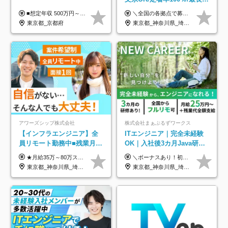
年の自社ITスクール研修あ
■想定年収 500万円～900万円 月給制 月給278,000円～ ※残業が発生した場合、残業代を別途全額支給します ※試用期間2ヶ月あり(待遇や給与に差異はありません)
＼全国の各拠点で募集中！／ 給与は以下の通り、勤務地により異なります。 札幌：月給23万円～27万円 仙台：月給22万円～26万円 新潟：月給22万円～26万円 東京：月給26万円～30万円 大阪：月給24万円～29万円 福岡：月給23.5万円～27万円 沖縄：月給21万円～26万円 ◎給与は知識や経験を考慮して決定します。 ◎残業は別途全額支給します。 ◎試用期間12カ月あり（給与は以下の通りです。その他条件に変更はありません） （試用期間の給与） 札幌：月給18.6万円～ 仙台：月給19万円～ 新潟：月給18万円～ 東京：月給22万円～ 大阪：月給20.8万円～ 福岡：月給19万円～ 沖縄：月給18万円～
り/年休130日
東京都_京都府
東京都_神奈川県_埼玉県_千葉県_大阪府_愛知県_北海道_青森県_岩手県_宮城県_秋田県_山形県_福島県_茨城県_栃木県_群馬県_新潟県_山梨県_長野県_富山県_石川県_福井県_静岡県_岐阜県_三重県_兵庫県_京都府_滋賀県_奈良県_和歌山県_広島県_岡山県_鳥取県_島根県_山口県_徳島県_香川県_愛媛県_高知県_福岡県_熊本県_佐賀県_長崎県_大分県_宮崎県_鹿児島県_沖縄県
アワーズシップ株式会社
株式会社まぁぶるずワークス
【インフラエンジニア】全
ITエンジニア｜完全未経験
員リモート勤務中■残業月
OK｜入社後3カ月Java研修
3h■最大3ヶ月の連休あり■
｜リモート率8割以上｜充実
★月給35万～80万スタートも可 【未経験の方】 ■月給26万～80万＋賞与年2回（年2ヶ月分） 【何かしらのインフラエンジニア経験をお持ちの方】 ■月給35万～80万＋賞与年2回（年2ヶ月分） ※スキル・経験などを考慮し決定します ※試用期間6ヶ月あり。期間中は契約社員となります。その他の待遇に差異はありません（試用期間終了後、昇給の可能性あり） ※上記金額には固定残業代（月30時間分／4万9600円～15万2600円）を含みます。超過分は別途支給いたします。 ＼頑張りはインセンティブで還元！／ クライアントに貢献度を評価され、当社のエンジニアが追加で案件に参画することになるなど、会社にとって利益になる行動はしっかり評価します。 会社の成長に貢献できていることを実感でき、「もっと頑張ろう」と思える体制づくりを整えています！
＼ボーナスあり！初年度から年収300万円以上／ ■月給25万円～35万円＋残業代全額支給＋各種手当＋賞与年1回 ◎経験・年齢・スキルなどを考慮し、できるだけ優遇します ◎試用期間中(3カ月)は契約社員で、月給21万円＋諸手当になります。 (試用期間中は残業が発生しません。その他の待遇に変更はありません) ----------------- ＼3つの評価軸！実力次第で早期収入アップ！／ 【1】スキル(IT理解、実装力、設計) 【2】実務力(現場評価、コミュ力、品質) 【3】姿勢(自走力、意欲、責任感) この3つの評価軸で、3カ月ごとに評価。社内グレードにより、給与が決まる明確な仕組みです。何ができれば給与が上がるのか分かりやすく、実力や努力次第で早期に収入を増やせます！ 【固定残業代について】 なし（残業代は、実際の労働時間に応じて別途全額支給）
年休126日■20～30代活躍
のキャリア支援｜残業月10h
東京都_神奈川県_埼玉県_千葉県_大阪府
東京都_神奈川県_埼玉県_千葉県_大阪府_愛知県_北海道_青森県_岩手県_宮城県_秋田県_山形県_福島県_茨城県_栃木県_群馬県_新潟県_山梨県_長野県_富山県_石川県_福井県_静岡県_岐阜県_三重県_兵庫県_京都府_滋賀県_奈良県_和歌山県_広島県_岡山県_鳥取県_島根県_山口県_徳島県_香川県_愛媛県_高知県_福岡県_熊本県_佐賀県_長崎県_大分県_宮崎県_鹿児島県_沖縄県
中！