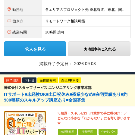
勤務地
各エリアのプロジェクト先 ※北海道、東北、関東、北信越、東海、関西、四国、中国、九州の各エリアから希望勤務地をお聞かせください。 ※転勤を伴わない エリア限定採用枠あり。U・Iターンも歓迎です！ ※プ
働き方
リモートワーク相談可能
残業時間
20時間以内
求人を見る
検討中に入れる
掲載終了予定日：
2026.09.03
終了間近
正社員
面接情報有
自己PR不要
株式会社スタッフサービス エンジニアリング事業本部
ITサポート■未経験OK■土日祝休み■残業少なめ■在宅実績あり■約
900種類のスキルアップ講座あり■全国募集
＼知識・スキルゼロ→IT業界で手に職GET！／
どんなに小さな「わからない」にも寄り添います
★
未経験歓迎
学歴不問
ベテランOK