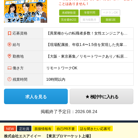
ことはありません！
未経験歓迎
学歴不問
ベテランOK
完全週休2日
賞与複数月
面接1回
応募資格
【異業種からの転職者多数！女性エンジニアも活躍中】 ◆学歴不問 ◆未経験OK ≪こんな方を歓迎しています≫ ◎未経験から成長できる環境で活躍したい方 ◎大学やスクールでIT系のスキルを学んだことのあ
給与
【現場配属後、年収1.4〜1.5倍を実現した先輩も！残業代全額支給】 ◆給与は経験やスキルに応じて決定します ◆年俸制250万円～350万円（1/12を月々支給） ≪年収UPの例≫ ◎飲食業からのキ
勤務地
【大阪・東京募集／リモートワークあり／転居を伴う転勤なし】 東京本社、大阪事務所、または東京23区内・関西（大阪・兵庫）の各クライアント先勤務 ◆入社後、約1年間はクライアント先ではなく 自社内（東
働き方
リモートワークOK
残業時間
10時間以内
求人を見る
検討中に入れる
掲載終了予定日：
2026.08.24
NEW
正社員
面接情報有
自己PR不要
話を聞きたい応募可
株式会社エスアイイー 【東京プロマーケット上場】