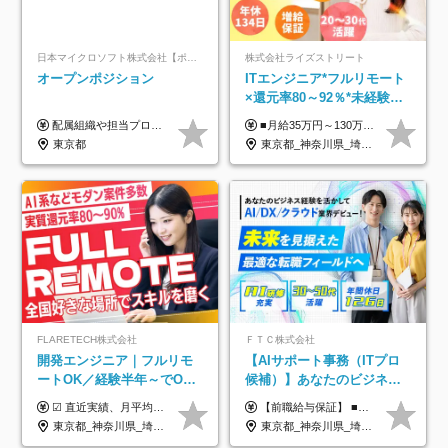
日本マイクロソフト株式会社【ポジションマッチ登録】
株式会社ライズストリート
オープンポジション
ITエンジニア*フルリモート
×還元率80～92％*未経験歓
迎*年休134日*月給35万～*
配属組織や担当プロジェクトにより異なります。 ▼参考情報 ----------------------- 年俸650万～（1/12を月々支給） ※経験、能力を考慮の上、当社規定により優遇いたします。 ※時間外、休日出勤、深夜手当に対する賃金も基本年俸に含みます。
■月給35万円～130万円＋賞与年2回＋各種手当 ※システムエンジニアの経験をお持ちの方は月給41万円以上＋賞与年2回（108万円～）＋手当 ■単価（年収）アップのチャンスは最大年12回 ※残業代は1分単位で100％全額支給。サービス残業などは一切ありません ※試用期間6ヵ月（試用期間中の待遇・給与に差はありません）
定着率100%
東京都
東京都_神奈川県_埼玉県_千葉県_大阪府_愛知県_北海道_青森県_岩手県_宮城県_秋田県_山形県_福島県_茨城県_栃木県_群馬県_新潟県_山梨県_長野県_富山県_石川県_福井県_静岡県_岐阜県_三重県_兵庫県_京都府_滋賀県_奈良県_和歌山県_広島県_岡山県_鳥取県_島根県_山口県_徳島県_香川県_愛媛県_高知県_福岡県_熊本県_佐賀県_長崎県_大分県_宮崎県_鹿児島県_沖縄県
FLARETECH株式会社
ＦＴＣ株式会社
開発エンジニア｜フルリモ
【AIサポート事務（ITプロ
ートOK／経験半年～でOK
候補）】あなたのビジネス
／実質還元率80～90%／前
経験をAI業界で活かす◆IT
☑︎ 直近実績、月平均17,000円の昇給 ☑︎ 前職給与100%保証 ☑︎ 実質還元率80～90% ☑︎ 待機時も給与は満額支給 月給35万円～70万円＋交通費など各種手当 ※想定年収：4,200,000円～10,560,000円 ※経験・能力等を考慮の上で決定します。 ※上記金額には、みなし残業手当（50時間分・104,000円～212,000円）を含みます。超過分は別途追加支給します。 ┗残業時間は月平均10時間、多い時でも20時間程度と安定しております ★単価連動型の給与体系ではないため、万が一待機になってもその間の給与は満額支給しています。 ＜1年間の昇給事例をご紹介！＞ ・20代/フロントエンドエンジニア：月給274,000円→月給362,000円（＋88,000円/月） ・20代/iOSエンジニア：月給237,000円→月給287,000円（＋50,000円/月） ・20代/Androidエンジニア：月給316,000円→月給374,000円（＋58,000円/月） ・30代/Javaエンジニア（上流）：月給340,000円→月給418,000円（＋78,000円/月） ・30代/PMO：月給340,000円→月給418,000円（＋78,000円/月）
【前職給与保証】 ■未経験者： 月給30万円～35万円 ■ローキャリア（経験目安1年程度）： 月給35万円～40万円 ■経験者（経験目安3年以上）： 月給40万円～60万円 ■即戦力（経験目安5年以上）： 月給45万円～80万円 ※上記金額には固定残業代30時間分 【未経験者5万5000円～7万3000円、 ローキャリア6万4000円～7万3000円、 経験者5万8000円～10万9000円、 即戦力8万2000円～14万5000円】を含みます。 ※30時間を超える場合は追加で全額支給します。 ※経験・能力・前職給与などを総合的に評価したうえでご納得いただけるよう個別決定。 未経験者の場合、前職給与とポテンシャルを査定のうえ決定いたします。 ※日本国内でのIT業界経験、または同等の実務経験と能力に応じて決定します。 ※前職給与は日本円かつ、日本国内での実績に基づき評価します。 【納得の評価システム】 ★クォーター毎に査定する評価制度導入！ 明確な評価基準で翌年度年収を上げましょう！ ★評価対象期間に在籍中のほとんどの社員が昇給し 年収アップを実現しています！ ★様々なインセンティブ制度を用意し多角的に正当評価しています！ ※試用期間6カ月（期間中の待遇等に差異なし）
給保証／AI系など最先端案
未経験OK◆目指せるコンサ
東京都_神奈川県_埼玉県_千葉県_大阪府_愛知県_北海道_青森県_岩手県_宮城県_秋田県_山形県_福島県_茨城県_栃木県_群馬県_新潟県_山梨県_長野県_富山県_石川県_福井県_静岡県_岐阜県_三重県_兵庫県_京都府_滋賀県_奈良県_和歌山県_広島県_岡山県_鳥取県_島根県_山口県_徳島県_香川県_愛媛県_高知県_福岡県_熊本県_佐賀県_長崎県_大分県_宮崎県_鹿児島県_沖縄県
東京都_神奈川県_埼玉県_千葉県
件多数
ル