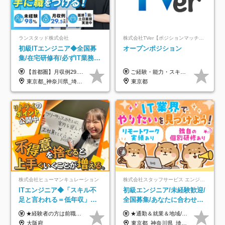
ランスタッド株式会社
株式会社TVer【ポジションマッチ登録】
初級ITエンジニア◆全国募
オープンポジション
集/在宅研修有/必ずIT業務配
属/月収例29.5万円/Web面接
【首都圏】月収例29.5万円（月給26万円＋諸手当） 【東海・関西】月収例28.5万円（月給25万円＋諸手当） 【九州】月収例26万円（月給23万円＋諸手当） ※経験・スキル・前職給与を踏まえ、総合的に判断して決定します。 例：首都圏 月収例31万円（月給27万円＋諸手当） ◆各種手当 ・通勤手当（上限4万円まで） ・残業代手当（1分単位で全額支給） ※固定残業代制は採用しておりません ・深夜勤務手当 ・資格取得支援（ランクに応じてお祝い金1万円～10万円を支給） ◆昇給：年1回 ◆補足 ・研修中1ヶ月間は、時給1670円となります。 ・試用期間6ヶ月あり。その間の待遇に変更はありません。 ※詳細は面接時にご案内します。
ご経験・能力・スキル等により、当社基準にて優遇・相談のうえ決定いたします。
1回/SE
東京都_神奈川県_埼玉県_千葉県_大阪府_愛知県_兵庫県_京都府_福岡県
東京都
株式会社ヒューマンキュレーション
株式会社スタッフサービス エンジニアリング事業本部
ITエンジニア◆「スキル不
初級エンジニア/未経験歓迎/
足と言われる＝低年収」で
全国募集/あなたに合わせた
はない！｜ 不安を克服し、
オリジナル研修をご用
★経験者の方は前職の年収以上を保証します ★案件単価を開示した上で80％以上を還元します 月給25万円以上＋賞与年2回 ※経験や能力を考慮の上で優遇します ※試用期間が3ヶ月(その間の給与・待遇・雇用形態に変更はありません) ※月給には月20時間分のみなし残業手当(5万円)を含みます(超過分は別途支給) ★残業平均は月10時間以下ですので、毎月10時間分程度はお得です！
★通勤＆就業＆地域/住宅＆役職手当あり ★残業代は全額支給 ★選べる給与制度あり！ ■東京・神奈川・千葉・埼玉勤務の場合 月給24.5万円～55万円＋諸手当 （残業代は全額支給） (20,000円の地域/住宅手当込み) ■愛知・京都・大阪・兵庫勤務の場合 月給24万円以上＋諸手当 （残業代は全額支給） (15,000円の地域/住宅手当込み) ■茨城・栃木・群馬・静岡・三重・滋賀・広島・福岡勤務の場合 月給23.5万円以上＋諸手当 （残業代は全額支給） (10,000円の地域/住宅手当込み) ■北海道・宮城・山梨・長野・岐阜・奈良・和歌山・岡山勤務の場合 月給23万円以上＋諸手当 （残業代は全額支給） (5,000円の地域/住宅手当込み) ■その他のエリア勤務の場合 月給22.5万円以上＋諸手当 （残業代は全額支給） ※経験や能力を考慮し、当社規定により優遇します 【昇給：年一回実施】 【選べる給与制度】 ★収入を重視する方に… 「変動型人事制度」の選択も可能（派遣先からの評価に応じて収入アップ！） ※年2回のタイミングで希望者と面談の上決定します。
年収アップした社員の実例
意/AI・IoT/残業平均8時間
大阪府
東京都_神奈川県_埼玉県_千葉県_大阪府_愛知県_北海道_岩手県_宮城県_山形県_福島県_茨城県_栃木県_群馬県_山梨県_長野県_富山県_石川県_静岡県_岐阜県_三重県_兵庫県_京都府_滋賀県_奈良県_広島県_岡山県_山口県_愛媛県_福岡県_熊本県_長崎県