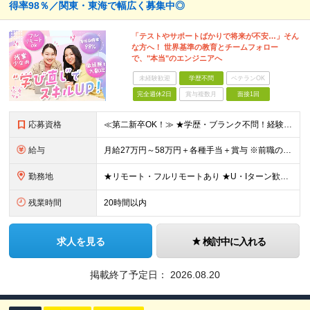
得率98％／関東・東海で幅広く募集中◎
「テストやサポートばかりで将来が不安…」そん
な方へ！ 世界基準の教育とチームフォロー
で、"本当"のエンジニアへ
未経験歓迎
学歴不問
ベテランOK
完全週休2日
賞与複数月
面接1回
応募資格
≪第二新卒OK！≫ ★学歴・ブランク不問！経験浅めもOK ★何らかのIT系職種の実務経験をお持ちの方 └年数不問。「1ヶ月程度の経験しかない…」という方もOK！ ※SE／PG・運用・保守・ヘルプデス
給与
月給27万円～58万円＋各種手当＋賞与 ※前職の給与・経験・スキルなどを考慮のうえで決定します ※残業代は1分単位で全額支給します ※試用期間3ヶ月。その間の給与・待遇に差異はありません ★充実の各
勤務地
★リモート・フルリモートあり ★U・Iターン歓迎 ★配属先は希望を最大限考慮します ★転勤・転居は相談可能です ■各拠点、または関東・東海エリアのプロジェクト先での勤務 ※会社都合での無理な転勤・転
残業時間
20時間以内
求人を見る
検討中に入れる
掲載終了予定日：
2026.08.20