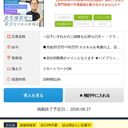
【世界水準のCX技術×AI自社開発】 国内でも希少
な専門領域で市場価値を最大化させませんか？
未経験歓迎
学歴不問
ベテランOK
完全週休2日
賞与複数月
面接1回
応募資格
＜以下いずれかのご経験をお持ちの方＞ ・クラウド系システムの開発〜運用経験（AWS / GCP / Azure 等） ・CCaaS / コンタクトセンター向けシステムの開発・構築経験 ※学歴不問 ＜
給与
◆月給35万円〜50万円 ※スキルを考慮の上、当社規定により優遇いたします ※試用期間3ヶ月あり（給与・待遇は変わりません） ※上記の給与には固定残業代40時間分（83,333円～）を含みます。超過
勤務地
★自社内勤務がメインとなります ★ハイブリッド型の勤務形態です（月の半分は出社、残りの半分はリモートワーク） ※案件によってはお客様先（都内近郊）に出向いての作業をお願いする場合があります 【本社】
働き方
リモートワークOK
残業時間
20時間以内
求人を見る
検討中に入れる
掲載終了予定日：
2026.08.27
正社員
面接情報有
自己PR不要
話を聞きたい応募可