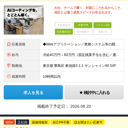
AIを、チームで磨く。対面にこだわるからこそ、
他社とは違う成長スピードが生まれます。
未経験歓迎
学歴不問
ベテランOK
完全週休2日
賞与複数月
面接1回
応募資格
◆Webアプリケーション／業務システム等の開発実務経験：5年以上 ◆AIを活用した開発実務経験：1年以上 ◆日本国内在住の方
給与
月給40万円～60万円（固定残業手当を含む／通勤手当は別途支給） 想定年収480万円～720万円 ※固定残業手当は時間外労働の有無に関わらず40時間相当分、月額9万6千円～14万3千円を支給 （40
勤務地
東京都 豊島区 東池袋3-1-1 サンシャイン60 54F
残業時間
10時間以内
求人を見る
検討中に入れる
掲載終了予定日：
2026.08.20
NEW
正社員
面接情報有
自己PR不要
話を聞きたい応募可