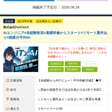
掲載終了予定日：
2026.08.24
正社員
自己PR不要
話を聞きたい応募可
株式会社FunClock
AIエンジニア#未経験歓迎#基礎研修からスタート#リモート案件あ
り#残業月平均4h
【AIを使う側から、つくる側へ】 時代に求めら
れる AIエンジニアを目指しませんか？ ＜しかも
未経験から！＞
未経験歓迎
学歴不問
ベテランOK
完全週休2日
賞与複数月
面接1回
応募資格
【未経験からAIデビュー！平均年齢26歳】 ◆学歴不問 ◆職種・業種未経験歓迎 ◆第二新卒歓迎 ＼下記に当てはまるあなたをお待ちしています！／ □AIを「つかう側」から「つくる側」になりたい方 □未
給与
＼昇給や資格手当でほぼ全員が入社1年で月収2万円UP！／ 【経験者】 月給25万円～＋資格手当（1種類につき月1万円以上） 【未経験者】 月給20万円～＋資格手当（1種類につき月1万円以上） ※月
勤務地
＼リモート案件あり！お住まいやご希望を考慮した案件で働ける◎／ 本社または東京・神奈川・千葉・埼玉の各プロジェクト先にて勤務いただきます 【本社】 東京都港区六本木4-8-5 和幸ビル7F ※（
働き方
リモートワークOK