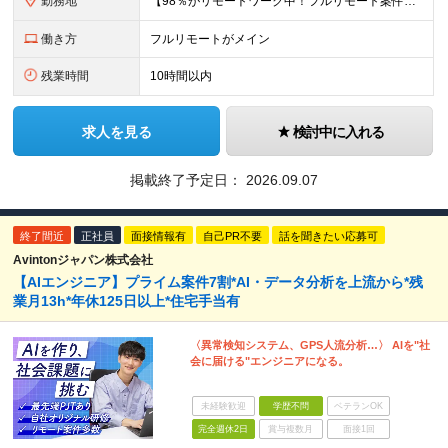
勤務地
【98％がリモートワーク中！フルリモート案件も豊富】 秋葉原オフィス、福岡オフィス、 リモートワークまたは全国のプロジェクト先にて勤務となります ※転勤はありません ＜本社＞ 東京都台東区台東4-
働き方
フルリモートがメイン
残業時間
10時間以内
求人を見る
検討中に入れる
掲載終了予定日：
2026.09.07
終了間近
正社員
面接情報有
自己PR不要
話を聞きたい応募可
Avintonジャパン株式会社
【AIエンジニア】プライム案件7割*AI・データ分析を上流から*残
業月13h*年休125日以上*住宅手当有
〈異常検知システム、GPS人流分析…〉 AIを"社
会に届ける"エンジニアになる。
未経験歓迎
学歴不問
ベテランOK
完全週休2日
賞与複数月
面接1回