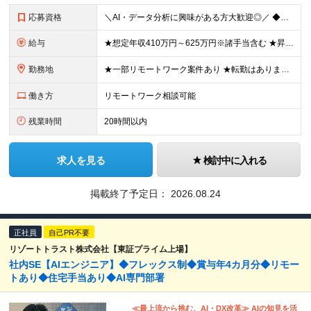
応募資格
＼AI・データ分析に興味がある方大歓迎◎／ ◆学歴不問 ◆Python、SQLの実務経験をお持ちの方 ┗データ抽出・加工、Web開発、分析業務等のご経験がある方 ＊「次への成長意欲」が何よりの武器に
給与
★想定年収410万円～625万円※諸手当含む ★昇給年1回(25％アップの実績あり/当社では5％以上の昇給が7割ほどです) ★経験・能力を考慮の上で、加給・優遇します 月給30万円～50万円 ※経
勤務地
★一部リモートワーク案件あり ★転勤はありません ★U・Iターン歓迎 東京・神奈川のプロジェクト拠点 または横浜オフィスでの勤務です。 ＜プロジェクト拠点について＞ ■東京23区内が7割 ■神奈川
働き方
リモートワーク相談可能
残業時間
20時間以内
求人を見る
検討中に入れる
掲載終了予定日：
2026.08.24
正社員
自己PR不要
リゾートトラスト株式会社【東証プライム上場】
社内SE【AIエンジニア】◆フレックス制◆賞与年4カ月分◆リモー
トあり◆住宅手当あり◆AI専門部署
≪最上流から挑む、AI・DX改革≫ AIの知見を活