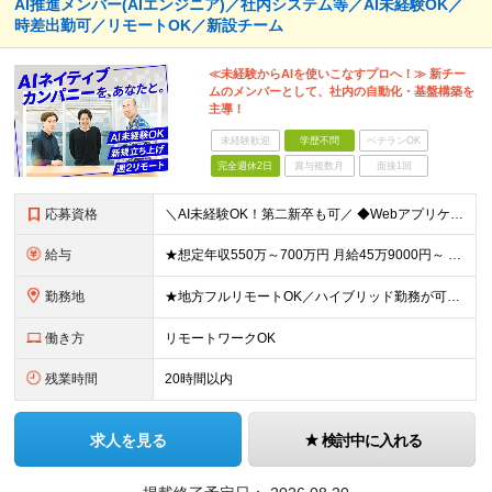
AI推進メンバー(AIエンジニア)／社内システム等／AI未経験OK／
時差出勤可／リモートOK／新設チーム
≪未経験からAIを使いこなすプロへ！≫ 新チー
ムのメンバーとして、社内の自動化・基盤構築を
主導！
未経験歓迎
学歴不問
ベテランOK
完全週休2日
賞与複数月
面接1回
応募資格
＼AI未経験OK！第二新卒も可／ ◆Webアプリケーション開発経験3年以上 ◆学歴不問 ～このような方にオススメです～ ・AIを脅威ではなく「最高のパートナー」と捉えられる方 ・技術に楽しんで興味を
給与
★想定年収550万～700万円 月給45万9000円～ ※上記には固定残業代：11万9480円(固定残業時間45時間/月)を含みます ※超過分は別途支給します ※試用期間3ヵ月あり。期間中の給与・待
勤務地
★地方フルリモートOK／ハイブリッド勤務が可能！ ★完全自社内勤務／客先常駐一切なし ◆東京都渋谷区南平台町16-28 Daiwa渋谷スクエア 3階 ※(変更の範囲)上記を除く当社関連勤務地
働き方
リモートワークOK
残業時間
20時間以内
求人を見る
検討中に入れる