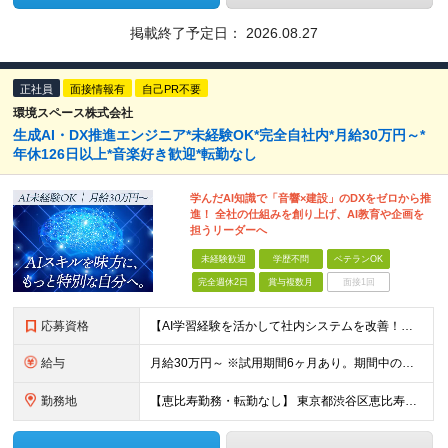
掲載終了予定日：
2026.08.27
正社員
面接情報有
自己PR不要
環境スペース株式会社
生成AI・DX推進エンジニア*未経験OK*完全自社内*月給30万円～*
年休126日以上*音楽好き歓迎*転勤なし
学んだAI知識で「音響×建設」のDXをゼロから推
進！ 全社の仕組みを創り上げ、AI教育や企画を
担うリーダーへ
未経験歓迎
学歴不問
ベテランOK
完全週休2日
賞与複数月
面接1回
応募資格
【AI学習経験を活かして社内システムを改善！】 ◆AI、IT、DX、プログラミング等を学んだ経験がある方 ◆学歴不問 ＼こんな方にぴったりです／ ◆自分のアイディアで業務を改善し、仲間の役に立ちたい
給与
月給30万円～ ※試用期間6ヶ月あり。期間中の給与・待遇の差異はありません ※月給には月45時間分の固定残業代（月7万8,000円～）を含みます ※超過分は別途支給します
勤務地
【恵比寿勤務・転勤なし】 東京都渋谷区恵比寿南1-1-9 岩徳ビル 9F (変更の範囲)上記を除く当社関連勤務地