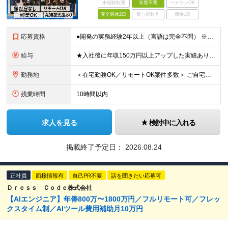
未経験歓迎
学歴不問
ベテランOK
完全週休2日
賞与複数月
面接1回
応募資格
●開発の実務経験2年以上（言語は完全不問） ※学歴不問 ★フリーランスから正社員への転向を検討中の方も大歓迎！ 案件の単価をはじめ、 参画期間や業務内容を事前に確認できる透明性の高い環境をご用意。
給与
★入社後に年収150万円以上アップした実績あり ★還元率最大82％ ※交通費・会社負担分の社保も含む ※給与計算式はすべて社内で完全公開されています ■年俸：450万円〜1000万円（月1/12を支
勤務地
＜在宅勤務OK／リモートOK案件多数＞ ご自宅、または東京都・神奈川県・千葉県・埼玉県周辺のプロジェクト先となります。 ＜本社住所＞ 東京都中央区銀座1丁目22番11号 銀座大竹ビジデンス2Ｆ
残業時間
10時間以内
求人を見る
検討中に入れる
掲載終了予定日：
2026.08.24
正社員
面接情報有
自己PR不要
話を聞きたい応募可
Ｄｒｅｓｓ Ｃｏｄｅ株式会社
【AIエンジニア】年俸800万〜1800万円／フルリモート可／フレッ
クスタイム制／AIツール費用補助月10万円