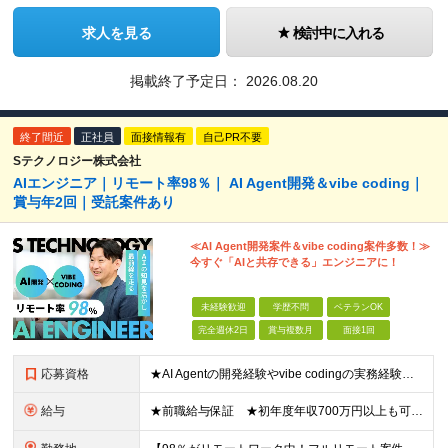
求人を見る
検討中に入れる
掲載終了予定日：
2026.08.20
終了間近
正社員
面接情報有
自己PR不要
Sテクノロジー株式会社
AIエンジニア｜リモート率98％｜ AI Agent開発＆vibe coding｜
賞与年2回｜受託案件あり
≪AI Agent開発案件＆vibe coding案件多数！≫
今すぐ「AIと共存できる」エンジニアに！
未経験歓迎
学歴不問
ベテランOK
完全週休2日
賞与複数月
面接1回
応募資格
★AI Agentの開発経験やvibe codingの実務経験は不問！ ■開発エンジニアとしての実務経験をお持ちの方 ■AI Agentの仕組みを理解している、またはClaude Code、Code
給与
★前職給与保証 ★初年度年収700万円以上も可能 月給34万円～75万円＋賞与年2回＋各種手当 ◎スキルや経験などを考慮。前職から給与アップをお約束します！ ◎上記月給には固定残業代30時間分(6