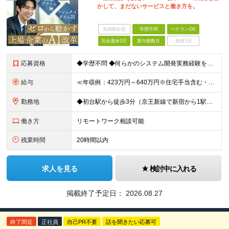
かして、まだないサービスと働き方を。
未経験歓迎
学歴不問
ベテランOK
完全週休2日
賞与複数月
面接1回
応募資格
◆学歴不問 ◆何らかのシステム開発実務経験をお持ちの方 （目安2年以上／開発言語や担当工程は不問です） ※AI分野における開発業務の経験・知見をお持ちの方は歓迎いたします！ ＜このような方をお待ちし
給与
≪年収例：423万円～640万円※住宅手当含む・残業代除く≫ ◆賞与年4カ月分支給 ※昨年度実績 ◆住宅手当・退職金制度・持株会など各種制度や手当が充実！ 月給24万800円～37万8,050円＋賞
勤務地
◆初台駅から徒歩3分（京王新線で新宿から1駅！） ◆リモートワーク／フリーアドレス制度あり ◆出張転勤なし 【リゾートトラスト 東京本社】 東京都渋谷区代々木4-36-19 リゾートトラスト東京ビル
働き方
リモートワーク相談可能
残業時間
20時間以内
求人を見る
検討中に入れる
掲載終了予定日：
2026.08.27
終了間近
正社員
自己PR不要
話を聞きたい応募可