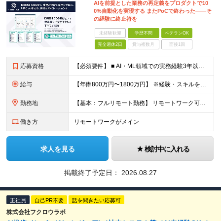
AIを前提とした業務の再定義をプロダクトで10
0%自動化を実現する またPoCで終わった——そ
の経験に終止符を
未経験歓迎
学歴不問
ベテランOK
完全週休2日
賞与複数月
面接1回
応募資格
【必須要件】 ■ AI・ML領域での実務経験3年以上 （LLM活用・RAG構成・MLモデル実装・評価基盤構築のいずれかを含む） ■ 学歴不問 ※本社オフィスに出社できる方を想定しています ※第一言語
給与
【年俸800万円〜1800万円】 ※経験・スキルを考慮のうえ決定します ※年俸を12分割して月額支給（賞与なし） ※月額：66.7万円〜150万円（基本給：493,256円＋固定残業代：173,411
勤務地
【基本：フルリモート勤務】 リモートワーク可能です。 ただし、必要に応じてオフィスまたはメンバー間での集合を行うため、 本社オフィスに出社できる方を想定しています。 【本社】 東京都中央区築地2-1
働き方
リモートワークがメイン
求人を見る
検討中に入れる
掲載終了予定日：
2026.08.27
正社員
自己PR不要
話を聞きたい応募可
株式会社フクロウラボ