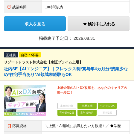
残業時間
10時間以内
求人を見る
検討中に入れる
掲載終了予定日：
2026.08.31
正社員
自己PR不要
リゾートトラスト株式会社【東証プライム上場】
社内SE【AIエンジニア】｜フレックス制*賞与年4カ月分*残業少な
め*住宅手当あり*AI領域未経験もOK
上場企業のAI・DX改革を、あなたのキャリアの
第一歩に！
未経験歓迎
学歴不問
ベテランOK
完全週休2日
賞与複数月
面接1回
応募資格
＼上流・AI領域に挑戦したい方歓迎！／ ◆学歴不問 ◆何らかのシステム開発実務経験をお持ちの方 （目安2年以上／開発言語や担当工程は不問です） ※AI分野における開発業務の経験・知見をお持ちの方は歓