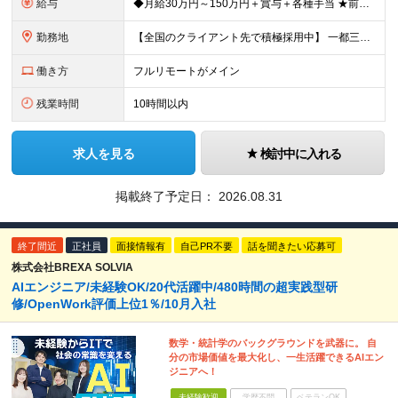
給与
◆月給30万円～150万円＋賞与＋各種手当 ★前職給与保証／スキル・経験により決定します。 ★給与は案件単価に完全連動 ★案件の契約内容や昇給、賞与額はすべて開示いたします。 ※上記給与には、月3
勤務地
【全国のクライアント先で積極採用中】 一都三県／関西／九州／東海を中心に全国の案件をご用意。 ★完全在宅勤務も可！ ★プロジェクトは完全選択制 ★フルリモート案件の選択も可能 【100％希望の案件に
働き方
フルリモートがメイン
残業時間
10時間以内
求人を見る
検討中に入れる
掲載終了予定日：
2026.08.31
終了間近
正社員
面接情報有
自己PR不要
話を聞きたい応募可
株式会社BREXA SOLVIA
AIエンジニア/未経験OK/20代活躍中/480時間の超実践型研
修/OpenWork評価上位1％/10月入社
数学・統計学のバックグラウンドを武器に。 自
分の市場価値を最大化し、一生活躍できるAIエン
ジニアへ！
未経験歓迎
学歴不問
ベテランOK