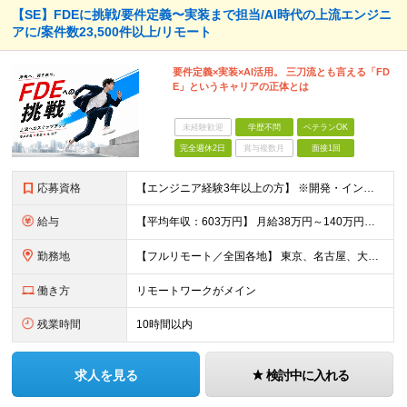
【SE】FDEに挑戦/要件定義〜実装まで担当/AI時代の上流エンジニ
アに/案件数23,500件以上/リモート
要件定義×実装×AI活用。 三刀流とも言える「FD
E」というキャリアの正体とは
未経験歓迎
学歴不問
ベテランOK
完全週休2日
賞与複数月
面接1回
応募資格
【エンジニア経験3年以上の方】 ※開発・インフラ・工程・言語一切不問 ※文理・学歴不問 【歓迎条件】 ◆Python実務経験がある方 ◆LLM・生成AIを使った開発経験がある方 ◆要件定義・顧客折衝
給与
【平均年収：603万円】 月給38万円～140万円＋諸手当（経験者） 【平均年収603万円】 ※案件の契約内容や昇給額などはすべて開示します。 ※経験や能力を考慮し決定します。 ※月給には固定残業
勤務地
【フルリモート／全国各地】 東京、名古屋、大阪、福岡を中心とした全国のプロジェクトにアサイン。 ※プロジェクトは完全選択制です。 ※フルリモート、ハイブリッド型、常駐案件から自由に選択可能です。 ※転
働き方
リモートワークがメイン
残業時間
10時間以内
求人を見る
検討中に入れる