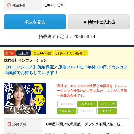
残業時間
10時間以内
求人を見る
検討中に入れる
掲載終了予定日：
2026.08.24
NEW
正社員
自己PR不要
話を聞きたい応募可
株式会社インフレーション
【ITエンジニア】前給保証／原則フルリモ／年休130日／カジュア
ル面談でお待ちしています！
当社は、エンジニアの生活と幸福度を インフレ
ーションさせるために生まれた、 エンジニア第
一主義の会社です。
未経験歓迎
学歴不問
ベテランOK
完全週休2日
賞与複数月
面接1回
応募資格
★学歴不問／転職回数・ブランク不問／第二新卒も歓迎！ 【応募条件】 エンジニア実務経験がある方 ※領域や担当工程は問いません。 ◎学歴・ブランク・転職回数不問。 ◎選考はWebで完結！即日内定も！