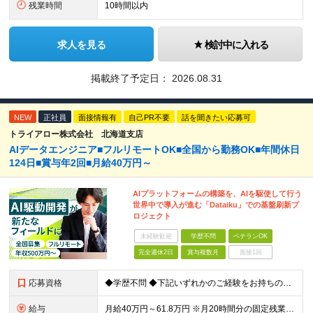
残業時間
10時間以内
求人を見る
検討中に入れる
掲載終了予定日：
2026.08.31
NEW
正社員
面接情報有
自己PR不要
話を聞きたい応募可
トライアロー株式会社 北海道支店
AIデータエンジニア■フルリモートOK■全国から勤務OK■年間休日
124日■賞与年2回■月給40万円～
AIプラットフォームの構築を、AIを駆使して行う
世界中で導入が進む「Dataiku」での基盤刷新プ
ロジェクト
未経験歓迎
学歴不問
ベテランOK
完全週休2日
賞与複数月
面接1回
応募資格
◆学歴不問 ◆下記いずれかのご経験をお持ちの方 ・Webアプリケーション開発の実務経験（目安：7年以上） ・要件定義・基本設計など、上流工程の経験（目安：3年以上） ・Pythonでの開発経験（目安：
給与
月給40万円～61.8万円 ※月20時間分の固定残業代（58,000円～）を含む。超過時間分を別途支給 ※年齢、経験、スキル、前職給与などを考慮のうえ、決定いたします。 ※試用期間6ヶ月あり。期間中