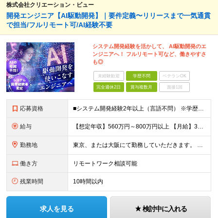
株式会社クリエーション・ビュー
開発エンジニア【AI駆動開発】｜要件定義〜リリースまで一気通貫
で担当/フルリモート可/AI経験不要
システム開発経験を活かして、 AI駆動開発のエ
ンジニアへ！ フルリモート可など、働きやすさ
も◎
未経験歓迎
学歴不問
ベテランOK
完全週休2日
賞与複数月
面接1回
応募資格
■システム開発経験2年以上（言語不問） ※学歴不問 《20代30代のキャリアチェンジの実績有り》 ★AIに関する知識、経験は不要です！（何らかの開発経験は必須） ★WEB開発エンジニアから、AIエン
給与
【想定年収】560万円～800万円以上 【月給】35万円～50万円＋残業代全額支給＋賞与年2回（4ヶ月分） 【残業】残業代全額支給（同ポジション月平均７h程度） 【賞与】年2回（7月、12月） ※経
勤務地
東京、または大阪にて勤務していただきます。 ※転勤はありません ※リモートワーク併用可（詳細は応相談） ≪本社≫ 東京都新宿区新宿4-3-25 TOKYU REIT新宿ビル2F ≪大阪事業所≫ 大
働き方
リモートワーク相談可能
残業時間
10時間以内
求人を見る
検討中に入れる