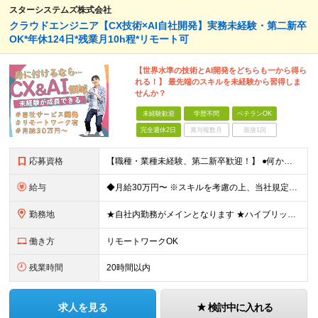
スターシステムズ株式会社
クラウドエンジニア【CX技術×AI自社開発】実務未経験・第二新卒
OK*年休124日*残業月10h程*リモート可
【世界水準の技術とAI開発をどちらも一から得ら
れる！】 最先端のスキルを未経験から習得しま
せんか？
未経験歓迎
学歴不問
ベテランOK
完全週休2日
賞与複数月
面接1回
応募資格
【職種・業種未経験、第二新卒歓迎！】 ●何かしらの社会人経験をお持ちの方 ※学歴不問 ＜こんな方にピッタリです！＞ ●稀有なスキルや知識を習得したい方 ●世界基準で使われる技術を身に付けたい方 ●最
給与
◆月給30万円〜 ※スキルを考慮の上、当社規定により優遇いたします ※試用期間3ヶ月あり（給与・待遇は変わりません） ※上記の給与には固定残業代40時間分（71,429円～）を含みます。超過分は別途
勤務地
★自社内勤務がメインとなります ★ハイブリッド型の勤務形態です（月の半分は出社、残りの半分はリモートワーク） ┗未経験スタートの場合、プロジェクトや成長に応じてリモートワークを行います ※案件によって
働き方
リモートワークOK
残業時間
20時間以内
求人を見る
検討中に入れる