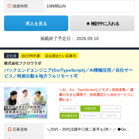
残業時間
10時間以内
求人を見る
検討中に入れる
掲載終了予定日：
2026.09.10
正社員
自己PR不要
話を聞きたい応募可
株式会社フクロウラボ
バックエンドエンジニア(Go/TypeScript)／AI積極活用／自社サー
ビス／時差出勤＆地方フルリモート可
＼AI、Go、TypeScriptなどモダン技術多数／ 裁
量の大きな環境で、技術選定から自社サービスに
携わる！
未経験歓迎
学歴不問
ベテランOK
完全週休2日
賞与複数月
面接1回
応募資格
＼20代～30代活躍中◎第二新卒もOK！／ ◆GoまたはTypeScriptでの開発経験3年以上 ◆要件定義・仕様策定のご経験 ◆学歴不問 ～このような方にオススメです～ ・開発部の行動指針に共感し