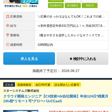
完全週休2日
賞与複数月
面接1回
応募資格
＼応募のきっかけはなんでもOK！これまでの経験よりも「ITに興味がある」「前職の経験を活かしてキャリアチェンジしたい」という気持ちを重視しています／ ◆年齢30歳まで（若年層の長期キャリア形成のため
給与
≪初年度想定年収431万円以上！≫ 月給28万7,825円～＋賞与年2回 ※上記金額には月20時間分(3万8,900円～)の見込み残業代を含み、超過した分は別途全額支給します。 ※経験やスキルを考慮
勤務地
《働きやすさを追求したキレイなオフィスです！》 【本社】 東京都新宿区新宿4-3-25 TOKYU REIT新宿ビル8F 【ラーニングセンター】 東京都渋谷区千駄ヶ谷5-32-10 南新宿SKビル6
残業時間
10時間以内
求人を見る
検討中に入れる
掲載終了予定日：
2026.08.27
正社員
面接情報有
自己PR不要
話を聞きたい応募可
スターシステムズ株式会社
クラウド開発エンジニア【CX技術×AI自社開発】年休124日*残業月
10h程*リモート可*グローバルCCaaS