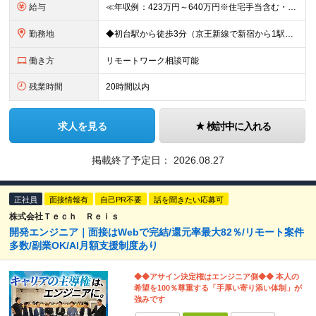
給与
≪年収例：423万円～640万円※住宅手当含む・残業代除く≫ ◆賞与年4カ月分支給 ※昨年度実績 ◆住宅手当・退職金制度・持株会など各種制度や手当が充実！ 月給24万800円～37万8,050円＋賞
勤務地
◆初台駅から徒歩3分（京王新線で新宿から1駅！） ◆リモートワーク／フリーアドレス制度あり ◆出張転勤なし 【リゾートトラスト 東京本社】 東京都渋谷区代々木4-36-19 リゾートトラスト東京ビル
働き方
リモートワーク相談可能
残業時間
20時間以内
求人を見る
検討中に入れる
掲載終了予定日：
2026.08.27
正社員
面接情報有
自己PR不要
話を聞きたい応募可
株式会社Ｔｅｃｈ Ｒｅｉｓ
開発エンジニア｜面接はWebで完結/還元率最大82％/リモート案件
多数/副業OK/AI月額支援制度あり
◆◆アサイン決定権はエンジニア側◆◆ 本人の
希望を100％尊重する「手厚い寄り添い体制」が
強みです