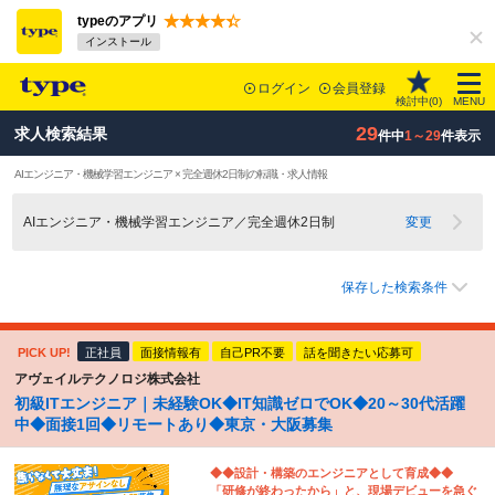
typeのアプリ
インストール
ログイン
会員登録
検討中(
0
)
MENU
29
求人検索結果
件中
1～29
件表示
AIエンジニア・機械学習エンジニア × 完全週休2日制の転職・求人情報
AIエンジニア・機械学習エンジニア／完全週休2日制
変更
保存した検索条件
PICK UP!
正社員
面接情報有
自己PR不要
話を聞きたい応募可
アヴェイルテクノロジ株式会社
初級ITエンジニア｜未経験OK◆IT知識ゼロでOK◆20～30代活躍
中◆面接1回◆リモートあり◆東京・大阪募集
◆◆設計・構築のエンジニアとして育成◆◆
「研修が終わったから」と、現場デビューを急ぐ