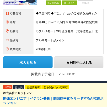
完全週休2日
賞与複数月
面接1回
応募資格
◆学歴不問 ◆下記いずれかのご経験をお持ちの方 ・Webアプリケーション開発の実務経験（目安：7年以上） ・要件定義・基本設計など、上流工程の経験（目安：3年以上） ・Pythonでの開発経験（目安：
給与
月給40万円～61.8万円 ※月20時間分の固定残業代（58,000円～）を含む。超過時間分を別途支給 ※年齢、経験、スキル、前職給与などを考慮のうえ、決定いたします。 ※試用期間6ヶ月あり。期間中
勤務地
◇フルリモートOK│全国募集 【北海道支店】 北海道札幌市中央区南一条西2丁目5番地 ※(変更の範囲)上記を除く当社関連勤務地 ※通勤不要
働き方
フルリモートがメイン
残業時間
20時間以内
求人を見る
検討中に入れる
掲載終了予定日：
2026.08.31
NEW
正社員
面接情報有
話を聞きたい応募可
株式会社アセットメント
開発エンジニア｜ベテラン募集｜開発効率化をリードするAI推進ポ
ジション