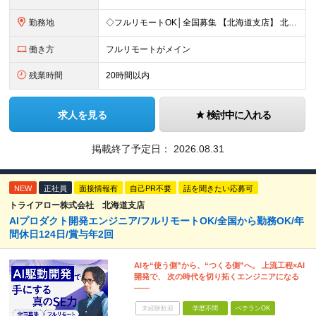
勤務地
◇フルリモートOK│全国募集 【北海道支店】 北海道札幌市中央区南一条西2丁目5番地 ※(変更の範囲)上記を除く当社関連勤務地 ※通勤不要
働き方
フルリモートがメイン
残業時間
20時間以内
求人を見る
検討中に入れる
掲載終了予定日：
2026.08.31
NEW
正社員
面接情報有
自己PR不要
話を聞きたい応募可
トライアロー株式会社 北海道支店
AIプロダクト開発エンジニア/フルリモートOK/全国から勤務OK/年
間休日124日/賞与年2回
AIを“使う側”から、“つくる側”へ。 上流工程×AI
開発で、 次の時代を切り拓くエンジニアになる
――
未経験歓迎
学歴不問
ベテランOK