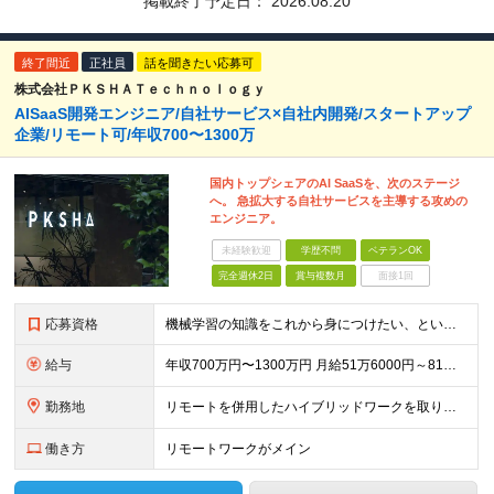
掲載終了予定日：
2026.08.20
終了間近
正社員
話を聞きたい応募可
株式会社ＰＫＳＨＡＴｅｃｈｎｏｌｏｇｙ
AISaaS開発エンジニア/自社サービス×自社内開発/スタートアップ
企業/リモート可/年収700〜1300万
国内トップシェアのAI SaaSを、次のステージ
へ。 急拡大する自社サービスを主導する攻めの
エンジニア。
未経験歓迎
学歴不問
ベテランOK
完全週休2日
賞与複数月
面接1回
応募資格
機械学習の知識をこれから身につけたい、という方も歓迎！ ★Webアプリケーションの開発運用経験3年以上 ★MySQL または PostgresSQL の設計、開発、運用経験 ★Git + GitHu
給与
年収700万円〜1300万円 月給51万6000円～81万0000円 ※経験・能力・前給を考慮の上、当社規定により決定します。 ※試用期間3ヵ月あり。期間中の給与・待遇の差異はありません。 ※裁量
勤務地
リモートを併用したハイブリッドワークを取り入れています。 東京都文京区本郷 1-28-10 本郷TKビル (変更の範囲)上記を除く当社関連勤務地
働き方
リモートワークがメイン