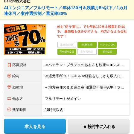
Delight株式会社
AIエンジニア／フルリモート／年休130日＆残業月5h以下／1カ月
連休可／案件選択制／還元率80%
AIを"使う側"に。でも年休130日＆残業月5h以
下。 最先端も休みやすさも、両方かなえる会社
です！
未経験歓迎
学歴不問
ベテランOK
完全週休2日
賞与複数月
面接1回
応募資格
≪ベテラン・ブランクのある方も歓迎≫ ■システム開発の実務経験をお持ちの方（言語・工程・年数不問） ■学歴不問 ≪こんな方はぜひご応募ください≫ □AIを武器に、市場価値を高めたい □AIツールを実
給与
≪還元率80％！スキルや経験をしっかり収入に反映します≫ 年俸530万円以上＋業績賞与 ※スキル・経験を考慮の上、優遇いたします ※上記年俸を12分割し、月1回支給します ※上記年俸には固定残業代月
勤務地
≪地方在住のまま完全在宅(通勤不要)もOK！フルリモート7割、ハイブリッド2割！≫ ご自宅でのリモートワーク、または東京都、神奈川、埼玉、千葉を中心とするお客様先での勤務 ■本社アクセス 東京都豊島
働き方
フルリモートがメイン
残業時間
10時間以内
求人を見る
検討中に入れる