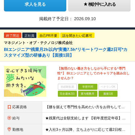
求人を見る
検討中に入れる
掲載終了予定日：
2026.09.10
終了間近
正社員
自己PR不要
話を聞きたい応募可
マネジメント・オブ・テクノロジ株式会社
BIエンジニア*残業月2h以内*実働7.5h*リモートワーク週2日可*カ
スタマイズ型の研修あり【面接1回】
【無理のない働き方をしながら手にする“専門
性”】 BIエンジニアとしてのキャリアを踏み出し
ませんか？
未経験歓迎
学歴不問
ベテランOK
完全週休2日
賞与複数月
面接1回
応募資格
【腰を据えて専門性を高めたい方をお待ちしています】 ●SQLを用いた開発、または運用保守の実務経験をお持ちの方 ※学歴不問 ★以下の経験をお持ちの方は歓迎いたします！ ・Java、.NET、Pyth
給与
★残業代は全額支給します 【初年度想定年収】357万円 ～ 512万5000円 ＜経験浅めの場合＞ 月給25万5000円 ～ 37.5万円 ＜3年相当の経験をお持ちの場合＞ 月給30万円 ～ 37
勤務地
★入社3ヶ月以降、立ち上がりに応じて週2日程度の在宅勤務が可能です！ ★転勤はありません 大阪府内のプロジェクト先、またはリモートワークでの勤務となります 【本社】 大阪府大阪市淀川区西中島3丁目