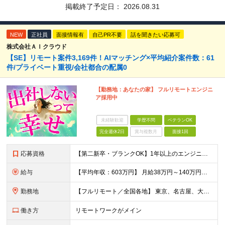
掲載終了予定日：
2026.08.31
NEW
正社員
面接情報有
自己PR不要
話を聞きたい応募可
株式会社ＡＩクラウド
【SE】リモート案件3,169件！AIマッチング×平均紹介案件数：61
件/プライベート重視/会社都合の配属0
【勤務地：あなたの家】 フルリモートエンジニ
ア採用中
未経験歓迎
学歴不問
ベテランOK
完全週休2日
賞与複数月
面接1回
応募資格
【第二新卒・ブランクOK】1年以上のエンジニア経験がある方(開発・インフラ・工程・言語一切不問） 文理・学歴不問 【歓迎条件】 ◆AI・クラウド案件に参画したい方 ◆下流工程から上流工程へステップア
給与
【平均年収：603万円】 月給38万円～140万円＋諸手当（経験者） 【平均年収603万円】 ※案件の契約内容や昇給額などはすべて開示します。 ※経験や能力を考慮し決定します。 ※月給には固定残業
勤務地
【フルリモート／全国各地】 東京、名古屋、大阪、福岡を中心とした全国のプロジェクトにアサイン。 ※プロジェクトは完全選択制です。 ※フルリモート、ハイブリッド型、常駐案件から自由に選択可能です。 ※転
働き方
リモートワークがメイン