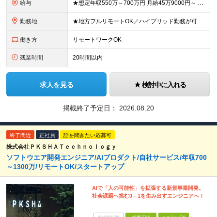
給与
★想定年収550万～700万円 月給45万9000円～ ※上記には固定残業代：11万9480円(固定残業時間45時間/月)を含みます ※超過分は別途支給します ※試用期間3ヵ月あり。期間中の給与・待
勤務地
★地方フルリモートOK／ハイブリッド勤務が可能！ ★完全自社内勤務／客先常駐一切なし ◆東京都渋谷区南平台町16-28 Daiwa渋谷スクエア 3階 ※(変更の範囲)上記を除く当社関連勤務地
働き方
リモートワークOK
残業時間
20時間以内
求人を見る
検討中に入れる
掲載終了予定日：
2026.08.20
終了間近
正社員
話を聞きたい応募可
株式会社ＰＫＳＨＡＴｅｃｈｎｏｌｏｇｙ
ソフトウエア開発エンジニア/AIプロダクト/自社サービス/年収700
～1300万/リモートOK/スタートアップ
AIで「人の可能性」を拡張する新規事業開発。
社会課題へ挑む0→1を生み出すエンジニアへ！