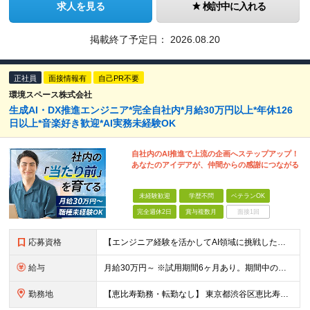
求人を見る
検討中に入れる
掲載終了予定日：
2026.08.20
正社員
面接情報有
自己PR不要
環境スペース株式会社
生成AI・DX推進エンジニア*完全自社内*月給30万円以上*年休126
日以上*音楽好き歓迎*AI実務未経験OK
自社内のAI推進で上流の企画へステップアップ！
あなたのアイデアが、仲間からの感謝につながる
未経験歓迎
学歴不問
ベテランOK
完全週休2日
賞与複数月
面接1回
応募資格
【エンジニア経験を活かしてAI領域に挑戦したい方、大歓迎！】 ◆AI、IT、DX、プログラミング等を学んだ経験がある方 ◆学歴不問 ＼こんな方にぴったりです／ ◆自分のアイディアで業務を改善し、仲間
給与
月給30万円～ ※試用期間6ヶ月あり。期間中の給与・待遇の差異はありません ※月給には月45時間分の固定残業代（月7万8,000円～）を含みます ※超過分は別途支給します
勤務地
【恵比寿勤務・転勤なし】 東京都渋谷区恵比寿南1-1-9 岩徳ビル 9F (変更の範囲)上記を除く当社関連勤務地