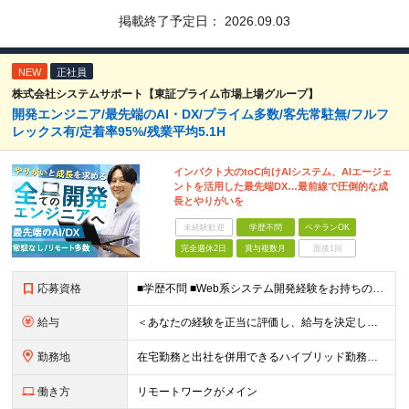
掲載終了予定日：
2026.09.03
NEW
正社員
株式会社システムサポート【東証プライム市場上場グループ】
開発エンジニア/最先端のAI・DX/プライム多数/客先常駐無/フルフ
レックス有/定着率95%/残業平均5.1H
インパクト大のtoC向けAIシステム、AIエージェ
ントを活用した最先端DX…最前線で圧倒的な成
長とやりがいを
未経験歓迎
学歴不問
ベテランOK
完全週休2日
賞与複数月
面接1回
応募資格
■学歴不問 ■Web系システム開発経験をお持ちの方 ★設計・開発経験～運用保守まで幅広く募集します ★Google Cloud・AWS・Azureなど、クラウド技術は問いませんが、経験・知見が深い方は
給与
＜あなたの経験を正当に評価し、給与を決定します！＞ 想定年収450万円～1,000万円 └月給30万8000円～＋賞与年2回 ◎在宅勤務手当あり ◎交通費100％支給 ◎資格取得奨励制度(一時金/資格
勤務地
在宅勤務と出社を併用できるハイブリッド勤務！ （出社は週1～3日程度ですが、ご希望に合わせて柔軟に対応可能です。） ≪東京オフィス≫ 東京都新宿区西新宿2-6-1 新宿住友ビル26F ※(業務の変
働き方
リモートワークがメイン