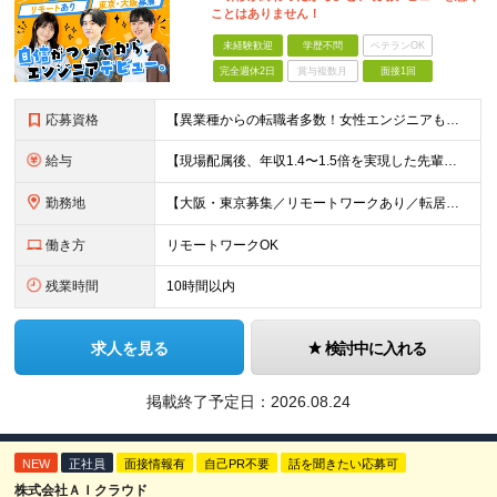
ことはありません！
未経験歓迎
学歴不問
ベテランOK
完全週休2日
賞与複数月
面接1回
応募資格
【異業種からの転職者多数！女性エンジニアも活躍中】 ◆学歴不問 ◆未経験OK ≪こんな方を歓迎しています≫ ◎未経験から成長できる環境で活躍したい方 ◎大学やスクールでIT系のスキルを学んだことのあ
給与
【現場配属後、年収1.4〜1.5倍を実現した先輩も！残業代全額支給】 ◆給与は経験やスキルに応じて決定します ◆年俸制250万円～350万円（1/12を月々支給） ≪年収UPの例≫ ◎飲食業からのキ
勤務地
【大阪・東京募集／リモートワークあり／転居を伴う転勤なし】 東京本社、大阪事務所、または東京23区内・関西（大阪・兵庫）の各クライアント先勤務 ◆入社後、約1年間はクライアント先ではなく 自社内（東
働き方
リモートワークOK
残業時間
10時間以内
求人を見る
検討中に入れる
掲載終了予定日：
2026.08.24
NEW
正社員
面接情報有
自己PR不要
話を聞きたい応募可
株式会社ＡＩクラウド