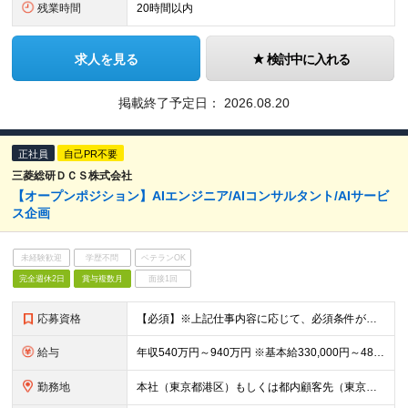
残業時間
20時間以内
求人を見る
検討中に入れる
掲載終了予定日：
2026.08.20
正社員
自己PR不要
三菱総研ＤＣＳ株式会社
【オープンポジション】AIエンジニア/AIコンサルタント/AIサービ
ス企画
未経験歓迎
学歴不問
ベテランOK
完全週休2日
賞与複数月
面接1回
応募資格
【必須】※上記仕事内容に応じて、必須条件が異なります。 ■高等学校卒業以上 ■AIシステム開発・技術検証の場合 ┗AI（生成AI含む）を活用したシステム開発、導入、または利活用の実務経験をお持ちの方
給与
年収540万円～940万円 ※基本給330,000円～489,000円 ※試用期間中の給与・待遇は本採用と同額 ※賃金形態 月給制 ※6ヶ月の試用期間あり（試用期間中の給与・待遇は本採用と同額） ※
勤務地
本社（東京都港区）もしくは都内顧客先（東京都23区内） 【本社】 東京都港区三田三丁目5番19号 東京三田ガーデンタワー ※（変更の範囲）会社の定める場所(テレワークを行う場所を含む)