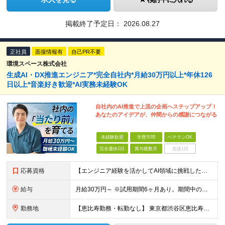
掲載終了予定日：
2026.08.27
正社員
面接情報有
自己PR不要
環境スペース株式会社
生成AI・DX推進エンジニア*完全自社内*月給30万円以上*年休126
日以上*音楽好き歓迎*AI実務未経験OK
自社内のAI推進で上流の企画へステップアップ！
あなたのアイデアが、仲間からの感謝につながる
未経験歓迎
学歴不問
ベテランOK
完全週休2日
賞与複数月
面接1回
応募資格
【エンジニア経験を活かしてAI領域に挑戦したい方、大歓迎！】 ◆AI、IT、DX、プログラミング等を学んだ経験がある方 ◆学歴不問 ＼こんな方にぴったりです／ ◆自分のアイディアで業務を改善し、仲間
給与
月給30万円～ ※試用期間6ヶ月あり。期間中の給与・待遇の差異はありません ※月給には月45時間分の固定残業代（月7万8,000円～）を含みます ※超過分は別途支給します
勤務地
【恵比寿勤務・転勤なし】 東京都渋谷区恵比寿南1-1-9 岩徳ビル 9F (変更の範囲)上記を除く当社関連勤務地