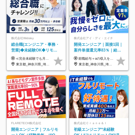
株式会社Widsley
株式会社アイ・ディ・エイチ
総合職(エンジニア・事務・
開発エンジニア｜面接1回｜
営業)◆未経験OK◆リモー
案件単価還元率83％｜給与
トあり◆残業月3h◆服装髪
UP保証｜年休140日｜在宅
≪完全未経験でも月給40万円以上も可能です！≫ -------------- 【1】ITエンジニア 月給26万円～50万円＋プロジェクト手当＋資格手当 【2】IT事務、営業事務 月給26万円～50万円＋プロジェクト手当＋資格手当 ≪【1】【2】共通≫ ★上記給与には固定残業代20時間分(月3万719円～)を含みます。残業が超過した場合は、追加支給します(残業は月平均3時間とほぼ発生しません。残業がなくても、固定残業代は支給されます) ★試用期間6ヵ月あり（期間中は月給23万1000円～。固定残業代20時間分3万719円～を含む／超過分は別途支給） -------------- 【3】SES営業、SaaS営業 月給30万円以上＋インセンティブ＋各種手当 ★上記給与には固定残業代45時間分(月7万6967円～)を含みます。残業が超過した場合は、追加支給します(残業は月平均3時間とほぼ発生しません。残業がなくても、固定残業代は支給されます) ★試用期間6ヵ月あり(期間中も給与や福利厚生は同じです)
前職給与＋αの収入を保証 月給42万円～120万円＋各種手当＋賞与 給与基準が明確かつ高還元です。 一人ひとりが安定した環境のもと、長く活躍できる職場を目指しています。 ※平均年収650万円 ・還元率83％ ・各種手当について 職能手当／職務手当／資格手当／営業手当 など ※前職での経験・能力、給与などを考慮の上、当社規定により優遇いたします ※試用期間あり（3ヶ月／期間中の条件に変動はありません） ※上記金額には固定残業代（78,948円～225,564円/月30時間分）を含みます 超過分は別途全額支給いたします ・年収UPを保証 過去には転職時に〈年収200万円UP〉したエンジニアも在籍しています。入社時だけでなく、入社後も安心の給与水準で働ける環境です。キャリアや技術力が正当に評価されていないと感じていたら、一度面接でお話ししましょう！ 当社では管理職の人数は最低限にし、無駄な管理をしません。その費用削減分を社員の給与に還元しています！
型自由
利用率9割｜独立支援・副業
東京都_神奈川県_埼玉県_千葉県_大阪府_愛知県_北海道_青森県_岩手県_宮城県_秋田県_山形県_福島県_茨城県_栃木県_群馬県_新潟県_山梨県_長野県_富山県_石川県_福井県_静岡県_岐阜県_三重県_兵庫県_京都府_滋賀県_奈良県_和歌山県_広島県_岡山県_鳥取県_島根県_山口県_徳島県_香川県_愛媛県_高知県_福岡県_熊本県_佐賀県_長崎県_大分県_宮崎県_鹿児島県_沖縄県
東京都_神奈川県_埼玉県_千葉県_大阪府_愛知県_北海道_青森県_岩手県_宮城県_秋田県_山形県_福島県_茨城県_栃木県_群馬県_新潟県_山梨県_長野県_富山県_石川県_福井県_静岡県_岐阜県_三重県_兵庫県_京都府_滋賀県_奈良県_和歌山県_広島県_岡山県_鳥取県_島根県_山口県_徳島県_香川県_愛媛県_高知県_福岡県_熊本県_佐賀県_長崎県_大分県_宮崎県_鹿児島県_沖縄県
制度
FLARETECH株式会社
株式会社Ｃｒａｎｅ＆Ｉ
開発エンジニア｜フルリモ
初級エンジニア*未経験