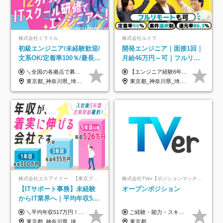
株式会社ミライル
株式会社ルトラ
初級エンジニア/未経験歓迎/
開発エンジニア｜面接1回｜
文系OK/定着率100％/最長1
月給46万円～可｜フルリモ
年の自社ITスクール研修あ
ートも可｜案件選択制｜定
＼全国の各拠点で募集中！／ 給与は以下の通り、勤務地により異なります。 札幌：月給23万円～27万円 仙台：月給22万円～26万円 新潟：月給22万円～26万円 東京：月給26万円～30万円 大阪：月給24万円～29万円 福岡：月給23.5万円～27万円 沖縄：月給21万円～26万円 ◎給与は知識や経験を考慮して決定します。 ◎残業は別途全額支給します。 ◎試用期間12カ月あり（給与は以下の通りです。その他条件に変更はありません） （試用期間の給与） 札幌：月給18.6万円～ 仙台：月給19万円～ 新潟：月給18万円～ 東京：月給22万円～ 大阪：月給20.8万円～ 福岡：月給19万円～ 沖縄：月給18万円～
【エンジニア経験6年以上の方】 月給46万円～100万円（固定残業代含む） ※上記月給には月30時間分の固定残業代（月8万7,400円～月19万円）を含む。超過分は全額支給。 【エンジニア経験4年以上の方】 月給42万円～100万円（固定残業代含む） ※上記月給には月30時間分の固定残業代（月7万9,800円～月19万円）を含む。超過分は全額支給。 【エンジニア経験4年未満の方】 月給38万円～100万円（固定残業代含む） ※上記月給には月30時間分の固定残業代（月7万2,200円～月19万円）を含む。超過分は全額支給。 ※経験、スキル、前職給与などを踏まえて決定。 ◆ルトラの給与制度のポイント！◆ ・社員の95%が入社時に年収UP！最高で300万円UPの実績も ・平均還元率86.3%（交通費・住宅手当・会社負担分の社保も含む） ・人柄やポテンシャルを評価し、スキル以上の希望年収を提示することも ・退職金制度やリファラル手当（平均50万円）あり
り/年休130日
着率96％以上｜副業OK｜住
東京都_神奈川県_埼玉県_千葉県_大阪府_愛知県_北海道_青森県_岩手県_宮城県_秋田県_山形県_福島県_茨城県_栃木県_群馬県_新潟県_山梨県_長野県_富山県_石川県_福井県_静岡県_岐阜県_三重県_兵庫県_京都府_滋賀県_奈良県_和歌山県_広島県_岡山県_鳥取県_島根県_山口県_徳島県_香川県_愛媛県_高知県_福岡県_熊本県_佐賀県_長崎県_大分県_宮崎県_鹿児島県_沖縄県
東京都_神奈川県_埼玉県_千葉県_大阪府_愛知県_北海道_青森県_岩手県_宮城県_秋田県_山形県_福島県_茨城県_栃木県_群馬県_新潟県_山梨県_長野県_富山県_石川県_福井県_静岡県_岐阜県_三重県_兵庫県_京都府_滋賀県_奈良県_和歌山県_広島県_岡山県_鳥取県_島根県_山口県_徳島県_香川県_愛媛県_高知県_福岡県_熊本県_佐賀県_長崎県_大分県_宮崎県_鹿児島県_沖縄県
宅手当
株式会社エスアイイー 【東京プロマーケット上場】
株式会社TVer【ポジションマッチ登録】
【ITサポート事務】未経験
オープンポジション
からIT業界へ｜平均年収517
万円｜ホワイト企業認定｜
＼平均年収517万円！入社5年目まで毎年必ず昇給／ ■賞与年3回 ■年収800万円以上も可 ■入社3年以上の平均年収469.2万円 月給23万2000円以上＋賞与年3回＋各種手当 ☆入社5年目まで最大1万5000円の定期昇給を確約 ┃各種手当充実 ・規定の資格を取得すれば、2000円～5万円を毎月支給（2万4000円～60万円／年） ・研修中に取得した取得率95％の資格でも研修後の給料UP ※月給は年齢・経験・能力を考慮して、優遇いたします ※上記月給金額は固定残業代（20時間/3万1300円円以上）を含み、超過分は別途支給いたします ※試用期間（6ヶ月）は月給に変動はありますが、その他待遇に差異はありません ├入社後1ヶ月～3ヶ月間は、月給20万1900円となります └上記金額は固定残業代（10時間／1万6000円）を含み、超過分は別途支給いたします
ご経験・能力・スキル等により、当社基準にて優遇・相談のうえ決定いたします。
年休134日｜リモートOK
東京都_神奈川県_埼玉県_千葉県_大阪府_愛知県_北海道_青森県_岩手県_宮城県_秋田県_山形県_福島県_茨城県_栃木県_群馬県_新潟県_山梨県_長野県_富山県_石川県_福井県_静岡県_岐阜県_三重県_兵庫県_京都府_滋賀県_奈良県_和歌山県_広島県_岡山県_鳥取県_島根県_山口県_徳島県_香川県_愛媛県_高知県_福岡県_熊本県_佐賀県_長崎県_大分県_宮崎県_鹿児島県_沖縄県
東京都