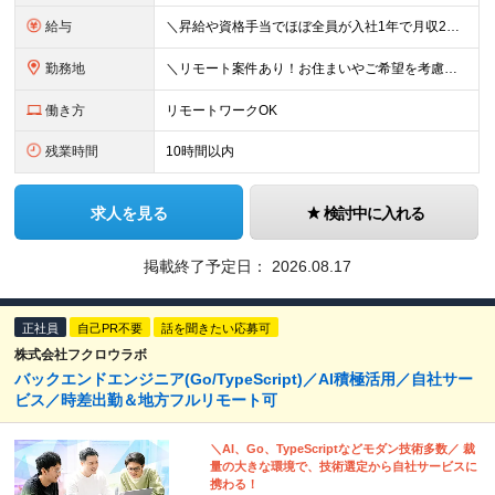
給与
＼昇給や資格手当でほぼ全員が入社1年で月収2万円UP！／ 【経験者】 月給25万円～＋資格手当（1種類につき月1万円以上） 【未経験者】 月給20万円～＋資格手当（1種類につき月1万円以上） ※月
勤務地
＼リモート案件あり！お住まいやご希望を考慮した案件で働ける◎／ 本社または東京・神奈川・千葉・埼玉の各プロジェクト先にて勤務いただきます 【本社】 東京都港区六本木4-8-5 和幸ビル7F ※（
働き方
リモートワークOK
残業時間
10時間以内
求人を見る
検討中に入れる
掲載終了予定日：
2026.08.17
正社員
自己PR不要
話を聞きたい応募可
株式会社フクロウラボ
バックエンドエンジニア(Go/TypeScript)／AI積極活用／自社サー
ビス／時差出勤＆地方フルリモート可
＼AI、Go、TypeScriptなどモダン技術多数／ 裁
量の大きな環境で、技術選定から自社サービスに
携わる！