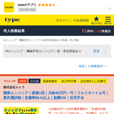
typeのアプリ
インストール
ログイン
会員登録
検討中(
0
)
MENU
21
求人検索結果
件中
1～21
件表示
AIエンジニア・機械学習エンジニア × 産休育休実績ありの転職・求人情報
AIエンジニア・機械学習エンジニア／産・育休実績あり
変更
保存した検索条件
PICK UP!
NEW
正社員
面接情報有
自己PR不要
話を聞きたい応募可
株式会社ルトラ
開発エンジニア｜面接1回｜月給46万円～可｜フルリモートも可｜
案件選択制｜定着率96％以上｜副業OK｜住宅手当
≪月給46万〜×100%案件選択≫ 「生成AIの時
代、ついていくためには…」 その焦り、ルトラ