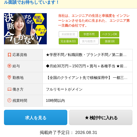
ル面談でお待ちしています！
当社は、エンジニアの生活と幸福度を インフレ
ーションさせるために生まれた、 エンジニア第
一主義の会社です。
未経験歓迎
学歴不問
ベテランOK
完全週休2日
賞与複数月
面接1回
応募資格
★学歴不問／転職回数・ブランク不問／第二新卒も歓迎！ 【応募条件】 エンジニア実務経験がある方 ※領域や担当工程は問いません。 ◎学歴・ブランク・転職回数不問。 ◎選考はWebで完結！即日内定も！
給与
◆月給30万円～150万円＋賞与＋各種手当 ★前職給与保証／スキル・経験により決定します。 ★給与は案件単価に完全連動 ★案件の契約内容や昇給、賞与額はすべて開示いたします。 ※上記給与には、月3
勤務地
【全国のクライアント先で積極採用中】 一都三県／関西／九州／東海を中心に全国の案件をご用意。 ★完全在宅勤務も可！ ★プロジェクトは完全選択制 ★フルリモート案件の選択も可能 【100％希望の案件に
働き方
フルリモートがメイン
残業時間
10時間以内
求人を見る
検討中に入れる
掲載終了予定日：
2026.08.31