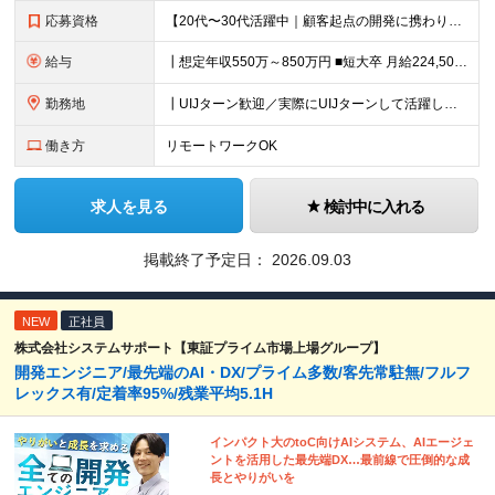
応募資格
【20代〜30代活躍中｜顧客起点の開発に携わりたい方歓迎】 ┃必須条件 ■C言語による組み込み実装経験をお持ちの方 ■既存課題に対し、AIでの現実的な解決方法を要件設計した経験をお持ちの方 ■仕様や要
給与
┃想定年収550万～850万円 ■短大卒 月給224,500円～ ■高専卒 月給262,000円～ ■大学卒 月給287,000円～ ■修士了 月給314,000円～ ■博士了 月給355,
勤務地
┃UIJターン歓迎／実際にUIJターンして活躍している社員多数 ┃マイカー、バイク通勤可 ◇京都・大阪からのアクセスも良好 └京都駅から約20分 └大阪駅から約50分 【草津事業所】 滋賀県草津市
働き方
リモートワークOK
求人を見る
検討中に入れる
掲載終了予定日：
2026.09.03
NEW
正社員
株式会社システムサポート【東証プライム市場上場グループ】
開発エンジニア/最先端のAI・DX/プライム多数/客先常駐無/フルフ
レックス有/定着率95%/残業平均5.1H
インパクト大のtoC向けAIシステム、AIエージェ
ントを活用した最先端DX…最前線で圧倒的な成
長とやりがいを