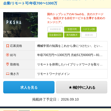
企業/リモート可/年収700〜1300万
国内トップシェアのAI SaaSを、次のステージ
へ。 急拡大する自社サービスを主導する攻めの
エンジニア。
未経験歓迎
学歴不問
ベテランOK
完全週休2日
賞与複数月
面接1回
応募資格
機械学習の知識をこれから身につけたい、という方も歓迎！ ★Webアプリケーションの開発運用経験3年以上 ★MySQL または PostgresSQL の設計、開発、運用経験 ★Git + GitHu
給与
年収700万円〜1300万円 月給51万6000円～81万0000円 ※経験・能力・前給を考慮の上、当社規定により決定します。 ※試用期間3ヵ月あり。期間中の給与・待遇の差異はありません。 ※裁量
勤務地
リモートを併用したハイブリッドワークを取り入れています。 東京都文京区本郷 1-28-10 本郷TKビル (変更の範囲)上記を除く当社関連勤務地
働き方
リモートワークがメイン
求人を見る
検討中に入れる
掲載終了予定日：
2026.09.10