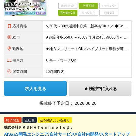
未経験歓迎
学歴不問
ベテランOK
完全週休2日
賞与複数月
面接1回
応募資格
＼20代～30代活躍中◎第二新卒もOK！／ ◆GoまたはTypeScriptでの開発経験3年以上 ◆要件定義・仕様策定のご経験 ◆学歴不問 ～このような方にオススメです～ ・開発部の行動指針に共感し
給与
★想定年収550万～700万円 月給45万9000円～ ※上記には固定残業代：11万9480円(固定残業時間45時間/月)を含みます ※超過分は別途支給します ※試用期間3ヵ月あり。期間中の給与・待
勤務地
★地方フルリモートOK／ハイブリッド勤務が可能！ ★完全自社内勤務／客先常駐一切なし ◆東京都渋谷区南平台町16-28 Daiwa渋谷スクエア 3階 ※(変更の範囲)上記を除く当社関連勤務地
働き方
リモートワークOK
残業時間
20時間以内
求人を見る
検討中に入れる
掲載終了予定日：
2026.08.20
終了間近
正社員
話を聞きたい応募可
株式会社ＰＫＳＨＡＴｅｃｈｎｏｌｏｇｙ
AISaaS開発エンジニア/自社サービス×自社内開発/スタートアップ