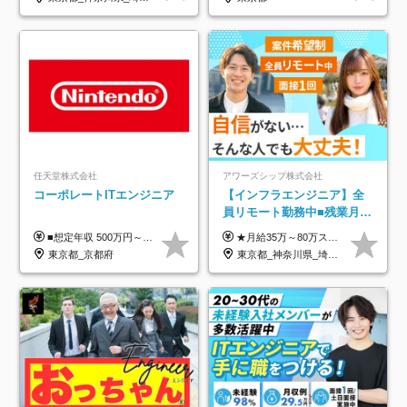
任天堂株式会社
アワーズシップ株式会社
コーポレートITエンジニア
【インフラエンジニア】全
員リモート勤務中■残業月
3h■最大3ヶ月の連休あり■
■想定年収 500万円～900万円 月給制 月給278,000円～ ※残業が発生した場合、残業代を別途全額支給します ※試用期間2ヶ月あり(待遇や給与に差異はありません)
★月給35万～80万スタートも可 【未経験の方】 ■月給26万～80万＋賞与年2回（年2ヶ月分） 【何かしらのインフラエンジニア経験をお持ちの方】 ■月給35万～80万＋賞与年2回（年2ヶ月分） ※スキル・経験などを考慮し決定します ※試用期間6ヶ月あり。期間中は契約社員となります。その他の待遇に差異はありません（試用期間終了後、昇給の可能性あり） ※上記金額には固定残業代（月30時間分／4万9600円～15万2600円）を含みます。超過分は別途支給いたします。 ＼頑張りはインセンティブで還元！／ クライアントに貢献度を評価され、当社のエンジニアが追加で案件に参画することになるなど、会社にとって利益になる行動はしっかり評価します。 会社の成長に貢献できていることを実感でき、「もっと頑張ろう」と思える体制づくりを整えています！
年休126日■20～30代活躍
東京都_京都府
東京都_神奈川県_埼玉県_千葉県_大阪府
中！