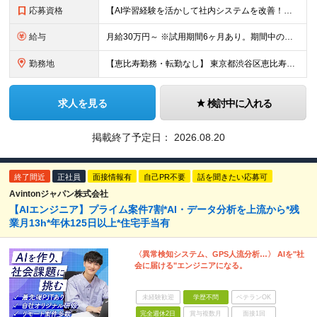
応募資格
【AI学習経験を活かして社内システムを改善！】 ◆AI、IT、DX、プログラミング等を学んだ経験がある方 ◆学歴不問 ＼こんな方にぴったりです／ ◆自分のアイディアで業務を改善し、仲間の役に立ちたい
給与
月給30万円～ ※試用期間6ヶ月あり。期間中の給与・待遇の差異はありません ※月給には月45時間分の固定残業代（月7万8,000円～）を含みます ※超過分は別途支給します
勤務地
【恵比寿勤務・転勤なし】 東京都渋谷区恵比寿南1-1-9 岩徳ビル 9F (変更の範囲)上記を除く当社関連勤務地
求人を見る
検討中に入れる
掲載終了予定日：
2026.08.20
終了間近
正社員
面接情報有
自己PR不要
話を聞きたい応募可
Avintonジャパン株式会社
【AIエンジニア】プライム案件7割*AI・データ分析を上流から*残
業月13h*年休125日以上*住宅手当有
〈異常検知システム、GPS人流分析…〉 AIを"社
会に届ける"エンジニアになる。
未経験歓迎
学歴不問
ベテランOK
完全週休2日
賞与複数月
面接1回