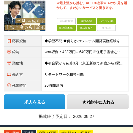
≪最上流から挑む、AI・DX改革≫ AIの知見を活
かして、まだないサービスと働き方を。
未経験歓迎
学歴不問
ベテランOK
完全週休2日
賞与複数月
面接1回
応募資格
◆学歴不問 ◆何らかのシステム開発実務経験をお持ちの方 （目安2年以上／開発言語や担当工程は不問です） ※AI分野における開発業務の経験・知見をお持ちの方は歓迎いたします！ ＜このような方をお待ちし
給与
≪年収例：423万円～640万円※住宅手当含む・残業代除く≫ ◆賞与年4カ月分支給 ※昨年度実績 ◆住宅手当・退職金制度・持株会など各種制度や手当が充実！ 月給24万800円～37万8,050円＋賞
勤務地
◆初台駅から徒歩3分（京王新線で新宿から1駅！） ◆リモートワーク／フリーアドレス制度あり ◆出張転勤なし 【リゾートトラスト 東京本社】 東京都渋谷区代々木4-36-19 リゾートトラスト東京ビル
働き方
リモートワーク相談可能
残業時間
20時間以内
求人を見る
検討中に入れる
掲載終了予定日：
2026.08.27