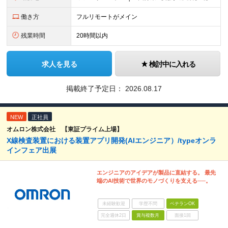
働き方
フルリモートがメイン
残業時間
20時間以内
求人を見る
検討中に入れる
掲載終了予定日：
2026.08.17
NEW
正社員
オムロン株式会社 【東証プライム上場】
X線検査装置における装置アプリ開発(AIエンジニア）/typeオンラ
インフェア出展
エンジニアのアイデアが製品に直結する。 最先
端のAI技術で世界のモノづくりを支える──。
未経験歓迎
学歴不問
ベテランOK
完全週休2日
賞与複数月
面接1回