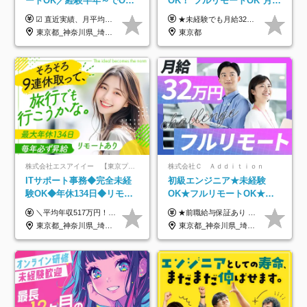
ートOK／経験半年～でOK
OK！*フルリモートOK*月給
／実質還元率80～90%／前
32万～*残業月9.8h*1ヶ月の
☑︎ 直近実績、月平均17,000円の昇給 ☑︎ 前職給与100%保証 ☑︎ 実質還元率80～90% ☑︎ 待機時も給与は満額支給 月給35万円～70万円＋交通費など各種手当 ※想定年収：4,200,000円～10,560,000円 ※経験・能力等を考慮の上で決定します。 ※上記金額には、みなし残業手当（50時間分・104,000円～212,000円）を含みます。超過分は別途追加支給します。 ┗残業時間は月平均10時間、多い時でも20時間程度と安定しております ★単価連動型の給与体系ではないため、万が一待機になってもその間の給与は満額支給しています。 ＜1年間の昇給事例をご紹介！＞ ・20代/フロントエンドエンジニア：月給274,000円→月給362,000円（＋88,000円/月） ・20代/iOSエンジニア：月給237,000円→月給287,000円（＋50,000円/月） ・20代/Androidエンジニア：月給316,000円→月給374,000円（＋58,000円/月） ・30代/Javaエンジニア（上流）：月給340,000円→月給418,000円（＋78,000円/月） ・30代/PMO：月給340,000円→月給418,000円（＋78,000円/月）
★未経験でも月給32万円スタート★ 月収32万円～35万円＋各種手当（資格手当だけで毎月15万の上乗せ実績あり！） ★資格手当豊富！1資格につき最大3万円支給 ★功績手当の導入で、毎月のお給与に上乗せで最大10万円支給している社員も！ ★1回の昇級で年収数十万UPも可 ★ゆくゆくは年収1000万以上も目指せる 年俸384万円～1,162万8,000円（12分割） ※経験・スキルを考慮の上決定します ※上記金額には固定残業代（月30h分・60,800円～66,500円）を含みます ※超過分は別途全額支給します ※試用期間2ヶ月間あり（その他待遇に差異はありません）
給保証／AI系など最先端案
研修*資格取得率100％
東京都_神奈川県_埼玉県_千葉県_大阪府_愛知県_北海道_青森県_岩手県_宮城県_秋田県_山形県_福島県_茨城県_栃木県_群馬県_新潟県_山梨県_長野県_富山県_石川県_福井県_静岡県_岐阜県_三重県_兵庫県_京都府_滋賀県_奈良県_和歌山県_広島県_岡山県_鳥取県_島根県_山口県_徳島県_香川県_愛媛県_高知県_福岡県_熊本県_佐賀県_長崎県_大分県_宮崎県_鹿児島県_沖縄県
東京都
件多数
株式会社エスアイイー 【東京プロマーケット上場】
株式会社Ｃ Ａｄｄｉｔｉｏｎ
ITサポート事務◆完全未経
初級エンジニア★未経験
験OK◆年休134日◆リモー
OK★フルリモートOK★月
トOK◆残業月7h以下◆賞与
給32万円～★残業月10h＆
＼平均年収517万円！入社5年目まで毎年必ず昇給／ ■賞与年3回 ■年収800万円以上も可 ■入社3年以上の平均年収469.2万円 月給23万2000円以上＋賞与年3回＋各種手当 ☆入社5年目まで最大1万5000円の定期昇給を確約 ┃各種手当充実 ・規定の資格を取得すれば、2000円～5万円を毎月支給（2万4000円～60万円／年） ・研修中に取得した取得率95％の資格でも研修後の給料UP ※月給は年齢・経験・能力を考慮して、優遇いたします ※上記月給金額は固定残業代（20時間/3万1300円円以上）を含み、超過分は別途支給いたします ※試用期間（6ヶ月）は月給に変動はありますが、その他待遇に差異はありません ├入社後1ヶ月～3ヶ月間は、月給20万1900円となります └上記金額は固定残業代（10時間／1万6000円）を含み、超過分は別途支給いたします
★前職給与保証あり ★月給32万円以上＋インセンティブあり 月給32万円以上＋インセンティブ＋各種手当 ※上記には固定残業代（月30時間・44,400円～）を含みます ※超過分は別途支給します ※試用期間はございません ★＼成果＝あなたの収入／★ 【1】案件単価ー8万円＝あなたの給与 参画したプロジェクトの案件単価から 一律8万円引いた金額があなたの給与です！ （月給例） ■1人称での構築・小規模な詳細設計 案件単価55万円ー8万円＝月給47万円（還元率85.5%） ■大型案件の設計・構築やプロジェクト管理 案件単価90万円ー8万円＝月給82万円（還元率91.1%） ‥‥‥‥‥‥‥‥‥‥‥‥‥‥‥‥‥‥ 【2】月給の他にも豊富なインセンティブあり 全員が月3～13万円のインセンティブをゲットしています！ ≪インセンティブ制度≫ 稼働している現場で増員・交代が発生し、 当社の人員を配属が決定した際に支給。 ◇C Addition正社員が参画 ：実粗利の10%／毎月 ◇協力会社所属の社員が参画：実粗利の30%／毎月 ≪リファラル制度≫ あなたの知り合いが当社のメンバーになった際に、 毎月1人あたり2万円支給します◎ ‥‥‥‥‥‥‥‥‥‥‥‥‥‥‥‥‥‥
年3回◆5年目まで必ず昇給
年休120日以上★副業可
東京都_神奈川県_埼玉県_千葉県_大阪府_愛知県_北海道_青森県_岩手県_宮城県_秋田県_山形県_福島県_茨城県_栃木県_群馬県_新潟県_山梨県_長野県_富山県_石川県_福井県_静岡県_岐阜県_三重県_兵庫県_京都府_滋賀県_奈良県_和歌山県_広島県_岡山県_鳥取県_島根県_山口県_徳島県_香川県_愛媛県_高知県_福岡県_熊本県_佐賀県_長崎県_大分県_宮崎県_鹿児島県_沖縄県
東京都_神奈川県_埼玉県_千葉県_大阪府_愛知県_北海道_青森県_岩手県_宮城県_秋田県_山形県_福島県_茨城県_栃木県_群馬県_新潟県_山梨県_長野県_富山県_石川県_福井県_静岡県_岐阜県_三重県_兵庫県_京都府_滋賀県_奈良県_和歌山県_広島県_岡山県_鳥取県_島根県_山口県_徳島県_香川県_愛媛県_高知県_福岡県_熊本県_佐賀県_長崎県_大分県_宮崎県_鹿児島県_沖縄県