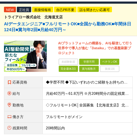
NEW
正社員
面接情報有
自己PR不要
話を聞きたい応募可
トライアロー株式会社 北海道支店
AIデータエンジニア■フルリモートOK■全国から勤務OK■年間休日
124日■賞与年2回■月給40万円～
AIプラットフォームの構築を、AIを駆使して行う
世界中で導入が進む「Dataiku」での基盤刷新プ
ロジェクト
未経験歓迎
学歴不問
ベテランOK
完全週休2日
賞与複数月
面接1回
応募資格
◆学歴不問 ◆下記いずれかのご経験をお持ちの方 ・Webアプリケーション開発の実務経験（目安：7年以上） ・要件定義・基本設計など、上流工程の経験（目安：3年以上） ・Pythonでの開発経験（目安：
給与
月給40万円～61.8万円 ※月20時間分の固定残業代（58,000円～）を含む。超過時間分を別途支給 ※年齢、経験、スキル、前職給与などを考慮のうえ、決定いたします。 ※試用期間6ヶ月あり。期間中
勤務地
◇フルリモートOK│全国募集 【北海道支店】 北海道札幌市中央区南一条西2丁目5番地 ※(変更の範囲)上記を除く当社関連勤務地 ※通勤不要
働き方
フルリモートがメイン
残業時間
20時間以内