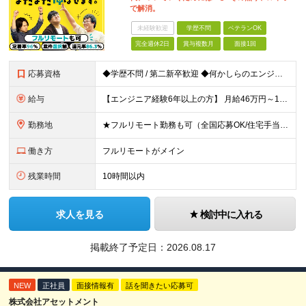
で解消。
未経験歓迎
学歴不問
ベテランOK
完全週休2日
賞与複数月
面接1回
応募資格
◆学歴不問 / 第二新卒歓迎 ◆何かしらのエンジニア経験をお持ちの方 （言語・期間・フェーズ不問） 経験浅めの方も遠慮なくご応募ください！ ■入社前Q＆A ────── ◎実力に見合った報酬が手に
給与
【エンジニア経験6年以上の方】 月給46万円～100万円（固定残業代含む） ※上記月給には月30時間分の固定残業代（月8万7,400円～月19万円）を含む。超過分は全額支給。 【エンジニア経験4年以
勤務地
★フルリモート勤務も可（全国応募OK/住宅手当を支給します） ※案件によって常駐が必要になる場合があります。 ※希望がない限り、転勤はありません ※U・Iターン歓迎 ★ルトラの社員は全国各地で活躍中
働き方
フルリモートがメイン
残業時間
10時間以内
求人を見る
検討中に入れる
掲載終了予定日：
2026.08.17
NEW
正社員
面接情報有
話を聞きたい応募可
株式会社アセットメント