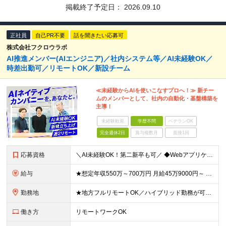
掲載終了予定日：
2026.09.10
正社員
自己PR不要
話を聞きたい応募可
株式会社フクロウラボ
AI推進メンバー(AIエンジニア)／社内システム等／AI未経験OK／
時差出勤可／リモートOK／新設チーム
≪未経験からAIを使いこなすプロへ！≫ 新チー
ムのメンバーとして、社内の自動化・基盤構築を
主導！
未経験歓迎
学歴不問
ベテランOK
完全週休2日
賞与複数月
面接1回
応募資格
＼AI未経験OK！第二新卒も可／ ◆Webアプリケーション開発経験3年以上 ◆学歴不問 ～このような方にオススメです～ ・AIを脅威ではなく「最高のパートナー」と捉えられる方 ・技術に楽しんで興味を
給与
★想定年収550万～700万円 月給45万9000円～ ※上記には固定残業代：11万9480円(固定残業時間45時間/月)を含みます ※超過分は別途支給します ※試用期間3ヵ月あり。期間中の給与・待
勤務地
★地方フルリモートOK／ハイブリッド勤務が可能！ ★完全自社内勤務／客先常駐一切なし ◆東京都渋谷区南平台町16-28 Daiwa渋谷スクエア 3階 ※(変更の範囲)上記を除く当社関連勤務地
働き方
リモートワークOK