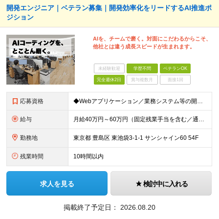
開発エンジニア｜ベテラン募集｜開発効率化をリードするAI推進ポ
ジション
AIを、チームで磨く。対面にこだわるからこそ、
他社とは違う成長スピードが生まれます。
未経験歓迎
学歴不問
ベテランOK
完全週休2日
賞与複数月
面接1回
応募資格
◆Webアプリケーション／業務システム等の開発実務経験：5年以上 ◆AIを活用した開発実務経験：1年以上 ◆日本国内在住の方
給与
月給40万円～60万円（固定残業手当を含む／通勤手当は別途支給） 想定年収480万円～720万円 ※固定残業手当は時間外労働の有無に関わらず40時間相当分、月額9万6千円～14万3千円を支給 （40
勤務地
東京都 豊島区 東池袋3-1-1 サンシャイン60 54F
残業時間
10時間以内
求人を見る
検討中に入れる
掲載終了予定日：
2026.08.20