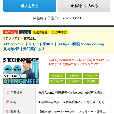
求人を見る
検討中に入れる
掲載終了予定日：
2026.08.20
終了間近
正社員
面接情報有
自己PR不要
Sテクノロジー株式会社
AIエンジニア｜リモート率98％｜ AI Agent開発＆vibe coding｜
賞与年2回｜受託案件あり
≪AI Agent開発案件＆vibe coding案件多数！≫
今すぐ「AIと共存できる」エンジニアに！
未経験歓迎
学歴不問
ベテランOK
完全週休2日
賞与複数月
面接1回
応募資格
★AI Agentの開発経験やvibe codingの実務経験は不問！ ■開発エンジニアとしての実務経験をお持ちの方 ■AI Agentの仕組みを理解している、またはClaude Code、Code
給与
★前職給与保証 ★初年度年収700万円以上も可能 月給34万円～75万円＋賞与年2回＋各種手当 ◎スキルや経験などを考慮。前職から給与アップをお約束します！ ◎上記月給には固定残業代30時間分(6
勤務地
【98％がリモートワーク中！フルリモート案件も豊富】 秋葉原オフィス、福岡オフィス、 リモートワークまたは全国のプロジェクト先にて勤務となります ※転勤はありません ＜本社＞ 東京都台東区台東4-