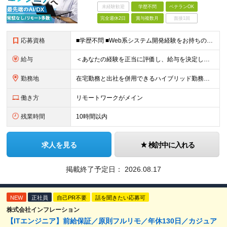
未経験歓迎
学歴不問
ベテランOK
完全週休2日
賞与複数月
面接1回
応募資格
■学歴不問 ■Web系システム開発経験をお持ちの方 ★設計・開発経験～運用保守まで幅広く募集します ★Google Cloud・AWS・Azureなど、クラウド技術は問いませんが、経験・知見が深い方は
給与
＜あなたの経験を正当に評価し、給与を決定します！＞ 想定年収450万円～1,000万円 └月給30万8000円～＋賞与年2回 ◎在宅勤務手当あり ◎交通費100％支給 ◎資格取得奨励制度(一時金/資格
勤務地
在宅勤務と出社を併用できるハイブリッド勤務！ （出社は週1～3日程度ですが、ご希望に合わせて柔軟に対応可能です。） ≪東京オフィス≫ 東京都新宿区西新宿2-6-1 新宿住友ビル26F ※(業務の変
働き方
リモートワークがメイン
残業時間
10時間以内
求人を見る
検討中に入れる
掲載終了予定日：
2026.08.17
NEW
正社員
自己PR不要
話を聞きたい応募可
株式会社インフレーション
【ITエンジニア】前給保証／原則フルリモ／年休130日／カジュア