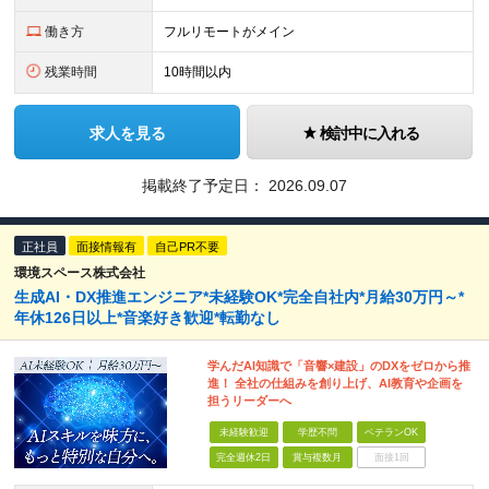
働き方
フルリモートがメイン
残業時間
10時間以内
求人を見る
検討中に入れる
掲載終了予定日：
2026.09.07
正社員
面接情報有
自己PR不要
環境スペース株式会社
生成AI・DX推進エンジニア*未経験OK*完全自社内*月給30万円～*
年休126日以上*音楽好き歓迎*転勤なし
学んだAI知識で「音響×建設」のDXをゼロから推
進！ 全社の仕組みを創り上げ、AI教育や企画を
担うリーダーへ
未経験歓迎
学歴不問
ベテランOK
完全週休2日
賞与複数月
面接1回