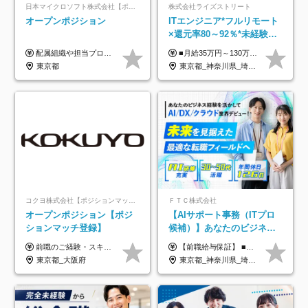
日本マイクロソフト株式会社【ポジションマッチ登録】
株式会社ライズストリート
オープンポジション
ITエンジニア*フルリモート
×還元率80～92％*未経験歓
迎*年休134日*月給35万～*
配属組織や担当プロジェクトにより異なります。 ▼参考情報 ----------------------- 年俸650万～（1/12を月々支給） ※経験、能力を考慮の上、当社規定により優遇いたします。 ※時間外、休日出勤、深夜手当に対する賃金も基本年俸に含みます。
■月給35万円～130万円＋賞与年2回＋各種手当 ※システムエンジニアの経験をお持ちの方は月給41万円以上＋賞与年2回（108万円～）＋手当 ■単価（年収）アップのチャンスは最大年12回 ※残業代は1分単位で100％全額支給。サービス残業などは一切ありません ※試用期間6ヵ月（試用期間中の待遇・給与に差はありません）
定着率100%
東京都
東京都_神奈川県_埼玉県_千葉県_大阪府_愛知県_北海道_青森県_岩手県_宮城県_秋田県_山形県_福島県_茨城県_栃木県_群馬県_新潟県_山梨県_長野県_富山県_石川県_福井県_静岡県_岐阜県_三重県_兵庫県_京都府_滋賀県_奈良県_和歌山県_広島県_岡山県_鳥取県_島根県_山口県_徳島県_香川県_愛媛県_高知県_福岡県_熊本県_佐賀県_長崎県_大分県_宮崎県_鹿児島県_沖縄県
コクヨ株式会社【ポジションマッチ登録】
ＦＴＣ株式会社
オープンポジション【ポジ
【AIサポート事務（ITプロ
ションマッチ登録】
候補）】あなたのビジネス
経験をAI業界で活かす◆IT
前職のご経験・スキル等を考慮して決定します。
【前職給与保証】 ■未経験者： 月給30万円～35万円 ■ローキャリア（経験目安1年程度）： 月給35万円～40万円 ■経験者（経験目安3年以上）： 月給40万円～60万円 ■即戦力（経験目安5年以上）： 月給45万円～80万円 ※上記金額には固定残業代30時間分 【未経験者5万5000円～7万3000円、 ローキャリア6万4000円～7万3000円、 経験者5万8000円～10万9000円、 即戦力8万2000円～14万5000円】を含みます。 ※30時間を超える場合は追加で全額支給します。 ※経験・能力・前職給与などを総合的に評価したうえでご納得いただけるよう個別決定。 未経験者の場合、前職給与とポテンシャルを査定のうえ決定いたします。 ※日本国内でのIT業界経験、または同等の実務経験と能力に応じて決定します。 ※前職給与は日本円かつ、日本国内での実績に基づき評価します。 【納得の評価システム】 ★クォーター毎に査定する評価制度導入！ 明確な評価基準で翌年度年収を上げましょう！ ★評価対象期間に在籍中のほとんどの社員が昇給し 年収アップを実現しています！ ★様々なインセンティブ制度を用意し多角的に正当評価しています！ ※試用期間6カ月（期間中の待遇等に差異なし）
未経験OK◆目指せるコンサ
東京都_大阪府
東京都_神奈川県_埼玉県_千葉県
ル