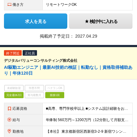
働き方
リモートワークOK
求人を見る
検討中に入れる
掲載終了予定日：
2027.04.29
終了間近
正社員
デジタルバリューコンサルティング株式会社
AI駆動エンジニア｜最新AI技術の検証｜転勤なし｜資格取得補助あ
り｜年休120日
未経験歓迎
学歴不問
ベテランOK
完全週休2日
賞与複数月
面接1回
応募資格
■高専、専門学校卒以上 ■システム設計経験をお持ちの方 ┗業務システム・Webシステムの基本設計〜詳細設計の実務経験（4年以上目安） ┗顧客向け設計書・運用手順書、社内向け検証レポートなど、 対象に
給与
年俸制 560万円～1200万円（12分割して月額支給） ※経験やスキルを考慮して決定します。 ※年額（基本給）：4,606,188円～ ※その他固定手当/月：5,000円 ※固定残業手当/月：82
勤務地
【本社】 東京都新宿区西新宿3-2-9 新宿ワシントンホテルビル本館2F または 東京都千代田区神田錦町2-2-1 KANDA SQUARE 11F Wework または 都内近郊のクライアン