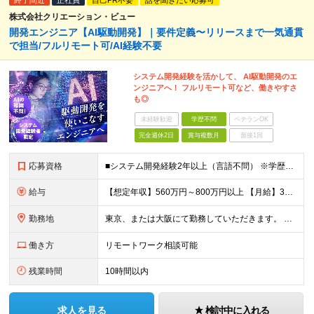
終了間近
正社員
自己PR不要
話を聞きたい応募可
株式会社クリエーション・ビュー
開発エンジニア【AI駆動開発】｜要件定義〜リリースまで一気通貫
で担当/フルリモート可/AI経験不要
システム開発経験を活かして、 AI駆動開発のエ
ンジニアへ！ フルリモート可など、働きやすさ
も◎
未経験歓迎
学歴不問
ベテランOK
完全週休2日
賞与複数月
面接1回
応募資格
■システム開発経験2年以上（言語不問） ※学歴不問 《20代30代のキャリアチェンジの実績有り》 ★AIに関する知識、経験は不要です！（何らかの開発経験は必須） ★WEB開発エンジニアから、AIエン
給与
【想定年収】560万円～800万円以上 【月給】35万円～50万円＋残業代全額支給＋賞与年2回（4ヶ月分） 【残業】残業代全額支給（同ポジション月平均７h程度） 【賞与】年2回（7月、12月） ※経
勤務地
東京、または大阪にて勤務していただきます。 ※転勤はありません ※リモートワーク併用可（詳細は応相談） ≪本社≫ 東京都新宿区新宿4-3-25 TOKYU REIT新宿ビル2F ≪大阪事業所≫ 大
働き方
リモートワーク相談可能
残業時間
10時間以内
求人を見る
検討中に入れる