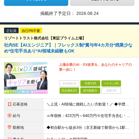
掲載終了予定日：
2026.08.24
正社員
自己PR不要
リゾートトラスト株式会社【東証プライム上場】
社内SE【AIエンジニア】｜フレックス制*賞与年4カ月分*残業少な
め*住宅手当あり*AI領域未経験もOK
上場企業のAI・DX改革を、あなたのキャリアの
第一歩に！
未経験歓迎
学歴不問
ベテランOK
完全週休2日
賞与複数月
面接1回
応募資格
＼上流・AI領域に挑戦したい方歓迎！／ ◆学歴不問 ◆何らかのシステム開発実務経験をお持ちの方 （目安2年以上／開発言語や担当工程は不問です） ※AI分野における開発業務の経験・知見をお持ちの方は歓
給与
≪年収例：423万円～640万円※住宅手当含む・残業代除く≫ ◆賞与年4カ月分支給 ※昨年度実績 ◆住宅手当・退職金制度・持株会など各種制度や手当が充実！ 月給24万800円～37万8,050円＋賞
勤務地
◆初台駅から徒歩3分（京王新線で新宿から1駅！） ◆リモートワーク／フリーアドレス制度あり ◆出張転勤なし 【リゾートトラスト 東京本社】 東京都渋谷区代々木4-36-19 リゾートトラスト東京ビル