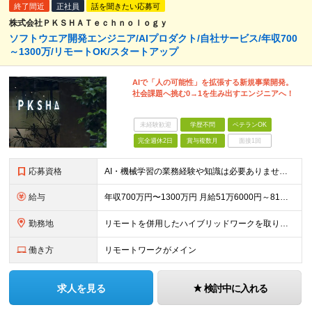
終了間近
正社員
話を聞きたい応募可
株式会社ＰＫＳＨＡＴｅｃｈｎｏｌｏｇｙ
ソフトウエア開発エンジニア/AIプロダクト/自社サービス/年収700
～1300万/リモートOK/スタートアップ
AIで「人の可能性」を拡張する新規事業開発。
社会課題へ挑む0→1を生み出すエンジニアへ！
未経験歓迎
学歴不問
ベテランOK
完全週休2日
賞与複数月
面接1回
応募資格
AI・機械学習の業務経験や知識は必要ありません！新しい領域に興味をもってキャッチアップしていける方は大歓迎です。 ★Webアプリケーション開発経験2年以上(言語は不問です！) ★プロダクトの運用経験
給与
年収700万円〜1300万円 月給51万6000円～81万0000円 ※経験・能力・前給を考慮の上、当社規定により決定します。 ※試用期間3ヵ月あり。期間中の給与・待遇の差異はありません。 ※裁量
勤務地
リモートを併用したハイブリッドワークを取り入れています。 東京都文京区本郷 1-28-10 本郷TKビル (変更の範囲)上記を除く当社関連勤務地
働き方
リモートワークがメイン
求人を見る
検討中に入れる