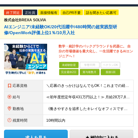
終了間近
正社員
面接情報有
自己PR不要
話を聞きたい応募可
株式会社BREXA SOLVIA
AIエンジニア/未経験OK/20代活躍中/480時間の超実践型研
修/OpenWork評価上位1％/10月入社
数学・統計学のバックグラウンドを武器に。 自
分の市場価値を最大化し、一生活躍できるAIエン
ジニアへ！
未経験歓迎
学歴不問
ベテランOK
完全週休2日
賞与複数月
面接1回
応募資格
＼応募のきっかけはなんでもOK！これまでの経験よりも「ITに興味がある」「前職の経験を活かしてキャリアチェンジしたい」という気持ちを重視しています／ ◆年齢30歳まで（若年層の長期キャリア形成のため
給与
≪初年度想定年収431万円以上！≫ 月給28万7,825円～＋賞与年2回 ※上記金額には月20時間分(3万8,900円～)の見込み残業代を含み、超過した分は別途全額支給します。 ※経験やスキルを考慮
勤務地
《働きやすさを追求したキレイなオフィスです！》 【本社】 東京都新宿区新宿4-3-25 TOKYU REIT新宿ビル8F 【ラーニングセンター】 東京都渋谷区千駄ヶ谷5-32-10 南新宿SKビル6
残業時間
10時間以内
求人を見る
検討中に入れる