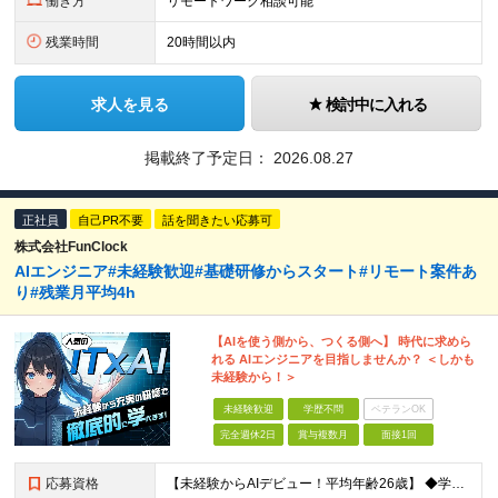
働き方
リモートワーク相談可能
残業時間
20時間以内
求人を見る
検討中に入れる
掲載終了予定日：
2026.08.27
正社員
自己PR不要
話を聞きたい応募可
株式会社FunClock
AIエンジニア#未経験歓迎#基礎研修からスタート#リモート案件あ
り#残業月平均4h
【AIを使う側から、つくる側へ】 時代に求めら
れる AIエンジニアを目指しませんか？ ＜しかも
未経験から！＞
未経験歓迎
学歴不問
ベテランOK
完全週休2日
賞与複数月
面接1回
応募資格
【未経験からAIデビュー！平均年齢26歳】 ◆学歴不問 ◆職種・業種未経験歓迎 ◆第二新卒歓迎 ＼下記に当てはまるあなたをお待ちしています！／ □AIを「つかう側」から「つくる側」になりたい方 □未