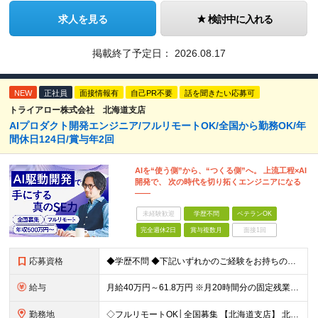
求人を見る
検討中に入れる
掲載終了予定日：
2026.08.17
NEW
正社員
面接情報有
自己PR不要
話を聞きたい応募可
トライアロー株式会社 北海道支店
AIプロダクト開発エンジニア/フルリモートOK/全国から勤務OK/年
間休日124日/賞与年2回
AIを“使う側”から、“つくる側”へ。 上流工程×AI
開発で、 次の時代を切り拓くエンジニアになる
――
未経験歓迎
学歴不問
ベテランOK
完全週休2日
賞与複数月
面接1回
応募資格
◆学歴不問 ◆下記いずれかのご経験をお持ちの方 ・Webアプリケーション開発の実務経験（目安：7年以上） ・要件定義・基本設計など、上流工程の経験（目安：3年以上） ・Pythonでの開発経験（目安：
給与
月給40万円～61.8万円 ※月20時間分の固定残業代（58,000円～）を含む。超過時間分を別途支給 ※年齢、経験、スキル、前職給与などを考慮のうえ、決定いたします。 ※試用期間6ヶ月あり。期間中
勤務地
◇フルリモートOK│全国募集 【北海道支店】 北海道札幌市中央区南一条西2丁目5番地 ※(変更の範囲)上記を除く当社関連勤務地 ※通勤不要