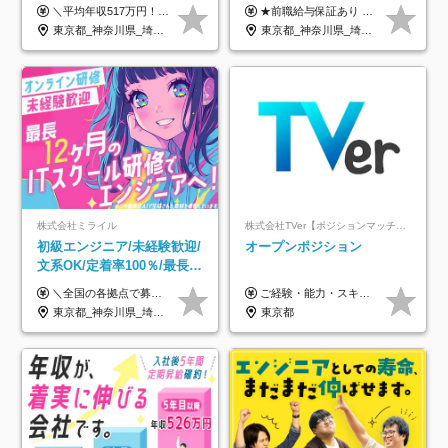
トOK◆残業月7h以下◆賞与
給32万円～★残業月10h＆
＼平均年収517万円！入社5年目まで毎年必ず昇給／ ■賞与年3回 ■年収800万円以上も可 ■入社3年以上の平均年収469.2万円 月給23万2000円以上＋賞与年3回＋各種手当 ☆入社5年目まで最大1万5000円の定期昇給を確約 ┃各種手当充実 ・規定の資格を取得すれば、2000円～5万円を毎月支給（2万4000円～60万円／年） ・研修中に取得した取得率95％の資格でも研修後の給料UP ※月給は年齢・経験・能力を考慮して、優遇いたします ※上記月給金額は固定残業代（20時間/3万1300円円以上）を含み、超過分は別途支給いたします ※試用期間（6ヶ月）は月給に変動はありますが、その他待遇に差異はありません ├入社後1ヶ月～3ヶ月間は、月給20万1900円となります └上記金額は固定残業代（10時間／1万6000円）を含み、超過分は別途支給いたします
★前職給与保証あり ★月給32万円以上＋インセンティブあり 月給32万円以上＋インセンティブ＋各種手当 ※上記には固定残業代（月30時間・44,400円～）を含みます ※超過分は別途支給します ※試用期間はございません ★＼成果＝あなたの収入／★ 【1】案件単価ー8万円＝あなたの給与 参画したプロジェクトの案件単価から 一律8万円引いた金額があなたの給与です！ （月給例） ■1人称での構築・小規模な詳細設計 案件単価55万円ー8万円＝月給47万円（還元率85.5%） ■大型案件の設計・構築やプロジェクト管理 案件単価90万円ー8万円＝月給82万円（還元率91.1%） ‥‥‥‥‥‥‥‥‥‥‥‥‥‥‥‥‥‥ 【2】月給の他にも豊富なインセンティブあり 全員が月3～13万円のインセンティブをゲットしています！ ≪インセンティブ制度≫ 稼働している現場で増員・交代が発生し、 当社の人員を配属が決定した際に支給。 ◇C Addition正社員が参画 ：実粗利の10%／毎月 ◇協力会社所属の社員が参画：実粗利の30%／毎月 ≪リファラル制度≫ あなたの知り合いが当社のメンバーになった際に、 毎月1人あたり2万円支給します◎ ‥‥‥‥‥‥‥‥‥‥‥‥‥‥‥‥‥‥
年3回◆5年目まで必ず昇給
年休120日以上★副業可
東京都_神奈川県_埼玉県_千葉県_大阪府_愛知県_北海道_青森県_岩手県_宮城県_秋田県_山形県_福島県_茨城県_栃木県_群馬県_新潟県_山梨県_長野県_富山県_石川県_福井県_静岡県_岐阜県_三重県_兵庫県_京都府_滋賀県_奈良県_和歌山県_広島県_岡山県_鳥取県_島根県_山口県_徳島県_香川県_愛媛県_高知県_福岡県_熊本県_佐賀県_長崎県_大分県_宮崎県_鹿児島県_沖縄県
東京都_神奈川県_埼玉県_千葉県_大阪府_愛知県_北海道_青森県_岩手県_宮城県_秋田県_山形県_福島県_茨城県_栃木県_群馬県_新潟県_山梨県_長野県_富山県_石川県_福井県_静岡県_岐阜県_三重県_兵庫県_京都府_滋賀県_奈良県_和歌山県_広島県_岡山県_鳥取県_島根県_山口県_徳島県_香川県_愛媛県_高知県_福岡県_熊本県_佐賀県_長崎県_大分県_宮崎県_鹿児島県_沖縄県
株式会社ミライル
株式会社TVer【ポジションマッチ登録】
初級エンジニア/未経験歓迎/
オープンポジション
文系OK/定着率100％/最長1
年の自社ITスクール研修あ
＼全国の各拠点で募集中！／ 給与は以下の通り、勤務地により異なります。 札幌：月給23万円～27万円 仙台：月給22万円～26万円 新潟：月給22万円～26万円 東京：月給26万円～30万円 大阪：月給24万円～29万円 福岡：月給23.5万円～27万円 沖縄：月給21万円～26万円 ◎給与は知識や経験を考慮して決定します。 ◎残業は別途全額支給します。 ◎試用期間12カ月あり（給与は以下の通りです。その他条件に変更はありません） （試用期間の給与） 札幌：月給18.6万円～ 仙台：月給19万円～ 新潟：月給18万円～ 東京：月給22万円～ 大阪：月給20.8万円～ 福岡：月給19万円～ 沖縄：月給18万円～
ご経験・能力・スキル等により、当社基準にて優遇・相談のうえ決定いたします。
り/年休130日
東京都_神奈川県_埼玉県_千葉県_大阪府_愛知県_北海道_青森県_岩手県_宮城県_秋田県_山形県_福島県_茨城県_栃木県_群馬県_新潟県_山梨県_長野県_富山県_石川県_福井県_静岡県_岐阜県_三重県_兵庫県_京都府_滋賀県_奈良県_和歌山県_広島県_岡山県_鳥取県_島根県_山口県_徳島県_香川県_愛媛県_高知県_福岡県_熊本県_佐賀県_長崎県_大分県_宮崎県_鹿児島県_沖縄県
東京都