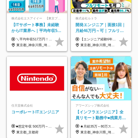
株式会社エスアイイー 【東京プロマーケット上場】
株式会社ルトラ
【ITサポート事務】未経験
開発エンジニア｜面接1回｜
からIT業界へ｜平均年収517
月給46万円～可｜フルリモ
万円｜ホワイト企業認定｜
ートも可｜案件選択制｜定
＼平均年収517万円！入社5年目まで毎年必ず昇給／ ■賞与年3回 ■年収800万円以上も可 ■入社3年以上の平均年収469.2万円 月給23万2000円以上＋賞与年3回＋各種手当 ☆入社5年目まで最大1万5000円の定期昇給を確約 ┃各種手当充実 ・規定の資格を取得すれば、2000円～5万円を毎月支給（2万4000円～60万円／年） ・研修中に取得した取得率95％の資格でも研修後の給料UP ※月給は年齢・経験・能力を考慮して、優遇いたします ※上記月給金額は固定残業代（20時間/3万1300円円以上）を含み、超過分は別途支給いたします ※試用期間（6ヶ月）は月給に変動はありますが、その他待遇に差異はありません ├入社後1ヶ月～3ヶ月間は、月給20万1900円となります └上記金額は固定残業代（10時間／1万6000円）を含み、超過分は別途支給いたします
【エンジニア経験6年以上の方】 月給46万円～100万円（固定残業代含む） ※上記月給には月30時間分の固定残業代（月8万7,400円～月19万円）を含む。超過分は全額支給。 【エンジニア経験4年以上の方】 月給42万円～100万円（固定残業代含む） ※上記月給には月30時間分の固定残業代（月7万9,800円～月19万円）を含む。超過分は全額支給。 【エンジニア経験4年未満の方】 月給38万円～100万円（固定残業代含む） ※上記月給には月30時間分の固定残業代（月7万2,200円～月19万円）を含む。超過分は全額支給。 ※経験、スキル、前職給与などを踏まえて決定。 ◆ルトラの給与制度のポイント！◆ ・社員の95%が入社時に年収UP！最高で300万円UPの実績も ・平均還元率86.3%（交通費・住宅手当・会社負担分の社保も含む） ・人柄やポテンシャルを評価し、スキル以上の希望年収を提示することも ・退職金制度やリファラル手当（平均50万円）あり
年休134日｜リモートOK
着率96％以上｜副業OK｜住
東京都_神奈川県_埼玉県_千葉県_大阪府_愛知県_北海道_青森県_岩手県_宮城県_秋田県_山形県_福島県_茨城県_栃木県_群馬県_新潟県_山梨県_長野県_富山県_石川県_福井県_静岡県_岐阜県_三重県_兵庫県_京都府_滋賀県_奈良県_和歌山県_広島県_岡山県_鳥取県_島根県_山口県_徳島県_香川県_愛媛県_高知県_福岡県_熊本県_佐賀県_長崎県_大分県_宮崎県_鹿児島県_沖縄県
東京都_神奈川県_埼玉県_千葉県_大阪府_愛知県_北海道_青森県_岩手県_宮城県_秋田県_山形県_福島県_茨城県_栃木県_群馬県_新潟県_山梨県_長野県_富山県_石川県_福井県_静岡県_岐阜県_三重県_兵庫県_京都府_滋賀県_奈良県_和歌山県_広島県_岡山県_鳥取県_島根県_山口県_徳島県_香川県_愛媛県_高知県_福岡県_熊本県_佐賀県_長崎県_大分県_宮崎県_鹿児島県_沖縄県
宅手当
任天堂株式会社
アワーズシップ株式会社
コーポレートITエンジニア
【インフラエンジニア】全
員リモート勤務中■残業月
3h■最大3ヶ月の連休あり■
■想定年収 500万円～900万円 月給制 月給278,000円～ ※残業が発生した場合、残業代を別途全額支給します ※試用期間2ヶ月あり(待遇や給与に差異はありません)
★月給35万～80万スタートも可 【未経験の方】 ■月給26万～80万＋賞与年2回（年2ヶ月分） 【何かしらのインフラエンジニア経験をお持ちの方】 ■月給35万～80万＋賞与年2回（年2ヶ月分） ※スキル・経験などを考慮し決定します ※試用期間6ヶ月あり。期間中は契約社員となります。その他の待遇に差異はありません（試用期間終了後、昇給の可能性あり） ※上記金額には固定残業代（月30時間分／4万9600円～15万2600円）を含みます。超過分は別途支給いたします。 ＼頑張りはインセンティブで還元！／ クライアントに貢献度を評価され、当社のエンジニアが追加で案件に参画することになるなど、会社にとって利益になる行動はしっかり評価します。 会社の成長に貢献できていることを実感でき、「もっと頑張ろう」と思える体制づくりを整えています！
年休126日■20～30代活躍
東京都_京都府
東京都_神奈川県_埼玉県_千葉県_大阪府
中！