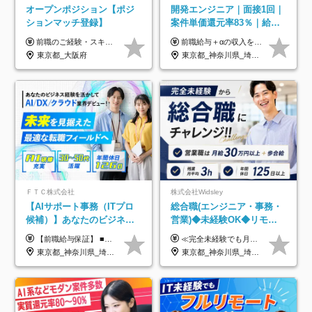
オープンポジション【ポジ
開発エンジニア｜面接1回｜
ションマッチ登録】
案件単価還元率83％｜給与
UP保証｜年休140日｜在宅
前職のご経験・スキル等を考慮して決定します。
前職給与＋αの収入を保証 月給42万円～120万円＋各種手当＋賞与 給与基準が明確かつ高還元です。 一人ひとりが安定した環境のもと、長く活躍できる職場を目指しています。 ※平均年収650万円 ・還元率83％ ・各種手当について 職能手当／職務手当／資格手当／営業手当 など ※前職での経験・能力、給与などを考慮の上、当社規定により優遇いたします ※試用期間あり（3ヶ月／期間中の条件に変動はありません） ※上記金額には固定残業代（78,948円～225,564円/月30時間分）を含みます 超過分は別途全額支給いたします ・年収UPを保証 過去には転職時に〈年収200万円UP〉したエンジニアも在籍しています。入社時だけでなく、入社後も安心の給与水準で働ける環境です。キャリアや技術力が正当に評価されていないと感じていたら、一度面接でお話ししましょう！ 当社では管理職の人数は最低限にし、無駄な管理をしません。その費用削減分を社員の給与に還元しています！
利用率9割｜独立支援・副業
東京都_大阪府
東京都_神奈川県_埼玉県_千葉県_大阪府_愛知県_北海道_青森県_岩手県_宮城県_秋田県_山形県_福島県_茨城県_栃木県_群馬県_新潟県_山梨県_長野県_富山県_石川県_福井県_静岡県_岐阜県_三重県_兵庫県_京都府_滋賀県_奈良県_和歌山県_広島県_岡山県_鳥取県_島根県_山口県_徳島県_香川県_愛媛県_高知県_福岡県_熊本県_佐賀県_長崎県_大分県_宮崎県_鹿児島県_沖縄県
制度
ＦＴＣ株式会社
株式会社Widsley
【AIサポート事務（ITプロ
総合職(エンジニア・事務・
候補）】あなたのビジネス
営業)◆未経験OK◆リモー
経験をAI業界で活かす◆IT
トあり◆残業月3h◆服装髪
【前職給与保証】 ■未経験者： 月給30万円～35万円 ■ローキャリア（経験目安1年程度）： 月給35万円～40万円 ■経験者（経験目安3年以上）： 月給40万円～60万円 ■即戦力（経験目安5年以上）： 月給45万円～80万円 ※上記金額には固定残業代30時間分 【未経験者5万5000円～7万3000円、 ローキャリア6万4000円～7万3000円、 経験者5万8000円～10万9000円、 即戦力8万2000円～14万5000円】を含みます。 ※30時間を超える場合は追加で全額支給します。 ※経験・能力・前職給与などを総合的に評価したうえでご納得いただけるよう個別決定。 未経験者の場合、前職給与とポテンシャルを査定のうえ決定いたします。 ※日本国内でのIT業界経験、または同等の実務経験と能力に応じて決定します。 ※前職給与は日本円かつ、日本国内での実績に基づき評価します。 【納得の評価システム】 ★クォーター毎に査定する評価制度導入！ 明確な評価基準で翌年度年収を上げましょう！ ★評価対象期間に在籍中のほとんどの社員が昇給し 年収アップを実現しています！ ★様々なインセンティブ制度を用意し多角的に正当評価しています！ ※試用期間6カ月（期間中の待遇等に差異なし）
≪完全未経験でも月給40万円以上も可能です！≫ -------------- 【1】ITエンジニア 月給26万円～50万円＋プロジェクト手当＋資格手当 【2】IT事務、営業事務 月給26万円～50万円＋プロジェクト手当＋資格手当 ≪【1】【2】共通≫ ★上記給与には固定残業代20時間分(月3万719円～)を含みます。残業が超過した場合は、追加支給します(残業は月平均3時間とほぼ発生しません。残業がなくても、固定残業代は支給されます) ★試用期間6ヵ月あり（期間中は月給23万1000円～。固定残業代20時間分3万719円～を含む／超過分は別途支給） -------------- 【3】SES営業、SaaS営業 月給30万円以上＋インセンティブ＋各種手当 ★上記給与には固定残業代45時間分(月7万6967円～)を含みます。残業が超過した場合は、追加支給します(残業は月平均3時間とほぼ発生しません。残業がなくても、固定残業代は支給されます) ★試用期間6ヵ月あり(期間中も給与や福利厚生は同じです)
未経験OK◆目指せるコンサ
型自由
東京都_神奈川県_埼玉県_千葉県
東京都_神奈川県_埼玉県_千葉県_大阪府_愛知県_北海道_青森県_岩手県_宮城県_秋田県_山形県_福島県_茨城県_栃木県_群馬県_新潟県_山梨県_長野県_富山県_石川県_福井県_静岡県_岐阜県_三重県_兵庫県_京都府_滋賀県_奈良県_和歌山県_広島県_岡山県_鳥取県_島根県_山口県_徳島県_香川県_愛媛県_高知県_福岡県_熊本県_佐賀県_長崎県_大分県_宮崎県_鹿児島県_沖縄県
ル