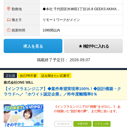
勤務地
◆本社 千代田区外神田1丁目16-8 GEEKS AKIHABARA 3階 ◆リモートワーク者多数 ※上記を除く当社関連勤務地
働き方
リモートワークがメイン
残業時間
10時間以内
求人を見る
検討中に入れる
掲載終了予定日：
2026.09.07
正社員
自己PR不要
話を聞きたい応募可
株式会社ONE WILL
【インフラエンジニア】◆案件希望実現率100%！◆設計構築・ク
ラウドへ／「ホワイト認定企業」／昨年度離職率0％
《インフラエンジニアの“我慢”をゼロに。》 あ
の頃描いた"設計者の夢"、まだ間に合います。
未経験歓迎
学歴不問
ベテランOK