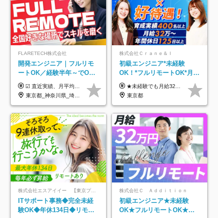
FLARETECH株式会社
株式会社Ｃｒａｎｅ＆Ｉ
開発エンジニア｜フルリモ
初級エンジニア*未経験
ートOK／経験半年～でOK
OK！*フルリモートOK*月給
／実質還元率80～90%／前
32万～*残業月9.8h*1ヶ月の
☑︎ 直近実績、月平均17,000円の昇給 ☑︎ 前職給与100%保証 ☑︎ 実質還元率80～90% ☑︎ 待機時も給与は満額支給 月給35万円～70万円＋交通費など各種手当 ※想定年収：4,200,000円～10,560,000円 ※経験・能力等を考慮の上で決定します。 ※上記金額には、みなし残業手当（50時間分・104,000円～212,000円）を含みます。超過分は別途追加支給します。 ┗残業時間は月平均10時間、多い時でも20時間程度と安定しております ★単価連動型の給与体系ではないため、万が一待機になってもその間の給与は満額支給しています。 ＜1年間の昇給事例をご紹介！＞ ・20代/フロントエンドエンジニア：月給274,000円→月給362,000円（＋88,000円/月） ・20代/iOSエンジニア：月給237,000円→月給287,000円（＋50,000円/月） ・20代/Androidエンジニア：月給316,000円→月給374,000円（＋58,000円/月） ・30代/Javaエンジニア（上流）：月給340,000円→月給418,000円（＋78,000円/月） ・30代/PMO：月給340,000円→月給418,000円（＋78,000円/月）
★未経験でも月給32万円スタート★ 月収32万円～35万円＋各種手当（資格手当だけで毎月15万の上乗せ実績あり！） ★資格手当豊富！1資格につき最大3万円支給 ★功績手当の導入で、毎月のお給与に上乗せで最大10万円支給している社員も！ ★1回の昇級で年収数十万UPも可 ★ゆくゆくは年収1000万以上も目指せる 年俸384万円～1,162万8,000円（12分割） ※経験・スキルを考慮の上決定します ※上記金額には固定残業代（月30h分・60,800円～66,500円）を含みます ※超過分は別途全額支給します ※試用期間2ヶ月間あり（その他待遇に差異はありません）
給保証／AI系など最先端案
研修*資格取得率100％
東京都_神奈川県_埼玉県_千葉県_大阪府_愛知県_北海道_青森県_岩手県_宮城県_秋田県_山形県_福島県_茨城県_栃木県_群馬県_新潟県_山梨県_長野県_富山県_石川県_福井県_静岡県_岐阜県_三重県_兵庫県_京都府_滋賀県_奈良県_和歌山県_広島県_岡山県_鳥取県_島根県_山口県_徳島県_香川県_愛媛県_高知県_福岡県_熊本県_佐賀県_長崎県_大分県_宮崎県_鹿児島県_沖縄県
東京都
件多数
株式会社エスアイイー 【東京プロマーケット上場】
株式会社Ｃ Ａｄｄｉｔｉｏｎ
ITサポート事務◆完全未経
初級エンジニア★未経験
験OK◆年休134日◆リモー
OK★フルリモートOK★月