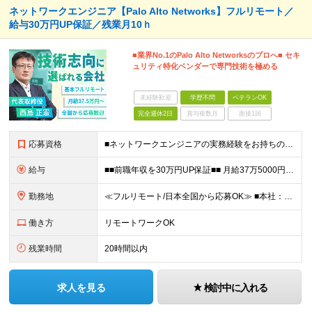
ネットワークエンジニア【Palo Alto Networks】フルリモート／
給与30万円UP保証／残業月10ｈ
■業界No.1のPalo Alto Networksのプロへ■ セキ
ュリティ特化ベンダーで専門技術を極める
未経験歓迎
学歴不問
ベテランOK
完全週休2日
賞与複数月
面接1回
応募資格
■ネットワークエンジニアの実務経験をお持ちの方 ■インフラエンジニアの実務経験をお持ちの方 ■学歴不問・第二新卒歓迎 「Palo Alto Networksに関わりスキルアップしたい」 「AI時代で
給与
■■前職年収を30万円UP保証■■ 月給37万5000円～83万3400円＋各種手当 ※経験・年齢を考慮の上、決定します。 ※月給額には20時間相当（44,500円～98,400円）のみなし残業手当
勤務地
≪フルリモート/日本全国から応募OK≫ ■本社：東京都新宿区下宮比町2-26 KDX飯田橋ビル3F ※業務拡大につき、移転したばかりの新オフィス ※転勤なし ※週1回程度の出社がございます（地方在住
働き方
リモートワークOK
残業時間
20時間以内
求人を見る
検討中に入れる