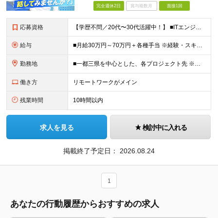
完全週休2日
賞与複数月
面接1回
応募資格
【学歴不問／20代〜30代活躍中！】 ■ITエンジニア経験をお持ちの方（年数やフェーズは不問！） ★運用保守のみの経験でも大歓迎です！ 「これから上流工程にステップアップしたい」 「AWS・Azur
給与
■月給30万円～70万円＋各種手当 ※経験・スキル・前職給与を最大限考慮のうえ決定いたします。 ※固定残業代：30時間分/56,250円～ ※試用期間はありません。 ★充実の各種手当・補助あり！ ・
勤務地
■一都三県を中心とした、各プロジェクト先 ※リモートワーク率約70％！週2～3日のハイブリッド勤務がメインです。 ハイブリッド：約50%（週に数日リモート＋出社の組み合わせ） フルリモート：約20％
働き方
リモートワークがメイン
残業時間
10時間以内
求人を見る
検討中に入れる
掲載終了予定日：
2026.08.24
1
あなたの行動履歴からおすすめの求人