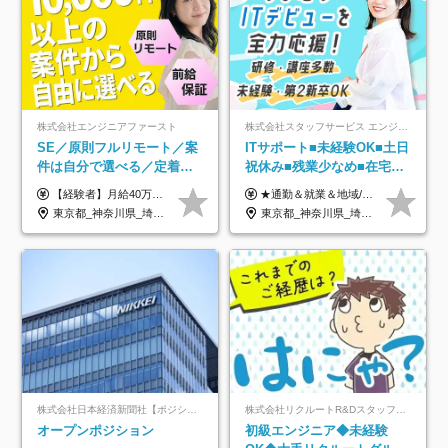
株式会社エンジニアファースト
株式会社スタッフサービス エンジニアリング事業本部
SE／原則フルリモート／案
ITサポート■未経験OK■土日
件は自分で選べる／定着率
祝休み■残業少なめ■在宅実
93%／20～30代活躍中！
績あり■約900種類のスキル
【経験者】月給40万円～120万円(固定残業代含む)+各種手当 ★前職給与の総収入額を100％保証｜還元率84％〜100％ ★20代の平均年収570万円 ※月給には、みなし残業手当(月30時間／5万8000円以上)を含みます 超過分は別途追加支給 ※固定残業代は、時間外労働の有無に関わらず30時間分を、月5万8000円~15万7000円支給 ※上記を超える時間外労働分は追加で支給 【未経験者】月給21万円以上＋各種手当 固定残業なし(残業代発生分全額支給) ※6ヶ月の試用期間あり（※条件に変動なし） ▼単価連動性×還元率は84％～100％で収入の大幅UPが可能！ ・案件単価が月50万円の場合：年収417万円 ・案件単価が月70万円の場合：年収584万円 ・案件単価が月100万円の場合：年収834万円 ＜モデル年収＞ ▼400万円～500万円(入社初年度) ▼542万円～626万円(入社2年) ▼667万円～700万円(入社3年） ▼709万円～801万円(入社5年）
★通勤＆就業＆地域/住宅＆役職手当あり ★残業代は全額支給 ★選べる給与制度あり！ ■東京・神奈川・千葉・埼玉勤務の場合 月給24.5万円～55万円＋諸手当 （残業代は全額支給） (20,000円の地域/住宅手当込み) ■愛知・京都・大阪・兵庫勤務の場合 月給24万円以上＋諸手当 （残業代は全額支給） (15,000円の地域/住宅手当込み) ■茨城・栃木・群馬・静岡・三重・滋賀・広島・福岡勤務の場合 月給23.5万円以上＋諸手当 （残業代は全額支給） (10,000円の地域/住宅手当込み) ■北海道・宮城・山梨・長野・岐阜・奈良・和歌山・岡山勤務の場合 月給23万円以上＋諸手当 （残業代は全額支給） (5,000円の地域/住宅手当込み) ■その他のエリア勤務の場合 月給22.5万円以上＋諸手当 （残業代は全額支給） ※経験や能力を考慮し、当社規定により優遇します 【昇給：年一回実施】 【選べる給与制度】 ★収入を重視する方に… 「変動型人事制度」の選択も可能（派遣先からの評価に応じて収入アップ！） ※年2回のタイミングで希望者と面談の上決定します。
アップ講座あり■全国募集
東京都_神奈川県_埼玉県_千葉県_大阪府_愛知県_北海道_青森県_岩手県_宮城県_秋田県_山形県_福島県_茨城県_栃木県_群馬県_新潟県_山梨県_長野県_富山県_石川県_福井県_静岡県_岐阜県_三重県_兵庫県_京都府_滋賀県_奈良県_和歌山県_広島県_岡山県_鳥取県_島根県_山口県_徳島県_香川県_愛媛県_高知県_福岡県_熊本県_佐賀県_長崎県_大分県_宮崎県_鹿児島県_沖縄県
東京都_神奈川県_埼玉県_千葉県_大阪府_愛知県_北海道_岩手県_宮城県_山形県_福島県_茨城県_栃木県_群馬県_山梨県_長野県_富山県_石川県_静岡県_岐阜県_三重県_兵庫県_京都府_滋賀県_奈良県_広島県_岡山県_山口県_愛媛県_福岡県_熊本県_長崎県
株式会社日本経済新聞社【ポジションマッチ登録】
株式会社リクルートR&Dスタッフィング【リクルートグループ】
オープンポジション
初級エンジニア◆未経験