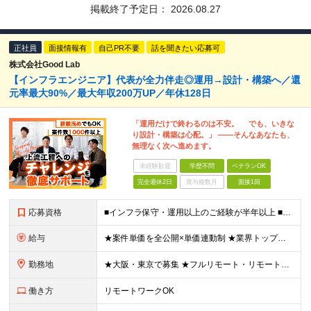
掲載終了予定日：
2026.08.27
正社員
面接情報有
自己PR不要
話を聞きたい応募可
株式会社Good Lab
【インフラエンジニア】代表が全力伴走◎運用→設計・構築へ／還
元率最大90%／最大年収200万UP／年休128日
「運用だけで終わるのは不安。 でも、いきな
り設計・構築は心配。」 ——そんなあなたも、
無理なく次へ進めます。
未経験歓迎
学歴不問
ベテランOK
完全週休2日
賞与複数月
面接1回
応募資格
■インフラ保守・運用以上のご経験が半年以上 ■学歴不問/ブランクOK ※運用・保守／テスター／デバッガー／キッティングのみの経験でもOKです。 《 こんな気持ちがあれば、まず話しましょう！ 》 ・
給与
★案件単価を全公開×単価連動制 ★業界トップクラスの還元率（75％～90％） ★年収200万円UPの実績あり！ 月給35～85万円（固定残業代含む）＋賞与年1回＋各種手当 ※固定残業代は、時間外労働
勤務地
★大阪・東京で募集 ★フルリモート・リモートワークOK ★出社派も大歓迎！駅チカオフィスで通勤ラクラク ★会社都合の転勤なし ■大阪本社 大阪府大阪市北区西天満5丁目16-3 西天満ファイブビル 6
働き方
リモートワークOK