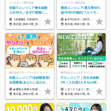
ランスタッド株式会社
イリオスター株式会社
初級ITエンジニア◆未経験
開発エンジニア/還元率80%
入社98％／必ずIT業務に配
超/年収UP確約/フルリモ
属／月収例29.5万円／Web
OK/年休130日/平均残業7h/
【首都圏】月収例29.5万円（月給26万円＋諸手当） 【東海・関西】月収例28.5万円（月給25万円＋諸手当） 【九州】月収例26万円（月給23万円＋諸手当） ※経験・スキル・前職給与を踏まえ、総合的に判断して決定します。 例：首都圏 月収例31万円（月給27万円＋諸手当） ◆各種手当 ・通勤手当（上限4万円まで） ・残業代手当（1分単位で全額支給） ※固定残業代制は採用しておりません ・深夜勤務手当 ・資格取得支援（ランクに応じてお祝い金1万円～10万円を支給） ◆昇給：年1回 ◆補足 ・研修中1ヶ月間は、時給1670円となります。 ・試用期間6ヶ月あり。その間の待遇に変更はありません。 ※詳細は面接時にご案内します。
★平均150万～200万円年収UPを実現！ ★前職給与を100％保証！ ★案件内容の開示・明確な評価体制あり ⇒クライアント評価で即昇給を実現したケースも◎ ★年12回（毎月昇給チャンスあり） ■月給35万円～103万円 ※経験・能力・前職給与を考慮し、決定 ※上記給与には月30時間分(6万6500円以上)の固定残業代が含まれます。超過分は手当として別途支給します ※試用期間3ヶ月あり(期間中の給与・待遇面に差異はありません) ▼収入アップの実例をご紹介 ───────────── ★働き方改革をした30代男性（PG） 子どもが生まれたばかりなのに、忙しい現場で残業も月50～60時間が当たり前。 ⇒残業ほぼゼロ＆週3リモートの働き方に！しかも給与もアップ！ ★収入アップした30代男性（PM） 子供が3人いて家計も苦しく、残業代で稼ぐ日々… ⇒残業をたくさんしていた年収額より、100万円以上アップしました！
面接1回／土日面接可/SE
約2万件の案件から選択
東京都_神奈川県_埼玉県_千葉県_大阪府_愛知県_兵庫県_京都府_福岡県
東京都_神奈川県_埼玉県_千葉県_大阪府_愛知県_北海道_青森県_岩手県_宮城県_秋田県_山形県_福島県_茨城県_栃木県_群馬県_新潟県_山梨県_長野県_富山県_石川県_福井県_静岡県_岐阜県_三重県_兵庫県_京都府_滋賀県_奈良県_和歌山県_広島県_岡山県_鳥取県_島根県_山口県_徳島県_香川県_愛媛県_高知県_福岡県_熊本県_佐賀県_長崎県_大分県_宮崎県_鹿児島県_沖縄県
株式会社スタッフサービス エンジニアリング事業本部
株式会社まぁぶるずワークス
初級エンジニア/未経験歓迎/
ITエンジニア｜完全未経験
全国募集/あなたに合わせた
OK｜入社後3カ月Java研修
オリジナル研修をご用
｜リモート率8割以上｜充実
★通勤＆就業＆地域/住宅＆役職手当あり ★残業代は全額支給 ★選べる給与制度あり！ ■東京・神奈川・千葉・埼玉勤務の場合 月給24.5万円～55万円＋諸手当 （残業代は全額支給） (20,000円の地域/住宅手当込み) ■愛知・京都・大阪・兵庫勤務の場合 月給24万円以上＋諸手当 （残業代は全額支給） (15,000円の地域/住宅手当込み) ■茨城・栃木・群馬・静岡・三重・滋賀・広島・福岡勤務の場合 月給23.5万円以上＋諸手当 （残業代は全額支給） (10,000円の地域/住宅手当込み) ■北海道・宮城・山梨・長野・岐阜・奈良・和歌山・岡山勤務の場合 月給23万円以上＋諸手当 （残業代は全額支給） (5,000円の地域/住宅手当込み) ■その他のエリア勤務の場合 月給22.5万円以上＋諸手当 （残業代は全額支給） ※経験や能力を考慮し、当社規定により優遇します 【昇給：年一回実施】 【選べる給与制度】 ★収入を重視する方に… 「変動型人事制度」の選択も可能（派遣先からの評価に応じて収入アップ！） ※年2回のタイミングで希望者と面談の上決定します。
＼ボーナスあり！初年度から年収300万円以上／ ■月給25万円～35万円＋残業代全額支給＋各種手当＋賞与年1回 ◎経験・年齢・スキルなどを考慮し、できるだけ優遇します ◎試用期間中(3カ月)は契約社員で、月給21万円＋諸手当になります。 (試用期間中は残業が発生しません。その他の待遇に変更はありません) ----------------- ＼3つの評価軸！実力次第で早期収入アップ！／ 【1】スキル(IT理解、実装力、設計) 【2】実務力(現場評価、コミュ力、品質) 【3】姿勢(自走力、意欲、責任感) この3つの評価軸で、3カ月ごとに評価。社内グレードにより、給与が決まる明確な仕組みです。何ができれば給与が上がるのか分かりやすく、実力や努力次第で早期に収入を増やせます！ 【固定残業代について】 なし（残業代は、実際の労働時間に応じて別途全額支給）
意/AI・IoT/残業平均8時間
のキャリア支援｜残業月10h
東京都_神奈川県_埼玉県_千葉県_大阪府_愛知県_北海道_岩手県_宮城県_山形県_福島県_茨城県_栃木県_群馬県_山梨県_長野県_富山県_石川県_静岡県_岐阜県_三重県_兵庫県_京都府_滋賀県_奈良県_広島県_岡山県_山口県_愛媛県_福岡県_熊本県_長崎県
東京都_神奈川県_埼玉県_千葉県_大阪府_愛知県_北海道_青森県_岩手県_宮城県_秋田県_山形県_福島県_茨城県_栃木県_群馬県_新潟県_山梨県_長野県_富山県_石川県_福井県_静岡県_岐阜県_三重県_兵庫県_京都府_滋賀県_奈良県_和歌山県_広島県_岡山県_鳥取県_島根県_山口県_徳島県_香川県_愛媛県_高知県_福岡県_熊本県_佐賀県_長崎県_大分県_宮崎県_鹿児島県_沖縄県