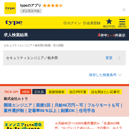
typeのアプリ
インストール
ログイン
会員登録
検討中(
0
)
MENU
4
求人検索結果
件中
1～4
件表示
セキュリティエンジニア × 栃木県の転職・求人情報
セキュリティエンジニア／栃木県
変更
保存した検索条件
PICK UP!
NEW
正社員
面接情報有
自己PR不要
話を聞きたい応募可
株式会社ルトラ
開発エンジニア｜面接1回｜月給46万円～可｜フルリモートも可｜
案件選択制｜定着率96％以上｜副業OK｜住宅手当
≪月給46万〜×100%案件選択≫ 「生成AIの時
代、ついていくためには…」 その焦り、ルトラ