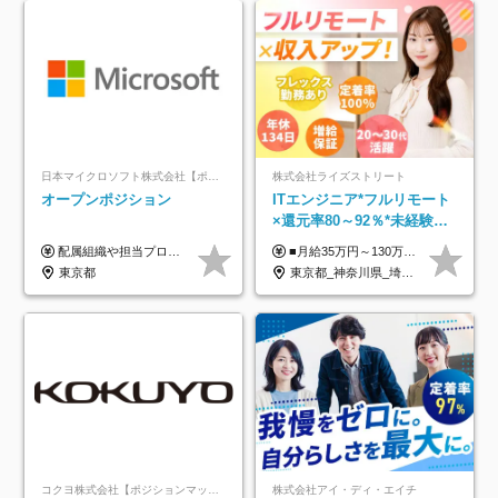
日本マイクロソフト株式会社【ポジションマッチ登録】
株式会社ライズストリート
オープンポジション
ITエンジニア*フルリモート
×還元率80～92％*未経験歓
迎*年休134日*月給35万～*
配属組織や担当プロジェクトにより異なります。 ▼参考情報 ----------------------- 年俸650万～（1/12を月々支給） ※経験、能力を考慮の上、当社規定により優遇いたします。 ※時間外、休日出勤、深夜手当に対する賃金も基本年俸に含みます。
■月給35万円～130万円＋賞与年2回＋各種手当 ※システムエンジニアの経験をお持ちの方は月給41万円以上＋賞与年2回（108万円～）＋手当 ■単価（年収）アップのチャンスは最大年12回 ※残業代は1分単位で100％全額支給。サービス残業などは一切ありません ※試用期間6ヵ月（試用期間中の待遇・給与に差はありません）
定着率100%
東京都
東京都_神奈川県_埼玉県_千葉県_大阪府_愛知県_北海道_青森県_岩手県_宮城県_秋田県_山形県_福島県_茨城県_栃木県_群馬県_新潟県_山梨県_長野県_富山県_石川県_福井県_静岡県_岐阜県_三重県_兵庫県_京都府_滋賀県_奈良県_和歌山県_広島県_岡山県_鳥取県_島根県_山口県_徳島県_香川県_愛媛県_高知県_福岡県_熊本県_佐賀県_長崎県_大分県_宮崎県_鹿児島県_沖縄県
コクヨ株式会社【ポジションマッチ登録】
株式会社アイ・ディ・エイチ