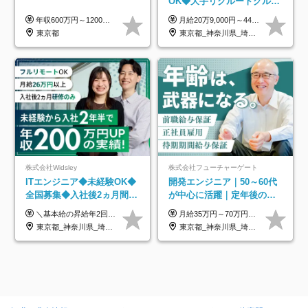
OK◆大手リクルートグルー
プ正社員◆独自の教育体制
年収600万円～1200万円 ※上記年収は、想定年収です。住居費補助、子手当などの各種手当を含む金額です。 ※経験・能力等を考慮の上、当社規定により決定します。
月給20万9,000円～44万円 ※試用期間6カ月あり（期間中の待遇に変更なし） ※経験・能力・前給を考慮の上、決定いたします ※時間外手当100％支給 ※派遣就業先が変更となる場合には、就業規則、労使協定等に基づき賃金が変更となる可能性があります
◆住宅手当制度あり/s
東京都
東京都_神奈川県_埼玉県_千葉県_大阪府_愛知県_青森県_岩手県_宮城県_秋田県_山形県_福島県_茨城県_栃木県_群馬県_山梨県_長野県_福井県_静岡県_岐阜県_三重県_兵庫県_京都府_滋賀県_奈良県_広島県_岡山県_山口県_香川県_福岡県_熊本県_佐賀県_長崎県_大分県_宮崎県_鹿児島県
株式会社Widsley
株式会社フューチャーゲート
ITエンジニア◆未経験OK◆
開発エンジニア｜50～60代
全国募集◆入社後2ヵ月間は
が中心に活躍｜定年後の給
研修のみ◆フルリモート
与減ナシ｜年収50万円アッ
＼基本給の昇給年2回＆プロジェクト手当による昇給年12回！！／ 【経験者の場合】 月給33万円～70万円＋プロジェクト手当＋資格手当 ★スキルや経験を考慮の上、優遇します ★上記給与には固定残業代20時間分(月4万3883円～)を含みます。残業が超過した場合は、追加支給します(残業は月平均3時間とほぼ発生しません。残業がなくても、固定残業代は支給されます) ★試用期間中も、月給や福利厚生等は同じです ---------- 【未経験者の場合】 月給26万円～50万円＋プロジェクト手当＋資格手当 ★スキルや経験を考慮の上、優遇します ★上記給与には固定残業代20時間分(月3万719円～)を含みます。残業が超過した場合は、追加支給します(残業は月平均3時間とほぼ発生しません。残業がなくても、固定残業代は支給されます) ★試用期間6ヵ月あり ・1ヶ月目～：月給23万円～ ・2ヶ月目～6ヶ月目：月給23万円～＋プロジェクト手当1～3万円 （上記給与にはそれぞれ固定残業代20時間分(月3万719円～)を含み、超過した場合は追加支給します。） ---------- 【プロジェクト手当について】 参画するプロジェクトの単価に応じて毎月の歩合給を支給します 業界内でもトップクラスの高還元です！
月給35万円～70万円（固定残業代30時間分63,869円～を含む）+賞与年1回 ※30時間を超える分は別途支給します ●これまでのご経験・スキル・前職給与をできる限り考慮します ●待機期間も給与を100％支給します ●試用期間中も給与や福利厚生は同じです ≪年収を維持しながら長く働けます！≫ 一般的な企業では55歳や60歳を機に年収が下がりますが、 当社は役職などではなく「スキルや経験」で評価。 エンジニアとして長く働きながら あなたにふさわしい年収を維持できます！
OK◆残業月3h◆服装髪型自
プ実績／昇給率92％（直近3
東京都_神奈川県_埼玉県_千葉県_大阪府_愛知県_北海道_青森県_岩手県_宮城県_秋田県_山形県_福島県_茨城県_栃木県_群馬県_新潟県_山梨県_長野県_富山県_石川県_福井県_静岡県_岐阜県_三重県_兵庫県_京都府_滋賀県_奈良県_和歌山県_広島県_岡山県_鳥取県_島根県_山口県_徳島県_香川県_愛媛県_高知県_福岡県_熊本県_佐賀県_長崎県_大分県_宮崎県_鹿児島県_沖縄県
東京都_神奈川県_埼玉県_千葉県
由
年）