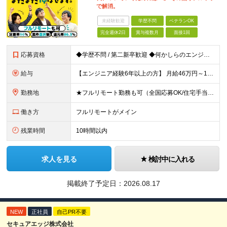
で解消。
未経験歓迎
学歴不問
ベテランOK
完全週休2日
賞与複数月
面接1回
応募資格
◆学歴不問 / 第二新卒歓迎 ◆何かしらのエンジニア経験をお持ちの方 （言語・期間・フェーズ不問） 経験浅めの方も遠慮なくご応募ください！ ■入社前Q＆A ────── ◎実力に見合った報酬が手に
給与
【エンジニア経験6年以上の方】 月給46万円～100万円（固定残業代含む） ※上記月給には月30時間分の固定残業代（月8万7,400円～月19万円）を含む。超過分は全額支給。 【エンジニア経験4年以
勤務地
★フルリモート勤務も可（全国応募OK/住宅手当を支給します） ※案件によって常駐が必要になる場合があります。 ※希望がない限り、転勤はありません ※U・Iターン歓迎 ★ルトラの社員は全国各地で活躍中
働き方
フルリモートがメイン
残業時間
10時間以内
求人を見る
検討中に入れる
掲載終了予定日：
2026.08.17
NEW
正社員
自己PR不要
セキュアエッジ株式会社