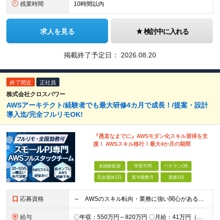
残業時間
10時間以内
求人を見る
検討中に入れる
掲載終了予定日：
2026.08.20
終了間近
正社員
株式会社クロスパワー
AWSアーキテクト/経験者でも最大研修4カ月で成長！/提案・設計
導入迄/完全フルリモOK!
『愚直なまでに』AWSモダン化スキル習得を支
援！ AWSスキル移行！最大4か月の期間
未経験歓迎
学歴不問
ベテランOK
完全週休2日
賞与複数月
面接1回
応募資格
～ AWSのスキル転向・業務に強い関心がある方、仲間になりませんか？ ～ 【必須条件】 ・学歴不問 ・Webシステム構築経験がある方 ・インフラ、アーキテクチャーの理解、関心がある方 ◆賞与年2回
給与
〇年収：550万円～820万円 〇月給：41万円（固定残業100,898円含）～ 60万円（固定残業152,929円含）＋賞与＋資格手当 ※固定残業は45時間（当社の平均残業は8時間です）。 万が一