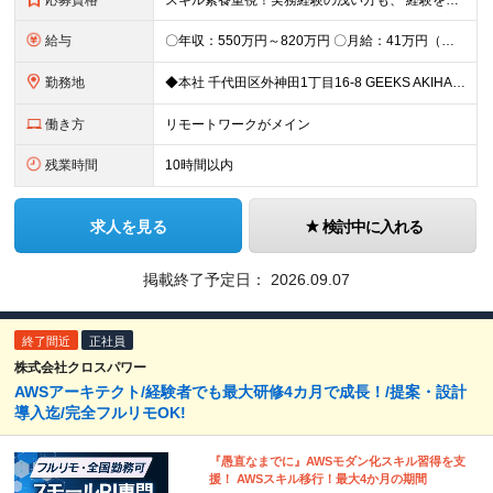
応募資格
スキル素養重視！実務経験の浅い方も、 経験を活かしたい中堅層も、幅広く歓迎します！ ・学歴不問 ・システム運用、構築、開発経験または相当の見識がある方 ◆賞与年2回有◆20～50代まで幅広い年代が
給与
〇年収：550万円～820万円 〇月給：41万円（固定残業100,898円含）～ 60万円（固定残業152,929円含）＋賞与＋資格手当 ※固定残業は45時間（当社の平均残業は8時間です）。 万が一
勤務地
◆本社 千代田区外神田1丁目16-8 GEEKS AKIHABARA 3階 ◆リモートワーク者多数 ※上記を除く当社関連勤務地
働き方
リモートワークがメイン
残業時間
10時間以内
求人を見る
検討中に入れる
掲載終了予定日：
2026.09.07
終了間近
正社員
株式会社クロスパワー
AWSアーキテクト/経験者でも最大研修4カ月で成長！/提案・設計
導入迄/完全フルリモOK!
『愚直なまでに』AWSモダン化スキル習得を支
援！ AWSスキル移行！最大4か月の期間