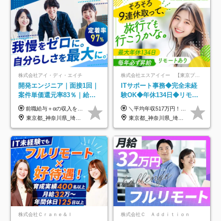
株式会社アイ・ディ・エイチ
株式会社エスアイイー 【東京プロマーケット上場】
開発エンジニア｜面接1回｜
ITサポート事務◆完全未経
案件単価還元率83％｜給与
験OK◆年休134日◆リモー
UP保証｜年休140日｜在宅
トOK◆残業月7h以下◆賞与
前職給与＋αの収入を保証 月給42万円～120万円＋各種手当＋賞与 給与基準が明確かつ高還元です。 一人ひとりが安定した環境のもと、長く活躍できる職場を目指しています。 ※平均年収650万円 ・還元率83％ ・各種手当について 職能手当／職務手当／資格手当／営業手当 など ※前職での経験・能力、給与などを考慮の上、当社規定により優遇いたします ※試用期間あり（3ヶ月／期間中の条件に変動はありません） ※上記金額には固定残業代（78,948円～225,564円/月30時間分）を含みます 超過分は別途全額支給いたします ・年収UPを保証 過去には転職時に〈年収200万円UP〉したエンジニアも在籍しています。入社時だけでなく、入社後も安心の給与水準で働ける環境です。キャリアや技術力が正当に評価されていないと感じていたら、一度面接でお話ししましょう！ 当社では管理職の人数は最低限にし、無駄な管理をしません。その費用削減分を社員の給与に還元しています！
＼平均年収517万円！入社5年目まで毎年必ず昇給／ ■賞与年3回 ■年収800万円以上も可 ■入社3年以上の平均年収469.2万円 月給23万2000円以上＋賞与年3回＋各種手当 ☆入社5年目まで最大1万5000円の定期昇給を確約 ┃各種手当充実 ・規定の資格を取得すれば、2000円～5万円を毎月支給（2万4000円～60万円／年） ・研修中に取得した取得率95％の資格でも研修後の給料UP ※月給は年齢・経験・能力を考慮して、優遇いたします ※上記月給金額は固定残業代（20時間/3万1300円円以上）を含み、超過分は別途支給いたします ※試用期間（6ヶ月）は月給に変動はありますが、その他待遇に差異はありません ├入社後1ヶ月～3ヶ月間は、月給20万1900円となります └上記金額は固定残業代（10時間／1万6000円）を含み、超過分は別途支給いたします
利用率9割｜独立支援・副業
年3回◆5年目まで必ず昇給
東京都_神奈川県_埼玉県_千葉県_大阪府_愛知県_北海道_青森県_岩手県_宮城県_秋田県_山形県_福島県_茨城県_栃木県_群馬県_新潟県_山梨県_長野県_富山県_石川県_福井県_静岡県_岐阜県_三重県_兵庫県_京都府_滋賀県_奈良県_和歌山県_広島県_岡山県_鳥取県_島根県_山口県_徳島県_香川県_愛媛県_高知県_福岡県_熊本県_佐賀県_長崎県_大分県_宮崎県_鹿児島県_沖縄県
東京都_神奈川県_埼玉県_千葉県_大阪府_愛知県_北海道_青森県_岩手県_宮城県_秋田県_山形県_福島県_茨城県_栃木県_群馬県_新潟県_山梨県_長野県_富山県_石川県_福井県_静岡県_岐阜県_三重県_兵庫県_京都府_滋賀県_奈良県_和歌山県_広島県_岡山県_鳥取県_島根県_山口県_徳島県_香川県_愛媛県_高知県_福岡県_熊本県_佐賀県_長崎県_大分県_宮崎県_鹿児島県_沖縄県
制度
株式会社Ｃｒａｎｅ＆Ｉ
株式会社Ｃ Ａｄｄｉｔｉｏｎ