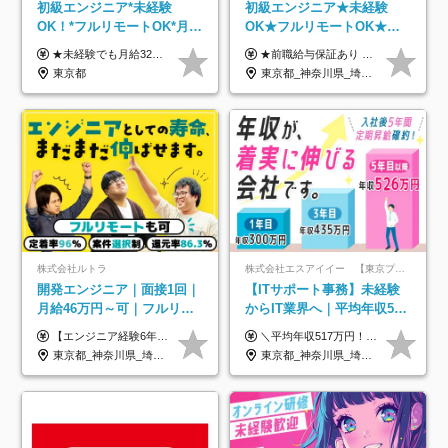
初級エンジニア*未経験
初級エンジニア★未経験
OK！*フルリモートOK*月給
OK★フルリモートOK★月
32万～*残業月9.8h*1ヶ月の
給32万円～★残業月10h＆
★未経験でも月給32万円スタート★ 月収32万円～35万円＋各種手当（資格手当だけで毎月15万の上乗せ実績あり！） ★資格手当豊富！1資格につき最大3万円支給 ★功績手当の導入で、毎月のお給与に上乗せで最大10万円支給している社員も！ ★1回の昇級で年収数十万UPも可 ★ゆくゆくは年収1000万以上も目指せる 年俸384万円～1,162万8,000円（12分割） ※経験・スキルを考慮の上決定します ※上記金額には固定残業代（月30h分・60,800円～66,500円）を含みます ※超過分は別途全額支給します ※試用期間2ヶ月間あり（その他待遇に差異はありません）
★前職給与保証あり ★月給32万円以上＋インセンティブあり 月給32万円以上＋インセンティブ＋各種手当 ※上記には固定残業代（月30時間・44,400円～）を含みます ※超過分は別途支給します ※試用期間はございません ★＼成果＝あなたの収入／★ 【1】案件単価ー8万円＝あなたの給与 参画したプロジェクトの案件単価から 一律8万円引いた金額があなたの給与です！ （月給例） ■1人称での構築・小規模な詳細設計 案件単価55万円ー8万円＝月給47万円（還元率85.5%） ■大型案件の設計・構築やプロジェクト管理 案件単価90万円ー8万円＝月給82万円（還元率91.1%） ‥‥‥‥‥‥‥‥‥‥‥‥‥‥‥‥‥‥ 【2】月給の他にも豊富なインセンティブあり 全員が月3～13万円のインセンティブをゲットしています！ ≪インセンティブ制度≫ 稼働している現場で増員・交代が発生し、 当社の人員を配属が決定した際に支給。 ◇C Addition正社員が参画 ：実粗利の10%／毎月 ◇協力会社所属の社員が参画：実粗利の30%／毎月 ≪リファラル制度≫ あなたの知り合いが当社のメンバーになった際に、 毎月1人あたり2万円支給します◎ ‥‥‥‥‥‥‥‥‥‥‥‥‥‥‥‥‥‥
研修*資格取得率100％
年休120日以上★副業可
東京都
東京都_神奈川県_埼玉県_千葉県_大阪府_愛知県_北海道_青森県_岩手県_宮城県_秋田県_山形県_福島県_茨城県_栃木県_群馬県_新潟県_山梨県_長野県_富山県_石川県_福井県_静岡県_岐阜県_三重県_兵庫県_京都府_滋賀県_奈良県_和歌山県_広島県_岡山県_鳥取県_島根県_山口県_徳島県_香川県_愛媛県_高知県_福岡県_熊本県_佐賀県_長崎県_大分県_宮崎県_鹿児島県_沖縄県
株式会社ルトラ
株式会社エスアイイー 【東京プロマーケット上場】
開発エンジニア｜面接1回｜
【ITサポート事務】未経験
月給46万円～可｜フルリモ
からIT業界へ｜平均年収517
ートも可｜案件選択制｜定
万円｜ホワイト企業認定｜
【エンジニア経験6年以上の方】 月給46万円～100万円（固定残業代含む） ※上記月給には月30時間分の固定残業代（月8万7,400円～月19万円）を含む。超過分は全額支給。 【エンジニア経験4年以上の方】 月給42万円～100万円（固定残業代含む） ※上記月給には月30時間分の固定残業代（月7万9,800円～月19万円）を含む。超過分は全額支給。 【エンジニア経験4年未満の方】 月給38万円～100万円（固定残業代含む） ※上記月給には月30時間分の固定残業代（月7万2,200円～月19万円）を含む。超過分は全額支給。 ※経験、スキル、前職給与などを踏まえて決定。 ◆ルトラの給与制度のポイント！◆ ・社員の95%が入社時に年収UP！最高で300万円UPの実績も ・平均還元率86.3%（交通費・住宅手当・会社負担分の社保も含む） ・人柄やポテンシャルを評価し、スキル以上の希望年収を提示することも ・退職金制度やリファラル手当（平均50万円）あり
＼平均年収517万円！入社5年目まで毎年必ず昇給／ ■賞与年3回 ■年収800万円以上も可 ■入社3年以上の平均年収469.2万円 月給23万2000円以上＋賞与年3回＋各種手当 ☆入社5年目まで最大1万5000円の定期昇給を確約 ┃各種手当充実 ・規定の資格を取得すれば、2000円～5万円を毎月支給（2万4000円～60万円／年） ・研修中に取得した取得率95％の資格でも研修後の給料UP ※月給は年齢・経験・能力を考慮して、優遇いたします ※上記月給金額は固定残業代（20時間/3万1300円円以上）を含み、超過分は別途支給いたします ※試用期間（6ヶ月）は月給に変動はありますが、その他待遇に差異はありません ├入社後1ヶ月～3ヶ月間は、月給20万1900円となります └上記金額は固定残業代（10時間／1万6000円）を含み、超過分は別途支給いたします
着率96％以上｜副業OK｜住
年休134日｜リモートOK
東京都_神奈川県_埼玉県_千葉県_大阪府_愛知県_北海道_青森県_岩手県_宮城県_秋田県_山形県_福島県_茨城県_栃木県_群馬県_新潟県_山梨県_長野県_富山県_石川県_福井県_静岡県_岐阜県_三重県_兵庫県_京都府_滋賀県_奈良県_和歌山県_広島県_岡山県_鳥取県_島根県_山口県_徳島県_香川県_愛媛県_高知県_福岡県_熊本県_佐賀県_長崎県_大分県_宮崎県_鹿児島県_沖縄県
東京都_神奈川県_埼玉県_千葉県_大阪府_愛知県_北海道_青森県_岩手県_宮城県_秋田県_山形県_福島県_茨城県_栃木県_群馬県_新潟県_山梨県_長野県_富山県_石川県_福井県_静岡県_岐阜県_三重県_兵庫県_京都府_滋賀県_奈良県_和歌山県_広島県_岡山県_鳥取県_島根県_山口県_徳島県_香川県_愛媛県_高知県_福岡県_熊本県_佐賀県_長崎県_大分県_宮崎県_鹿児島県_沖縄県
宅手当