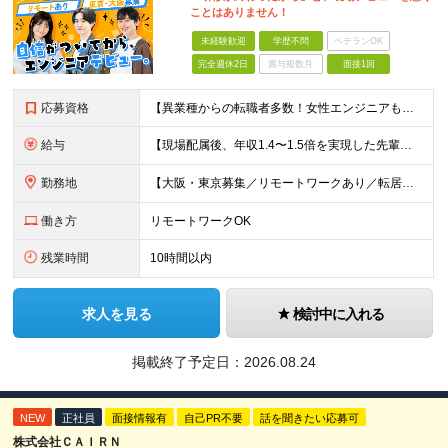
ことはありません！
未経験歓迎
学歴不問
ベテランOK
完全週休2日
賞与複数月
面接1回
応募資格
【異業種からの転職者多数！女性エンジニアも活躍中】 ◆学歴不問 ◆未経験OK ≪こんな方を歓迎しています≫ ◎未経験から成長できる環境で活躍したい方 ◎大学やスクールでIT系のスキルを学んだことのあ
給与
【現場配属後、年収1.4〜1.5倍を実現した先輩も！残業代全額支給】 ◆給与は経験やスキルに応じて決定します ◆年俸制250万円～350万円（1/12を月々支給） ≪年収UPの例≫ ◎飲食業からのキ
勤務地
【大阪・東京募集／リモートワークあり／転居を伴う転勤なし】 東京本社、大阪事務所、または東京23区内・関西（大阪・兵庫）の各クライアント先勤務 ◆入社後、約1年間はクライアント先ではなく 自社内（東
働き方
リモートワークOK
残業時間
10時間以内
求人を見る
検討中に入れる
掲載終了予定日：
2026.08.24
NEW
正社員
面接情報有
自己PR不要
話を聞きたい応募可
株式会社ＣＡＩＲＮ