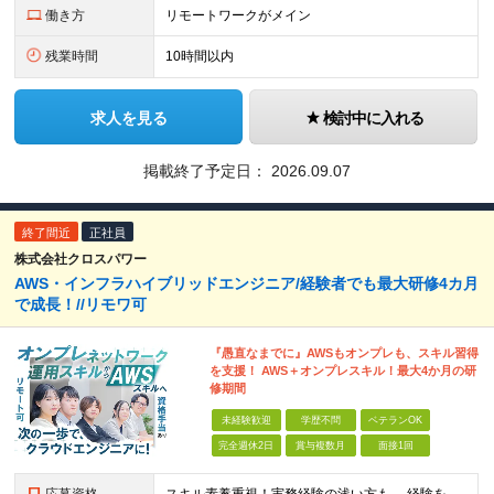
働き方
リモートワークがメイン
残業時間
10時間以内
求人を見る
検討中に入れる
掲載終了予定日：
2026.09.07
終了間近
正社員
株式会社クロスパワー
AWS・インフラハイブリッドエンジニア/経験者でも最大研修4カ月
で成長！//リモワ可
『愚直なまでに』AWSもオンプレも、スキル習得
を支援！ AWS＋オンプレスキル！最大4か月の研
修期間
未経験歓迎
学歴不問
ベテランOK
完全週休2日
賞与複数月
面接1回