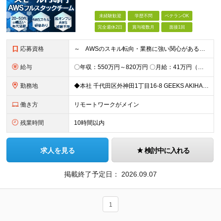
未経験歓迎
学歴不問
ベテランOK
完全週休2日
賞与複数月
面接1回
応募資格
～ AWSのスキル転向・業務に強い関心がある方、仲間になりませんか？ ～ 【必須条件】 ・学歴不問 ・Webシステム構築経験がある方 ・インフラ、アーキテクチャーの理解、関心がある方 ◆賞与年2回
給与
〇年収：550万円～820万円 〇月給：41万円（固定残業100,898円含）～ 60万円（固定残業152,929円含）＋賞与＋資格手当 ※固定残業は45時間（当社の平均残業は8時間です）。 万が一
勤務地
◆本社 千代田区外神田1丁目16-8 GEEKS AKIHABARA 3階 ◆リモートワーク者多数 ※上記を除く当社関連勤務地
働き方
リモートワークがメイン
残業時間
10時間以内
求人を見る
検討中に入れる
掲載終了予定日：
2026.09.07
1