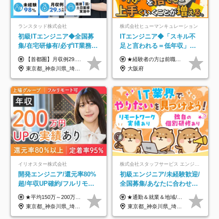
ランスタッド株式会社
株式会社ヒューマンキュレーション
初級ITエンジニア◆全国募
ITエンジニア◆「スキル不
集/在宅研修有/必ずIT業務配
足と言われる＝低年収」で
属/月収例29.5万円/Web面接
はない！｜ 不安を克服し、
【首都圏】月収例29.5万円（月給26万円＋諸手当） 【東海・関西】月収例28.5万円（月給25万円＋諸手当） 【九州】月収例26万円（月給23万円＋諸手当） ※経験・スキル・前職給与を踏まえ、総合的に判断して決定します。 例：首都圏 月収例31万円（月給27万円＋諸手当） ◆各種手当 ・通勤手当（上限4万円まで） ・残業代手当（1分単位で全額支給） ※固定残業代制は採用しておりません ・深夜勤務手当 ・資格取得支援（ランクに応じてお祝い金1万円～10万円を支給） ◆昇給：年1回 ◆補足 ・研修中1ヶ月間は、時給1670円となります。 ・試用期間6ヶ月あり。その間の待遇に変更はありません。 ※詳細は面接時にご案内します。
★経験者の方は前職の年収以上を保証します ★案件単価を開示した上で80％以上を還元します 月給25万円以上＋賞与年2回 ※経験や能力を考慮の上で優遇します ※試用期間が3ヶ月(その間の給与・待遇・雇用形態に変更はありません) ※月給には月20時間分のみなし残業手当(5万円)を含みます(超過分は別途支給) ★残業平均は月10時間以下ですので、毎月10時間分程度はお得です！
1回/SE
年収アップした社員の実例
東京都_神奈川県_埼玉県_千葉県_大阪府_愛知県_兵庫県_京都府_福岡県
大阪府
イリオスター株式会社
株式会社スタッフサービス エンジニアリング事業本部
開発エンジニア/還元率80%
初級エンジニア/未経験歓迎/
超/年収UP確約/フルリモ
全国募集/あなたに合わせた
OK/年休130日/平均残業7h/
オリジナル研修をご用
★平均150万～200万円年収UPを実現！ ★前職給与を100％保証！ ★案件内容の開示・明確な評価体制あり ⇒クライアント評価で即昇給を実現したケースも◎ ★年12回（毎月昇給チャンスあり） ■月給35万円～103万円 ※経験・能力・前職給与を考慮し、決定 ※上記給与には月30時間分(6万6500円以上)の固定残業代が含まれます。超過分は手当として別途支給します ※試用期間3ヶ月あり(期間中の給与・待遇面に差異はありません) ▼収入アップの実例をご紹介 ───────────── ★働き方改革をした30代男性（PG） 子どもが生まれたばかりなのに、忙しい現場で残業も月50～60時間が当たり前。 ⇒残業ほぼゼロ＆週3リモートの働き方に！しかも給与もアップ！ ★収入アップした30代男性（PM） 子供が3人いて家計も苦しく、残業代で稼ぐ日々… ⇒残業をたくさんしていた年収額より、100万円以上アップしました！
★通勤＆就業＆地域/住宅＆役職手当あり ★残業代は全額支給 ★選べる給与制度あり！ ■東京・神奈川・千葉・埼玉勤務の場合 月給24.5万円～55万円＋諸手当 （残業代は全額支給） (20,000円の地域/住宅手当込み) ■愛知・京都・大阪・兵庫勤務の場合 月給24万円以上＋諸手当 （残業代は全額支給） (15,000円の地域/住宅手当込み) ■茨城・栃木・群馬・静岡・三重・滋賀・広島・福岡勤務の場合 月給23.5万円以上＋諸手当 （残業代は全額支給） (10,000円の地域/住宅手当込み) ■北海道・宮城・山梨・長野・岐阜・奈良・和歌山・岡山勤務の場合 月給23万円以上＋諸手当 （残業代は全額支給） (5,000円の地域/住宅手当込み) ■その他のエリア勤務の場合 月給22.5万円以上＋諸手当 （残業代は全額支給） ※経験や能力を考慮し、当社規定により優遇します 【昇給：年一回実施】 【選べる給与制度】 ★収入を重視する方に… 「変動型人事制度」の選択も可能（派遣先からの評価に応じて収入アップ！） ※年2回のタイミングで希望者と面談の上決定します。
約2万件の案件から選択
意/AI・IoT/残業平均8時間
東京都_神奈川県_埼玉県_千葉県_大阪府_愛知県_北海道_青森県_岩手県_宮城県_秋田県_山形県_福島県_茨城県_栃木県_群馬県_新潟県_山梨県_長野県_富山県_石川県_福井県_静岡県_岐阜県_三重県_兵庫県_京都府_滋賀県_奈良県_和歌山県_広島県_岡山県_鳥取県_島根県_山口県_徳島県_香川県_愛媛県_高知県_福岡県_熊本県_佐賀県_長崎県_大分県_宮崎県_鹿児島県_沖縄県
東京都_神奈川県_埼玉県_千葉県_大阪府_愛知県_北海道_岩手県_宮城県_山形県_福島県_茨城県_栃木県_群馬県_山梨県_長野県_富山県_石川県_静岡県_岐阜県_三重県_兵庫県_京都府_滋賀県_奈良県_広島県_岡山県_山口県_愛媛県_福岡県_熊本県_長崎県