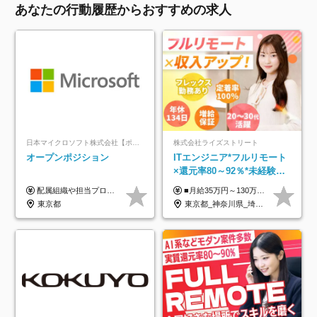
あなたの行動履歴からおすすめの求人
日本マイクロソフト株式会社【ポジションマッチ登録】
株式会社ライズストリート
オープンポジション
ITエンジニア*フルリモート
×還元率80～92％*未経験歓
迎*年休134日*月給35万～*
配属組織や担当プロジェクトにより異なります。 ▼参考情報 ----------------------- 年俸650万～（1/12を月々支給） ※経験、能力を考慮の上、当社規定により優遇いたします。 ※時間外、休日出勤、深夜手当に対する賃金も基本年俸に含みます。
■月給35万円～130万円＋賞与年2回＋各種手当 ※システムエンジニアの経験をお持ちの方は月給41万円以上＋賞与年2回（108万円～）＋手当 ■単価（年収）アップのチャンスは最大年12回 ※残業代は1分単位で100％全額支給。サービス残業などは一切ありません ※試用期間6ヵ月（試用期間中の待遇・給与に差はありません）
定着率100%
東京都
東京都_神奈川県_埼玉県_千葉県_大阪府_愛知県_北海道_青森県_岩手県_宮城県_秋田県_山形県_福島県_茨城県_栃木県_群馬県_新潟県_山梨県_長野県_富山県_石川県_福井県_静岡県_岐阜県_三重県_兵庫県_京都府_滋賀県_奈良県_和歌山県_広島県_岡山県_鳥取県_島根県_山口県_徳島県_香川県_愛媛県_高知県_福岡県_熊本県_佐賀県_長崎県_大分県_宮崎県_鹿児島県_沖縄県