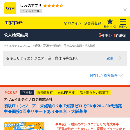
typeのアプリ
インストール
ログイン
会員登録
検討中(
0
)
MENU
5
求人検索結果
件中
1～5
件表示
セキュリティエンジニア × 産休・育休時一部給与、手当ありの転職・求人情報
セキュリティエンジニア／産・育休時手当あり
変更
保存した検索条件
PICK UP!
正社員
面接情報有
自己PR不要
話を聞きたい応募可
アヴェイルテクノロジ株式会社
初級ITエンジニア｜未経験OK◆IT知識ゼロでOK◆20～30代活躍
中◆面接1回◆リモートあり◆東京・大阪募集
◆◆設計・構築のエンジニアとして育成◆◆
「研修が終わったから」と、現場デビューを急ぐ