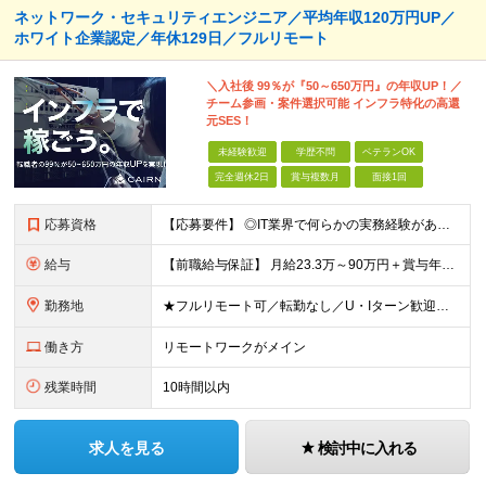
ネットワーク・セキュリティエンジニア／平均年収120万円UP／
ホワイト企業認定／年休129日／フルリモート
＼入社後 99％が『50～650万円』の年収UP！／
チーム参画・案件選択可能 インフラ特化の高還
元SES！
未経験歓迎
学歴不問
ベテランOK
完全週休2日
賞与複数月
面接1回
応募資格
【応募要件】 ◎IT業界で何らかの実務経験がある方 └2～3ヶ月の実務経験のある方は歓迎します！ 例）PCキッティングやモバイル通信基地局の業務経験者など インフラエンジニアとしてご経験のある方は、
給与
【前職給与保証】 月給23.3万～90万円＋賞与年2回＋インセンティブ ★年収1000万円以上の実績あり！ ※上記月給には月20～30時間分（2万9,300円～21万7,900円）の固定残業代を含み
勤務地
★フルリモート可／転勤なし／U・Iターン歓迎★ ◎勤務地は相談の上、ご自宅近くに調整します！ 【勤務地】 本社、または東京／埼玉／千葉／神奈川／愛知／仙台のクライアント先 ◎完全在宅（フルリモート）
働き方
リモートワークがメイン
残業時間
10時間以内
求人を見る
検討中に入れる