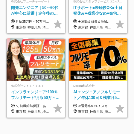
株式会社フューチャーゲート
株式会社スタッフサービス エンジニアリング事業本部
開発エンジニア｜50～60代
ITサポート■未経験OK■土日
が中心に活躍｜定年後の給
祝休み■残業少なめ■在宅実
与減ナシ｜年収50万円アッ
績あり■約900種類のスキル
月給35万円～70万円（固定残業代30時間分63,869円～を含む）+賞与年1回 ※30時間を超える分は別途支給します ●これまでのご経験・スキル・前職給与をできる限り考慮します ●待機期間も給与を100％支給します ●試用期間中も給与や福利厚生は同じです ≪年収を維持しながら長く働けます！≫ 一般的な企業では55歳や60歳を機に年収が下がりますが、 当社は役職などではなく「スキルや経験」で評価。 エンジニアとして長く働きながら あなたにふさわしい年収を維持できます！
★通勤＆就業＆地域/住宅＆役職手当あり ★残業代は全額支給 ★選べる給与制度あり！ ■東京・神奈川・千葉・埼玉勤務の場合 月給24.5万円～55万円＋諸手当 （残業代は全額支給） (20,000円の地域/住宅手当込み) ■愛知・京都・大阪・兵庫勤務の場合 月給24万円以上＋諸手当 （残業代は全額支給） (15,000円の地域/住宅手当込み) ■茨城・栃木・群馬・静岡・三重・滋賀・広島・福岡勤務の場合 月給23.5万円以上＋諸手当 （残業代は全額支給） (10,000円の地域/住宅手当込み) ■北海道・宮城・山梨・長野・岐阜・奈良・和歌山・岡山勤務の場合 月給23万円以上＋諸手当 （残業代は全額支給） (5,000円の地域/住宅手当込み) ■その他のエリア勤務の場合 月給22.5万円以上＋諸手当 （残業代は全額支給） ※経験や能力を考慮し、当社規定により優遇します 【昇給：年一回実施】 【選べる給与制度】 ★収入を重視する方に… 「変動型人事制度」の選択も可能（派遣先からの評価に応じて収入アップ！） ※年2回のタイミングで希望者と面談の上決定します。
プ実績／昇給率92％（直近3
アップ講座あり■全国募集
東京都_神奈川県_埼玉県_千葉県
東京都_神奈川県_埼玉県_千葉県_大阪府_愛知県_北海道_岩手県_宮城県_山形県_福島県_茨城県_栃木県_群馬県_山梨県_長野県_富山県_石川県_静岡県_岐阜県_三重県_兵庫県_京都府_滋賀県_奈良県_広島県_岡山県_山口県_愛媛県_福岡県_熊本県_長崎県
年）
株式会社Ｃｒａｎｅ＆Ｉ
Delight株式会社
インフラエンジニア*100％
AIエンジニア／フルリモー
フルリモート*月収50万～*
ト／年休130日＆残業月5h
クラウド×上流工程*前職給
以下／1カ月連休可／案件選
＼ 前職給与保証！あなたのこれまでの経験を正当評価 ／ ★月収50万円～スタート！【年俸600万～1,162万8,000円（12分割）】 ――「頑張りが給与に直結しない…」そんな不満とは無縁の環境です。 実際、入社後に「年収150万～200万円UP」を実現した先輩エンジニアが多数活躍中！ 【 収入をさらに押し上げる充実のプラスα 】 スキルを磨くほど得をする「資格手当」 ⇒ 1資格につき毎月3,000円～30,000円を継続支給！ 成果を見逃さない「功績手当」 ⇒ 社員の頑張りに応じて最大10万円をダイレクトに支給！ スピード昇給・高年収も可能 ⇒ 1回の昇給で年収数十万UPのチャンスあり。ゆくゆくは年収1000万以上のハイクラスも目指せます。 ※経験・スキルを考慮の上決定します ※上記金額には固定残業代（月30h分・95,000円～184,000円）を含みます ※超過分は別途全額支給します ※試用期間2ヶ月間あり（その他待遇に差異はありません）
≪還元率80％！スキルや経験をしっかり収入に反映します≫ 年俸530万円以上＋業績賞与 ※スキル・経験を考慮の上、優遇いたします ※上記年俸を12分割し、月1回支給します ※上記年俸には固定残業代月20時間分(月6万9000円以上)が含まれます。残業はほとんど発生しませんが、超過した場合は追加支給します ★AIを使った自社への貢献も、貢献度に応じて給与に反映する制度があります
与保証*残業月9.8h
択制／還元率80%
東京都_神奈川県_埼玉県_千葉県_大阪府_愛知県_北海道_青森県_岩手県_宮城県_秋田県_山形県_福島県_茨城県_栃木県_群馬県_新潟県_山梨県_長野県_富山県_石川県_福井県_静岡県_岐阜県_三重県_兵庫県_京都府_滋賀県_奈良県_和歌山県_広島県_岡山県_鳥取県_島根県_山口県_徳島県_香川県_愛媛県_高知県_福岡県_熊本県_佐賀県_長崎県_大分県_宮崎県_鹿児島県_沖縄県
東京都_神奈川県_埼玉県_千葉県_大阪府_愛知県_北海道_青森県_岩手県_宮城県_秋田県_山形県_福島県_茨城県_栃木県_群馬県_新潟県_山梨県_長野県_富山県_石川県_福井県_静岡県_岐阜県_三重県_兵庫県_京都府_滋賀県_奈良県_和歌山県_広島県_岡山県_鳥取県_島根県_山口県_徳島県_香川県_愛媛県_高知県_福岡県_熊本県_佐賀県_長崎県_大分県_宮崎県_鹿児島県_沖縄県