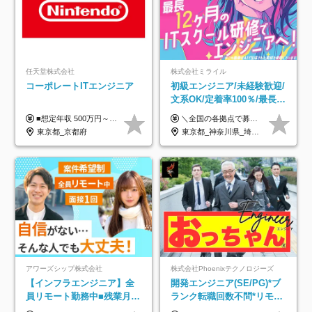
任天堂株式会社
株式会社ミライル
コーポレートITエンジニア
初級エンジニア/未経験歓迎/
文系OK/定着率100％/最長1
年の自社ITスクール研修あ
■想定年収 500万円～900万円 月給制 月給278,000円～ ※残業が発生した場合、残業代を別途全額支給します ※試用期間2ヶ月あり(待遇や給与に差異はありません)
＼全国の各拠点で募集中！／ 給与は以下の通り、勤務地により異なります。 札幌：月給23万円～27万円 仙台：月給22万円～26万円 新潟：月給22万円～26万円 東京：月給26万円～30万円 大阪：月給24万円～29万円 福岡：月給23.5万円～27万円 沖縄：月給21万円～26万円 ◎給与は知識や経験を考慮して決定します。 ◎残業は別途全額支給します。 ◎試用期間12カ月あり（給与は以下の通りです。その他条件に変更はありません） （試用期間の給与） 札幌：月給18.6万円～ 仙台：月給19万円～ 新潟：月給18万円～ 東京：月給22万円～ 大阪：月給20.8万円～ 福岡：月給19万円～ 沖縄：月給18万円～
り/年休130日
東京都_京都府
東京都_神奈川県_埼玉県_千葉県_大阪府_愛知県_北海道_青森県_岩手県_宮城県_秋田県_山形県_福島県_茨城県_栃木県_群馬県_新潟県_山梨県_長野県_富山県_石川県_福井県_静岡県_岐阜県_三重県_兵庫県_京都府_滋賀県_奈良県_和歌山県_広島県_岡山県_鳥取県_島根県_山口県_徳島県_香川県_愛媛県_高知県_福岡県_熊本県_佐賀県_長崎県_大分県_宮崎県_鹿児島県_沖縄県
アワーズシップ株式会社
株式会社Phoenixテクノロジーズ
【インフラエンジニア】全
開発エンジニア(SE/PG)*ブ
員リモート勤務中■残業月
ランク転職回数不問*リモー
3h■最大3ヶ月の連休あり■
ト案件多数*残業ほぼ0*通院