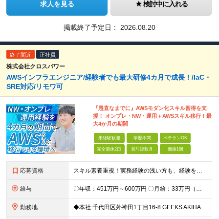
求人を見る
検討中に入れる
掲載終了予定日：
2026.08.20
終了間近
正社員
株式会社クロスパワー
AWSインフラエンジニア/経験者でも最大研修4カ月で成長！/IaC・
SRE対応/リモワ可
『愚直なまでに』AWSモダン化スキル習得を支
援！ オンプレ・NW・運用＋AWSスキル移行！最
大4か月の期間
未経験歓迎
学歴不問
ベテランOK
完全週休2日
賞与複数月
面接1回
応募資格
スキル素養重視！実務経験の浅い方も、経験を活かしたい中堅層も、幅広く歓迎します！ ・学歴不問 ・システム運用、構築、開発経験または相当の見識がある方 ◆賞与年2回有◆20～50代まで幅広い年代が
給与
〇年収：451万円～600万円 〇月給：33万円（固定残業87,187円含）～ 44.3万円（固定残業110,039円含）＋賞与＋資格手当 ※固定残業は45時間（当社の平均残業は8時間です）。 万が
勤務地
◆本社 千代田区外神田1丁目16-8 GEEKS AKIHABARA 3階 ◆リモートワーク者多数 ※上記を除く当社関連勤務地