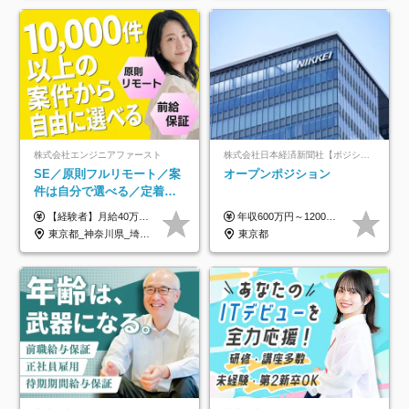
株式会社エンジニアファースト
株式会社日本経済新聞社【ポジションマッチ登録】
SE／原則フルリモート／案
オープンポジション
件は自分で選べる／定着率
93%／20～30代活躍中！
【経験者】月給40万円～120万円(固定残業代含む)+各種手当 ★前職給与の総収入額を100％保証｜還元率84％〜100％ ★20代の平均年収570万円 ※月給には、みなし残業手当(月30時間／5万8000円以上)を含みます 超過分は別途追加支給 ※固定残業代は、時間外労働の有無に関わらず30時間分を、月5万8000円~15万7000円支給 ※上記を超える時間外労働分は追加で支給 【未経験者】月給21万円以上＋各種手当 固定残業なし(残業代発生分全額支給) ※6ヶ月の試用期間あり（※条件に変動なし） ▼単価連動性×還元率は84％～100％で収入の大幅UPが可能！ ・案件単価が月50万円の場合：年収417万円 ・案件単価が月70万円の場合：年収584万円 ・案件単価が月100万円の場合：年収834万円 ＜モデル年収＞ ▼400万円～500万円(入社初年度) ▼542万円～626万円(入社2年) ▼667万円～700万円(入社3年） ▼709万円～801万円(入社5年）
年収600万円～1200万円 ※上記年収は、想定年収です。住居費補助、子手当などの各種手当を含む金額です。 ※経験・能力等を考慮の上、当社規定により決定します。
東京都_神奈川県_埼玉県_千葉県_大阪府_愛知県_北海道_青森県_岩手県_宮城県_秋田県_山形県_福島県_茨城県_栃木県_群馬県_新潟県_山梨県_長野県_富山県_石川県_福井県_静岡県_岐阜県_三重県_兵庫県_京都府_滋賀県_奈良県_和歌山県_広島県_岡山県_鳥取県_島根県_山口県_徳島県_香川県_愛媛県_高知県_福岡県_熊本県_佐賀県_長崎県_大分県_宮崎県_鹿児島県_沖縄県
東京都