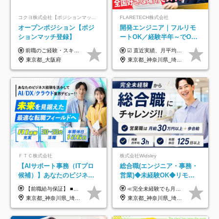
コクヨ株式会社【ポジションマッチ登録】
FLARETECH株式会社
オープンポジション【ポジ
開発エンジニア｜フルリモ
ションマッチ登録】
ートOK／経験半年～でOK
／実質還元率80～90%／前
前職のご経験・スキル等を考慮して決定します。
☑︎ 直近実績、月平均17,000円の昇給 ☑︎ 前職給与100%保証 ☑︎ 実質還元率80～90% ☑︎ 待機時も給与は満額支給 月給35万円～70万円＋交通費など各種手当 ※想定年収：4,200,000円～10,560,000円 ※経験・能力等を考慮の上で決定します。 ※上記金額には、みなし残業手当（50時間分・104,000円～212,000円）を含みます。超過分は別途追加支給します。 ┗残業時間は月平均10時間、多い時でも20時間程度と安定しております ★単価連動型の給与体系ではないため、万が一待機になってもその間の給与は満額支給しています。 ＜1年間の昇給事例をご紹介！＞ ・20代/フロントエンドエンジニア：月給274,000円→月給362,000円（＋88,000円/月） ・20代/iOSエンジニア：月給237,000円→月給287,000円（＋50,000円/月） ・20代/Androidエンジニア：月給316,000円→月給374,000円（＋58,000円/月） ・30代/Javaエンジニア（上流）：月給340,000円→月給418,000円（＋78,000円/月） ・30代/PMO：月給340,000円→月給418,000円（＋78,000円/月）
給保証／AI系など最先端案
東京都_大阪府
東京都_神奈川県_埼玉県_千葉県_大阪府_愛知県_北海道_青森県_岩手県_宮城県_秋田県_山形県_福島県_茨城県_栃木県_群馬県_新潟県_山梨県_長野県_富山県_石川県_福井県_静岡県_岐阜県_三重県_兵庫県_京都府_滋賀県_奈良県_和歌山県_広島県_岡山県_鳥取県_島根県_山口県_徳島県_香川県_愛媛県_高知県_福岡県_熊本県_佐賀県_長崎県_大分県_宮崎県_鹿児島県_沖縄県
件多数
ＦＴＣ株式会社
株式会社Widsley
【AIサポート事務（ITプロ
総合職(エンジニア・事務・
候補）】あなたのビジネス
営業)◆未経験OK◆リモー
経験をAI業界で活かす◆IT
トあり◆残業月3h◆服装髪
【前職給与保証】 ■未経験者： 月給30万円～35万円 ■ローキャリア（経験目安1年程度）： 月給35万円～40万円 ■経験者（経験目安3年以上）： 月給40万円～60万円 ■即戦力（経験目安5年以上）： 月給45万円～80万円 ※上記金額には固定残業代30時間分 【未経験者5万5000円～7万3000円、 ローキャリア6万4000円～7万3000円、 経験者5万8000円～10万9000円、 即戦力8万2000円～14万5000円】を含みます。 ※30時間を超える場合は追加で全額支給します。 ※経験・能力・前職給与などを総合的に評価したうえでご納得いただけるよう個別決定。 未経験者の場合、前職給与とポテンシャルを査定のうえ決定いたします。 ※日本国内でのIT業界経験、または同等の実務経験と能力に応じて決定します。 ※前職給与は日本円かつ、日本国内での実績に基づき評価します。 【納得の評価システム】 ★クォーター毎に査定する評価制度導入！ 明確な評価基準で翌年度年収を上げましょう！ ★評価対象期間に在籍中のほとんどの社員が昇給し 年収アップを実現しています！ ★様々なインセンティブ制度を用意し多角的に正当評価しています！ ※試用期間6カ月（期間中の待遇等に差異なし）
≪完全未経験でも月給40万円以上も可能です！≫ -------------- 【1】ITエンジニア 月給26万円～50万円＋プロジェクト手当＋資格手当 【2】IT事務、営業事務 月給26万円～50万円＋プロジェクト手当＋資格手当 ≪【1】【2】共通≫ ★上記給与には固定残業代20時間分(月3万719円～)を含みます。残業が超過した場合は、追加支給します(残業は月平均3時間とほぼ発生しません。残業がなくても、固定残業代は支給されます) ★試用期間6ヵ月あり（期間中は月給23万1000円～。固定残業代20時間分3万719円～を含む／超過分は別途支給） -------------- 【3】SES営業、SaaS営業 月給30万円以上＋インセンティブ＋各種手当 ★上記給与には固定残業代45時間分(月7万6967円～)を含みます。残業が超過した場合は、追加支給します(残業は月平均3時間とほぼ発生しません。残業がなくても、固定残業代は支給されます) ★試用期間6ヵ月あり(期間中も給与や福利厚生は同じです)
未経験OK◆目指せるコンサ
型自由
東京都_神奈川県_埼玉県_千葉県
東京都_神奈川県_埼玉県_千葉県_大阪府_愛知県_北海道_青森県_岩手県_宮城県_秋田県_山形県_福島県_茨城県_栃木県_群馬県_新潟県_山梨県_長野県_富山県_石川県_福井県_静岡県_岐阜県_三重県_兵庫県_京都府_滋賀県_奈良県_和歌山県_広島県_岡山県_鳥取県_島根県_山口県_徳島県_香川県_愛媛県_高知県_福岡県_熊本県_佐賀県_長崎県_大分県_宮崎県_鹿児島県_沖縄県
ル