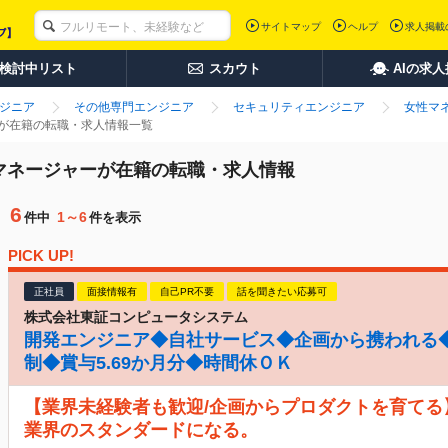
サイトマップ
ヘルプ
求人掲載
検討中リスト
スカウト
AIの求
ンジニア
その他専門エンジニア
セキュリティエンジニア
女性マ
ーが在籍の転職・求人情報一覧
性マネージャーが在籍の転職・求人情報
6
1～6
件中
件を表示
PICK UP!
正社員
面接情報有
自己PR不要
話を聞きたい応募可
株式会社東証コンピュータシステム
開発エンジニア◆自社サービス◆企画から携われる◆
制◆賞与5.69か月分◆時間休ＯＫ
【業界未経験者も歓迎/企画からプロダクトを育てる
業界のスタンダードになる。