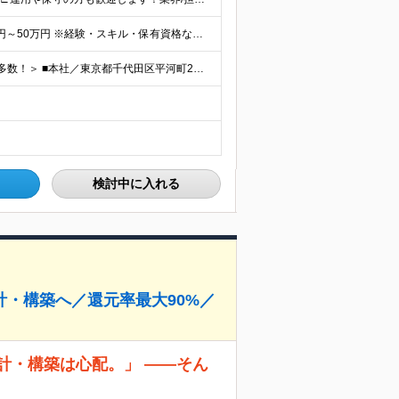
【年俸制】400万円～600万円 【想定月収】33万3,350円～50万円 ※経験・スキル・保有資格などを考慮して決定します。 ※月額給与は年俸の12分の1を毎月支給します。 ※年俸には前払退職金、住
＜フルリモート、ハイブリッド（出社×リモート）案件多数！＞ ■本社／東京都千代田区平河町2丁目16番1号 平河町森タワー ※転居を伴う転勤はありません。 ■クライアント先（東京・神奈川・千葉・埼玉）
検討中に入れる
・構築へ／還元率最大90%／
計・構築は心配。」 ——そん