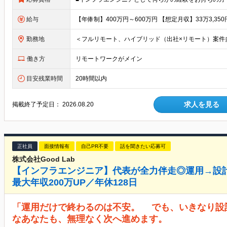
給与
勤務地
働き方
リモートワークがメイン
目安残業時間
20時間以内
求人を見る
掲載終了予定日：
2026.08.20
正社員
面接情報有
自己PR不要
話を聞きたい応募可
株式会社Good Lab
【インフラエンジニア】代表が全力伴走◎運用→設計
最大年収200万UP／年休128日
「運用だけで終わるのは不安。 でも、いきなり設
なあなたも、無理なく次へ進めます。