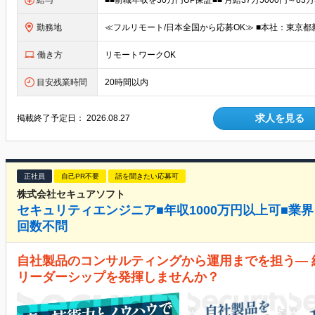
給与
勤務地
働き方
リモートワークOK
目安残業時間
20時間以内
求人を見る
掲載終了予定日：
2026.08.27
正社員
自己PR不要
話を聞きたい応募可
株式会社セキュアソフト
セキュリティエンジニア■年収1000万円以上可■業
回数不問
自社製品のコンサルティングから運用までを担う―
リーダーシップを発揮しませんか？