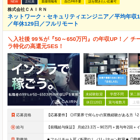
NEW
正社員
面接情報有
自己PR不要
話を聞きたい応募可
株式会社ＣＡＩＲＮ
ネットワーク・セキュリティエンジニア／平均年収12
／年休129日／フルリモート
＼入社後 99％が『50～650万円』の年収UP！／ 
ラ特化の高還元SES！
未経験歓迎
学歴不問
第二新
休日120日
賞与複数月
上場
応募資格
給与
勤務地