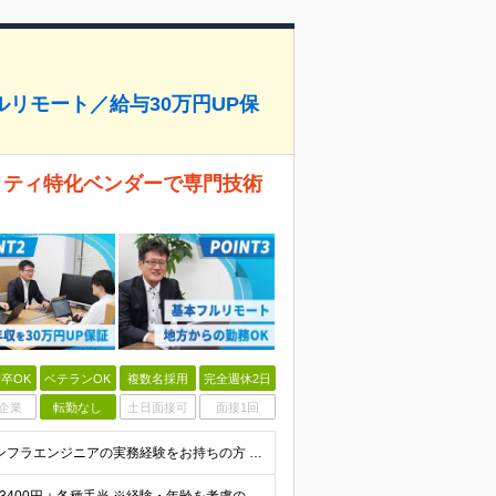
】フルリモート／給与30万円UP保
 セキュリティ特化ベンダーで専門技術
卒OK
ベテランOK
複数名採用
完全週休2日
企業
転勤なし
土日面接可
面接1回
■ネットワークエンジニアの実務経験をお持ちの方 ■インフラエンジニアの実務経験をお持ちの方 ■学歴不問・第二新卒歓迎 「Palo Alto Networksに関わりスキルアップしたい」 「AI時代で