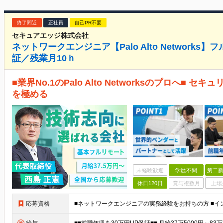
終了間近
正社員
自己PR不要
セキュアエッジ株式会社
ネットワークエンジニア【Palo Alto Networks
証／残業月10ｈ
■業界No.1のPalo Alto Networksのプロへ■
を極める
未経験歓迎
学歴不問
第二新
休日120日
賞与複数月
上場
応募資格