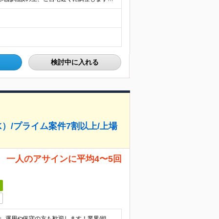
検討中に入れる
）/プライム案件7割以上/上場
 一人のアサインに平均4〜5回
日
■インフラエンジニアとして何らかの経験をお持ちの方 ∟運用や保守の方も歓迎します！業界/担当フェーズは問いません 100％チーム配属なので、サポート体制が整っています！ ■学歴不問 ＜こんな想い