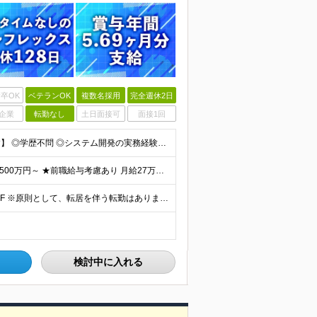
卒OK
ベテランOK
複数名採用
完全週休2日
企業
転勤なし
土日面接可
面接1回
【金融業界の経験は不問！専門知識は入社後に学べます】 ◎学歴不問 ◎システム開発の実務経験をお持ちの方 └3年以上・Java、C#いずれかの使用経験をお持ちの方を想定しております 【以下のような方は
【賞与年3回・昨年度支給実績5.69か月分】 ★想定年収500万円～ ★前職給与考慮あり 月給27万円～59万円 +残業代全額支給(1分単位、監督職以下) +人事評価による賞与年2回（4月/10月）
◎本社勤務 東京都港区虎ノ門5-13-1 虎ノ門40MTビル 8F ※原則として、転居を伴う転勤はありません ※(変更の範囲)上記を除く当社関連勤務地
検討中に入れる