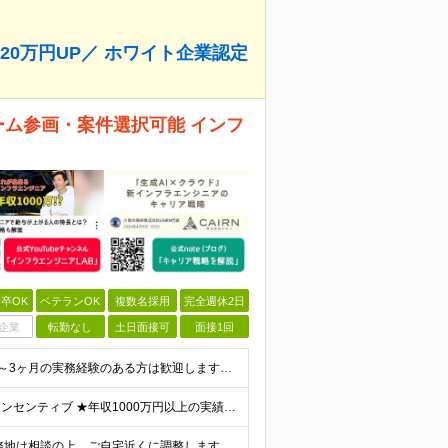
0万円UP／ ホワイト企業認定
チーム参画・案件選択可能 インフ
卒OK
ベテランOK
複数名採用
完全週休2日
企業
転勤なし
土日面接可
面接1回
【応募要件】 ◎IT業界で何らかの実務経験がある方 └2～3ヶ月の実務経験のある方は歓迎します！ 例）PCキッティングやモバイル通信基地局の業務経験者など インフラエンジニアとしてご経験のある方は、
【前職給与保証】 月給23.3万～90万円＋賞与年2回＋インセンティブ ★年収1000万円以上の実績あり！ ※上記月給には月20～30時間分（2万9,300円～21万7,900円）の固定残業代を含み
★フルリモート可／転勤なし／U・Iターン歓迎★ ◎勤務地は相談の上、ご自宅近くに調整します！ 【勤務地】 本社、または東京／埼玉／千葉／神奈川／愛知／仙台のクライアント先 ◎完全在宅（フルリモート）