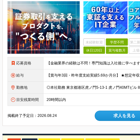
未経験歓迎
学歴不問
第二新
休日120日
賞与複数月
上場
応募資格
給与
勤務地
目安残業時間
20時間以内
求人を見る
掲載終了予定日：
2026.08.24