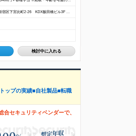
■■前職年収を30万円UP保証■■ 月給37万5000円～83万3400円＋各種手当 ※経験・年齢を考慮の上、決定します。 ※月給額には20時間相当（44,500円～98,400円）のみなし残業手当
≪フルリモート/日本全国から応募OK≫ ■本社：東京都新宿区下宮比町2-26 KDX飯田橋ビル3F ※業務拡大につき、移転したばかりの新オフィス ※転勤なし ※週1回程度の出社がございます（地方在住
検討中に入れる
界トップの実績■自社製品■転職
 総合セキュリティベンダーで、