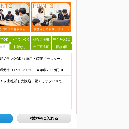
卒OK
ベテランOK
複数名採用
完全週休2日
企業
転勤なし
土日面接可
面接1回
■インフラ保守・運用以上のご経験が半年以上 ■学歴不問/ブランクOK ※運用・保守／テスター／デバッガー／キッティングのみの経験でもOKです。 《 こんな気持ちがあれば、まず話しましょう！ 》 ・
★案件単価を全公開×単価連動制 ★業界トップクラスの還元率（75％～90％） ★年収200万円UPの実績あり！ 月給35～85万円（固定残業代含む）＋賞与年1回＋各種手当 ※固定残業代は、時間外労働
★大阪・東京で募集 ★フルリモート・リモートワークOK ★出社派も大歓迎！駅チカオフィスで通勤ラクラク ★会社都合の転勤なし ■大阪本社 大阪府大阪市北区西天満5丁目16-3 西天満ファイブビル 6
検討中に入れる