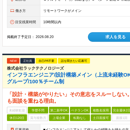
働き方
リモートワークがメイン
目安残業時間
10時間以内
求人を見る
掲載終了予定日：
2026.08.20
NEW
正社員
自己PR不要
話を聞きたい応募可
株式会社ラックテクノロジーズ
インフラエンジニア/設計構築メイン（上流未経験OK
グループ/100％チーム制
「設計・構築がやりたい」その意志をスルーしない。
も面談を重ねる理由。
未経験歓迎
学歴不問
第二新卒OK
ベテランOK
複数名採用
完全週休2
休日120日
賞与複数月
上場企業
転勤なし
土日面接可
面接1回
応募資格