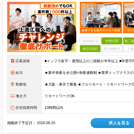
未経験歓迎
学歴不問
第二新
休日120日
賞与複数月
上場
応募資格
給与
勤務地
働き方
リモートワークOK
目安残業時間
10時間以内
求人を見る
掲載終了予定日：
2026.08.20