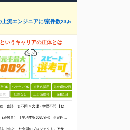
の上流エンジニアに/案件数23,5
E」というキャリアの正体とは
卒OK
ベテランOK
複数名採用
完全週休2日
企業
転勤なし
土日面接可
面接1回
【エンジニア経験3年以上の方】 ※開発・インフラ・工程・言語一切不問 ※文理・学歴不問 【歓迎条件】 ◆Python実務経験がある方 ◆LLM・生成AIを使った開発経験がある方 ◆要件定義・顧客折衝
【平均年収：603万円】 月給38万円～140万円＋諸手当（経験者） 【平均年収603万円】 ※案件の契約内容や昇給額などはすべて開示します。 ※経験や能力を考慮し決定します。 ※月給には固定残業
【フルリモート／全国各地】 東京、名古屋、大阪、福岡を中心とした全国のプロジェクトにアサイン。 ※プロジェクトは完全選択制です。 ※フルリモート、ハイブリッド型、常駐案件から自由に選択可能です。 ※転