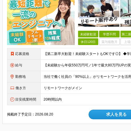
未経験歓迎
学歴不問
第二新
休日120日
賞与複数月
上場
応募資格
給与
勤務地
働き方
リモートワークがメイン
目安残業時間
20時間以内
求人を見る
掲載終了予定日：
2026.08.20