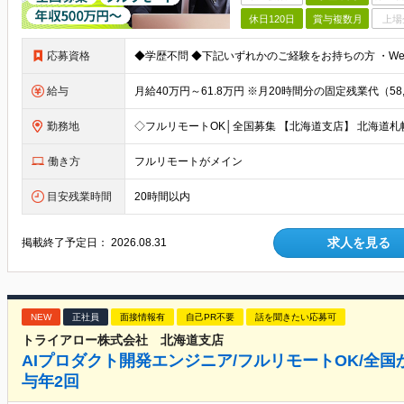
休日120日
賞与複数月
上場
応募資格
給与
勤務地
働き方
フルリモートがメイン
目安残業時間
20時間以内
求人を見る
掲載終了予定日：
2026.08.31
NEW
正社員
面接情報有
自己PR不要
話を聞きたい応募可
トライアロー株式会社 北海道支店
AIプロダクト開発エンジニア/フルリモートOK/全国か
与年2回