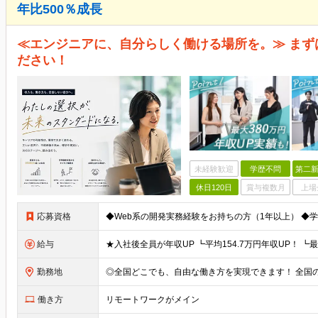
年比500％成長
≪エンジニアに、自分らしく働ける場所を。≫ まず
ださい！
未経験歓迎
学歴不問
第二新
休日120日
賞与複数月
上場
応募資格
給与
勤務地
働き方
リモートワークがメイン