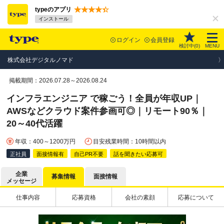
typeのアプリ
インストール
ログイン
会員登録
検討中(
0
)
MENU
株式会社デジタルノマド
掲載期間：2026.07.28～2026.08.24
インフラエンジニア で稼ごう！全員が年収UP｜
AWSなどクラウド案件参画可◎｜リモート90％｜
20～40代活躍
年収：400～1200万円
目安残業時間：10時間以内
正社員
面接情報有
自己PR不要
話を聞きたい応募可
企業
募集情報
面接情報
メッセージ
仕事内容
応募資格
会社の素顔
応募について