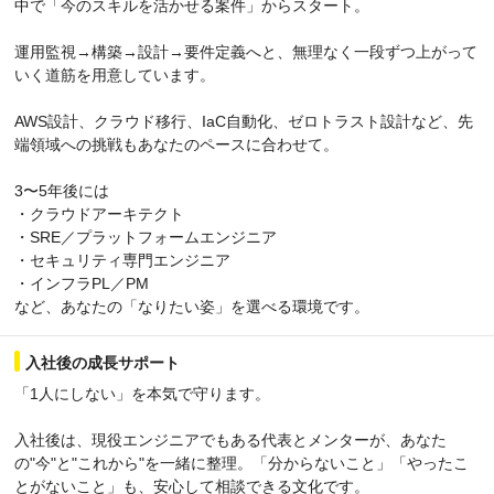
中で「今のスキルを活かせる案件」からスタート。
運用監視→構築→設計→要件定義へと、無理なく一段ずつ上がって
いく道筋を用意しています。
AWS設計、クラウド移行、IaC自動化、ゼロトラスト設計など、先
端領域への挑戦もあなたのペースに合わせて。
3〜5年後には
・クラウドアーキテクト
・SRE／プラットフォームエンジニア
・セキュリティ専門エンジニア
・インフラPL／PM
など、あなたの「なりたい姿」を選べる環境です。
入社後の成長サポート
「1人にしない」を本気で守ります。
入社後は、現役エンジニアでもある代表とメンターが、あなた
の"今"と"これから"を一緒に整理。「分からないこと」「やったこ
とがないこと」も、安心して相談できる文化です。