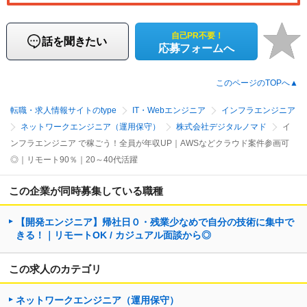
自己PR不要！
話を聞きたい
応募フォームへ
このページのTOPへ▲
転職・求人情報サイトのtype
IT・Webエンジニア
インフラエンジニア
ネットワークエンジニア（運用保守）
株式会社デジタルノマド
イ
ンフラエンジニア で稼ごう！全員が年収UP｜AWSなどクラウド案件参画可
◎｜リモート90％｜20～40代活躍
この企業が同時募集している職種
【開発エンジニア】帰社日０・残業少なめで自分の技術に集中で
きる！｜リモートOK / カジュアル面談から◎
この求人のカテゴリ
ネットワークエンジニア（運用保守）