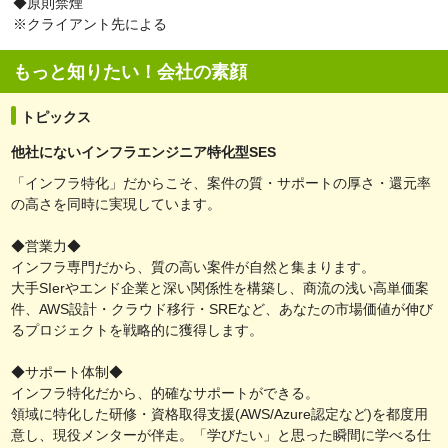
◆原則禁煙
※クライアント先による
もっと知りたい！会社の素顔
トピックス
他社にないインフラエンジニア特化型SES
「インフラ特化」だからこそ、案件の質・サポートの厚さ・還元率
の高さを同時に実現しています。
◆営業力◆
インフラ専門だから、質の高い案件が自然と集まります。
大手SIerやエンド企業と深い関係性を構築し、商流の浅い高単価案
件、AWS設計・クラウド移行・SREなど、あなたの市場価値が伸び
るプロジェクトを戦略的に獲得します。
◆サポート体制◆
インフラ特化だから、的確なサポートができる。
領域に特化した研修・資格取得支援(AWS/Azure認定など)を都度用
意し、現役メンターが伴走。「学びたい」と思った瞬間に学べる仕