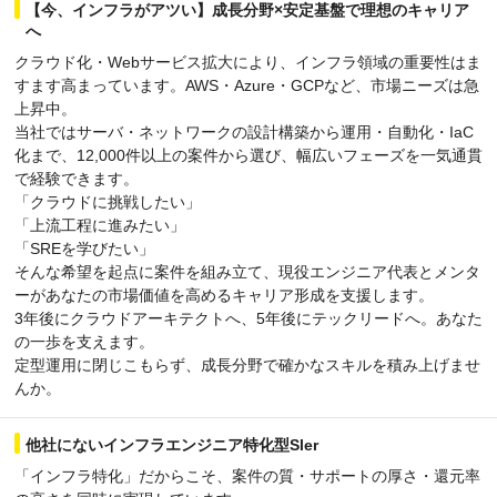
【今、インフラがアツい】成長分野×安定基盤で理想のキャリア
へ
クラウド化・Webサービス拡大により、インフラ領域の重要性はま
すます高まっています。AWS・Azure・GCPなど、市場ニーズは急
上昇中。
当社ではサーバ・ネットワークの設計構築から運用・自動化・IaC
化まで、12,000件以上の案件から選び、幅広いフェーズを一気通貫
で経験できます。
「クラウドに挑戦したい」
「上流工程に進みたい」
「SREを学びたい」
そんな希望を起点に案件を組み立て、現役エンジニア代表とメンタ
ーがあなたの市場価値を高めるキャリア形成を支援します。
3年後にクラウドアーキテクトへ、5年後にテックリードへ。あなた
の一歩を支えます。
定型運用に閉じこもらず、成長分野で確かなスキルを積み上げませ
んか。
他社にないインフラエンジニア特化型Sler
「インフラ特化」だからこそ、案件の質・サポートの厚さ・還元率