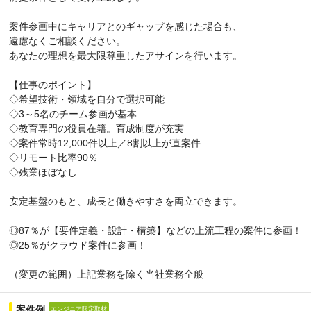
案件参画中にキャリアとのギャップを感じた場合も、
遠慮なくご相談ください。
あなたの理想を最大限尊重したアサインを行います。
【仕事のポイント】
◇希望技術・領域を自分で選択可能
◇3～5名のチーム参画が基本
◇教育専門の役員在籍。育成制度が充実
◇案件常時12,000件以上／8割以上が直案件
◇リモート比率90％
◇残業ほぼなし
安定基盤のもと、成長と働きやすさを両立できます。
◎87％が【要件定義・設計・構築】などの上流工程の案件に参画！
◎25％がクラウド案件に参画！
（変更の範囲）上記業務を除く当社業務全般
案件例
エンジニア限定取材