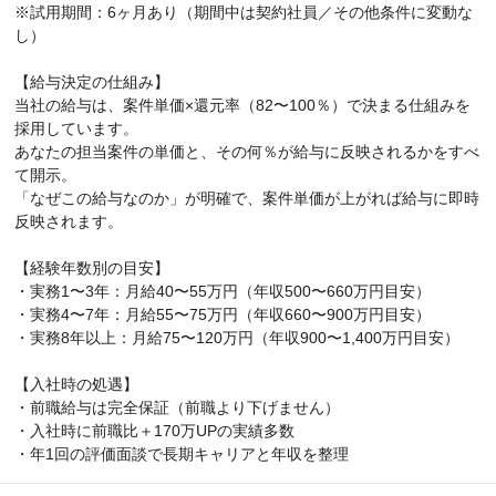
※試用期間：6ヶ月あり（期間中は契約社員／その他条件に変動な
し）
【給与決定の仕組み】
当社の給与は、案件単価×還元率（82〜100％）で決まる仕組みを
採用しています。
あなたの担当案件の単価と、その何％が給与に反映されるかをすべ
て開示。
「なぜこの給与なのか」が明確で、案件単価が上がれば給与に即時
反映されます。
【経験年数別の目安】
・実務1〜3年：月給40〜55万円（年収500〜660万円目安）
・実務4〜7年：月給55〜75万円（年収660〜900万円目安）
・実務8年以上：月給75〜120万円（年収900〜1,400万円目安）
【入社時の処遇】
・前職給与は完全保証（前職より下げません）
・入社時に前職比＋170万UPの実績多数
・年1回の評価面談で長期キャリアと年収を整理