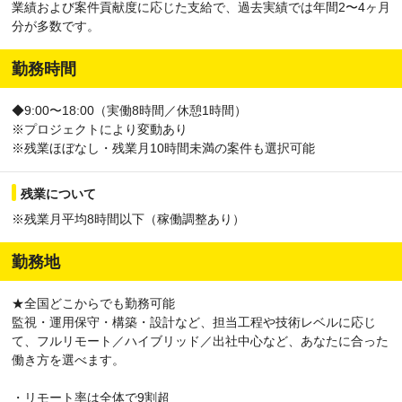
業績および案件貢献度に応じた支給で、過去実績では年間2〜4ヶ月
分が多数です。
勤務時間
◆9:00〜18:00（実働8時間／休憩1時間）
※プロジェクトにより変動あり
※残業ほぼなし・残業月10時間未満の案件も選択可能
残業について
※残業月平均8時間以下（稼働調整あり）
勤務地
★全国どこからでも勤務可能
監視・運用保守・構築・設計など、担当工程や技術レベルに応じ
て、フルリモート／ハイブリッド／出社中心など、あなたに合った
働き方を選べます。
・リモート率は全体で9割超