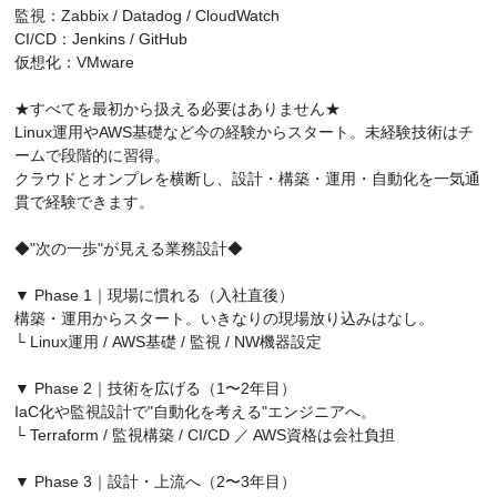
監視：Zabbix / Datadog / CloudWatch
CI/CD：Jenkins / GitHub
仮想化：VMware
★すべてを最初から扱える必要はありません★
Linux運用やAWS基礎など今の経験からスタート。未経験技術はチ
ームで段階的に習得。
クラウドとオンプレを横断し、設計・構築・運用・自動化を一気通
貫で経験できます。
◆"次の一歩"が見える業務設計◆
▼ Phase 1｜現場に慣れる（入社直後）
構築・運用からスタート。いきなりの現場放り込みはなし。
└ Linux運用 / AWS基礎 / 監視 / NW機器設定
▼ Phase 2｜技術を広げる（1〜2年目）
IaC化や監視設計で"自動化を考える"エンジニアへ。
└ Terraform / 監視構築 / CI/CD ／ AWS資格は会社負担
▼ Phase 3｜設計・上流へ（2〜3年目）