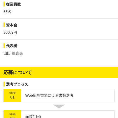
従業員数
85名
資本金
300万円
代表者
山田 亜喜夫
応募について
選考プロセス
STEP
Web応募書類による書類選考
01
STEP
面接(1回)