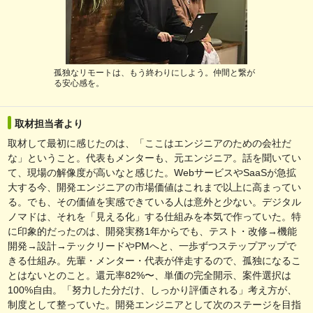
孤独なリモートは、もう終わりにしよう。仲間と繋が
る安心感を。
取材担当者より
取材して最初に感じたのは、「ここはエンジニアのための会社だ
な」ということ。代表もメンターも、元エンジニア。話を聞いてい
て、現場の解像度が高いなと感じた。WebサービスやSaaSが急拡
大する今、開発エンジニアの市場価値はこれまで以上に高まってい
る。でも、その価値を実感できている人は意外と少ない。デジタル
ノマドは、それを「見える化」する仕組みを本気で作っていた。特
に印象的だったのは、開発実務1年からでも、テスト・改修→機能
開発→設計→テックリードやPMへと、一歩ずつステップアップで
きる仕組み。先輩・メンター・代表が伴走するので、孤独になるこ
とはないとのこと。還元率82%〜、単価の完全開示、案件選択は
100%自由。「努力した分だけ、しっかり評価される」考え方が、
制度として整っていた。開発エンジニアとして次のステージを目指