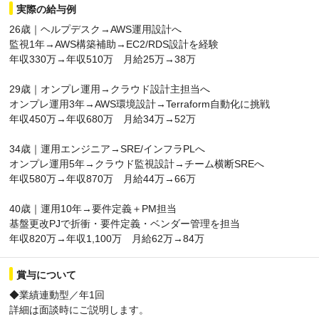
実際の給与例
26歳｜ヘルプデスク→AWS運用設計へ
監視1年→AWS構築補助→EC2/RDS設計を経験
年収330万→年収510万 月給25万→38万
29歳｜オンプレ運用→クラウド設計主担当へ
オンプレ運用3年→AWS環境設計→Terraform自動化に挑戦
年収450万→年収680万 月給34万→52万
34歳｜運用エンジニア→SRE/インフラPLへ
オンプレ運用5年→クラウド監視設計→チーム横断SREへ
年収580万→年収870万 月給44万→66万
40歳｜運用10年→要件定義＋PM担当
基盤更改PJで折衝・要件定義・ベンダー管理を担当
年収820万→年収1,100万 月給62万→84万
賞与について
◆業績連動型／年1回
詳細は面談時にご説明します。