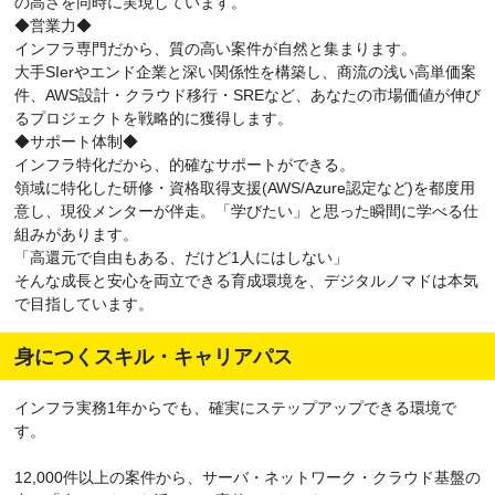
の高さを同時に実現しています。
◆営業力◆
インフラ専門だから、質の高い案件が自然と集まります。
大手SIerやエンド企業と深い関係性を構築し、商流の浅い高単価案
件、AWS設計・クラウド移行・SREなど、あなたの市場価値が伸び
るプロジェクトを戦略的に獲得します。
◆サポート体制◆
インフラ特化だから、的確なサポートができる。
領域に特化した研修・資格取得支援(AWS/Azure認定など)を都度用
意し、現役メンターが伴走。「学びたい」と思った瞬間に学べる仕
組みがあります。
「高還元で自由もある、だけど1人にはしない」
そんな成長と安心を両立できる育成環境を、デジタルノマドは本気
で目指しています。
身につくスキル・キャリアパス
インフラ実務1年からでも、確実にステップアップできる環境で
す。
12,000件以上の案件から、サーバ・ネットワーク・クラウド基盤の