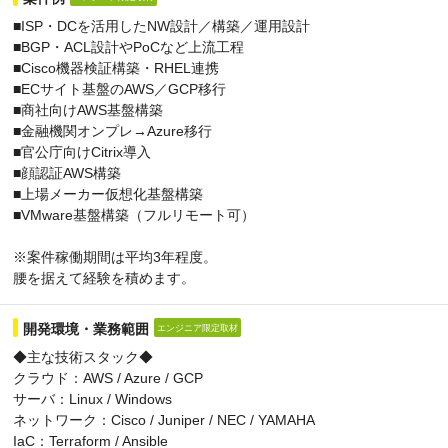
■ISP・DCを活用したNW設計／構築／運用設計
■BGP・ACL設計やPoCなど上流工程
■Cisco機器検証構築・RHEL連携
■ECサイト基盤のAWS／GCP移行
■商社向けAWS基盤構築
■金融機関オンプレ→Azure移行
■官公庁向けCitrix導入
■顔認証AWS構築
■上場メーカー仮想化基盤構築
■VMware基盤構築（フルリモート可）
※案件稼働期間は平均3年程度。
腰を据えて経験を積めます。
開発環境・業務範囲
エンジニア限定取材
◆主な技術スタック◆
クラウド：AWS / Azure / GCP
サーバ：Linux / Windows
ネットワーク：Cisco / Juniper / NEC / YAMAHA
IaC：Terraform / Ansible