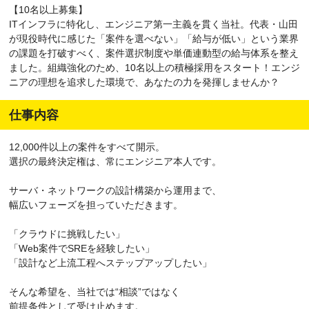
【10名以上募集】
ITインフラに特化し、エンジニア第一主義を貫く当社。代表・山田
が現役時代に感じた「案件を選べない」「給与が低い」という業界
の課題を打破すべく、案件選択制度や単価連動型の給与体系を整え
ました。組織強化のため、10名以上の積極採用をスタート！エンジ
ニアの理想を追求した環境で、あなたの力を発揮しませんか？
仕事内容
12,000件以上の案件をすべて開示。
選択の最終決定権は、常にエンジニア本人です。
サーバ・ネットワークの設計構築から運用まで、
幅広いフェーズを担っていただきます。
「クラウドに挑戦したい」
「Web案件でSREを経験したい」
「設計など上流工程へステップアップしたい」
そんな希望を、当社では“相談”ではなく
前提条件として受け止めます。