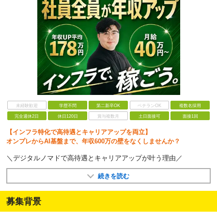
未経験歓迎
学歴不問
第二新卒OK
ベテランOK
複数名採用
完全週休2日
休日120日
賞与複数月
土日面接可
面接1回
【インフラ特化で高待遇とキャリアアップを両立】
オンプレからAI基盤まで、年収600万の壁をなくしませんか？
＼デジタルノマドで高待遇とキャリアアップが叶う理由／
続きを読む
募集背景