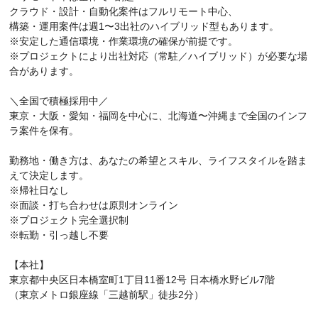
クラウド・設計・自動化案件はフルリモート中心、
構築・運用案件は週1〜3出社のハイブリッド型もあります。
※安定した通信環境・作業環境の確保が前提です。
※プロジェクトにより出社対応（常駐／ハイブリッド）が必要な場
合があります。
＼全国で積極採用中／
東京・大阪・愛知・福岡を中心に、北海道〜沖縄まで全国のインフ
ラ案件を保有。
勤務地・働き方は、あなたの希望とスキル、ライフスタイルを踏ま
えて決定します。
※帰社日なし
※面談・打ち合わせは原則オンライン
※プロジェクト完全選択制
※転勤・引っ越し不要
【本社】
東京都中央区日本橋室町1丁目11番12号 日本橋水野ビル7階
（東京メトロ銀座線「三越前駅」徒歩2分）