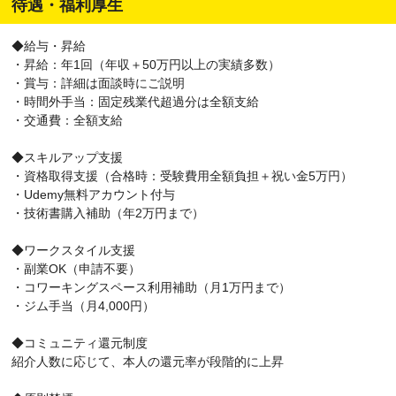
待遇・福利厚生
◆給与・昇給
・昇給：年1回（年収＋50万円以上の実績多数）
・賞与：詳細は面談時にご説明
・時間外手当：固定残業代超過分は全額支給
・交通費：全額支給
◆スキルアップ支援
・資格取得支援（合格時：受験費用全額負担＋祝い金5万円）
・Udemy無料アカウント付与
・技術書購入補助（年2万円まで）
◆ワークスタイル支援
・副業OK（申請不要）
・コワーキングスペース利用補助（月1万円まで）
・ジム手当（月4,000円）
◆コミュニティ還元制度
紹介人数に応じて、本人の還元率が段階的に上昇