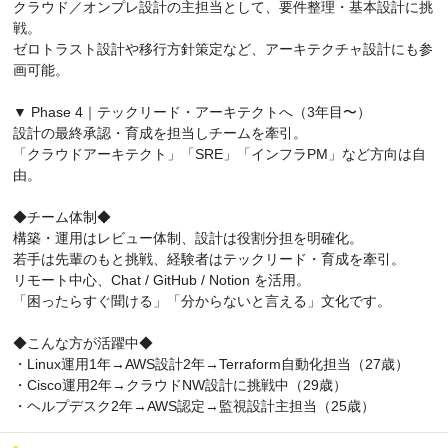
クラウド／オンプレ設計の主担当として、要件整理・基本設計に挑
戦。
ゼロトラスト設計や移行方針策定など、アーキテクチャ設計にも参
画可能。
▼ Phase 4｜テックリード・アーキテクトへ（3年目〜）
設計の最終承認・育成を担当しチームを牽引。
「クラウドアーキテクト」「SRE」「インフラPM」など方向は自
由。
◆チーム体制◆
構築・運用はレビュー体制、設計は役割分担を明確化。
若手は先輩のもと挑戦、経験者はテックリード・育成を牽引。
リモート中心、Chat / GitHub / Notion を活用。
「困ったらすぐ聞ける」「分からないと言える」文化です。
◆こんな方が活躍中◆
・Linux運用1年→AWS設計2年→Terraform自動化担当（27歳）
・Cisco運用2年→クラウドNW設計に挑戦中（29歳）
・ヘルプデスク2年→AWS認定→監視設計主担当（25歳）