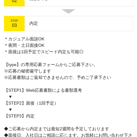
02
STEP
内定
03
＊カジュアル面談OK
＊夜間・土日面接OK
＊面接は1回予定でスピード内定も可能◎
【type】の専用応募フォームからご応募下さい。
※応募の秘密厳守します
※応募書類はご返却できませんので、予めご了承下さい
【STEP1】Web応募書類による書類選考
▼
【STEP2】面接（1回予定）
▼
【STEP3】内定
◆ご応募から内定までは最短2週間を予定しております
◆面接日、入社日はご相談に応じます。お気軽にお問い合わせ下さ