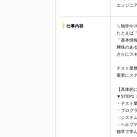
エンジニ
仕事内容
＼独学やス
たとえば
「基本情
興味のあ
さらにス
テスト業
着実にス
【具体的
▼STEP
・テスト
・プログ
・システ
・ヘルプ
独学で学