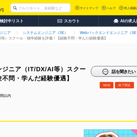
サイトマップ
ヘルプ
求人掲載
検討中リスト
スカウト
AIの求
ンジニア
システムエンジニア（SE）
Webバックエンドエンジニア（SE
/AI等）スクール・独学経験を評価！【経験不問・学んだ経験優遇】
ニア（IT/DX/AI等）スクー
話を聞きたい
験不問・学んだ経験優遇】
NEW
終了間近
時間以内