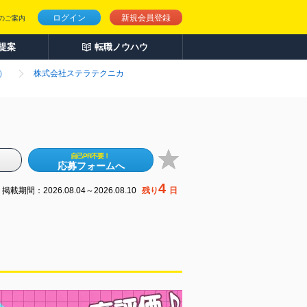
ログイン
新規会員登録
のご案内
人提案
転職ノウハウ
）
株式会社ステラテクニカ
自己PR不要！
応募フォームへ
4
掲載期間：2026.08.04～2026.08.10
残り
日