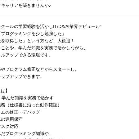
アキャリアを築きませんか♪
クールの学習経験を活かしIT/DX/AI業界デビュー♪／
「プログラミングを少し勉強した」
報を取得した」という方など、大歓迎！
ることや、学んだ知識を実務で活かしながら、
キルアップできる環境です。
務やプログラム修正などからスタートし、
テップアップできます。
には】
1：学んだ知識を実務で活かす
業務（仕様書に沿った動作確認）
ラムの修正・デバッグ
ムの運用保守
デスク対応
んだプログラミング知識や、