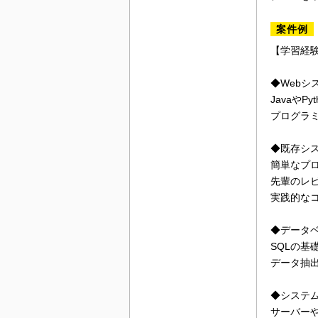
案件例
【学習経
◆Webシ
Javaや
プログラ
◆既存シ
簡単なプ
先輩のレ
実践的な
◆データ
SQLの基
データ抽
◆システ
サーバー