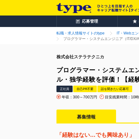
応募管理
転職・求人情報サイトのtype
IT・Webエ
プログラマー・システムエンジニア（IT/DX
株式会社ステラテクニカ
プログラマー・システムエンジ
ル・独学経験を評価！【経
正社員
自己PR不要
話を聞きたい応募可
年収：300～700万円
目安残業時間：10
募集情報
「経験はない…でも興味あり」