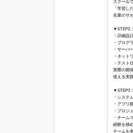
スクール
「学習し
先輩のサ
▼STEP
・詳細設
・プログラミ
・サーバ
・ネット
・テスト
実際の開
使える実
▼STEP
・システ
・アプリ
・プロジ
・チーム
経験を積
チームを