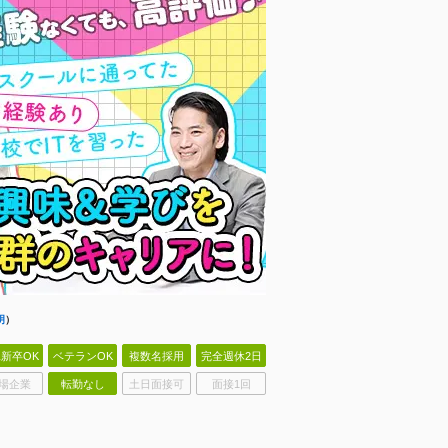
明
）
新卒OK
ベテランOK
複数名採用
完全週休2日
場企業
転勤なし
土日面接可
面接1回