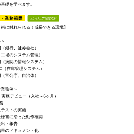
の基礎を学べます。
境・業務範囲
エンジニア限定取材
技術に触れられる！成長できる環境】
界＞
関（銀行、証券会社）
（工場のシステム管理）
関（病院の情報システム）
EC（在庫管理システム）
関（官公庁、自治体）
な業務例＞
1：実務デビュー（入社～6ヶ月）
務
ムテストの実施
仕様書に沿った動作確認
検出・報告
結果のドキュメント化