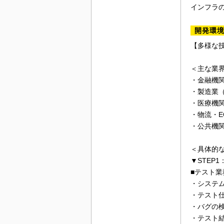
インフラ
開発環
【多様な
＜主な業
・金融機
・製造業
・医療機
・物流・
・公共機
＜具体的
▼STEP
■テスト業
・システ
・テスト
・バグの
・テスト