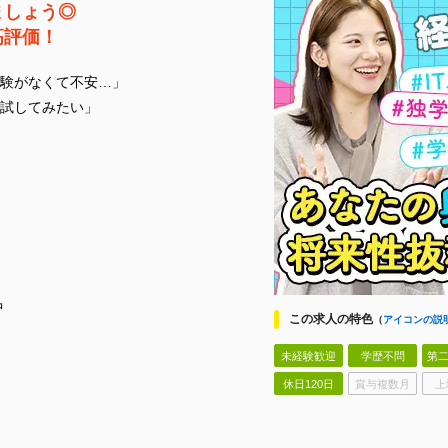
ましょう◎
高評価！
験がなくて不安…」
試してみたい」
中
この求人の特色
（
アイコンの説
未経験歓迎
学歴不問
第二
休日120日
賞与複数月
上