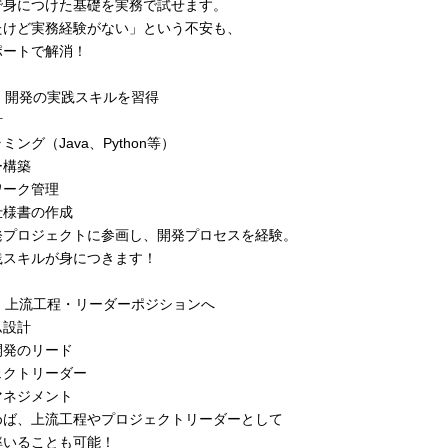
で身につけた基礎を実務で試せます。
たけど実務経験がない」という不安も、
ポートで解消！
2：開発の実践スキルを習得
計
ング（Java、Python等）
ー構築
ワーク管理
仕様書の作成
発プロジェクトに参画し、開発プロセスを経験。
践スキルが身につきます！
3：上流工程・リーダーポジションへ
ム設計
開発のリード
ェクトリーダー
マネジメント
めば、上流工程やプロジェクトリーダーとして
率いることも可能！