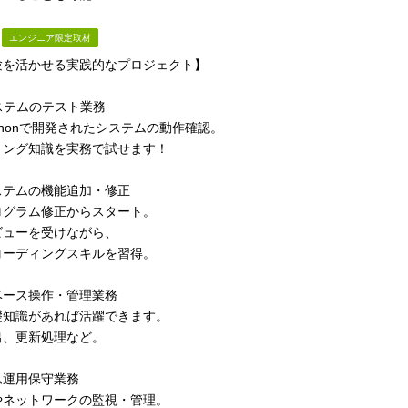
エンジニア限定取材
験を活かせる実践的なプロジェクト】
ステムのテスト業務
Pythonで開発されたシステムの動作確認。
ミング知識を実務で試せます！
ステムの機能追加・修正
ログラム修正からスタート。
ビューを受けながら、
コーディングスキルを習得。
ベース操作・管理業務
礎知識があれば活躍できます。
出、更新処理など。
ム運用保守業務
やネットワークの監視・管理。