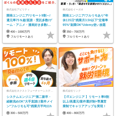
株式会社アビリティ
株式会社イーガオ
開発エンジニア/リモート9割～/
開発エンジニア/フルリモあり*年
還元率75％超/直請・受託多数/ゲ
休135日*残業月3.5h以下*定着率
ーム・アニメ・漫画好き多数/残
95%*副業OK*Udemy使い放題
業月10h程度
400～1000万円
350～700万円
フルリモートあり
フルリモートあり
株式会社ネクストフューチャーシステムズ
株式会社リンク
システムエンジニア*第二新卒・
【 ITエンジニア 】リモート率9割
経験浅めOK*大手直請け案件メイ
以上/高還元/案件選択制×専属営
ン*フルリモも可*残業月平均11h
業制でキャリアアップを実現！
300～500万円
400～800万円