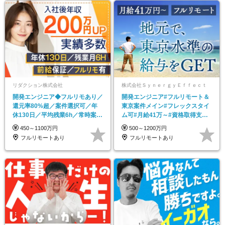
リダクション株式会社
株式会社ＳｙｎｅｒｇｙＥｆｆｅｃｔ
開発エンジニア◆フルリモあり／
開発エンジニア#フルリモート＆
還元率80%超／案件選択可／年
東京案件メイン#フレックスタイ
休130日／平均残業6h／常時案件
ム可#月給41万～#資格取得支援#
2万件獲得中
育児中の社員活躍
450～1100万円
500～1200万円
フルリモートあり
フルリモートあり