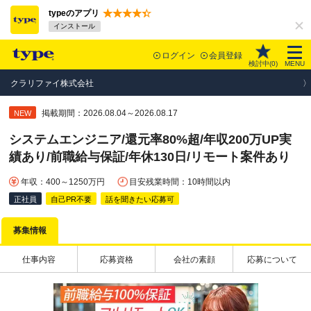
typeのアプリ
インストール
ログイン
会員登録
検討中(
0
)
MENU
クラリファイ株式会社
掲載期間：2026.08.04～2026.08.17
NEW
システムエンジニア/還元率80%超/年収200万UP実
績あり/前職給与保証/年休130日/リモート案件あり
年収：400～1250万円
目安残業時間：10時間以内
正社員
自己PR不要
話を聞きたい応募可
募集情報
仕事内容
応募資格
会社の素顔
応募について