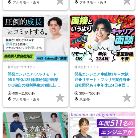
フルリモートあり
フルリモートあり
株式会社ココロザシ
株式会社Ｔｅａｌ
開発エンジニア/フルリモート
開発エンジニア◆経験1年～大歓
95％/年休125日/前給保証/副業
迎◆リモート・フルリモ案件有◆
OK/独自の福利厚生10種以上/定
自社開発あり◆年休124日◆面接
着率95％
1回
400～1100万円
300～750万円
フルリモートあり
東京都