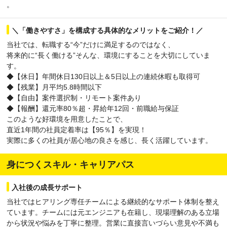
。
＼「働きやすさ」を構成する具体的なメリットをご紹介！／
当社では、転職する“今”だけに満足するのではなく、
将来的に“長く働ける”そんな、環境にすることを大切にしていま
す。
◆【休日】年間休日130日以上＆5日以上の連続休暇も取得可
◆【残業】月平均5.8時間以下
◆【自由】案件選択制・リモート案件あり
◆【報酬】還元率80％超・昇給年12回・前職給与保証
このような好環境を用意したことで、
直近1年間の社員定着率は【95％】を実現！
実際に多くの社員が居心地の良さを感じ、長く活躍しています。
身につくスキル・キャリアパス
入社後の成長サポート
当社ではヒアリング専任チームによる継続的なサポート体制を整え
ています。チームには元エンジニアも在籍し、現場理解のある立場
から状況や悩みを丁寧に整理。営業に直接言いづらい意見や不満も