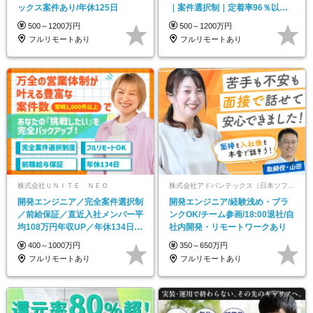
ックス案件あり/年休125日
｜案件選択制｜定着率96％以上
｜副業OK｜住宅手当
500～1200万円
500～1200万円
フルリモートあり
フルリモートあり
株式会社ＵＮＩＴＥ ＮＥＯ
株式会社アドバンテックス（日本ソフテックグループ合同募集）
開発エンジニア／完全案件選択制
開発エンジニア/経験浅め・ブラ
／前給保証／直近入社メンバー平
ンクOK/チーム参画/18:00退社/自
均108万円年収UP／年休134日／
社内開発・リモートワークあり
フルリモ7割
400～1000万円
350～650万円
フルリモートあり
フルリモートあり