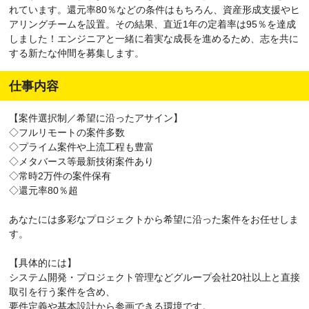
れています。還元率80％などの条件はもちろん、資産形成支援やヒ
アリングチームを設置。その結果、直近1年の定着率は95％を達成
しました！エンジニアと一緒に着実な成長を進めるため、志を共に
する新たな仲間を募集します。
仕事内容
【案件選択制／希望に沿ったアサイン】
◇フルリモートの案件多数
◇プライム案件や上流工程も豊富
◇メタバース等最新技術案件あり
◇常時2万件の案件保有
◇還元率80％超
あなたには多彩なプロジェクトから希望に沿った案件をお任せしま
す。
【具体的には】
システム開発・プロジェクト管理などグループ会社20社以上と直接
取引を行う案件を含め、
要件定義や基本設計から参画できる環境です。