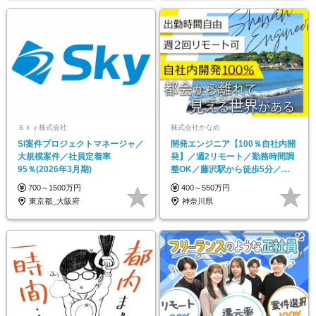
Ｓｋｙ株式会社
株式会社かなめ
SI案件プロジェクトマネージャ／
開発エンジニア【100％自社内開
大規模案件／社員定着率
発】／週2リモート／勤務時間調
95％(2026年3月期)
整OK／藤沢駅から徒歩5分／自
社サービスあり
700～1500万円
400～550万円
東京都_大阪府
神奈川県