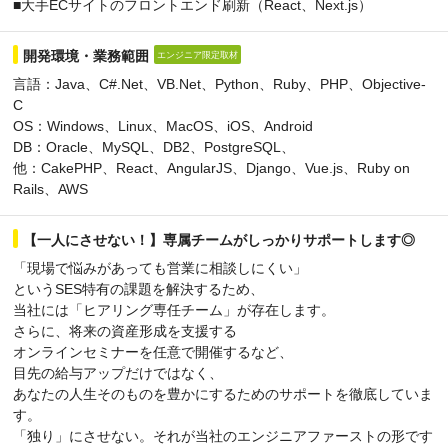
■大手ECサイトのフロントエンド刷新（React、Next.js）
開発環境・業務範囲
エンジニア限定取材
言語：Java、C#.Net、VB.Net、Python、Ruby、PHP、Objective-
C
OS：Windows、Linux、MacOS、iOS、Android
DB：Oracle、MySQL、DB2、PostgreSQL、
他：CakePHP、React、AngularJS、Django、Vue.js、Ruby on
Rails、AWS
【一人にさせない！】専属チームがしっかりサポートします◎
「現場で悩みがあっても営業に相談しにくい」
というSES特有の課題を解決するため、
当社には「ヒアリング専任チーム」が存在します。
さらに、将来の資産形成を支援する
オンラインセミナーを任意で開催するなど、
目先の給与アップだけではなく、
あなたの人生そのものを豊かにするためのサポートを徹底していま
す。
「独り」にさせない。それが当社のエンジニアファーストの形です