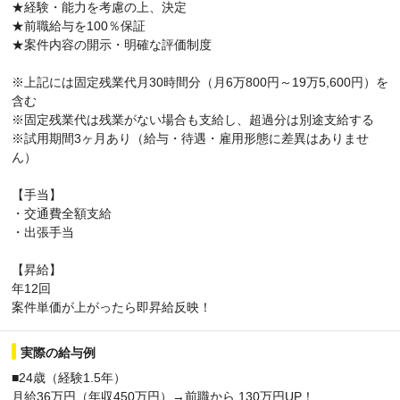
★経験・能力を考慮の上、決定
★前職給与を100％保証
★案件内容の開示・明確な評価制度
※上記には固定残業代月30時間分（月6万800円～19万5,600円）を
含む
※固定残業代は残業がない場合も支給し、超過分は別途支給する
※試用期間3ヶ月あり（給与・待遇・雇用形態に差異はありませ
ん）
【手当】
・交通費全額支給
・出張手当
【昇給】
年12回
案件単価が上がったら即昇給反映！
実際の給与例
■24歳（経験1.5年）
月給36万円（年収450万円）→前職から 130万円UP！