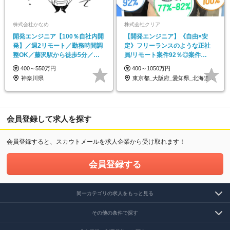
株式会社かなめ
株式会社クリア
開発エンジニア【100％自社内開
【開発エンジニア】《自由×安
発】／週2リモート／勤務時間調
定》フリーランスのような正社
整OK／藤沢駅から徒歩5分／マ
員/リモート案件92％◎案件
ネジメントなし
100％選択制！
400～550万円
400～1050万円
神奈川県
東京都_大阪府_愛知県_北海道_福岡県
会員登録して求人を探す
会員登録すると、スカウトメールを求人企業から受け取れます！
会員登録する
同一カテゴリの求人をもっと見る
その他の条件で探す