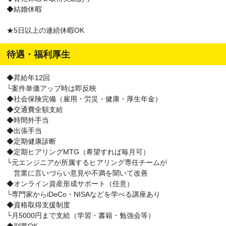
◆結婚休暇
★5日以上の連続休暇OK
待遇・福利厚生
◆昇給年12回
└案件単価アップ時は即反映
◆社会保険完備（雇用・労災・健康・厚生年金）
◆交通費全額支給
◆時間外手当
◆出張手当
◆定期健康診断
◆定期ヒアリングMTG（希望すれば毎月可）
└元エンジニアが所属するヒアリング専任チームが
営業に言いづらい意見や不満を聞いて改善
◆オンライン資産形成サポート（任意）
└専門家からiDeCo・NISAなどを学べる講座あり
◆資格取得支援制度
└月5000円まで支給（学習・書籍・勉強会等）
◆副業OK