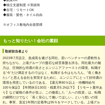
◆独立支援制度 ※実績有
◆在宅・リモートOK
◆服装・髪色・ネイル自由
※オフィス敷地内全面禁煙
もっと知りたい！会社の素顔
取材担当者より
2023年7月設立、急成長を遂げる同社。若いベンチャーの柔軟性を
持ちながら、上場グループの盤石な経営基盤を誇る。同社最大の魅
力は、圧倒的な待遇の良さとエンジニアファーストの環境。転職す
る“今”だけ満足するのではなく、転職する今はもちろん、“長く働き
たい”と思える会社を実現するために、エンジニアにとって好待遇の
環境を用意しているのである。【還元率80％以上・待機時給与
100％保証】【年間休日130日・残業月5.2h以下】【リモート案件あ
り】など破格の条件が並ぶ。この徹底した「人への投資」は、転職
の瞬間だけでなく「長く安心して働いてほしい」という想いの現
れ。事実、直近1年間の定着率は95％をマークしている。上場グル