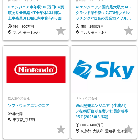
ITエンジニア◆年収100万円UP実
AIエンジニア／国内最大級のAI・
績あり◆戦略×IT◆年休133日以
クラウド案件数：7,778件／AIマ
上◆残業月10h以内◆賞与年3回
ッチング×41名の営業力／フルリ
モート
450～800万円
450～1500万円
フルリモートあり
フルリモートあり
任天堂株式会社
Ｓｋｙ株式会社
ソフトウェアエンジニア
Web開発エンジニア（生成AI）
／技術研修が充実／社員定着率
非公開
95％(2026年3月期)
東京都_京都府
600～1400万円
東京都_大阪府_愛知県_北海道_宮城県_…