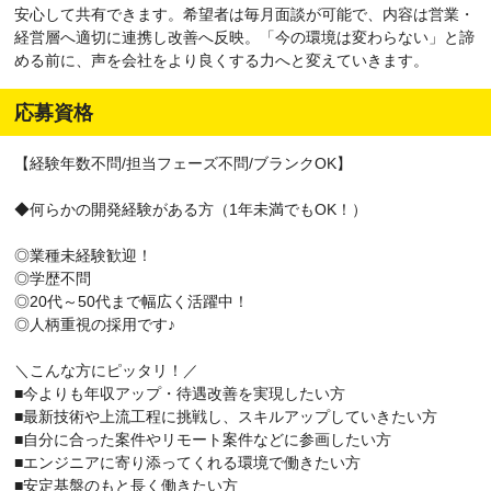
安心して共有できます。希望者は毎月面談が可能で、内容は営業・
経営層へ適切に連携し改善へ反映。「今の環境は変わらない」と諦
める前に、声を会社をより良くする力へと変えていきます。
応募資格
【経験年数不問/担当フェーズ不問/ブランクOK】
◆何らかの開発経験がある方（1年未満でもOK！）
◎業種未経験歓迎！
◎学歴不問
◎20代～50代まで幅広く活躍中！
◎人柄重視の採用です♪
＼こんな方にピッタリ！／
■今よりも年収アップ・待遇改善を実現したい方
■最新技術や上流工程に挑戦し、スキルアップしていきたい方
■自分に合った案件やリモート案件などに参画したい方
■エンジニアに寄り添ってくれる環境で働きたい方
■安定基盤のもと長く働きたい方