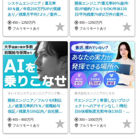
システムエンジニア｜還元率
開発エンジニア/還元率80%超/年
80％超／年収200万円UPの実績
収UP確約/フルリモOK/年休130
あり／残業月平均7.2ｈ／案件選
日/平均残業7h/約2万件の案件か
択制（常時2万件）
ら選択
450～1250万円
400～1250万円
フルリモートあり
フルリモートあり
オレイロシステムエンジニアリング株式会社
株式会社エンジニアのミカタ
開発エンジニア／フルリモ8割以
ITエンジニア｜希望しないプロジ
上／総還元率約75％／前職給与
ェクトへのアサインなし！/帰社
保証／残業月10h以内／自社開発
日0/休暇制度充実/年休130日・残
あり／直請け9割
業ほぼなし
400～900万円
300～1000万円
フルリモートあり
フルリモートあり