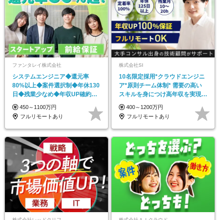
ファンタレイ株式会社
株式会社SI
システムエンジニア◆還元率
10名限定採用*クラウドエンジニ
80%以上◆案件選択制◆年休130
ア*原則チーム体制* 需要の高い
日◆残業少なめ◆年収UP確約◆
スキルを身につけ高年収を実現*
リモート可能
定着率100%*
450～1100万円
400～1200万円
フルリモートあり
フルリモートあり
株式会社レッドクリフ
株式会社ＡＩクラウド