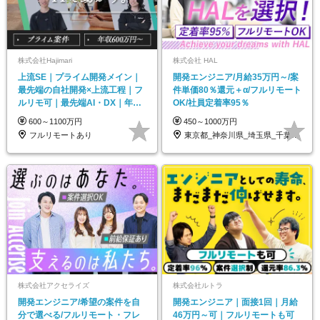
株式会社Hajimari
株式会社 HAL
上流SE｜プライム開発メイン｜
開発エンジニア/月給35万円～/案
最先端の自社開発×上流工程｜フ
件単価80％還元＋α/フルリモート
ルリモ可｜最先端AI・DX｜年収
OK/社員定着率95％
1000万円も可能
600～1100万円
450～1000万円
フルリモートあり
東京都_神奈川県_埼玉県_千葉県_大阪府…
株式会社アクセライズ
株式会社ルトラ
開発エンジニア/希望の案件を自
開発エンジニア｜面接1回｜月給
分で選べる/フルリモート・フレ
46万円～可｜フルリモートも可