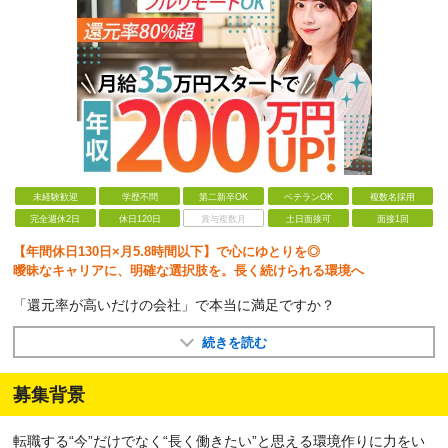
未経験歓迎
学歴不問
第二新卒OK
ベテランOK
複数名採用
完全週休2日
休日120日
賞与複数月
土日面接可
面接1回
【年間休日130日×月5.8時間以下】で心にゆとりを◎
曖昧なキャリアに、明確な選択肢を。長く続けられる環境へ
「還元率が高いだけの会社」で本当に満足ですか？
続きを読む
募集背景
転職する“今”だけでなく“長く働きたい”と思える環境作りに力をい