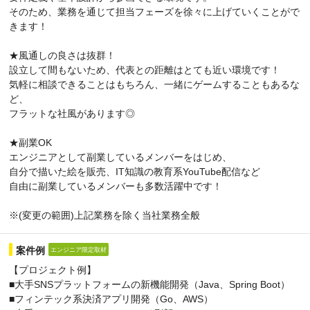
そのため、業務を通じて担当フェーズを徐々に上げていくことがで
きます！
★風通しの良さは抜群！
設立して間もないため、代表との距離はとても近い環境です！
気軽に相談できることはもちろん、一緒にゲームすることもあるな
ど、
フラットな社風があります◎
★副業OK
エンジニアとして副業しているメンバーをはじめ、
自分で描いた絵を販売、IT知識の教育系YouTube配信など
自由に副業しているメンバーも多数活躍中です！
※(変更の範囲)上記業務を除く当社業務全般
案件例
エンジニア限定取材
【プロジェクト例】
■大手SNSプラットフォームの新機能開発（Java、Spring Boot）
■フィンテック系決済アプリ開発（Go、AWS）