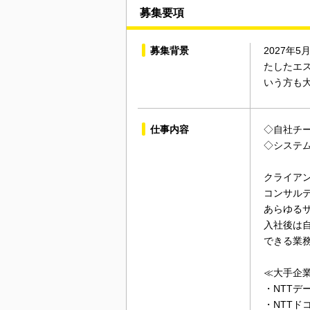
募集要項
募集背景
2027年
たしたエ
いう方も
仕事内容
◇自社チ
◇システム
クライア
コンサル
あらゆる
入社後は
できる業
≪大手企
・NTTデ
・NTTド