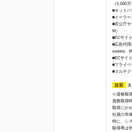
（3,00
■ネットバンキ
■イーラーニン
■官公庁サー
M）
■ECサイト開
■広告代理店
xadata、
■ECサイトク
■プライベー
■マルチクラウ
注目
ス
≪資格取
資格取得時
取得にか
社員の市
特に、シス
取得率は