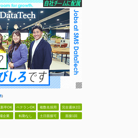
明
）
新卒OK
ベテランOK
複数名採用
完全週休2日
場企業
転勤なし
土日面接可
面接1回