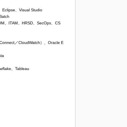
se、Visual Studio
atch
、ITAM、HRSD、SecOps、CS
ct／CloudWatch）、Oracle E
ta
lake、Tableau