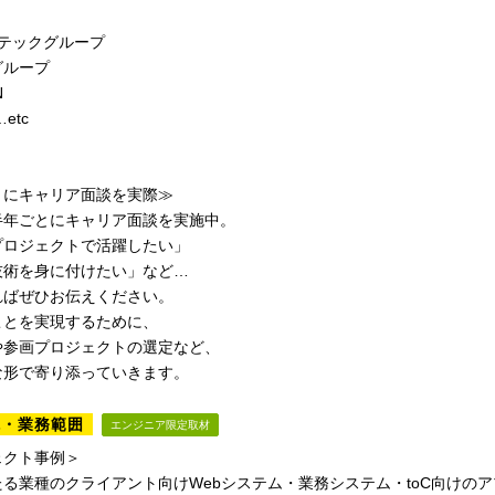
ンテックグループ
グループ
N
etc
）
とにキャリア面談を実際≫
半年ごとにキャリア面談を実施中。
プロジェクトで活躍したい」
技術を身に付けたい」など…
ればぜひお伝えください。
ことを実現するために、
や参画プロジェクトの選定など、
な形で寄り添っていきます。
境・業務範囲
エンジニア限定取材
ェクト事例＞
る業種のクライアント向けWebシステム・業務システム・toC向けの