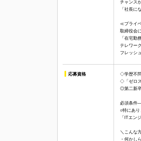
チャンス
「社長に
≪プライ
取締役会
「在宅勤
テレワー
フレッシ
応募資格
◇学歴不
◇「ゼロ
◎第二新
必須条件―
○特にあり
「ITエン
＼こんな
・何かし