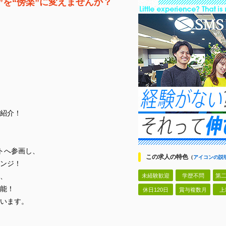
”を“傍楽”に変えませんか？
紹介！
トへ参画し、
この求人の特色
（
アイコンの説
ンジ！
、
未経験歓迎
学歴不問
第二
能！
休日120日
賞与複数月
上
います。