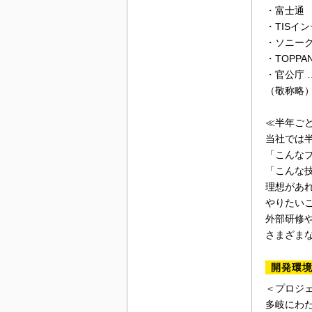
・富士通
・TISイ
・ソニー
・TOPPA
・官公庁 …
（敬称略
≪半年ご
当社では
「こんな
「こんな
理想があ
やりたい
外部研修
さまざま
開発環
＜プロジ
多岐にわた