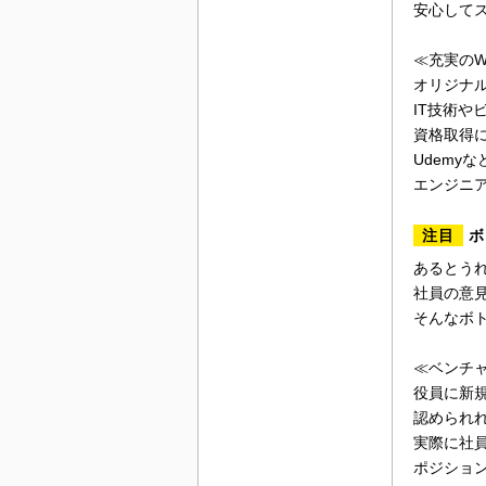
安心して
≪充実のW
オリジナル
IT技術や
資格取得に
Udemyな
エンジニ
注目
ボ
あるとう
社員の意
そんなボ
≪ベンチ
役員に新
認められ
実際に社
ポジショ