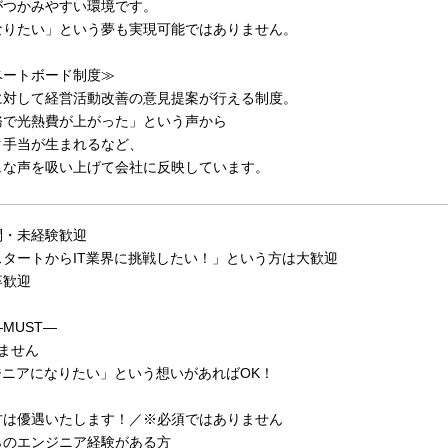
がつかみやすい環境です。
なりたい」という夢も実現可能ではありません。
ベートボード制度≫
に対して経営活動改善の意見提案が行える制度。
務で光熱費が上がった」という声から
ク手当が生まれるなど、
ュな声を吸い上げて会社に反映しています。
問・未経験歓迎
スタートからIT業界に挑戦したい！」という方は大歓迎
卒歓迎
MUST―
ません
ジニアになりたい」という想いがあればOK！
方は優遇いたします！／※必須ではありません
らのエンジニア経験がある方