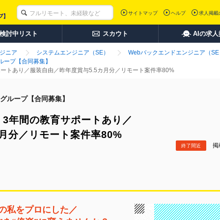
サイトマップ
ヘルプ
求人掲載
検討中リスト
スカウト
AIの求
ンジニア
システムエンジニア（SE）
Webバックエンドエンジニア（SE
ループ【合同募集】
ポートあり／服装自由／昨年度賞与5.5カ月分／リモート案件率80%
グループ【合同募集】
！3年間の教育サポートあり／
カ月分／リモート案件率80%
掲載
終了間近
の私をプロにした／