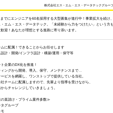
株式会社エス・エム・エス・データテックグルー
5月までにエンジニアを60名採用する大型募集が進行中！事業拡大を続け、TOK
ス・エム・エス・データテック。「未経験から力をつけたい」という方
大歓迎！あなたが理想とする進路に寄り添います。
ームに配属！できることからお任せします
設計・開発/インフラ設計・構築/運用・保守等
ント企業のDX化を推進！
ティングから開発、導入、保守、メンテナンスまで…
サービスを網羅し、ワンストップで提供している当社。
自社チームに配属しますので、先輩より指導を受けながら、
務からチャレンジしていきましょう。
業の直請け・プライム案件多数≫
ータグループ
コモ