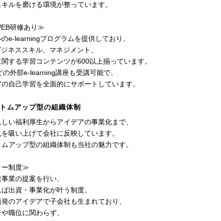
スキルを磨ける環境が整っています。
EB研修あり≫
のe-learningプログラムを提供しており、
ビジネススキル、マネジメント、
関する学習コンテンツが600以上揃っています。
どの外部e-learning講座も受講可能で、
アの自己学習を全面的にサポートしています。
トムアップ型の組織体制
れしい福利厚生からアイデアの事業化まで、
見を吸い上げて会社に反映しています。
トムアップ型の組織体制も当社の魅力です。
ャー制度≫
規事業の提案を行い、
れば出資・事業化が叶う制度。
員発のアイデアで子会社も生まれており、
ンや職位に関わらず、