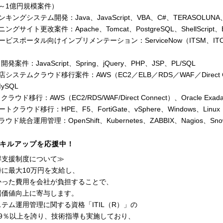
0万～1億円規模案件）
ングシステム開発：Java、JavaScript、VBA、C#、TERASOLUNA、Eclip
グサイト更改案件：Apache、Tomcat、PostgreSQL、ShellScript、B
ビスポータル向けインプリメンテーション：ServiceNow（ITSM、ITOM
発案件：JavaScript、Spring、jQuery、PHP、JSP、PL/SQL
システムクラウド移行案件：AWS（EC2／ELB／RDS／WAF／Direct Conne
MySQL
ラウド移行：AWS（EC2/RDS/WAF/Direct Connect）、Oracle Exada
トクラウド移行：HPE、F5、FortiGate、vSphere、Windows、Linux
ド統合運用管理：OpenShift、Kubernetes、ZABBIX、Nagios、Snowf
キルアップを応援中！
得支援制度について≫
に最大10万円を支給し、
かった費用を会社が負担することで、
場価値向上に寄与します。
テム運用管理に関する資格「ITIL（R）」の
99％以上を誇り、技術指導も実施しており、